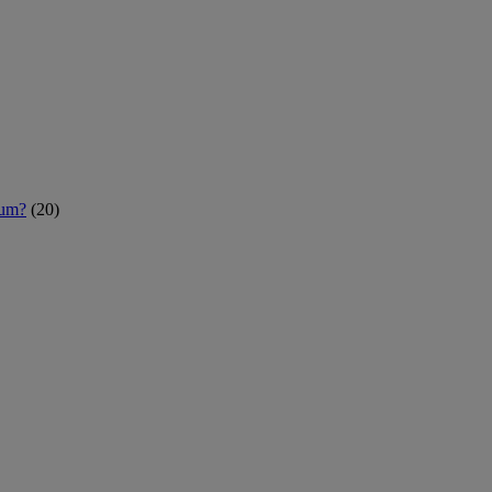
rum?
(20)