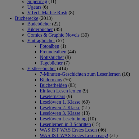
Supermag
(11)
Ugears
(6)
VTech Marble Rush
(8)
Bücherecke
(2013)
Badebücher
(22)
Bilderbücher
(85)
Comics & Graphic Novels
(30)
Eintragbücher
(67)
Fotoalben
(1)
Freundealben
(44)
Notizbücher
(8)
Tagebücher
(7)
Erstlesebücher
(414)
7-Minuten-Geschichten zum Lesenlernen
(10)
Bildermaus
(56)
Bücherhelden
(83)
Einfach Lesen lernen
(9)
Leselernstars
(9)
Leselöwen 1. Klasse
(69)
Leselöwen 2. Klasse
(51)
Leselöwen 3. Klasse
(13)
Leselöwen Lesetraining
(10)
Lesenlernen in 3 Schritten
(15)
WAS IST WAS Erstes Lesen
(46)
WAS IST WAS Erstes Lesen easy!
(21)