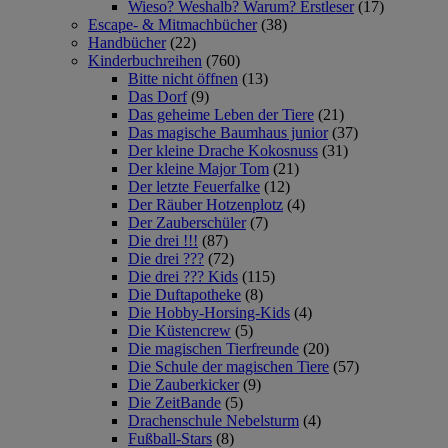
Wieso? Weshalb? Warum? Erstleser
(17)
Escape- & Mitmachbücher
(38)
Handbücher
(22)
Kinderbuchreihen
(760)
Bitte nicht öffnen
(13)
Das Dorf
(9)
Das geheime Leben der Tiere
(21)
Das magische Baumhaus junior
(37)
Der kleine Drache Kokosnuss
(31)
Der kleine Major Tom
(21)
Der letzte Feuerfalke
(12)
Der Räuber Hotzenplotz
(4)
Der Zauberschüler
(7)
Die drei !!!
(87)
Die drei ???
(72)
Die drei ??? Kids
(115)
Die Duftapotheke
(8)
Die Hobby-Horsing-Kids
(4)
Die Küstencrew
(5)
Die magischen Tierfreunde
(20)
Die Schule der magischen Tiere
(57)
Die Zauberkicker
(9)
Die ZeitBande
(5)
Drachenschule Nebelsturm
(4)
Fußball-Stars
(8)