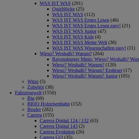
WAS IST WAS
(291)
Quizblöcke
(25)
WAS IST WAS
(112)
WAS IST WAS Erstes Lesen
(46)
WAS IST WAS Erstes Lesen easy!
(21)
WAS IST WAS Junior
(47)
WAS IST WAS Kids
(4)
WAS IST WAS Meine Welt
(36)
WAS IST WAS Wissenschaften easy!
(11)
Wieso? Weshalb? Warum?
(264)
Ravensburger Minis: Wieso? Weshalb? Wa
Wieso? Weshalb? Warum?
(120)
Wieso? Weshalb? Warum? Erstleser
(17)
Wieso? Weshalb? Warum? Junior
(105)
Witze
(5)
Zubehör
(38)
Fahrzeugwelt
(1550)
Big
(69)
BRIO Holzeisenbahn
(152)
Bruder
(282)
Carrera
(155)
Carrera Digital 124 / 132
(63)
Carrera Digital 143
(2)
Carrera Evolution
(26)
Carrera GO
(35)