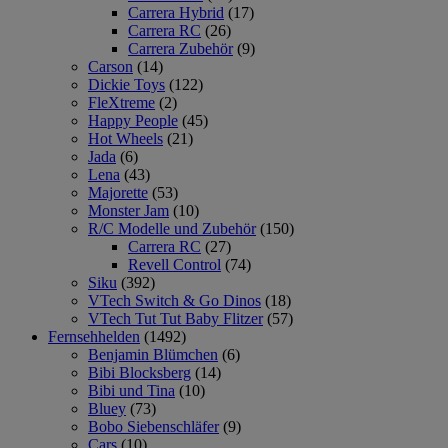
Carrera Hybrid
(17)
Carrera RC
(26)
Carrera Zubehör
(9)
Carson
(14)
Dickie Toys
(122)
FleXtreme
(2)
Happy People
(45)
Hot Wheels
(21)
Jada
(6)
Lena
(43)
Majorette
(53)
Monster Jam
(10)
R/C Modelle und Zubehör
(150)
Carrera RC
(27)
Revell Control
(74)
Siku
(392)
VTech Switch & Go Dinos
(18)
VTech Tut Tut Baby Flitzer
(57)
Fernsehhelden
(1492)
Benjamin Blümchen
(6)
Bibi Blocksberg
(14)
Bibi und Tina
(10)
Bluey
(73)
Bobo Siebenschläfer
(9)
Cars
(10)