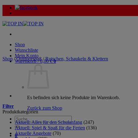
Zum
Inhalt
springen
Shop
Wunschliste
Mein Konto
Shop
/
Outdoorspaß
/
Rutschen, Schaukeln & Klettern
Warenkorb /
0,00
€
0
Es befinden sich keine Produkte im Warenkorb.
Filter
Zurück zum Shop
Produktkategorien
Suche
Aktuell: Alles für den Schulanfang
(247)
nach:
Aktuell: Spiel & Spaß für die Ferien
(136)
Aktuelle Angebote
(70)
0