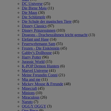
DC Universe
(25)
Die Biene Maja
(11)
Die Maus
(30)
Die Schlümpfe
(8)
Die Schule der magischen Tiere
(85)
Disney Classics
(97)
Disney Prinzessinnen
(103)
Dragons - Drachenzähmen leicht gemacht
(13)
Elefant und Hase
(14)
Feuerwehrmann Sam
(55)
Frozen - Die Eiskönigin
(45)
Gabby's Dollhouse
(43)
Harry Potter
(96)
Jurassic World
(15)
K-POP Demon Hunters
(6)
Marvel Universe
(41)
Meine Freundin Conni
(21)
Mia and me
(11)
Mickey Mouse & Freunde
(48)
Minecraft
(45)
Minions
(10)
Miraculous
(26)
Naruto
(7)
OGGY OGGY
(3)
One Piece
(9)