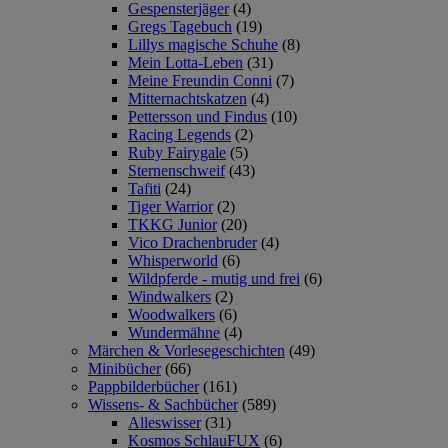
Gespensterjäger
(4)
Gregs Tagebuch
(19)
Lillys magische Schuhe
(8)
Mein Lotta-Leben
(31)
Meine Freundin Conni
(7)
Mitternachtskatzen
(4)
Pettersson und Findus
(10)
Racing Legends
(2)
Ruby Fairygale
(5)
Sternenschweif
(43)
Tafiti
(24)
Tiger Warrior
(2)
TKKG Junior
(20)
Vico Drachenbruder
(4)
Whisperworld
(6)
Wildpferde - mutig und frei
(6)
Windwalkers
(2)
Woodwalkers
(6)
Wundermähne
(4)
Märchen & Vorlesegeschichten
(49)
Minibücher
(66)
Pappbilderbücher
(161)
Wissens- & Sachbücher
(589)
Alleswisser
(31)
Kosmos SchlauFUX
(6)