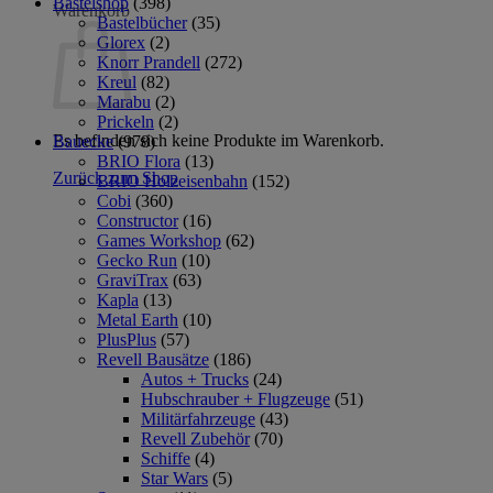
Bastelshop
(398)
Warenkorb
Bastelbücher
(35)
Glorex
(2)
Knorr Prandell
(272)
Kreul
(82)
Marabu
(2)
Prickeln
(2)
Es befinden sich keine Produkte im Warenkorb.
Bauecke
(978)
BRIO Flora
(13)
Zurück zum Shop
BRIO Holzeisenbahn
(152)
Cobi
(360)
Constructor
(16)
Games Workshop
(62)
Gecko Run
(10)
GraviTrax
(63)
Kapla
(13)
Metal Earth
(10)
PlusPlus
(57)
Revell Bausätze
(186)
Autos + Trucks
(24)
Hubschrauber + Flugzeuge
(51)
Militärfahrzeuge
(43)
Revell Zubehör
(70)
Schiffe
(4)
Star Wars
(5)