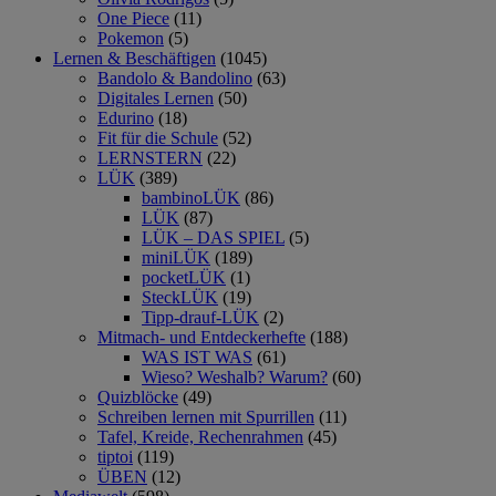
One Piece
(11)
Pokemon
(5)
Lernen & Beschäftigen
(1045)
Bandolo & Bandolino
(63)
Digitales Lernen
(50)
Edurino
(18)
Fit für die Schule
(52)
LERNSTERN
(22)
LÜK
(389)
bambinoLÜK
(86)
LÜK
(87)
LÜK – DAS SPIEL
(5)
miniLÜK
(189)
pocketLÜK
(1)
SteckLÜK
(19)
Tipp-drauf-LÜK
(2)
Mitmach- und Entdeckerhefte
(188)
WAS IST WAS
(61)
Wieso? Weshalb? Warum?
(60)
Quizblöcke
(49)
Schreiben lernen mit Spurrillen
(11)
Tafel, Kreide, Rechenrahmen
(45)
tiptoi
(119)
ÜBEN
(12)