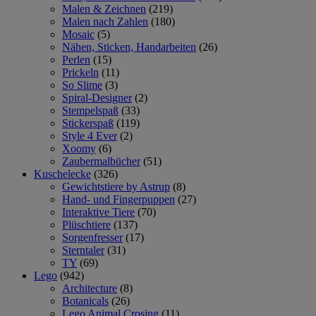
Malen & Zeichnen
(219)
Malen nach Zahlen
(180)
Mosaic
(5)
Nähen, Sticken, Handarbeiten
(26)
Perlen
(15)
Prickeln
(11)
So Slime
(3)
Spiral-Designer
(2)
Stempelspaß
(33)
Stickerspaß
(119)
Style 4 Ever
(2)
Xoomy
(6)
Zaubermalbücher
(51)
Kuschelecke
(326)
Gewichtstiere by Astrup
(8)
Hand- und Fingerpuppen
(27)
Interaktive Tiere
(70)
Plüschtiere
(137)
Sorgenfresser
(17)
Sterntaler
(31)
TY
(69)
Lego
(942)
Architecture
(8)
Botanicals
(26)
Lego Animal Crosing
(11)