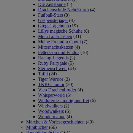
Die ZeitBande
(5)
Drachenschule Nebelsturm
(4)
Fußball-Stars
(8)
Gespensterjäger
(4)
Gregs Tagebuch
(19)
Lillys magische Schuhe
(8)
Mein Lotta-Leben
(31)
Meine Freundin Conni
(7)
Mitternachtskatzen
(4)
Pettersson und Findus
(10)
Racing Legends
(2)
Ruby Fairygale
(5)
Sternenschweif
(43)
Tafiti
(24)
Tiger Warrior
(2)
TKKG Junior
(20)
Vico Drachenbruder
(4)
Whisperworld
(6)
Wildpferde - mutig und frei
(6)
Windwalkers
(2)
Woodwalkers
(6)
Wundermähne
(4)
Märchen & Vorlesegeschichten
(49)
Minibücher
(66)
Pappbilderbücher
(161)