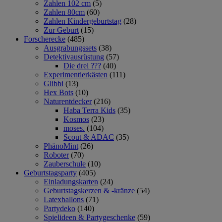
Zahlen 102 cm
(5)
Zahlen 80cm
(60)
Zahlen Kindergeburtstag
(28)
Zur Geburt
(15)
Forscherecke
(485)
Ausgrabungssets
(38)
Detektivausrüstung
(57)
Die drei ???
(40)
Experimentierkästen
(111)
Glibbi
(13)
Hex Bots
(10)
Naturentdecker
(216)
Haba Terra Kids
(35)
Kosmos
(23)
moses.
(104)
Scout & ADAC
(35)
PhänoMint
(26)
Roboter
(70)
Zauberschule
(10)
Geburtstagsparty
(405)
Einladungskarten
(24)
Geburtstagskerzen & -kränze
(54)
Latexballons
(71)
Partydeko
(140)
Spielideen & Partygeschenke
(59)