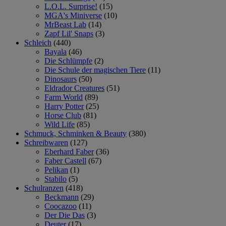
L.O.L. Surprise!
(15)
MGA's Miniverse
(10)
MrBeast Lab
(14)
Zapf Lil' Snaps
(3)
Schleich
(440)
Bayala
(46)
Die Schlümpfe
(2)
Die Schule der magischen Tiere
(11)
Dinosaurs
(50)
Eldrador Creatures
(51)
Farm World
(89)
Harry Potter
(25)
Horse Club
(81)
Wild Life
(85)
Schmuck, Schminken & Beauty
(380)
Schreibwaren
(127)
Eberhard Faber
(36)
Faber Castell
(67)
Pelikan
(1)
Stabilo
(5)
Schulranzen
(418)
Beckmann
(29)
Coocazoo
(11)
Der Die Das
(3)
Deuter
(17)