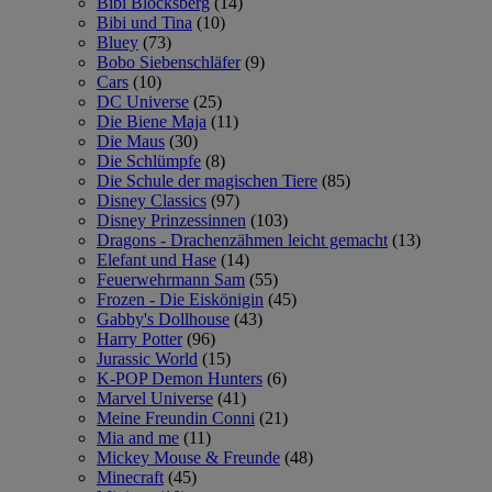
Bibi Blocksberg
(14)
Bibi und Tina
(10)
Bluey
(73)
Bobo Siebenschläfer
(9)
Cars
(10)
DC Universe
(25)
Die Biene Maja
(11)
Die Maus
(30)
Die Schlümpfe
(8)
Die Schule der magischen Tiere
(85)
Disney Classics
(97)
Disney Prinzessinnen
(103)
Dragons - Drachenzähmen leicht gemacht
(13)
Elefant und Hase
(14)
Feuerwehrmann Sam
(55)
Frozen - Die Eiskönigin
(45)
Gabby's Dollhouse
(43)
Harry Potter
(96)
Jurassic World
(15)
K-POP Demon Hunters
(6)
Marvel Universe
(41)
Meine Freundin Conni
(21)
Mia and me
(11)
Mickey Mouse & Freunde
(48)
Minecraft
(45)