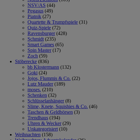
NSV/AS
(44)
Pegasus
(49)
Piatnik
(27)
Quartette & Trumpfspiele
(31)
Quiz-Spiele
(72)
Ravensburger
(428)
Schmidt
(235)
Smart Games
(65)
Spin Master
(17)
Zoch
(59)
Stöberecke
(836)
bb Klostermann
(132)
Goki
(24)
Jojos, Flummis & Co.
(22)
Lutz Mauder
(189)
moses.
(210)
Schenken
(32)
Schlüsselanhänger
(8)
Slime, Knete, Squishies & Co.
(46)
Taschen & Geldbörsen
(3)
Trendhaus
(194)
Uhren & Wecker
(29)
Unkategorisiert
(10)
Weihnachten
(158)