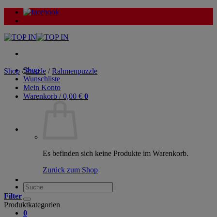
Zum
Inhalt
springen
Shop
Shop
/
Puzzle
/
Rahmenpuzzle
Wunschliste
Mein Konto
Warenkorb /
0,00
€
0
Es befinden sich keine Produkte im Warenkorb.
Zurück zum Shop
Suche
nach:
Filter
Produktkategorien
0