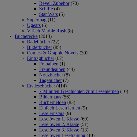
Revell Zubehör
(70)
Schiffe
(4)
Star Wars
(5)
Supermag
(11)
Ugears
(6)
VTech Marble Rush
(8)
Bücherecke
(2013)
Badebücher
(22)
Bilderbücher
(85)
Comics & Graphic Novels
(30)
Eintragbücher
(67)
Fotoalben
(1)
Freundealben
(44)
Notizbücher
(8)
Tagebücher
(7)
Erstlesebücher
(414)
7-Minuten-Geschichten zum Lesenlernen
(10)
Bildermaus
(56)
Bücherhelden
(83)
Einfach Lesen lernen
(9)
Leselernstars
(9)
Leselöwen 1. Klasse
(69)
Leselöwen 2. Klasse
(51)
Leselöwen 3. Klasse
(13)
Leselöwen Lesetraining
(10)