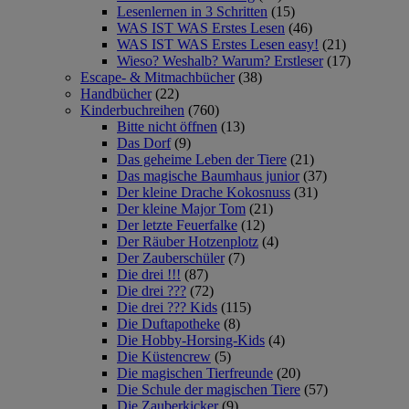
Lesenlernen in 3 Schritten
(15)
WAS IST WAS Erstes Lesen
(46)
WAS IST WAS Erstes Lesen easy!
(21)
Wieso? Weshalb? Warum? Erstleser
(17)
Escape- & Mitmachbücher
(38)
Handbücher
(22)
Kinderbuchreihen
(760)
Bitte nicht öffnen
(13)
Das Dorf
(9)
Das geheime Leben der Tiere
(21)
Das magische Baumhaus junior
(37)
Der kleine Drache Kokosnuss
(31)
Der kleine Major Tom
(21)
Der letzte Feuerfalke
(12)
Der Räuber Hotzenplotz
(4)
Der Zauberschüler
(7)
Die drei !!!
(87)
Die drei ???
(72)
Die drei ??? Kids
(115)
Die Duftapotheke
(8)
Die Hobby-Horsing-Kids
(4)
Die Küstencrew
(5)
Die magischen Tierfreunde
(20)
Die Schule der magischen Tiere
(57)
Die Zauberkicker
(9)