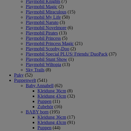
Playmobil Knights
(7)
Playmobil Magic
(2)
Playmobil Miraculous
(15)
Playmobil My Life
(50)
Playmobil Naruto
(3)
Playmobil Novelmore
(6)
Playmobil Pirates
(13)
Playmobil Princess
(5)
Playmobil Princess Magic
(21)
Playmobil Scooby-Doo
(2)
Playmobil Special PLUS/ Friends/ DuoPack
(37)
Playmobil Stunt Show
(1)
Playmobil Wiltopia
(13)
Sky Trails
(8)
Puky
(52)
Puppenwelt
(541)
Baby Annabell
(62)
Kleidung 36cm
(8)
Kleidung 43cm
(32)
Puppen
(11)
Zubehör
(16)
BABY born
(195)
Kleidung 36cm
(17)
Kleidung 43cm
(91)
Puppen
(44)