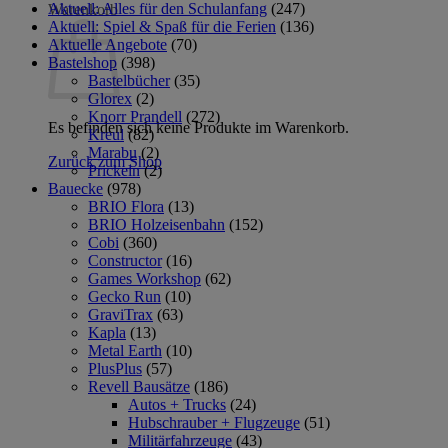
Aktuell: Alles für den Schulanfang
(247)
Warenkorb
Aktuell: Spiel & Spaß für die Ferien
(136)
Aktuelle Angebote
(70)
Bastelshop
(398)
Bastelbücher
(35)
Glorex
(2)
Knorr Prandell
(272)
Es befinden sich keine Produkte im Warenkorb.
Kreul
(82)
Marabu
(2)
Zurück zum Shop
Prickeln
(2)
Bauecke
(978)
BRIO Flora
(13)
BRIO Holzeisenbahn
(152)
Cobi
(360)
Constructor
(16)
Games Workshop
(62)
Gecko Run
(10)
GraviTrax
(63)
Kapla
(13)
Metal Earth
(10)
PlusPlus
(57)
Revell Bausätze
(186)
Autos + Trucks
(24)
Hubschrauber + Flugzeuge
(51)
Militärfahrzeuge
(43)