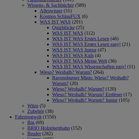
Wissens- & Sachbücher
(589)
Alleswisser
(31)
Kosmos SchlauFUX
(6)
WAS IST WAS
(291)
Quizblöcke
(25)
WAS IST WAS
(112)
WAS IST WAS Erstes Lesen
(46)
WAS IST WAS Erstes Lesen easy!
(21)
WAS IST WAS Junior
(47)
WAS IST WAS Kids
(4)
WAS IST WAS Meine Welt
(36)
WAS IST WAS Wissenschaften easy!
(11)
Wieso? Weshalb? Warum?
(264)
Ravensburger Minis: Wieso? Weshalb?
Warum?
(20)
Wieso? Weshalb? Warum?
(120)
Wieso? Weshalb? Warum? Erstleser
(17)
Wieso? Weshalb? Warum? Junior
(105)
Witze
(5)
Zubehör
(38)
Fahrzeugwelt
(1550)
Big
(69)
BRIO Holzeisenbahn
(152)
Bruder
(282)