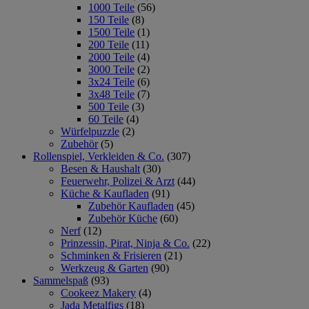
1000 Teile
(56)
150 Teile
(8)
1500 Teile
(1)
200 Teile
(11)
2000 Teile
(4)
3000 Teile
(2)
3x24 Teile
(6)
3x48 Teile
(7)
500 Teile
(3)
60 Teile
(4)
Würfelpuzzle
(2)
Zubehör
(5)
Rollenspiel, Verkleiden & Co.
(307)
Besen & Haushalt
(30)
Feuerwehr, Polizei & Arzt
(44)
Küche & Kaufladen
(91)
Zubehör Kaufladen
(45)
Zubehör Küche
(60)
Nerf
(12)
Prinzessin, Pirat, Ninja & Co.
(22)
Schminken & Frisieren
(21)
Werkzeug & Garten
(90)
Sammelspaß
(93)
Cookeez Makery
(4)
Jada Metalfigs
(18)