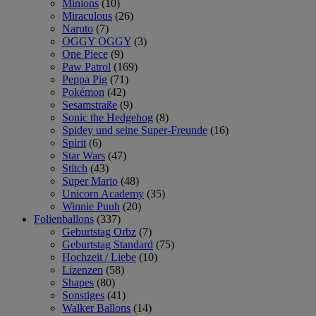
Minions
(10)
Miraculous
(26)
Naruto
(7)
OGGY OGGY
(3)
One Piece
(9)
Paw Patrol
(169)
Peppa Pig
(71)
Pokémon
(42)
Sesamstraße
(9)
Sonic the Hedgehog
(8)
Spidey und seine Super-Freunde
(16)
Spirit
(6)
Star Wars
(47)
Stitch
(43)
Super Mario
(48)
Unicorn Academy
(35)
Winnie Puuh
(20)
Folienballons
(337)
Geburtstag Orbz
(7)
Geburtstag Standard
(75)
Hochzeit / Liebe
(10)
Lizenzen
(58)
Shapes
(80)
Sonstiges
(41)
Walker Ballons
(14)