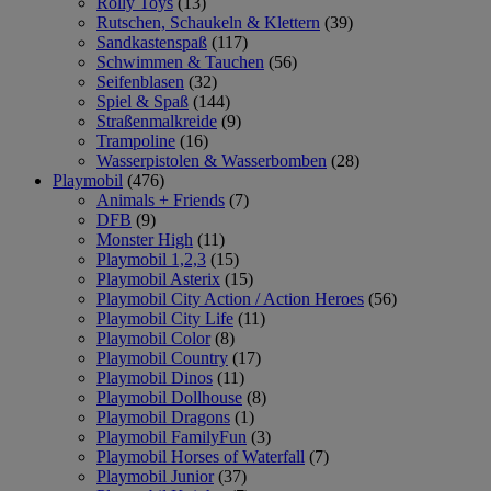
Rolly Toys
(13)
Rutschen, Schaukeln & Klettern
(39)
Sandkastenspaß
(117)
Schwimmen & Tauchen
(56)
Seifenblasen
(32)
Spiel & Spaß
(144)
Straßenmalkreide
(9)
Trampoline
(16)
Wasserpistolen & Wasserbomben
(28)
Playmobil
(476)
Animals + Friends
(7)
DFB
(9)
Monster High
(11)
Playmobil 1,2,3
(15)
Playmobil Asterix
(15)
Playmobil City Action / Action Heroes
(56)
Playmobil City Life
(11)
Playmobil Color
(8)
Playmobil Country
(17)
Playmobil Dinos
(11)
Playmobil Dollhouse
(8)
Playmobil Dragons
(1)
Playmobil FamilyFun
(3)
Playmobil Horses of Waterfall
(7)
Playmobil Junior
(37)