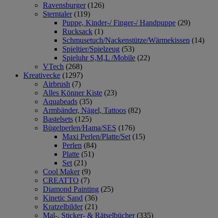
Ravensburger
(126)
Sterntaler
(119)
Puppe, Kinder-/ Finger-/ Handpuppe
(29)
Rucksack
(1)
Schmusetuch/Nackenstütze/Wärmekissen
(14)
Spieltier/Spielzeug
(53)
Spieluhr S,M,L /Mobile
(22)
VTech
(268)
Kreativecke
(1297)
Airbrush
(7)
Alles Könner Kiste
(23)
Aquabeads
(35)
Armbänder, Nägel, Tattoos
(82)
Bastelsets
(125)
Bügelperlen/Hama/SES
(176)
Maxi Perlen/Platte/Set
(15)
Perlen
(84)
Platte
(51)
Set
(21)
Cool Maker
(9)
CREATTO
(7)
Diamond Painting
(25)
Kinetic Sand
(36)
Kratzelbilder
(21)
Mal-, Sticker- & Rätselbücher
(335)