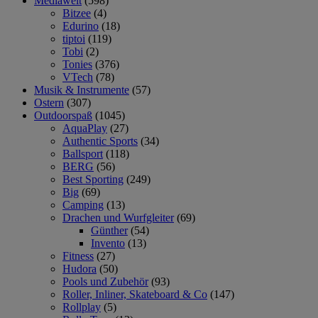
Mediawelt
(598)
Bitzee
(4)
Edurino
(18)
tiptoi
(119)
Tobi
(2)
Tonies
(376)
VTech
(78)
Musik & Instrumente
(57)
Ostern
(307)
Outdoorspaß
(1045)
AquaPlay
(27)
Authentic Sports
(34)
Ballsport
(118)
BERG
(56)
Best Sporting
(249)
Big
(69)
Camping
(13)
Drachen und Wurfgleiter
(69)
Günther
(54)
Invento
(13)
Fitness
(27)
Hudora
(50)
Pools und Zubehör
(93)
Roller, Inliner, Skateboard & Co
(147)
Rollplay
(5)