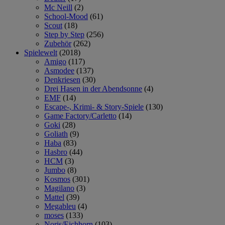
Mc Neill
(2)
School-Mood
(61)
Scout
(18)
Step by Step
(256)
Zubehör
(262)
Spielewelt
(2018)
Amigo
(117)
Asmodee
(137)
Denkriesen
(30)
Drei Hasen in der Abendsonne
(4)
EMF
(14)
Escape-, Krimi- & Story-Spiele
(130)
Game Factory/Carletto
(14)
Goki
(28)
Goliath
(9)
Haba
(83)
Hasbro
(44)
HCM
(3)
Jumbo
(8)
Kosmos
(301)
Magilano
(3)
Mattel
(39)
Megableu
(4)
moses
(133)
Noris/Eichhorn
(103)