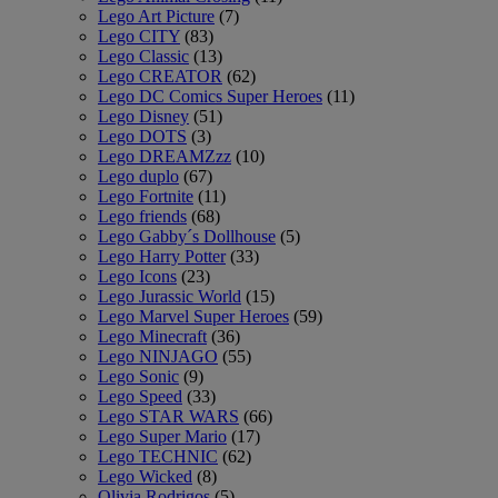
Lego Art Picture
(7)
Lego CITY
(83)
Lego Classic
(13)
Lego CREATOR
(62)
Lego DC Comics Super Heroes
(11)
Lego Disney
(51)
Lego DOTS
(3)
Lego DREAMZzz
(10)
Lego duplo
(67)
Lego Fortnite
(11)
Lego friends
(68)
Lego Gabby´s Dollhouse
(5)
Lego Harry Potter
(33)
Lego Icons
(23)
Lego Jurassic World
(15)
Lego Marvel Super Heroes
(59)
Lego Minecraft
(36)
Lego NINJAGO
(55)
Lego Sonic
(9)
Lego Speed
(33)
Lego STAR WARS
(66)
Lego Super Mario
(17)
Lego TECHNIC
(62)
Lego Wicked
(8)
Olivia Rodrigos
(5)