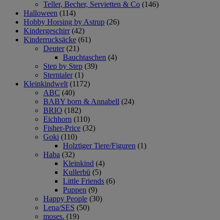
Teller, Becher, Servietten & Co
(146)
Halloween
(114)
Hobby Horsing by Astrup
(26)
Kindergeschirr
(42)
Kinderrucksäcke
(61)
Deuter
(21)
Bauchtaschen
(4)
Step by Step
(39)
Sterntaler
(1)
Kleinkindwelt
(1172)
ABC
(40)
BABY born & Annabell
(24)
BRIO
(182)
Eichhorn
(110)
Fisher-Price
(32)
Goki
(110)
Holztiger Tiere/Figuren
(1)
Haba
(32)
Kleinkind
(4)
Kullerbü
(5)
Little Friends
(6)
Puppen
(9)
Happy People
(30)
Lena/SES
(50)
moses.
(19)