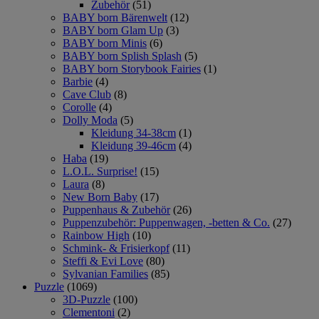
Zubehör
(51)
BABY born Bärenwelt
(12)
BABY born Glam Up
(3)
BABY born Minis
(6)
BABY born Splish Splash
(5)
BABY born Storybook Fairies
(1)
Barbie
(4)
Cave Club
(8)
Corolle
(4)
Dolly Moda
(5)
Kleidung 34-38cm
(1)
Kleidung 39-46cm
(4)
Haba
(19)
L.O.L. Surprise!
(15)
Laura
(8)
New Born Baby
(17)
Puppenhaus & Zubehör
(26)
Puppenzubehör: Puppenwagen, -betten & Co.
(27)
Rainbow High
(10)
Schmink- & Frisierkopf
(11)
Steffi & Evi Love
(80)
Sylvanian Families
(85)
Puzzle
(1069)
3D-Puzzle
(100)
Clementoni
(2)