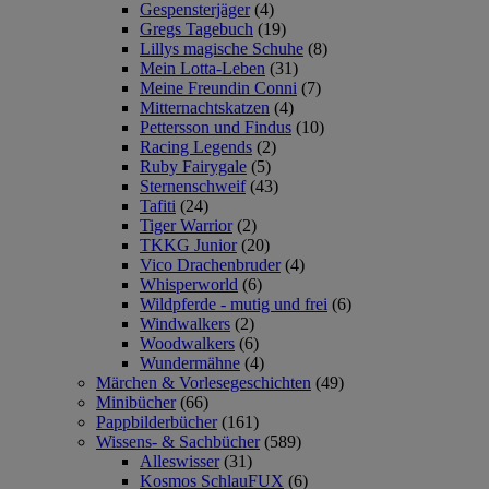
Gespensterjäger
(4)
Gregs Tagebuch
(19)
Lillys magische Schuhe
(8)
Mein Lotta-Leben
(31)
Meine Freundin Conni
(7)
Mitternachtskatzen
(4)
Pettersson und Findus
(10)
Racing Legends
(2)
Ruby Fairygale
(5)
Sternenschweif
(43)
Tafiti
(24)
Tiger Warrior
(2)
TKKG Junior
(20)
Vico Drachenbruder
(4)
Whisperworld
(6)
Wildpferde - mutig und frei
(6)
Windwalkers
(2)
Woodwalkers
(6)
Wundermähne
(4)
Märchen & Vorlesegeschichten
(49)
Minibücher
(66)
Pappbilderbücher
(161)
Wissens- & Sachbücher
(589)
Alleswisser
(31)
Kosmos SchlauFUX
(6)