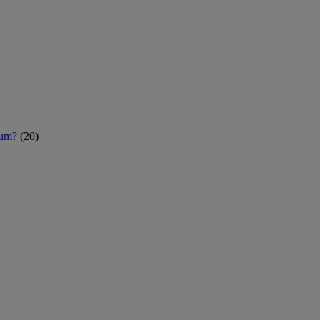
rum?
(20)