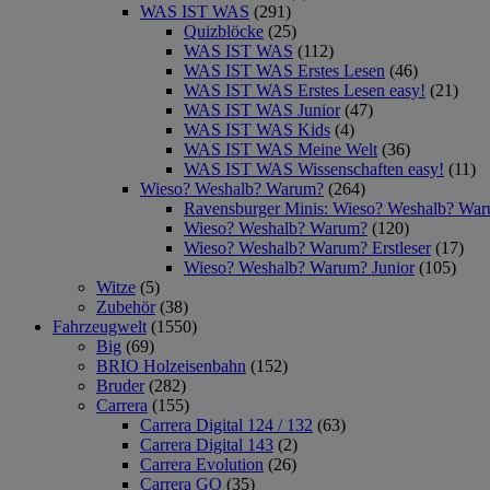
WAS IST WAS
(291)
Quizblöcke
(25)
WAS IST WAS
(112)
WAS IST WAS Erstes Lesen
(46)
WAS IST WAS Erstes Lesen easy!
(21)
WAS IST WAS Junior
(47)
WAS IST WAS Kids
(4)
WAS IST WAS Meine Welt
(36)
WAS IST WAS Wissenschaften easy!
(11)
Wieso? Weshalb? Warum?
(264)
Ravensburger Minis: Wieso? Weshalb? Wa
Wieso? Weshalb? Warum?
(120)
Wieso? Weshalb? Warum? Erstleser
(17)
Wieso? Weshalb? Warum? Junior
(105)
Witze
(5)
Zubehör
(38)
Fahrzeugwelt
(1550)
Big
(69)
BRIO Holzeisenbahn
(152)
Bruder
(282)
Carrera
(155)
Carrera Digital 124 / 132
(63)
Carrera Digital 143
(2)
Carrera Evolution
(26)
Carrera GO
(35)