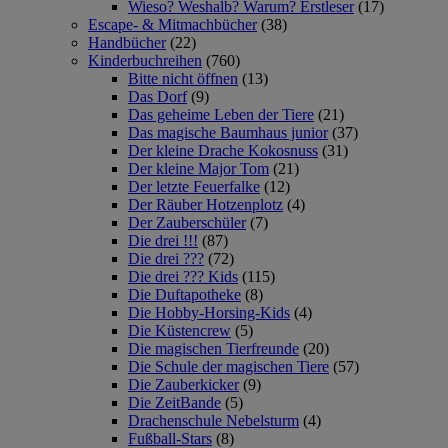
Wieso? Weshalb? Warum? Erstleser
(17)
Escape- & Mitmachbücher
(38)
Handbücher
(22)
Kinderbuchreihen
(760)
Bitte nicht öffnen
(13)
Das Dorf
(9)
Das geheime Leben der Tiere
(21)
Das magische Baumhaus junior
(37)
Der kleine Drache Kokosnuss
(31)
Der kleine Major Tom
(21)
Der letzte Feuerfalke
(12)
Der Räuber Hotzenplotz
(4)
Der Zauberschüler
(7)
Die drei !!!
(87)
Die drei ???
(72)
Die drei ??? Kids
(115)
Die Duftapotheke
(8)
Die Hobby-Horsing-Kids
(4)
Die Küstencrew
(5)
Die magischen Tierfreunde
(20)
Die Schule der magischen Tiere
(57)
Die Zauberkicker
(9)
Die ZeitBande
(5)
Drachenschule Nebelsturm
(4)
Fußball-Stars
(8)