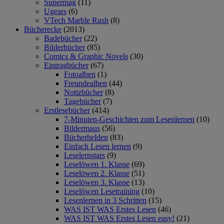
Supermag
(11)
Ugears
(6)
VTech Marble Rush
(8)
Bücherecke
(2013)
Badebücher
(22)
Bilderbücher
(85)
Comics & Graphic Novels
(30)
Eintragbücher
(67)
Fotoalben
(1)
Freundealben
(44)
Notizbücher
(8)
Tagebücher
(7)
Erstlesebücher
(414)
7-Minuten-Geschichten zum Lesenlernen
(10)
Bildermaus
(56)
Bücherhelden
(83)
Einfach Lesen lernen
(9)
Leselernstars
(9)
Leselöwen 1. Klasse
(69)
Leselöwen 2. Klasse
(51)
Leselöwen 3. Klasse
(13)
Leselöwen Lesetraining
(10)
Lesenlernen in 3 Schritten
(15)
WAS IST WAS Erstes Lesen
(46)
WAS IST WAS Erstes Lesen easy!
(21)