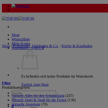
Zum
Inhalt
springen
Shop
Wunschliste
Mein Konto
Shop
/
Rollenspiel, Verkleiden & Co.
/
Küche & Kaufladen
Warenkorb /
0,00
€
0
Es befinden sich keine Produkte im Warenkorb.
Filter
Zurück zum Shop
Produktkategorien
Suche
Aktuell: Alles für den Schulanfang
(247)
nach:
Aktuell: Spiel & Spaß für die Ferien
(136)
Aktuelle Angebote
(70)
0