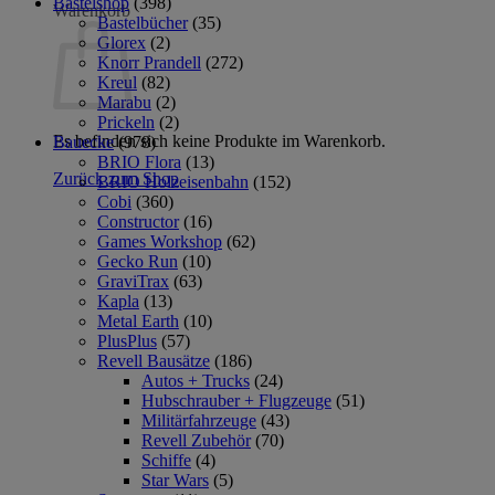
Bastelshop
(398)
Warenkorb
Bastelbücher
(35)
Glorex
(2)
Knorr Prandell
(272)
Kreul
(82)
Marabu
(2)
Prickeln
(2)
Es befinden sich keine Produkte im Warenkorb.
Bauecke
(978)
BRIO Flora
(13)
Zurück zum Shop
BRIO Holzeisenbahn
(152)
Cobi
(360)
Constructor
(16)
Games Workshop
(62)
Gecko Run
(10)
GraviTrax
(63)
Kapla
(13)
Metal Earth
(10)
PlusPlus
(57)
Revell Bausätze
(186)
Autos + Trucks
(24)
Hubschrauber + Flugzeuge
(51)
Militärfahrzeuge
(43)
Revell Zubehör
(70)
Schiffe
(4)
Star Wars
(5)