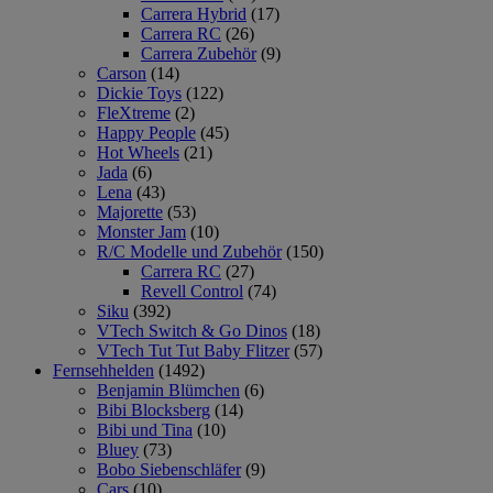
Carrera Hybrid
(17)
Carrera RC
(26)
Carrera Zubehör
(9)
Carson
(14)
Dickie Toys
(122)
FleXtreme
(2)
Happy People
(45)
Hot Wheels
(21)
Jada
(6)
Lena
(43)
Majorette
(53)
Monster Jam
(10)
R/C Modelle und Zubehör
(150)
Carrera RC
(27)
Revell Control
(74)
Siku
(392)
VTech Switch & Go Dinos
(18)
VTech Tut Tut Baby Flitzer
(57)
Fernsehhelden
(1492)
Benjamin Blümchen
(6)
Bibi Blocksberg
(14)
Bibi und Tina
(10)
Bluey
(73)
Bobo Siebenschläfer
(9)
Cars
(10)