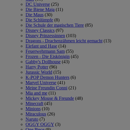
DC Universe
(25)
Die Biene Maja
(11)
Die Maus
(30)
Die Schlümpfe
(8)
Die Schule der magischen Tiere
(85)
Disney Classics
(97)
Disney Prinzessinnen
(103)
Dragons - Drachenzähmen leicht gemacht
(13)
Elefant und Hase
(14)
Feuerwehrmann Sam
(55)
Frozen - Die Eiskönigin
(45)
Gabby's Dollhouse
(43)
Harry Potter
(96)
Jurassic World
(15)
K-POP Demon Hunters
(6)
Marvel Universe
(41)
Meine Freundin Conni
(21)
Mia and me
(11)
Mickey Mouse & Freunde
(48)
Minecraft
(45)
Minions
(10)
Miraculous
(26)
Naruto
(7)
OGGY OGGY
(3)
One Piece
(9)