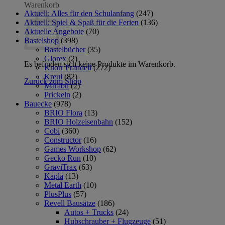
Warenkorb
Aktuell: Alles für den Schulanfang
(247)
Aktuell: Spiel & Spaß für die Ferien
(136)
Aktuelle Angebote
(70)
Bastelshop
(398)
Bastelbücher
(35)
Glorex
(2)
Es befinden sich keine Produkte im Warenkorb.
Knorr Prandell
(272)
Kreul
(82)
Zurück zum Shop
Marabu
(2)
Prickeln
(2)
Bauecke
(978)
BRIO Flora
(13)
BRIO Holzeisenbahn
(152)
Cobi
(360)
Constructor
(16)
Games Workshop
(62)
Gecko Run
(10)
GraviTrax
(63)
Kapla
(13)
Metal Earth
(10)
PlusPlus
(57)
Revell Bausätze
(186)
Autos + Trucks
(24)
Hubschrauber + Flugzeuge
(51)