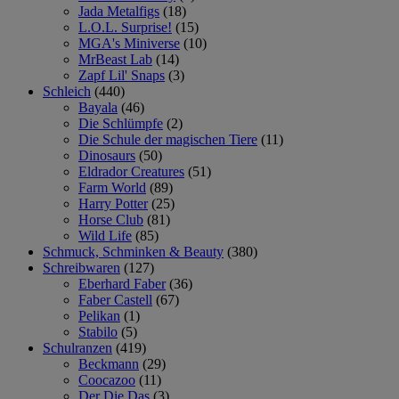
Jada Metalfigs
(18)
L.O.L. Surprise!
(15)
MGA's Miniverse
(10)
MrBeast Lab
(14)
Zapf Lil' Snaps
(3)
Schleich
(440)
Bayala
(46)
Die Schlümpfe
(2)
Die Schule der magischen Tiere
(11)
Dinosaurs
(50)
Eldrador Creatures
(51)
Farm World
(89)
Harry Potter
(25)
Horse Club
(81)
Wild Life
(85)
Schmuck, Schminken & Beauty
(380)
Schreibwaren
(127)
Eberhard Faber
(36)
Faber Castell
(67)
Pelikan
(1)
Stabilo
(5)
Schulranzen
(419)
Beckmann
(29)
Coocazoo
(11)
Der Die Das
(3)