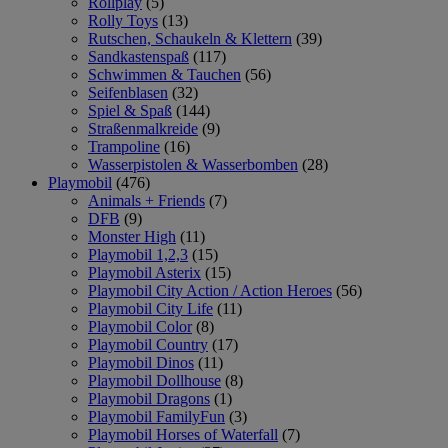
Rollplay
(5)
Rolly Toys
(13)
Rutschen, Schaukeln & Klettern
(39)
Sandkastenspaß
(117)
Schwimmen & Tauchen
(56)
Seifenblasen
(32)
Spiel & Spaß
(144)
Straßenmalkreide
(9)
Trampoline
(16)
Wasserpistolen & Wasserbomben
(28)
Playmobil
(476)
Animals + Friends
(7)
DFB
(9)
Monster High
(11)
Playmobil 1,2,3
(15)
Playmobil Asterix
(15)
Playmobil City Action / Action Heroes
(56)
Playmobil City Life
(11)
Playmobil Color
(8)
Playmobil Country
(17)
Playmobil Dinos
(11)
Playmobil Dollhouse
(8)
Playmobil Dragons
(1)
Playmobil FamilyFun
(3)
Playmobil Horses of Waterfall
(7)