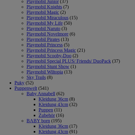
Playmobil Junior
(37)
Playmobil Knights
(7)
Playmobil Magic
(2)
Playmobil Miraculous
(15)
Playmobil My Life
(50)
Playmobil Naruto
(3)
Playmobil Novelmore
(6)
Playmobil Pirates
(13)
Playmobil Princess
(5)
Playmobil Princess Magic
(21)
Playmobil Scooby-Doo
(2)
Playmobil Special PLUS/ Friends/ DuoPack
(37)
Playmobil Stunt Show
(1)
Playmobil Wiltopia
(13)
Sky Trails
(8)
Puky
(52)
Puppenwelt
(541)
Baby Annabell
(62)
Kleidung 36cm
(8)
Kleidung 43cm
(32)
Puppen
(11)
Zubehör
(16)
BABY born
(195)
Kleidung 36cm
(17)
Kleidung 43cm
(91)