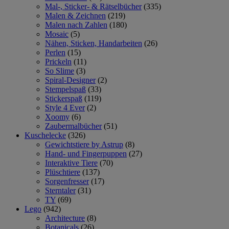
Mal-, Sticker- & Rätselbücher
(335)
Malen & Zeichnen
(219)
Malen nach Zahlen
(180)
Mosaic
(5)
Nähen, Sticken, Handarbeiten
(26)
Perlen
(15)
Prickeln
(11)
So Slime
(3)
Spiral-Designer
(2)
Stempelspaß
(33)
Stickerspaß
(119)
Style 4 Ever
(2)
Xoomy
(6)
Zaubermalbücher
(51)
Kuschelecke
(326)
Gewichtstiere by Astrup
(8)
Hand- und Fingerpuppen
(27)
Interaktive Tiere
(70)
Plüschtiere
(137)
Sorgenfresser
(17)
Sterntaler
(31)
TY
(69)
Lego
(942)
Architecture
(8)
Botanicals
(26)