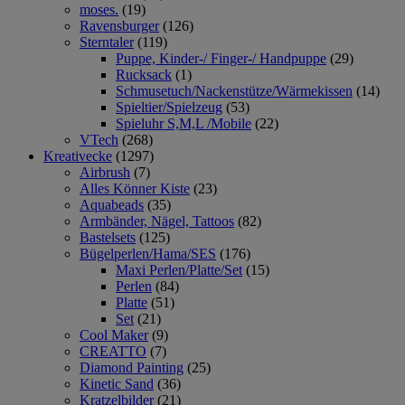
moses.
(19)
Ravensburger
(126)
Sterntaler
(119)
Puppe, Kinder-/ Finger-/ Handpuppe
(29)
Rucksack
(1)
Schmusetuch/Nackenstütze/Wärmekissen
(14)
Spieltier/Spielzeug
(53)
Spieluhr S,M,L /Mobile
(22)
VTech
(268)
Kreativecke
(1297)
Airbrush
(7)
Alles Könner Kiste
(23)
Aquabeads
(35)
Armbänder, Nägel, Tattoos
(82)
Bastelsets
(125)
Bügelperlen/Hama/SES
(176)
Maxi Perlen/Platte/Set
(15)
Perlen
(84)
Platte
(51)
Set
(21)
Cool Maker
(9)
CREATTO
(7)
Diamond Painting
(25)
Kinetic Sand
(36)
Kratzelbilder
(21)