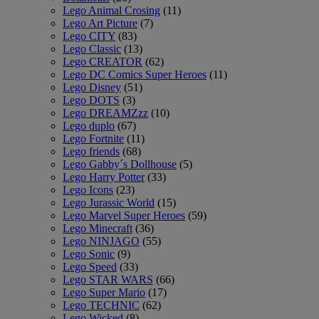
Lego Animal Crosing
(11)
Lego Art Picture
(7)
Lego CITY
(83)
Lego Classic
(13)
Lego CREATOR
(62)
Lego DC Comics Super Heroes
(11)
Lego Disney
(51)
Lego DOTS
(3)
Lego DREAMZzz
(10)
Lego duplo
(67)
Lego Fortnite
(11)
Lego friends
(68)
Lego Gabby´s Dollhouse
(5)
Lego Harry Potter
(33)
Lego Icons
(23)
Lego Jurassic World
(15)
Lego Marvel Super Heroes
(59)
Lego Minecraft
(36)
Lego NINJAGO
(55)
Lego Sonic
(9)
Lego Speed
(33)
Lego STAR WARS
(66)
Lego Super Mario
(17)
Lego TECHNIC
(62)
Lego Wicked
(8)