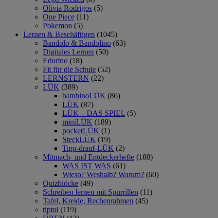
Olivia Rodrigos
(5)
One Piece
(11)
Pokemon
(5)
Lernen & Beschäftigen
(1045)
Bandolo & Bandolino
(63)
Digitales Lernen
(50)
Edurino
(18)
Fit für die Schule
(52)
LERNSTERN
(22)
LÜK
(389)
bambinoLÜK
(86)
LÜK
(87)
LÜK – DAS SPIEL
(5)
miniLÜK
(189)
pocketLÜK
(1)
SteckLÜK
(19)
Tipp-drauf-LÜK
(2)
Mitmach- und Entdeckerhefte
(188)
WAS IST WAS
(61)
Wieso? Weshalb? Warum?
(60)
Quizblöcke
(49)
Schreiben lernen mit Spurrillen
(11)
Tafel, Kreide, Rechenrahmen
(45)
tiptoi
(119)