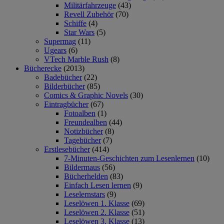
Militärfahrzeuge
(43)
Revell Zubehör
(70)
Schiffe
(4)
Star Wars
(5)
Supermag
(11)
Ugears
(6)
VTech Marble Rush
(8)
Bücherecke
(2013)
Badebücher
(22)
Bilderbücher
(85)
Comics & Graphic Novels
(30)
Eintragbücher
(67)
Fotoalben
(1)
Freundealben
(44)
Notizbücher
(8)
Tagebücher
(7)
Erstlesebücher
(414)
7-Minuten-Geschichten zum Lesenlernen
(10)
Bildermaus
(56)
Bücherhelden
(83)
Einfach Lesen lernen
(9)
Leselernstars
(9)
Leselöwen 1. Klasse
(69)
Leselöwen 2. Klasse
(51)
Leselöwen 3. Klasse
(13)