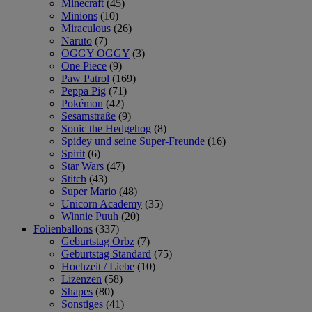
Minecraft
(45)
Minions
(10)
Miraculous
(26)
Naruto
(7)
OGGY OGGY
(3)
One Piece
(9)
Paw Patrol
(169)
Peppa Pig
(71)
Pokémon
(42)
Sesamstraße
(9)
Sonic the Hedgehog
(8)
Spidey und seine Super-Freunde
(16)
Spirit
(6)
Star Wars
(47)
Stitch
(43)
Super Mario
(48)
Unicorn Academy
(35)
Winnie Puuh
(20)
Folienballons
(337)
Geburtstag Orbz
(7)
Geburtstag Standard
(75)
Hochzeit / Liebe
(10)
Lizenzen
(58)
Shapes
(80)
Sonstiges
(41)