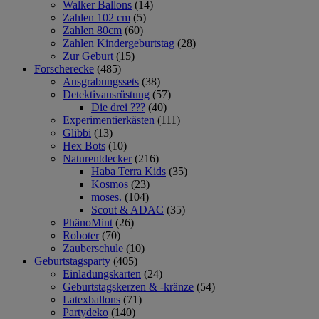
Walker Ballons
(14)
Zahlen 102 cm
(5)
Zahlen 80cm
(60)
Zahlen Kindergeburtstag
(28)
Zur Geburt
(15)
Forscherecke
(485)
Ausgrabungssets
(38)
Detektivausrüstung
(57)
Die drei ???
(40)
Experimentierkästen
(111)
Glibbi
(13)
Hex Bots
(10)
Naturentdecker
(216)
Haba Terra Kids
(35)
Kosmos
(23)
moses.
(104)
Scout & ADAC
(35)
PhänoMint
(26)
Roboter
(70)
Zauberschule
(10)
Geburtstagsparty
(405)
Einladungskarten
(24)
Geburtstagskerzen & -kränze
(54)
Latexballons
(71)
Partydeko
(140)