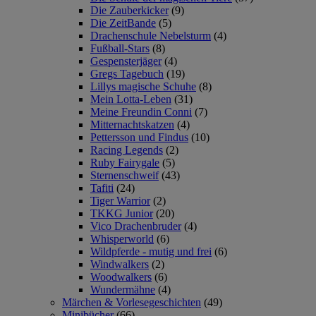
Die Zauberkicker
(9)
Die ZeitBande
(5)
Drachenschule Nebelsturm
(4)
Fußball-Stars
(8)
Gespensterjäger
(4)
Gregs Tagebuch
(19)
Lillys magische Schuhe
(8)
Mein Lotta-Leben
(31)
Meine Freundin Conni
(7)
Mitternachtskatzen
(4)
Pettersson und Findus
(10)
Racing Legends
(2)
Ruby Fairygale
(5)
Sternenschweif
(43)
Tafiti
(24)
Tiger Warrior
(2)
TKKG Junior
(20)
Vico Drachenbruder
(4)
Whisperworld
(6)
Wildpferde - mutig und frei
(6)
Windwalkers
(2)
Woodwalkers
(6)
Wundermähne
(4)
Märchen & Vorlesegeschichten
(49)
Minibücher
(66)