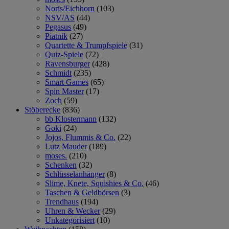
Noris/Eichhorn
(103)
NSV/AS
(44)
Pegasus
(49)
Piatnik
(27)
Quartette & Trumpfspiele
(31)
Quiz-Spiele
(72)
Ravensburger
(428)
Schmidt
(235)
Smart Games
(65)
Spin Master
(17)
Zoch
(59)
Stöberecke
(836)
bb Klostermann
(132)
Goki
(24)
Jojos, Flummis & Co.
(22)
Lutz Mauder
(189)
moses.
(210)
Schenken
(32)
Schlüsselanhänger
(8)
Slime, Knete, Squishies & Co.
(46)
Taschen & Geldbörsen
(3)
Trendhaus
(194)
Uhren & Wecker
(29)
Unkategorisiert
(10)