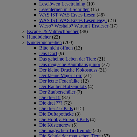
Leselöwen Lesetraining
(10)
Lesenlernen in 3 Schritten
(15)
WAS IST WAS Erstes Lesen
(46)
WAS IST WAS Erstes Lesen easy!
(21)
Wieso? Weshalb? Warum? Erstleser
(17)
Escape- & Mitmachbücher
(38)
Handbücher
(22)
Kinderbuchreihen
(760)
Bitte nicht öffnen
(13)
Das Dorf
(9)
Das geheime Leben der Tiere
(21)
Das magische Baumhaus junior
(37)
Der kleine Drache Kokosnuss
(31)
Der kleine Major Tom
(21)
Der letzte Feuerfalke
(12)
Der Räuber Hotzenplotz
(4)
Der Zauberschüler
(7)
Die drei !!!
(87)
Die drei ???
(72)
Die drei ??? Kids
(115)
Die Duftapotheke
(8)
Die Hobby-Horsing-Kids
(4)
Die Küstencrew
(5)
Die magischen Tierfreunde
(20)
Die Schule der magischen Tiere
(57)