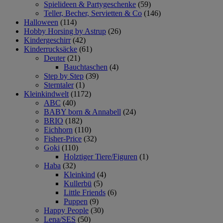
Spielideen & Partygeschenke
(59)
Teller, Becher, Servietten & Co
(146)
Halloween
(114)
Hobby Horsing by Astrup
(26)
Kindergeschirr
(42)
Kinderrucksäcke
(61)
Deuter
(21)
Bauchtaschen
(4)
Step by Step
(39)
Sterntaler
(1)
Kleinkindwelt
(1172)
ABC
(40)
BABY born & Annabell
(24)
BRIO
(182)
Eichhorn
(110)
Fisher-Price
(32)
Goki
(110)
Holztiger Tiere/Figuren
(1)
Haba
(32)
Kleinkind
(4)
Kullerbü
(5)
Little Friends
(6)
Puppen
(9)
Happy People
(30)
Lena/SES
(50)