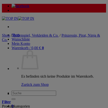
Zum
Inhalt
springen
Shop
Shop
/
Rollenspiel, Verkleiden & Co.
/
Prinzessin, Pirat, Ninja &
Wunschliste
Co.
Mein Konto
Warenkorb /
0,00
€
0
Es befinden sich keine Produkte im Warenkorb.
Zurück zum Shop
Suche
nach:
Filter
0
Produktkategorien