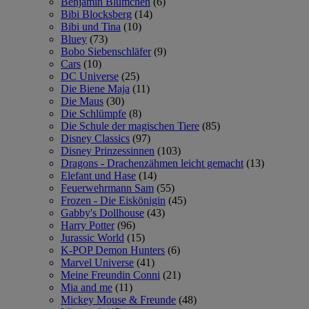
Benjamin Blümchen
(6)
Bibi Blocksberg
(14)
Bibi und Tina
(10)
Bluey
(73)
Bobo Siebenschläfer
(9)
Cars
(10)
DC Universe
(25)
Die Biene Maja
(11)
Die Maus
(30)
Die Schlümpfe
(8)
Die Schule der magischen Tiere
(85)
Disney Classics
(97)
Disney Prinzessinnen
(103)
Dragons - Drachenzähmen leicht gemacht
(13)
Elefant und Hase
(14)
Feuerwehrmann Sam
(55)
Frozen - Die Eiskönigin
(45)
Gabby's Dollhouse
(43)
Harry Potter
(96)
Jurassic World
(15)
K-POP Demon Hunters
(6)
Marvel Universe
(41)
Meine Freundin Conni
(21)
Mia and me
(11)
Mickey Mouse & Freunde
(48)