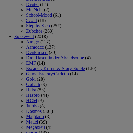
Deuter
(17)
Mc Neill
(2)
School-Mood
(61)
Scout
(18)
Step by Step
(257)
Zubehör
(263)
Spielewelt
(2018)
Amigo
(117)
Asmodee
(137)
Denkriesen
(30)
Drei Hasen in der Abendsonne
(4)
EMF
(14)
Escape-, Krimi- & Story-Spiele
(130)
Game Factory/Carletto
(14)
Goki
(28)
Goliath
(9)
Haba
(83)
Hasbro
(44)
HCM
(3)
Jumbo
(8)
Kosmos
(301)
Magilano
(3)
Mattel
(39)
Megableu
(4)
moses
(133)