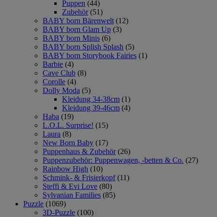
Puppen
(44)
Zubehör
(51)
BABY born Bärenwelt
(12)
BABY born Glam Up
(3)
BABY born Minis
(6)
BABY born Splish Splash
(5)
BABY born Storybook Fairies
(1)
Barbie
(4)
Cave Club
(8)
Corolle
(4)
Dolly Moda
(5)
Kleidung 34-38cm
(1)
Kleidung 39-46cm
(4)
Haba
(19)
L.O.L. Surprise!
(15)
Laura
(8)
New Born Baby
(17)
Puppenhaus & Zubehör
(26)
Puppenzubehör: Puppenwagen, -betten & Co.
(27)
Rainbow High
(10)
Schmink- & Frisierkopf
(11)
Steffi & Evi Love
(80)
Sylvanian Families
(85)
Puzzle
(1069)
3D-Puzzle
(100)