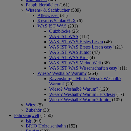
Pappbilderbücher
(161)
Wissens- & Sachbücher
(589)
Alleswisser
(31)
Kosmos SchlauFUX
(6)
WAS IST WAS
(291)
Quizblöcke
(25)
WAS IST WAS
(112)
WAS IST WAS Erstes Lesen
(46)
WAS IST WAS Erstes Lesen easy!
(21)
WAS IST WAS Junior
(47)
WAS IST WAS Kids
(4)
WAS IST WAS Meine Welt
(36)
WAS IST WAS Wissenschaften easy!
(11)
Wieso? Weshalb? Warum?
(264)
Ravensburger Minis: Wieso? Weshalb?
Warum?
(20)
Wieso? Weshalb? Warum?
(120)
Wieso? Weshalb? Warum? Erstleser
(17)
Wieso? Weshalb? Warum? Junior
(105)
Witze
(5)
Zubehör
(38)
Fahrzeugwelt
(1550)
Big
(69)
BRIO Holzeisenbahn
(152)