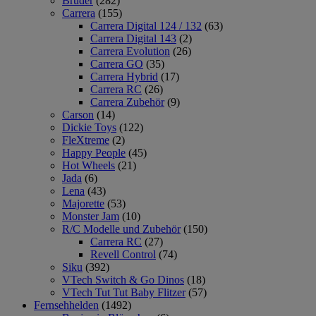
Bruder
(282)
Carrera
(155)
Carrera Digital 124 / 132
(63)
Carrera Digital 143
(2)
Carrera Evolution
(26)
Carrera GO
(35)
Carrera Hybrid
(17)
Carrera RC
(26)
Carrera Zubehör
(9)
Carson
(14)
Dickie Toys
(122)
FleXtreme
(2)
Happy People
(45)
Hot Wheels
(21)
Jada
(6)
Lena
(43)
Majorette
(53)
Monster Jam
(10)
R/C Modelle und Zubehör
(150)
Carrera RC
(27)
Revell Control
(74)
Siku
(392)
VTech Switch & Go Dinos
(18)
VTech Tut Tut Baby Flitzer
(57)
Fernsehhelden
(1492)