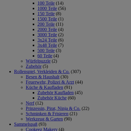
100 Teile
(14)
1000 Teile
(56)
150 Teile
(8)
1500 Teile
(1)
200 Teile
(11)
2000 Teile
(4)
3000 Teile
(2)
3x24 Teile
(6)
3x48 Teile
(7)
500 Teile
(3)
60 Teile
(4)
Würfelpuzzle
(2)
Zubehör
(5)
Rollenspiel, Verkleiden & Co.
(307)
Besen & Haushalt
(30)
Feuerwehr, Polizei & Arzt
(44)
Küche & Kaufladen
(91)
Zubehör Kaufladen
(45)
Zubehör Küche
(60)
Nerf
(12)
Prinzessin, Pirat, Ninja & Co.
(22)
Schminken & Frisieren
(21)
Werkzeug & Garten
(90)
Sammelspaß
(93)
Cookeez Makery
(4)