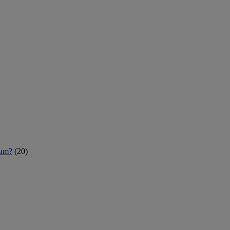
rum?
(20)