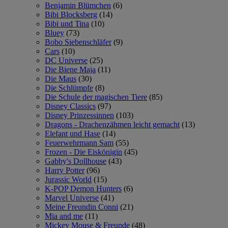
Benjamin Blümchen
(6)
Bibi Blocksberg
(14)
Bibi und Tina
(10)
Bluey
(73)
Bobo Siebenschläfer
(9)
Cars
(10)
DC Universe
(25)
Die Biene Maja
(11)
Die Maus
(30)
Die Schlümpfe
(8)
Die Schule der magischen Tiere
(85)
Disney Classics
(97)
Disney Prinzessinnen
(103)
Dragons - Drachenzähmen leicht gemacht
(13)
Elefant und Hase
(14)
Feuerwehrmann Sam
(55)
Frozen - Die Eiskönigin
(45)
Gabby's Dollhouse
(43)
Harry Potter
(96)
Jurassic World
(15)
K-POP Demon Hunters
(6)
Marvel Universe
(41)
Meine Freundin Conni
(21)
Mia and me
(11)
Mickey Mouse & Freunde
(48)