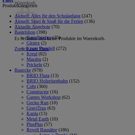
Filter
Warenkorb
Produktkategorien
Aktuell: Alles für den Schulanfang
(247)
Aktuell: Spiel & Spaß für die Ferien
(136)
Aktuelle Angebote
(70)
Bastelshop
(398)
Bastelbücher
(35)
Es befinden sich keine Produkte im Warenkorb.
Glorex
(2)
Knorr Prandell
(272)
Zurück zum Shop
Kreul
(82)
Marabu
(2)
Prickeln
(2)
Bauecke
(978)
BRIO Flora
(13)
BRIO Holzeisenbahn
(152)
Cobi
(360)
Constructor
(16)
Games Workshop
(62)
Gecko Run
(10)
GraviTrax
(63)
Kapla
(13)
Metal Earth
(10)
PlusPlus
(57)
Revell Bausätze
(186)