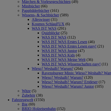
Märchen & Vorlesegeschichten
(49)
Minibücher
(66)
Pappbilderbücher
(161)
Wissens- & Sachbücher
(589)
Alleswisser
(31)
Kosmos SchlauFUX
(6)
WAS IST WAS
(291)
Quizblöcke
(25)
WAS IST WAS
(112)
WAS IST WAS Erstes Lesen
(46)
WAS IST WAS Erstes Lesen easy!
(21)
WAS IST WAS Junior
(47)
WAS IST WAS Kids
(4)
WAS IST WAS Meine Welt
(36)
WAS IST WAS Wissenschaften easy!
(11)
Wieso? Weshalb? Warum?
(264)
Ravensburger Minis: Wieso? Weshalb? Wa
Wieso? Weshalb? Warum?
(120)
Wieso? Weshalb? Warum? Erstleser
(17)
Wieso? Weshalb? Warum? Junior
(105)
Witze
(5)
Zubehör
(38)
Fahrzeugwelt
(1550)
Big
(69)
BRIO Holzeisenbahn
(152)