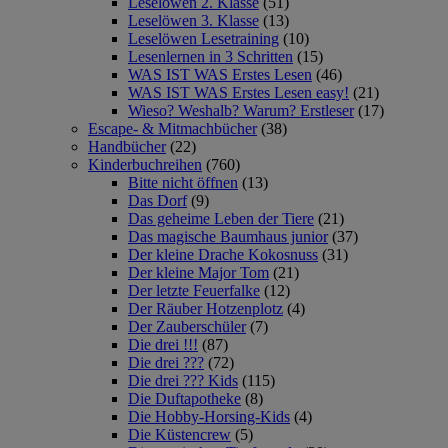
Leselöwen 2. Klasse
(51)
Leselöwen 3. Klasse
(13)
Leselöwen Lesetraining
(10)
Lesenlernen in 3 Schritten
(15)
WAS IST WAS Erstes Lesen
(46)
WAS IST WAS Erstes Lesen easy!
(21)
Wieso? Weshalb? Warum? Erstleser
(17)
Escape- & Mitmachbücher
(38)
Handbücher
(22)
Kinderbuchreihen
(760)
Bitte nicht öffnen
(13)
Das Dorf
(9)
Das geheime Leben der Tiere
(21)
Das magische Baumhaus junior
(37)
Der kleine Drache Kokosnuss
(31)
Der kleine Major Tom
(21)
Der letzte Feuerfalke
(12)
Der Räuber Hotzenplotz
(4)
Der Zauberschüler
(7)
Die drei !!!
(87)
Die drei ???
(72)
Die drei ??? Kids
(115)
Die Duftapotheke
(8)
Die Hobby-Horsing-Kids
(4)
Die Küstencrew
(5)