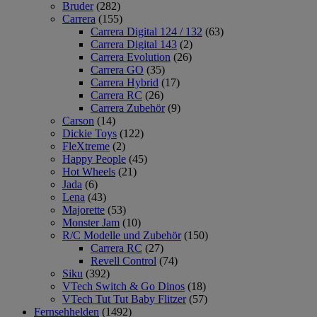
Bruder
(282)
Carrera
(155)
Carrera Digital 124 / 132
(63)
Carrera Digital 143
(2)
Carrera Evolution
(26)
Carrera GO
(35)
Carrera Hybrid
(17)
Carrera RC
(26)
Carrera Zubehör
(9)
Carson
(14)
Dickie Toys
(122)
FleXtreme
(2)
Happy People
(45)
Hot Wheels
(21)
Jada
(6)
Lena
(43)
Majorette
(53)
Monster Jam
(10)
R/C Modelle und Zubehör
(150)
Carrera RC
(27)
Revell Control
(74)
Siku
(392)
VTech Switch & Go Dinos
(18)
VTech Tut Tut Baby Flitzer
(57)
Fernsehhelden
(1492)