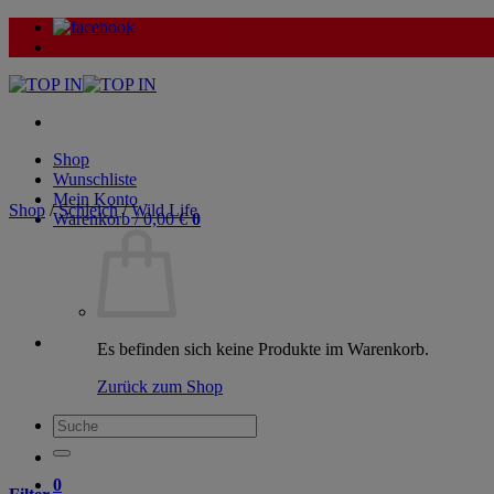
Zum
Inhalt
springen
Shop
Wunschliste
Mein Konto
Shop
/
Schleich
/
Wild Life
Warenkorb /
0,00
€
0
Es befinden sich keine Produkte im Warenkorb.
Zurück zum Shop
Suche
nach:
0