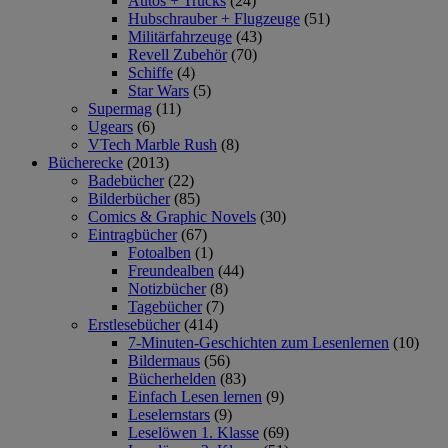
Autos + Trucks
(24)
Hubschrauber + Flugzeuge
(51)
Militärfahrzeuge
(43)
Revell Zubehör
(70)
Schiffe
(4)
Star Wars
(5)
Supermag
(11)
Ugears
(6)
VTech Marble Rush
(8)
Bücherecke
(2013)
Badebücher
(22)
Bilderbücher
(85)
Comics & Graphic Novels
(30)
Eintragbücher
(67)
Fotoalben
(1)
Freundealben
(44)
Notizbücher
(8)
Tagebücher
(7)
Erstlesebücher
(414)
7-Minuten-Geschichten zum Lesenlernen
(10)
Bildermaus
(56)
Bücherhelden
(83)
Einfach Lesen lernen
(9)
Leselernstars
(9)
Leselöwen 1. Klasse
(69)