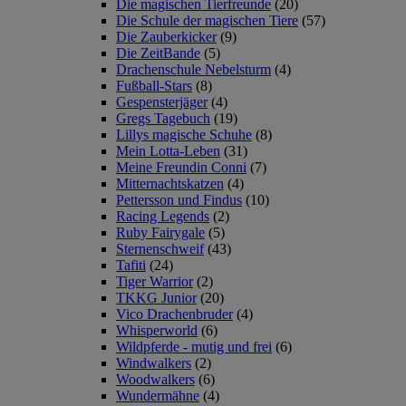
Die magischen Tierfreunde
(20)
Die Schule der magischen Tiere
(57)
Die Zauberkicker
(9)
Die ZeitBande
(5)
Drachenschule Nebelsturm
(4)
Fußball-Stars
(8)
Gespensterjäger
(4)
Gregs Tagebuch
(19)
Lillys magische Schuhe
(8)
Mein Lotta-Leben
(31)
Meine Freundin Conni
(7)
Mitternachtskatzen
(4)
Pettersson und Findus
(10)
Racing Legends
(2)
Ruby Fairygale
(5)
Sternenschweif
(43)
Tafiti
(24)
Tiger Warrior
(2)
TKKG Junior
(20)
Vico Drachenbruder
(4)
Whisperworld
(6)
Wildpferde - mutig und frei
(6)
Windwalkers
(2)
Woodwalkers
(6)
Wundermähne
(4)