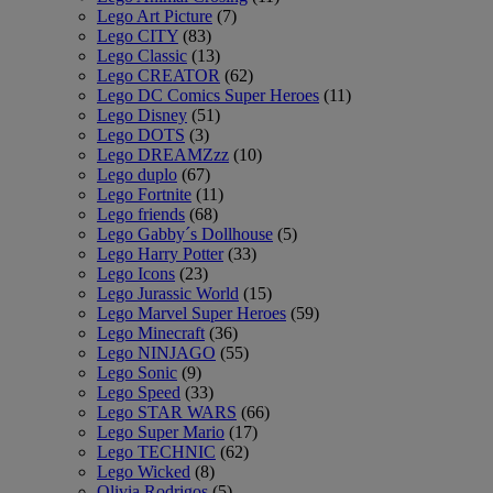
Lego Art Picture
(7)
Lego CITY
(83)
Lego Classic
(13)
Lego CREATOR
(62)
Lego DC Comics Super Heroes
(11)
Lego Disney
(51)
Lego DOTS
(3)
Lego DREAMZzz
(10)
Lego duplo
(67)
Lego Fortnite
(11)
Lego friends
(68)
Lego Gabby´s Dollhouse
(5)
Lego Harry Potter
(33)
Lego Icons
(23)
Lego Jurassic World
(15)
Lego Marvel Super Heroes
(59)
Lego Minecraft
(36)
Lego NINJAGO
(55)
Lego Sonic
(9)
Lego Speed
(33)
Lego STAR WARS
(66)
Lego Super Mario
(17)
Lego TECHNIC
(62)
Lego Wicked
(8)
Olivia Rodrigos
(5)