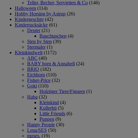
Teller, Becher, Servietten & Co
(146)
Halloween
(114)
Hobby Horsing by Astrup
(26)
Kindergeschirr
(42)
Kinderrucksäcke
(61)
Deuter
(21)
Bauchtaschen
(4)
Step by Step
(39)
Sterntaler
(1)
Kleinkindwelt
(1172)
ABC
(40)
BABY born & Annabell
(24)
BRIO
(182)
Eichhorn
(110)
Fisher-Price
(32)
Goki
(110)
Holztiger Tiere/Figuren
(1)
Haba
(32)
Kleinkind
(4)
Kullerbü
(5)
Little Friends
(6)
Puppen
(9)
Happy People
(30)
Lena/SES
(50)
moses.
(19)