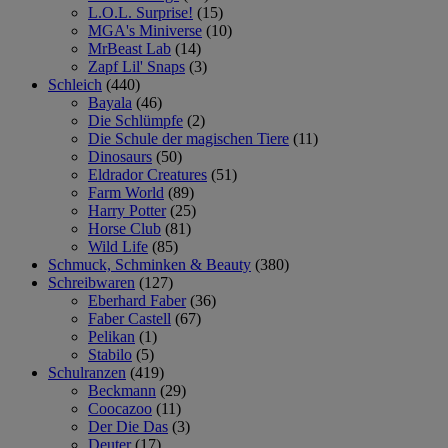
L.O.L. Surprise!
(15)
MGA's Miniverse
(10)
MrBeast Lab
(14)
Zapf Lil' Snaps
(3)
Schleich
(440)
Bayala
(46)
Die Schlümpfe
(2)
Die Schule der magischen Tiere
(11)
Dinosaurs
(50)
Eldrador Creatures
(51)
Farm World
(89)
Harry Potter
(25)
Horse Club
(81)
Wild Life
(85)
Schmuck, Schminken & Beauty
(380)
Schreibwaren
(127)
Eberhard Faber
(36)
Faber Castell
(67)
Pelikan
(1)
Stabilo
(5)
Schulranzen
(419)
Beckmann
(29)
Coocazoo
(11)
Der Die Das
(3)
Deuter
(17)