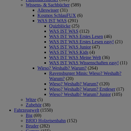
Wissens- & Sachbücher
(589)
Alleswisser
(31)
Kosmos SchlauFUX
(6)
WAS IST WAS
(291)
Quizblöcke
(25)
WAS IST WAS
(112)
WAS IST WAS Erstes Lesen
(46)
WAS IST WAS Erstes Lesen easy!
(21)
WAS IST WAS Junior
(47)
WAS IST WAS Kids
(4)
WAS IST WAS Meine Welt
(36)
WAS IST WAS Wissenschaften easy!
(11)
Wieso? Weshalb? Warum?
(264)
Ravensburger Minis: Wieso? Weshalb?
Warum?
(20)
Wieso? Weshalb? Warum?
(120)
Wieso? Weshalb? Warum? Erstleser
(17)
Wieso? Weshalb? Warum? Junior
(105)
Witze
(5)
Zubehör
(38)
Fahrzeugwelt
(1550)
Big
(69)
BRIO Holzeisenbahn
(152)
Bruder
(282)