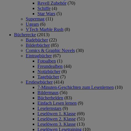
Revell Zubehör
(70)
Schiffe
(4)
Star Wars
(5)
Supermag
(11)
Ugears
(6)
VTech Marble Rush
(8)
Bücherecke
(2013)
Badebücher
(22)
Bilderbücher
(85)
Comics & Graphic Novels
(30)
Eintragbücher
(67)
Fotoalben
(1)
Freundealben
(44)
Notizbücher
(8)
Tagebücher
(7)
Erstlesebücher
(414)
7-Minuten-Geschichten zum Lesenlernen
(10)
Bildermaus
(56)
Bücherhelden
(83)
Einfach Lesen lernen
(9)
Leselernstars
(9)
Leselöwen 1. Klasse
(69)
Leselöwen 2. Klasse
(51)
Leselöwen 3. Klasse
(13)
Leselöwen Lesetraining
(10)