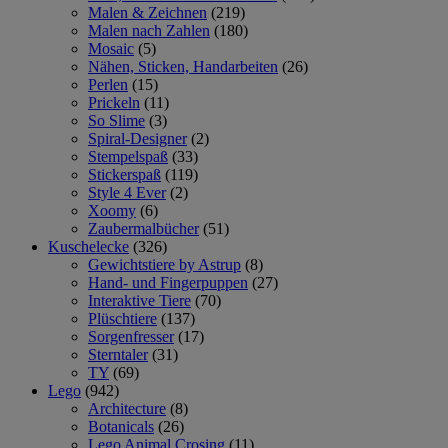
Malen & Zeichnen
(219)
Malen nach Zahlen
(180)
Mosaic
(5)
Nähen, Sticken, Handarbeiten
(26)
Perlen
(15)
Prickeln
(11)
So Slime
(3)
Spiral-Designer
(2)
Stempelspaß
(33)
Stickerspaß
(119)
Style 4 Ever
(2)
Xoomy
(6)
Zaubermalbücher
(51)
Kuschelecke
(326)
Gewichtstiere by Astrup
(8)
Hand- und Fingerpuppen
(27)
Interaktive Tiere
(70)
Plüschtiere
(137)
Sorgenfresser
(17)
Sterntaler
(31)
TY
(69)
Lego
(942)
Architecture
(8)
Botanicals
(26)
Lego Animal Crosing
(11)