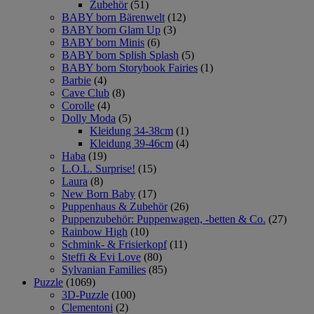
Zubehör
(51)
BABY born Bärenwelt
(12)
BABY born Glam Up
(3)
BABY born Minis
(6)
BABY born Splish Splash
(5)
BABY born Storybook Fairies
(1)
Barbie
(4)
Cave Club
(8)
Corolle
(4)
Dolly Moda
(5)
Kleidung 34-38cm
(1)
Kleidung 39-46cm
(4)
Haba
(19)
L.O.L. Surprise!
(15)
Laura
(8)
New Born Baby
(17)
Puppenhaus & Zubehör
(26)
Puppenzubehör: Puppenwagen, -betten & Co.
(27)
Rainbow High
(10)
Schmink- & Frisierkopf
(11)
Steffi & Evi Love
(80)
Sylvanian Families
(85)
Puzzle
(1069)
3D-Puzzle
(100)
Clementoni
(2)