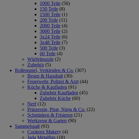
1000 Teile
(56)
150 Teile
(8)
1500 Teile
(1)
200 Teile
(11)
2000 Teile
(4)
3000 Teile
(2)
3x24 Teile
(6)
3x48 Teile
(7)
500 Teile
(3)
60 Teile
(4)
Würfelpuzzle
(2)
Zubehör
(5)
Rollenspiel, Verkleiden & Co.
(307)
Besen & Haushalt
(30)
Feuerwehr, Polizei & Arzt
(44)
Küche & Kaufladen
(91)
Zubehör Kaufladen
(45)
Zubehör Küche
(60)
Nerf
(12)
Prinzessin, Pirat, Ninja & Co.
(22)
Schminken & Frisieren
(21)
Werkzeug & Garten
(90)
Sammelspaß
(93)
Cookeez Makery
(4)
Jada Metalfigs
(18)