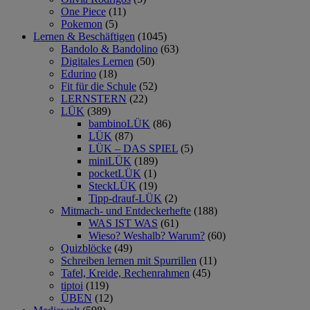
One Piece
(11)
Pokemon
(5)
Lernen & Beschäftigen
(1045)
Bandolo & Bandolino
(63)
Digitales Lernen
(50)
Edurino
(18)
Fit für die Schule
(52)
LERNSTERN
(22)
LÜK
(389)
bambinoLÜK
(86)
LÜK
(87)
LÜK – DAS SPIEL
(5)
miniLÜK
(189)
pocketLÜK
(1)
SteckLÜK
(19)
Tipp-drauf-LÜK
(2)
Mitmach- und Entdeckerhefte
(188)
WAS IST WAS
(61)
Wieso? Weshalb? Warum?
(60)
Quizblöcke
(49)
Schreiben lernen mit Spurrillen
(11)
Tafel, Kreide, Rechenrahmen
(45)
tiptoi
(119)
ÜBEN
(12)