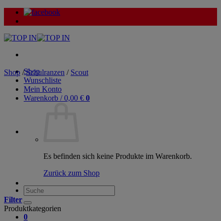
Zum
Inhalt
springen
Shop
Shop
/
Schulranzen
/
Scout
Wunschliste
Mein Konto
Warenkorb /
0,00
€
0
Es befinden sich keine Produkte im Warenkorb.
Zurück zum Shop
Suche
nach:
Filter
Produktkategorien
0