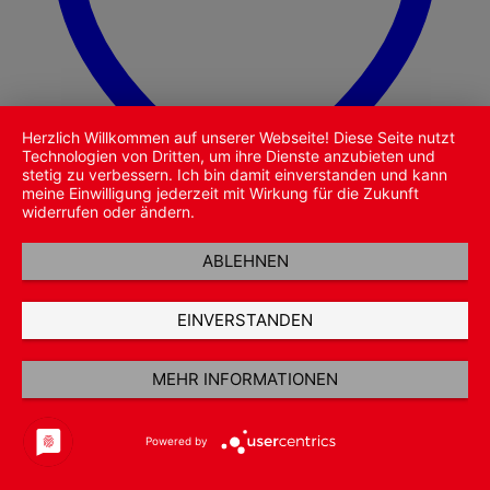
Herzlich Willkommen auf unserer Webseite! Diese Seite nutzt
Technologien von Dritten, um ihre Dienste anzubieten und
stetig zu verbessern. Ich bin damit einverstanden und kann
meine Einwilligung jederzeit mit Wirkung für die Zukunft
widerrufen oder ändern.
ABLEHNEN
Zu Wunschliste hinzufügen
Schnellansicht
EINVERSTANDEN
Nicht vorrätig
Schulranzen
MEHR INFORMATIONEN
Step by Step Rotho Lunchbox „Wild Cat“, Schwarz
12,99
€
Powered by
Weiterlesen
inkl. 19 % MwSt.