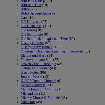
Bibi Blocksberg
(14)
Bibi und Tina
(10)
Bluey
(73)
Bobo Siebenschläfer
(9)
Cars
(10)
DC Universe
(25)
Die Biene Maja
(11)
Die Maus
(30)
Die Schlümpfe
(8)
Die Schule der magischen Tiere
(85)
Disney Classics
(97)
Disney Prinzessinnen
(103)
Dragons - Drachenzähmen leicht gemacht
(13)
Elefant und Hase
(14)
Feuerwehrmann Sam
(55)
Frozen - Die Eiskönigin
(45)
Gabby's Dollhouse
(43)
Harry Potter
(96)
Jurassic World
(15)
K-POP Demon Hunters
(6)
Marvel Universe
(41)
Meine Freundin Conni
(21)
Mia and me
(11)
Mickey Mouse & Freunde
(48)
Minecraft
(45)