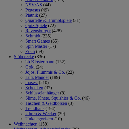
NSV/AS
(44)
Pegasus
(49)
Piatnik
(27)
Quartette & Trumpfspiele
(31)
Quiz-Spiele
(72)
Ravensburger
(428)
Schmidt
(235)
Smart Games
(65)
Spin Master
(17)
Zoch
(59)
Stöberecke
(836)
bb Klostermann
(132)
Goki
(24)
Jojos, Flummis & Co.
(22)
Lutz Mauder
(189)
moses.
(210)
Schenken
(32)
Schlüsselanhänger
(8)
Slime, Knete, Squishies & Co.
(46)
Taschen & Geldbörsen
(3)
Trendhaus
(194)
Uhren & Wecker
(29)
Unkategorisiert
(10)
Weihnachten
(158)