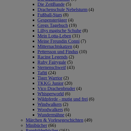
Die ZeitBande
(5)
Drachenschule Nebelsturm
(4)
Fußball-Stars
(8)
Gespensterjäger
(4)
Gregs Tagebuch
(19)
Lillys magische Schuhe
(8)
Mein Lotta-Leben
(31)
Meine Freundin Conni
(7)
Mitternachtskatzen
(4)
Pettersson und Findus
(10)
Racing Legends
(2)
Ruby Fairygale
(5)
Sternenschweif
(43)
Tafiti
(24)
Tiger Warrior
(2)
TKKG Junior
(20)
Vico Drachenbruder
(4)
Whisperworld
(6)
Wildpferde - mutig und frei
(6)
Windwalkers
(2)
Woodwalkers
(6)
Wundermähne
(4)
Märchen & Vorlesegeschichten
(49)
Minibücher
(66)
Pappbilderbücher
(161)