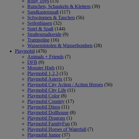
Rolly Toys
(13)
Rutschen, Schaukeln & Klettern
(39)
Sandkastenspaß
(117)
Schwimmen & Tauchen
(56)
Seifenblasen
(32)
Spiel & Spaß
(144)
Straßenmalkreide
(9)
Trampoline
(16)
Wasserpistolen & Wasserbomben
(28)
Playmobil
(476)
Animals + Friends
(7)
DFB
(9)
Monster High
(11)
Playmobil 1,2,3
(15)
Playmobil Asterix
(15)
Playmobil City Action / Action Heroes
(56)
Playmobil City Life
(11)
Playmobil Color
(8)
Playmobil Country
(17)
Playmobil Dinos
(11)
Playmobil Dollhouse
(8)
Playmobil Dragons
(1)
Playmobil FamilyFun
(3)
Playmobil Horses of Waterfall
(7)
Playmobil Junior
(37)