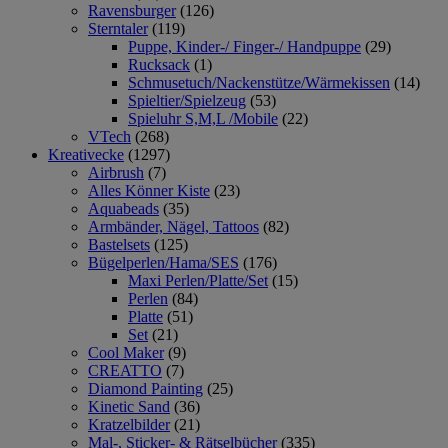
Ravensburger
(126)
Sterntaler
(119)
Puppe, Kinder-/ Finger-/ Handpuppe
(29)
Rucksack
(1)
Schmusetuch/Nackenstütze/Wärmekissen
(14)
Spieltier/Spielzeug
(53)
Spieluhr S,M,L /Mobile
(22)
VTech
(268)
Kreativecke
(1297)
Airbrush
(7)
Alles Könner Kiste
(23)
Aquabeads
(35)
Armbänder, Nägel, Tattoos
(82)
Bastelsets
(125)
Bügelperlen/Hama/SES
(176)
Maxi Perlen/Platte/Set
(15)
Perlen
(84)
Platte
(51)
Set
(21)
Cool Maker
(9)
CREATTO
(7)
Diamond Painting
(25)
Kinetic Sand
(36)
Kratzelbilder
(21)
Mal-, Sticker- & Rätselbücher
(335)