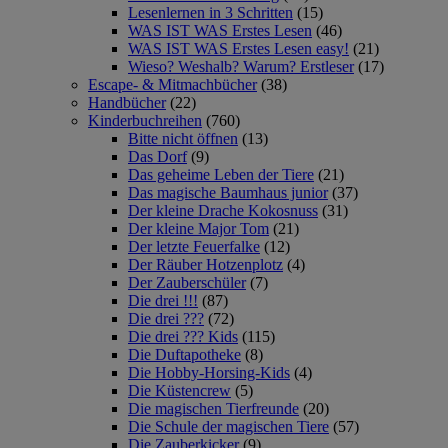
Lesenlernen in 3 Schritten
(15)
WAS IST WAS Erstes Lesen
(46)
WAS IST WAS Erstes Lesen easy!
(21)
Wieso? Weshalb? Warum? Erstleser
(17)
Escape- & Mitmachbücher
(38)
Handbücher
(22)
Kinderbuchreihen
(760)
Bitte nicht öffnen
(13)
Das Dorf
(9)
Das geheime Leben der Tiere
(21)
Das magische Baumhaus junior
(37)
Der kleine Drache Kokosnuss
(31)
Der kleine Major Tom
(21)
Der letzte Feuerfalke
(12)
Der Räuber Hotzenplotz
(4)
Der Zauberschüler
(7)
Die drei !!!
(87)
Die drei ???
(72)
Die drei ??? Kids
(115)
Die Duftapotheke
(8)
Die Hobby-Horsing-Kids
(4)
Die Küstencrew
(5)
Die magischen Tierfreunde
(20)
Die Schule der magischen Tiere
(57)
Die Zauberkicker
(9)