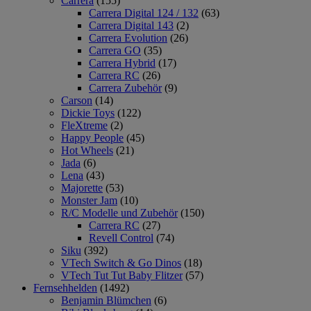
Carrera
(155)
Carrera Digital 124 / 132
(63)
Carrera Digital 143
(2)
Carrera Evolution
(26)
Carrera GO
(35)
Carrera Hybrid
(17)
Carrera RC
(26)
Carrera Zubehör
(9)
Carson
(14)
Dickie Toys
(122)
FleXtreme
(2)
Happy People
(45)
Hot Wheels
(21)
Jada
(6)
Lena
(43)
Majorette
(53)
Monster Jam
(10)
R/C Modelle und Zubehör
(150)
Carrera RC
(27)
Revell Control
(74)
Siku
(392)
VTech Switch & Go Dinos
(18)
VTech Tut Tut Baby Flitzer
(57)
Fernsehhelden
(1492)
Benjamin Blümchen
(6)