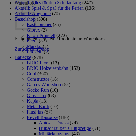
Aktuell: Alles für den Schulanfang
(247)
Warenkorb
Aktuell: Spiel & Spaß für die Ferien
(136)
Aktuelle Angebote
(70)
Bastelshop
(398)
Bastelbücher
(35)
Glorex
(2)
Knorr Prandell
(272)
Es befinden sich keine Produkte im Warenkorb.
Kreul
(82)
Marabu
(2)
Zurück zum Shop
Prickeln
(2)
Bauecke
(978)
BRIO Flora
(13)
BRIO Holzeisenbahn
(152)
Cobi
(360)
Constructor
(16)
Games Workshop
(62)
Gecko Run
(10)
GraviTrax
(63)
Kapla
(13)
Metal Earth
(10)
PlusPlus
(57)
Revell Bausätze
(186)
Autos + Trucks
(24)
Hubschrauber + Flugzeuge
(51)
Militärfahrzeuge
(43)