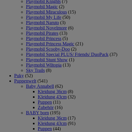
Playmobil Knights
(7)
Playmobil Magic
(2)
Playmobil Miraculous
(15)
Playmobil My Life
(50)
Playmobil Naruto
(3)
Playmobil Novelmore
(6)
Playmobil Pirates
(13)
Playmobil Princess
(5)
Playmobil Princess Magic
(21)
Playmobil Scooby-Doo
(2)
Playmobil Special PLUS/ Friends/ DuoPack
(37)
Playmobil Stunt Show
(1)
Playmobil Wiltopia
(13)
Sky Trails
(8)
Puky
(52)
Puppenwelt
(541)
Baby Annabell
(62)
Kleidung 36cm
(8)
Kleidung 43cm
(32)
Puppen
(11)
Zubehör
(16)
BABY born
(195)
Kleidung 36cm
(17)
Kleidung 43cm
(91)
Puppen
(44)