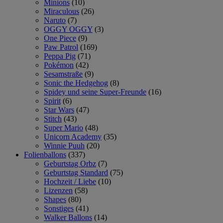
Minions
(10)
Miraculous
(26)
Naruto
(7)
OGGY OGGY
(3)
One Piece
(9)
Paw Patrol
(169)
Peppa Pig
(71)
Pokémon
(42)
Sesamstraße
(9)
Sonic the Hedgehog
(8)
Spidey und seine Super-Freunde
(16)
Spirit
(6)
Star Wars
(47)
Stitch
(43)
Super Mario
(48)
Unicorn Academy
(35)
Winnie Puuh
(20)
Folienballons
(337)
Geburtstag Orbz
(7)
Geburtstag Standard
(75)
Hochzeit / Liebe
(10)
Lizenzen
(58)
Shapes
(80)
Sonstiges
(41)
Walker Ballons
(14)