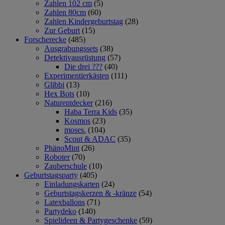
Zahlen 102 cm
(5)
Zahlen 80cm
(60)
Zahlen Kindergeburtstag
(28)
Zur Geburt
(15)
Forscherecke
(485)
Ausgrabungssets
(38)
Detektivausrüstung
(57)
Die drei ???
(40)
Experimentierkästen
(111)
Glibbi
(13)
Hex Bots
(10)
Naturentdecker
(216)
Haba Terra Kids
(35)
Kosmos
(23)
moses.
(104)
Scout & ADAC
(35)
PhänoMint
(26)
Roboter
(70)
Zauberschule
(10)
Geburtstagsparty
(405)
Einladungskarten
(24)
Geburtstagskerzen & -kränze
(54)
Latexballons
(71)
Partydeko
(140)
Spielideen & Partygeschenke
(59)