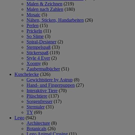
Malen & Zeichnen
(219)
Malen nach Zahlen
(180)
Mosaic
(5)
Nähen, Sticken, Handarbeiten
(26)
Perlen
(15)
Prickeln
(11)
So Slime
(3)
Spiral-Designer
(2)
Stempelspaß
(33)
Stickerspaß
(119)
Style 4 Ever
(2)
Xoomy
(6)
Zaubermalbücher
(51)
Kuschelecke
(326)
Gewichtstiere by Astrup
(8)
Hand- und Fingerpuppen
(27)
Interaktive Tiere
(70)
Plüschtiere
(137)
Sorgenfresser
(17)
Sterntaler
(31)
TY
(69)
Lego
(942)
Architecture
(8)
Botanicals
(26)
Lego Animal Crosing
(11)