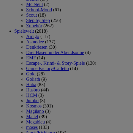
Mc Neill
(2)
School-Mood
(61)
Scout
(18)
Step by Step
(256)
Zubehör
(262)
Spielewelt
(2018)
Amigo
(117)
Asmodee
(137)
Denkriesen
(30)
Drei Hasen in der Abendsonne
(4)
EMF
(14)
Escape-, Krimi- & Story-Spiele
(130)
Game Factory/Carletto
(14)
Goki
(28)
Goliath
(9)
Haba
(83)
Hasbro
(44)
HCM
(3)
Jumbo
(8)
Kosmos
(301)
Magilano
(3)
Mattel
(39)
Megableu
(4)
moses
(133)
Noris/Eichhorn
(103)