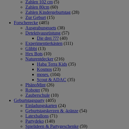
Zahlen 102 cm
(5)
Zahlen 80cm
(60)
Zahlen Kindergeburtstag
(28)
Zur Geburt
(15)
Forscherecke
(485)
Ausgrabungssets
(38)
Detektivausrüstung
(57)
Die drei ???
(40)
Experimentierkästen
(111)
Glibbi
(13)
Hex Bots
(10)
Naturentdecker
(216)
Haba Terra Kids
(35)
Kosmos
(23)
moses.
(104)
Scout & ADAC
(35)
PhänoMint
(26)
Roboter
(70)
Zauberschule
(10)
Geburtstagsparty
(405)
Einladungskarten
(24)
Geburtstagskerzen & -kränze
(54)
Latexballons
(71)
Partydeko
(140)
Spielideen & Partygeschenke
(59)