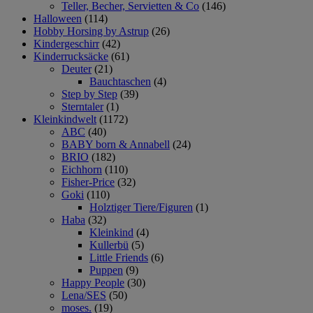
Teller, Becher, Servietten & Co
(146)
Halloween
(114)
Hobby Horsing by Astrup
(26)
Kindergeschirr
(42)
Kinderrucksäcke
(61)
Deuter
(21)
Bauchtaschen
(4)
Step by Step
(39)
Sterntaler
(1)
Kleinkindwelt
(1172)
ABC
(40)
BABY born & Annabell
(24)
BRIO
(182)
Eichhorn
(110)
Fisher-Price
(32)
Goki
(110)
Holztiger Tiere/Figuren
(1)
Haba
(32)
Kleinkind
(4)
Kullerbü
(5)
Little Friends
(6)
Puppen
(9)
Happy People
(30)
Lena/SES
(50)
moses.
(19)