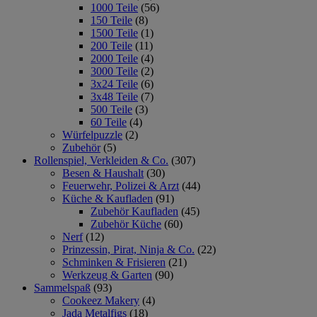
1000 Teile
(56)
150 Teile
(8)
1500 Teile
(1)
200 Teile
(11)
2000 Teile
(4)
3000 Teile
(2)
3x24 Teile
(6)
3x48 Teile
(7)
500 Teile
(3)
60 Teile
(4)
Würfelpuzzle
(2)
Zubehör
(5)
Rollenspiel, Verkleiden & Co.
(307)
Besen & Haushalt
(30)
Feuerwehr, Polizei & Arzt
(44)
Küche & Kaufladen
(91)
Zubehör Kaufladen
(45)
Zubehör Küche
(60)
Nerf
(12)
Prinzessin, Pirat, Ninja & Co.
(22)
Schminken & Frisieren
(21)
Werkzeug & Garten
(90)
Sammelspaß
(93)
Cookeez Makery
(4)
Jada Metalfigs
(18)