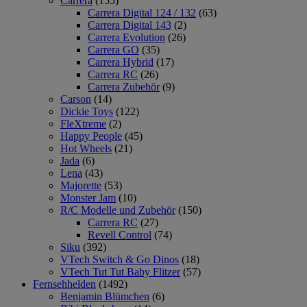
Carrera
(155)
Carrera Digital 124 / 132
(63)
Carrera Digital 143
(2)
Carrera Evolution
(26)
Carrera GO
(35)
Carrera Hybrid
(17)
Carrera RC
(26)
Carrera Zubehör
(9)
Carson
(14)
Dickie Toys
(122)
FleXtreme
(2)
Happy People
(45)
Hot Wheels
(21)
Jada
(6)
Lena
(43)
Majorette
(53)
Monster Jam
(10)
R/C Modelle und Zubehör
(150)
Carrera RC
(27)
Revell Control
(74)
Siku
(392)
VTech Switch & Go Dinos
(18)
VTech Tut Tut Baby Flitzer
(57)
Fernsehhelden
(1492)
Benjamin Blümchen
(6)