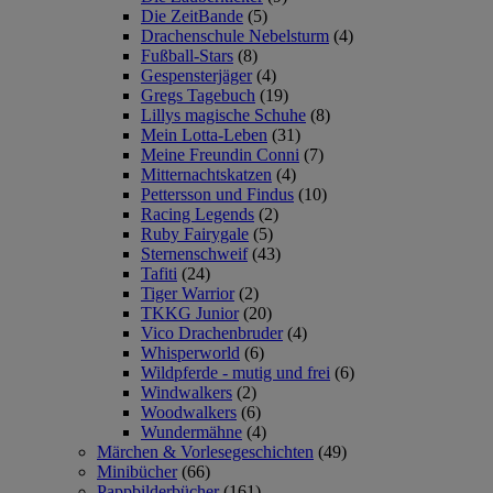
Die ZeitBande
(5)
Drachenschule Nebelsturm
(4)
Fußball-Stars
(8)
Gespensterjäger
(4)
Gregs Tagebuch
(19)
Lillys magische Schuhe
(8)
Mein Lotta-Leben
(31)
Meine Freundin Conni
(7)
Mitternachtskatzen
(4)
Pettersson und Findus
(10)
Racing Legends
(2)
Ruby Fairygale
(5)
Sternenschweif
(43)
Tafiti
(24)
Tiger Warrior
(2)
TKKG Junior
(20)
Vico Drachenbruder
(4)
Whisperworld
(6)
Wildpferde - mutig und frei
(6)
Windwalkers
(2)
Woodwalkers
(6)
Wundermähne
(4)
Märchen & Vorlesegeschichten
(49)
Minibücher
(66)
Pappbilderbücher
(161)