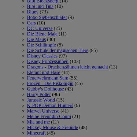
Bibi Blocksberg
(14)
Bibi und Tina
(10)
Bluey
(73)
Bobo Siebenschläfer
(9)
Cars
(10)
DC Universe
(25)
Die Biene Maja
(11)
Die Maus
(30)
Die Schlümpfe
(8)
Die Schule der magischen Tiere
(85)
Disney Classics
(97)
Disney Prinzessinnen
(103)
Dragons - Drachenzähmen leicht gemacht
(13)
Elefant und Hase
(14)
Feuerwehrmann Sam
(55)
Frozen - Die Eiskönigin
(45)
Gabby's Dollhouse
(43)
Harry Potter
(96)
Jurassic World
(15)
K-POP Demon Hunters
(6)
Marvel Universe
(41)
Meine Freundin Conni
(21)
Mia and me
(11)
Mickey Mouse & Freunde
(48)
Minecraft
(45)