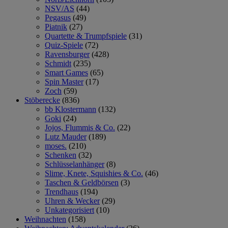
NSV/AS
(44)
Pegasus
(49)
Piatnik
(27)
Quartette & Trumpfspiele
(31)
Quiz-Spiele
(72)
Ravensburger
(428)
Schmidt
(235)
Smart Games
(65)
Spin Master
(17)
Zoch
(59)
Stöberecke
(836)
bb Klostermann
(132)
Goki
(24)
Jojos, Flummis & Co.
(22)
Lutz Mauder
(189)
moses.
(210)
Schenken
(32)
Schlüsselanhänger
(8)
Slime, Knete, Squishies & Co.
(46)
Taschen & Geldbörsen
(3)
Trendhaus
(194)
Uhren & Wecker
(29)
Unkategorisiert
(10)
Weihnachten
(158)