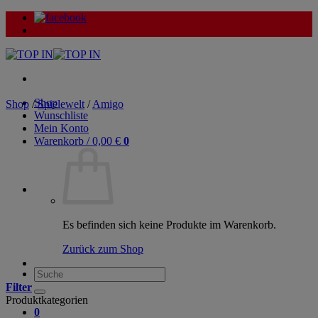
Zum
Inhalt
springen
Shop
Shop
/
Spielewelt
/
Amigo
Wunschliste
Mein Konto
Warenkorb /
0,00
€
0
Es befinden sich keine Produkte im Warenkorb.
Zurück zum Shop
Suche
nach:
Filter
Produktkategorien
0