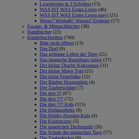
Lesenlernen in 3 Schritten
(15)
WAS IST WAS Erstes Lesen
(46)
WAS IST WAS Erstes Lesen easy!
(21)
Wieso? Weshalb? Warum? Erstleser
(17)
Escape- & Mitmachbücher
(38)
Handbücher
(22)
Kinderbuchreihen
(760)
Bitte nicht öffnen
(13)
Das Dorf
(9)
Das geheime Leben der Tiere
(21)
Das magische Baumhaus junior
(37)
Der kleine Drache Kokosnuss
(31)
Der kleine Major Tom
(21)
Der letzte Feuerfalke
(12)
Der Räuber Hotzenplotz
(4)
Der Zauberschüler
(7)
Die drei !!!
(87)
Die drei ???
(72)
Die drei ??? Kids
(115)
Die Duftapotheke
(8)
Die Hobby-Horsing-Kids
(4)
Die Küstencrew
(5)
Die magischen Tierfreunde
(20)
Die Schule der magischen Tiere
(57)
Die Zauberkicker
(9)