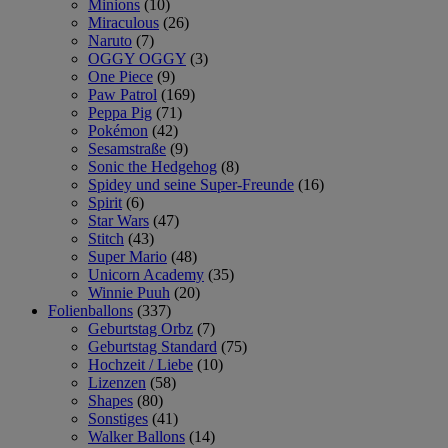
Minions
(10)
Miraculous
(26)
Naruto
(7)
OGGY OGGY
(3)
One Piece
(9)
Paw Patrol
(169)
Peppa Pig
(71)
Pokémon
(42)
Sesamstraße
(9)
Sonic the Hedgehog
(8)
Spidey und seine Super-Freunde
(16)
Spirit
(6)
Star Wars
(47)
Stitch
(43)
Super Mario
(48)
Unicorn Academy
(35)
Winnie Puuh
(20)
Folienballons
(337)
Geburtstag Orbz
(7)
Geburtstag Standard
(75)
Hochzeit / Liebe
(10)
Lizenzen
(58)
Shapes
(80)
Sonstiges
(41)
Walker Ballons
(14)