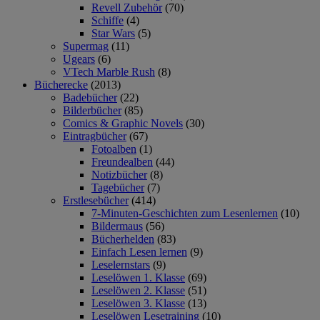
Revell Zubehör
(70)
Schiffe
(4)
Star Wars
(5)
Supermag
(11)
Ugears
(6)
VTech Marble Rush
(8)
Bücherecke
(2013)
Badebücher
(22)
Bilderbücher
(85)
Comics & Graphic Novels
(30)
Eintragbücher
(67)
Fotoalben
(1)
Freundealben
(44)
Notizbücher
(8)
Tagebücher
(7)
Erstlesebücher
(414)
7-Minuten-Geschichten zum Lesenlernen
(10)
Bildermaus
(56)
Bücherhelden
(83)
Einfach Lesen lernen
(9)
Leselernstars
(9)
Leselöwen 1. Klasse
(69)
Leselöwen 2. Klasse
(51)
Leselöwen 3. Klasse
(13)
Leselöwen Lesetraining
(10)