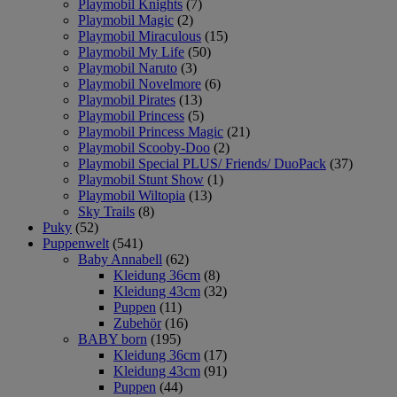
Playmobil Knights
(7)
Playmobil Magic
(2)
Playmobil Miraculous
(15)
Playmobil My Life
(50)
Playmobil Naruto
(3)
Playmobil Novelmore
(6)
Playmobil Pirates
(13)
Playmobil Princess
(5)
Playmobil Princess Magic
(21)
Playmobil Scooby-Doo
(2)
Playmobil Special PLUS/ Friends/ DuoPack
(37)
Playmobil Stunt Show
(1)
Playmobil Wiltopia
(13)
Sky Trails
(8)
Puky
(52)
Puppenwelt
(541)
Baby Annabell
(62)
Kleidung 36cm
(8)
Kleidung 43cm
(32)
Puppen
(11)
Zubehör
(16)
BABY born
(195)
Kleidung 36cm
(17)
Kleidung 43cm
(91)
Puppen
(44)