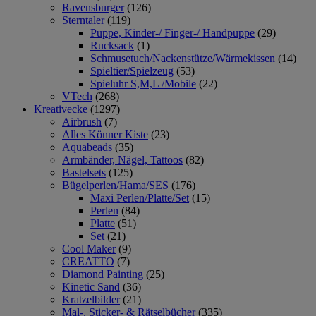
Ravensburger
(126)
Sterntaler
(119)
Puppe, Kinder-/ Finger-/ Handpuppe
(29)
Rucksack
(1)
Schmusetuch/Nackenstütze/Wärmekissen
(14)
Spieltier/Spielzeug
(53)
Spieluhr S,M,L /Mobile
(22)
VTech
(268)
Kreativecke
(1297)
Airbrush
(7)
Alles Könner Kiste
(23)
Aquabeads
(35)
Armbänder, Nägel, Tattoos
(82)
Bastelsets
(125)
Bügelperlen/Hama/SES
(176)
Maxi Perlen/Platte/Set
(15)
Perlen
(84)
Platte
(51)
Set
(21)
Cool Maker
(9)
CREATTO
(7)
Diamond Painting
(25)
Kinetic Sand
(36)
Kratzelbilder
(21)
Mal-, Sticker- & Rätselbücher
(335)