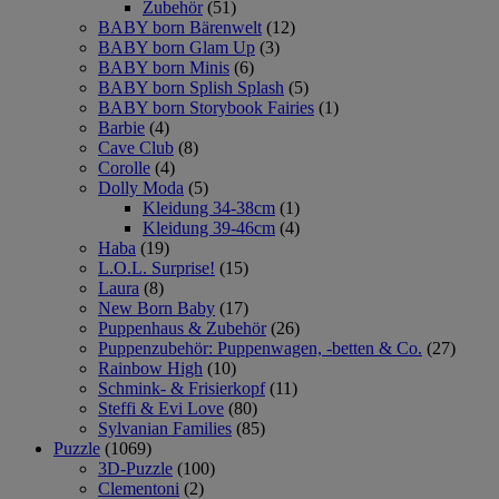
Zubehör
(51)
BABY born Bärenwelt
(12)
BABY born Glam Up
(3)
BABY born Minis
(6)
BABY born Splish Splash
(5)
BABY born Storybook Fairies
(1)
Barbie
(4)
Cave Club
(8)
Corolle
(4)
Dolly Moda
(5)
Kleidung 34-38cm
(1)
Kleidung 39-46cm
(4)
Haba
(19)
L.O.L. Surprise!
(15)
Laura
(8)
New Born Baby
(17)
Puppenhaus & Zubehör
(26)
Puppenzubehör: Puppenwagen, -betten & Co.
(27)
Rainbow High
(10)
Schmink- & Frisierkopf
(11)
Steffi & Evi Love
(80)
Sylvanian Families
(85)
Puzzle
(1069)
3D-Puzzle
(100)
Clementoni
(2)