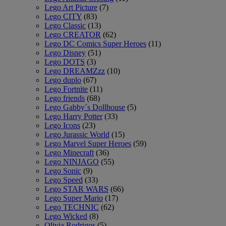
Lego Art Picture
(7)
Lego CITY
(83)
Lego Classic
(13)
Lego CREATOR
(62)
Lego DC Comics Super Heroes
(11)
Lego Disney
(51)
Lego DOTS
(3)
Lego DREAMZzz
(10)
Lego duplo
(67)
Lego Fortnite
(11)
Lego friends
(68)
Lego Gabby´s Dollhouse
(5)
Lego Harry Potter
(33)
Lego Icons
(23)
Lego Jurassic World
(15)
Lego Marvel Super Heroes
(59)
Lego Minecraft
(36)
Lego NINJAGO
(55)
Lego Sonic
(9)
Lego Speed
(33)
Lego STAR WARS
(66)
Lego Super Mario
(17)
Lego TECHNIC
(62)
Lego Wicked
(8)
Olivia Rodrigos
(5)