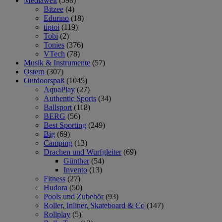
Mediawelt
(598)
Bitzee
(4)
Edurino
(18)
tiptoi
(119)
Tobi
(2)
Tonies
(376)
VTech
(78)
Musik & Instrumente
(57)
Ostern
(307)
Outdoorspaß
(1045)
AquaPlay
(27)
Authentic Sports
(34)
Ballsport
(118)
BERG
(56)
Best Sporting
(249)
Big
(69)
Camping
(13)
Drachen und Wurfgleiter
(69)
Günther
(54)
Invento
(13)
Fitness
(27)
Hudora
(50)
Pools und Zubehör
(93)
Roller, Inliner, Skateboard & Co
(147)
Rollplay
(5)