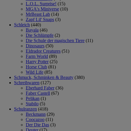
L.O.L. Surprise!
(15)
MGA's Miniverse
(10)
MrBeast Lab
(14)
Zapf Lil' Snaps
(3)
Schleich
(440)
Bayala
(46)
Die Schlümpfe
(2)
Die Schule der magischen Tiere
(11)
Dinosaurs
(50)
Eldrador Creatures
(51)
Farm World
(89)
Harry Potter
(25)
Horse Club
(81)
Wild Life
(85)
Schmuck, Schminken & Beauty
(380)
Schreibwaren
(127)
Eberhard Faber
(36)
Faber Castell
(67)
Pelikan
(1)
Stabilo
(5)
Schulranzen
(418)
Beckmann
(29)
Coocazoo
(11)
Der Die Das
(3)
Deuter
(17)