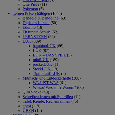
One Piece
(11)
Pokemon
(5)
Lernen & Beschäftigen
(1045)
Bandolo & Bandolino
(63)
Digitales Lernen
(50)
Edurino
(18)
Fit für die Schule
(52)
LERNSTERN
(22)
LÜK
(389)
bambinoLÜK
(86)
LÜK
(87)
LÜK – DAS SPIEL
(5)
miniLÜK
(189)
pocketLÜK
(1)
SteckLÜK
(19)
Tipp-drauf-LÜK
(2)
Mitmach- und Entdeckerhefte
(188)
WAS IST WAS
(61)
Wieso? Weshalb? Warum?
(60)
Quizblöcke
(49)
Schreiben lernen mit Spurrillen
(11)
Tafel, Kreide, Rechenrahmen
(45)
tiptoi
(119)
ÜBEN
(12)