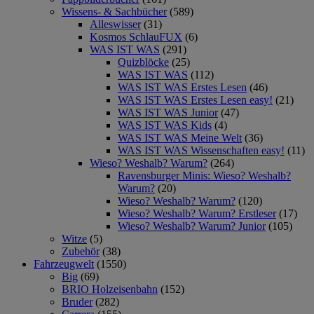
Wissens- & Sachbücher
(589)
Alleswisser
(31)
Kosmos SchlauFUX
(6)
WAS IST WAS
(291)
Quizblöcke
(25)
WAS IST WAS
(112)
WAS IST WAS Erstes Lesen
(46)
WAS IST WAS Erstes Lesen easy!
(21)
WAS IST WAS Junior
(47)
WAS IST WAS Kids
(4)
WAS IST WAS Meine Welt
(36)
WAS IST WAS Wissenschaften easy!
(11)
Wieso? Weshalb? Warum?
(264)
Ravensburger Minis: Wieso? Weshalb?
Warum?
(20)
Wieso? Weshalb? Warum?
(120)
Wieso? Weshalb? Warum? Erstleser
(17)
Wieso? Weshalb? Warum? Junior
(105)
Witze
(5)
Zubehör
(38)
Fahrzeugwelt
(1550)
Big
(69)
BRIO Holzeisenbahn
(152)
Bruder
(282)