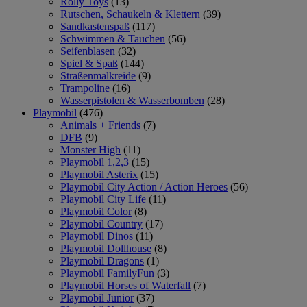
Rolly Toys
(13)
Rutschen, Schaukeln & Klettern
(39)
Sandkastenspaß
(117)
Schwimmen & Tauchen
(56)
Seifenblasen
(32)
Spiel & Spaß
(144)
Straßenmalkreide
(9)
Trampoline
(16)
Wasserpistolen & Wasserbomben
(28)
Playmobil
(476)
Animals + Friends
(7)
DFB
(9)
Monster High
(11)
Playmobil 1,2,3
(15)
Playmobil Asterix
(15)
Playmobil City Action / Action Heroes
(56)
Playmobil City Life
(11)
Playmobil Color
(8)
Playmobil Country
(17)
Playmobil Dinos
(11)
Playmobil Dollhouse
(8)
Playmobil Dragons
(1)
Playmobil FamilyFun
(3)
Playmobil Horses of Waterfall
(7)
Playmobil Junior
(37)