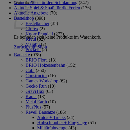
Aktuell: Alles für den Schulanfang
(247)
Warenkorb
Aktuell: Spiel & Spaß für die Ferien
(136)
Aktuelle Angebote
(70)
Bastelshop
(398)
Bastelbücher
(35)
Glorex
(2)
Knorr Prandell
(272)
Es befinden sich keine Produkte im Warenkorb.
Kreul
(82)
Marabu
(2)
Zurück zum Shop
Prickeln
(2)
Bauecke
(978)
BRIO Flora
(13)
BRIO Holzeisenbahn
(152)
Cobi
(360)
Constructor
(16)
Games Workshop
(62)
Gecko Run
(10)
GraviTrax
(63)
Kapla
(13)
Metal Earth
(10)
PlusPlus
(57)
Revell Bausätze
(186)
Autos + Trucks
(24)
Hubschrauber + Flugzeuge
(51)
Militärfahrzeuge
(43)