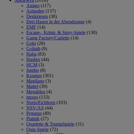
Spielewelt
(2018)
Amigo
(117)
Asmodee
(137)
Denkriesen
(30)
Drei Hasen in der Abendsonne
(4)
EMF
(14)
Escape-, Krimi- & Story-Spiele
(130)
Game Factory/Carletto
(14)
Goki
(28)
Goliath
(9)
Haba
(83)
Hasbro
(44)
HCM
(3)
Jumbo
(8)
Kosmos
(301)
Magilano
(3)
Mattel
(39)
Megableu
(4)
moses
(133)
Noris/Eichhorn
(103)
NSV/AS
(44)
Pegasus
(49)
Piatnik
(27)
Quartette & Trumpfspiele
(31)
Quiz-Spiele
(72)