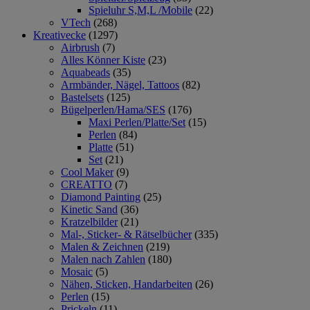
Spieluhr S,M,L /Mobile
(22)
VTech
(268)
Kreativecke
(1297)
Airbrush
(7)
Alles Könner Kiste
(23)
Aquabeads
(35)
Armbänder, Nägel, Tattoos
(82)
Bastelsets
(125)
Bügelperlen/Hama/SES
(176)
Maxi Perlen/Platte/Set
(15)
Perlen
(84)
Platte
(51)
Set
(21)
Cool Maker
(9)
CREATTO
(7)
Diamond Painting
(25)
Kinetic Sand
(36)
Kratzelbilder
(21)
Mal-, Sticker- & Rätselbücher
(335)
Malen & Zeichnen
(219)
Malen nach Zahlen
(180)
Mosaic
(5)
Nähen, Sticken, Handarbeiten
(26)
Perlen
(15)
Prickeln
(11)