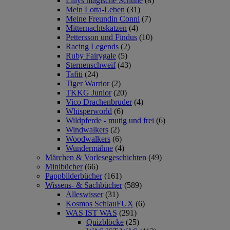
Lillys magische Schuhe
(8)
Mein Lotta-Leben
(31)
Meine Freundin Conni
(7)
Mitternachtskatzen
(4)
Pettersson und Findus
(10)
Racing Legends
(2)
Ruby Fairygale
(5)
Sternenschweif
(43)
Tafiti
(24)
Tiger Warrior
(2)
TKKG Junior
(20)
Vico Drachenbruder
(4)
Whisperworld
(6)
Wildpferde - mutig und frei
(6)
Windwalkers
(2)
Woodwalkers
(6)
Wundermähne
(4)
Märchen & Vorlesegeschichten
(49)
Minibücher
(66)
Pappbilderbücher
(161)
Wissens- & Sachbücher
(589)
Alleswisser
(31)
Kosmos SchlauFUX
(6)
WAS IST WAS
(291)
Quizblöcke
(25)