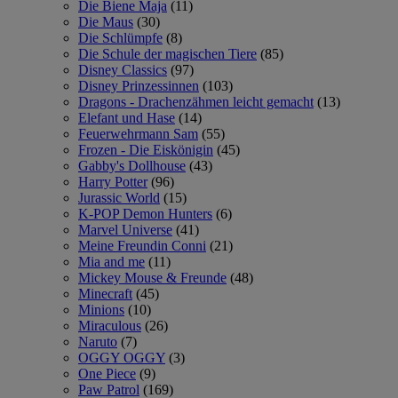
Die Biene Maja
(11)
Die Maus
(30)
Die Schlümpfe
(8)
Die Schule der magischen Tiere
(85)
Disney Classics
(97)
Disney Prinzessinnen
(103)
Dragons - Drachenzähmen leicht gemacht
(13)
Elefant und Hase
(14)
Feuerwehrmann Sam
(55)
Frozen - Die Eiskönigin
(45)
Gabby's Dollhouse
(43)
Harry Potter
(96)
Jurassic World
(15)
K-POP Demon Hunters
(6)
Marvel Universe
(41)
Meine Freundin Conni
(21)
Mia and me
(11)
Mickey Mouse & Freunde
(48)
Minecraft
(45)
Minions
(10)
Miraculous
(26)
Naruto
(7)
OGGY OGGY
(3)
One Piece
(9)
Paw Patrol
(169)