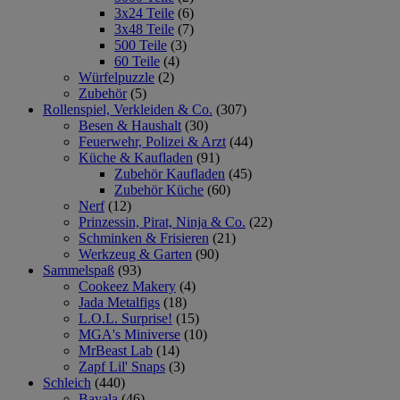
3x24 Teile
(6)
3x48 Teile
(7)
500 Teile
(3)
60 Teile
(4)
Würfelpuzzle
(2)
Zubehör
(5)
Rollenspiel, Verkleiden & Co.
(307)
Besen & Haushalt
(30)
Feuerwehr, Polizei & Arzt
(44)
Küche & Kaufladen
(91)
Zubehör Kaufladen
(45)
Zubehör Küche
(60)
Nerf
(12)
Prinzessin, Pirat, Ninja & Co.
(22)
Schminken & Frisieren
(21)
Werkzeug & Garten
(90)
Sammelspaß
(93)
Cookeez Makery
(4)
Jada Metalfigs
(18)
L.O.L. Surprise!
(15)
MGA's Miniverse
(10)
MrBeast Lab
(14)
Zapf Lil' Snaps
(3)
Schleich
(440)
Bayala
(46)