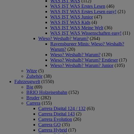
WAS IST WAS
(112)
WAS IST WAS Erstes Lesen
(46)
WAS IST WAS Erstes Lesen easy!
(21)
WAS IST WAS Junior
(47)
WAS IST WAS Kids
(4)
WAS IST WAS Meine Welt
(36)
WAS IST WAS Wissenschaften easy!
(11)
Wieso? Weshalb? Warum?
(264)
Ravensburger Minis: Wieso? Weshalb?
Warum?
(20)
Wieso? Weshalb? Warum?
(120)
Wieso? Weshalb? Warum? Erstleser
(17)
Wieso? Weshalb? Warum? Junior
(105)
Witze
(5)
Zubehör
(38)
Fahrzeugwelt
(1550)
Big
(69)
BRIO Holzeisenbahn
(152)
Bruder
(282)
Carrera
(155)
Carrera Digital 124 / 132
(63)
Carrera Digital 143
(2)
Carrera Evolution
(26)
Carrera GO
(35)
Carrera Hybrid
(17)