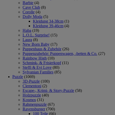
Barbie
(4)
Cave Club
(8)
Corolle
(4)
Dolly Moda
(5)
Kleidung 34-38cm
(1)
Kleidung 39-46cm
(4)
Haba
(19)
L.O.L. Surprise!
(15)
Laura
(8)
New Born Baby
(17)
Puppenhaus & Zubehör
(26)
Puppenzubehör: Puppenwagen, -betten & Co.
(27)
Rainbow High
(10)
Schmink- & Frisierkopf
(11)
Steffi & Evi Love
(80)
Sylvanian Families
(85)
Puzzle
(1069)
3D-Puzzle
(100)
Clementoni
(2)
Escape-, Krimi- & Story-Puzzle
(58)
Holzpuzzle
(40)
Kosmos
(31)
Rahmenpuzzle
(67)
Ravensburger
(700)
100 Teile
(66)