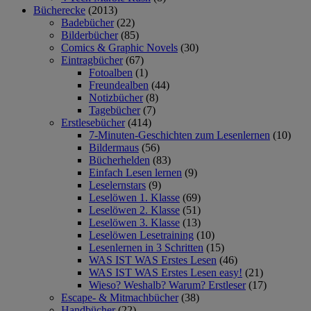
Bücherecke
(2013)
Badebücher
(22)
Bilderbücher
(85)
Comics & Graphic Novels
(30)
Eintragbücher
(67)
Fotoalben
(1)
Freundealben
(44)
Notizbücher
(8)
Tagebücher
(7)
Erstlesebücher
(414)
7-Minuten-Geschichten zum Lesenlernen
(10)
Bildermaus
(56)
Bücherhelden
(83)
Einfach Lesen lernen
(9)
Leselernstars
(9)
Leselöwen 1. Klasse
(69)
Leselöwen 2. Klasse
(51)
Leselöwen 3. Klasse
(13)
Leselöwen Lesetraining
(10)
Lesenlernen in 3 Schritten
(15)
WAS IST WAS Erstes Lesen
(46)
WAS IST WAS Erstes Lesen easy!
(21)
Wieso? Weshalb? Warum? Erstleser
(17)
Escape- & Mitmachbücher
(38)
Handbücher
(22)