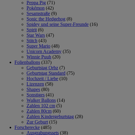
Peppa Pig
(71)
Pokémon
(42)
Sesamstraße
(9)
Sonic the Hedgehog
(8)
Spidey und seine Super-Freunde
(16)
Spirit
(6)
Star Wars
(47)
Stitch
(43)
Super Mario
(48)
Unicorn Academy
(35)
Winnie Puuh
(20)
Folienballons
(337)
Geburtstag Orbz
(7)
Geburtstag Standard
(75)
Hochzeit / Liebe
(10)
Lizenzen
(58)
Shapes
(80)
Sonstiges
(41)
Walker Ballons
(14)
Zahlen 102 cm
(5)
Zahlen 80cm
(60)
Zahlen Kindergeburtstag
(28)
Zur Geburt
(15)
Forscherecke
(485)
Ausgrabungssets
(38)