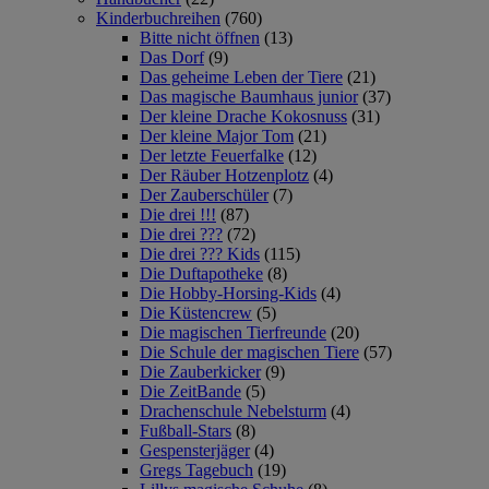
Kinderbuchreihen
(760)
Bitte nicht öffnen
(13)
Das Dorf
(9)
Das geheime Leben der Tiere
(21)
Das magische Baumhaus junior
(37)
Der kleine Drache Kokosnuss
(31)
Der kleine Major Tom
(21)
Der letzte Feuerfalke
(12)
Der Räuber Hotzenplotz
(4)
Der Zauberschüler
(7)
Die drei !!!
(87)
Die drei ???
(72)
Die drei ??? Kids
(115)
Die Duftapotheke
(8)
Die Hobby-Horsing-Kids
(4)
Die Küstencrew
(5)
Die magischen Tierfreunde
(20)
Die Schule der magischen Tiere
(57)
Die Zauberkicker
(9)
Die ZeitBande
(5)
Drachenschule Nebelsturm
(4)
Fußball-Stars
(8)
Gespensterjäger
(4)
Gregs Tagebuch
(19)