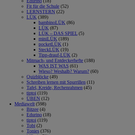
Edurino
(18)
Fit für die Schule
(52)
LERNSTERN
(22)
LÜK
(389)
bambinoLÜK
(86)
LÜK
(87)
LÜK – DAS SPIEL
(5)
miniLÜK
(189)
pocketLÜK
(1)
SteckLÜK
(19)
Tipp-drauf-LÜK
(2)
Mitmach- und Entdeckerhefte
(188)
WAS IST WAS
(61)
Wieso? Weshalb? Warum?
(60)
Quizblöcke
(49)
Schreiben lernen mit Spurrillen
(11)
Tafel, Kreide, Rechenrahmen
(45)
tiptoi
(119)
ÜBEN
(12)
Mediawelt
(598)
Bitzee
(4)
Edurino
(18)
tiptoi
(119)
Tobi
(2)
Tonies
(376)