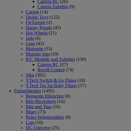
Carrera RC
(26)
Carrera Zubehör
(9)
Carson
(14)
Dickie Toys
(122)
FleXtreme
(2)
Happy People
(45)
Hot Wheels
(21)
Jada
(6)
Lena
(43)
Majorette
(53)
Monster Jam
(10)
R/C Modelle und Zubehör
(150)
Carrera RC
(27)
Revell Control
(74)
Siku
(392)
VTech Switch & Go Dinos
(18)
VTech Tut Tut Baby Flitzer
(57)
Fernsehhelden
(1492)
Benjamin Blümchen
(6)
Bibi Blocksberg
(14)
Bibi und Tina
(10)
Bluey
(73)
Bobo Siebenschläfer
(9)
Cars
(10)
DC Universe
(25)