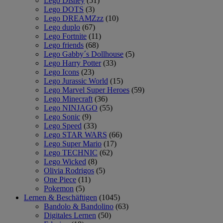
Lego Disney
(51)
Lego DOTS
(3)
Lego DREAMZzz
(10)
Lego duplo
(67)
Lego Fortnite
(11)
Lego friends
(68)
Lego Gabby´s Dollhouse
(5)
Lego Harry Potter
(33)
Lego Icons
(23)
Lego Jurassic World
(15)
Lego Marvel Super Heroes
(59)
Lego Minecraft
(36)
Lego NINJAGO
(55)
Lego Sonic
(9)
Lego Speed
(33)
Lego STAR WARS
(66)
Lego Super Mario
(17)
Lego TECHNIC
(62)
Lego Wicked
(8)
Olivia Rodrigos
(5)
One Piece
(11)
Pokemon
(5)
Lernen & Beschäftigen
(1045)
Bandolo & Bandolino
(63)
Digitales Lernen
(50)