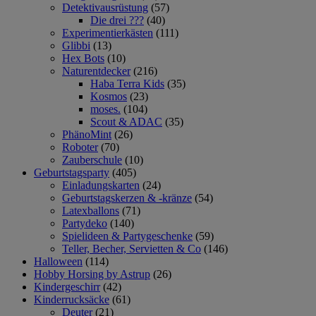
Detektivausrüstung
(57)
Die drei ???
(40)
Experimentierkästen
(111)
Glibbi
(13)
Hex Bots
(10)
Naturentdecker
(216)
Haba Terra Kids
(35)
Kosmos
(23)
moses.
(104)
Scout & ADAC
(35)
PhänoMint
(26)
Roboter
(70)
Zauberschule
(10)
Geburtstagsparty
(405)
Einladungskarten
(24)
Geburtstagskerzen & -kränze
(54)
Latexballons
(71)
Partydeko
(140)
Spielideen & Partygeschenke
(59)
Teller, Becher, Servietten & Co
(146)
Halloween
(114)
Hobby Horsing by Astrup
(26)
Kindergeschirr
(42)
Kinderrucksäcke
(61)
Deuter
(21)