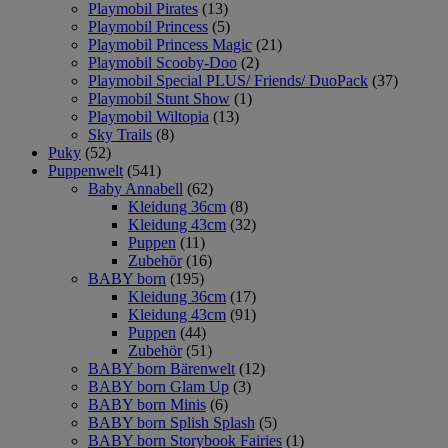
Playmobil Pirates
(13)
Playmobil Princess
(5)
Playmobil Princess Magic
(21)
Playmobil Scooby-Doo
(2)
Playmobil Special PLUS/ Friends/ DuoPack
(37)
Playmobil Stunt Show
(1)
Playmobil Wiltopia
(13)
Sky Trails
(8)
Puky
(52)
Puppenwelt
(541)
Baby Annabell
(62)
Kleidung 36cm
(8)
Kleidung 43cm
(32)
Puppen
(11)
Zubehör
(16)
BABY born
(195)
Kleidung 36cm
(17)
Kleidung 43cm
(91)
Puppen
(44)
Zubehör
(51)
BABY born Bärenwelt
(12)
BABY born Glam Up
(3)
BABY born Minis
(6)
BABY born Splish Splash
(5)
BABY born Storybook Fairies
(1)