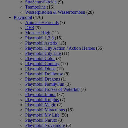
Straßenmalkreide
(9)
Trampoline
(16)
Wasserpistolen & Wasserbomben
(28)
Playmobil
(476)
Animals + Friends
(7)
DFB
(9)
Monster High
(11)
Playmobil 1,2,3
(15)
Playmobil Asterix
(15)
Playmobil City Action / Action Heroes
(56)
Playmobil City Life
(11)
Playmobil Color
(8)
Playmobil Country
(17)
Playmobil Dinos
(11)
Playmobil Dollhouse
(8)
Playmobil Dragons
(1)
Playmobil FamilyFun
(3)
Playmobil Horses of Waterfall
(7)
Playmobil Junior
(37)
Playmobil Knights
(7)
Playmobil Magic
(2)
Playmobil Miraculous
(15)
Playmobil My Life
(50)
Playmobil Naruto
(3)
Playmobil Novelmore
(6)