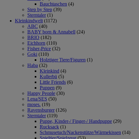
Bauchtaschen
(4)
Step by Step
(39)
Sterntaler
(1)
Kleinkindwelt
(1172)
ABC
(40)
BABY born & Annabell
(24)
BRIO
(182)
Eichhorn
(110)
Fisher-Price
(32)
Goki
(110)
Holztiger Tiere/Figuren
(1)
Haba
(32)
Kleinkind
(4)
Kullerbü
(5)
Little Friends
(6)
Puppen
(9)
Happy People
(30)
Lena/SES
(50)
moses.
(19)
Ravensburger
(126)
Sterntaler
(119)
Puppe, Kinder-/ Finger-/ Handpuppe
(29)
Rucksack
(1)
Schmusetuch/Nackenstütze/Wärmekissen
(14)
Spieltier/Spielzeug
(53)