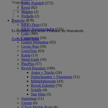
Warenkorb
Knorr Prandell
(272)
Kreul
(82)
Marabu
(2)
Prickeln
(2)
Bauecke
(978)
BRIO Flora
(13)
BRIO Holzeisenbahn
(152)
Es befinden sich keine Produkte im Warenkorb.
Cobi
(360)
Constructor
(16)
Zurück zum Shop
Games Workshop
(62)
Gecko Run
(10)
GraviTrax
(63)
Kapla
(13)
Metal Earth
(10)
PlusPlus
(57)
Revell Bausätze
(186)
Autos + Trucks
(24)
Hubschrauber + Flugzeuge
(51)
Militärfahrzeuge
(43)
Revell Zubehör
(70)
Schiffe
(4)
Star Wars
(5)
Supermag
(11)
Ugears
(6)
VTech Marble Rush
(8)