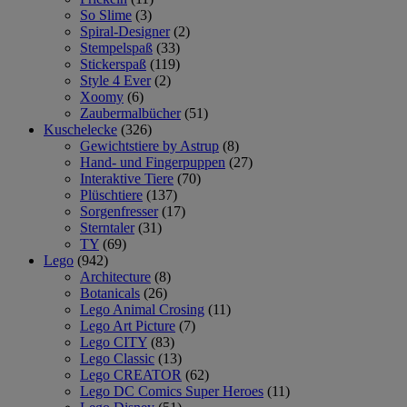
So Slime
(3)
Spiral-Designer
(2)
Stempelspaß
(33)
Stickerspaß
(119)
Style 4 Ever
(2)
Xoomy
(6)
Zaubermalbücher
(51)
Kuschelecke
(326)
Gewichtstiere by Astrup
(8)
Hand- und Fingerpuppen
(27)
Interaktive Tiere
(70)
Plüschtiere
(137)
Sorgenfresser
(17)
Sterntaler
(31)
TY
(69)
Lego
(942)
Architecture
(8)
Botanicals
(26)
Lego Animal Crosing
(11)
Lego Art Picture
(7)
Lego CITY
(83)
Lego Classic
(13)
Lego CREATOR
(62)
Lego DC Comics Super Heroes
(11)