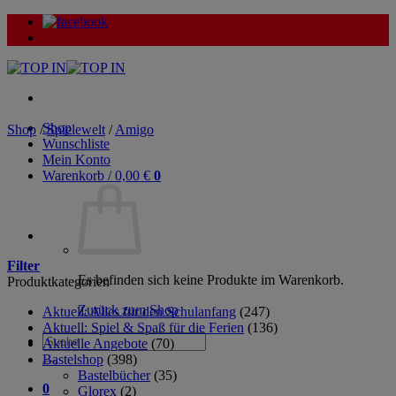
Zum
Inhalt
springen
Shop
Shop
/
Spielewelt
/
Amigo
Wunschliste
Mein Konto
Warenkorb /
0,00
€
0
Filter
Es befinden sich keine Produkte im Warenkorb.
Produktkategorien
Zurück zum Shop
Aktuell: Alles für den Schulanfang
(247)
Aktuell: Spiel & Spaß für die Ferien
(136)
Suche
Aktuelle Angebote
(70)
nach:
Bastelshop
(398)
Bastelbücher
(35)
0
Glorex
(2)