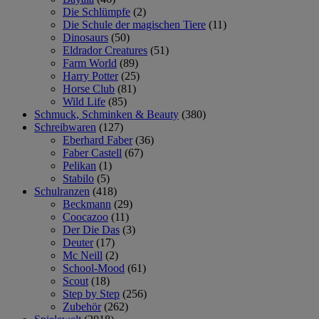
Die Schlümpfe
(2)
Die Schule der magischen Tiere
(11)
Dinosaurs
(50)
Eldrador Creatures
(51)
Farm World
(89)
Harry Potter
(25)
Horse Club
(81)
Wild Life
(85)
Schmuck, Schminken & Beauty
(380)
Schreibwaren
(127)
Eberhard Faber
(36)
Faber Castell
(67)
Pelikan
(1)
Stabilo
(5)
Schulranzen
(418)
Beckmann
(29)
Coocazoo
(11)
Der Die Das
(3)
Deuter
(17)
Mc Neill
(2)
School-Mood
(61)
Scout
(18)
Step by Step
(256)
Zubehör
(262)