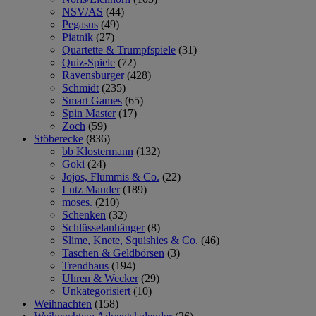
NSV/AS
(44)
Pegasus
(49)
Piatnik
(27)
Quartette & Trumpfspiele
(31)
Quiz-Spiele
(72)
Ravensburger
(428)
Schmidt
(235)
Smart Games
(65)
Spin Master
(17)
Zoch
(59)
Stöberecke
(836)
bb Klostermann
(132)
Goki
(24)
Jojos, Flummis & Co.
(22)
Lutz Mauder
(189)
moses.
(210)
Schenken
(32)
Schlüsselanhänger
(8)
Slime, Knete, Squishies & Co.
(46)
Taschen & Geldbörsen
(3)
Trendhaus
(194)
Uhren & Wecker
(29)
Unkategorisiert
(10)
Weihnachten
(158)