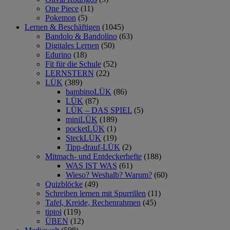
One Piece
(11)
Pokemon
(5)
Lernen & Beschäftigen
(1045)
Bandolo & Bandolino
(63)
Digitales Lernen
(50)
Edurino
(18)
Fit für die Schule
(52)
LERNSTERN
(22)
LÜK
(389)
bambinoLÜK
(86)
LÜK
(87)
LÜK – DAS SPIEL
(5)
miniLÜK
(189)
pocketLÜK
(1)
SteckLÜK
(19)
Tipp-drauf-LÜK
(2)
Mitmach- und Entdeckerhefte
(188)
WAS IST WAS
(61)
Wieso? Weshalb? Warum?
(60)
Quizblöcke
(49)
Schreiben lernen mit Spurrillen
(11)
Tafel, Kreide, Rechenrahmen
(45)
tiptoi
(119)
ÜBEN
(12)