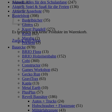
Aktuell: Alles für den Schulanfang
(247)
Warenkorb
Aktuell: Spiel & Spaß für die Ferien
(136)
Aktuelle Angebote
(70)
Bastelshop
(398)
Bastelbücher
(35)
Glorex
(2)
Knorr Prandell
(272)
Es befinden sich keine Produkte im Warenkorb.
Kreul
(82)
Marabu
(2)
Zurück zum Shop
Prickeln
(2)
Bauecke
(978)
BRIO Flora
(13)
BRIO Holzeisenbahn
(152)
Cobi
(360)
Constructor
(16)
Games Workshop
(62)
Gecko Run
(10)
GraviTrax
(63)
Kapla
(13)
Metal Earth
(10)
PlusPlus
(57)
Revell Bausätze
(186)
Autos + Trucks
(24)
Hubschrauber + Flugzeuge
(51)
Militärfahrzeuge
(43)