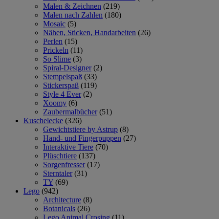
Malen & Zeichnen
(219)
Malen nach Zahlen
(180)
Mosaic
(5)
Nähen, Sticken, Handarbeiten
(26)
Perlen
(15)
Prickeln
(11)
So Slime
(3)
Spiral-Designer
(2)
Stempelspaß
(33)
Stickerspaß
(119)
Style 4 Ever
(2)
Xoomy
(6)
Zaubermalbücher
(51)
Kuschelecke
(326)
Gewichtstiere by Astrup
(8)
Hand- und Fingerpuppen
(27)
Interaktive Tiere
(70)
Plüschtiere
(137)
Sorgenfresser
(17)
Sterntaler
(31)
TY
(69)
Lego
(942)
Architecture
(8)
Botanicals
(26)
Lego Animal Crosing
(11)