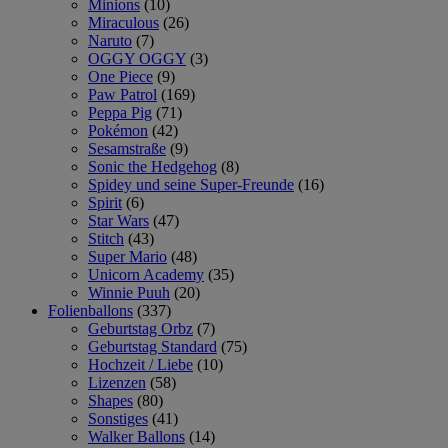
Minions
(10)
Miraculous
(26)
Naruto
(7)
OGGY OGGY
(3)
One Piece
(9)
Paw Patrol
(169)
Peppa Pig
(71)
Pokémon
(42)
Sesamstraße
(9)
Sonic the Hedgehog
(8)
Spidey und seine Super-Freunde
(16)
Spirit
(6)
Star Wars
(47)
Stitch
(43)
Super Mario
(48)
Unicorn Academy
(35)
Winnie Puuh
(20)
Folienballons
(337)
Geburtstag Orbz
(7)
Geburtstag Standard
(75)
Hochzeit / Liebe
(10)
Lizenzen
(58)
Shapes
(80)
Sonstiges
(41)
Walker Ballons
(14)