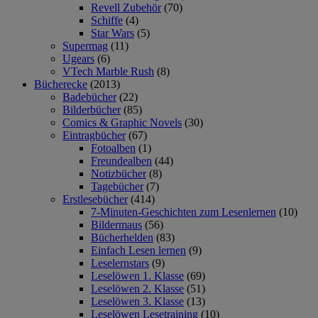
Revell Zubehör
(70)
Schiffe
(4)
Star Wars
(5)
Supermag
(11)
Ugears
(6)
VTech Marble Rush
(8)
Bücherecke
(2013)
Badebücher
(22)
Bilderbücher
(85)
Comics & Graphic Novels
(30)
Eintragbücher
(67)
Fotoalben
(1)
Freundealben
(44)
Notizbücher
(8)
Tagebücher
(7)
Erstlesebücher
(414)
7-Minuten-Geschichten zum Lesenlernen
(10)
Bildermaus
(56)
Bücherhelden
(83)
Einfach Lesen lernen
(9)
Leselernstars
(9)
Leselöwen 1. Klasse
(69)
Leselöwen 2. Klasse
(51)
Leselöwen 3. Klasse
(13)
Leselöwen Lesetraining
(10)