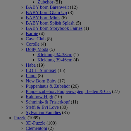
Zubehör
(51)
BABY born Bärenwelt
(12)
BABY born Glam Up
(3)
BABY born Minis
(6)
BABY born Splish Splash
(5)
BABY born Storybook Fairies
(1)
Barbie
(4)
Cave Club
(8)
Corolle
(4)
Dolly Moda
(5)
Kleidung 34-38cm
(1)
Kleidung 39-46cm
(4)
Haba
(19)
L.O.L. Surprise!
(15)
Laura
(8)
New Born Baby
(17)
Puppenhaus & Zubehör
(26)
Puppenzubehör: Puppenwagen, -betten & Co.
(27)
Rainbow High
(10)
Schmink- & Frisierkopf
(11)
Steffi & Evi Love
(80)
Sylvanian Families
(85)
Puzzle
(1069)
3D-Puzzle
(100)
Clementoni
(2)