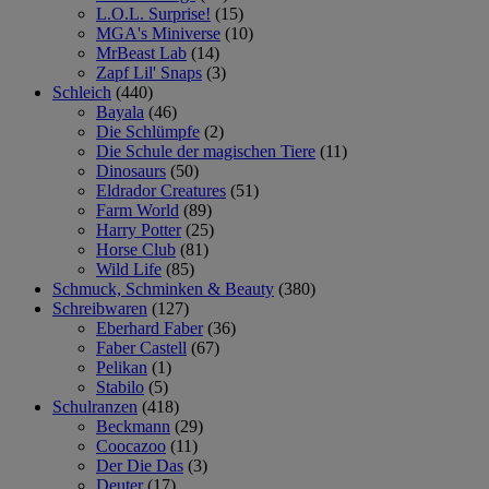
L.O.L. Surprise!
(15)
MGA's Miniverse
(10)
MrBeast Lab
(14)
Zapf Lil' Snaps
(3)
Schleich
(440)
Bayala
(46)
Die Schlümpfe
(2)
Die Schule der magischen Tiere
(11)
Dinosaurs
(50)
Eldrador Creatures
(51)
Farm World
(89)
Harry Potter
(25)
Horse Club
(81)
Wild Life
(85)
Schmuck, Schminken & Beauty
(380)
Schreibwaren
(127)
Eberhard Faber
(36)
Faber Castell
(67)
Pelikan
(1)
Stabilo
(5)
Schulranzen
(418)
Beckmann
(29)
Coocazoo
(11)
Der Die Das
(3)
Deuter
(17)