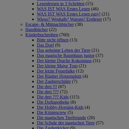
Lesenlernen in 3 Schritten
(15)
WAS IST WAS Erstes Lesen
(46)
WAS IST WAS Erstes Lesen easy!
(21)
Wieso? Weshalb? Warum? Erstleser
(17)
Escape- & Mitmachbücher
(38)
Handbücher
(22)
Kinderbuchreihen
(760)
Bitte nicht öffnen
(13)
Das Dorf
(9)
Das geheime Leben der Tiere
(21)
Das magische Baumhaus junior
(37)
Der kleine Drache Kokosnuss
(31)
Der kleine Major Tom
(21)
Der letzte Feuerfalke
(12)
Der Räuber Hotzenplotz
(4)
Der Zauberschüler
(7)
Die drei !!!
(87)
Die drei ???
(72)
Die drei ??? Kids
(115)
Die Duftapotheke
(8)
Die Hobby-Horsing-Kids
(4)
Die Küstencrew
(5)
Die magischen Tierfreunde
(20)
Die Schule der magischen Tiere
(57)
Die Zauberkicker
(9)