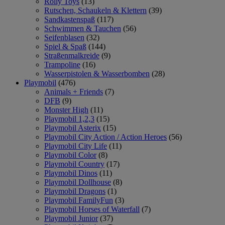
Rolly Toys
(13)
Rutschen, Schaukeln & Klettern
(39)
Sandkastenspaß
(117)
Schwimmen & Tauchen
(56)
Seifenblasen
(32)
Spiel & Spaß
(144)
Straßenmalkreide
(9)
Trampoline
(16)
Wasserpistolen & Wasserbomben
(28)
Playmobil
(476)
Animals + Friends
(7)
DFB
(9)
Monster High
(11)
Playmobil 1,2,3
(15)
Playmobil Asterix
(15)
Playmobil City Action / Action Heroes
(56)
Playmobil City Life
(11)
Playmobil Color
(8)
Playmobil Country
(17)
Playmobil Dinos
(11)
Playmobil Dollhouse
(8)
Playmobil Dragons
(1)
Playmobil FamilyFun
(3)
Playmobil Horses of Waterfall
(7)
Playmobil Junior
(37)