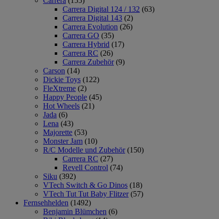
Carrera
(155)
Carrera Digital 124 / 132
(63)
Carrera Digital 143
(2)
Carrera Evolution
(26)
Carrera GO
(35)
Carrera Hybrid
(17)
Carrera RC
(26)
Carrera Zubehör
(9)
Carson
(14)
Dickie Toys
(122)
FleXtreme
(2)
Happy People
(45)
Hot Wheels
(21)
Jada
(6)
Lena
(43)
Majorette
(53)
Monster Jam
(10)
R/C Modelle und Zubehör
(150)
Carrera RC
(27)
Revell Control
(74)
Siku
(392)
VTech Switch & Go Dinos
(18)
VTech Tut Tut Baby Flitzer
(57)
Fernsehhelden
(1492)
Benjamin Blümchen
(6)