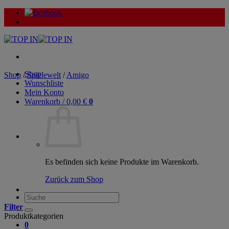
Zum
Inhalt
springen
Shop
Shop
/
Spielewelt
/
Amigo
Wunschliste
Mein Konto
Warenkorb /
0,00
€
0
Es befinden sich keine Produkte im Warenkorb.
Zurück zum Shop
Suche
nach:
Filter
Produktkategorien
0