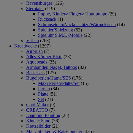
Ravensburger
(126)
Sterntaler
(119)
Puppe, Kinder-/ Finger-/ Handpuppe
(29)
Rucksack
(1)
Schmusetuch/Nackenstütze/Wärmekissen
(14)
Spieltier/Spielzeug
(53)
Spieluhr S,M,L /Mobile
(22)
VTech
(268)
Kreativecke
(1297)
Airbrush
(7)
Alles Könner Kiste
(23)
Aquabeads
(35)
Armbänder, Nägel, Tattoos
(82)
Bastelsets
(125)
Bügelperlen/Hama/SES
(176)
Maxi Perlen/Platte/Set
(15)
Perlen
(84)
Platte
(51)
Set
(21)
Cool Maker
(9)
CREATTO
(7)
Diamond Painting
(25)
Kinetic Sand
(36)
Kratzelbilder
(21)
Mal-, Sticker- & Rätselbücher
(335)