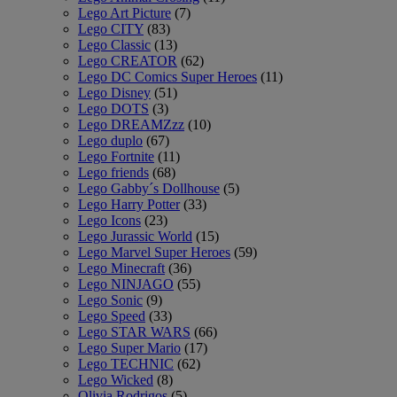
Lego Art Picture
(7)
Lego CITY
(83)
Lego Classic
(13)
Lego CREATOR
(62)
Lego DC Comics Super Heroes
(11)
Lego Disney
(51)
Lego DOTS
(3)
Lego DREAMZzz
(10)
Lego duplo
(67)
Lego Fortnite
(11)
Lego friends
(68)
Lego Gabby´s Dollhouse
(5)
Lego Harry Potter
(33)
Lego Icons
(23)
Lego Jurassic World
(15)
Lego Marvel Super Heroes
(59)
Lego Minecraft
(36)
Lego NINJAGO
(55)
Lego Sonic
(9)
Lego Speed
(33)
Lego STAR WARS
(66)
Lego Super Mario
(17)
Lego TECHNIC
(62)
Lego Wicked
(8)
Olivia Rodrigos
(5)