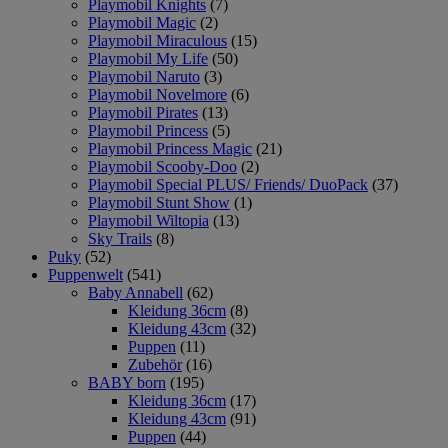
Playmobil Knights
(7)
Playmobil Magic
(2)
Playmobil Miraculous
(15)
Playmobil My Life
(50)
Playmobil Naruto
(3)
Playmobil Novelmore
(6)
Playmobil Pirates
(13)
Playmobil Princess
(5)
Playmobil Princess Magic
(21)
Playmobil Scooby-Doo
(2)
Playmobil Special PLUS/ Friends/ DuoPack
(37)
Playmobil Stunt Show
(1)
Playmobil Wiltopia
(13)
Sky Trails
(8)
Puky
(52)
Puppenwelt
(541)
Baby Annabell
(62)
Kleidung 36cm
(8)
Kleidung 43cm
(32)
Puppen
(11)
Zubehör
(16)
BABY born
(195)
Kleidung 36cm
(17)
Kleidung 43cm
(91)
Puppen
(44)