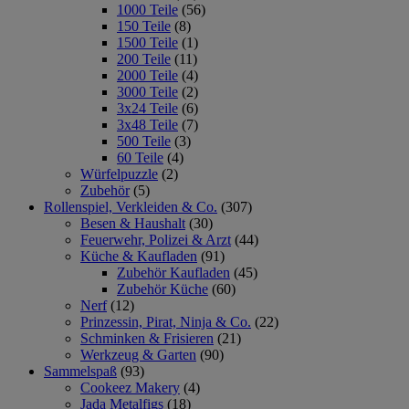
1000 Teile
(56)
150 Teile
(8)
1500 Teile
(1)
200 Teile
(11)
2000 Teile
(4)
3000 Teile
(2)
3x24 Teile
(6)
3x48 Teile
(7)
500 Teile
(3)
60 Teile
(4)
Würfelpuzzle
(2)
Zubehör
(5)
Rollenspiel, Verkleiden & Co.
(307)
Besen & Haushalt
(30)
Feuerwehr, Polizei & Arzt
(44)
Küche & Kaufladen
(91)
Zubehör Kaufladen
(45)
Zubehör Küche
(60)
Nerf
(12)
Prinzessin, Pirat, Ninja & Co.
(22)
Schminken & Frisieren
(21)
Werkzeug & Garten
(90)
Sammelspaß
(93)
Cookeez Makery
(4)
Jada Metalfigs
(18)