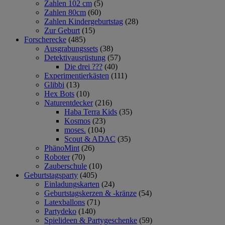
Zahlen 102 cm
(5)
Zahlen 80cm
(60)
Zahlen Kindergeburtstag
(28)
Zur Geburt
(15)
Forscherecke
(485)
Ausgrabungssets
(38)
Detektivausrüstung
(57)
Die drei ???
(40)
Experimentierkästen
(111)
Glibbi
(13)
Hex Bots
(10)
Naturentdecker
(216)
Haba Terra Kids
(35)
Kosmos
(23)
moses.
(104)
Scout & ADAC
(35)
PhänoMint
(26)
Roboter
(70)
Zauberschule
(10)
Geburtstagsparty
(405)
Einladungskarten
(24)
Geburtstagskerzen & -kränze
(54)
Latexballons
(71)
Partydeko
(140)
Spielideen & Partygeschenke
(59)