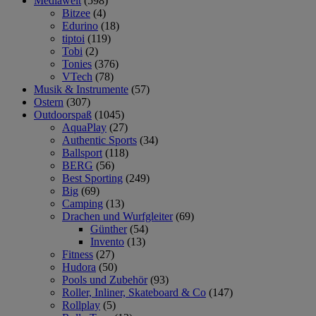
Mediawelt
(598)
Bitzee
(4)
Edurino
(18)
tiptoi
(119)
Tobi
(2)
Tonies
(376)
VTech
(78)
Musik & Instrumente
(57)
Ostern
(307)
Outdoorspaß
(1045)
AquaPlay
(27)
Authentic Sports
(34)
Ballsport
(118)
BERG
(56)
Best Sporting
(249)
Big
(69)
Camping
(13)
Drachen und Wurfgleiter
(69)
Günther
(54)
Invento
(13)
Fitness
(27)
Hudora
(50)
Pools und Zubehör
(93)
Roller, Inliner, Skateboard & Co
(147)
Rollplay
(5)