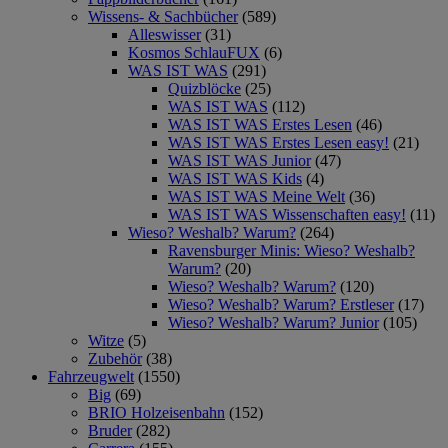
Wissens- & Sachbücher
(589)
Alleswisser
(31)
Kosmos SchlauFUX
(6)
WAS IST WAS
(291)
Quizblöcke
(25)
WAS IST WAS
(112)
WAS IST WAS Erstes Lesen
(46)
WAS IST WAS Erstes Lesen easy!
(21)
WAS IST WAS Junior
(47)
WAS IST WAS Kids
(4)
WAS IST WAS Meine Welt
(36)
WAS IST WAS Wissenschaften easy!
(11)
Wieso? Weshalb? Warum?
(264)
Ravensburger Minis: Wieso? Weshalb?
Warum?
(20)
Wieso? Weshalb? Warum?
(120)
Wieso? Weshalb? Warum? Erstleser
(17)
Wieso? Weshalb? Warum? Junior
(105)
Witze
(5)
Zubehör
(38)
Fahrzeugwelt
(1550)
Big
(69)
BRIO Holzeisenbahn
(152)
Bruder
(282)