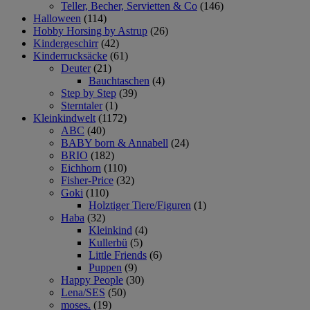
Teller, Becher, Servietten & Co
(146)
Halloween
(114)
Hobby Horsing by Astrup
(26)
Kindergeschirr
(42)
Kinderrucksäcke
(61)
Deuter
(21)
Bauchtaschen
(4)
Step by Step
(39)
Sterntaler
(1)
Kleinkindwelt
(1172)
ABC
(40)
BABY born & Annabell
(24)
BRIO
(182)
Eichhorn
(110)
Fisher-Price
(32)
Goki
(110)
Holztiger Tiere/Figuren
(1)
Haba
(32)
Kleinkind
(4)
Kullerbü
(5)
Little Friends
(6)
Puppen
(9)
Happy People
(30)
Lena/SES
(50)
moses.
(19)