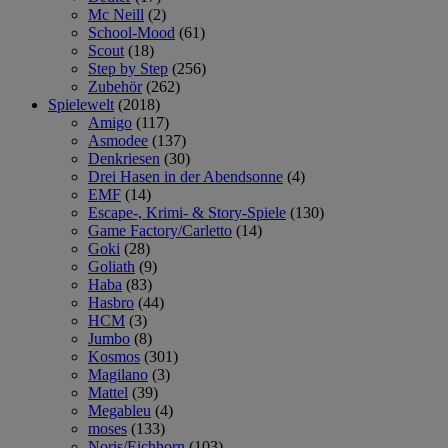
Mc Neill
(2)
School-Mood
(61)
Scout
(18)
Step by Step
(256)
Zubehör
(262)
Spielewelt
(2018)
Amigo
(117)
Asmodee
(137)
Denkriesen
(30)
Drei Hasen in der Abendsonne
(4)
EMF
(14)
Escape-, Krimi- & Story-Spiele
(130)
Game Factory/Carletto
(14)
Goki
(28)
Goliath
(9)
Haba
(83)
Hasbro
(44)
HCM
(3)
Jumbo
(8)
Kosmos
(301)
Magilano
(3)
Mattel
(39)
Megableu
(4)
moses
(133)
Noris/Eichhorn
(103)