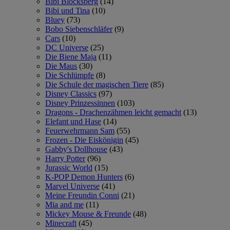
Bibi Blocksberg
(14)
Bibi und Tina
(10)
Bluey
(73)
Bobo Siebenschläfer
(9)
Cars
(10)
DC Universe
(25)
Die Biene Maja
(11)
Die Maus
(30)
Die Schlümpfe
(8)
Die Schule der magischen Tiere
(85)
Disney Classics
(97)
Disney Prinzessinnen
(103)
Dragons - Drachenzähmen leicht gemacht
(13)
Elefant und Hase
(14)
Feuerwehrmann Sam
(55)
Frozen - Die Eiskönigin
(45)
Gabby's Dollhouse
(43)
Harry Potter
(96)
Jurassic World
(15)
K-POP Demon Hunters
(6)
Marvel Universe
(41)
Meine Freundin Conni
(21)
Mia and me
(11)
Mickey Mouse & Freunde
(48)
Minecraft
(45)