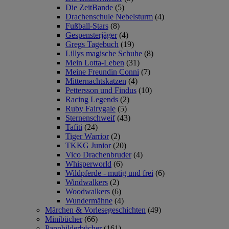
Die ZeitBande
(5)
Drachenschule Nebelsturm
(4)
Fußball-Stars
(8)
Gespensterjäger
(4)
Gregs Tagebuch
(19)
Lillys magische Schuhe
(8)
Mein Lotta-Leben
(31)
Meine Freundin Conni
(7)
Mitternachtskatzen
(4)
Pettersson und Findus
(10)
Racing Legends
(2)
Ruby Fairygale
(5)
Sternenschweif
(43)
Tafiti
(24)
Tiger Warrior
(2)
TKKG Junior
(20)
Vico Drachenbruder
(4)
Whisperworld
(6)
Wildpferde - mutig und frei
(6)
Windwalkers
(2)
Woodwalkers
(6)
Wundermähne
(4)
Märchen & Vorlesegeschichten
(49)
Minibücher
(66)
Pappbilderbücher
(161)