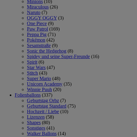
Minions
(10)
Miraculous
(26)
Naruto
(7)
OGGY OGGY
(3)
One Piece
(9)
Paw Patrol
(169)
Peppa Pig
(71)
Pokémon
(42)
Sesamstraße
(9)
Sonic the Hedgehog
(8)
Spidey und seine Super-Freunde
(16)
Spirit
(6)
Star Wars
(47)
Stitch
(43)
Super Mario
(48)
Unicorn Academy
(35)
Winnie Puuh
(20)
Folienballons
(337)
Geburtstag Orbz
(7)
Geburtstag Standard
(75)
Hochzeit / Liebe
(10)
Lizenzen
(58)
Shapes
(80)
Sonstiges
(41)
Walker Ballons
(14)