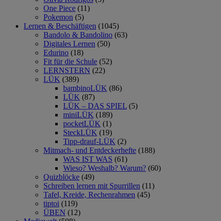
One Piece
(11)
Pokemon
(5)
Lernen & Beschäftigen
(1045)
Bandolo & Bandolino
(63)
Digitales Lernen
(50)
Edurino
(18)
Fit für die Schule
(52)
LERNSTERN
(22)
LÜK
(389)
bambinoLÜK
(86)
LÜK
(87)
LÜK – DAS SPIEL
(5)
miniLÜK
(189)
pocketLÜK
(1)
SteckLÜK
(19)
Tipp-drauf-LÜK
(2)
Mitmach- und Entdeckerhefte
(188)
WAS IST WAS
(61)
Wieso? Weshalb? Warum?
(60)
Quizblöcke
(49)
Schreiben lernen mit Spurrillen
(11)
Tafel, Kreide, Rechenrahmen
(45)
tiptoi
(119)
ÜBEN
(12)