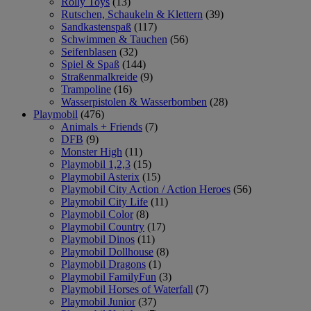
Rolly Toys
(13)
Rutschen, Schaukeln & Klettern
(39)
Sandkastenspaß
(117)
Schwimmen & Tauchen
(56)
Seifenblasen
(32)
Spiel & Spaß
(144)
Straßenmalkreide
(9)
Trampoline
(16)
Wasserpistolen & Wasserbomben
(28)
Playmobil
(476)
Animals + Friends
(7)
DFB
(9)
Monster High
(11)
Playmobil 1,2,3
(15)
Playmobil Asterix
(15)
Playmobil City Action / Action Heroes
(56)
Playmobil City Life
(11)
Playmobil Color
(8)
Playmobil Country
(17)
Playmobil Dinos
(11)
Playmobil Dollhouse
(8)
Playmobil Dragons
(1)
Playmobil FamilyFun
(3)
Playmobil Horses of Waterfall
(7)
Playmobil Junior
(37)