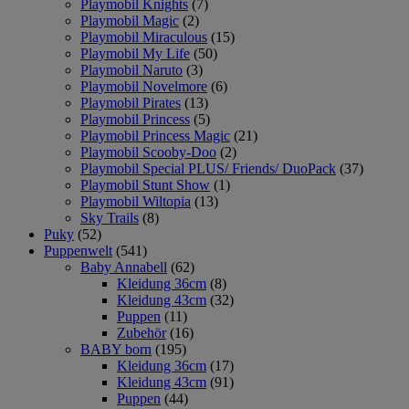
Playmobil Knights
(7)
Playmobil Magic
(2)
Playmobil Miraculous
(15)
Playmobil My Life
(50)
Playmobil Naruto
(3)
Playmobil Novelmore
(6)
Playmobil Pirates
(13)
Playmobil Princess
(5)
Playmobil Princess Magic
(21)
Playmobil Scooby-Doo
(2)
Playmobil Special PLUS/ Friends/ DuoPack
(37)
Playmobil Stunt Show
(1)
Playmobil Wiltopia
(13)
Sky Trails
(8)
Puky
(52)
Puppenwelt
(541)
Baby Annabell
(62)
Kleidung 36cm
(8)
Kleidung 43cm
(32)
Puppen
(11)
Zubehör
(16)
BABY born
(195)
Kleidung 36cm
(17)
Kleidung 43cm
(91)
Puppen
(44)