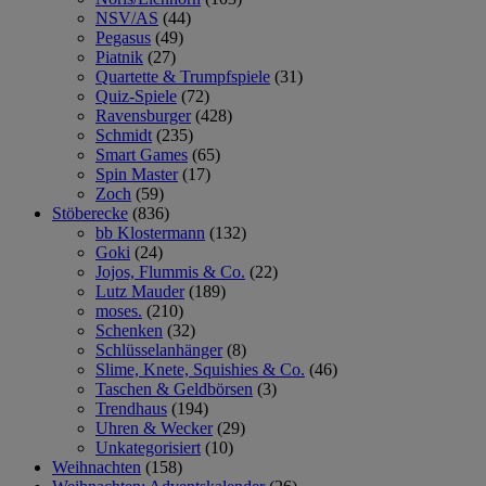
NSV/AS
(44)
Pegasus
(49)
Piatnik
(27)
Quartette & Trumpfspiele
(31)
Quiz-Spiele
(72)
Ravensburger
(428)
Schmidt
(235)
Smart Games
(65)
Spin Master
(17)
Zoch
(59)
Stöberecke
(836)
bb Klostermann
(132)
Goki
(24)
Jojos, Flummis & Co.
(22)
Lutz Mauder
(189)
moses.
(210)
Schenken
(32)
Schlüsselanhänger
(8)
Slime, Knete, Squishies & Co.
(46)
Taschen & Geldbörsen
(3)
Trendhaus
(194)
Uhren & Wecker
(29)
Unkategorisiert
(10)
Weihnachten
(158)