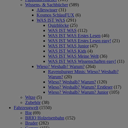
Wissens- & Sachbücher
(589)
Alleswisser
(31)
Kosmos SchlauFUX
(6)
WAS IST WAS
(291)
Quizblöcke
(25)
WAS IST WAS
(112)
WAS IST WAS Erstes Lesen
(46)
WAS IST WAS Erstes Lesen easy!
(21)
WAS IST WAS Junior
(47)
WAS IST WAS Kids
(4)
WAS IST WAS Meine Welt
(36)
WAS IST WAS Wissenschaften easy!
(11)
Wieso? Weshalb? Warum?
(264)
Ravensburger Minis: Wieso? Weshalb?
Warum?
(20)
Wieso? Weshalb? Warum?
(120)
Wieso? Weshalb? Warum? Erstleser
(17)
Wieso? Weshalb? Warum? Junior
(105)
Witze
(5)
Zubehör
(38)
Fahrzeugwelt
(1550)
Big
(69)
BRIO Holzeisenbahn
(152)
Bruder
(282)