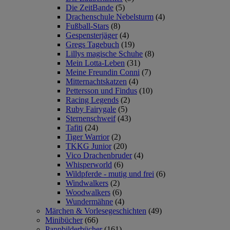
Die ZeitBande
(5)
Drachenschule Nebelsturm
(4)
Fußball-Stars
(8)
Gespensterjäger
(4)
Gregs Tagebuch
(19)
Lillys magische Schuhe
(8)
Mein Lotta-Leben
(31)
Meine Freundin Conni
(7)
Mitternachtskatzen
(4)
Pettersson und Findus
(10)
Racing Legends
(2)
Ruby Fairygale
(5)
Sternenschweif
(43)
Tafiti
(24)
Tiger Warrior
(2)
TKKG Junior
(20)
Vico Drachenbruder
(4)
Whisperworld
(6)
Wildpferde - mutig und frei
(6)
Windwalkers
(2)
Woodwalkers
(6)
Wundermähne
(4)
Märchen & Vorlesegeschichten
(49)
Minibücher
(66)
Pappbilderbücher
(161)