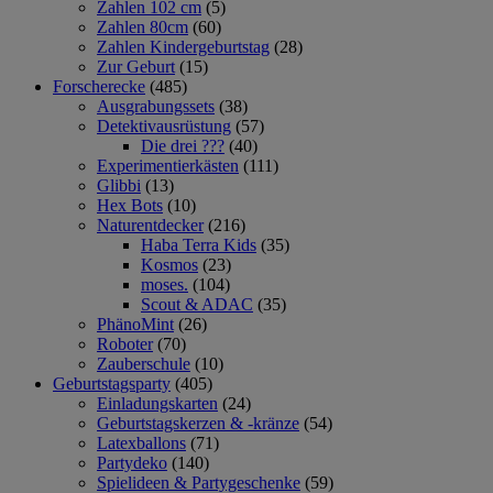
Zahlen 102 cm
(5)
Zahlen 80cm
(60)
Zahlen Kindergeburtstag
(28)
Zur Geburt
(15)
Forscherecke
(485)
Ausgrabungssets
(38)
Detektivausrüstung
(57)
Die drei ???
(40)
Experimentierkästen
(111)
Glibbi
(13)
Hex Bots
(10)
Naturentdecker
(216)
Haba Terra Kids
(35)
Kosmos
(23)
moses.
(104)
Scout & ADAC
(35)
PhänoMint
(26)
Roboter
(70)
Zauberschule
(10)
Geburtstagsparty
(405)
Einladungskarten
(24)
Geburtstagskerzen & -kränze
(54)
Latexballons
(71)
Partydeko
(140)
Spielideen & Partygeschenke
(59)