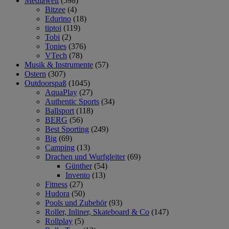
Mediawelt
(598)
Bitzee
(4)
Edurino
(18)
tiptoi
(119)
Tobi
(2)
Tonies
(376)
VTech
(78)
Musik & Instrumente
(57)
Ostern
(307)
Outdoorspaß
(1045)
AquaPlay
(27)
Authentic Sports
(34)
Ballsport
(118)
BERG
(56)
Best Sporting
(249)
Big
(69)
Camping
(13)
Drachen und Wurfgleiter
(69)
Günther
(54)
Invento
(13)
Fitness
(27)
Hudora
(50)
Pools und Zubehör
(93)
Roller, Inliner, Skateboard & Co
(147)
Rollplay
(5)