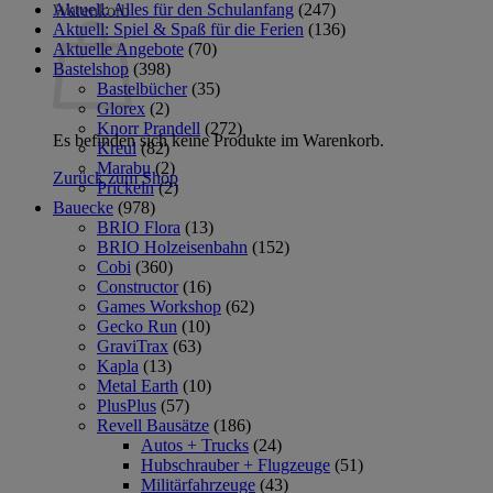
Aktuell: Alles für den Schulanfang
(247)
Warenkorb
Aktuell: Spiel & Spaß für die Ferien
(136)
Aktuelle Angebote
(70)
Bastelshop
(398)
Bastelbücher
(35)
Glorex
(2)
Knorr Prandell
(272)
Es befinden sich keine Produkte im Warenkorb.
Kreul
(82)
Marabu
(2)
Zurück zum Shop
Prickeln
(2)
Bauecke
(978)
BRIO Flora
(13)
BRIO Holzeisenbahn
(152)
Cobi
(360)
Constructor
(16)
Games Workshop
(62)
Gecko Run
(10)
GraviTrax
(63)
Kapla
(13)
Metal Earth
(10)
PlusPlus
(57)
Revell Bausätze
(186)
Autos + Trucks
(24)
Hubschrauber + Flugzeuge
(51)
Militärfahrzeuge
(43)