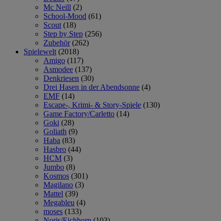
Mc Neill
(2)
School-Mood
(61)
Scout
(18)
Step by Step
(256)
Zubehör
(262)
Spielewelt
(2018)
Amigo
(117)
Asmodee
(137)
Denkriesen
(30)
Drei Hasen in der Abendsonne
(4)
EMF
(14)
Escape-, Krimi- & Story-Spiele
(130)
Game Factory/Carletto
(14)
Goki
(28)
Goliath
(9)
Haba
(83)
Hasbro
(44)
HCM
(3)
Jumbo
(8)
Kosmos
(301)
Magilano
(3)
Mattel
(39)
Megableu
(4)
moses
(133)
Noris/Eichhorn
(103)