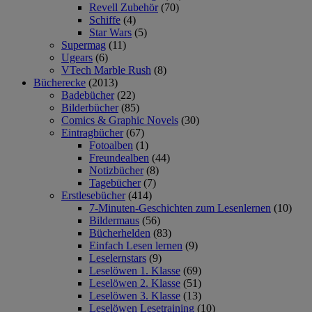
Revell Zubehör
(70)
Schiffe
(4)
Star Wars
(5)
Supermag
(11)
Ugears
(6)
VTech Marble Rush
(8)
Bücherecke
(2013)
Badebücher
(22)
Bilderbücher
(85)
Comics & Graphic Novels
(30)
Eintragbücher
(67)
Fotoalben
(1)
Freundealben
(44)
Notizbücher
(8)
Tagebücher
(7)
Erstlesebücher
(414)
7-Minuten-Geschichten zum Lesenlernen
(10)
Bildermaus
(56)
Bücherhelden
(83)
Einfach Lesen lernen
(9)
Leselernstars
(9)
Leselöwen 1. Klasse
(69)
Leselöwen 2. Klasse
(51)
Leselöwen 3. Klasse
(13)
Leselöwen Lesetraining
(10)