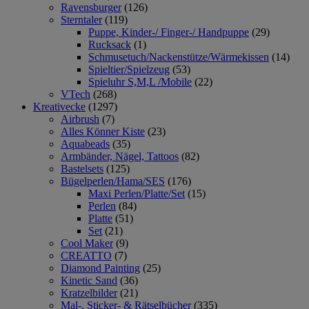
Ravensburger
(126)
Sterntaler
(119)
Puppe, Kinder-/ Finger-/ Handpuppe
(29)
Rucksack
(1)
Schmusetuch/Nackenstütze/Wärmekissen
(14)
Spieltier/Spielzeug
(53)
Spieluhr S,M,L /Mobile
(22)
VTech
(268)
Kreativecke
(1297)
Airbrush
(7)
Alles Könner Kiste
(23)
Aquabeads
(35)
Armbänder, Nägel, Tattoos
(82)
Bastelsets
(125)
Bügelperlen/Hama/SES
(176)
Maxi Perlen/Platte/Set
(15)
Perlen
(84)
Platte
(51)
Set
(21)
Cool Maker
(9)
CREATTO
(7)
Diamond Painting
(25)
Kinetic Sand
(36)
Kratzelbilder
(21)
Mal-, Sticker- & Rätselbücher
(335)