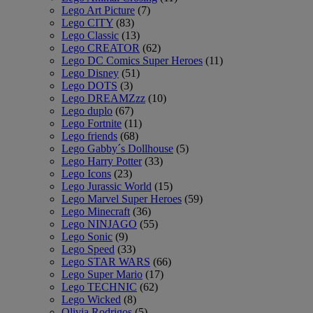
Lego Art Picture
(7)
Lego CITY
(83)
Lego Classic
(13)
Lego CREATOR
(62)
Lego DC Comics Super Heroes
(11)
Lego Disney
(51)
Lego DOTS
(3)
Lego DREAMZzz
(10)
Lego duplo
(67)
Lego Fortnite
(11)
Lego friends
(68)
Lego Gabby´s Dollhouse
(5)
Lego Harry Potter
(33)
Lego Icons
(23)
Lego Jurassic World
(15)
Lego Marvel Super Heroes
(59)
Lego Minecraft
(36)
Lego NINJAGO
(55)
Lego Sonic
(9)
Lego Speed
(33)
Lego STAR WARS
(66)
Lego Super Mario
(17)
Lego TECHNIC
(62)
Lego Wicked
(8)
Olivia Rodrigos
(5)