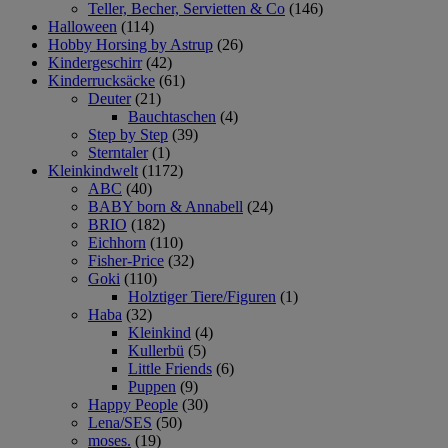
Teller, Becher, Servietten & Co
(146)
Halloween
(114)
Hobby Horsing by Astrup
(26)
Kindergeschirr
(42)
Kinderrucksäcke
(61)
Deuter
(21)
Bauchtaschen
(4)
Step by Step
(39)
Sterntaler
(1)
Kleinkindwelt
(1172)
ABC
(40)
BABY born & Annabell
(24)
BRIO
(182)
Eichhorn
(110)
Fisher-Price
(32)
Goki
(110)
Holztiger Tiere/Figuren
(1)
Haba
(32)
Kleinkind
(4)
Kullerbü
(5)
Little Friends
(6)
Puppen
(9)
Happy People
(30)
Lena/SES
(50)
moses.
(19)