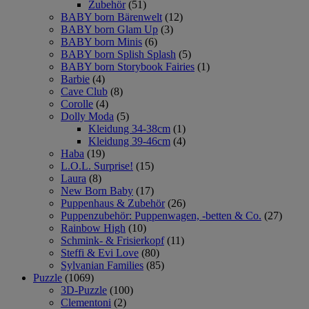
Zubehör
(51)
BABY born Bärenwelt
(12)
BABY born Glam Up
(3)
BABY born Minis
(6)
BABY born Splish Splash
(5)
BABY born Storybook Fairies
(1)
Barbie
(4)
Cave Club
(8)
Corolle
(4)
Dolly Moda
(5)
Kleidung 34-38cm
(1)
Kleidung 39-46cm
(4)
Haba
(19)
L.O.L. Surprise!
(15)
Laura
(8)
New Born Baby
(17)
Puppenhaus & Zubehör
(26)
Puppenzubehör: Puppenwagen, -betten & Co.
(27)
Rainbow High
(10)
Schmink- & Frisierkopf
(11)
Steffi & Evi Love
(80)
Sylvanian Families
(85)
Puzzle
(1069)
3D-Puzzle
(100)
Clementoni
(2)