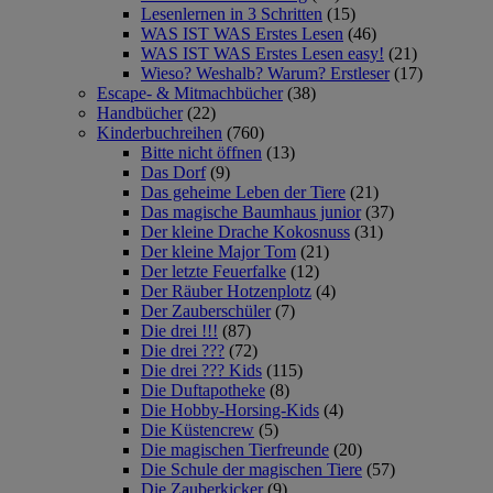
Lesenlernen in 3 Schritten
(15)
WAS IST WAS Erstes Lesen
(46)
WAS IST WAS Erstes Lesen easy!
(21)
Wieso? Weshalb? Warum? Erstleser
(17)
Escape- & Mitmachbücher
(38)
Handbücher
(22)
Kinderbuchreihen
(760)
Bitte nicht öffnen
(13)
Das Dorf
(9)
Das geheime Leben der Tiere
(21)
Das magische Baumhaus junior
(37)
Der kleine Drache Kokosnuss
(31)
Der kleine Major Tom
(21)
Der letzte Feuerfalke
(12)
Der Räuber Hotzenplotz
(4)
Der Zauberschüler
(7)
Die drei !!!
(87)
Die drei ???
(72)
Die drei ??? Kids
(115)
Die Duftapotheke
(8)
Die Hobby-Horsing-Kids
(4)
Die Küstencrew
(5)
Die magischen Tierfreunde
(20)
Die Schule der magischen Tiere
(57)
Die Zauberkicker
(9)