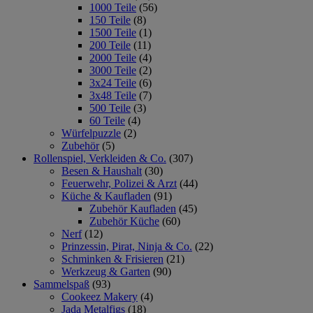
1000 Teile
(56)
150 Teile
(8)
1500 Teile
(1)
200 Teile
(11)
2000 Teile
(4)
3000 Teile
(2)
3x24 Teile
(6)
3x48 Teile
(7)
500 Teile
(3)
60 Teile
(4)
Würfelpuzzle
(2)
Zubehör
(5)
Rollenspiel, Verkleiden & Co.
(307)
Besen & Haushalt
(30)
Feuerwehr, Polizei & Arzt
(44)
Küche & Kaufladen
(91)
Zubehör Kaufladen
(45)
Zubehör Küche
(60)
Nerf
(12)
Prinzessin, Pirat, Ninja & Co.
(22)
Schminken & Frisieren
(21)
Werkzeug & Garten
(90)
Sammelspaß
(93)
Cookeez Makery
(4)
Jada Metalfigs
(18)