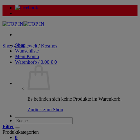
Zum
Inhalt
springen
Shop
Shop
/
Spielewelt
/
Kosmos
Wunschliste
Mein Konto
Warenkorb /
0,00
€
0
Es befinden sich keine Produkte im Warenkorb.
Zurück zum Shop
Suche
nach:
Filter
Produktkategorien
0