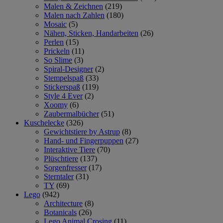
Malen & Zeichnen
(219)
Malen nach Zahlen
(180)
Mosaic
(5)
Nähen, Sticken, Handarbeiten
(26)
Perlen
(15)
Prickeln
(11)
So Slime
(3)
Spiral-Designer
(2)
Stempelspaß
(33)
Stickerspaß
(119)
Style 4 Ever
(2)
Xoomy
(6)
Zaubermalbücher
(51)
Kuschelecke
(326)
Gewichtstiere by Astrup
(8)
Hand- und Fingerpuppen
(27)
Interaktive Tiere
(70)
Plüschtiere
(137)
Sorgenfresser
(17)
Sterntaler
(31)
TY
(69)
Lego
(942)
Architecture
(8)
Botanicals
(26)
Lego Animal Crosing
(11)