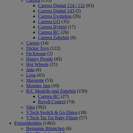
Carrera
(155)
Carrera Digital 124 / 132
(63)
Carrera Digital 143
(2)
Carrera Evolution
(26)
Carrera GO
(35)
Carrera Hybrid
(17)
Carrera RC
(26)
Carrera Zubehör
(9)
Carson
(14)
Dickie Toys
(122)
FleXtreme
(2)
Happy People
(45)
Hot Wheels
(21)
Jada
(6)
Lena
(43)
Majorette
(53)
Monster Jam
(10)
R/C Modelle und Zubehör
(150)
Carrera RC
(27)
Revell Control
(74)
Siku
(392)
VTech Switch & Go Dinos
(18)
VTech Tut Tut Baby Flitzer
(57)
Fernsehhelden
(1492)
Benjamin Blümchen
(6)