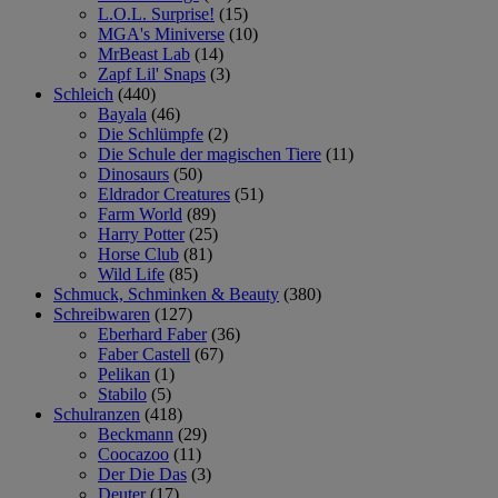
L.O.L. Surprise!
(15)
MGA's Miniverse
(10)
MrBeast Lab
(14)
Zapf Lil' Snaps
(3)
Schleich
(440)
Bayala
(46)
Die Schlümpfe
(2)
Die Schule der magischen Tiere
(11)
Dinosaurs
(50)
Eldrador Creatures
(51)
Farm World
(89)
Harry Potter
(25)
Horse Club
(81)
Wild Life
(85)
Schmuck, Schminken & Beauty
(380)
Schreibwaren
(127)
Eberhard Faber
(36)
Faber Castell
(67)
Pelikan
(1)
Stabilo
(5)
Schulranzen
(418)
Beckmann
(29)
Coocazoo
(11)
Der Die Das
(3)
Deuter
(17)