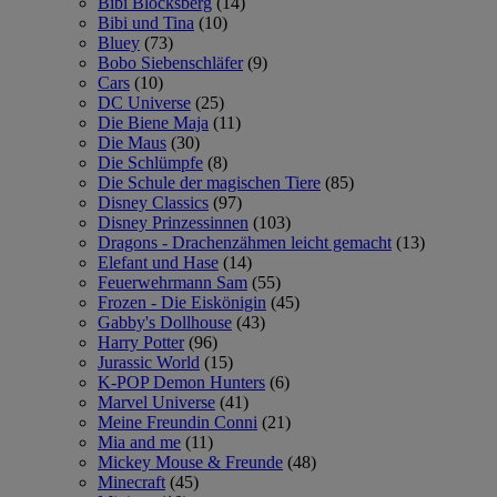
Bibi Blocksberg
(14)
Bibi und Tina
(10)
Bluey
(73)
Bobo Siebenschläfer
(9)
Cars
(10)
DC Universe
(25)
Die Biene Maja
(11)
Die Maus
(30)
Die Schlümpfe
(8)
Die Schule der magischen Tiere
(85)
Disney Classics
(97)
Disney Prinzessinnen
(103)
Dragons - Drachenzähmen leicht gemacht
(13)
Elefant und Hase
(14)
Feuerwehrmann Sam
(55)
Frozen - Die Eiskönigin
(45)
Gabby's Dollhouse
(43)
Harry Potter
(96)
Jurassic World
(15)
K-POP Demon Hunters
(6)
Marvel Universe
(41)
Meine Freundin Conni
(21)
Mia and me
(11)
Mickey Mouse & Freunde
(48)
Minecraft
(45)