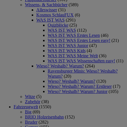
Wissens- & Sachbücher
(589)
Alleswisser
(31)
Kosmos SchlauFUX
(6)
WAS IST WAS
(291)
Quizblöcke
(25)
WAS IST WAS
(112)
WAS IST WAS Erstes Lesen
(46)
WAS IST WAS Erstes Lesen easy!
(21)
WAS IST WAS Junior
(47)
WAS IST WAS Kids
(4)
WAS IST WAS Meine Welt
(36)
WAS IST WAS Wissenschaften easy!
(11)
Wieso? Weshalb? Warum?
(264)
Ravensburger Minis: Wieso? Weshalb?
Warum?
(20)
Wieso? Weshalb? Warum?
(120)
Wieso? Weshalb? Warum? Erstleser
(17)
Wieso? Weshalb? Warum? Junior
(105)
Witze
(5)
Zubehör
(38)
Fahrzeugwelt
(1550)
Big
(69)
BRIO Holzeisenbahn
(152)
Bruder
(282)