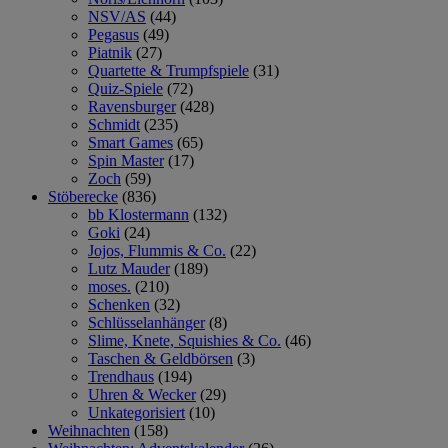
NSV/AS
(44)
Pegasus
(49)
Piatnik
(27)
Quartette & Trumpfspiele
(31)
Quiz-Spiele
(72)
Ravensburger
(428)
Schmidt
(235)
Smart Games
(65)
Spin Master
(17)
Zoch
(59)
Stöberecke
(836)
bb Klostermann
(132)
Goki
(24)
Jojos, Flummis & Co.
(22)
Lutz Mauder
(189)
moses.
(210)
Schenken
(32)
Schlüsselanhänger
(8)
Slime, Knete, Squishies & Co.
(46)
Taschen & Geldbörsen
(3)
Trendhaus
(194)
Uhren & Wecker
(29)
Unkategorisiert
(10)
Weihnachten
(158)