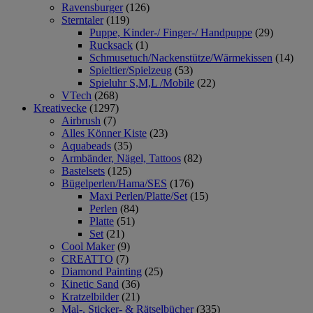
Ravensburger
(126)
Sterntaler
(119)
Puppe, Kinder-/ Finger-/ Handpuppe
(29)
Rucksack
(1)
Schmusetuch/Nackenstütze/Wärmekissen
(14)
Spieltier/Spielzeug
(53)
Spieluhr S,M,L /Mobile
(22)
VTech
(268)
Kreativecke
(1297)
Airbrush
(7)
Alles Könner Kiste
(23)
Aquabeads
(35)
Armbänder, Nägel, Tattoos
(82)
Bastelsets
(125)
Bügelperlen/Hama/SES
(176)
Maxi Perlen/Platte/Set
(15)
Perlen
(84)
Platte
(51)
Set
(21)
Cool Maker
(9)
CREATTO
(7)
Diamond Painting
(25)
Kinetic Sand
(36)
Kratzelbilder
(21)
Mal-, Sticker- & Rätselbücher
(335)