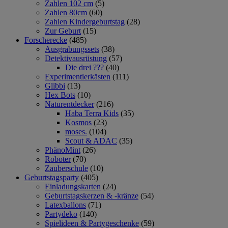
Zahlen 102 cm
(5)
Zahlen 80cm
(60)
Zahlen Kindergeburtstag
(28)
Zur Geburt
(15)
Forscherecke
(485)
Ausgrabungssets
(38)
Detektivausrüstung
(57)
Die drei ???
(40)
Experimentierkästen
(111)
Glibbi
(13)
Hex Bots
(10)
Naturentdecker
(216)
Haba Terra Kids
(35)
Kosmos
(23)
moses.
(104)
Scout & ADAC
(35)
PhänoMint
(26)
Roboter
(70)
Zauberschule
(10)
Geburtstagsparty
(405)
Einladungskarten
(24)
Geburtstagskerzen & -kränze
(54)
Latexballons
(71)
Partydeko
(140)
Spielideen & Partygeschenke
(59)