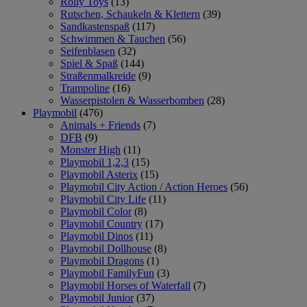
Rolly Toys
(13)
Rutschen, Schaukeln & Klettern
(39)
Sandkastenspaß
(117)
Schwimmen & Tauchen
(56)
Seifenblasen
(32)
Spiel & Spaß
(144)
Straßenmalkreide
(9)
Trampoline
(16)
Wasserpistolen & Wasserbomben
(28)
Playmobil
(476)
Animals + Friends
(7)
DFB
(9)
Monster High
(11)
Playmobil 1,2,3
(15)
Playmobil Asterix
(15)
Playmobil City Action / Action Heroes
(56)
Playmobil City Life
(11)
Playmobil Color
(8)
Playmobil Country
(17)
Playmobil Dinos
(11)
Playmobil Dollhouse
(8)
Playmobil Dragons
(1)
Playmobil FamilyFun
(3)
Playmobil Horses of Waterfall
(7)
Playmobil Junior
(37)