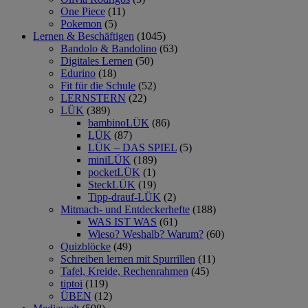
One Piece
(11)
Pokemon
(5)
Lernen & Beschäftigen
(1045)
Bandolo & Bandolino
(63)
Digitales Lernen
(50)
Edurino
(18)
Fit für die Schule
(52)
LERNSTERN
(22)
LÜK
(389)
bambinoLÜK
(86)
LÜK
(87)
LÜK – DAS SPIEL
(5)
miniLÜK
(189)
pocketLÜK
(1)
SteckLÜK
(19)
Tipp-drauf-LÜK
(2)
Mitmach- und Entdeckerhefte
(188)
WAS IST WAS
(61)
Wieso? Weshalb? Warum?
(60)
Quizblöcke
(49)
Schreiben lernen mit Spurrillen
(11)
Tafel, Kreide, Rechenrahmen
(45)
tiptoi
(119)
ÜBEN
(12)