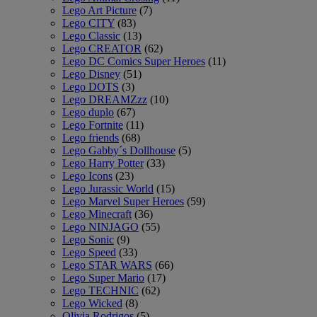
Lego Art Picture
(7)
Lego CITY
(83)
Lego Classic
(13)
Lego CREATOR
(62)
Lego DC Comics Super Heroes
(11)
Lego Disney
(51)
Lego DOTS
(3)
Lego DREAMZzz
(10)
Lego duplo
(67)
Lego Fortnite
(11)
Lego friends
(68)
Lego Gabby´s Dollhouse
(5)
Lego Harry Potter
(33)
Lego Icons
(23)
Lego Jurassic World
(15)
Lego Marvel Super Heroes
(59)
Lego Minecraft
(36)
Lego NINJAGO
(55)
Lego Sonic
(9)
Lego Speed
(33)
Lego STAR WARS
(66)
Lego Super Mario
(17)
Lego TECHNIC
(62)
Lego Wicked
(8)
Olivia Rodrigos
(5)