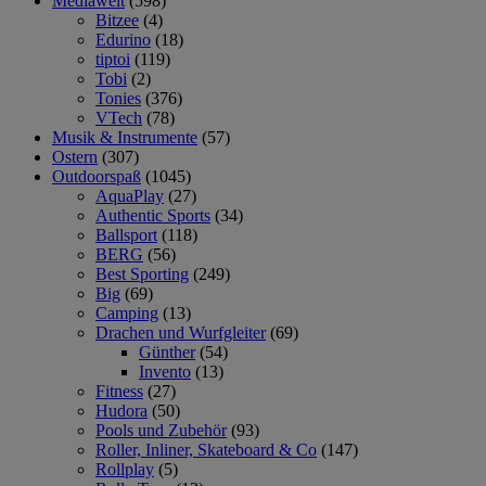
Mediawelt
(598)
Bitzee
(4)
Edurino
(18)
tiptoi
(119)
Tobi
(2)
Tonies
(376)
VTech
(78)
Musik & Instrumente
(57)
Ostern
(307)
Outdoorspaß
(1045)
AquaPlay
(27)
Authentic Sports
(34)
Ballsport
(118)
BERG
(56)
Best Sporting
(249)
Big
(69)
Camping
(13)
Drachen und Wurfgleiter
(69)
Günther
(54)
Invento
(13)
Fitness
(27)
Hudora
(50)
Pools und Zubehör
(93)
Roller, Inliner, Skateboard & Co
(147)
Rollplay
(5)