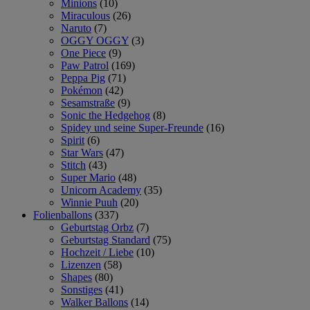
Minions
(10)
Miraculous
(26)
Naruto
(7)
OGGY OGGY
(3)
One Piece
(9)
Paw Patrol
(169)
Peppa Pig
(71)
Pokémon
(42)
Sesamstraße
(9)
Sonic the Hedgehog
(8)
Spidey und seine Super-Freunde
(16)
Spirit
(6)
Star Wars
(47)
Stitch
(43)
Super Mario
(48)
Unicorn Academy
(35)
Winnie Puuh
(20)
Folienballons
(337)
Geburtstag Orbz
(7)
Geburtstag Standard
(75)
Hochzeit / Liebe
(10)
Lizenzen
(58)
Shapes
(80)
Sonstiges
(41)
Walker Ballons
(14)