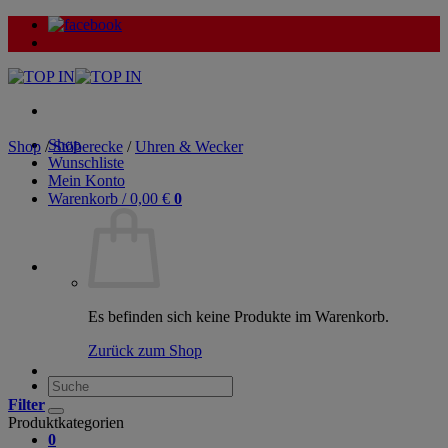
Zum
Inhalt
springen
Shop
Shop
/
Stöberecke
/
Uhren & Wecker
Wunschliste
Mein Konto
Warenkorb /
0,00
€
0
Es befinden sich keine Produkte im Warenkorb.
Zurück zum Shop
Suche
nach:
Filter
Produktkategorien
0