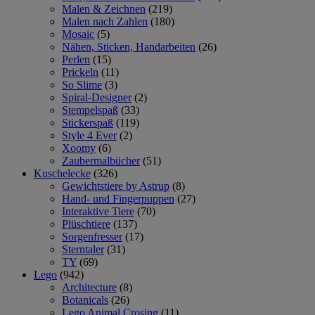
Malen & Zeichnen
(219)
Malen nach Zahlen
(180)
Mosaic
(5)
Nähen, Sticken, Handarbeiten
(26)
Perlen
(15)
Prickeln
(11)
So Slime
(3)
Spiral-Designer
(2)
Stempelspaß
(33)
Stickerspaß
(119)
Style 4 Ever
(2)
Xoomy
(6)
Zaubermalbücher
(51)
Kuschelecke
(326)
Gewichtstiere by Astrup
(8)
Hand- und Fingerpuppen
(27)
Interaktive Tiere
(70)
Plüschtiere
(137)
Sorgenfresser
(17)
Sterntaler
(31)
TY
(69)
Lego
(942)
Architecture
(8)
Botanicals
(26)
Lego Animal Crosing
(11)