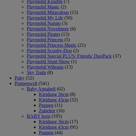
Playmobil Knights
(7)
Playmobil Magic
(2)
Playmobil Miraculous
(15)
Playmobil My Life
(50)
Playmobil Naruto
(3)
Playmobil Novelmore
(6)
Playmobil Pirates
(13)
Playmobil Princess
(5)
Playmobil Princess Magic
(21)
Playmobil Scooby-Doo
(2)
Playmobil Special PLUS/ Friends/ DuoPack
(37)
Playmobil Stunt Show
(1)
Playmobil Wiltopia
(13)
Sky Trails
(8)
Puky
(52)
Puppenwelt
(541)
Baby Annabell
(62)
Kleidung 36cm
(8)
Kleidung 43cm
(32)
Puppen
(11)
Zubehör
(16)
BABY born
(195)
Kleidung 36cm
(17)
Kleidung 43cm
(91)
Puppen
(44)