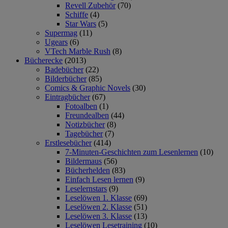
Revell Zubehör
(70)
Schiffe
(4)
Star Wars
(5)
Supermag
(11)
Ugears
(6)
VTech Marble Rush
(8)
Bücherecke
(2013)
Badebücher
(22)
Bilderbücher
(85)
Comics & Graphic Novels
(30)
Eintragbücher
(67)
Fotoalben
(1)
Freundealben
(44)
Notizbücher
(8)
Tagebücher
(7)
Erstlesebücher
(414)
7-Minuten-Geschichten zum Lesenlernen
(10)
Bildermaus
(56)
Bücherhelden
(83)
Einfach Lesen lernen
(9)
Leselernstars
(9)
Leselöwen 1. Klasse
(69)
Leselöwen 2. Klasse
(51)
Leselöwen 3. Klasse
(13)
Leselöwen Lesetraining
(10)