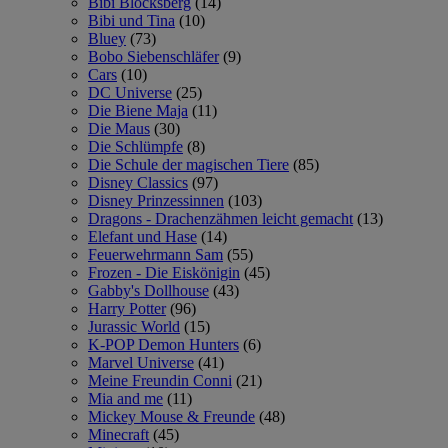
Bibi Blocksberg
(14)
Bibi und Tina
(10)
Bluey
(73)
Bobo Siebenschläfer
(9)
Cars
(10)
DC Universe
(25)
Die Biene Maja
(11)
Die Maus
(30)
Die Schlümpfe
(8)
Die Schule der magischen Tiere
(85)
Disney Classics
(97)
Disney Prinzessinnen
(103)
Dragons - Drachenzähmen leicht gemacht
(13)
Elefant und Hase
(14)
Feuerwehrmann Sam
(55)
Frozen - Die Eiskönigin
(45)
Gabby's Dollhouse
(43)
Harry Potter
(96)
Jurassic World
(15)
K-POP Demon Hunters
(6)
Marvel Universe
(41)
Meine Freundin Conni
(21)
Mia and me
(11)
Mickey Mouse & Freunde
(48)
Minecraft
(45)