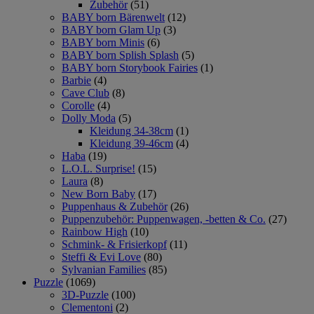
Zubehör
(51)
BABY born Bärenwelt
(12)
BABY born Glam Up
(3)
BABY born Minis
(6)
BABY born Splish Splash
(5)
BABY born Storybook Fairies
(1)
Barbie
(4)
Cave Club
(8)
Corolle
(4)
Dolly Moda
(5)
Kleidung 34-38cm
(1)
Kleidung 39-46cm
(4)
Haba
(19)
L.O.L. Surprise!
(15)
Laura
(8)
New Born Baby
(17)
Puppenhaus & Zubehör
(26)
Puppenzubehör: Puppenwagen, -betten & Co.
(27)
Rainbow High
(10)
Schmink- & Frisierkopf
(11)
Steffi & Evi Love
(80)
Sylvanian Families
(85)
Puzzle
(1069)
3D-Puzzle
(100)
Clementoni
(2)