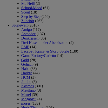
Mc Neill
(2)
School-Mood
(61)
Scout
(18)
Step by Step
(256)
Zubehör
(262)
Spielewelt
(2018)
Amigo
(117)
Asmodee
(137)
Denkriesen
(30)
Drei Hasen in der Abendsonne
(4)
EMF
(14)
Escape-, Krimi- & Story-Spiele
(130)
Game Factory/Carletto
(14)
Goki
(28)
Goliath
(9)
Haba
(83)
Hasbro
(44)
HCM
(3)
Jumbo
(8)
Kosmos
(301)
Magilano
(3)
Mattel
(39)
Megableu
(4)
moses
(133)
Noris/Eichhorn
(103)