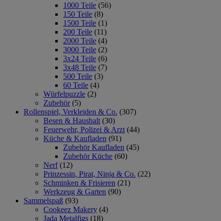
1000 Teile
(56)
150 Teile
(8)
1500 Teile
(1)
200 Teile
(11)
2000 Teile
(4)
3000 Teile
(2)
3x24 Teile
(6)
3x48 Teile
(7)
500 Teile
(3)
60 Teile
(4)
Würfelpuzzle
(2)
Zubehör
(5)
Rollenspiel, Verkleiden & Co.
(307)
Besen & Haushalt
(30)
Feuerwehr, Polizei & Arzt
(44)
Küche & Kaufladen
(91)
Zubehör Kaufladen
(45)
Zubehör Küche
(60)
Nerf
(12)
Prinzessin, Pirat, Ninja & Co.
(22)
Schminken & Frisieren
(21)
Werkzeug & Garten
(90)
Sammelspaß
(93)
Cookeez Makery
(4)
Jada Metalfigs
(18)