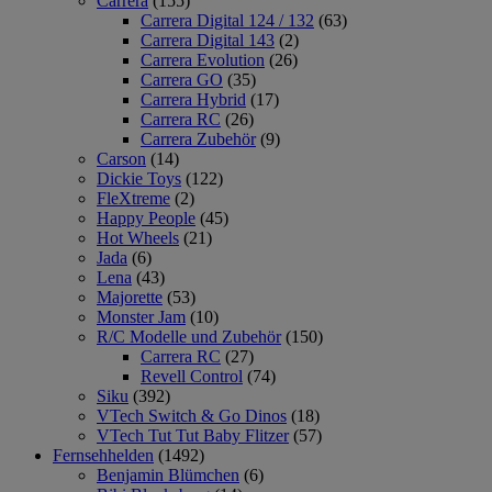
Carrera
(155)
Carrera Digital 124 / 132
(63)
Carrera Digital 143
(2)
Carrera Evolution
(26)
Carrera GO
(35)
Carrera Hybrid
(17)
Carrera RC
(26)
Carrera Zubehör
(9)
Carson
(14)
Dickie Toys
(122)
FleXtreme
(2)
Happy People
(45)
Hot Wheels
(21)
Jada
(6)
Lena
(43)
Majorette
(53)
Monster Jam
(10)
R/C Modelle und Zubehör
(150)
Carrera RC
(27)
Revell Control
(74)
Siku
(392)
VTech Switch & Go Dinos
(18)
VTech Tut Tut Baby Flitzer
(57)
Fernsehhelden
(1492)
Benjamin Blümchen
(6)