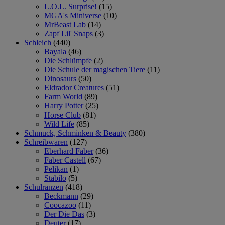
L.O.L. Surprise!
(15)
MGA's Miniverse
(10)
MrBeast Lab
(14)
Zapf Lil' Snaps
(3)
Schleich
(440)
Bayala
(46)
Die Schlümpfe
(2)
Die Schule der magischen Tiere
(11)
Dinosaurs
(50)
Eldrador Creatures
(51)
Farm World
(89)
Harry Potter
(25)
Horse Club
(81)
Wild Life
(85)
Schmuck, Schminken & Beauty
(380)
Schreibwaren
(127)
Eberhard Faber
(36)
Faber Castell
(67)
Pelikan
(1)
Stabilo
(5)
Schulranzen
(418)
Beckmann
(29)
Coocazoo
(11)
Der Die Das
(3)
Deuter
(17)