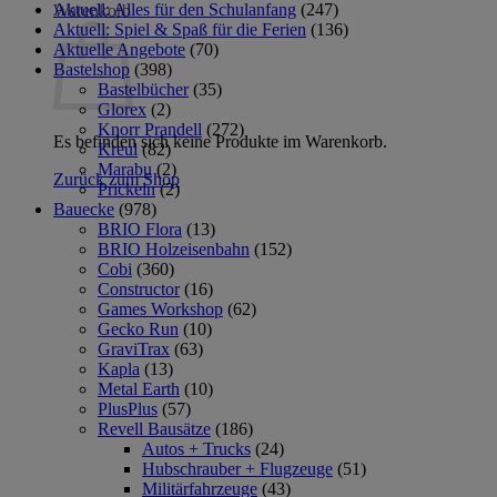
Aktuell: Alles für den Schulanfang
(247)
Warenkorb
Aktuell: Spiel & Spaß für die Ferien
(136)
Aktuelle Angebote
(70)
Bastelshop
(398)
Bastelbücher
(35)
Glorex
(2)
Knorr Prandell
(272)
Es befinden sich keine Produkte im Warenkorb.
Kreul
(82)
Marabu
(2)
Zurück zum Shop
Prickeln
(2)
Bauecke
(978)
BRIO Flora
(13)
BRIO Holzeisenbahn
(152)
Cobi
(360)
Constructor
(16)
Games Workshop
(62)
Gecko Run
(10)
GraviTrax
(63)
Kapla
(13)
Metal Earth
(10)
PlusPlus
(57)
Revell Bausätze
(186)
Autos + Trucks
(24)
Hubschrauber + Flugzeuge
(51)
Militärfahrzeuge
(43)