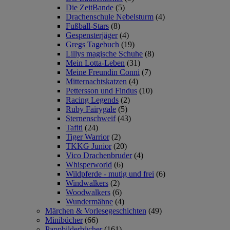
Die ZeitBande
(5)
Drachenschule Nebelsturm
(4)
Fußball-Stars
(8)
Gespensterjäger
(4)
Gregs Tagebuch
(19)
Lillys magische Schuhe
(8)
Mein Lotta-Leben
(31)
Meine Freundin Conni
(7)
Mitternachtskatzen
(4)
Pettersson und Findus
(10)
Racing Legends
(2)
Ruby Fairygale
(5)
Sternenschweif
(43)
Tafiti
(24)
Tiger Warrior
(2)
TKKG Junior
(20)
Vico Drachenbruder
(4)
Whisperworld
(6)
Wildpferde - mutig und frei
(6)
Windwalkers
(2)
Woodwalkers
(6)
Wundermähne
(4)
Märchen & Vorlesegeschichten
(49)
Minibücher
(66)
Pappbilderbücher
(161)