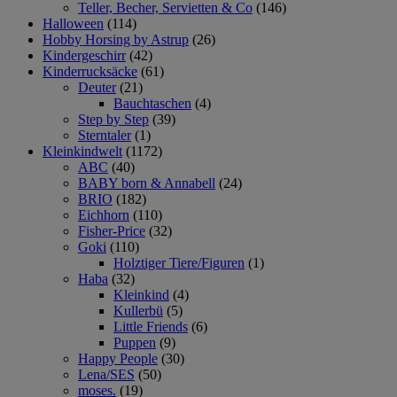
Teller, Becher, Servietten & Co
(146)
Halloween
(114)
Hobby Horsing by Astrup
(26)
Kindergeschirr
(42)
Kinderrucksäcke
(61)
Deuter
(21)
Bauchtaschen
(4)
Step by Step
(39)
Sterntaler
(1)
Kleinkindwelt
(1172)
ABC
(40)
BABY born & Annabell
(24)
BRIO
(182)
Eichhorn
(110)
Fisher-Price
(32)
Goki
(110)
Holztiger Tiere/Figuren
(1)
Haba
(32)
Kleinkind
(4)
Kullerbü
(5)
Little Friends
(6)
Puppen
(9)
Happy People
(30)
Lena/SES
(50)
moses.
(19)