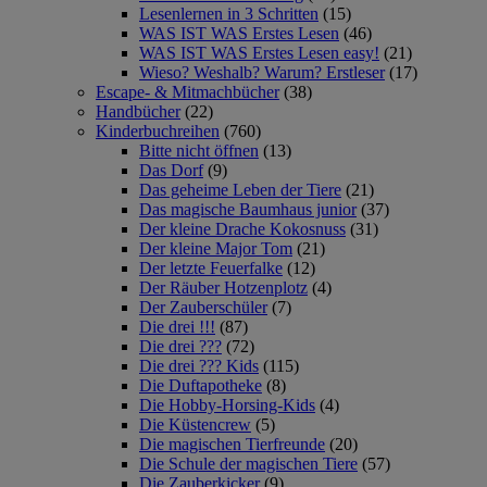
Lesenlernen in 3 Schritten
(15)
WAS IST WAS Erstes Lesen
(46)
WAS IST WAS Erstes Lesen easy!
(21)
Wieso? Weshalb? Warum? Erstleser
(17)
Escape- & Mitmachbücher
(38)
Handbücher
(22)
Kinderbuchreihen
(760)
Bitte nicht öffnen
(13)
Das Dorf
(9)
Das geheime Leben der Tiere
(21)
Das magische Baumhaus junior
(37)
Der kleine Drache Kokosnuss
(31)
Der kleine Major Tom
(21)
Der letzte Feuerfalke
(12)
Der Räuber Hotzenplotz
(4)
Der Zauberschüler
(7)
Die drei !!!
(87)
Die drei ???
(72)
Die drei ??? Kids
(115)
Die Duftapotheke
(8)
Die Hobby-Horsing-Kids
(4)
Die Küstencrew
(5)
Die magischen Tierfreunde
(20)
Die Schule der magischen Tiere
(57)
Die Zauberkicker
(9)