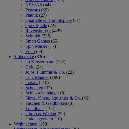
NSV/AS
(44)
Pegasus
(49)
Piatnik
(27)
Quartette & Trumpfspiele
(31)
Quiz-Spiele
(72)
Ravensburger
(428)
Schmidt
(235)
Smart Games
(65)
Spin Master
(17)
Zoch
(59)
Stöberecke
(836)
bb Klostermann
(132)
Goki
(24)
Jojos, Flummis & Co.
(22)
Lutz Mauder
(189)
moses.
(210)
Schenken
(32)
Schlüsselanhänger
(8)
Slime, Knete, Squishies & Co.
(46)
Taschen & Geldbörsen
(3)
Trendhaus
(194)
Uhren & Wecker
(29)
Unkategorisiert
(10)
Weihnachten
(158)