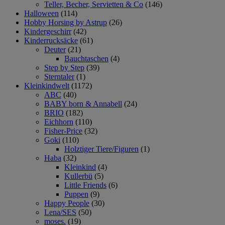
Teller, Becher, Servietten & Co
(146)
Halloween
(114)
Hobby Horsing by Astrup
(26)
Kindergeschirr
(42)
Kinderrucksäcke
(61)
Deuter
(21)
Bauchtaschen
(4)
Step by Step
(39)
Sterntaler
(1)
Kleinkindwelt
(1172)
ABC
(40)
BABY born & Annabell
(24)
BRIO
(182)
Eichhorn
(110)
Fisher-Price
(32)
Goki
(110)
Holztiger Tiere/Figuren
(1)
Haba
(32)
Kleinkind
(4)
Kullerbü
(5)
Little Friends
(6)
Puppen
(9)
Happy People
(30)
Lena/SES
(50)
moses.
(19)