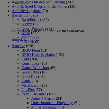
Aktuell: Alles für den Schulanfang
(247)
Warenkorb
Aktuell: Spiel & Spaß für die Ferien
(136)
Aktuelle Angebote
(70)
Bastelshop
(398)
Bastelbücher
(35)
Glorex
(2)
Knorr Prandell
(272)
Es befinden sich keine Produkte im Warenkorb.
Kreul
(82)
Marabu
(2)
Zurück zum Shop
Prickeln
(2)
Bauecke
(978)
BRIO Flora
(13)
BRIO Holzeisenbahn
(152)
Cobi
(360)
Constructor
(16)
Games Workshop
(62)
Gecko Run
(10)
GraviTrax
(63)
Kapla
(13)
Metal Earth
(10)
PlusPlus
(57)
Revell Bausätze
(186)
Autos + Trucks
(24)
Hubschrauber + Flugzeuge
(51)
Militärfahrzeuge
(43)