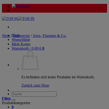
Zum
Inhalt
springen
Shop
Shop
/
Stöberecke
/
Jojos, Flummis & Co.
Wunschliste
Mein Konto
Warenkorb /
0,00
€
0
Es befinden sich keine Produkte im Warenkorb.
Zurück zum Shop
Suche
nach:
Filter
Produktkategorien
0