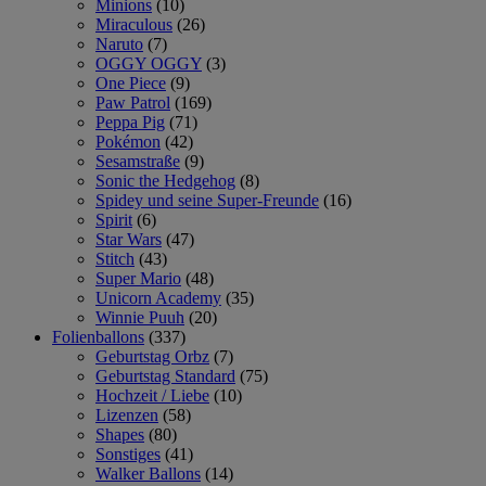
Minions
(10)
Miraculous
(26)
Naruto
(7)
OGGY OGGY
(3)
One Piece
(9)
Paw Patrol
(169)
Peppa Pig
(71)
Pokémon
(42)
Sesamstraße
(9)
Sonic the Hedgehog
(8)
Spidey und seine Super-Freunde
(16)
Spirit
(6)
Star Wars
(47)
Stitch
(43)
Super Mario
(48)
Unicorn Academy
(35)
Winnie Puuh
(20)
Folienballons
(337)
Geburtstag Orbz
(7)
Geburtstag Standard
(75)
Hochzeit / Liebe
(10)
Lizenzen
(58)
Shapes
(80)
Sonstiges
(41)
Walker Ballons
(14)