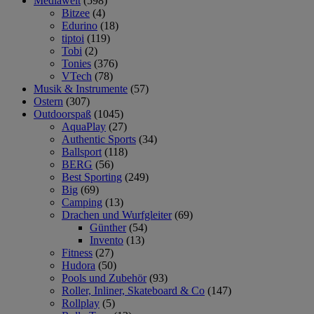
Mediawelt
(598)
Bitzee
(4)
Edurino
(18)
tiptoi
(119)
Tobi
(2)
Tonies
(376)
VTech
(78)
Musik & Instrumente
(57)
Ostern
(307)
Outdoorspaß
(1045)
AquaPlay
(27)
Authentic Sports
(34)
Ballsport
(118)
BERG
(56)
Best Sporting
(249)
Big
(69)
Camping
(13)
Drachen und Wurfgleiter
(69)
Günther
(54)
Invento
(13)
Fitness
(27)
Hudora
(50)
Pools und Zubehör
(93)
Roller, Inliner, Skateboard & Co
(147)
Rollplay
(5)