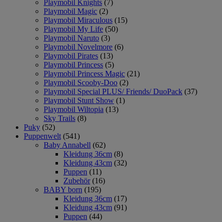
Playmobil Knights
(7)
Playmobil Magic
(2)
Playmobil Miraculous
(15)
Playmobil My Life
(50)
Playmobil Naruto
(3)
Playmobil Novelmore
(6)
Playmobil Pirates
(13)
Playmobil Princess
(5)
Playmobil Princess Magic
(21)
Playmobil Scooby-Doo
(2)
Playmobil Special PLUS/ Friends/ DuoPack
(37)
Playmobil Stunt Show
(1)
Playmobil Wiltopia
(13)
Sky Trails
(8)
Puky
(52)
Puppenwelt
(541)
Baby Annabell
(62)
Kleidung 36cm
(8)
Kleidung 43cm
(32)
Puppen
(11)
Zubehör
(16)
BABY born
(195)
Kleidung 36cm
(17)
Kleidung 43cm
(91)
Puppen
(44)