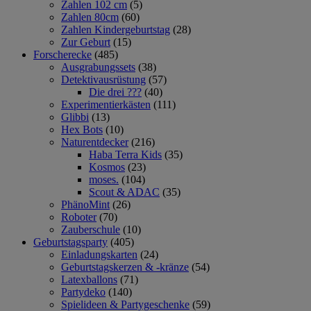
Zahlen 102 cm
(5)
Zahlen 80cm
(60)
Zahlen Kindergeburtstag
(28)
Zur Geburt
(15)
Forscherecke
(485)
Ausgrabungssets
(38)
Detektivausrüstung
(57)
Die drei ???
(40)
Experimentierkästen
(111)
Glibbi
(13)
Hex Bots
(10)
Naturentdecker
(216)
Haba Terra Kids
(35)
Kosmos
(23)
moses.
(104)
Scout & ADAC
(35)
PhänoMint
(26)
Roboter
(70)
Zauberschule
(10)
Geburtstagsparty
(405)
Einladungskarten
(24)
Geburtstagskerzen & -kränze
(54)
Latexballons
(71)
Partydeko
(140)
Spielideen & Partygeschenke
(59)