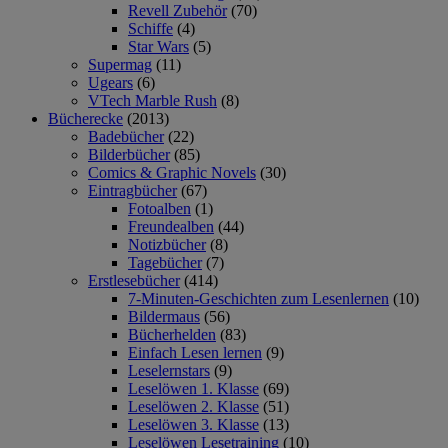
Revell Zubehör
(70)
Schiffe
(4)
Star Wars
(5)
Supermag
(11)
Ugears
(6)
VTech Marble Rush
(8)
Bücherecke
(2013)
Badebücher
(22)
Bilderbücher
(85)
Comics & Graphic Novels
(30)
Eintragbücher
(67)
Fotoalben
(1)
Freundealben
(44)
Notizbücher
(8)
Tagebücher
(7)
Erstlesebücher
(414)
7-Minuten-Geschichten zum Lesenlernen
(10)
Bildermaus
(56)
Bücherhelden
(83)
Einfach Lesen lernen
(9)
Leselernstars
(9)
Leselöwen 1. Klasse
(69)
Leselöwen 2. Klasse
(51)
Leselöwen 3. Klasse
(13)
Leselöwen Lesetraining
(10)