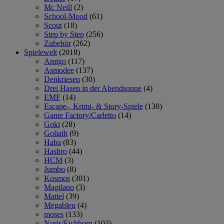
Mc Neill
(2)
School-Mood
(61)
Scout
(18)
Step by Step
(256)
Zubehör
(262)
Spielewelt
(2018)
Amigo
(117)
Asmodee
(137)
Denkriesen
(30)
Drei Hasen in der Abendsonne
(4)
EMF
(14)
Escape-, Krimi- & Story-Spiele
(130)
Game Factory/Carletto
(14)
Goki
(28)
Goliath
(9)
Haba
(83)
Hasbro
(44)
HCM
(3)
Jumbo
(8)
Kosmos
(301)
Magilano
(3)
Mattel
(39)
Megableu
(4)
moses
(133)
Noris/Eichhorn
(103)