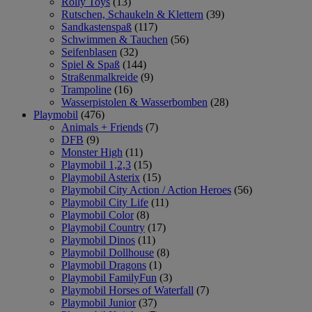
Rolly Toys
(13)
Rutschen, Schaukeln & Klettern
(39)
Sandkastenspaß
(117)
Schwimmen & Tauchen
(56)
Seifenblasen
(32)
Spiel & Spaß
(144)
Straßenmalkreide
(9)
Trampoline
(16)
Wasserpistolen & Wasserbomben
(28)
Playmobil
(476)
Animals + Friends
(7)
DFB
(9)
Monster High
(11)
Playmobil 1,2,3
(15)
Playmobil Asterix
(15)
Playmobil City Action / Action Heroes
(56)
Playmobil City Life
(11)
Playmobil Color
(8)
Playmobil Country
(17)
Playmobil Dinos
(11)
Playmobil Dollhouse
(8)
Playmobil Dragons
(1)
Playmobil FamilyFun
(3)
Playmobil Horses of Waterfall
(7)
Playmobil Junior
(37)