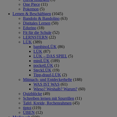
One Piece
(11)
Pokemon
(5)
Lernen & Beschäftigen
(1045)
Bandolo & Bandolino
(63)
Digitales Lernen
(50)
Edurino
(18)
Fit für die Schule
(52)
LERNSTERN
(22)
LÜK
(389)
bambinoLÜK
(86)
LÜK
(87)
LÜK – DAS SPIEL
(5)
miniLÜK
(189)
pocketLÜK
(1)
SteckLÜK
(19)
Tipp-drauf-LÜK
(2)
Mitmach- und Entdeckerhefte
(188)
WAS IST WAS
(61)
Wieso? Weshalb? Warum?
(60)
Quizblöcke
(49)
Schreiben lernen mit Spurrillen
(11)
Tafel, Kreide, Rechenrahmen
(45)
tiptoi
(119)
ÜBEN
(12)