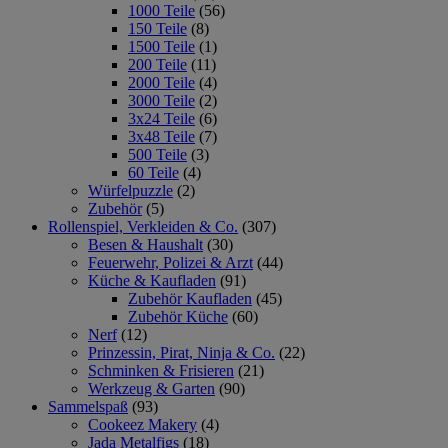
1000 Teile
(56)
150 Teile
(8)
1500 Teile
(1)
200 Teile
(11)
2000 Teile
(4)
3000 Teile
(2)
3x24 Teile
(6)
3x48 Teile
(7)
500 Teile
(3)
60 Teile
(4)
Würfelpuzzle
(2)
Zubehör
(5)
Rollenspiel, Verkleiden & Co.
(307)
Besen & Haushalt
(30)
Feuerwehr, Polizei & Arzt
(44)
Küche & Kaufladen
(91)
Zubehör Kaufladen
(45)
Zubehör Küche
(60)
Nerf
(12)
Prinzessin, Pirat, Ninja & Co.
(22)
Schminken & Frisieren
(21)
Werkzeug & Garten
(90)
Sammelspaß
(93)
Cookeez Makery
(4)
Jada Metalfigs
(18)