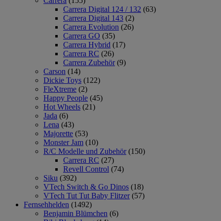
Carrera
(155)
Carrera Digital 124 / 132
(63)
Carrera Digital 143
(2)
Carrera Evolution
(26)
Carrera GO
(35)
Carrera Hybrid
(17)
Carrera RC
(26)
Carrera Zubehör
(9)
Carson
(14)
Dickie Toys
(122)
FleXtreme
(2)
Happy People
(45)
Hot Wheels
(21)
Jada
(6)
Lena
(43)
Majorette
(53)
Monster Jam
(10)
R/C Modelle und Zubehör
(150)
Carrera RC
(27)
Revell Control
(74)
Siku
(392)
VTech Switch & Go Dinos
(18)
VTech Tut Tut Baby Flitzer
(57)
Fernsehhelden
(1492)
Benjamin Blümchen
(6)