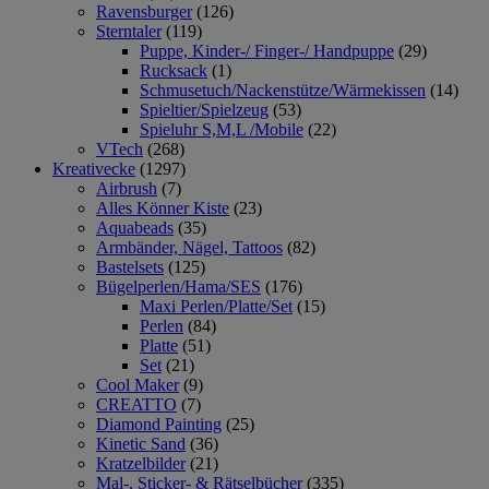
Ravensburger
(126)
Sterntaler
(119)
Puppe, Kinder-/ Finger-/ Handpuppe
(29)
Rucksack
(1)
Schmusetuch/Nackenstütze/Wärmekissen
(14)
Spieltier/Spielzeug
(53)
Spieluhr S,M,L /Mobile
(22)
VTech
(268)
Kreativecke
(1297)
Airbrush
(7)
Alles Könner Kiste
(23)
Aquabeads
(35)
Armbänder, Nägel, Tattoos
(82)
Bastelsets
(125)
Bügelperlen/Hama/SES
(176)
Maxi Perlen/Platte/Set
(15)
Perlen
(84)
Platte
(51)
Set
(21)
Cool Maker
(9)
CREATTO
(7)
Diamond Painting
(25)
Kinetic Sand
(36)
Kratzelbilder
(21)
Mal-, Sticker- & Rätselbücher
(335)