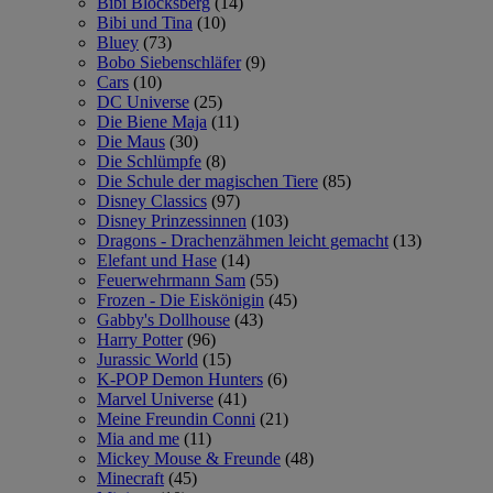
Bibi Blocksberg
(14)
Bibi und Tina
(10)
Bluey
(73)
Bobo Siebenschläfer
(9)
Cars
(10)
DC Universe
(25)
Die Biene Maja
(11)
Die Maus
(30)
Die Schlümpfe
(8)
Die Schule der magischen Tiere
(85)
Disney Classics
(97)
Disney Prinzessinnen
(103)
Dragons - Drachenzähmen leicht gemacht
(13)
Elefant und Hase
(14)
Feuerwehrmann Sam
(55)
Frozen - Die Eiskönigin
(45)
Gabby's Dollhouse
(43)
Harry Potter
(96)
Jurassic World
(15)
K-POP Demon Hunters
(6)
Marvel Universe
(41)
Meine Freundin Conni
(21)
Mia and me
(11)
Mickey Mouse & Freunde
(48)
Minecraft
(45)