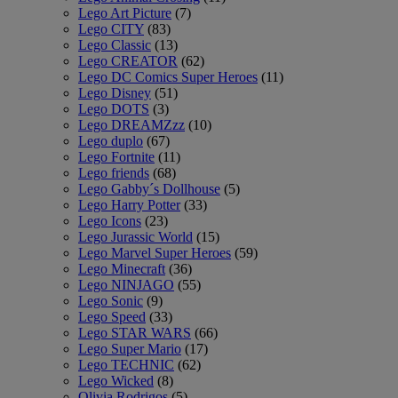
Lego Art Picture
(7)
Lego CITY
(83)
Lego Classic
(13)
Lego CREATOR
(62)
Lego DC Comics Super Heroes
(11)
Lego Disney
(51)
Lego DOTS
(3)
Lego DREAMZzz
(10)
Lego duplo
(67)
Lego Fortnite
(11)
Lego friends
(68)
Lego Gabby´s Dollhouse
(5)
Lego Harry Potter
(33)
Lego Icons
(23)
Lego Jurassic World
(15)
Lego Marvel Super Heroes
(59)
Lego Minecraft
(36)
Lego NINJAGO
(55)
Lego Sonic
(9)
Lego Speed
(33)
Lego STAR WARS
(66)
Lego Super Mario
(17)
Lego TECHNIC
(62)
Lego Wicked
(8)
Olivia Rodrigos
(5)