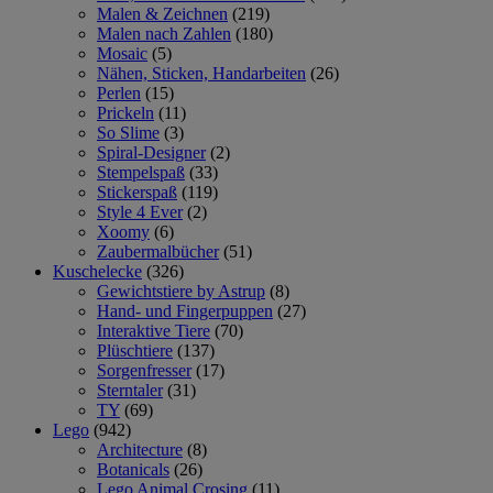
Malen & Zeichnen
(219)
Malen nach Zahlen
(180)
Mosaic
(5)
Nähen, Sticken, Handarbeiten
(26)
Perlen
(15)
Prickeln
(11)
So Slime
(3)
Spiral-Designer
(2)
Stempelspaß
(33)
Stickerspaß
(119)
Style 4 Ever
(2)
Xoomy
(6)
Zaubermalbücher
(51)
Kuschelecke
(326)
Gewichtstiere by Astrup
(8)
Hand- und Fingerpuppen
(27)
Interaktive Tiere
(70)
Plüschtiere
(137)
Sorgenfresser
(17)
Sterntaler
(31)
TY
(69)
Lego
(942)
Architecture
(8)
Botanicals
(26)
Lego Animal Crosing
(11)