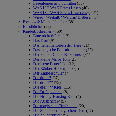
Lesenlernen in 3 Schritten
(15)
WAS IST WAS Erstes Lesen
(46)
WAS IST WAS Erstes Lesen easy!
(21)
Wieso? Weshalb? Warum? Erstleser
(17)
Escape- & Mitmachbücher
(38)
Handbücher
(22)
Kinderbuchreihen
(760)
Bitte nicht öffnen
(13)
Das Dorf
(9)
Das geheime Leben der Tiere
(21)
Das magische Baumhaus junior
(37)
Der kleine Drache Kokosnuss
(31)
Der kleine Major Tom
(21)
Der letzte Feuerfalke
(12)
Der Räuber Hotzenplotz
(4)
Der Zauberschüler
(7)
Die drei !!!
(87)
Die drei ???
(72)
Die drei ??? Kids
(115)
Die Duftapotheke
(8)
Die Hobby-Horsing-Kids
(4)
Die Küstencrew
(5)
Die magischen Tierfreunde
(20)
Die Schule der magischen Tiere
(57)
Die Zauberkicker
(9)