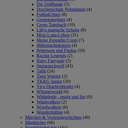
Die ZeitBande
(5)
Drachenschule Nebelsturm
(4)
Fußball-Stars
(8)
Gespensterjäger
(4)
Gregs Tagebuch
(19)
Lillys magische Schuhe
(8)
Mein Lotta-Leben
(31)
Meine Freundin Conni
(7)
Mitternachtskatzen
(4)
Pettersson und Findus
(10)
Racing Legends
(2)
Ruby Fairygale
(5)
Sternenschweif
(43)
Tafiti
(24)
Tiger Warrior
(2)
TKKG Junior
(20)
Vico Drachenbruder
(4)
Whisperworld
(6)
Wildpferde - mutig und frei
(6)
Windwalkers
(2)
Woodwalkers
(6)
Wundermähne
(4)
Märchen & Vorlesegeschichten
(49)
Minibücher
(66)
Pappbilderbücher
(161)