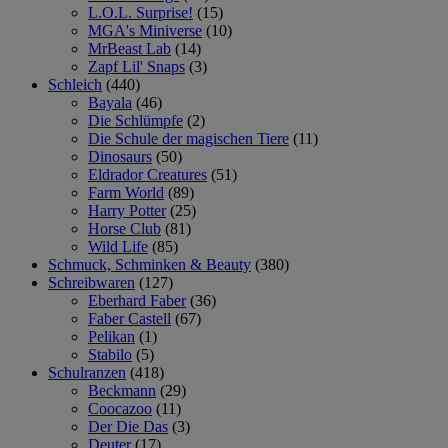
L.O.L. Surprise!
(15)
MGA's Miniverse
(10)
MrBeast Lab
(14)
Zapf Lil' Snaps
(3)
Schleich
(440)
Bayala
(46)
Die Schlümpfe
(2)
Die Schule der magischen Tiere
(11)
Dinosaurs
(50)
Eldrador Creatures
(51)
Farm World
(89)
Harry Potter
(25)
Horse Club
(81)
Wild Life
(85)
Schmuck, Schminken & Beauty
(380)
Schreibwaren
(127)
Eberhard Faber
(36)
Faber Castell
(67)
Pelikan
(1)
Stabilo
(5)
Schulranzen
(418)
Beckmann
(29)
Coocazoo
(11)
Der Die Das
(3)
Deuter
(17)