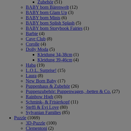
Zubehör
(51)
BABY born Bärenwelt
(12)
BABY born Glam Up
(3)
BABY born Minis
(6)
BABY born Splish Splash
(5)
BABY born Storybook Fairies
(1)
Barbie
(4)
Cave Club
(8)
Corolle
(4)
Dolly Moda
(5)
Kleidung 34-38cm
(1)
Kleidung 39-46cm
(4)
Haba
(19)
L.O.L. Surprise!
(15)
Laura
(8)
New Born Baby
(17)
Puppenhaus & Zubehör
(26)
Puppenzubehör: Puppenwagen, -betten & Co.
(27)
Rainbow High
(10)
Schmink- & Frisierkopf
(11)
Steffi & Evi Love
(80)
Sylvanian Families
(85)
Puzzle
(1069)
3D-Puzzle
(100)
Clementoni
(2)