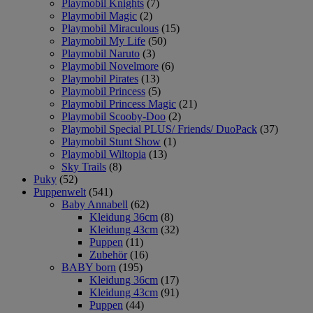
Playmobil Knights
(7)
Playmobil Magic
(2)
Playmobil Miraculous
(15)
Playmobil My Life
(50)
Playmobil Naruto
(3)
Playmobil Novelmore
(6)
Playmobil Pirates
(13)
Playmobil Princess
(5)
Playmobil Princess Magic
(21)
Playmobil Scooby-Doo
(2)
Playmobil Special PLUS/ Friends/ DuoPack
(37)
Playmobil Stunt Show
(1)
Playmobil Wiltopia
(13)
Sky Trails
(8)
Puky
(52)
Puppenwelt
(541)
Baby Annabell
(62)
Kleidung 36cm
(8)
Kleidung 43cm
(32)
Puppen
(11)
Zubehör
(16)
BABY born
(195)
Kleidung 36cm
(17)
Kleidung 43cm
(91)
Puppen
(44)