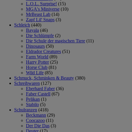
L.O.L. Surprise!
(15)
MGA's Miniverse
(10)
MrBeast Lab
(14)
Zapf Lil' Snaps
(3)
Schleich
(440)
Bayala
(46)
Die Schlümpfe
(2)
Die Schule der magischen Tiere
(11)
Dinosaurs
(50)
Eldrador Creatures
(51)
Farm World
(89)
Harry Potter
(25)
Horse Club
(81)
Wild Life
(85)
Schmuck, Schminken & Beauty
(380)
Schreibwaren
(127)
Eberhard Faber
(36)
Faber Castell
(67)
Pelikan
(1)
Stabilo
(5)
Schulranzen
(418)
Beckmann
(29)
Coocazoo
(11)
Der Die Das
(3)
Deuter
(17)