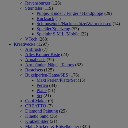
Ravensburger
(126)
Sterntaler
(119)
Puppe, Kinder-/ Finger-/ Handpuppe
(29)
Rucksack
(1)
Schmusetuch/Nackenstütze/Wärmekissen
(14)
Spieltier/Spielzeug
(53)
Spieluhr S,M,L /Mobile
(22)
VTech
(268)
Kreativecke
(1297)
Airbrush
(7)
Alles Könner Kiste
(23)
Aquabeads
(35)
Armbänder, Nägel, Tattoos
(82)
Bastelsets
(125)
Bügelperlen/Hama/SES
(176)
Maxi Perlen/Platte/Set
(15)
Perlen
(84)
Platte
(51)
Set
(21)
Cool Maker
(9)
CREATTO
(7)
Diamond Painting
(25)
Kinetic Sand
(36)
Kratzelbilder
(21)
Mal-, Sticker- & Rätselbücher
(335)