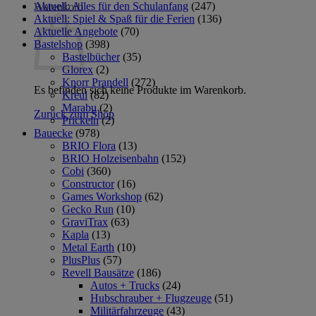
Aktuell: Alles für den Schulanfang
(247)
Warenkorb
Aktuell: Spiel & Spaß für die Ferien
(136)
Aktuelle Angebote
(70)
Bastelshop
(398)
Bastelbücher
(35)
Glorex
(2)
Knorr Prandell
(272)
Es befinden sich keine Produkte im Warenkorb.
Kreul
(82)
Marabu
(2)
Zurück zum Shop
Prickeln
(2)
Bauecke
(978)
BRIO Flora
(13)
BRIO Holzeisenbahn
(152)
Cobi
(360)
Constructor
(16)
Games Workshop
(62)
Gecko Run
(10)
GraviTrax
(63)
Kapla
(13)
Metal Earth
(10)
PlusPlus
(57)
Revell Bausätze
(186)
Autos + Trucks
(24)
Hubschrauber + Flugzeuge
(51)
Militärfahrzeuge
(43)