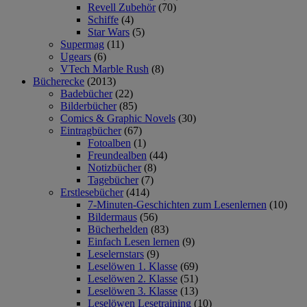
Revell Zubehör
(70)
Schiffe
(4)
Star Wars
(5)
Supermag
(11)
Ugears
(6)
VTech Marble Rush
(8)
Bücherecke
(2013)
Badebücher
(22)
Bilderbücher
(85)
Comics & Graphic Novels
(30)
Eintragbücher
(67)
Fotoalben
(1)
Freundealben
(44)
Notizbücher
(8)
Tagebücher
(7)
Erstlesebücher
(414)
7-Minuten-Geschichten zum Lesenlernen
(10)
Bildermaus
(56)
Bücherhelden
(83)
Einfach Lesen lernen
(9)
Leselernstars
(9)
Leselöwen 1. Klasse
(69)
Leselöwen 2. Klasse
(51)
Leselöwen 3. Klasse
(13)
Leselöwen Lesetraining
(10)