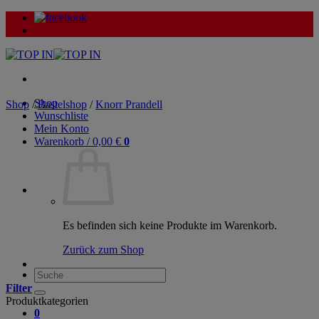
Zum
Inhalt
springen
Shop
Shop
/
Bastelshop
/
Knorr Prandell
Wunschliste
Mein Konto
Warenkorb /
0,00
€
0
Es befinden sich keine Produkte im Warenkorb.
Zurück zum Shop
Suche
nach:
Filter
Produktkategorien
0