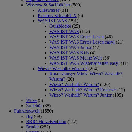
Wissens- & Sachbücher
(589)
Alleswisser
(31)
Kosmos SchlauFUX
(6)
WAS IST WAS
(291)
Quizblöcke
(25)
WAS IST WAS
(112)
WAS IST WAS Erstes Lesen
(46)
WAS IST WAS Erstes Lesen easy!
(21)
WAS IST WAS Junior
(47)
WAS IST WAS Kids
(4)
WAS IST WAS Meine Welt
(36)
WAS IST WAS Wissenschaften easy!
(11)
Wieso? Weshalb? Warum?
(264)
Ravensburger Minis: Wieso? Weshalb?
Warum?
(20)
Wieso? Weshalb? Warum?
(120)
Wieso? Weshalb? Warum? Erstleser
(17)
Wieso? Weshalb? Warum? Junior
(105)
Witze
(5)
Zubehör
(38)
Fahrzeugwelt
(1550)
Big
(69)
BRIO Holzeisenbahn
(152)
Bruder
(282)