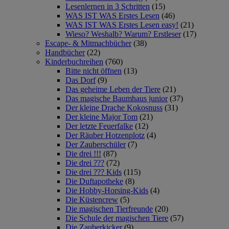
Lesenlernen in 3 Schritten
(15)
WAS IST WAS Erstes Lesen
(46)
WAS IST WAS Erstes Lesen easy!
(21)
Wieso? Weshalb? Warum? Erstleser
(17)
Escape- & Mitmachbücher
(38)
Handbücher
(22)
Kinderbuchreihen
(760)
Bitte nicht öffnen
(13)
Das Dorf
(9)
Das geheime Leben der Tiere
(21)
Das magische Baumhaus junior
(37)
Der kleine Drache Kokosnuss
(31)
Der kleine Major Tom
(21)
Der letzte Feuerfalke
(12)
Der Räuber Hotzenplotz
(4)
Der Zauberschüler
(7)
Die drei !!!
(87)
Die drei ???
(72)
Die drei ??? Kids
(115)
Die Duftapotheke
(8)
Die Hobby-Horsing-Kids
(4)
Die Küstencrew
(5)
Die magischen Tierfreunde
(20)
Die Schule der magischen Tiere
(57)
Die Zauberkicker
(9)