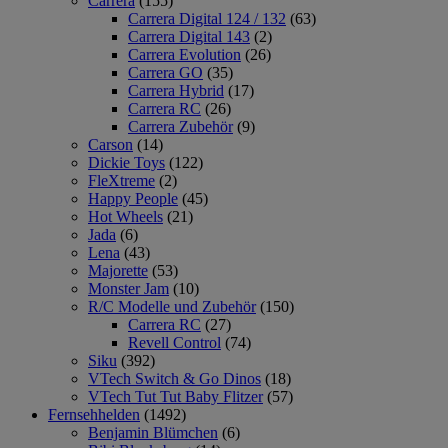
Carrera
(155)
Carrera Digital 124 / 132
(63)
Carrera Digital 143
(2)
Carrera Evolution
(26)
Carrera GO
(35)
Carrera Hybrid
(17)
Carrera RC
(26)
Carrera Zubehör
(9)
Carson
(14)
Dickie Toys
(122)
FleXtreme
(2)
Happy People
(45)
Hot Wheels
(21)
Jada
(6)
Lena
(43)
Majorette
(53)
Monster Jam
(10)
R/C Modelle und Zubehör
(150)
Carrera RC
(27)
Revell Control
(74)
Siku
(392)
VTech Switch & Go Dinos
(18)
VTech Tut Tut Baby Flitzer
(57)
Fernsehhelden
(1492)
Benjamin Blümchen
(6)