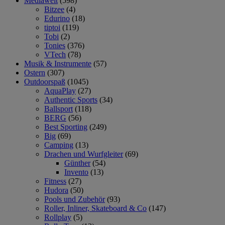
Mediawelt
(598)
Bitzee
(4)
Edurino
(18)
tiptoi
(119)
Tobi
(2)
Tonies
(376)
VTech
(78)
Musik & Instrumente
(57)
Ostern
(307)
Outdoorspaß
(1045)
AquaPlay
(27)
Authentic Sports
(34)
Ballsport
(118)
BERG
(56)
Best Sporting
(249)
Big
(69)
Camping
(13)
Drachen und Wurfgleiter
(69)
Günther
(54)
Invento
(13)
Fitness
(27)
Hudora
(50)
Pools und Zubehör
(93)
Roller, Inliner, Skateboard & Co
(147)
Rollplay
(5)