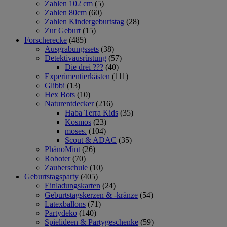
Zahlen 102 cm
(5)
Zahlen 80cm
(60)
Zahlen Kindergeburtstag
(28)
Zur Geburt
(15)
Forscherecke
(485)
Ausgrabungssets
(38)
Detektivausrüstung
(57)
Die drei ???
(40)
Experimentierkästen
(111)
Glibbi
(13)
Hex Bots
(10)
Naturentdecker
(216)
Haba Terra Kids
(35)
Kosmos
(23)
moses.
(104)
Scout & ADAC
(35)
PhänoMint
(26)
Roboter
(70)
Zauberschule
(10)
Geburtstagsparty
(405)
Einladungskarten
(24)
Geburtstagskerzen & -kränze
(54)
Latexballons
(71)
Partydeko
(140)
Spielideen & Partygeschenke
(59)