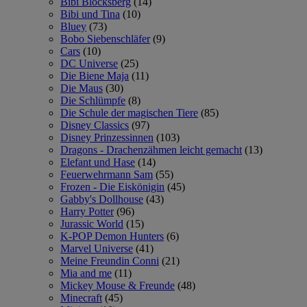
Bibi Blocksberg
(14)
Bibi und Tina
(10)
Bluey
(73)
Bobo Siebenschläfer
(9)
Cars
(10)
DC Universe
(25)
Die Biene Maja
(11)
Die Maus
(30)
Die Schlümpfe
(8)
Die Schule der magischen Tiere
(85)
Disney Classics
(97)
Disney Prinzessinnen
(103)
Dragons - Drachenzähmen leicht gemacht
(13)
Elefant und Hase
(14)
Feuerwehrmann Sam
(55)
Frozen - Die Eiskönigin
(45)
Gabby's Dollhouse
(43)
Harry Potter
(96)
Jurassic World
(15)
K-POP Demon Hunters
(6)
Marvel Universe
(41)
Meine Freundin Conni
(21)
Mia and me
(11)
Mickey Mouse & Freunde
(48)
Minecraft
(45)