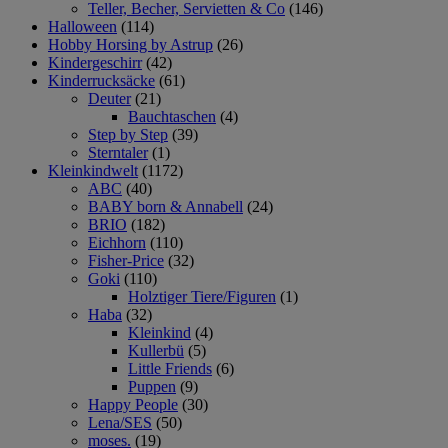
Teller, Becher, Servietten & Co
(146)
Halloween
(114)
Hobby Horsing by Astrup
(26)
Kindergeschirr
(42)
Kinderrucksäcke
(61)
Deuter
(21)
Bauchtaschen
(4)
Step by Step
(39)
Sterntaler
(1)
Kleinkindwelt
(1172)
ABC
(40)
BABY born & Annabell
(24)
BRIO
(182)
Eichhorn
(110)
Fisher-Price
(32)
Goki
(110)
Holztiger Tiere/Figuren
(1)
Haba
(32)
Kleinkind
(4)
Kullerbü
(5)
Little Friends
(6)
Puppen
(9)
Happy People
(30)
Lena/SES
(50)
moses.
(19)