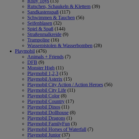
Rolly Toys
(13)
Rutschen, Schaukeln & Klettern
(39)
Sandkastenspaß
(117)
Schwimmen & Tauchen
(56)
Seifenblasen
(32)
Spiel & Spaß
(144)
Straßenmalkreide
(9)
Trampoline
(16)
Wasserpistolen & Wasserbomben
(28)
Playmobil
(476)
Animals + Friends
(7)
DFB
(9)
Monster High
(11)
Playmobil 1,2,3
(15)
Playmobil Asterix
(15)
Playmobil City Action / Action Heroes
(56)
Playmobil City Life
(11)
Playmobil Color
(8)
Playmobil Country
(17)
Playmobil Dinos
(11)
Playmobil Dollhouse
(8)
Playmobil Dragons
(1)
Playmobil FamilyFun
(3)
Playmobil Horses of Waterfall
(7)
Playmobil Junior
(37)