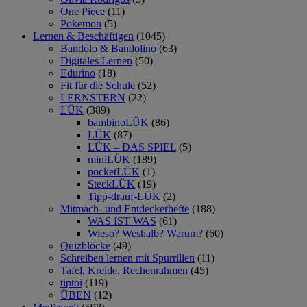
One Piece
(11)
Pokemon
(5)
Lernen & Beschäftigen
(1045)
Bandolo & Bandolino
(63)
Digitales Lernen
(50)
Edurino
(18)
Fit für die Schule
(52)
LERNSTERN
(22)
LÜK
(389)
bambinoLÜK
(86)
LÜK
(87)
LÜK – DAS SPIEL
(5)
miniLÜK
(189)
pocketLÜK
(1)
SteckLÜK
(19)
Tipp-drauf-LÜK
(2)
Mitmach- und Entdeckerhefte
(188)
WAS IST WAS
(61)
Wieso? Weshalb? Warum?
(60)
Quizblöcke
(49)
Schreiben lernen mit Spurrillen
(11)
Tafel, Kreide, Rechenrahmen
(45)
tiptoi
(119)
ÜBEN
(12)