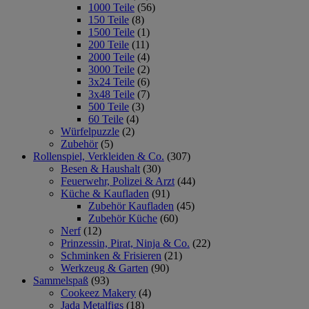
1000 Teile
(56)
150 Teile
(8)
1500 Teile
(1)
200 Teile
(11)
2000 Teile
(4)
3000 Teile
(2)
3x24 Teile
(6)
3x48 Teile
(7)
500 Teile
(3)
60 Teile
(4)
Würfelpuzzle
(2)
Zubehör
(5)
Rollenspiel, Verkleiden & Co.
(307)
Besen & Haushalt
(30)
Feuerwehr, Polizei & Arzt
(44)
Küche & Kaufladen
(91)
Zubehör Kaufladen
(45)
Zubehör Küche
(60)
Nerf
(12)
Prinzessin, Pirat, Ninja & Co.
(22)
Schminken & Frisieren
(21)
Werkzeug & Garten
(90)
Sammelspaß
(93)
Cookeez Makery
(4)
Jada Metalfigs
(18)