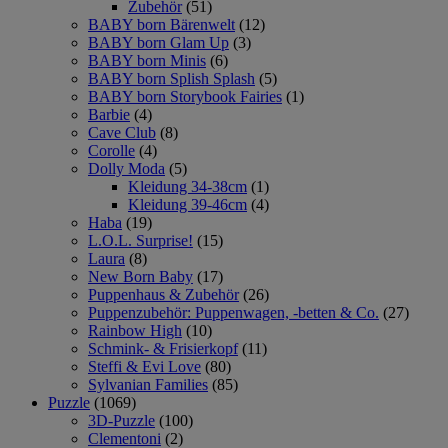
Zubehör
(51)
BABY born Bärenwelt
(12)
BABY born Glam Up
(3)
BABY born Minis
(6)
BABY born Splish Splash
(5)
BABY born Storybook Fairies
(1)
Barbie
(4)
Cave Club
(8)
Corolle
(4)
Dolly Moda
(5)
Kleidung 34-38cm
(1)
Kleidung 39-46cm
(4)
Haba
(19)
L.O.L. Surprise!
(15)
Laura
(8)
New Born Baby
(17)
Puppenhaus & Zubehör
(26)
Puppenzubehör: Puppenwagen, -betten & Co.
(27)
Rainbow High
(10)
Schmink- & Frisierkopf
(11)
Steffi & Evi Love
(80)
Sylvanian Families
(85)
Puzzle
(1069)
3D-Puzzle
(100)
Clementoni
(2)