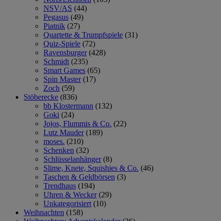
NSV/AS
(44)
Pegasus
(49)
Piatnik
(27)
Quartette & Trumpfspiele
(31)
Quiz-Spiele
(72)
Ravensburger
(428)
Schmidt
(235)
Smart Games
(65)
Spin Master
(17)
Zoch
(59)
Stöberecke
(836)
bb Klostermann
(132)
Goki
(24)
Jojos, Flummis & Co.
(22)
Lutz Mauder
(189)
moses.
(210)
Schenken
(32)
Schlüsselanhänger
(8)
Slime, Knete, Squishies & Co.
(46)
Taschen & Geldbörsen
(3)
Trendhaus
(194)
Uhren & Wecker
(29)
Unkategorisiert
(10)
Weihnachten
(158)