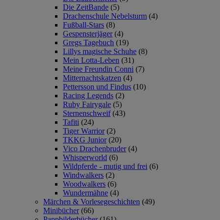
Die ZeitBande
(5)
Drachenschule Nebelsturm
(4)
Fußball-Stars
(8)
Gespensterjäger
(4)
Gregs Tagebuch
(19)
Lillys magische Schuhe
(8)
Mein Lotta-Leben
(31)
Meine Freundin Conni
(7)
Mitternachtskatzen
(4)
Pettersson und Findus
(10)
Racing Legends
(2)
Ruby Fairygale
(5)
Sternenschweif
(43)
Tafiti
(24)
Tiger Warrior
(2)
TKKG Junior
(20)
Vico Drachenbruder
(4)
Whisperworld
(6)
Wildpferde - mutig und frei
(6)
Windwalkers
(2)
Woodwalkers
(6)
Wundermähne
(4)
Märchen & Vorlesegeschichten
(49)
Minibücher
(66)
Pappbilderbücher
(161)