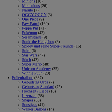
Minions
(10)
Miraculous
(26)
Naruto
(7)
OGGY OGGY
(3)
One Piece
(9)
Paw Patrol
(169)
Peppa Pig
(71)
Pokémon
(42)
Sesamstraße
(9)
Sonic the Hedgehog
(8)
Spidey und seine Super-Freunde
(16)
Spirit
(6)
Star Wars
(47)
Stitch
(43)
Super Mario
(48)
Unicorn Academy
(35)
Winnie Puuh
(20)
Folienballons
(337)
Geburtstag Orbz
(7)
Geburtstag Standard
(75)
Hochzeit / Liebe
(10)
Lizenzen
(58)
Shapes
(80)
Sonstiges
(41)
Walker Ballons
(14)