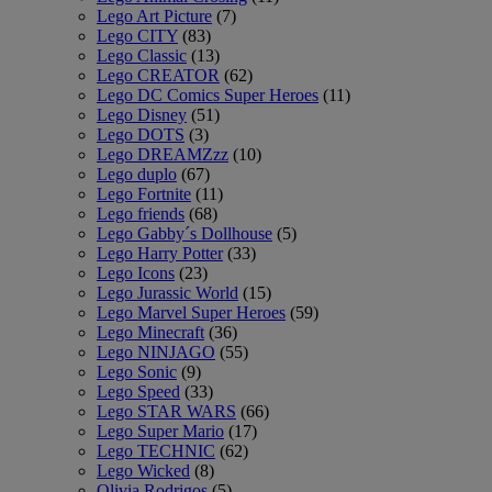
Lego Art Picture
(7)
Lego CITY
(83)
Lego Classic
(13)
Lego CREATOR
(62)
Lego DC Comics Super Heroes
(11)
Lego Disney
(51)
Lego DOTS
(3)
Lego DREAMZzz
(10)
Lego duplo
(67)
Lego Fortnite
(11)
Lego friends
(68)
Lego Gabby´s Dollhouse
(5)
Lego Harry Potter
(33)
Lego Icons
(23)
Lego Jurassic World
(15)
Lego Marvel Super Heroes
(59)
Lego Minecraft
(36)
Lego NINJAGO
(55)
Lego Sonic
(9)
Lego Speed
(33)
Lego STAR WARS
(66)
Lego Super Mario
(17)
Lego TECHNIC
(62)
Lego Wicked
(8)
Olivia Rodrigos
(5)