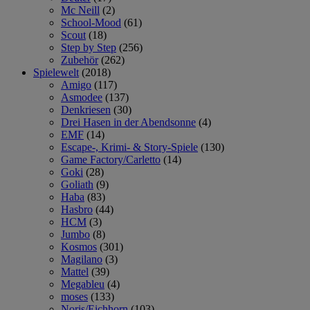
Mc Neill
(2)
School-Mood
(61)
Scout
(18)
Step by Step
(256)
Zubehör
(262)
Spielewelt
(2018)
Amigo
(117)
Asmodee
(137)
Denkriesen
(30)
Drei Hasen in der Abendsonne
(4)
EMF
(14)
Escape-, Krimi- & Story-Spiele
(130)
Game Factory/Carletto
(14)
Goki
(28)
Goliath
(9)
Haba
(83)
Hasbro
(44)
HCM
(3)
Jumbo
(8)
Kosmos
(301)
Magilano
(3)
Mattel
(39)
Megableu
(4)
moses
(133)
Noris/Eichhorn
(103)