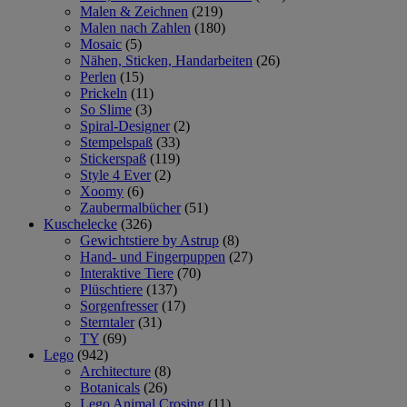
Malen & Zeichnen
(219)
Malen nach Zahlen
(180)
Mosaic
(5)
Nähen, Sticken, Handarbeiten
(26)
Perlen
(15)
Prickeln
(11)
So Slime
(3)
Spiral-Designer
(2)
Stempelspaß
(33)
Stickerspaß
(119)
Style 4 Ever
(2)
Xoomy
(6)
Zaubermalbücher
(51)
Kuschelecke
(326)
Gewichtstiere by Astrup
(8)
Hand- und Fingerpuppen
(27)
Interaktive Tiere
(70)
Plüschtiere
(137)
Sorgenfresser
(17)
Sterntaler
(31)
TY
(69)
Lego
(942)
Architecture
(8)
Botanicals
(26)
Lego Animal Crosing
(11)