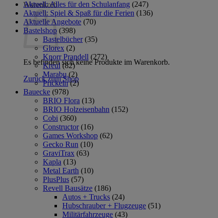
Aktuell: Alles für den Schulanfang
(247)
Warenkorb
Aktuell: Spiel & Spaß für die Ferien
(136)
Aktuelle Angebote
(70)
Bastelshop
(398)
Bastelbücher
(35)
Glorex
(2)
Knorr Prandell
(272)
Es befinden sich keine Produkte im Warenkorb.
Kreul
(82)
Marabu
(2)
Zurück zum Shop
Prickeln
(2)
Bauecke
(978)
BRIO Flora
(13)
BRIO Holzeisenbahn
(152)
Cobi
(360)
Constructor
(16)
Games Workshop
(62)
Gecko Run
(10)
GraviTrax
(63)
Kapla
(13)
Metal Earth
(10)
PlusPlus
(57)
Revell Bausätze
(186)
Autos + Trucks
(24)
Hubschrauber + Flugzeuge
(51)
Militärfahrzeuge
(43)