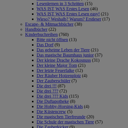
Lesenlernen in 3 Schritten
(15)
WAS IST WAS Erstes Lesen
(46)
WAS IST WAS Erstes Lesen easy!
(21)
Wieso? Weshalb? Warum? Erstleser
(17)
Escape- & Mitmachbücher
(38)
Handbücher
(22)
Kinderbuchreihen
(760)
Bitte nicht öffnen
(13)
Das Dorf
(9)
Das geheime Leben der Tiere
(21)
Das magische Baumhaus junior
(37)
Der kleine Drache Kokosnuss
(31)
Der kleine Major Tom
(21)
Der letzte Feuerfalke
(12)
Der Räuber Hotzenplotz
(4)
Der Zauberschüler
(7)
Die drei !!!
(87)
Die drei ???
(72)
Die drei ??? Kids
(115)
Die Duftapotheke
(8)
Die Hobby-Horsing-Kids
(4)
Die Küstencrew
(5)
Die magischen Tierfreunde
(20)
Die Schule der magischen Tiere
(57)
Die Zauberkicker
(9)