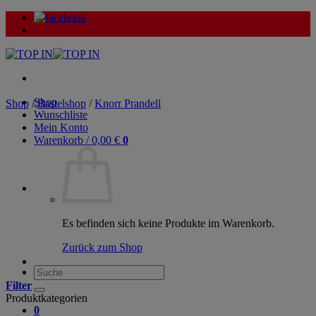
Zum
Inhalt
springen
Shop
Shop
/
Bastelshop
/
Knorr Prandell
Wunschliste
Mein Konto
Warenkorb /
0,00
€
0
Es befinden sich keine Produkte im Warenkorb.
Zurück zum Shop
Suche
nach:
Filter
Produktkategorien
0