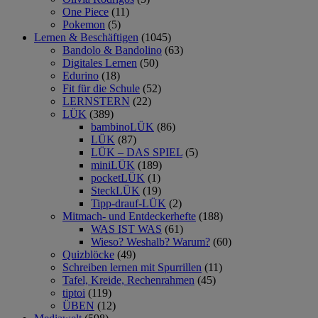
One Piece
(11)
Pokemon
(5)
Lernen & Beschäftigen
(1045)
Bandolo & Bandolino
(63)
Digitales Lernen
(50)
Edurino
(18)
Fit für die Schule
(52)
LERNSTERN
(22)
LÜK
(389)
bambinoLÜK
(86)
LÜK
(87)
LÜK – DAS SPIEL
(5)
miniLÜK
(189)
pocketLÜK
(1)
SteckLÜK
(19)
Tipp-drauf-LÜK
(2)
Mitmach- und Entdeckerhefte
(188)
WAS IST WAS
(61)
Wieso? Weshalb? Warum?
(60)
Quizblöcke
(49)
Schreiben lernen mit Spurrillen
(11)
Tafel, Kreide, Rechenrahmen
(45)
tiptoi
(119)
ÜBEN
(12)