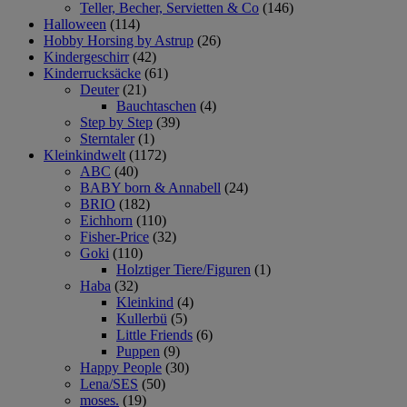
Teller, Becher, Servietten & Co
(146)
Halloween
(114)
Hobby Horsing by Astrup
(26)
Kindergeschirr
(42)
Kinderrucksäcke
(61)
Deuter
(21)
Bauchtaschen
(4)
Step by Step
(39)
Sterntaler
(1)
Kleinkindwelt
(1172)
ABC
(40)
BABY born & Annabell
(24)
BRIO
(182)
Eichhorn
(110)
Fisher-Price
(32)
Goki
(110)
Holztiger Tiere/Figuren
(1)
Haba
(32)
Kleinkind
(4)
Kullerbü
(5)
Little Friends
(6)
Puppen
(9)
Happy People
(30)
Lena/SES
(50)
moses.
(19)