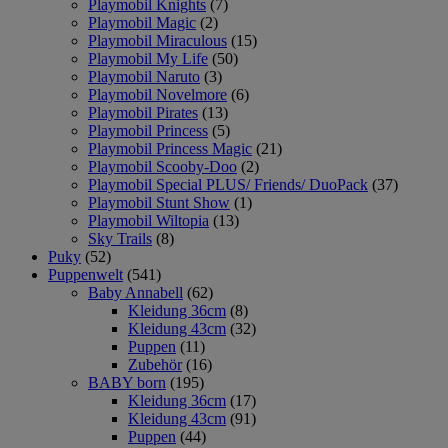
Playmobil Knights
(7)
Playmobil Magic
(2)
Playmobil Miraculous
(15)
Playmobil My Life
(50)
Playmobil Naruto
(3)
Playmobil Novelmore
(6)
Playmobil Pirates
(13)
Playmobil Princess
(5)
Playmobil Princess Magic
(21)
Playmobil Scooby-Doo
(2)
Playmobil Special PLUS/ Friends/ DuoPack
(37)
Playmobil Stunt Show
(1)
Playmobil Wiltopia
(13)
Sky Trails
(8)
Puky
(52)
Puppenwelt
(541)
Baby Annabell
(62)
Kleidung 36cm
(8)
Kleidung 43cm
(32)
Puppen
(11)
Zubehör
(16)
BABY born
(195)
Kleidung 36cm
(17)
Kleidung 43cm
(91)
Puppen
(44)