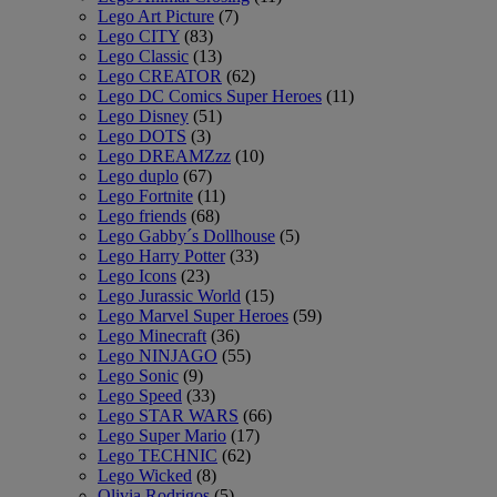
Lego Art Picture
(7)
Lego CITY
(83)
Lego Classic
(13)
Lego CREATOR
(62)
Lego DC Comics Super Heroes
(11)
Lego Disney
(51)
Lego DOTS
(3)
Lego DREAMZzz
(10)
Lego duplo
(67)
Lego Fortnite
(11)
Lego friends
(68)
Lego Gabby´s Dollhouse
(5)
Lego Harry Potter
(33)
Lego Icons
(23)
Lego Jurassic World
(15)
Lego Marvel Super Heroes
(59)
Lego Minecraft
(36)
Lego NINJAGO
(55)
Lego Sonic
(9)
Lego Speed
(33)
Lego STAR WARS
(66)
Lego Super Mario
(17)
Lego TECHNIC
(62)
Lego Wicked
(8)
Olivia Rodrigos
(5)