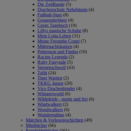
Die ZeitBande
(5)
Drachenschule Nebelsturm
(4)
Fußball-Stars
(8)
Gespensterjäger
(4)
Gregs Tagebuch
(19)
Lillys magische Schuhe
(8)
Mein Lotta-Leben
(31)
Meine Freundin Conni
(7)
Mitternachtskatzen
(4)
Pettersson und Findus
(10)
Racing Legends
(2)
Ruby Fairygale
(5)
Sternenschweif
(43)
Tafiti
(24)
Tiger Warrior
(2)
TKKG Junior
(20)
Vico Drachenbruder
(4)
Whisperworld
(6)
Wildpferde - mutig und frei
(6)
Windwalkers
(2)
Woodwalkers
(6)
Wundermähne
(4)
Märchen & Vorlesegeschichten
(49)
Minibücher
(66)
Pappbilderbücher
(161)