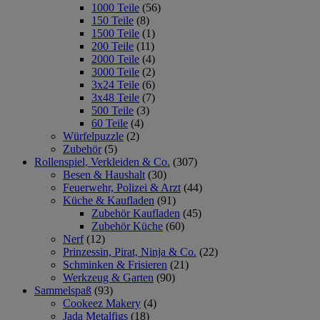
1000 Teile
(56)
150 Teile
(8)
1500 Teile
(1)
200 Teile
(11)
2000 Teile
(4)
3000 Teile
(2)
3x24 Teile
(6)
3x48 Teile
(7)
500 Teile
(3)
60 Teile
(4)
Würfelpuzzle
(2)
Zubehör
(5)
Rollenspiel, Verkleiden & Co.
(307)
Besen & Haushalt
(30)
Feuerwehr, Polizei & Arzt
(44)
Küche & Kaufladen
(91)
Zubehör Kaufladen
(45)
Zubehör Küche
(60)
Nerf
(12)
Prinzessin, Pirat, Ninja & Co.
(22)
Schminken & Frisieren
(21)
Werkzeug & Garten
(90)
Sammelspaß
(93)
Cookeez Makery
(4)
Jada Metalfigs
(18)