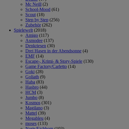
Mc Neill
(2)
School-Mood
(61)
Scout
(18)
Step by Step
(256)
Zubehör
(262)
Spielewelt
(2018)
Amigo
(117)
Asmodee
(137)
Denkriesen
(30)
Drei Hasen in der Abendsonne
(4)
EMF
(14)
Escape-, Krimi- & Story-Spiele
(130)
Game Factory/Carletto
(14)
Goki
(28)
Goliath
(9)
Haba
(83)
Hasbro
(44)
HCM
(3)
Jumbo
(8)
Kosmos
(301)
Magilano
(3)
Mattel
(39)
Megableu
(4)
moses
(133)
Noris/Eichhorn
(103)