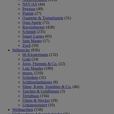
NSV/AS
(44)
Pegasus
(49)
Piatnik
(27)
Quartette & Trumpfspiele
(31)
Quiz-Spiele
(72)
Ravensburger
(428)
Schmidt
(235)
Smart Games
(65)
Spin Master
(17)
Zoch
(59)
Stöberecke
(836)
bb Klostermann
(132)
Goki
(24)
Jojos, Flummis & Co.
(22)
Lutz Mauder
(189)
moses.
(210)
Schenken
(32)
Schlüsselanhänger
(8)
Slime, Knete, Squishies & Co.
(46)
Taschen & Geldbörsen
(3)
Trendhaus
(194)
Uhren & Wecker
(29)
Unkategorisiert
(10)
Weihnachten
(158)