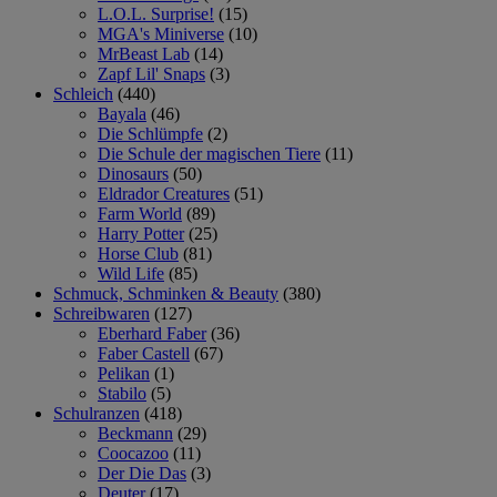
L.O.L. Surprise!
(15)
MGA's Miniverse
(10)
MrBeast Lab
(14)
Zapf Lil' Snaps
(3)
Schleich
(440)
Bayala
(46)
Die Schlümpfe
(2)
Die Schule der magischen Tiere
(11)
Dinosaurs
(50)
Eldrador Creatures
(51)
Farm World
(89)
Harry Potter
(25)
Horse Club
(81)
Wild Life
(85)
Schmuck, Schminken & Beauty
(380)
Schreibwaren
(127)
Eberhard Faber
(36)
Faber Castell
(67)
Pelikan
(1)
Stabilo
(5)
Schulranzen
(418)
Beckmann
(29)
Coocazoo
(11)
Der Die Das
(3)
Deuter
(17)