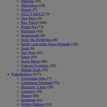
Minions
(10)
Miraculous
(26)
Naruto
(7)
OGGY OGGY
(3)
One Piece
(9)
Paw Patrol
(169)
Peppa Pig
(71)
Pokémon
(42)
Sesamstraße
(9)
Sonic the Hedgehog
(8)
Spidey und seine Super-Freunde
(16)
Spirit
(6)
Star Wars
(47)
Stitch
(43)
Super Mario
(48)
Unicorn Academy
(35)
Winnie Puuh
(20)
Folienballons
(337)
Geburtstag Orbz
(7)
Geburtstag Standard
(75)
Hochzeit / Liebe
(10)
Lizenzen
(58)
Shapes
(80)
Sonstiges
(41)
Walker Ballons
(14)