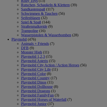
Rolly Toys
(13)
Rutschen, Schaukeln & Klettern
(39)
Sandkastenspaß
(117)
Schwimmen & Tauchen
(56)
Seifenblasen
(32)
Spiel & Spaß
(144)
Straßenmalkreide
(9)
Trampoline
(16)
Wasserpistolen & Wasserbomben
(28)
Playmobil
(476)
Animals + Friends
(7)
DFB
(9)
Monster High
(11)
Playmobil 1,2,3
(15)
Playmobil Asterix
(15)
Playmobil City Action / Action Heroes
(56)
Playmobil City Life
(11)
Playmobil Color
(8)
Playmobil Country
(17)
Playmobil Dinos
(11)
Playmobil Dollhouse
(8)
Playmobil Dragons
(1)
Playmobil FamilyFun
(3)
Playmobil Horses of Waterfall
(7)
Playmobil Junior
(37)