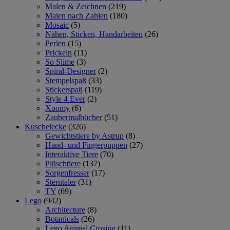
Malen & Zeichnen
(219)
Malen nach Zahlen
(180)
Mosaic
(5)
Nähen, Sticken, Handarbeiten
(26)
Perlen
(15)
Prickeln
(11)
So Slime
(3)
Spiral-Designer
(2)
Stempelspaß
(33)
Stickerspaß
(119)
Style 4 Ever
(2)
Xoomy
(6)
Zaubermalbücher
(51)
Kuschelecke
(326)
Gewichtstiere by Astrup
(8)
Hand- und Fingerpuppen
(27)
Interaktive Tiere
(70)
Plüschtiere
(137)
Sorgenfresser
(17)
Sterntaler
(31)
TY
(69)
Lego
(942)
Architecture
(8)
Botanicals
(26)
Lego Animal Crosing
(11)