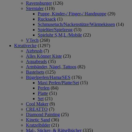
Ravensburger
(126)
Sterntaler
(119)
Puppe, Kinder-/ Finger-/ Handpuppe
(29)
Rucksack
(1)
Schmusetuch/Nackenstütze/Wärmekissen
(14)
Spieltier/Spielzeug
(53)
Spieluhr S,M,L /Mobile
(22)
VTech
(268)
Kreativecke
(1297)
Airbrush
(7)
Alles Könner Kiste
(23)
Aquabeads
(35)
Armbänder, Nägel, Tattoos
(82)
Bastelsets
(125)
Bügelperlen/Hama/SES
(176)
Maxi Perlen/Platte/Set
(15)
Perlen
(84)
Platte
(51)
Set
(21)
Cool Maker
(9)
CREATTO
(7)
Diamond Painting
(25)
Kinetic Sand
(36)
Kratzelbilder
(21)
Mal-, Sticker- & Rätselbücher
(335)