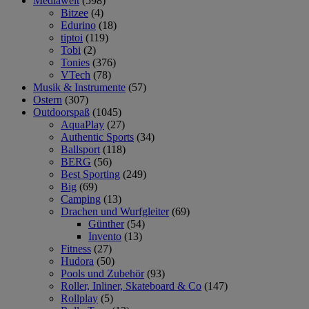
Mediawelt
(598)
Bitzee
(4)
Edurino
(18)
tiptoi
(119)
Tobi
(2)
Tonies
(376)
VTech
(78)
Musik & Instrumente
(57)
Ostern
(307)
Outdoorspaß
(1045)
AquaPlay
(27)
Authentic Sports
(34)
Ballsport
(118)
BERG
(56)
Best Sporting
(249)
Big
(69)
Camping
(13)
Drachen und Wurfgleiter
(69)
Günther
(54)
Invento
(13)
Fitness
(27)
Hudora
(50)
Pools und Zubehör
(93)
Roller, Inliner, Skateboard & Co
(147)
Rollplay
(5)