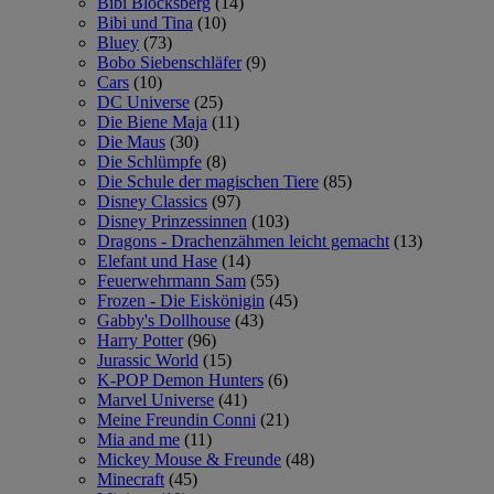
Bibi Blocksberg
(14)
Bibi und Tina
(10)
Bluey
(73)
Bobo Siebenschläfer
(9)
Cars
(10)
DC Universe
(25)
Die Biene Maja
(11)
Die Maus
(30)
Die Schlümpfe
(8)
Die Schule der magischen Tiere
(85)
Disney Classics
(97)
Disney Prinzessinnen
(103)
Dragons - Drachenzähmen leicht gemacht
(13)
Elefant und Hase
(14)
Feuerwehrmann Sam
(55)
Frozen - Die Eiskönigin
(45)
Gabby's Dollhouse
(43)
Harry Potter
(96)
Jurassic World
(15)
K-POP Demon Hunters
(6)
Marvel Universe
(41)
Meine Freundin Conni
(21)
Mia and me
(11)
Mickey Mouse & Freunde
(48)
Minecraft
(45)