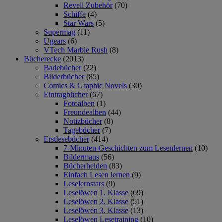
Revell Zubehör
(70)
Schiffe
(4)
Star Wars
(5)
Supermag
(11)
Ugears
(6)
VTech Marble Rush
(8)
Bücherecke
(2013)
Badebücher
(22)
Bilderbücher
(85)
Comics & Graphic Novels
(30)
Eintragbücher
(67)
Fotoalben
(1)
Freundealben
(44)
Notizbücher
(8)
Tagebücher
(7)
Erstlesebücher
(414)
7-Minuten-Geschichten zum Lesenlernen
(10)
Bildermaus
(56)
Bücherhelden
(83)
Einfach Lesen lernen
(9)
Leselernstars
(9)
Leselöwen 1. Klasse
(69)
Leselöwen 2. Klasse
(51)
Leselöwen 3. Klasse
(13)
Leselöwen Lesetraining
(10)