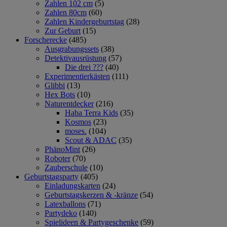
Zahlen 102 cm
(5)
Zahlen 80cm
(60)
Zahlen Kindergeburtstag
(28)
Zur Geburt
(15)
Forscherecke
(485)
Ausgrabungssets
(38)
Detektivausrüstung
(57)
Die drei ???
(40)
Experimentierkästen
(111)
Glibbi
(13)
Hex Bots
(10)
Naturentdecker
(216)
Haba Terra Kids
(35)
Kosmos
(23)
moses.
(104)
Scout & ADAC
(35)
PhänoMint
(26)
Roboter
(70)
Zauberschule
(10)
Geburtstagsparty
(405)
Einladungskarten
(24)
Geburtstagskerzen & -kränze
(54)
Latexballons
(71)
Partydeko
(140)
Spielideen & Partygeschenke
(59)