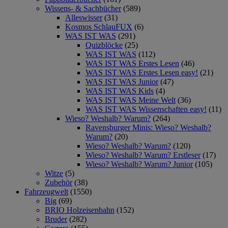
Wissens- & Sachbücher
(589)
Alleswisser
(31)
Kosmos SchlauFUX
(6)
WAS IST WAS
(291)
Quizblöcke
(25)
WAS IST WAS
(112)
WAS IST WAS Erstes Lesen
(46)
WAS IST WAS Erstes Lesen easy!
(21)
WAS IST WAS Junior
(47)
WAS IST WAS Kids
(4)
WAS IST WAS Meine Welt
(36)
WAS IST WAS Wissenschaften easy!
(11)
Wieso? Weshalb? Warum?
(264)
Ravensburger Minis: Wieso? Weshalb?
Warum?
(20)
Wieso? Weshalb? Warum?
(120)
Wieso? Weshalb? Warum? Erstleser
(17)
Wieso? Weshalb? Warum? Junior
(105)
Witze
(5)
Zubehör
(38)
Fahrzeugwelt
(1550)
Big
(69)
BRIO Holzeisenbahn
(152)
Bruder
(282)