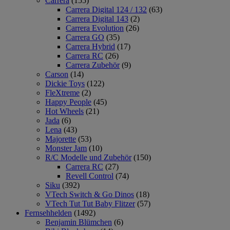
Carrera
(155)
Carrera Digital 124 / 132
(63)
Carrera Digital 143
(2)
Carrera Evolution
(26)
Carrera GO
(35)
Carrera Hybrid
(17)
Carrera RC
(26)
Carrera Zubehör
(9)
Carson
(14)
Dickie Toys
(122)
FleXtreme
(2)
Happy People
(45)
Hot Wheels
(21)
Jada
(6)
Lena
(43)
Majorette
(53)
Monster Jam
(10)
R/C Modelle und Zubehör
(150)
Carrera RC
(27)
Revell Control
(74)
Siku
(392)
VTech Switch & Go Dinos
(18)
VTech Tut Tut Baby Flitzer
(57)
Fernsehhelden
(1492)
Benjamin Blümchen
(6)