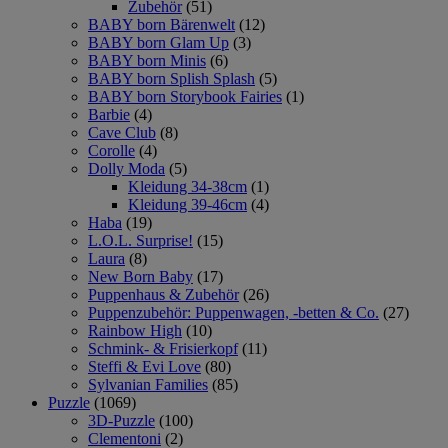
Zubehör
(51)
BABY born Bärenwelt
(12)
BABY born Glam Up
(3)
BABY born Minis
(6)
BABY born Splish Splash
(5)
BABY born Storybook Fairies
(1)
Barbie
(4)
Cave Club
(8)
Corolle
(4)
Dolly Moda
(5)
Kleidung 34-38cm
(1)
Kleidung 39-46cm
(4)
Haba
(19)
L.O.L. Surprise!
(15)
Laura
(8)
New Born Baby
(17)
Puppenhaus & Zubehör
(26)
Puppenzubehör: Puppenwagen, -betten & Co.
(27)
Rainbow High
(10)
Schmink- & Frisierkopf
(11)
Steffi & Evi Love
(80)
Sylvanian Families
(85)
Puzzle
(1069)
3D-Puzzle
(100)
Clementoni
(2)