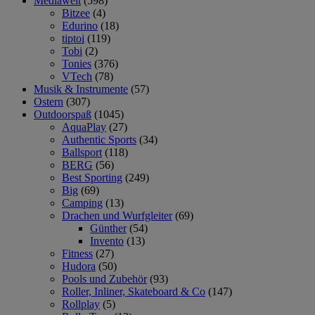
Mediawelt
(598)
Bitzee
(4)
Edurino
(18)
tiptoi
(119)
Tobi
(2)
Tonies
(376)
VTech
(78)
Musik & Instrumente
(57)
Ostern
(307)
Outdoorspaß
(1045)
AquaPlay
(27)
Authentic Sports
(34)
Ballsport
(118)
BERG
(56)
Best Sporting
(249)
Big
(69)
Camping
(13)
Drachen und Wurfgleiter
(69)
Günther
(54)
Invento
(13)
Fitness
(27)
Hudora
(50)
Pools und Zubehör
(93)
Roller, Inliner, Skateboard & Co
(147)
Rollplay
(5)