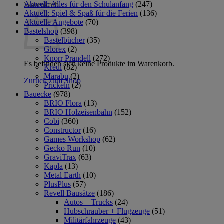
Aktuell: Alles für den Schulanfang
(247)
Warenkorb
Aktuell: Spiel & Spaß für die Ferien
(136)
Aktuelle Angebote
(70)
Bastelshop
(398)
Bastelbücher
(35)
Glorex
(2)
Knorr Prandell
(272)
Es befinden sich keine Produkte im Warenkorb.
Kreul
(82)
Marabu
(2)
Zurück zum Shop
Prickeln
(2)
Bauecke
(978)
BRIO Flora
(13)
BRIO Holzeisenbahn
(152)
Cobi
(360)
Constructor
(16)
Games Workshop
(62)
Gecko Run
(10)
GraviTrax
(63)
Kapla
(13)
Metal Earth
(10)
PlusPlus
(57)
Revell Bausätze
(186)
Autos + Trucks
(24)
Hubschrauber + Flugzeuge
(51)
Militärfahrzeuge
(43)