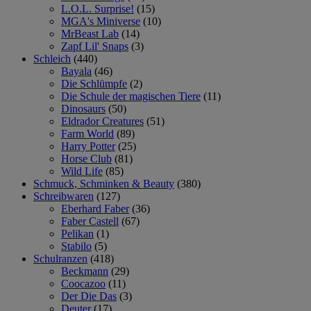
L.O.L. Surprise!
(15)
MGA's Miniverse
(10)
MrBeast Lab
(14)
Zapf Lil' Snaps
(3)
Schleich
(440)
Bayala
(46)
Die Schlümpfe
(2)
Die Schule der magischen Tiere
(11)
Dinosaurs
(50)
Eldrador Creatures
(51)
Farm World
(89)
Harry Potter
(25)
Horse Club
(81)
Wild Life
(85)
Schmuck, Schminken & Beauty
(380)
Schreibwaren
(127)
Eberhard Faber
(36)
Faber Castell
(67)
Pelikan
(1)
Stabilo
(5)
Schulranzen
(418)
Beckmann
(29)
Coocazoo
(11)
Der Die Das
(3)
Deuter
(17)