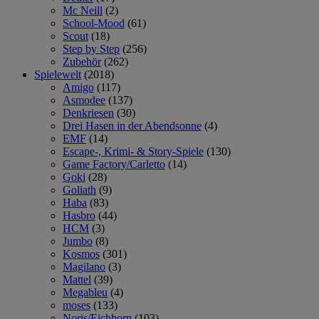
Mc Neill
(2)
School-Mood
(61)
Scout
(18)
Step by Step
(256)
Zubehör
(262)
Spielewelt
(2018)
Amigo
(117)
Asmodee
(137)
Denkriesen
(30)
Drei Hasen in der Abendsonne
(4)
EMF
(14)
Escape-, Krimi- & Story-Spiele
(130)
Game Factory/Carletto
(14)
Goki
(28)
Goliath
(9)
Haba
(83)
Hasbro
(44)
HCM
(3)
Jumbo
(8)
Kosmos
(301)
Magilano
(3)
Mattel
(39)
Megableu
(4)
moses
(133)
Noris/Eichhorn
(103)