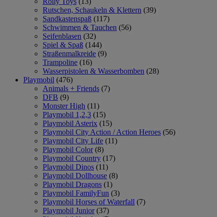
Rolly Toys
(13)
Rutschen, Schaukeln & Klettern
(39)
Sandkastenspaß
(117)
Schwimmen & Tauchen
(56)
Seifenblasen
(32)
Spiel & Spaß
(144)
Straßenmalkreide
(9)
Trampoline
(16)
Wasserpistolen & Wasserbomben
(28)
Playmobil
(476)
Animals + Friends
(7)
DFB
(9)
Monster High
(11)
Playmobil 1,2,3
(15)
Playmobil Asterix
(15)
Playmobil City Action / Action Heroes
(56)
Playmobil City Life
(11)
Playmobil Color
(8)
Playmobil Country
(17)
Playmobil Dinos
(11)
Playmobil Dollhouse
(8)
Playmobil Dragons
(1)
Playmobil FamilyFun
(3)
Playmobil Horses of Waterfall
(7)
Playmobil Junior
(37)