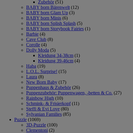
Zubehör
(51)
BABY born Bärenwelt
(12)
BABY born Glam Up
(3)
BABY born Minis
(6)
BABY born Splish Splash
(5)
BABY born Storybook Fairies
(1)
Barbie
(4)
Cave Club
(8)
Corolle
(4)
Dolly Moda
(5)
Kleidung 34-38cm
(1)
Kleidung 39-46cm
(4)
Haba
(19)
L.O.L. Surprise!
(15)
Laura
(8)
New Born Baby
(17)
Puppenhaus & Zubehör
(26)
Puppenzubehör: Puppenwagen, -betten & Co.
(27)
Rainbow High
(10)
Schmink- & Frisierkopf
(11)
Steffi & Evi Love
(80)
Sylvanian Families
(85)
Puzzle
(1069)
3D-Puzzle
(100)
Clementoni
(2)