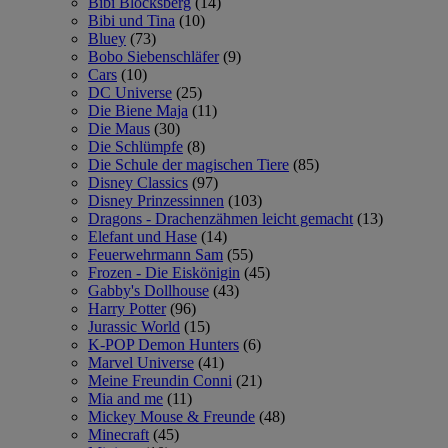
Bibi Blocksberg
(14)
Bibi und Tina
(10)
Bluey
(73)
Bobo Siebenschläfer
(9)
Cars
(10)
DC Universe
(25)
Die Biene Maja
(11)
Die Maus
(30)
Die Schlümpfe
(8)
Die Schule der magischen Tiere
(85)
Disney Classics
(97)
Disney Prinzessinnen
(103)
Dragons - Drachenzähmen leicht gemacht
(13)
Elefant und Hase
(14)
Feuerwehrmann Sam
(55)
Frozen - Die Eiskönigin
(45)
Gabby's Dollhouse
(43)
Harry Potter
(96)
Jurassic World
(15)
K-POP Demon Hunters
(6)
Marvel Universe
(41)
Meine Freundin Conni
(21)
Mia and me
(11)
Mickey Mouse & Freunde
(48)
Minecraft
(45)