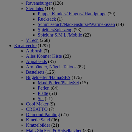
Ravensburger
(126)
Sterntaler
(119)
Puppe, Kinder-/ Finger-/ Handpuppe
(29)
Rucksack
(1)
Schmusetuch/Nackenstütze/Wärmekissen
(14)
Spieltier/Spielzeug
(53)
Spieluhr S,M,L /Mobile
(22)
VTech
(268)
Kreativecke
(1297)
Airbrush
(7)
Alles Könner Kiste
(23)
Aquabeads
(35)
Armbänder, Nägel, Tattoos
(82)
Bastelsets
(125)
Bügelperlen/Hama/SES
(176)
Maxi Perlen/Platte/Set
(15)
Perlen
(84)
Platte
(51)
Set
(21)
Cool Maker
(9)
CREATTO
(7)
Diamond Painting
(25)
Kinetic Sand
(36)
Kratzelbilder
(21)
Mal-, Sticker- & Rätselbücher
(335)