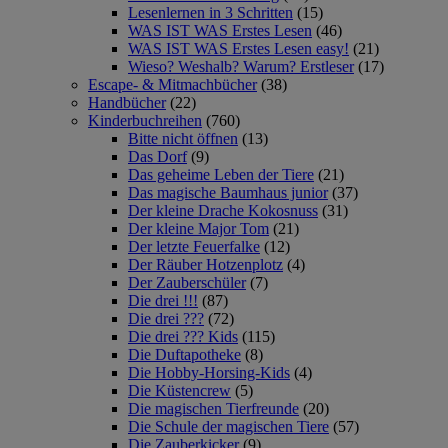
Lesenlernen in 3 Schritten
(15)
WAS IST WAS Erstes Lesen
(46)
WAS IST WAS Erstes Lesen easy!
(21)
Wieso? Weshalb? Warum? Erstleser
(17)
Escape- & Mitmachbücher
(38)
Handbücher
(22)
Kinderbuchreihen
(760)
Bitte nicht öffnen
(13)
Das Dorf
(9)
Das geheime Leben der Tiere
(21)
Das magische Baumhaus junior
(37)
Der kleine Drache Kokosnuss
(31)
Der kleine Major Tom
(21)
Der letzte Feuerfalke
(12)
Der Räuber Hotzenplotz
(4)
Der Zauberschüler
(7)
Die drei !!!
(87)
Die drei ???
(72)
Die drei ??? Kids
(115)
Die Duftapotheke
(8)
Die Hobby-Horsing-Kids
(4)
Die Küstencrew
(5)
Die magischen Tierfreunde
(20)
Die Schule der magischen Tiere
(57)
Die Zauberkicker
(9)