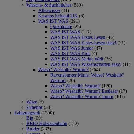
Wissens- & Sachbücher
(589)
Alleswisser
(31)
Kosmos SchlauFUX
(6)
WAS IST WAS
(291)
Quizblöcke
(25)
WAS IST WAS
(112)
WAS IST WAS Erstes Lesen
(46)
WAS IST WAS Erstes Lesen easy!
(21)
WAS IST WAS Junior
(47)
WAS IST WAS Kids
(4)
WAS IST WAS Meine Welt
(36)
WAS IST WAS Wissenschaften easy!
(11)
Wieso? Weshalb? Warum?
(264)
Ravensburger Minis: Wieso? Weshalb?
Warum?
(20)
Wieso? Weshalb? Warum?
(120)
Wieso? Weshalb? Warum? Erstleser
(17)
Wieso? Weshalb? Warum? Junior
(105)
Witze
(5)
Zubehör
(38)
Fahrzeugwelt
(1550)
Big
(69)
BRIO Holzeisenbahn
(152)
Bruder
(282)