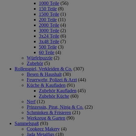
1000 Teile
(56)
150 Teile
(8)
1500 Teile
(1)
200 Teile
(11)
2000 Teile
(4)
3000 Teile
(2)
3x24 Teile
(6)
3x48 Teile
(7)
500 Teile
(3)
60 Teile
(4)
Würfelpuzzle
(2)
Zubehör
(5)
Rollenspiel, Verkleiden & Co.
(307)
Besen & Haushalt
(30)
Feuerwehr, Polizei & Arzt
(44)
Küche & Kaufladen
(91)
Zubehör Kaufladen
(45)
Zubehör Küche
(60)
Nerf
(12)
Prinzessin, Pirat, Ninja & Co.
(22)
Schminken & Frisieren
(21)
Werkzeug & Garten
(90)
Sammelspaß
(93)
Cookeez Makery
(4)
Jada Metalfigs
(18)