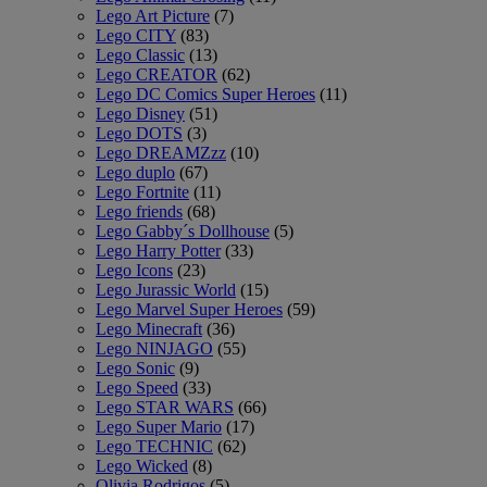
Lego Art Picture
(7)
Lego CITY
(83)
Lego Classic
(13)
Lego CREATOR
(62)
Lego DC Comics Super Heroes
(11)
Lego Disney
(51)
Lego DOTS
(3)
Lego DREAMZzz
(10)
Lego duplo
(67)
Lego Fortnite
(11)
Lego friends
(68)
Lego Gabby´s Dollhouse
(5)
Lego Harry Potter
(33)
Lego Icons
(23)
Lego Jurassic World
(15)
Lego Marvel Super Heroes
(59)
Lego Minecraft
(36)
Lego NINJAGO
(55)
Lego Sonic
(9)
Lego Speed
(33)
Lego STAR WARS
(66)
Lego Super Mario
(17)
Lego TECHNIC
(62)
Lego Wicked
(8)
Olivia Rodrigos
(5)