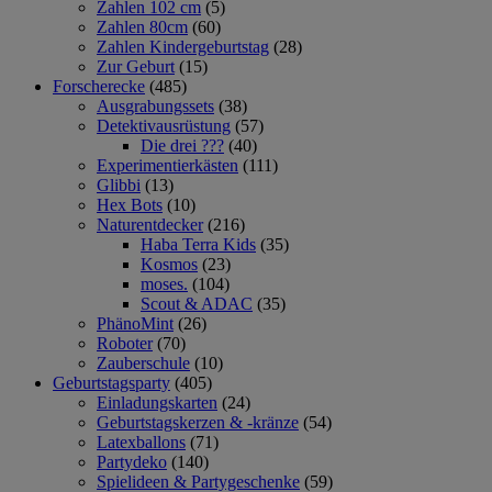
Zahlen 102 cm
(5)
Zahlen 80cm
(60)
Zahlen Kindergeburtstag
(28)
Zur Geburt
(15)
Forscherecke
(485)
Ausgrabungssets
(38)
Detektivausrüstung
(57)
Die drei ???
(40)
Experimentierkästen
(111)
Glibbi
(13)
Hex Bots
(10)
Naturentdecker
(216)
Haba Terra Kids
(35)
Kosmos
(23)
moses.
(104)
Scout & ADAC
(35)
PhänoMint
(26)
Roboter
(70)
Zauberschule
(10)
Geburtstagsparty
(405)
Einladungskarten
(24)
Geburtstagskerzen & -kränze
(54)
Latexballons
(71)
Partydeko
(140)
Spielideen & Partygeschenke
(59)