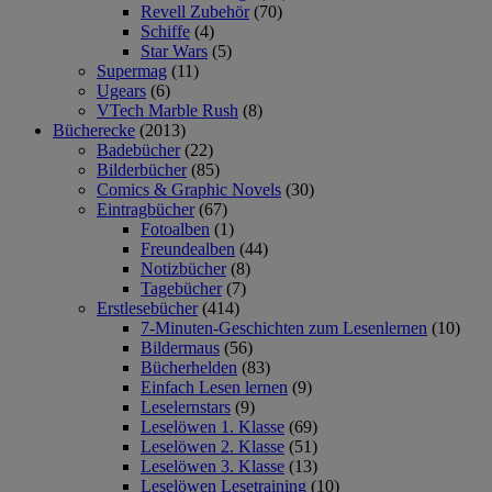
Revell Zubehör
(70)
Schiffe
(4)
Star Wars
(5)
Supermag
(11)
Ugears
(6)
VTech Marble Rush
(8)
Bücherecke
(2013)
Badebücher
(22)
Bilderbücher
(85)
Comics & Graphic Novels
(30)
Eintragbücher
(67)
Fotoalben
(1)
Freundealben
(44)
Notizbücher
(8)
Tagebücher
(7)
Erstlesebücher
(414)
7-Minuten-Geschichten zum Lesenlernen
(10)
Bildermaus
(56)
Bücherhelden
(83)
Einfach Lesen lernen
(9)
Leselernstars
(9)
Leselöwen 1. Klasse
(69)
Leselöwen 2. Klasse
(51)
Leselöwen 3. Klasse
(13)
Leselöwen Lesetraining
(10)