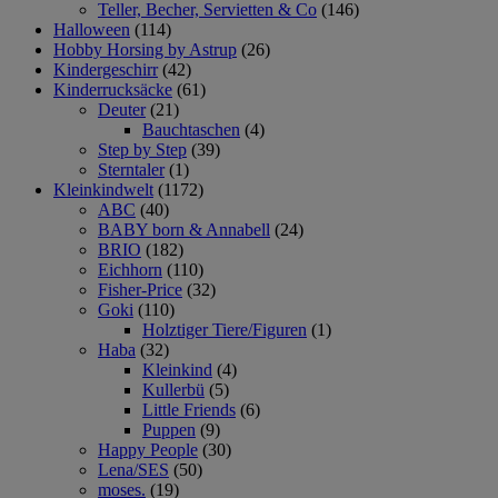
Teller, Becher, Servietten & Co
(146)
Halloween
(114)
Hobby Horsing by Astrup
(26)
Kindergeschirr
(42)
Kinderrucksäcke
(61)
Deuter
(21)
Bauchtaschen
(4)
Step by Step
(39)
Sterntaler
(1)
Kleinkindwelt
(1172)
ABC
(40)
BABY born & Annabell
(24)
BRIO
(182)
Eichhorn
(110)
Fisher-Price
(32)
Goki
(110)
Holztiger Tiere/Figuren
(1)
Haba
(32)
Kleinkind
(4)
Kullerbü
(5)
Little Friends
(6)
Puppen
(9)
Happy People
(30)
Lena/SES
(50)
moses.
(19)