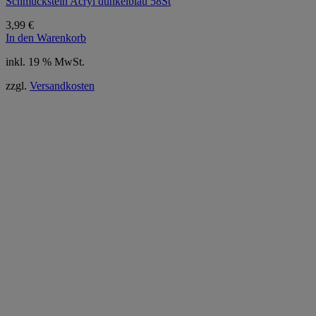
Schmuckstein Acryl dunkelblau 58St
3,99
€
In den Warenkorb
inkl. 19 % MwSt.
zzgl.
Versandkosten