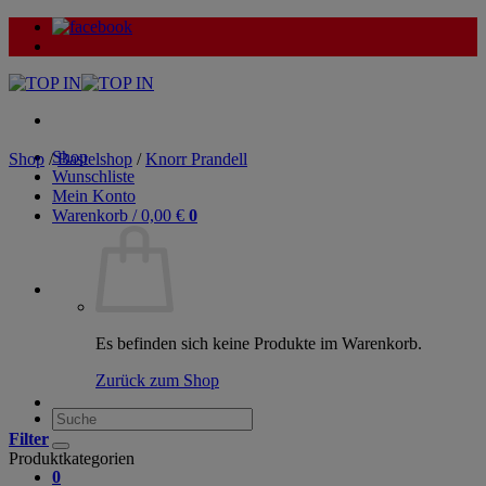
Zum
Inhalt
springen
Shop
Shop
/
Bastelshop
/
Knorr Prandell
Wunschliste
Mein Konto
Warenkorb /
0,00
€
0
Es befinden sich keine Produkte im Warenkorb.
Zurück zum Shop
Suche
nach:
Filter
Produktkategorien
0