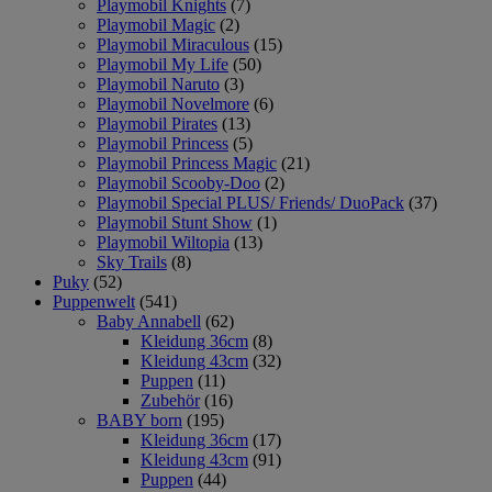
Playmobil Knights
(7)
Playmobil Magic
(2)
Playmobil Miraculous
(15)
Playmobil My Life
(50)
Playmobil Naruto
(3)
Playmobil Novelmore
(6)
Playmobil Pirates
(13)
Playmobil Princess
(5)
Playmobil Princess Magic
(21)
Playmobil Scooby-Doo
(2)
Playmobil Special PLUS/ Friends/ DuoPack
(37)
Playmobil Stunt Show
(1)
Playmobil Wiltopia
(13)
Sky Trails
(8)
Puky
(52)
Puppenwelt
(541)
Baby Annabell
(62)
Kleidung 36cm
(8)
Kleidung 43cm
(32)
Puppen
(11)
Zubehör
(16)
BABY born
(195)
Kleidung 36cm
(17)
Kleidung 43cm
(91)
Puppen
(44)