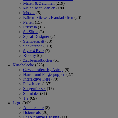
Malen & Zeichnen
(219)
Malen nach Zahlen
(180)
Mosaic
(5)
Nähen, Sticken, Handarbeiten
(26)
Perlen
(15)
Prickeln
(11)
So Slime
(3)
Spiral-Designer
(2)
Stempelspaß
(33)
Stickerspaß
(119)
Style 4 Ever
(2)
Xoomy
(6)
Zaubermalbücher
(51)
Kuschelecke
(326)
Gewichtstiere by Astrup
(8)
Hand- und Fingerpuppen
(27)
Interaktive Tiere
(70)
Plüschtiere
(137)
Sorgenfresser
(17)
Sterntaler
(31)
TY
(69)
Lego
(942)
Architecture
(8)
Botanicals
(26)
Lego Animal Crosing
(11)