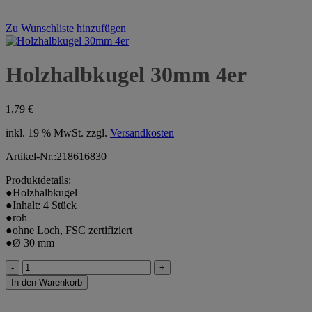
Zu Wunschliste hinzufügen
Holzhalbkugel 30mm 4er
1,79
€
inkl. 19 % MwSt.
zzgl.
Versandkosten
Artikel-Nr.:218616830
Produktdetails:
●Holzhalbkugel
●Inhalt: 4 Stück
●roh
●ohne Loch, FSC zertifiziert
●Ø 30 mm
Holzhalbkugel
30mm
In den Warenkorb
4er
Menge