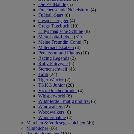
Die ZeitBande
(5)
Drachenschule Nebelsturm
(4)
Fußball-Stars
(8)
Gespensterjäger
(4)
Gregs Tagebuch
(19)
Lillys magische Schuhe
(8)
Mein Lotta-Leben
(31)
Meine Freundin Conni
(7)
Mitternachtskatzen
(4)
Pettersson und Findus
(10)
Racing Legends
(2)
Ruby Fairygale
(5)
Sternenschweif
(43)
Tafiti
(24)
Tiger Warrior
(2)
TKKG Junior
(20)
Vico Drachenbruder
(4)
Whisperworld
(6)
Wildpferde - mutig und frei
(6)
Windwalkers
(2)
Woodwalkers
(6)
Wundermähne
(4)
Märchen & Vorlesegeschichten
(49)
Minibücher
(66)
Pappbilderbücher
(161)