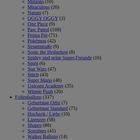
Minions
(10)
Miraculous
(26)
Naruto
(7)
OGGY OGGY
(3)
One Piece
(9)
Paw Patrol
(169)
Peppa Pig
(71)
Pokémon
(42)
Sesamstraße
(9)
Sonic the Hedgehog
(8)
Spidey und seine Super-Freunde
(16)
Spirit
(6)
Star Wars
(47)
Stitch
(43)
Super Mario
(48)
Unicorn Academy
(35)
Winnie Puuh
(20)
Folienballons
(337)
Geburtstag Orbz
(7)
Geburtstag Standard
(75)
Hochzeit / Liebe
(10)
Lizenzen
(58)
Shapes
(80)
Sonstiges
(41)
Walker Ballons
(14)