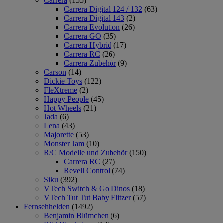
Carrera
(155)
Carrera Digital 124 / 132
(63)
Carrera Digital 143
(2)
Carrera Evolution
(26)
Carrera GO
(35)
Carrera Hybrid
(17)
Carrera RC
(26)
Carrera Zubehör
(9)
Carson
(14)
Dickie Toys
(122)
FleXtreme
(2)
Happy People
(45)
Hot Wheels
(21)
Jada
(6)
Lena
(43)
Majorette
(53)
Monster Jam
(10)
R/C Modelle und Zubehör
(150)
Carrera RC
(27)
Revell Control
(74)
Siku
(392)
VTech Switch & Go Dinos
(18)
VTech Tut Tut Baby Flitzer
(57)
Fernsehhelden
(1492)
Benjamin Blümchen
(6)