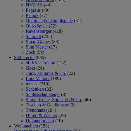
NSV/AS
(44)
Pegasus
(49)
Piatnik
(27)
Quartette & Trumpfspiele
(31)
Quiz-Spiele
(72)
Ravensburger
(428)
Schmidt
(235)
Smart Games
(65)
Spin Master
(17)
Zoch
(59)
Stöberecke
(836)
bb Klostermann
(132)
Goki
(24)
Jojos, Flummis & Co.
(22)
Lutz Mauder
(189)
moses.
(210)
Schenken
(32)
Schlüsselanhänger
(8)
Slime, Knete, Squishies & Co.
(46)
Taschen & Geldbörsen
(3)
Trendhaus
(194)
Uhren & Wecker
(29)
Unkategorisiert
(10)
Weihnachten
(158)