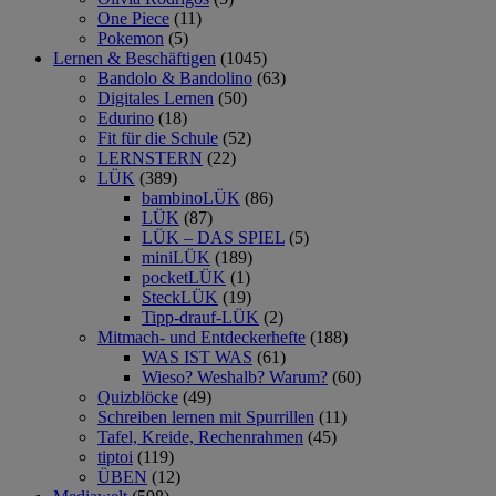
One Piece
(11)
Pokemon
(5)
Lernen & Beschäftigen
(1045)
Bandolo & Bandolino
(63)
Digitales Lernen
(50)
Edurino
(18)
Fit für die Schule
(52)
LERNSTERN
(22)
LÜK
(389)
bambinoLÜK
(86)
LÜK
(87)
LÜK – DAS SPIEL
(5)
miniLÜK
(189)
pocketLÜK
(1)
SteckLÜK
(19)
Tipp-drauf-LÜK
(2)
Mitmach- und Entdeckerhefte
(188)
WAS IST WAS
(61)
Wieso? Weshalb? Warum?
(60)
Quizblöcke
(49)
Schreiben lernen mit Spurrillen
(11)
Tafel, Kreide, Rechenrahmen
(45)
tiptoi
(119)
ÜBEN
(12)