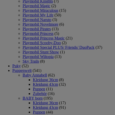
Playmobil Knights
(7)
Playmobil Magic
(2)
Playmobil Miraculous
(15)
Playmobil My Life
(50)
Playmobil Naruto
(3)
Playmobil Novelmore
(6)
Playmobil Pirates
(13)
Playmobil Princess
(5)
Playmobil Princess Magic
(21)
Playmobil Scooby-Doo
(2)
Playmobil Special PLUS/ Friends/ DuoPack
(37)
Playmobil Stunt Show
(1)
Playmobil Wiltopia
(13)
Sky Trails
(8)
Puky
(52)
Puppenwelt
(541)
Baby Annabell
(62)
Kleidung 36cm
(8)
Kleidung 43cm
(32)
Puppen
(11)
Zubehör
(16)
BABY born
(195)
Kleidung 36cm
(17)
Kleidung 43cm
(91)
Puppen
(44)