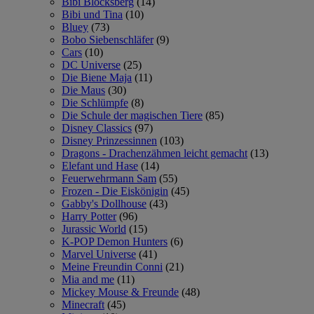
Bibi Blocksberg
(14)
Bibi und Tina
(10)
Bluey
(73)
Bobo Siebenschläfer
(9)
Cars
(10)
DC Universe
(25)
Die Biene Maja
(11)
Die Maus
(30)
Die Schlümpfe
(8)
Die Schule der magischen Tiere
(85)
Disney Classics
(97)
Disney Prinzessinnen
(103)
Dragons - Drachenzähmen leicht gemacht
(13)
Elefant und Hase
(14)
Feuerwehrmann Sam
(55)
Frozen - Die Eiskönigin
(45)
Gabby's Dollhouse
(43)
Harry Potter
(96)
Jurassic World
(15)
K-POP Demon Hunters
(6)
Marvel Universe
(41)
Meine Freundin Conni
(21)
Mia and me
(11)
Mickey Mouse & Freunde
(48)
Minecraft
(45)