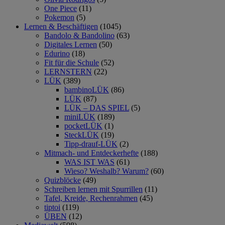
One Piece
(11)
Pokemon
(5)
Lernen & Beschäftigen
(1045)
Bandolo & Bandolino
(63)
Digitales Lernen
(50)
Edurino
(18)
Fit für die Schule
(52)
LERNSTERN
(22)
LÜK
(389)
bambinoLÜK
(86)
LÜK
(87)
LÜK – DAS SPIEL
(5)
miniLÜK
(189)
pocketLÜK
(1)
SteckLÜK
(19)
Tipp-drauf-LÜK
(2)
Mitmach- und Entdeckerhefte
(188)
WAS IST WAS
(61)
Wieso? Weshalb? Warum?
(60)
Quizblöcke
(49)
Schreiben lernen mit Spurrillen
(11)
Tafel, Kreide, Rechenrahmen
(45)
tiptoi
(119)
ÜBEN
(12)