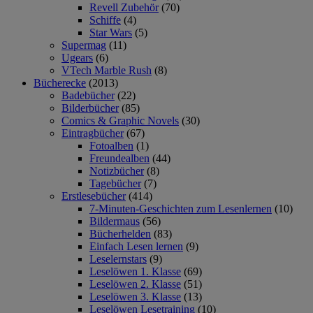
Revell Zubehör
(70)
Schiffe
(4)
Star Wars
(5)
Supermag
(11)
Ugears
(6)
VTech Marble Rush
(8)
Bücherecke
(2013)
Badebücher
(22)
Bilderbücher
(85)
Comics & Graphic Novels
(30)
Eintragbücher
(67)
Fotoalben
(1)
Freundealben
(44)
Notizbücher
(8)
Tagebücher
(7)
Erstlesebücher
(414)
7-Minuten-Geschichten zum Lesenlernen
(10)
Bildermaus
(56)
Bücherhelden
(83)
Einfach Lesen lernen
(9)
Leselernstars
(9)
Leselöwen 1. Klasse
(69)
Leselöwen 2. Klasse
(51)
Leselöwen 3. Klasse
(13)
Leselöwen Lesetraining
(10)