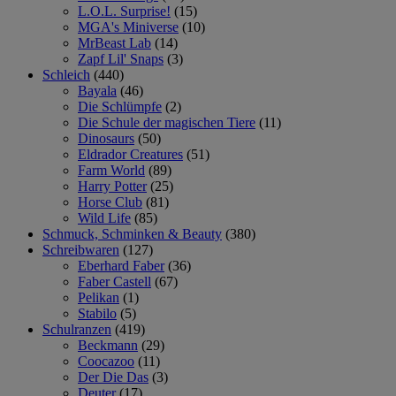
L.O.L. Surprise!
(15)
MGA's Miniverse
(10)
MrBeast Lab
(14)
Zapf Lil' Snaps
(3)
Schleich
(440)
Bayala
(46)
Die Schlümpfe
(2)
Die Schule der magischen Tiere
(11)
Dinosaurs
(50)
Eldrador Creatures
(51)
Farm World
(89)
Harry Potter
(25)
Horse Club
(81)
Wild Life
(85)
Schmuck, Schminken & Beauty
(380)
Schreibwaren
(127)
Eberhard Faber
(36)
Faber Castell
(67)
Pelikan
(1)
Stabilo
(5)
Schulranzen
(419)
Beckmann
(29)
Coocazoo
(11)
Der Die Das
(3)
Deuter
(17)