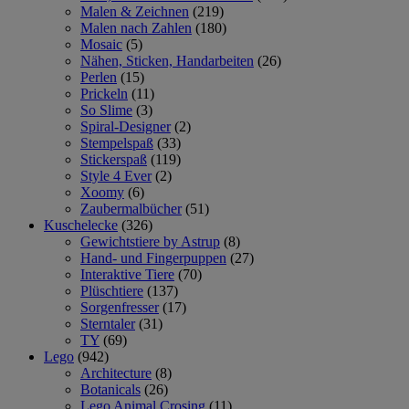
Malen & Zeichnen
(219)
Malen nach Zahlen
(180)
Mosaic
(5)
Nähen, Sticken, Handarbeiten
(26)
Perlen
(15)
Prickeln
(11)
So Slime
(3)
Spiral-Designer
(2)
Stempelspaß
(33)
Stickerspaß
(119)
Style 4 Ever
(2)
Xoomy
(6)
Zaubermalbücher
(51)
Kuschelecke
(326)
Gewichtstiere by Astrup
(8)
Hand- und Fingerpuppen
(27)
Interaktive Tiere
(70)
Plüschtiere
(137)
Sorgenfresser
(17)
Sterntaler
(31)
TY
(69)
Lego
(942)
Architecture
(8)
Botanicals
(26)
Lego Animal Crosing
(11)