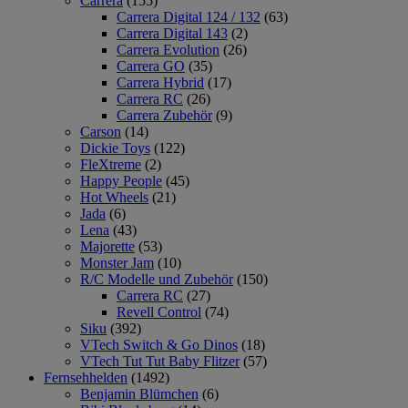
Carrera
(155)
Carrera Digital 124 / 132
(63)
Carrera Digital 143
(2)
Carrera Evolution
(26)
Carrera GO
(35)
Carrera Hybrid
(17)
Carrera RC
(26)
Carrera Zubehör
(9)
Carson
(14)
Dickie Toys
(122)
FleXtreme
(2)
Happy People
(45)
Hot Wheels
(21)
Jada
(6)
Lena
(43)
Majorette
(53)
Monster Jam
(10)
R/C Modelle und Zubehör
(150)
Carrera RC
(27)
Revell Control
(74)
Siku
(392)
VTech Switch & Go Dinos
(18)
VTech Tut Tut Baby Flitzer
(57)
Fernsehhelden
(1492)
Benjamin Blümchen
(6)