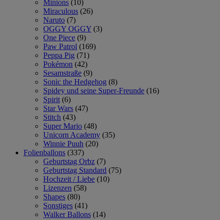
Minions
(10)
Miraculous
(26)
Naruto
(7)
OGGY OGGY
(3)
One Piece
(9)
Paw Patrol
(169)
Peppa Pig
(71)
Pokémon
(42)
Sesamstraße
(9)
Sonic the Hedgehog
(8)
Spidey und seine Super-Freunde
(16)
Spirit
(6)
Star Wars
(47)
Stitch
(43)
Super Mario
(48)
Unicorn Academy
(35)
Winnie Puuh
(20)
Folienballons
(337)
Geburtstag Orbz
(7)
Geburtstag Standard
(75)
Hochzeit / Liebe
(10)
Lizenzen
(58)
Shapes
(80)
Sonstiges
(41)
Walker Ballons
(14)