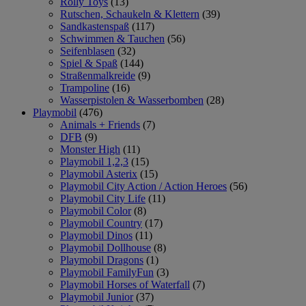
Rolly Toys
(13)
Rutschen, Schaukeln & Klettern
(39)
Sandkastenspaß
(117)
Schwimmen & Tauchen
(56)
Seifenblasen
(32)
Spiel & Spaß
(144)
Straßenmalkreide
(9)
Trampoline
(16)
Wasserpistolen & Wasserbomben
(28)
Playmobil
(476)
Animals + Friends
(7)
DFB
(9)
Monster High
(11)
Playmobil 1,2,3
(15)
Playmobil Asterix
(15)
Playmobil City Action / Action Heroes
(56)
Playmobil City Life
(11)
Playmobil Color
(8)
Playmobil Country
(17)
Playmobil Dinos
(11)
Playmobil Dollhouse
(8)
Playmobil Dragons
(1)
Playmobil FamilyFun
(3)
Playmobil Horses of Waterfall
(7)
Playmobil Junior
(37)