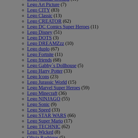
Lego Art Picture
(7)
Lego CITY
(83)
Lego Classic
(13)
Lego CREATOR
(62)
Lego DC Comics Super Heroes
(11)
Lego Disney
(51)
Lego DOTS
(3)
Lego DREAMZzz
(10)
Lego duplo
(67)
Lego Fortnite
(11)
Lego friends
(68)
Lego Gabby´s Dollhouse
(5)
Lego Harry Potter
(33)
Lego Icons
(23)
Lego Jurassic World
(15)
Lego Marvel Super Heroes
(59)
Lego Minecraft
(36)
Lego NINJAGO
(55)
Lego Sonic
(9)
Lego Speed
(33)
Lego STAR WARS
(66)
Lego Super Mario
(17)
Lego TECHNIC
(62)
Lego Wicked
(8)
Olivia Rodrigos
(5)