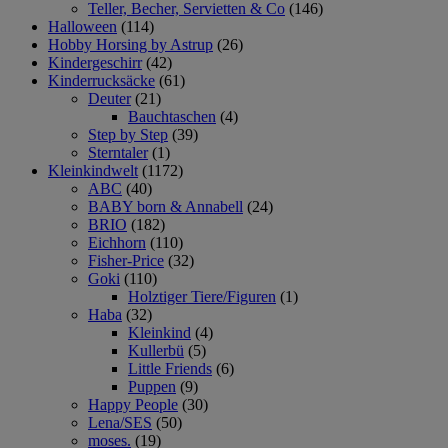
Teller, Becher, Servietten & Co
(146)
Halloween
(114)
Hobby Horsing by Astrup
(26)
Kindergeschirr
(42)
Kinderrucksäcke
(61)
Deuter
(21)
Bauchtaschen
(4)
Step by Step
(39)
Sterntaler
(1)
Kleinkindwelt
(1172)
ABC
(40)
BABY born & Annabell
(24)
BRIO
(182)
Eichhorn
(110)
Fisher-Price
(32)
Goki
(110)
Holztiger Tiere/Figuren
(1)
Haba
(32)
Kleinkind
(4)
Kullerbü
(5)
Little Friends
(6)
Puppen
(9)
Happy People
(30)
Lena/SES
(50)
moses.
(19)