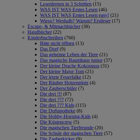
Lesenlernen in 3 Schritten
(15)
WAS IST WAS Erstes Lesen
(46)
WAS IST WAS Erstes Lesen easy!
(21)
Wieso? Weshalb? Warum? Erstleser
(17)
Escape- & Mitmachbücher
(38)
Handbücher
(22)
Kinderbuchreihen
(760)
Bitte nicht öffnen
(13)
Das Dorf
(9)
Das geheime Leben der Tiere
(21)
Das magische Baumhaus junior
(37)
Der kleine Drache Kokosnuss
(31)
Der kleine Major Tom
(21)
Der letzte Feuerfalke
(12)
Der Räuber Hotzenplotz
(4)
Der Zauberschüler
(7)
Die drei !!!
(87)
Die drei ???
(72)
Die drei ??? Kids
(115)
Die Duftapotheke
(8)
Die Hobby-Horsing-Kids
(4)
Die Küstencrew
(5)
Die magischen Tierfreunde
(20)
Die Schule der magischen Tiere
(57)
Die Zauberkicker
(9)