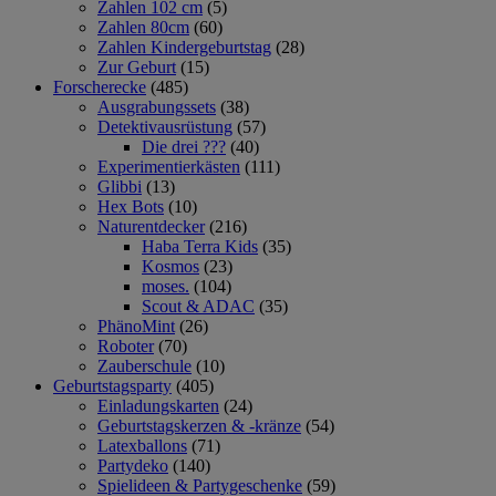
Zahlen 102 cm
(5)
Zahlen 80cm
(60)
Zahlen Kindergeburtstag
(28)
Zur Geburt
(15)
Forscherecke
(485)
Ausgrabungssets
(38)
Detektivausrüstung
(57)
Die drei ???
(40)
Experimentierkästen
(111)
Glibbi
(13)
Hex Bots
(10)
Naturentdecker
(216)
Haba Terra Kids
(35)
Kosmos
(23)
moses.
(104)
Scout & ADAC
(35)
PhänoMint
(26)
Roboter
(70)
Zauberschule
(10)
Geburtstagsparty
(405)
Einladungskarten
(24)
Geburtstagskerzen & -kränze
(54)
Latexballons
(71)
Partydeko
(140)
Spielideen & Partygeschenke
(59)