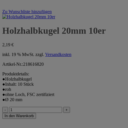
Zu Wunschliste hinzufügen
Holzhalbkugel 20mm 10er
2,19
€
inkl. 19 % MwSt.
zzgl.
Versandkosten
Artikel-Nr.:218616820
Produktdetails:
●Holzhalbkugel
●Inhalt: 10 Stück
●roh
●ohne Loch, FSC zertifiziert
●Ø 20 mm
Holzhalbkugel
20mm
In den Warenkorb
10er
Menge