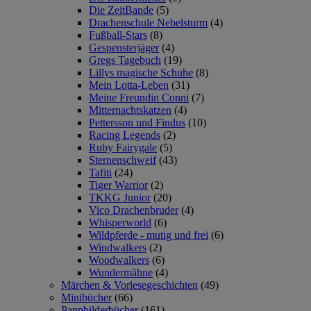
Die ZeitBande
(5)
Drachenschule Nebelsturm
(4)
Fußball-Stars
(8)
Gespensterjäger
(4)
Gregs Tagebuch
(19)
Lillys magische Schuhe
(8)
Mein Lotta-Leben
(31)
Meine Freundin Conni
(7)
Mitternachtskatzen
(4)
Pettersson und Findus
(10)
Racing Legends
(2)
Ruby Fairygale
(5)
Sternenschweif
(43)
Tafiti
(24)
Tiger Warrior
(2)
TKKG Junior
(20)
Vico Drachenbruder
(4)
Whisperworld
(6)
Wildpferde - mutig und frei
(6)
Windwalkers
(2)
Woodwalkers
(6)
Wundermähne
(4)
Märchen & Vorlesegeschichten
(49)
Minibücher
(66)
Pappbilderbücher
(161)