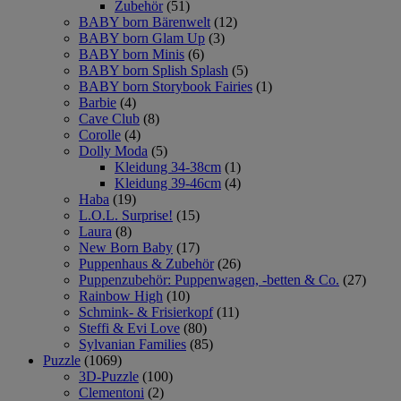
Zubehör
(51)
BABY born Bärenwelt
(12)
BABY born Glam Up
(3)
BABY born Minis
(6)
BABY born Splish Splash
(5)
BABY born Storybook Fairies
(1)
Barbie
(4)
Cave Club
(8)
Corolle
(4)
Dolly Moda
(5)
Kleidung 34-38cm
(1)
Kleidung 39-46cm
(4)
Haba
(19)
L.O.L. Surprise!
(15)
Laura
(8)
New Born Baby
(17)
Puppenhaus & Zubehör
(26)
Puppenzubehör: Puppenwagen, -betten & Co.
(27)
Rainbow High
(10)
Schmink- & Frisierkopf
(11)
Steffi & Evi Love
(80)
Sylvanian Families
(85)
Puzzle
(1069)
3D-Puzzle
(100)
Clementoni
(2)