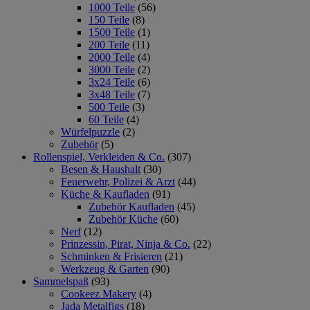
1000 Teile
(56)
150 Teile
(8)
1500 Teile
(1)
200 Teile
(11)
2000 Teile
(4)
3000 Teile
(2)
3x24 Teile
(6)
3x48 Teile
(7)
500 Teile
(3)
60 Teile
(4)
Würfelpuzzle
(2)
Zubehör
(5)
Rollenspiel, Verkleiden & Co.
(307)
Besen & Haushalt
(30)
Feuerwehr, Polizei & Arzt
(44)
Küche & Kaufladen
(91)
Zubehör Kaufladen
(45)
Zubehör Küche
(60)
Nerf
(12)
Prinzessin, Pirat, Ninja & Co.
(22)
Schminken & Frisieren
(21)
Werkzeug & Garten
(90)
Sammelspaß
(93)
Cookeez Makery
(4)
Jada Metalfigs
(18)