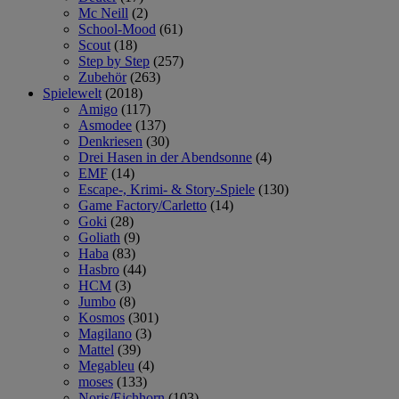
Mc Neill
(2)
School-Mood
(61)
Scout
(18)
Step by Step
(257)
Zubehör
(263)
Spielewelt
(2018)
Amigo
(117)
Asmodee
(137)
Denkriesen
(30)
Drei Hasen in der Abendsonne
(4)
EMF
(14)
Escape-, Krimi- & Story-Spiele
(130)
Game Factory/Carletto
(14)
Goki
(28)
Goliath
(9)
Haba
(83)
Hasbro
(44)
HCM
(3)
Jumbo
(8)
Kosmos
(301)
Magilano
(3)
Mattel
(39)
Megableu
(4)
moses
(133)
Noris/Eichhorn
(103)