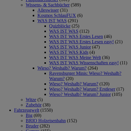
Wissens- & Sachbücher
(589)
Alleswisser
(31)
Kosmos SchlauFUX
(6)
WAS IST WAS
(291)
Quizblöcke
(25)
WAS IST WAS
(112)
WAS IST WAS Erstes Lesen
(46)
WAS IST WAS Erstes Lesen easy!
(21)
WAS IST WAS Junior
(47)
WAS IST WAS Kids
(4)
WAS IST WAS Meine Welt
(36)
WAS IST WAS Wissenschaften easy!
(11)
Wieso? Weshalb? Warum?
(264)
Ravensburger Minis: Wieso? Weshalb?
Warum?
(20)
Wieso? Weshalb? Warum?
(120)
Wieso? Weshalb? Warum? Erstleser
(17)
Wieso? Weshalb? Warum? Junior
(105)
Witze
(5)
Zubehör
(38)
Fahrzeugwelt
(1550)
Big
(69)
BRIO Holzeisenbahn
(152)
Bruder
(282)