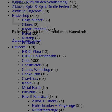
Aktuell: Alles für den Schulanfang
(247)
Warenkorb
Aktuell: Spiel & Spaß für die Ferien
(136)
Aktuelle Angebote
(70)
Bastelshop
(398)
Bastelbücher
(35)
Glorex
(2)
Knorr Prandell
(272)
Es befinden sich keine Produkte im Warenkorb.
Kreul
(82)
Marabu
(2)
Zurück zum Shop
Prickeln
(2)
Bauecke
(978)
BRIO Flora
(13)
BRIO Holzeisenbahn
(152)
Cobi
(360)
Constructor
(16)
Games Workshop
(62)
Gecko Run
(10)
GraviTrax
(63)
Kapla
(13)
Metal Earth
(10)
PlusPlus
(57)
Revell Bausätze
(186)
Autos + Trucks
(24)
Hubschrauber + Flugzeuge
(51)
Militärfahrzeuge
(43)