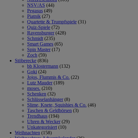
NSV/AS
(44)
Pegasus
(49)
Piatnik
(27)
Quartette & Trumpfspiele
(31)
Quiz-Spiele
(72)
Ravensburger
(428)
Schmidt
(235)
Smart Games
(65)
Spin Master
(17)
Zoch
(59)
Stöberecke
(836)
bb Klostermann
(132)
Goki
(24)
Jojos, Flummis & Co.
(22)
Lutz Mauder
(189)
moses.
(210)
Schenken
(32)
Schlüsselanhänger
(8)
Slime, Knete, Squishies & Co.
(46)
Taschen & Geldbörsen
(3)
Trendhaus
(194)
Uhren & Wecker
(29)
Unkategorisiert
(10)
Weihnachten
(158)