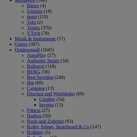
Mediawelt
(598)
Bitzee
(4)
Edurino
(18)
tiptoi
(119)
Tobi
(2)
Tonies
(376)
VTech
(78)
Musik & Instrumente
(57)
Ostern
(307)
Outdoorspaß
(1045)
AquaPlay
(27)
Authentic Sports
(34)
Ballsport
(118)
BERG
(56)
Best Sporting
(249)
Big
(69)
Camping
(13)
Drachen und Wurfgleiter
(69)
Günther
(54)
Invento
(13)
Fitness
(27)
Hudora
(50)
Pools und Zubehör
(93)
Roller, Inliner, Skateboard & Co
(147)
Rollplay
(5)