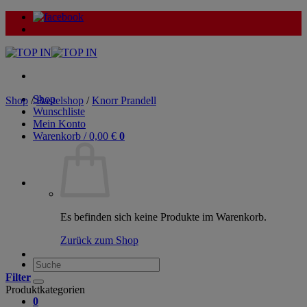
Zum
Inhalt
springen
Shop
Shop
/
Bastelshop
/
Knorr Prandell
Wunschliste
Mein Konto
Warenkorb /
0,00
€
0
Es befinden sich keine Produkte im Warenkorb.
Zurück zum Shop
Suche
nach:
Filter
Produktkategorien
0