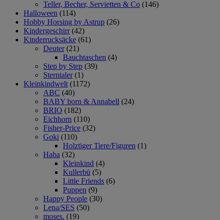
Teller, Becher, Servietten & Co
(146)
Halloween
(114)
Hobby Horsing by Astrup
(26)
Kindergeschirr
(42)
Kinderrucksäcke
(61)
Deuter
(21)
Bauchtaschen
(4)
Step by Step
(39)
Sterntaler
(1)
Kleinkindwelt
(1172)
ABC
(40)
BABY born & Annabell
(24)
BRIO
(182)
Eichhorn
(110)
Fisher-Price
(32)
Goki
(110)
Holztiger Tiere/Figuren
(1)
Haba
(32)
Kleinkind
(4)
Kullerbü
(5)
Little Friends
(6)
Puppen
(9)
Happy People
(30)
Lena/SES
(50)
moses.
(19)