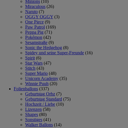
Minions
(10)
Miraculous
(26)
Naruto
(7)
OGGY OGGY
(3)
One Piece
(9)
Paw Patrol
(169)
Peppa Pig
(71)
Pokémon
(42)
Sesamstraße
(9)
Sonic the Hedgehog
(8)
Spidey und seine Super-Freunde
(16)
Spirit
(6)
Star Wars
(47)
Stitch
(43)
Super Mario
(48)
Unicorn Academy
(35)
Winnie Puuh
(20)
Folienballons
(337)
Geburtstag Orbz
(7)
Geburtstag Standard
(75)
Hochzeit / Liebe
(10)
Lizenzen
(58)
Shapes
(80)
Sonstiges
(41)
Walker Ballons
(14)