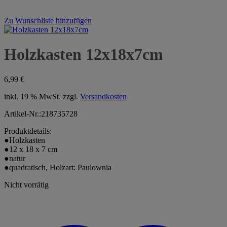
Zu Wunschliste hinzufügen
Holzkasten 12x18x7cm
6,99
€
inkl. 19 % MwSt.
zzgl.
Versandkosten
Artikel-Nr.:218735728
Produktdetails:
●Holzkasten
●12 x 18 x 7 cm
●natur
●quadratisch, Holzart: Paulownia
Nicht vorrätig