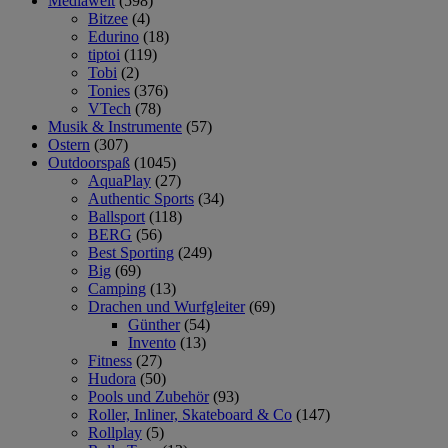
Mediawelt
(598)
Bitzee
(4)
Edurino
(18)
tiptoi
(119)
Tobi
(2)
Tonies
(376)
VTech
(78)
Musik & Instrumente
(57)
Ostern
(307)
Outdoorspaß
(1045)
AquaPlay
(27)
Authentic Sports
(34)
Ballsport
(118)
BERG
(56)
Best Sporting
(249)
Big
(69)
Camping
(13)
Drachen und Wurfgleiter
(69)
Günther
(54)
Invento
(13)
Fitness
(27)
Hudora
(50)
Pools und Zubehör
(93)
Roller, Inliner, Skateboard & Co
(147)
Rollplay
(5)