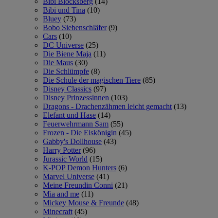
Bibi Blocksberg
(14)
Bibi und Tina
(10)
Bluey
(73)
Bobo Siebenschläfer
(9)
Cars
(10)
DC Universe
(25)
Die Biene Maja
(11)
Die Maus
(30)
Die Schlümpfe
(8)
Die Schule der magischen Tiere
(85)
Disney Classics
(97)
Disney Prinzessinnen
(103)
Dragons - Drachenzähmen leicht gemacht
(13)
Elefant und Hase
(14)
Feuerwehrmann Sam
(55)
Frozen - Die Eiskönigin
(45)
Gabby's Dollhouse
(43)
Harry Potter
(96)
Jurassic World
(15)
K-POP Demon Hunters
(6)
Marvel Universe
(41)
Meine Freundin Conni
(21)
Mia and me
(11)
Mickey Mouse & Freunde
(48)
Minecraft
(45)