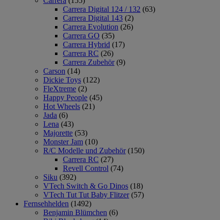
Carrera
(155)
Carrera Digital 124 / 132
(63)
Carrera Digital 143
(2)
Carrera Evolution
(26)
Carrera GO
(35)
Carrera Hybrid
(17)
Carrera RC
(26)
Carrera Zubehör
(9)
Carson
(14)
Dickie Toys
(122)
FleXtreme
(2)
Happy People
(45)
Hot Wheels
(21)
Jada
(6)
Lena
(43)
Majorette
(53)
Monster Jam
(10)
R/C Modelle und Zubehör
(150)
Carrera RC
(27)
Revell Control
(74)
Siku
(392)
VTech Switch & Go Dinos
(18)
VTech Tut Tut Baby Flitzer
(57)
Fernsehhelden
(1492)
Benjamin Blümchen
(6)