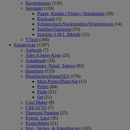
Ravensburger
(126)
Sterntaler
(119)
Puppe, Kinder-/ Finger-/ Handpuppe
(29)
Rucksack
(1)
Schmusetuch/Nackenstütze/Wärmekissen
(14)
Spieltier/Spielzeug
(53)
Spieluhr S,M,L /Mobile
(22)
VTech
(268)
Kreativecke
(1297)
Airbrush
(7)
Alles Könner Kiste
(23)
Aquabeads
(35)
Armbänder, Nägel, Tattoos
(82)
Bastelsets
(125)
Bügelperlen/Hama/SES
(176)
Maxi Perlen/Platte/Set
(15)
Perlen
(84)
Platte
(51)
Set
(21)
Cool Maker
(9)
CREATTO
(7)
Diamond Painting
(25)
Kinetic Sand
(36)
Kratzelbilder
(21)
Mal-, Sticker- & Rätselbücher
(335)