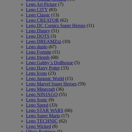
Lego Art Picture
(7)
Lego CITY
(83)
Lego Classic
(13)
Lego CREATOR
(62)
Lego DC Comics Super Heroes
(11)
Lego Disney
(51)
Lego DOTS
(3)
Lego DREAMZzz
(10)
Lego duplo
(67)
Lego Fortnite
(11)
Lego friends
(68)
Lego Gabby´s Dollhouse
(5)
Lego Harry Potter
(33)
Lego Icons
(23)
Lego Jurassic World
(15)
Lego Marvel Super Heroes
(59)
Lego Minecraft
(36)
Lego NINJAGO
(55)
Lego Sonic
(9)
Lego Speed
(33)
Lego STAR WARS
(66)
Lego Super Mario
(17)
Lego TECHNIC
(62)
Lego Wicked
(8)
Olivia Rodrigos
(5)