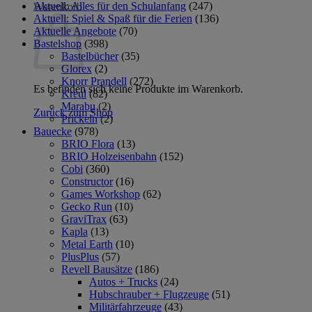
Aktuell: Alles für den Schulanfang
(247)
Warenkorb
Aktuell: Spiel & Spaß für die Ferien
(136)
Aktuelle Angebote
(70)
Bastelshop
(398)
Bastelbücher
(35)
Glorex
(2)
Knorr Prandell
(272)
Es befinden sich keine Produkte im Warenkorb.
Kreul
(82)
Marabu
(2)
Zurück zum Shop
Prickeln
(2)
Bauecke
(978)
BRIO Flora
(13)
BRIO Holzeisenbahn
(152)
Cobi
(360)
Constructor
(16)
Games Workshop
(62)
Gecko Run
(10)
GraviTrax
(63)
Kapla
(13)
Metal Earth
(10)
PlusPlus
(57)
Revell Bausätze
(186)
Autos + Trucks
(24)
Hubschrauber + Flugzeuge
(51)
Militärfahrzeuge
(43)