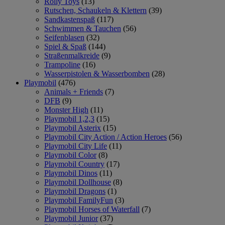
Rolly Toys
(13)
Rutschen, Schaukeln & Klettern
(39)
Sandkastenspaß
(117)
Schwimmen & Tauchen
(56)
Seifenblasen
(32)
Spiel & Spaß
(144)
Straßenmalkreide
(9)
Trampoline
(16)
Wasserpistolen & Wasserbomben
(28)
Playmobil
(476)
Animals + Friends
(7)
DFB
(9)
Monster High
(11)
Playmobil 1,2,3
(15)
Playmobil Asterix
(15)
Playmobil City Action / Action Heroes
(56)
Playmobil City Life
(11)
Playmobil Color
(8)
Playmobil Country
(17)
Playmobil Dinos
(11)
Playmobil Dollhouse
(8)
Playmobil Dragons
(1)
Playmobil FamilyFun
(3)
Playmobil Horses of Waterfall
(7)
Playmobil Junior
(37)