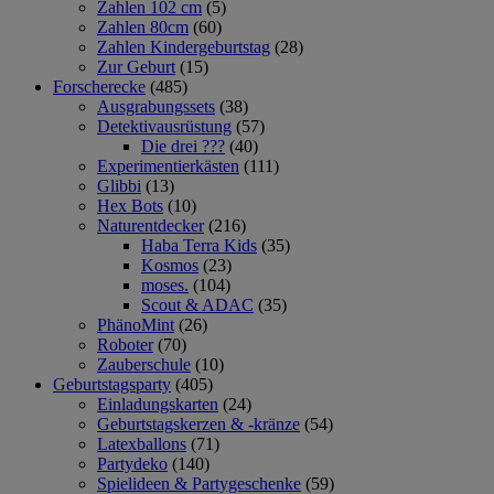
Zahlen 102 cm
(5)
Zahlen 80cm
(60)
Zahlen Kindergeburtstag
(28)
Zur Geburt
(15)
Forscherecke
(485)
Ausgrabungssets
(38)
Detektivausrüstung
(57)
Die drei ???
(40)
Experimentierkästen
(111)
Glibbi
(13)
Hex Bots
(10)
Naturentdecker
(216)
Haba Terra Kids
(35)
Kosmos
(23)
moses.
(104)
Scout & ADAC
(35)
PhänoMint
(26)
Roboter
(70)
Zauberschule
(10)
Geburtstagsparty
(405)
Einladungskarten
(24)
Geburtstagskerzen & -kränze
(54)
Latexballons
(71)
Partydeko
(140)
Spielideen & Partygeschenke
(59)