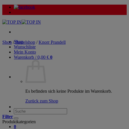
Zum
Inhalt
springen
Shop
Shop
/
Bastelshop
/
Knorr Prandell
Wunschliste
Mein Konto
Warenkorb /
0,00
€
0
Es befinden sich keine Produkte im Warenkorb.
Zurück zum Shop
Suche
nach:
Filter
Produktkategorien
0