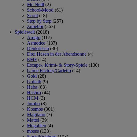
Mc Neill
(2)
School-Mood
(61)
Scout
(18)
Step by Step
(257)
Zubehör
(263)
Spielewelt
(2018)
Amigo
(117)
Asmodee
(137)
Denkriesen
(30)
Drei Hasen in der Abendsonne
(4)
EMF
(14)
Escape-, Krimi- & Story-Spiele
(130)
Game Factory/Carletto
(14)
Goki
(28)
Goliath
(9)
Haba
(83)
Hasbro
(44)
HCM
(3)
Jumbo
(8)
Kosmos
(301)
Magilano
(3)
Mattel
(39)
Megableu
(4)
moses
(133)
Noris/Eichhorn
(103)