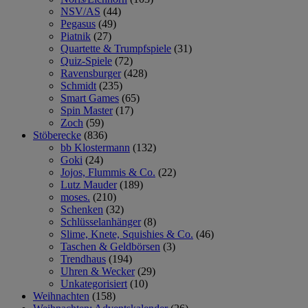
NSV/AS
(44)
Pegasus
(49)
Piatnik
(27)
Quartette & Trumpfspiele
(31)
Quiz-Spiele
(72)
Ravensburger
(428)
Schmidt
(235)
Smart Games
(65)
Spin Master
(17)
Zoch
(59)
Stöberecke
(836)
bb Klostermann
(132)
Goki
(24)
Jojos, Flummis & Co.
(22)
Lutz Mauder
(189)
moses.
(210)
Schenken
(32)
Schlüsselanhänger
(8)
Slime, Knete, Squishies & Co.
(46)
Taschen & Geldbörsen
(3)
Trendhaus
(194)
Uhren & Wecker
(29)
Unkategorisiert
(10)
Weihnachten
(158)