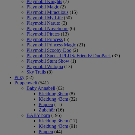
Playmobil Knights
(7)
Playmobil Magic
(2)
Playmobil Miraculous
(15)
Playmobil My Life
(50)
Playmobil Naruto
(3)
Playmobil Novelmore
(6)
Playmobil Pirates
(13)
Playmobil Princess
(5)
Playmobil Princess Magic
(21)
Playmobil Scooby-Doo
(2)
Playmobil Special PLUS/ Friends/ DuoPack
(37)
Playmobil Stunt Show
(1)
Playmobil Wiltopia
(13)
Sky Trails
(8)
Puky
(52)
Puppenwelt
(541)
Baby Annabell
(62)
Kleidung 36cm
(8)
Kleidung 43cm
(32)
Puppen
(11)
Zubehör
(16)
BABY born
(195)
Kleidung 36cm
(17)
Kleidung 43cm
(91)
Puppen
(44)