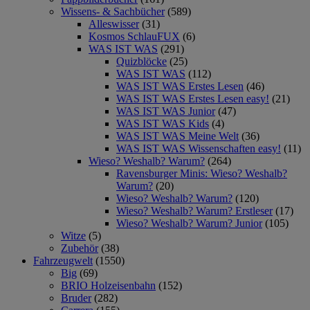
Wissens- & Sachbücher
(589)
Alleswisser
(31)
Kosmos SchlauFUX
(6)
WAS IST WAS
(291)
Quizblöcke
(25)
WAS IST WAS
(112)
WAS IST WAS Erstes Lesen
(46)
WAS IST WAS Erstes Lesen easy!
(21)
WAS IST WAS Junior
(47)
WAS IST WAS Kids
(4)
WAS IST WAS Meine Welt
(36)
WAS IST WAS Wissenschaften easy!
(11)
Wieso? Weshalb? Warum?
(264)
Ravensburger Minis: Wieso? Weshalb?
Warum?
(20)
Wieso? Weshalb? Warum?
(120)
Wieso? Weshalb? Warum? Erstleser
(17)
Wieso? Weshalb? Warum? Junior
(105)
Witze
(5)
Zubehör
(38)
Fahrzeugwelt
(1550)
Big
(69)
BRIO Holzeisenbahn
(152)
Bruder
(282)