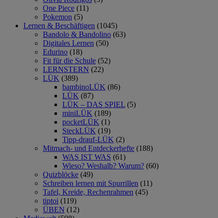
One Piece
(11)
Pokemon
(5)
Lernen & Beschäftigen
(1045)
Bandolo & Bandolino
(63)
Digitales Lernen
(50)
Edurino
(18)
Fit für die Schule
(52)
LERNSTERN
(22)
LÜK
(389)
bambinoLÜK
(86)
LÜK
(87)
LÜK – DAS SPIEL
(5)
miniLÜK
(189)
pocketLÜK
(1)
SteckLÜK
(19)
Tipp-drauf-LÜK
(2)
Mitmach- und Entdeckerhefte
(188)
WAS IST WAS
(61)
Wieso? Weshalb? Warum?
(60)
Quizblöcke
(49)
Schreiben lernen mit Spurrillen
(11)
Tafel, Kreide, Rechenrahmen
(45)
tiptoi
(119)
ÜBEN
(12)