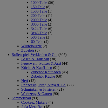
1000 Teile
(56)
150 Teile
(8)
1500 Teile
(1)
200 Teile
(11)
2000 Teile
(4)
3000 Teile
(2)
3x24 Teile
(6)
3x48 Teile
(7)
500 Teile
(3)
60 Teile
(4)
Würfelpuzzle
(2)
Zubehör
(5)
Rollenspiel, Verkleiden & Co.
(307)
Besen & Haushalt
(30)
Feuerwehr, Polizei & Arzt
(44)
Küche & Kaufladen
(91)
Zubehör Kaufladen
(45)
Zubehör Küche
(60)
Nerf
(12)
Prinzessin, Pirat, Ninja & Co.
(22)
Schminken & Frisieren
(21)
Werkzeug & Garten
(90)
Sammelspaß
(93)
Cookeez Makery
(4)
Jada Metalfigs
(18)