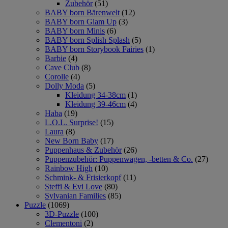
Zubehör
(51)
BABY born Bärenwelt
(12)
BABY born Glam Up
(3)
BABY born Minis
(6)
BABY born Splish Splash
(5)
BABY born Storybook Fairies
(1)
Barbie
(4)
Cave Club
(8)
Corolle
(4)
Dolly Moda
(5)
Kleidung 34-38cm
(1)
Kleidung 39-46cm
(4)
Haba
(19)
L.O.L. Surprise!
(15)
Laura
(8)
New Born Baby
(17)
Puppenhaus & Zubehör
(26)
Puppenzubehör: Puppenwagen, -betten & Co.
(27)
Rainbow High
(10)
Schmink- & Frisierkopf
(11)
Steffi & Evi Love
(80)
Sylvanian Families
(85)
Puzzle
(1069)
3D-Puzzle
(100)
Clementoni
(2)