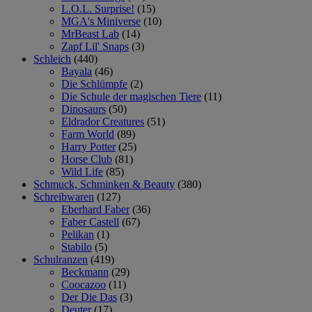
L.O.L. Surprise!
(15)
MGA's Miniverse
(10)
MrBeast Lab
(14)
Zapf Lil' Snaps
(3)
Schleich
(440)
Bayala
(46)
Die Schlümpfe
(2)
Die Schule der magischen Tiere
(11)
Dinosaurs
(50)
Eldrador Creatures
(51)
Farm World
(89)
Harry Potter
(25)
Horse Club
(81)
Wild Life
(85)
Schmuck, Schminken & Beauty
(380)
Schreibwaren
(127)
Eberhard Faber
(36)
Faber Castell
(67)
Pelikan
(1)
Stabilo
(5)
Schulranzen
(419)
Beckmann
(29)
Coocazoo
(11)
Der Die Das
(3)
Deuter
(17)