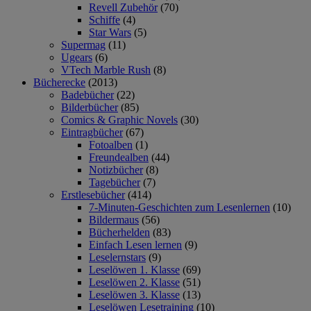
Revell Zubehör
(70)
Schiffe
(4)
Star Wars
(5)
Supermag
(11)
Ugears
(6)
VTech Marble Rush
(8)
Bücherecke
(2013)
Badebücher
(22)
Bilderbücher
(85)
Comics & Graphic Novels
(30)
Eintragbücher
(67)
Fotoalben
(1)
Freundealben
(44)
Notizbücher
(8)
Tagebücher
(7)
Erstlesebücher
(414)
7-Minuten-Geschichten zum Lesenlernen
(10)
Bildermaus
(56)
Bücherhelden
(83)
Einfach Lesen lernen
(9)
Leselernstars
(9)
Leselöwen 1. Klasse
(69)
Leselöwen 2. Klasse
(51)
Leselöwen 3. Klasse
(13)
Leselöwen Lesetraining
(10)