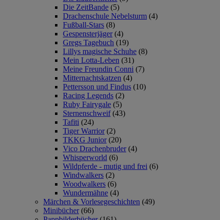
Die ZeitBande
(5)
Drachenschule Nebelsturm
(4)
Fußball-Stars
(8)
Gespensterjäger
(4)
Gregs Tagebuch
(19)
Lillys magische Schuhe
(8)
Mein Lotta-Leben
(31)
Meine Freundin Conni
(7)
Mitternachtskatzen
(4)
Pettersson und Findus
(10)
Racing Legends
(2)
Ruby Fairygale
(5)
Sternenschweif
(43)
Tafiti
(24)
Tiger Warrior
(2)
TKKG Junior
(20)
Vico Drachenbruder
(4)
Whisperworld
(6)
Wildpferde - mutig und frei
(6)
Windwalkers
(2)
Woodwalkers
(6)
Wundermähne
(4)
Märchen & Vorlesegeschichten
(49)
Minibücher
(66)
Pappbilderbücher
(161)