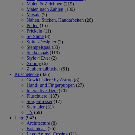
Malen & Zeichnen
(219)
Malen nach Zahlen
(180)
Mosaic
(5)
Nähen, Sticken, Handarbeiten
(26)
Perlen
(15)
Prickeln
(11)
So Slime
(3)
Spiral-Designer
(2)
Stempelspaß
(33)
Stickerspaß
(119)
Style 4 Ever
(2)
Xoomy
(6)
Zaubermalbücher
(51)
Kuschelecke
(326)
Gewichtstiere by Astrup
(8)
Hand- und Fingerpuppen
(27)
Interaktive Tiere
(70)
Plüschtiere
(137)
Sorgenfresser
(17)
Sterntaler
(31)
TY
(69)
Lego
(942)
Architecture
(8)
Botanicals
(26)
Lego Animal Crosing
(11)