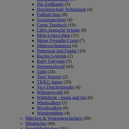
Die ZeitBande
(5)
Drachenschule Nebelsturm
(4)
Fußball-Stars
(8)
Gespensterjäger
(4)
Gregs Tagebuch
(19)
Lillys magische Schuhe
(8)
Mein Lotta-Leben
(31)
Meine Freundin Conni
(7)
Mitternachtskatzen
(4)
Pettersson und Findus
(10)
Racing Legends
(2)
Ruby Fairygale
(5)
Sternenschweif
(43)
Tafiti
(24)
Tiger Warrior
(2)
TKKG Junior
(20)
Vico Drachenbruder
(4)
Whisperworld
(6)
Wildpferde - mutig und frei
(6)
Windwalkers
(2)
Woodwalkers
(6)
Wundermähne
(4)
Märchen & Vorlesegeschichten
(49)
Minibücher
(66)
Pappbilderbücher
(161)