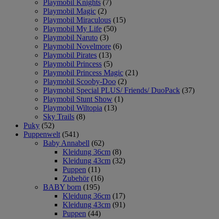
Playmobil Knights
(7)
Playmobil Magic
(2)
Playmobil Miraculous
(15)
Playmobil My Life
(50)
Playmobil Naruto
(3)
Playmobil Novelmore
(6)
Playmobil Pirates
(13)
Playmobil Princess
(5)
Playmobil Princess Magic
(21)
Playmobil Scooby-Doo
(2)
Playmobil Special PLUS/ Friends/ DuoPack
(37)
Playmobil Stunt Show
(1)
Playmobil Wiltopia
(13)
Sky Trails
(8)
Puky
(52)
Puppenwelt
(541)
Baby Annabell
(62)
Kleidung 36cm
(8)
Kleidung 43cm
(32)
Puppen
(11)
Zubehör
(16)
BABY born
(195)
Kleidung 36cm
(17)
Kleidung 43cm
(91)
Puppen
(44)