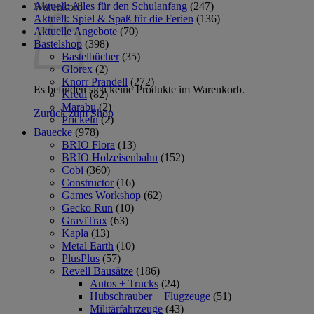
Aktuell: Alles für den Schulanfang
(247)
Warenkorb
Aktuell: Spiel & Spaß für die Ferien
(136)
Aktuelle Angebote
(70)
Bastelshop
(398)
Bastelbücher
(35)
Glorex
(2)
Knorr Prandell
(272)
Es befinden sich keine Produkte im Warenkorb.
Kreul
(82)
Marabu
(2)
Zurück zum Shop
Prickeln
(2)
Bauecke
(978)
BRIO Flora
(13)
BRIO Holzeisenbahn
(152)
Cobi
(360)
Constructor
(16)
Games Workshop
(62)
Gecko Run
(10)
GraviTrax
(63)
Kapla
(13)
Metal Earth
(10)
PlusPlus
(57)
Revell Bausätze
(186)
Autos + Trucks
(24)
Hubschrauber + Flugzeuge
(51)
Militärfahrzeuge
(43)