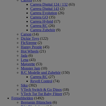
Carrera
(155)
Carrera Digital 124 / 132
(63)
Carrera Digital 143
(2)
Carrera Evolution
(26)
Carrera GO
(35)
Carrera Hybrid
(17)
Carrera RC
(26)
Carrera Zubehör
(9)
Carson
(14)
Dickie Toys
(122)
FleXtreme
(2)
Happy People
(45)
Hot Wheels
(21)
Jada
(6)
Lena
(43)
Majorette
(53)
Monster Jam
(10)
R/C Modelle und Zubehör
(150)
Carrera RC
(27)
Revell Control
(74)
Siku
(392)
VTech Switch & Go Dinos
(18)
VTech Tut Tut Baby Flitzer
(57)
Fernsehhelden
(1492)
Benjamin Blümchen
(6)