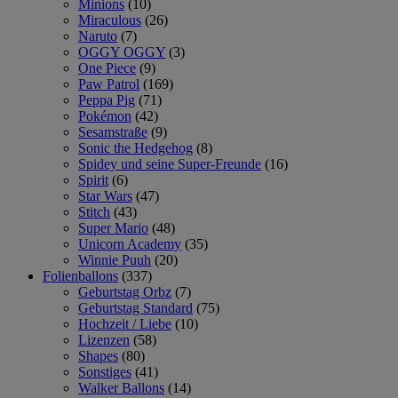
Minions
(10)
Miraculous
(26)
Naruto
(7)
OGGY OGGY
(3)
One Piece
(9)
Paw Patrol
(169)
Peppa Pig
(71)
Pokémon
(42)
Sesamstraße
(9)
Sonic the Hedgehog
(8)
Spidey und seine Super-Freunde
(16)
Spirit
(6)
Star Wars
(47)
Stitch
(43)
Super Mario
(48)
Unicorn Academy
(35)
Winnie Puuh
(20)
Folienballons
(337)
Geburtstag Orbz
(7)
Geburtstag Standard
(75)
Hochzeit / Liebe
(10)
Lizenzen
(58)
Shapes
(80)
Sonstiges
(41)
Walker Ballons
(14)