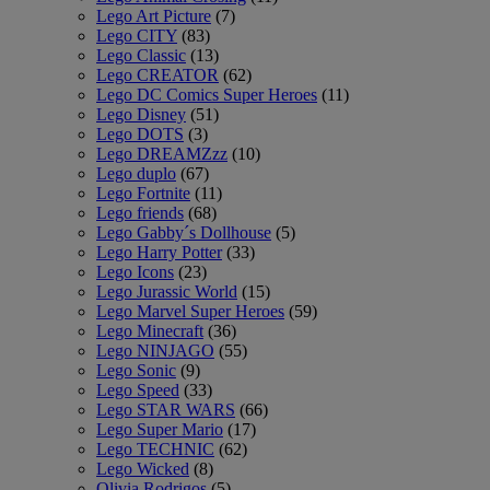
Lego Art Picture
(7)
Lego CITY
(83)
Lego Classic
(13)
Lego CREATOR
(62)
Lego DC Comics Super Heroes
(11)
Lego Disney
(51)
Lego DOTS
(3)
Lego DREAMZzz
(10)
Lego duplo
(67)
Lego Fortnite
(11)
Lego friends
(68)
Lego Gabby´s Dollhouse
(5)
Lego Harry Potter
(33)
Lego Icons
(23)
Lego Jurassic World
(15)
Lego Marvel Super Heroes
(59)
Lego Minecraft
(36)
Lego NINJAGO
(55)
Lego Sonic
(9)
Lego Speed
(33)
Lego STAR WARS
(66)
Lego Super Mario
(17)
Lego TECHNIC
(62)
Lego Wicked
(8)
Olivia Rodrigos
(5)