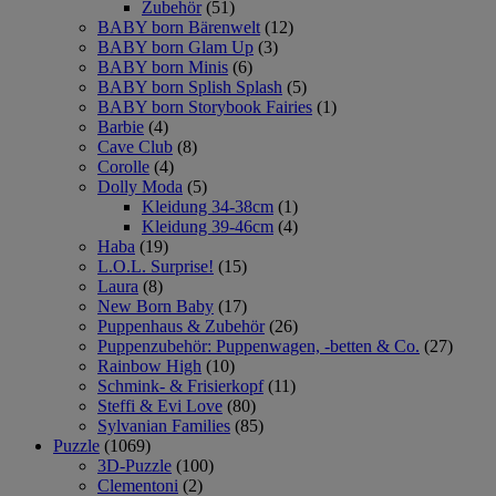
Zubehör
(51)
BABY born Bärenwelt
(12)
BABY born Glam Up
(3)
BABY born Minis
(6)
BABY born Splish Splash
(5)
BABY born Storybook Fairies
(1)
Barbie
(4)
Cave Club
(8)
Corolle
(4)
Dolly Moda
(5)
Kleidung 34-38cm
(1)
Kleidung 39-46cm
(4)
Haba
(19)
L.O.L. Surprise!
(15)
Laura
(8)
New Born Baby
(17)
Puppenhaus & Zubehör
(26)
Puppenzubehör: Puppenwagen, -betten & Co.
(27)
Rainbow High
(10)
Schmink- & Frisierkopf
(11)
Steffi & Evi Love
(80)
Sylvanian Families
(85)
Puzzle
(1069)
3D-Puzzle
(100)
Clementoni
(2)