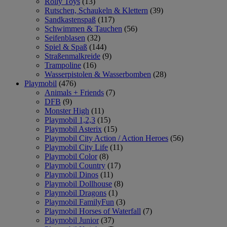
Rolly Toys
(13)
Rutschen, Schaukeln & Klettern
(39)
Sandkastenspaß
(117)
Schwimmen & Tauchen
(56)
Seifenblasen
(32)
Spiel & Spaß
(144)
Straßenmalkreide
(9)
Trampoline
(16)
Wasserpistolen & Wasserbomben
(28)
Playmobil
(476)
Animals + Friends
(7)
DFB
(9)
Monster High
(11)
Playmobil 1,2,3
(15)
Playmobil Asterix
(15)
Playmobil City Action / Action Heroes
(56)
Playmobil City Life
(11)
Playmobil Color
(8)
Playmobil Country
(17)
Playmobil Dinos
(11)
Playmobil Dollhouse
(8)
Playmobil Dragons
(1)
Playmobil FamilyFun
(3)
Playmobil Horses of Waterfall
(7)
Playmobil Junior
(37)