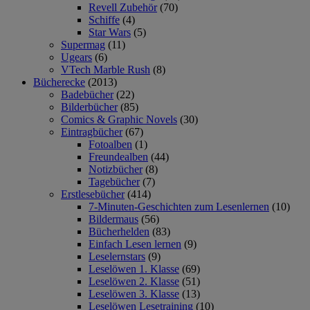
Revell Zubehör
(70)
Schiffe
(4)
Star Wars
(5)
Supermag
(11)
Ugears
(6)
VTech Marble Rush
(8)
Bücherecke
(2013)
Badebücher
(22)
Bilderbücher
(85)
Comics & Graphic Novels
(30)
Eintragbücher
(67)
Fotoalben
(1)
Freundealben
(44)
Notizbücher
(8)
Tagebücher
(7)
Erstlesebücher
(414)
7-Minuten-Geschichten zum Lesenlernen
(10)
Bildermaus
(56)
Bücherhelden
(83)
Einfach Lesen lernen
(9)
Leselernstars
(9)
Leselöwen 1. Klasse
(69)
Leselöwen 2. Klasse
(51)
Leselöwen 3. Klasse
(13)
Leselöwen Lesetraining
(10)