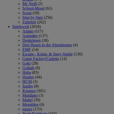
Mc Neill
(2)
School-Mood
(61)
Scout
(18)
Step by Step
(256)
Zubehör
(262)
Spielewelt
(2018)
Amigo
(117)
Asmodee
(137)
Denkriesen
(30)
Drei Hasen in der Abendsonne
(4)
EMF
(14)
Escape-, Krimi- & Story-Spiele
(130)
Game Factory/Carletto
(14)
Goki
(28)
Goliath
(9)
Haba
(83)
Hasbro
(44)
HCM
(3)
Jumbo
(8)
Kosmos
(301)
Magilano
(3)
Mattel
(39)
Megableu
(4)
moses
(133)
Noris/Eichhorn
(103)