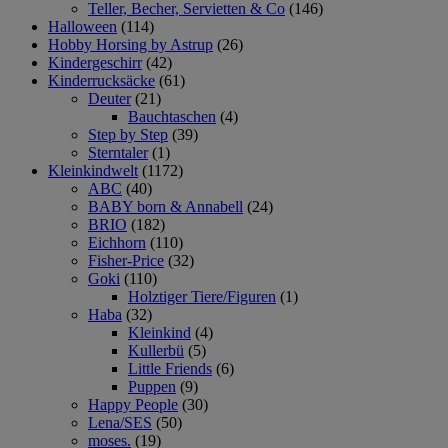
Teller, Becher, Servietten & Co
(146)
Halloween
(114)
Hobby Horsing by Astrup
(26)
Kindergeschirr
(42)
Kinderrucksäcke
(61)
Deuter
(21)
Bauchtaschen
(4)
Step by Step
(39)
Sterntaler
(1)
Kleinkindwelt
(1172)
ABC
(40)
BABY born & Annabell
(24)
BRIO
(182)
Eichhorn
(110)
Fisher-Price
(32)
Goki
(110)
Holztiger Tiere/Figuren
(1)
Haba
(32)
Kleinkind
(4)
Kullerbü
(5)
Little Friends
(6)
Puppen
(9)
Happy People
(30)
Lena/SES
(50)
moses.
(19)