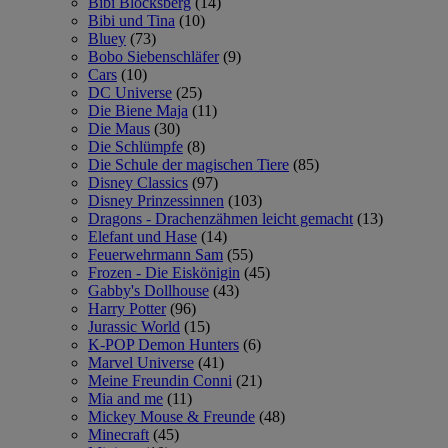
Bibi Blocksberg
(14)
Bibi und Tina
(10)
Bluey
(73)
Bobo Siebenschläfer
(9)
Cars
(10)
DC Universe
(25)
Die Biene Maja
(11)
Die Maus
(30)
Die Schlümpfe
(8)
Die Schule der magischen Tiere
(85)
Disney Classics
(97)
Disney Prinzessinnen
(103)
Dragons - Drachenzähmen leicht gemacht
(13)
Elefant und Hase
(14)
Feuerwehrmann Sam
(55)
Frozen - Die Eiskönigin
(45)
Gabby's Dollhouse
(43)
Harry Potter
(96)
Jurassic World
(15)
K-POP Demon Hunters
(6)
Marvel Universe
(41)
Meine Freundin Conni
(21)
Mia and me
(11)
Mickey Mouse & Freunde
(48)
Minecraft
(45)