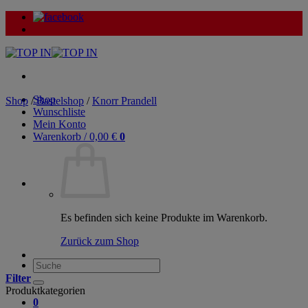
Zum
Inhalt
springen
Shop
Shop
/
Bastelshop
/
Knorr Prandell
Wunschliste
Mein Konto
Warenkorb /
0,00
€
0
Es befinden sich keine Produkte im Warenkorb.
Zurück zum Shop
Suche
nach:
Filter
Produktkategorien
0