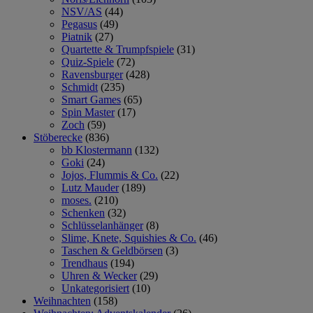
NSV/AS
(44)
Pegasus
(49)
Piatnik
(27)
Quartette & Trumpfspiele
(31)
Quiz-Spiele
(72)
Ravensburger
(428)
Schmidt
(235)
Smart Games
(65)
Spin Master
(17)
Zoch
(59)
Stöberecke
(836)
bb Klostermann
(132)
Goki
(24)
Jojos, Flummis & Co.
(22)
Lutz Mauder
(189)
moses.
(210)
Schenken
(32)
Schlüsselanhänger
(8)
Slime, Knete, Squishies & Co.
(46)
Taschen & Geldbörsen
(3)
Trendhaus
(194)
Uhren & Wecker
(29)
Unkategorisiert
(10)
Weihnachten
(158)