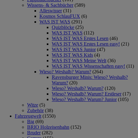
Wissens- & Sachbücher
(589)
Alleswisser
(31)
Kosmos SchlauFUX
(6)
WAS IST WAS
(291)
Quizblöcke
(25)
WAS IST WAS
(112)
WAS IST WAS Erstes Lesen
(46)
WAS IST WAS Erstes Lesen easy!
(21)
WAS IST WAS Junior
(47)
WAS IST WAS Kids
(4)
WAS IST WAS Meine Welt
(36)
WAS IST WAS Wissenschaften easy!
(11)
Wieso? Weshalb? Warum?
(264)
Ravensburger Minis: Wieso? Weshalb?
Warum?
(20)
Wieso? Weshalb? Warum?
(120)
Wieso? Weshalb? Warum? Erstleser
(17)
Wieso? Weshalb? Warum? Junior
(105)
Witze
(5)
Zubehör
(38)
Fahrzeugwelt
(1550)
Big
(69)
BRIO Holzeisenbahn
(152)
Bruder
(282)