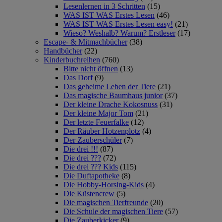
Lesenlernen in 3 Schritten
(15)
WAS IST WAS Erstes Lesen
(46)
WAS IST WAS Erstes Lesen easy!
(21)
Wieso? Weshalb? Warum? Erstleser
(17)
Escape- & Mitmachbücher
(38)
Handbücher
(22)
Kinderbuchreihen
(760)
Bitte nicht öffnen
(13)
Das Dorf
(9)
Das geheime Leben der Tiere
(21)
Das magische Baumhaus junior
(37)
Der kleine Drache Kokosnuss
(31)
Der kleine Major Tom
(21)
Der letzte Feuerfalke
(12)
Der Räuber Hotzenplotz
(4)
Der Zauberschüler
(7)
Die drei !!!
(87)
Die drei ???
(72)
Die drei ??? Kids
(115)
Die Duftapotheke
(8)
Die Hobby-Horsing-Kids
(4)
Die Küstencrew
(5)
Die magischen Tierfreunde
(20)
Die Schule der magischen Tiere
(57)
Die Zauberkicker
(9)