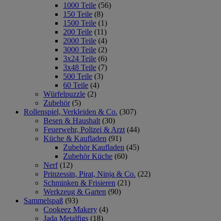
1000 Teile
(56)
150 Teile
(8)
1500 Teile
(1)
200 Teile
(11)
2000 Teile
(4)
3000 Teile
(2)
3x24 Teile
(6)
3x48 Teile
(7)
500 Teile
(3)
60 Teile
(4)
Würfelpuzzle
(2)
Zubehör
(5)
Rollenspiel, Verkleiden & Co.
(307)
Besen & Haushalt
(30)
Feuerwehr, Polizei & Arzt
(44)
Küche & Kaufladen
(91)
Zubehör Kaufladen
(45)
Zubehör Küche
(60)
Nerf
(12)
Prinzessin, Pirat, Ninja & Co.
(22)
Schminken & Frisieren
(21)
Werkzeug & Garten
(90)
Sammelspaß
(93)
Cookeez Makery
(4)
Jada Metalfigs
(18)