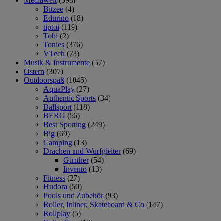
Mediawelt
(598)
Bitzee
(4)
Edurino
(18)
tiptoi
(119)
Tobi
(2)
Tonies
(376)
VTech
(78)
Musik & Instrumente
(57)
Ostern
(307)
Outdoorspaß
(1045)
AquaPlay
(27)
Authentic Sports
(34)
Ballsport
(118)
BERG
(56)
Best Sporting
(249)
Big
(69)
Camping
(13)
Drachen und Wurfgleiter
(69)
Günther
(54)
Invento
(13)
Fitness
(27)
Hudora
(50)
Pools und Zubehör
(93)
Roller, Inliner, Skateboard & Co
(147)
Rollplay
(5)