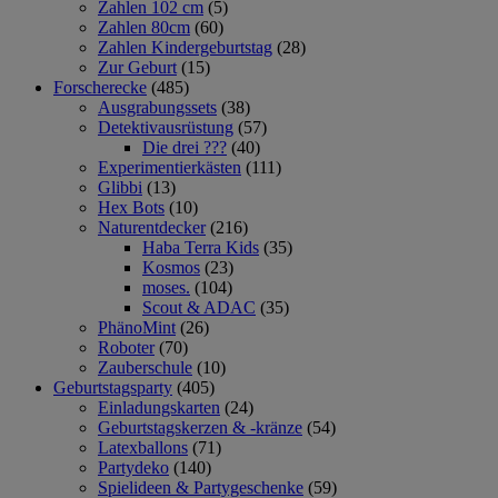
Zahlen 102 cm
(5)
Zahlen 80cm
(60)
Zahlen Kindergeburtstag
(28)
Zur Geburt
(15)
Forscherecke
(485)
Ausgrabungssets
(38)
Detektivausrüstung
(57)
Die drei ???
(40)
Experimentierkästen
(111)
Glibbi
(13)
Hex Bots
(10)
Naturentdecker
(216)
Haba Terra Kids
(35)
Kosmos
(23)
moses.
(104)
Scout & ADAC
(35)
PhänoMint
(26)
Roboter
(70)
Zauberschule
(10)
Geburtstagsparty
(405)
Einladungskarten
(24)
Geburtstagskerzen & -kränze
(54)
Latexballons
(71)
Partydeko
(140)
Spielideen & Partygeschenke
(59)