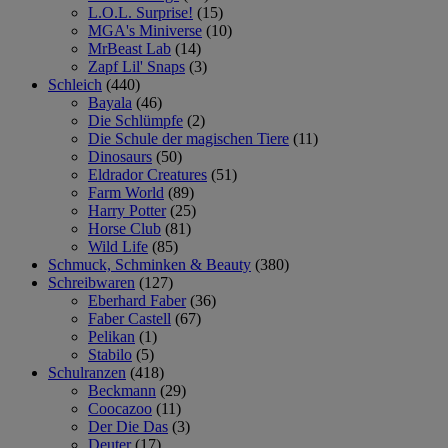
L.O.L. Surprise!
(15)
MGA's Miniverse
(10)
MrBeast Lab
(14)
Zapf Lil' Snaps
(3)
Schleich
(440)
Bayala
(46)
Die Schlümpfe
(2)
Die Schule der magischen Tiere
(11)
Dinosaurs
(50)
Eldrador Creatures
(51)
Farm World
(89)
Harry Potter
(25)
Horse Club
(81)
Wild Life
(85)
Schmuck, Schminken & Beauty
(380)
Schreibwaren
(127)
Eberhard Faber
(36)
Faber Castell
(67)
Pelikan
(1)
Stabilo
(5)
Schulranzen
(418)
Beckmann
(29)
Coocazoo
(11)
Der Die Das
(3)
Deuter
(17)