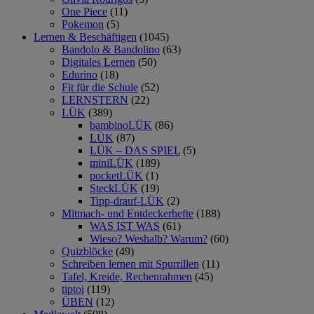
One Piece
(11)
Pokemon
(5)
Lernen & Beschäftigen
(1045)
Bandolo & Bandolino
(63)
Digitales Lernen
(50)
Edurino
(18)
Fit für die Schule
(52)
LERNSTERN
(22)
LÜK
(389)
bambinoLÜK
(86)
LÜK
(87)
LÜK – DAS SPIEL
(5)
miniLÜK
(189)
pocketLÜK
(1)
SteckLÜK
(19)
Tipp-drauf-LÜK
(2)
Mitmach- und Entdeckerhefte
(188)
WAS IST WAS
(61)
Wieso? Weshalb? Warum?
(60)
Quizblöcke
(49)
Schreiben lernen mit Spurrillen
(11)
Tafel, Kreide, Rechenrahmen
(45)
tiptoi
(119)
ÜBEN
(12)