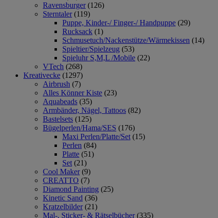
Ravensburger
(126)
Sterntaler
(119)
Puppe, Kinder-/ Finger-/ Handpuppe
(29)
Rucksack
(1)
Schmusetuch/Nackenstütze/Wärmekissen
(14)
Spieltier/Spielzeug
(53)
Spieluhr S,M,L /Mobile
(22)
VTech
(268)
Kreativecke
(1297)
Airbrush
(7)
Alles Könner Kiste
(23)
Aquabeads
(35)
Armbänder, Nägel, Tattoos
(82)
Bastelsets
(125)
Bügelperlen/Hama/SES
(176)
Maxi Perlen/Platte/Set
(15)
Perlen
(84)
Platte
(51)
Set
(21)
Cool Maker
(9)
CREATTO
(7)
Diamond Painting
(25)
Kinetic Sand
(36)
Kratzelbilder
(21)
Mal-, Sticker- & Rätselbücher
(335)