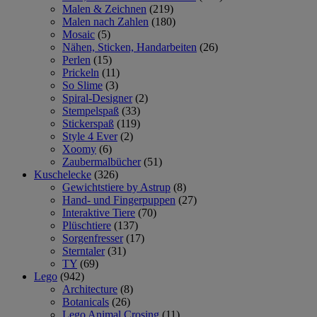
Malen & Zeichnen
(219)
Malen nach Zahlen
(180)
Mosaic
(5)
Nähen, Sticken, Handarbeiten
(26)
Perlen
(15)
Prickeln
(11)
So Slime
(3)
Spiral-Designer
(2)
Stempelspaß
(33)
Stickerspaß
(119)
Style 4 Ever
(2)
Xoomy
(6)
Zaubermalbücher
(51)
Kuschelecke
(326)
Gewichtstiere by Astrup
(8)
Hand- und Fingerpuppen
(27)
Interaktive Tiere
(70)
Plüschtiere
(137)
Sorgenfresser
(17)
Sterntaler
(31)
TY
(69)
Lego
(942)
Architecture
(8)
Botanicals
(26)
Lego Animal Crosing
(11)