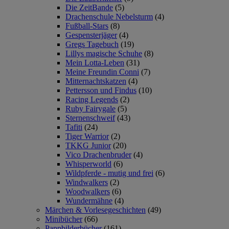
Die ZeitBande
(5)
Drachenschule Nebelsturm
(4)
Fußball-Stars
(8)
Gespensterjäger
(4)
Gregs Tagebuch
(19)
Lillys magische Schuhe
(8)
Mein Lotta-Leben
(31)
Meine Freundin Conni
(7)
Mitternachtskatzen
(4)
Pettersson und Findus
(10)
Racing Legends
(2)
Ruby Fairygale
(5)
Sternenschweif
(43)
Tafiti
(24)
Tiger Warrior
(2)
TKKG Junior
(20)
Vico Drachenbruder
(4)
Whisperworld
(6)
Wildpferde - mutig und frei
(6)
Windwalkers
(2)
Woodwalkers
(6)
Wundermähne
(4)
Märchen & Vorlesegeschichten
(49)
Minibücher
(66)
Pappbilderbücher
(161)