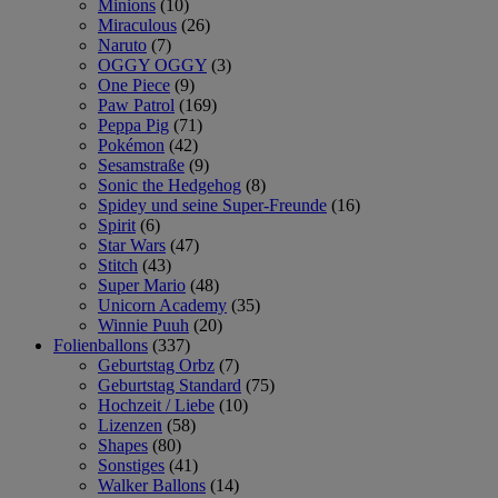
Minions
(10)
Miraculous
(26)
Naruto
(7)
OGGY OGGY
(3)
One Piece
(9)
Paw Patrol
(169)
Peppa Pig
(71)
Pokémon
(42)
Sesamstraße
(9)
Sonic the Hedgehog
(8)
Spidey und seine Super-Freunde
(16)
Spirit
(6)
Star Wars
(47)
Stitch
(43)
Super Mario
(48)
Unicorn Academy
(35)
Winnie Puuh
(20)
Folienballons
(337)
Geburtstag Orbz
(7)
Geburtstag Standard
(75)
Hochzeit / Liebe
(10)
Lizenzen
(58)
Shapes
(80)
Sonstiges
(41)
Walker Ballons
(14)