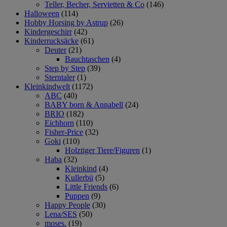
Teller, Becher, Servietten & Co
(146)
Halloween
(114)
Hobby Horsing by Astrup
(26)
Kindergeschirr
(42)
Kinderrucksäcke
(61)
Deuter
(21)
Bauchtaschen
(4)
Step by Step
(39)
Sterntaler
(1)
Kleinkindwelt
(1172)
ABC
(40)
BABY born & Annabell
(24)
BRIO
(182)
Eichhorn
(110)
Fisher-Price
(32)
Goki
(110)
Holztiger Tiere/Figuren
(1)
Haba
(32)
Kleinkind
(4)
Kullerbü
(5)
Little Friends
(6)
Puppen
(9)
Happy People
(30)
Lena/SES
(50)
moses.
(19)