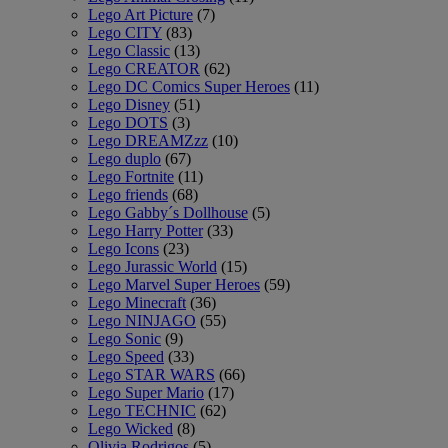
Lego Art Picture
(7)
Lego CITY
(83)
Lego Classic
(13)
Lego CREATOR
(62)
Lego DC Comics Super Heroes
(11)
Lego Disney
(51)
Lego DOTS
(3)
Lego DREAMZzz
(10)
Lego duplo
(67)
Lego Fortnite
(11)
Lego friends
(68)
Lego Gabby´s Dollhouse
(5)
Lego Harry Potter
(33)
Lego Icons
(23)
Lego Jurassic World
(15)
Lego Marvel Super Heroes
(59)
Lego Minecraft
(36)
Lego NINJAGO
(55)
Lego Sonic
(9)
Lego Speed
(33)
Lego STAR WARS
(66)
Lego Super Mario
(17)
Lego TECHNIC
(62)
Lego Wicked
(8)
Olivia Rodrigos
(5)