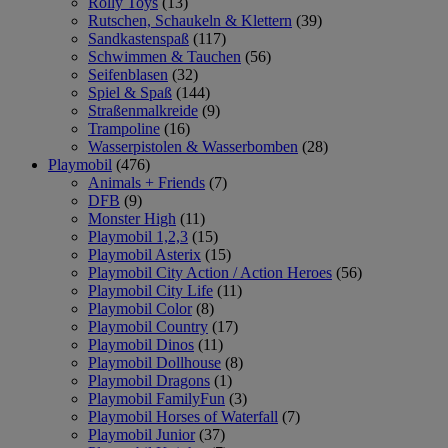
Rolly Toys
(13)
Rutschen, Schaukeln & Klettern
(39)
Sandkastenspaß
(117)
Schwimmen & Tauchen
(56)
Seifenblasen
(32)
Spiel & Spaß
(144)
Straßenmalkreide
(9)
Trampoline
(16)
Wasserpistolen & Wasserbomben
(28)
Playmobil
(476)
Animals + Friends
(7)
DFB
(9)
Monster High
(11)
Playmobil 1,2,3
(15)
Playmobil Asterix
(15)
Playmobil City Action / Action Heroes
(56)
Playmobil City Life
(11)
Playmobil Color
(8)
Playmobil Country
(17)
Playmobil Dinos
(11)
Playmobil Dollhouse
(8)
Playmobil Dragons
(1)
Playmobil FamilyFun
(3)
Playmobil Horses of Waterfall
(7)
Playmobil Junior
(37)