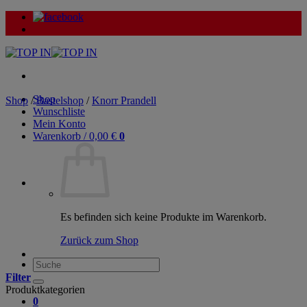
Zum
Inhalt
springen
Shop
Shop
/
Bastelshop
/
Knorr Prandell
Wunschliste
Mein Konto
Warenkorb /
0,00
€
0
Es befinden sich keine Produkte im Warenkorb.
Zurück zum Shop
Suche
nach:
Filter
Produktkategorien
0