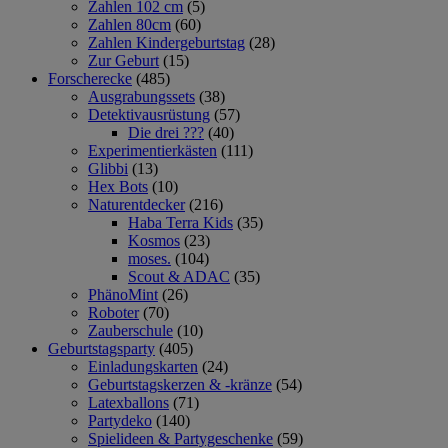
Zahlen 102 cm
(5)
Zahlen 80cm
(60)
Zahlen Kindergeburtstag
(28)
Zur Geburt
(15)
Forscherecke
(485)
Ausgrabungssets
(38)
Detektivausrüstung
(57)
Die drei ???
(40)
Experimentierkästen
(111)
Glibbi
(13)
Hex Bots
(10)
Naturentdecker
(216)
Haba Terra Kids
(35)
Kosmos
(23)
moses.
(104)
Scout & ADAC
(35)
PhänoMint
(26)
Roboter
(70)
Zauberschule
(10)
Geburtstagsparty
(405)
Einladungskarten
(24)
Geburtstagskerzen & -kränze
(54)
Latexballons
(71)
Partydeko
(140)
Spielideen & Partygeschenke
(59)