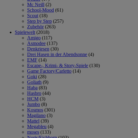
Mc Neill
(2)
School-Mood
(61)
Scout
(18)
Step by Step
(257)
Zubehör
(263)
Spielewelt
(2018)
Amigo
(117)
Asmodee
(137)
Denkriesen
(30)
Drei Hasen in der Abendsonne
(4)
EMF
(14)
Escape-, Krimi- & Story-Spiele
(130)
Game Factory/Carletto
(14)
Goki
(28)
Goliath
(9)
Haba
(83)
Hasbro
(44)
HCM
(3)
Jumbo
(8)
Kosmos
(301)
Magilano
(3)
Mattel
(39)
Megableu
(4)
moses
(133)
Noris/Eichhorn
(103)