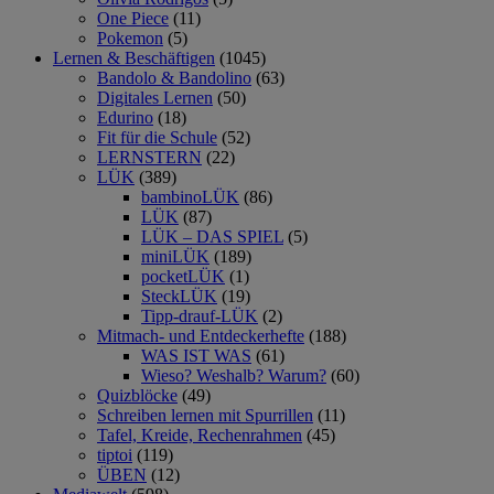
One Piece
(11)
Pokemon
(5)
Lernen & Beschäftigen
(1045)
Bandolo & Bandolino
(63)
Digitales Lernen
(50)
Edurino
(18)
Fit für die Schule
(52)
LERNSTERN
(22)
LÜK
(389)
bambinoLÜK
(86)
LÜK
(87)
LÜK – DAS SPIEL
(5)
miniLÜK
(189)
pocketLÜK
(1)
SteckLÜK
(19)
Tipp-drauf-LÜK
(2)
Mitmach- und Entdeckerhefte
(188)
WAS IST WAS
(61)
Wieso? Weshalb? Warum?
(60)
Quizblöcke
(49)
Schreiben lernen mit Spurrillen
(11)
Tafel, Kreide, Rechenrahmen
(45)
tiptoi
(119)
ÜBEN
(12)