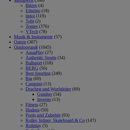
Mediawelt
(598)
Bitzee
(4)
Edurino
(18)
tiptoi
(119)
Tobi
(2)
Tonies
(376)
VTech
(78)
Musik & Instrumente
(57)
Ostern
(307)
Outdoorspaß
(1045)
AquaPlay
(27)
Authentic Sports
(34)
Ballsport
(118)
BERG
(56)
Best Sporting
(249)
Big
(69)
Camping
(13)
Drachen und Wurfgleiter
(69)
Günther
(54)
Invento
(13)
Fitness
(27)
Hudora
(50)
Pools und Zubehör
(93)
Roller, Inliner, Skateboard & Co
(147)
Rollplay
(5)