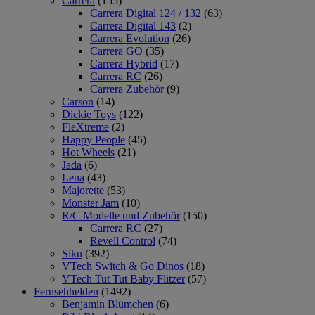
Carrera
(155)
Carrera Digital 124 / 132
(63)
Carrera Digital 143
(2)
Carrera Evolution
(26)
Carrera GO
(35)
Carrera Hybrid
(17)
Carrera RC
(26)
Carrera Zubehör
(9)
Carson
(14)
Dickie Toys
(122)
FleXtreme
(2)
Happy People
(45)
Hot Wheels
(21)
Jada
(6)
Lena
(43)
Majorette
(53)
Monster Jam
(10)
R/C Modelle und Zubehör
(150)
Carrera RC
(27)
Revell Control
(74)
Siku
(392)
VTech Switch & Go Dinos
(18)
VTech Tut Tut Baby Flitzer
(57)
Fernsehhelden
(1492)
Benjamin Blümchen
(6)