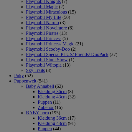
Playmobil Knights
(7)
Playmobil Magic
(2)
Playmobil Miraculous
(15)
Playmobil My Life
(50)
Playmobil Naruto
(3)
Playmobil Novelmore
(6)
Playmobil Pirates
(13)
Playmobil Princess
(5)
Playmobil Princess Magic
(21)
Playmobil Scooby-Doo
(2)
Playmobil Special PLUS/ Friends/ DuoPack
(37)
Playmobil Stunt Show
(1)
Playmobil Wiltopia
(13)
Sky Trails
(8)
Puky
(52)
Puppenwelt
(541)
Baby Annabell
(62)
Kleidung 36cm
(8)
Kleidung 43cm
(32)
Puppen
(11)
Zubehör
(16)
BABY born
(195)
Kleidung 36cm
(17)
Kleidung 43cm
(91)
Puppen
(44)