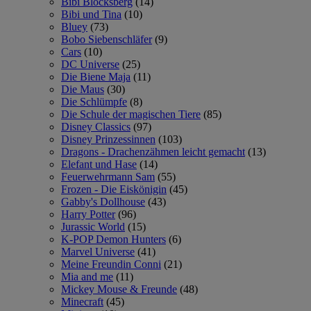
Bibi Blocksberg
(14)
Bibi und Tina
(10)
Bluey
(73)
Bobo Siebenschläfer
(9)
Cars
(10)
DC Universe
(25)
Die Biene Maja
(11)
Die Maus
(30)
Die Schlümpfe
(8)
Die Schule der magischen Tiere
(85)
Disney Classics
(97)
Disney Prinzessinnen
(103)
Dragons - Drachenzähmen leicht gemacht
(13)
Elefant und Hase
(14)
Feuerwehrmann Sam
(55)
Frozen - Die Eiskönigin
(45)
Gabby's Dollhouse
(43)
Harry Potter
(96)
Jurassic World
(15)
K-POP Demon Hunters
(6)
Marvel Universe
(41)
Meine Freundin Conni
(21)
Mia and me
(11)
Mickey Mouse & Freunde
(48)
Minecraft
(45)