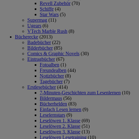
Revell Zubehör
(70)
Schiffe
(4)
Star Wars
(5)
Supermag
(11)
Ugears
(6)
VTech Marble Rush
(8)
Bücherecke
(2013)
Badebücher
(22)
Bilderbücher
(85)
Comics & Graphic Novels
(30)
Eintragbücher
(67)
Fotoalben
(1)
Freundealben
(44)
Notizbücher
(8)
Tagebücher
(7)
Erstlesebücher
(414)
7-Minuten-Geschichten zum Lesenlernen
(10)
Bildermaus
(56)
Bücherhelden
(83)
Einfach Lesen lernen
(9)
Leselernstars
(9)
Leselöwen 1. Klasse
(69)
Leselöwen 2. Klasse
(51)
Leselöwen 3. Klasse
(13)
Leselöwen Lesetraining
(10)