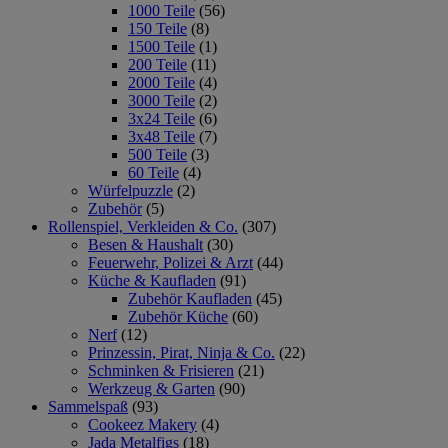
1000 Teile
(56)
150 Teile
(8)
1500 Teile
(1)
200 Teile
(11)
2000 Teile
(4)
3000 Teile
(2)
3x24 Teile
(6)
3x48 Teile
(7)
500 Teile
(3)
60 Teile
(4)
Würfelpuzzle
(2)
Zubehör
(5)
Rollenspiel, Verkleiden & Co.
(307)
Besen & Haushalt
(30)
Feuerwehr, Polizei & Arzt
(44)
Küche & Kaufladen
(91)
Zubehör Kaufladen
(45)
Zubehör Küche
(60)
Nerf
(12)
Prinzessin, Pirat, Ninja & Co.
(22)
Schminken & Frisieren
(21)
Werkzeug & Garten
(90)
Sammelspaß
(93)
Cookeez Makery
(4)
Jada Metalfigs
(18)