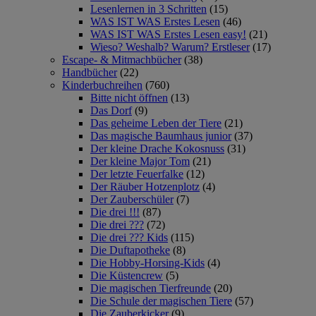
Lesenlernen in 3 Schritten
(15)
WAS IST WAS Erstes Lesen
(46)
WAS IST WAS Erstes Lesen easy!
(21)
Wieso? Weshalb? Warum? Erstleser
(17)
Escape- & Mitmachbücher
(38)
Handbücher
(22)
Kinderbuchreihen
(760)
Bitte nicht öffnen
(13)
Das Dorf
(9)
Das geheime Leben der Tiere
(21)
Das magische Baumhaus junior
(37)
Der kleine Drache Kokosnuss
(31)
Der kleine Major Tom
(21)
Der letzte Feuerfalke
(12)
Der Räuber Hotzenplotz
(4)
Der Zauberschüler
(7)
Die drei !!!
(87)
Die drei ???
(72)
Die drei ??? Kids
(115)
Die Duftapotheke
(8)
Die Hobby-Horsing-Kids
(4)
Die Küstencrew
(5)
Die magischen Tierfreunde
(20)
Die Schule der magischen Tiere
(57)
Die Zauberkicker
(9)