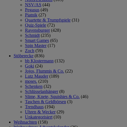
NSV/AS
(44)
Pegasus
(49)
Piatnik
(27)
Quartette & Trumpfspiele
(31)
Quiz-Spiele
(72)
Ravensburger
(428)
Schmidt
(235)
Smart Games
(65)
Spin Master
(17)
Zoch
(59)
Stöberecke
(836)
bb Klostermann
(132)
Goki
(24)
Jojos, Flummis & Co.
(22)
Lutz Mauder
(189)
moses.
(210)
Schenken
(32)
Schlüsselanhänger
(8)
Slime, Knete, Squishies & Co.
(46)
Taschen & Geldbörsen
(3)
Trendhaus
(194)
Uhren & Wecker
(29)
Unkategorisiert
(10)
Weihnachten
(158)