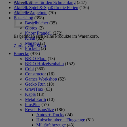
Aktuell: Alles für den Schulanfang
(247)
Warenkorb
Aktuell: Spiel & Spaß für die Ferien
(136)
Aktuelle Angebote
(70)
Bastelshop
(398)
Bastelbücher
(35)
Glorex
(2)
Knorr Prandell
(272)
Es befinden sich keine Produkte im Warenkorb.
Kreul
(82)
Marabu
(2)
Zurück zum Shop
Prickeln
(2)
Bauecke
(978)
BRIO Flora
(13)
BRIO Holzeisenbahn
(152)
Cobi
(360)
Constructor
(16)
Games Workshop
(62)
Gecko Run
(10)
GraviTrax
(63)
Kapla
(13)
Metal Earth
(10)
PlusPlus
(57)
Revell Bausätze
(186)
Autos + Trucks
(24)
Hubschrauber + Flugzeuge
(51)
Militärfahrzeuge
(43)