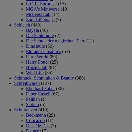
L.O.L. Surprise!
(15)
MGA's Miniverse
(10)
MrBeast Lab
(14)
Zapf Lil' Snaps
(3)
Schleich
(440)
Bayala
(46)
Die Schlümpfe
(2)
Die Schule der magischen Tiere
(11)
Dinosaurs
(50)
Eldrador Creatures
(51)
Farm World
(89)
Harry Potter
(25)
Horse Club
(81)
Wild Life
(85)
Schmuck, Schminken & Beauty
(380)
Schreibwaren
(127)
Eberhard Faber
(36)
Faber Castell
(67)
Pelikan
(1)
Stabilo
(5)
Schulranzen
(419)
Beckmann
(29)
Coocazoo
(11)
Der Die Das
(3)
Deuter
(17)