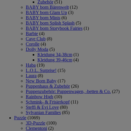
Zubehör
(51)
BABY born Bärenwelt
(12)
BABY born Glam Up
(3)
BABY born Minis
(6)
BABY born Splish Splash
(5)
BABY born Storybook Fairies
(1)
Barbie
(4)
Cave Club
(8)
Corolle
(4)
Dolly Moda
(5)
Kleidung 34-38cm
(1)
Kleidung 39-46cm
(4)
Haba
(19)
L.O.L. Surprise!
(15)
Laura
(8)
New Born Baby
(17)
Puppenhaus & Zubehör
(26)
Puppenzubehör: Puppenwagen, -betten & Co.
(27)
Rainbow High
(10)
Schmink- & Frisierkopf
(11)
Steffi & Evi Love
(80)
Sylvanian Families
(85)
Puzzle
(1069)
3D-Puzzle
(100)
Clementoni
(2)