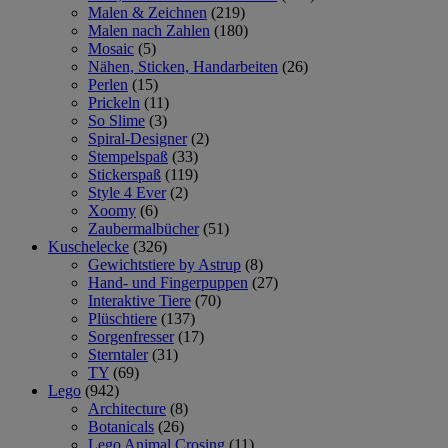
Malen & Zeichnen
(219)
Malen nach Zahlen
(180)
Mosaic
(5)
Nähen, Sticken, Handarbeiten
(26)
Perlen
(15)
Prickeln
(11)
So Slime
(3)
Spiral-Designer
(2)
Stempelspaß
(33)
Stickerspaß
(119)
Style 4 Ever
(2)
Xoomy
(6)
Zaubermalbücher
(51)
Kuschelecke
(326)
Gewichtstiere by Astrup
(8)
Hand- und Fingerpuppen
(27)
Interaktive Tiere
(70)
Plüschtiere
(137)
Sorgenfresser
(17)
Sterntaler
(31)
TY
(69)
Lego
(942)
Architecture
(8)
Botanicals
(26)
Lego Animal Crosing
(11)