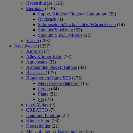
Ravensburger
(126)
Sterntaler
(119)
Puppe, Kinder-/ Finger-/ Handpuppe
(29)
Rucksack
(1)
Schmusetuch/Nackenstütze/Wärmekissen
(14)
Spieltier/Spielzeug
(53)
Spieluhr S,M,L /Mobile
(22)
VTech
(268)
Kreativecke
(1297)
Airbrush
(7)
Alles Könner Kiste
(23)
Aquabeads
(35)
Armbänder, Nägel, Tattoos
(82)
Bastelsets
(125)
Bügelperlen/Hama/SES
(176)
Maxi Perlen/Platte/Set
(15)
Perlen
(84)
Platte
(51)
Set
(21)
Cool Maker
(9)
CREATTO
(7)
Diamond Painting
(25)
Kinetic Sand
(36)
Kratzelbilder
(21)
Mal-, Sticker- & Rätselbücher
(335)