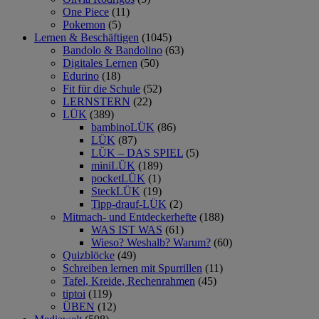
One Piece
(11)
Pokemon
(5)
Lernen & Beschäftigen
(1045)
Bandolo & Bandolino
(63)
Digitales Lernen
(50)
Edurino
(18)
Fit für die Schule
(52)
LERNSTERN
(22)
LÜK
(389)
bambinoLÜK
(86)
LÜK
(87)
LÜK – DAS SPIEL
(5)
miniLÜK
(189)
pocketLÜK
(1)
SteckLÜK
(19)
Tipp-drauf-LÜK
(2)
Mitmach- und Entdeckerhefte
(188)
WAS IST WAS
(61)
Wieso? Weshalb? Warum?
(60)
Quizblöcke
(49)
Schreiben lernen mit Spurrillen
(11)
Tafel, Kreide, Rechenrahmen
(45)
tiptoi
(119)
ÜBEN
(12)