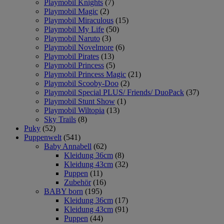
Playmobil Knights
(7)
Playmobil Magic
(2)
Playmobil Miraculous
(15)
Playmobil My Life
(50)
Playmobil Naruto
(3)
Playmobil Novelmore
(6)
Playmobil Pirates
(13)
Playmobil Princess
(5)
Playmobil Princess Magic
(21)
Playmobil Scooby-Doo
(2)
Playmobil Special PLUS/ Friends/ DuoPack
(37)
Playmobil Stunt Show
(1)
Playmobil Wiltopia
(13)
Sky Trails
(8)
Puky
(52)
Puppenwelt
(541)
Baby Annabell
(62)
Kleidung 36cm
(8)
Kleidung 43cm
(32)
Puppen
(11)
Zubehör
(16)
BABY born
(195)
Kleidung 36cm
(17)
Kleidung 43cm
(91)
Puppen
(44)