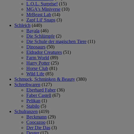
L.O.L. Surprise!
(15)
MGA's Miniverse
(10)
MrBeast Lab
(14)
Zapf Lil' Snaps
(3)
Schleich
(440)
Bayala
(46)
Die Schlümpfe
(2)
Die Schule der magischen Tiere
(11)
Dinosaurs
(50)
Eldrador Creatures
(51)
Farm World
(89)
Harry Potter
(25)
Horse Club
(81)
Wild Life
(85)
Schmuck, Schminken & Beauty
(380)
Schreibwaren
(127)
Eberhard Faber
(36)
Faber Castell
(67)
Pelikan
(1)
Stabilo
(5)
Schulranzen
(419)
Beckmann
(29)
Coocazoo
(11)
Der Die Das
(3)
Deuter
(17)