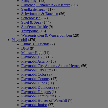
Rolly Toys
(13)
Rutschen, Schaukeln & Klettern
(39)
Sandkastenspaß
(117)
Schwimmen & Tauchen
(56)
Seifenblasen
(32)
Spiel & Spaß
(144)
Straßenmalkreide
(9)
Trampoline
(16)
Wasserpistolen & Wasserbomben
(28)
Playmobil
(476)
Animals + Friends
(7)
DFB
(9)
Monster High
(11)
Playmobil 1,2,3
(15)
Playmobil Asterix
(15)
Playmobil City Action / Action Heroes
(56)
Playmobil City Life
(11)
Playmobil Color
(8)
Playmobil Country
(17)
Playmobil Dinos
(11)
Playmobil Dollhouse
(8)
Playmobil Dragons
(1)
Playmobil FamilyFun
(3)
Playmobil Horses of Waterfall
(7)
Playmobil Junior
(37)