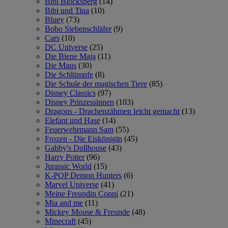
Bibi Blocksberg
(14)
Bibi und Tina
(10)
Bluey
(73)
Bobo Siebenschläfer
(9)
Cars
(10)
DC Universe
(25)
Die Biene Maja
(11)
Die Maus
(30)
Die Schlümpfe
(8)
Die Schule der magischen Tiere
(85)
Disney Classics
(97)
Disney Prinzessinnen
(103)
Dragons - Drachenzähmen leicht gemacht
(13)
Elefant und Hase
(14)
Feuerwehrmann Sam
(55)
Frozen - Die Eiskönigin
(45)
Gabby's Dollhouse
(43)
Harry Potter
(96)
Jurassic World
(15)
K-POP Demon Hunters
(6)
Marvel Universe
(41)
Meine Freundin Conni
(21)
Mia and me
(11)
Mickey Mouse & Freunde
(48)
Minecraft
(45)