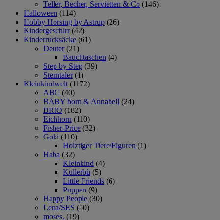
Teller, Becher, Servietten & Co
(146)
Halloween
(114)
Hobby Horsing by Astrup
(26)
Kindergeschirr
(42)
Kinderrucksäcke
(61)
Deuter
(21)
Bauchtaschen
(4)
Step by Step
(39)
Sterntaler
(1)
Kleinkindwelt
(1172)
ABC
(40)
BABY born & Annabell
(24)
BRIO
(182)
Eichhorn
(110)
Fisher-Price
(32)
Goki
(110)
Holztiger Tiere/Figuren
(1)
Haba
(32)
Kleinkind
(4)
Kullerbü
(5)
Little Friends
(6)
Puppen
(9)
Happy People
(30)
Lena/SES
(50)
moses.
(19)