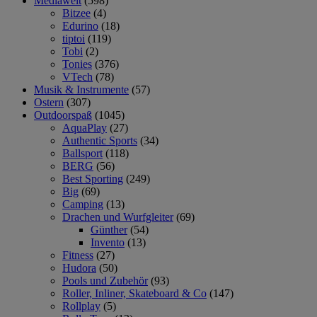
Mediawelt
(598)
Bitzee
(4)
Edurino
(18)
tiptoi
(119)
Tobi
(2)
Tonies
(376)
VTech
(78)
Musik & Instrumente
(57)
Ostern
(307)
Outdoorspaß
(1045)
AquaPlay
(27)
Authentic Sports
(34)
Ballsport
(118)
BERG
(56)
Best Sporting
(249)
Big
(69)
Camping
(13)
Drachen und Wurfgleiter
(69)
Günther
(54)
Invento
(13)
Fitness
(27)
Hudora
(50)
Pools und Zubehör
(93)
Roller, Inliner, Skateboard & Co
(147)
Rollplay
(5)