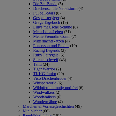
Die ZeitBande
(5)
Drachenschule Nebelsturm
(4)
Fußball-Stars
(8)
Gespensterjäger
(4)
Gregs Tagebuch
(19)
Lillys magische Schuhe
(8)
Mein Lotta-Leben
(31)
Meine Freundin Conni
(7)
Mitternachtskatzen
(4)
Pettersson und Findus
(10)
Racing Legends
(2)
Ruby Fairygale
(5)
Sternenschweif
(43)
Tafiti
(24)
Tiger Warrior
(2)
TKKG Junior
(20)
Vico Drachenbruder
(4)
Whisperworld
(6)
Wildpferde - mutig und frei
(6)
Windwalkers
(2)
Woodwalkers
(6)
Wundermähne
(4)
Märchen & Vorlesegeschichten
(49)
Minibücher
(66)
Pappbilderbücher
(161)