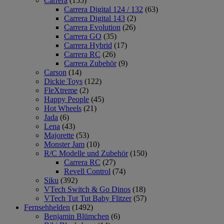
Carrera
(155)
Carrera Digital 124 / 132
(63)
Carrera Digital 143
(2)
Carrera Evolution
(26)
Carrera GO
(35)
Carrera Hybrid
(17)
Carrera RC
(26)
Carrera Zubehör
(9)
Carson
(14)
Dickie Toys
(122)
FleXtreme
(2)
Happy People
(45)
Hot Wheels
(21)
Jada
(6)
Lena
(43)
Majorette
(53)
Monster Jam
(10)
R/C Modelle und Zubehör
(150)
Carrera RC
(27)
Revell Control
(74)
Siku
(392)
VTech Switch & Go Dinos
(18)
VTech Tut Tut Baby Flitzer
(57)
Fernsehhelden
(1492)
Benjamin Blümchen
(6)