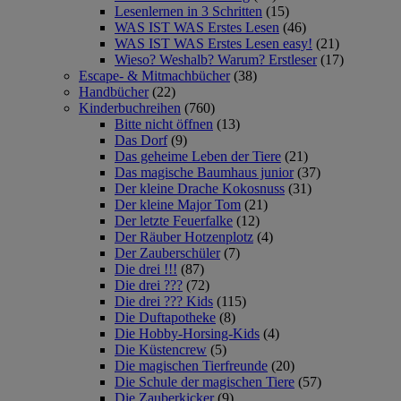
Lesenlernen in 3 Schritten
(15)
WAS IST WAS Erstes Lesen
(46)
WAS IST WAS Erstes Lesen easy!
(21)
Wieso? Weshalb? Warum? Erstleser
(17)
Escape- & Mitmachbücher
(38)
Handbücher
(22)
Kinderbuchreihen
(760)
Bitte nicht öffnen
(13)
Das Dorf
(9)
Das geheime Leben der Tiere
(21)
Das magische Baumhaus junior
(37)
Der kleine Drache Kokosnuss
(31)
Der kleine Major Tom
(21)
Der letzte Feuerfalke
(12)
Der Räuber Hotzenplotz
(4)
Der Zauberschüler
(7)
Die drei !!!
(87)
Die drei ???
(72)
Die drei ??? Kids
(115)
Die Duftapotheke
(8)
Die Hobby-Horsing-Kids
(4)
Die Küstencrew
(5)
Die magischen Tierfreunde
(20)
Die Schule der magischen Tiere
(57)
Die Zauberkicker
(9)