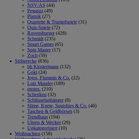
NSV/AS
(44)
Pegasus
(49)
Piatnik
(27)
Quartette & Trumpfspiele
(31)
Quiz-Spiele
(72)
Ravensburger
(428)
Schmidt
(235)
Smart Games
(65)
Spin Master
(17)
Zoch
(59)
Stöberecke
(836)
bb Klostermann
(132)
Goki
(24)
Jojos, Flummis & Co.
(22)
Lutz Mauder
(189)
moses.
(210)
Schenken
(32)
Schlüsselanhänger
(8)
Slime, Knete, Squishies & Co.
(46)
Taschen & Geldbörsen
(3)
Trendhaus
(194)
Uhren & Wecker
(29)
Unkategorisiert
(10)
Weihnachten
(158)