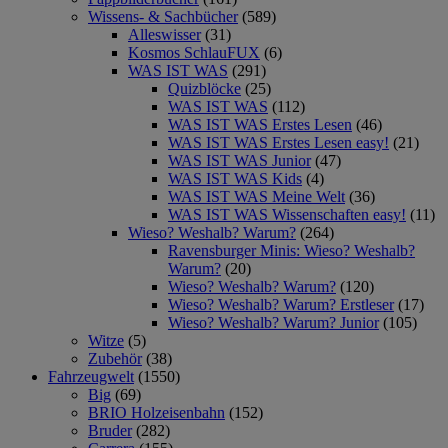
Wissens- & Sachbücher
(589)
Alleswisser
(31)
Kosmos SchlauFUX
(6)
WAS IST WAS
(291)
Quizblöcke
(25)
WAS IST WAS
(112)
WAS IST WAS Erstes Lesen
(46)
WAS IST WAS Erstes Lesen easy!
(21)
WAS IST WAS Junior
(47)
WAS IST WAS Kids
(4)
WAS IST WAS Meine Welt
(36)
WAS IST WAS Wissenschaften easy!
(11)
Wieso? Weshalb? Warum?
(264)
Ravensburger Minis: Wieso? Weshalb?
Warum?
(20)
Wieso? Weshalb? Warum?
(120)
Wieso? Weshalb? Warum? Erstleser
(17)
Wieso? Weshalb? Warum? Junior
(105)
Witze
(5)
Zubehör
(38)
Fahrzeugwelt
(1550)
Big
(69)
BRIO Holzeisenbahn
(152)
Bruder
(282)