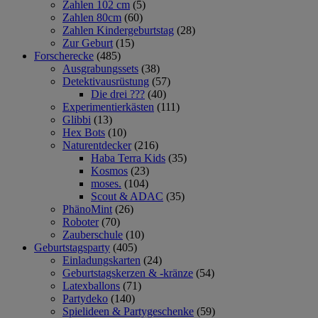
Zahlen 102 cm
(5)
Zahlen 80cm
(60)
Zahlen Kindergeburtstag
(28)
Zur Geburt
(15)
Forscherecke
(485)
Ausgrabungssets
(38)
Detektivausrüstung
(57)
Die drei ???
(40)
Experimentierkästen
(111)
Glibbi
(13)
Hex Bots
(10)
Naturentdecker
(216)
Haba Terra Kids
(35)
Kosmos
(23)
moses.
(104)
Scout & ADAC
(35)
PhänoMint
(26)
Roboter
(70)
Zauberschule
(10)
Geburtstagsparty
(405)
Einladungskarten
(24)
Geburtstagskerzen & -kränze
(54)
Latexballons
(71)
Partydeko
(140)
Spielideen & Partygeschenke
(59)