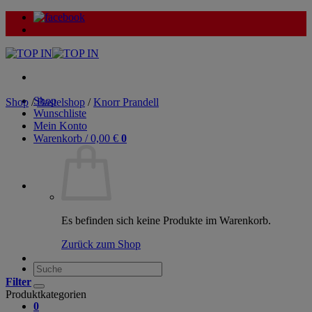
Zum
Inhalt
springen
Shop
Shop
/
Bastelshop
/
Knorr Prandell
Wunschliste
Mein Konto
Warenkorb /
0,00
€
0
Es befinden sich keine Produkte im Warenkorb.
Zurück zum Shop
Suche
nach:
Filter
Produktkategorien
0