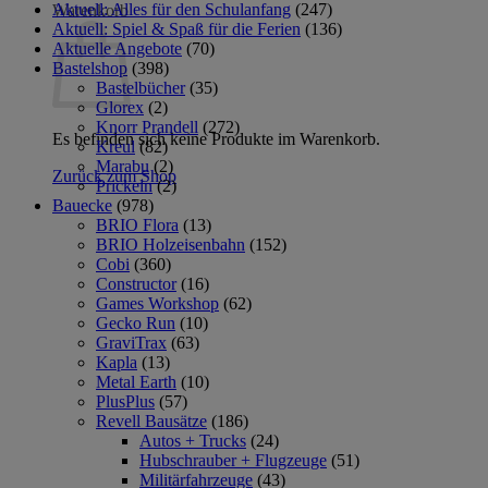
Aktuell: Alles für den Schulanfang
(247)
Warenkorb
Aktuell: Spiel & Spaß für die Ferien
(136)
Aktuelle Angebote
(70)
Bastelshop
(398)
Bastelbücher
(35)
Glorex
(2)
Knorr Prandell
(272)
Es befinden sich keine Produkte im Warenkorb.
Kreul
(82)
Marabu
(2)
Zurück zum Shop
Prickeln
(2)
Bauecke
(978)
BRIO Flora
(13)
BRIO Holzeisenbahn
(152)
Cobi
(360)
Constructor
(16)
Games Workshop
(62)
Gecko Run
(10)
GraviTrax
(63)
Kapla
(13)
Metal Earth
(10)
PlusPlus
(57)
Revell Bausätze
(186)
Autos + Trucks
(24)
Hubschrauber + Flugzeuge
(51)
Militärfahrzeuge
(43)