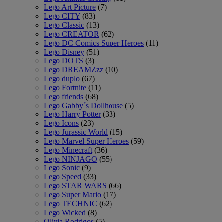
Lego Art Picture
(7)
Lego CITY
(83)
Lego Classic
(13)
Lego CREATOR
(62)
Lego DC Comics Super Heroes
(11)
Lego Disney
(51)
Lego DOTS
(3)
Lego DREAMZzz
(10)
Lego duplo
(67)
Lego Fortnite
(11)
Lego friends
(68)
Lego Gabby´s Dollhouse
(5)
Lego Harry Potter
(33)
Lego Icons
(23)
Lego Jurassic World
(15)
Lego Marvel Super Heroes
(59)
Lego Minecraft
(36)
Lego NINJAGO
(55)
Lego Sonic
(9)
Lego Speed
(33)
Lego STAR WARS
(66)
Lego Super Mario
(17)
Lego TECHNIC
(62)
Lego Wicked
(8)
Olivia Rodrigos
(5)