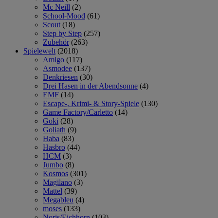
Mc Neill
(2)
School-Mood
(61)
Scout
(18)
Step by Step
(257)
Zubehör
(263)
Spielewelt
(2018)
Amigo
(117)
Asmodee
(137)
Denkriesen
(30)
Drei Hasen in der Abendsonne
(4)
EMF
(14)
Escape-, Krimi- & Story-Spiele
(130)
Game Factory/Carletto
(14)
Goki
(28)
Goliath
(9)
Haba
(83)
Hasbro
(44)
HCM
(3)
Jumbo
(8)
Kosmos
(301)
Magilano
(3)
Mattel
(39)
Megableu
(4)
moses
(133)
Noris/Eichhorn
(103)