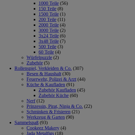
1000 Teile
(56)
150 Teile
(8)
1500 Teile
(1)
200 Teile
(11)
2000 Teile
(4)
3000 Teile
(2)
3x24 Teile
(6)
3x48 Teile
(7)
500 Teile
(3)
60 Teile
(4)
Würfelpuzzle
(2)
Zubehör
(5)
Rollenspiel, Verkleiden & Co.
(307)
Besen & Haushalt
(30)
Feuerwehr, Polizei & Arzt
(44)
Küche & Kaufladen
(91)
Zubehör Kaufladen
(45)
Zubehör Küche
(60)
Nerf
(12)
Prinzessin, Pirat, Ninja & Co.
(22)
Schminken & Frisieren
(21)
Werkzeug & Garten
(90)
Sammelspaß
(93)
Cookeez Makery
(4)
Jada Metalfigs
(18)