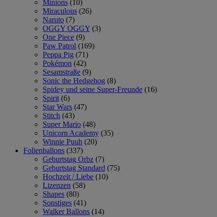
Minions
(10)
Miraculous
(26)
Naruto
(7)
OGGY OGGY
(3)
One Piece
(9)
Paw Patrol
(169)
Peppa Pig
(71)
Pokémon
(42)
Sesamstraße
(9)
Sonic the Hedgehog
(8)
Spidey und seine Super-Freunde
(16)
Spirit
(6)
Star Wars
(47)
Stitch
(43)
Super Mario
(48)
Unicorn Academy
(35)
Winnie Puuh
(20)
Folienballons
(337)
Geburtstag Orbz
(7)
Geburtstag Standard
(75)
Hochzeit / Liebe
(10)
Lizenzen
(58)
Shapes
(80)
Sonstiges
(41)
Walker Ballons
(14)