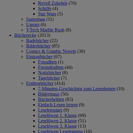
Revell Zubehör
(70)
Schiffe
(4)
Star Wars
(5)
Supermag
(11)
Ugears
(6)
VTech Marble Rush
(8)
Bücherecke
(2013)
Badebücher
(22)
Bilderbücher
(85)
Comics & Graphic Novels
(30)
Eintragbücher
(67)
Fotoalben
(1)
Freundealben
(44)
Notizbücher
(8)
Tagebücher
(7)
Erstlesebücher
(414)
7-Minuten-Geschichten zum Lesenlernen
(10)
Bildermaus
(56)
Bücherhelden
(83)
Einfach Lesen lernen
(9)
Leselernstars
(9)
Leselöwen 1. Klasse
(69)
Leselöwen 2. Klasse
(51)
Leselöwen 3. Klasse
(13)
Leselöwen Lesetraining
(10)