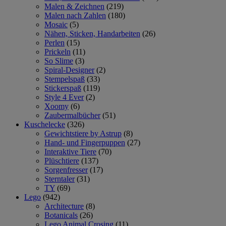
Malen & Zeichnen
(219)
Malen nach Zahlen
(180)
Mosaic
(5)
Nähen, Sticken, Handarbeiten
(26)
Perlen
(15)
Prickeln
(11)
So Slime
(3)
Spiral-Designer
(2)
Stempelspaß
(33)
Stickerspaß
(119)
Style 4 Ever
(2)
Xoomy
(6)
Zaubermalbücher
(51)
Kuschelecke
(326)
Gewichtstiere by Astrup
(8)
Hand- und Fingerpuppen
(27)
Interaktive Tiere
(70)
Plüschtiere
(137)
Sorgenfresser
(17)
Sterntaler
(31)
TY
(69)
Lego
(942)
Architecture
(8)
Botanicals
(26)
Lego Animal Crosing
(11)