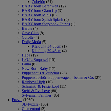
Zubehör
(51)
BABY born Bärenwelt
(12)
BABY born Glam Up
(3)
BABY born Minis
(6)
BABY born Splish Splash
(5)
BABY born Storybook Fairies
(1)
Barbie
(4)
Cave Club
(8)
Corolle
(4)
Dolly Moda
(5)
Kleidung 34-38cm
(1)
Kleidung 39-46cm
(4)
Haba
(19)
L.O.L. Surprise!
(15)
Laura
(8)
New Born Baby
(17)
Puppenhaus & Zubehör
(26)
Puppenzubehör: Puppenwagen, -betten & Co.
(27)
Rainbow High
(10)
Schmink- & Frisierkopf
(11)
Steffi & Evi Love
(80)
Sylvanian Families
(85)
Puzzle
(1069)
3D-Puzzle
(100)
Clementoni
(2)