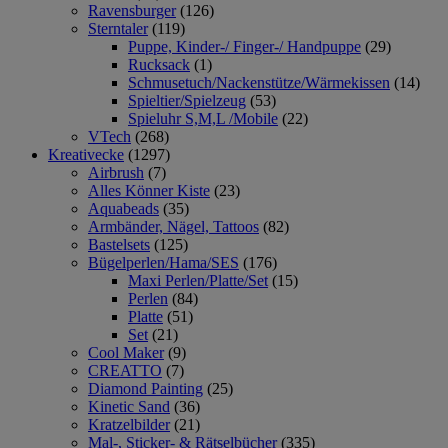
Ravensburger
(126)
Sterntaler
(119)
Puppe, Kinder-/ Finger-/ Handpuppe
(29)
Rucksack
(1)
Schmusetuch/Nackenstütze/Wärmekissen
(14)
Spieltier/Spielzeug
(53)
Spieluhr S,M,L /Mobile
(22)
VTech
(268)
Kreativecke
(1297)
Airbrush
(7)
Alles Könner Kiste
(23)
Aquabeads
(35)
Armbänder, Nägel, Tattoos
(82)
Bastelsets
(125)
Bügelperlen/Hama/SES
(176)
Maxi Perlen/Platte/Set
(15)
Perlen
(84)
Platte
(51)
Set
(21)
Cool Maker
(9)
CREATTO
(7)
Diamond Painting
(25)
Kinetic Sand
(36)
Kratzelbilder
(21)
Mal-, Sticker- & Rätselbücher
(335)