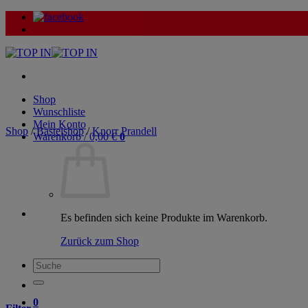
Zum
Inhalt
springen
Shop
Wunschliste
Mein Konto
Shop
/
Bastelshop
/
Knorr Prandell
Warenkorb /
0,00
€
0
Es befinden sich keine Produkte im Warenkorb.
Zurück zum Shop
Suche
nach:
0