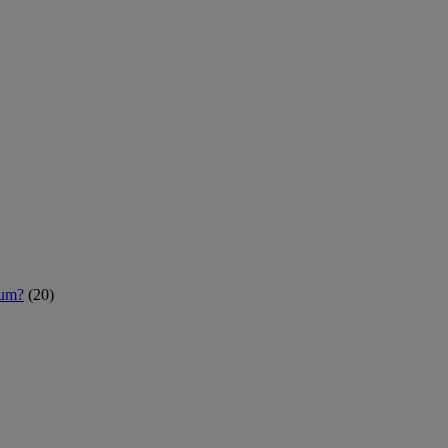
rum?
(20)