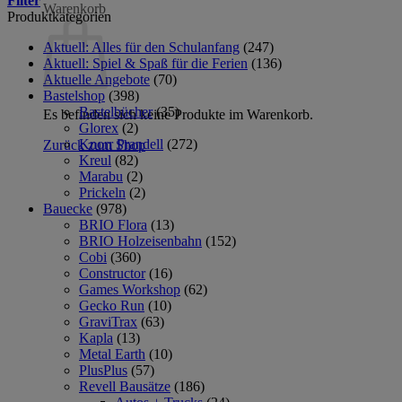
Filter
Warenkorb
Produktkategorien
Aktuell: Alles für den Schulanfang
(247)
Aktuell: Spiel & Spaß für die Ferien
(136)
Aktuelle Angebote
(70)
Bastelshop
(398)
Bastelbücher
(35)
Es befinden sich keine Produkte im Warenkorb.
Glorex
(2)
Knorr Prandell
(272)
Zurück zum Shop
Kreul
(82)
Marabu
(2)
Prickeln
(2)
Bauecke
(978)
BRIO Flora
(13)
BRIO Holzeisenbahn
(152)
Cobi
(360)
Constructor
(16)
Games Workshop
(62)
Gecko Run
(10)
GraviTrax
(63)
Kapla
(13)
Metal Earth
(10)
PlusPlus
(57)
Revell Bausätze
(186)