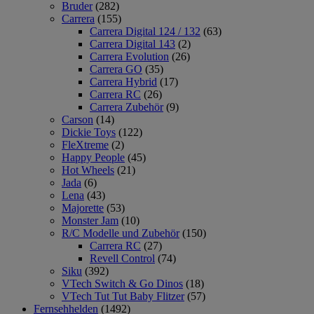
Bruder
(282)
Carrera
(155)
Carrera Digital 124 / 132
(63)
Carrera Digital 143
(2)
Carrera Evolution
(26)
Carrera GO
(35)
Carrera Hybrid
(17)
Carrera RC
(26)
Carrera Zubehör
(9)
Carson
(14)
Dickie Toys
(122)
FleXtreme
(2)
Happy People
(45)
Hot Wheels
(21)
Jada
(6)
Lena
(43)
Majorette
(53)
Monster Jam
(10)
R/C Modelle und Zubehör
(150)
Carrera RC
(27)
Revell Control
(74)
Siku
(392)
VTech Switch & Go Dinos
(18)
VTech Tut Tut Baby Flitzer
(57)
Fernsehhelden
(1492)