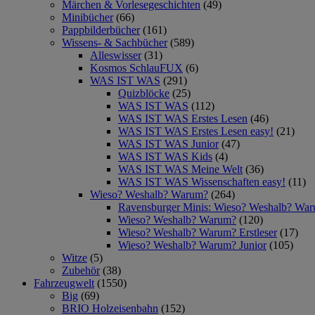
Märchen & Vorlesegeschichten
(49)
Minibücher
(66)
Pappbilderbücher
(161)
Wissens- & Sachbücher
(589)
Alleswisser
(31)
Kosmos SchlauFUX
(6)
WAS IST WAS
(291)
Quizblöcke
(25)
WAS IST WAS
(112)
WAS IST WAS Erstes Lesen
(46)
WAS IST WAS Erstes Lesen easy!
(21)
WAS IST WAS Junior
(47)
WAS IST WAS Kids
(4)
WAS IST WAS Meine Welt
(36)
WAS IST WAS Wissenschaften easy!
(11)
Wieso? Weshalb? Warum?
(264)
Ravensburger Minis: Wieso? Weshalb? Wa
Wieso? Weshalb? Warum?
(120)
Wieso? Weshalb? Warum? Erstleser
(17)
Wieso? Weshalb? Warum? Junior
(105)
Witze
(5)
Zubehör
(38)
Fahrzeugwelt
(1550)
Big
(69)
BRIO Holzeisenbahn
(152)