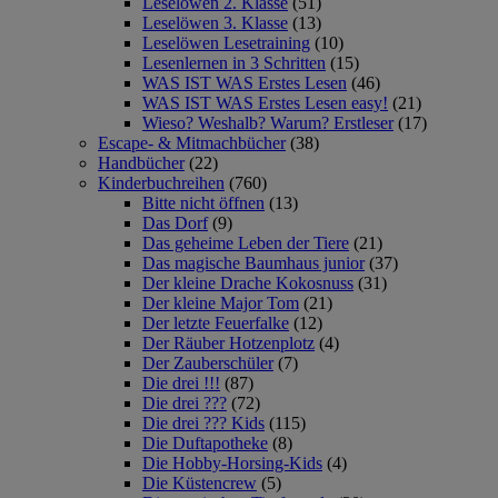
Leselöwen 2. Klasse
(51)
Leselöwen 3. Klasse
(13)
Leselöwen Lesetraining
(10)
Lesenlernen in 3 Schritten
(15)
WAS IST WAS Erstes Lesen
(46)
WAS IST WAS Erstes Lesen easy!
(21)
Wieso? Weshalb? Warum? Erstleser
(17)
Escape- & Mitmachbücher
(38)
Handbücher
(22)
Kinderbuchreihen
(760)
Bitte nicht öffnen
(13)
Das Dorf
(9)
Das geheime Leben der Tiere
(21)
Das magische Baumhaus junior
(37)
Der kleine Drache Kokosnuss
(31)
Der kleine Major Tom
(21)
Der letzte Feuerfalke
(12)
Der Räuber Hotzenplotz
(4)
Der Zauberschüler
(7)
Die drei !!!
(87)
Die drei ???
(72)
Die drei ??? Kids
(115)
Die Duftapotheke
(8)
Die Hobby-Horsing-Kids
(4)
Die Küstencrew
(5)