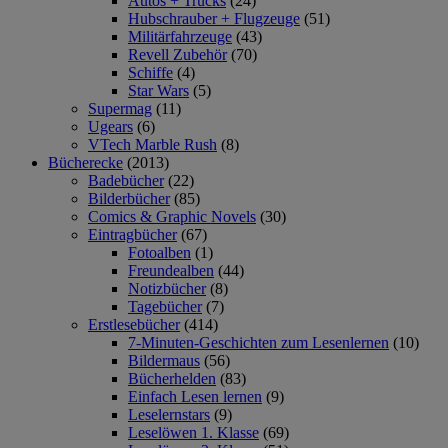
Autos + Trucks
(24)
Hubschrauber + Flugzeuge
(51)
Militärfahrzeuge
(43)
Revell Zubehör
(70)
Schiffe
(4)
Star Wars
(5)
Supermag
(11)
Ugears
(6)
VTech Marble Rush
(8)
Bücherecke
(2013)
Badebücher
(22)
Bilderbücher
(85)
Comics & Graphic Novels
(30)
Eintragbücher
(67)
Fotoalben
(1)
Freundealben
(44)
Notizbücher
(8)
Tagebücher
(7)
Erstlesebücher
(414)
7-Minuten-Geschichten zum Lesenlernen
(10)
Bildermaus
(56)
Bücherhelden
(83)
Einfach Lesen lernen
(9)
Leselernstars
(9)
Leselöwen 1. Klasse
(69)