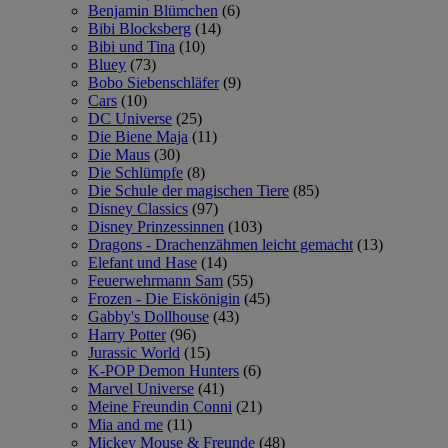
Benjamin Blümchen
(6)
Bibi Blocksberg
(14)
Bibi und Tina
(10)
Bluey
(73)
Bobo Siebenschläfer
(9)
Cars
(10)
DC Universe
(25)
Die Biene Maja
(11)
Die Maus
(30)
Die Schlümpfe
(8)
Die Schule der magischen Tiere
(85)
Disney Classics
(97)
Disney Prinzessinnen
(103)
Dragons - Drachenzähmen leicht gemacht
(13)
Elefant und Hase
(14)
Feuerwehrmann Sam
(55)
Frozen - Die Eiskönigin
(45)
Gabby's Dollhouse
(43)
Harry Potter
(96)
Jurassic World
(15)
K-POP Demon Hunters
(6)
Marvel Universe
(41)
Meine Freundin Conni
(21)
Mia and me
(11)
Mickey Mouse & Freunde
(48)