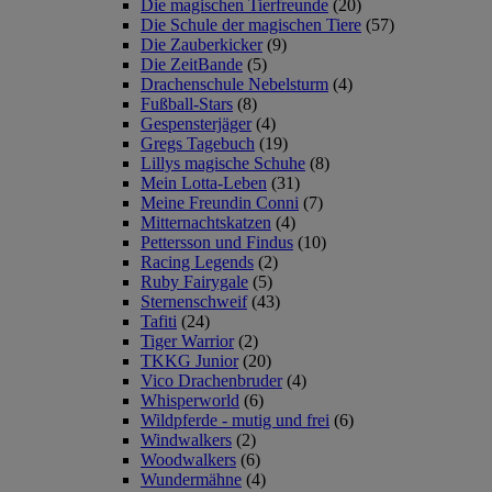
Die magischen Tierfreunde
(20)
Die Schule der magischen Tiere
(57)
Die Zauberkicker
(9)
Die ZeitBande
(5)
Drachenschule Nebelsturm
(4)
Fußball-Stars
(8)
Gespensterjäger
(4)
Gregs Tagebuch
(19)
Lillys magische Schuhe
(8)
Mein Lotta-Leben
(31)
Meine Freundin Conni
(7)
Mitternachtskatzen
(4)
Pettersson und Findus
(10)
Racing Legends
(2)
Ruby Fairygale
(5)
Sternenschweif
(43)
Tafiti
(24)
Tiger Warrior
(2)
TKKG Junior
(20)
Vico Drachenbruder
(4)
Whisperworld
(6)
Wildpferde - mutig und frei
(6)
Windwalkers
(2)
Woodwalkers
(6)
Wundermähne
(4)