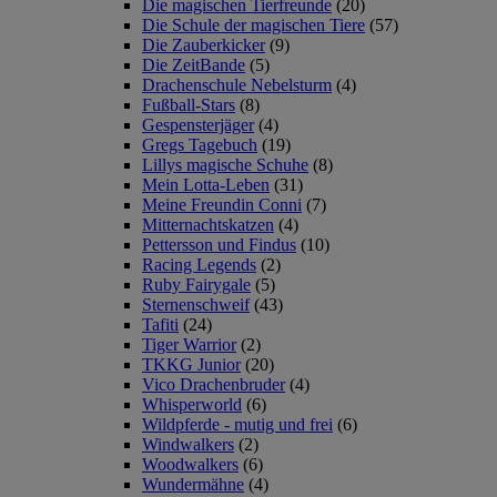
Die magischen Tierfreunde
(20)
Die Schule der magischen Tiere
(57)
Die Zauberkicker
(9)
Die ZeitBande
(5)
Drachenschule Nebelsturm
(4)
Fußball-Stars
(8)
Gespensterjäger
(4)
Gregs Tagebuch
(19)
Lillys magische Schuhe
(8)
Mein Lotta-Leben
(31)
Meine Freundin Conni
(7)
Mitternachtskatzen
(4)
Pettersson und Findus
(10)
Racing Legends
(2)
Ruby Fairygale
(5)
Sternenschweif
(43)
Tafiti
(24)
Tiger Warrior
(2)
TKKG Junior
(20)
Vico Drachenbruder
(4)
Whisperworld
(6)
Wildpferde - mutig und frei
(6)
Windwalkers
(2)
Woodwalkers
(6)
Wundermähne
(4)