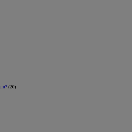
rum?
(20)