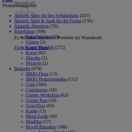
Filter
Warenkorb
Produktkategorien
Aktuell: Alles für den Schulanfang
(247)
Aktuell: Spiel & Spaß für die Ferien
(136)
Aktuelle Angebote
(70)
Bastelshop
(398)
Bastelbücher
(35)
Es befinden sich keine Produkte im Warenkorb.
Glorex
(2)
Knorr Prandell
(272)
Zurück zum Shop
Kreul
(82)
Marabu
(2)
Prickeln
(2)
Bauecke
(978)
BRIO Flora
(13)
BRIO Holzeisenbahn
(152)
Cobi
(360)
Constructor
(16)
Games Workshop
(62)
Gecko Run
(10)
GraviTrax
(63)
Kapla
(13)
Metal Earth
(10)
PlusPlus
(57)
Revell Bausätze
(186)