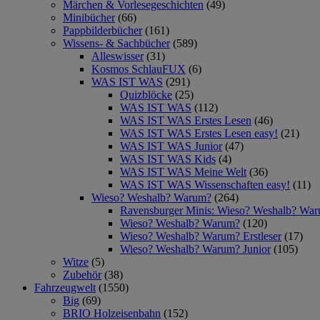
Märchen & Vorlesegeschichten
(49)
Minibücher
(66)
Pappbilderbücher
(161)
Wissens- & Sachbücher
(589)
Alleswisser
(31)
Kosmos SchlauFUX
(6)
WAS IST WAS
(291)
Quizblöcke
(25)
WAS IST WAS
(112)
WAS IST WAS Erstes Lesen
(46)
WAS IST WAS Erstes Lesen easy!
(21)
WAS IST WAS Junior
(47)
WAS IST WAS Kids
(4)
WAS IST WAS Meine Welt
(36)
WAS IST WAS Wissenschaften easy!
(11)
Wieso? Weshalb? Warum?
(264)
Ravensburger Minis: Wieso? Weshalb? Wa
Wieso? Weshalb? Warum?
(120)
Wieso? Weshalb? Warum? Erstleser
(17)
Wieso? Weshalb? Warum? Junior
(105)
Witze
(5)
Zubehör
(38)
Fahrzeugwelt
(1550)
Big
(69)
BRIO Holzeisenbahn
(152)