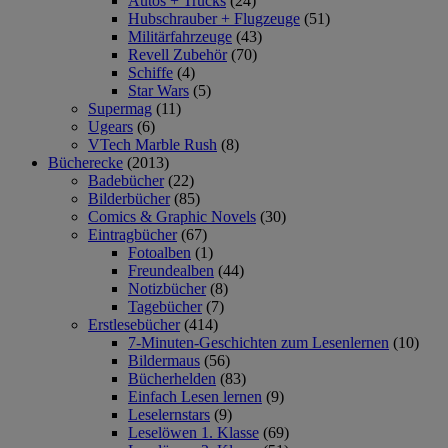
Autos + Trucks
(24)
Hubschrauber + Flugzeuge
(51)
Militärfahrzeuge
(43)
Revell Zubehör
(70)
Schiffe
(4)
Star Wars
(5)
Supermag
(11)
Ugears
(6)
VTech Marble Rush
(8)
Bücherecke
(2013)
Badebücher
(22)
Bilderbücher
(85)
Comics & Graphic Novels
(30)
Eintragbücher
(67)
Fotoalben
(1)
Freundealben
(44)
Notizbücher
(8)
Tagebücher
(7)
Erstlesebücher
(414)
7-Minuten-Geschichten zum Lesenlernen
(10)
Bildermaus
(56)
Bücherhelden
(83)
Einfach Lesen lernen
(9)
Leselernstars
(9)
Leselöwen 1. Klasse
(69)