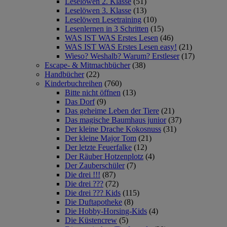
Leselöwen 2. Klasse
(51)
Leselöwen 3. Klasse
(13)
Leselöwen Lesetraining
(10)
Lesenlernen in 3 Schritten
(15)
WAS IST WAS Erstes Lesen
(46)
WAS IST WAS Erstes Lesen easy!
(21)
Wieso? Weshalb? Warum? Erstleser
(17)
Escape- & Mitmachbücher
(38)
Handbücher
(22)
Kinderbuchreihen
(760)
Bitte nicht öffnen
(13)
Das Dorf
(9)
Das geheime Leben der Tiere
(21)
Das magische Baumhaus junior
(37)
Der kleine Drache Kokosnuss
(31)
Der kleine Major Tom
(21)
Der letzte Feuerfalke
(12)
Der Räuber Hotzenplotz
(4)
Der Zauberschüler
(7)
Die drei !!!
(87)
Die drei ???
(72)
Die drei ??? Kids
(115)
Die Duftapotheke
(8)
Die Hobby-Horsing-Kids
(4)
Die Küstencrew
(5)