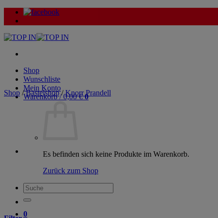
Zum
Inhalt
springen
Shop
Wunschliste
Mein Konto
Shop
/
Bastelshop
/
Knorr Prandell
Warenkorb /
0,00
€
0
Es befinden sich keine Produkte im Warenkorb.
Zurück zum Shop
Suche
nach:
0