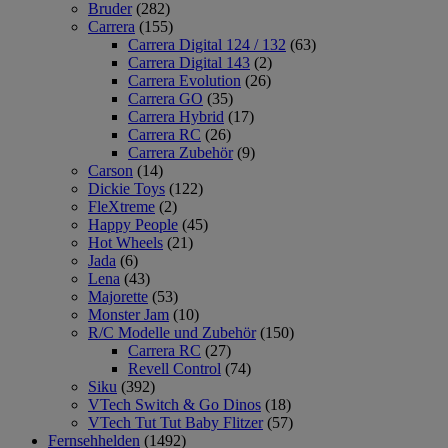
Bruder
(282)
Carrera
(155)
Carrera Digital 124 / 132
(63)
Carrera Digital 143
(2)
Carrera Evolution
(26)
Carrera GO
(35)
Carrera Hybrid
(17)
Carrera RC
(26)
Carrera Zubehör
(9)
Carson
(14)
Dickie Toys
(122)
FleXtreme
(2)
Happy People
(45)
Hot Wheels
(21)
Jada
(6)
Lena
(43)
Majorette
(53)
Monster Jam
(10)
R/C Modelle und Zubehör
(150)
Carrera RC
(27)
Revell Control
(74)
Siku
(392)
VTech Switch & Go Dinos
(18)
VTech Tut Tut Baby Flitzer
(57)
Fernsehhelden
(1492)