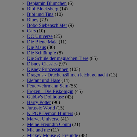
Benjamin Blümchen
(6)
Bibi Blocksberg
(14)
Bibi und Tina
(10)
Bluey
(73)
Bobo Siebenschläfer
(9)
Cars
(10)
DC Universe
(25)
Die Biene Maja
(11)
Die Maus
(30)
Die Schlümpfe
(8)
Die Schule der magischen Tiere
(85)
Disney Classics
(97)
Disney Prinzessinnen
(103)
Dragons - Drachenzähmen leicht gemacht
(13)
Elefant und Hase
(14)
Feuerwehrmann Sam
(55)
Frozen - Die Eiskönigin
(45)
Gabby's Dollhouse
(43)
Harry Potter
(96)
Jurassic World
(15)
K-POP Demon Hunters
(6)
Marvel Universe
(41)
Meine Freundin Conni
(21)
Mia and me
(11)
Mickey Mouse & Freunde
(48)