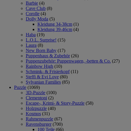
Barbie
(4)
Cave Club
(8)
Corolle
(4)
Dolly Moda
(5)
Kleidung 34-38cm
(1)
Kleidung 39-46cm
(4)
Haba
(19)
L.O.L. Surprise!
(15)
Laura
(8)
New Born Baby
(17)
Puppenhaus & Zubehör
(26)
Puppenzubehör: Puppenwagen, -betten & Co.
(27)
Rainbow High
(10)
Schmink- & Frisierkopf
(11)
Steffi & Evi Love
(80)
Sylvanian Families
(85)
Puzzle
(1069)
3D-Puzzle
(100)
Clementoni
(2)
Escape-, Krimi- & Story-Puzzle
(58)
Holzpuzzle
(40)
Kosmos
(31)
Rahmenpuzzle
(67)
Ravensburger
(700)
100 Teile
(66)