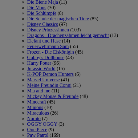
Die Biene Maja
(11)
Die Maus
(30)
Die Schlümpfe
(8)
Die Schule der magischen Tiere
(85)
Disney Classics
(97)
Disney Prinzessinnen
(103)
Dragons - Drachenzähmen leicht gemacht
(13)
Elefant und Hase
(14)
Feuerwehrmann Sam
(55)
Frozen - Die Eiskönigin
(45)
Gabby's Dollhouse
(43)
Harry Potter
(96)
Jurassic World
(15)
K-POP Demon Hunters
(6)
Marvel Universe
(41)
Meine Freundin Conni
(21)
Mia and me
(11)
Mickey Mouse & Freunde
(48)
Minecraft
(45)
Minions
(10)
Miraculous
(26)
Naruto
(7)
OGGY OGGY
(3)
One Piece
(9)
Paw Patrol
(169)