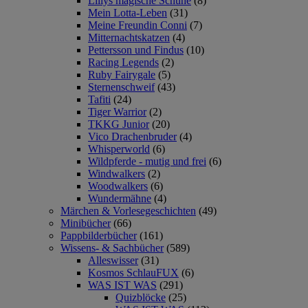
Lillys magische Schuhe
(8)
Mein Lotta-Leben
(31)
Meine Freundin Conni
(7)
Mitternachtskatzen
(4)
Pettersson und Findus
(10)
Racing Legends
(2)
Ruby Fairygale
(5)
Sternenschweif
(43)
Tafiti
(24)
Tiger Warrior
(2)
TKKG Junior
(20)
Vico Drachenbruder
(4)
Whisperworld
(6)
Wildpferde - mutig und frei
(6)
Windwalkers
(2)
Woodwalkers
(6)
Wundermähne
(4)
Märchen & Vorlesegeschichten
(49)
Minibücher
(66)
Pappbilderbücher
(161)
Wissens- & Sachbücher
(589)
Alleswisser
(31)
Kosmos SchlauFUX
(6)
WAS IST WAS
(291)
Quizblöcke
(25)