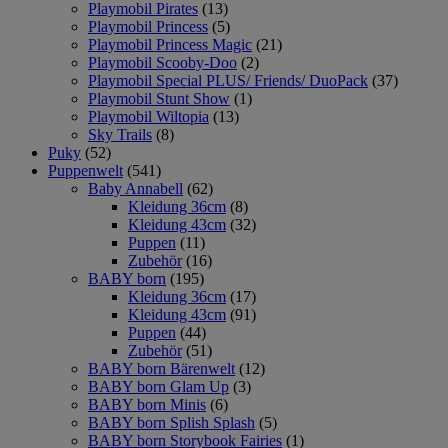
Playmobil Pirates
(13)
Playmobil Princess
(5)
Playmobil Princess Magic
(21)
Playmobil Scooby-Doo
(2)
Playmobil Special PLUS/ Friends/ DuoPack
(37)
Playmobil Stunt Show
(1)
Playmobil Wiltopia
(13)
Sky Trails
(8)
Puky
(52)
Puppenwelt
(541)
Baby Annabell
(62)
Kleidung 36cm
(8)
Kleidung 43cm
(32)
Puppen
(11)
Zubehör
(16)
BABY born
(195)
Kleidung 36cm
(17)
Kleidung 43cm
(91)
Puppen
(44)
Zubehör
(51)
BABY born Bärenwelt
(12)
BABY born Glam Up
(3)
BABY born Minis
(6)
BABY born Splish Splash
(5)
BABY born Storybook Fairies
(1)