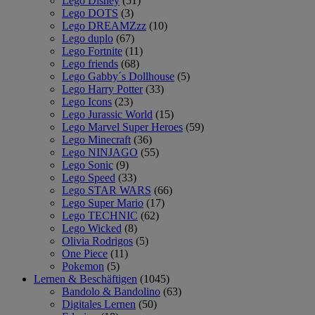
Lego Disney
(51)
Lego DOTS
(3)
Lego DREAMZzz
(10)
Lego duplo
(67)
Lego Fortnite
(11)
Lego friends
(68)
Lego Gabby´s Dollhouse
(5)
Lego Harry Potter
(33)
Lego Icons
(23)
Lego Jurassic World
(15)
Lego Marvel Super Heroes
(59)
Lego Minecraft
(36)
Lego NINJAGO
(55)
Lego Sonic
(9)
Lego Speed
(33)
Lego STAR WARS
(66)
Lego Super Mario
(17)
Lego TECHNIC
(62)
Lego Wicked
(8)
Olivia Rodrigos
(5)
One Piece
(11)
Pokemon
(5)
Lernen & Beschäftigen
(1045)
Bandolo & Bandolino
(63)
Digitales Lernen
(50)