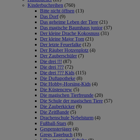
Kinderbuchreihen
(760)
Bitte nicht öffnen
(13)
Das Dorf
(9)
Das geheime Leben der Tiere
(21)
Das magische Baumhaus junior
(37)
Der kleine Drache Kokosnuss
(31)
Der kleine Major Tom
(21)
Der letzte Feuerfalke
(12)
Der Räuber Hotzenplotz
(4)
Der Zauberschüler
(7)
Die drei !!!
(87)
Die drei ???
(72)
Die drei ??? Kids
(115)
Die Duftapotheke
(8)
Die Hobby-Horsing-Kids
(4)
Die Küstencrew
(5)
Die magischen Tierfreunde
(20)
Die Schule der magischen Tiere
(57)
Die Zauberkicker
(9)
Die ZeitBande
(5)
Drachenschule Nebelsturm
(4)
Fußball-Stars
(8)
Gespensterjäger
(4)
Gregs Tagebuch
(19)