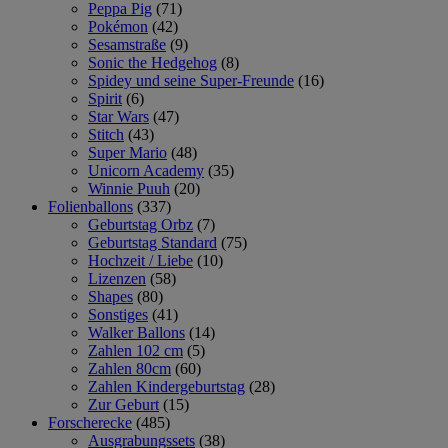
Peppa Pig
(71)
Pokémon
(42)
Sesamstraße
(9)
Sonic the Hedgehog
(8)
Spidey und seine Super-Freunde
(16)
Spirit
(6)
Star Wars
(47)
Stitch
(43)
Super Mario
(48)
Unicorn Academy
(35)
Winnie Puuh
(20)
Folienballons
(337)
Geburtstag Orbz
(7)
Geburtstag Standard
(75)
Hochzeit / Liebe
(10)
Lizenzen
(58)
Shapes
(80)
Sonstiges
(41)
Walker Ballons
(14)
Zahlen 102 cm
(5)
Zahlen 80cm
(60)
Zahlen Kindergeburtstag
(28)
Zur Geburt
(15)
Forscherecke
(485)
Ausgrabungssets
(38)