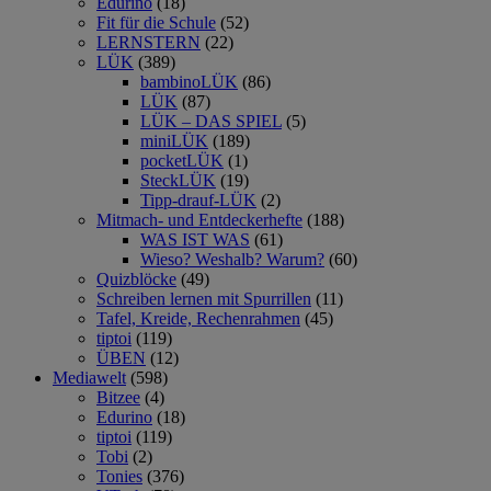
Edurino
(18)
Fit für die Schule
(52)
LERNSTERN
(22)
LÜK
(389)
bambinoLÜK
(86)
LÜK
(87)
LÜK – DAS SPIEL
(5)
miniLÜK
(189)
pocketLÜK
(1)
SteckLÜK
(19)
Tipp-drauf-LÜK
(2)
Mitmach- und Entdeckerhefte
(188)
WAS IST WAS
(61)
Wieso? Weshalb? Warum?
(60)
Quizblöcke
(49)
Schreiben lernen mit Spurrillen
(11)
Tafel, Kreide, Rechenrahmen
(45)
tiptoi
(119)
ÜBEN
(12)
Mediawelt
(598)
Bitzee
(4)
Edurino
(18)
tiptoi
(119)
Tobi
(2)
Tonies
(376)