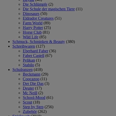
Die Schlümpfe
(2)
Die Schule der magischen Tiere
(11)
Dinosaurs
(50)
Eldrador Creatures
(51)
Farm World
(89)
Harry Potter
(25)
Horse Club
(81)
Wild Life
(85)
Schmuck, Schminken & Beauty
(380)
Schreibwaren
(127)
Eberhard Faber
(36)
Faber Castell
(67)
Pelikan
(1)
Stabilo
(5)
Schulranzen
(418)
Beckmann
(29)
Coocazoo
(11)
Der Die Das
(3)
Deuter
(17)
Mc Neill
(2)
School-Mood
(61)
Scout
(18)
Step by Step
(256)
Zubehör
(262)