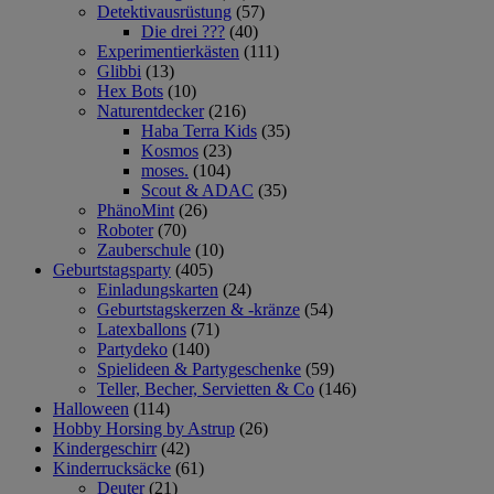
Detektivausrüstung
(57)
Die drei ???
(40)
Experimentierkästen
(111)
Glibbi
(13)
Hex Bots
(10)
Naturentdecker
(216)
Haba Terra Kids
(35)
Kosmos
(23)
moses.
(104)
Scout & ADAC
(35)
PhänoMint
(26)
Roboter
(70)
Zauberschule
(10)
Geburtstagsparty
(405)
Einladungskarten
(24)
Geburtstagskerzen & -kränze
(54)
Latexballons
(71)
Partydeko
(140)
Spielideen & Partygeschenke
(59)
Teller, Becher, Servietten & Co
(146)
Halloween
(114)
Hobby Horsing by Astrup
(26)
Kindergeschirr
(42)
Kinderrucksäcke
(61)
Deuter
(21)