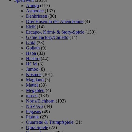
Spielewelt
(2018)
Amigo
(117)
Asmodee
(137)
Denkriesen
(30)
Drei Hasen in der Abendsonne
(4)
EMF
(14)
Escape-, Krimi- & Story-Spiele
(130)
Game Factory/Carletto
(14)
Goki
(28)
Goliath
(9)
Haba
(83)
Hasbro
(44)
HCM
(3)
Jumbo
(8)
Kosmos
(301)
Magilano
(3)
Mattel
(39)
Megableu
(4)
moses
(133)
Noris/Eichhorn
(103)
NSV/AS
(44)
Pegasus
(49)
Piatnik
(27)
Quartette & Trumpfspiele
(31)
Quiz-Spiele
(72)