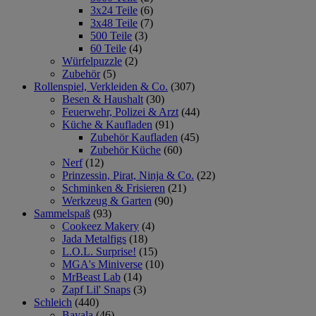
3x24 Teile
(6)
3x48 Teile
(7)
500 Teile
(3)
60 Teile
(4)
Würfelpuzzle
(2)
Zubehör
(5)
Rollenspiel, Verkleiden & Co.
(307)
Besen & Haushalt
(30)
Feuerwehr, Polizei & Arzt
(44)
Küche & Kaufladen
(91)
Zubehör Kaufladen
(45)
Zubehör Küche
(60)
Nerf
(12)
Prinzessin, Pirat, Ninja & Co.
(22)
Schminken & Frisieren
(21)
Werkzeug & Garten
(90)
Sammelspaß
(93)
Cookeez Makery
(4)
Jada Metalfigs
(18)
L.O.L. Surprise!
(15)
MGA's Miniverse
(10)
MrBeast Lab
(14)
Zapf Lil' Snaps
(3)
Schleich
(440)
Bayala
(46)