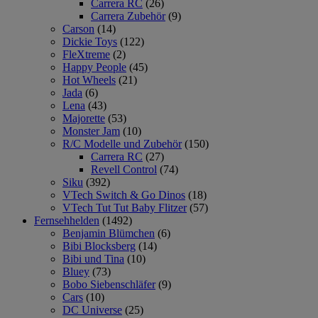
Carrera RC
(26)
Carrera Zubehör
(9)
Carson
(14)
Dickie Toys
(122)
FleXtreme
(2)
Happy People
(45)
Hot Wheels
(21)
Jada
(6)
Lena
(43)
Majorette
(53)
Monster Jam
(10)
R/C Modelle und Zubehör
(150)
Carrera RC
(27)
Revell Control
(74)
Siku
(392)
VTech Switch & Go Dinos
(18)
VTech Tut Tut Baby Flitzer
(57)
Fernsehhelden
(1492)
Benjamin Blümchen
(6)
Bibi Blocksberg
(14)
Bibi und Tina
(10)
Bluey
(73)
Bobo Siebenschläfer
(9)
Cars
(10)
DC Universe
(25)