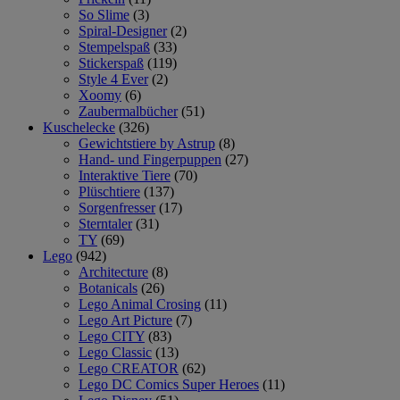
So Slime
(3)
Spiral-Designer
(2)
Stempelspaß
(33)
Stickerspaß
(119)
Style 4 Ever
(2)
Xoomy
(6)
Zaubermalbücher
(51)
Kuschelecke
(326)
Gewichtstiere by Astrup
(8)
Hand- und Fingerpuppen
(27)
Interaktive Tiere
(70)
Plüschtiere
(137)
Sorgenfresser
(17)
Sterntaler
(31)
TY
(69)
Lego
(942)
Architecture
(8)
Botanicals
(26)
Lego Animal Crosing
(11)
Lego Art Picture
(7)
Lego CITY
(83)
Lego Classic
(13)
Lego CREATOR
(62)
Lego DC Comics Super Heroes
(11)