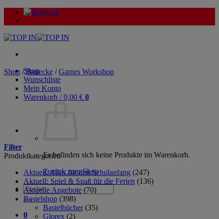
Zum
Inhalt
springen
Shop
Shop
/
Bauecke
/
Games Workshop
Wunschliste
Mein Konto
Warenkorb /
0,00
€
0
Filter
Es befinden sich keine Produkte im Warenkorb.
Produktkategorien
Zurück zum Shop
Aktuell: Alles für den Schulanfang
(247)
Aktuell: Spiel & Spaß für die Ferien
(136)
Suche
Aktuelle Angebote
(70)
nach:
Bastelshop
(398)
Bastelbücher
(35)
0
Glorex
(2)