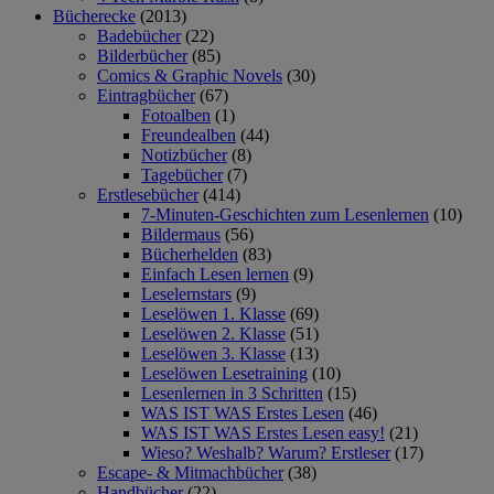
Bücherecke
(2013)
Badebücher
(22)
Bilderbücher
(85)
Comics & Graphic Novels
(30)
Eintragbücher
(67)
Fotoalben
(1)
Freundealben
(44)
Notizbücher
(8)
Tagebücher
(7)
Erstlesebücher
(414)
7-Minuten-Geschichten zum Lesenlernen
(10)
Bildermaus
(56)
Bücherhelden
(83)
Einfach Lesen lernen
(9)
Leselernstars
(9)
Leselöwen 1. Klasse
(69)
Leselöwen 2. Klasse
(51)
Leselöwen 3. Klasse
(13)
Leselöwen Lesetraining
(10)
Lesenlernen in 3 Schritten
(15)
WAS IST WAS Erstes Lesen
(46)
WAS IST WAS Erstes Lesen easy!
(21)
Wieso? Weshalb? Warum? Erstleser
(17)
Escape- & Mitmachbücher
(38)
Handbücher
(22)