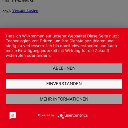
inkl. 19 % MwSt.
zzgl.
Versandkosten
Herzlich Willkommen auf unserer Webseite! Diese Seite nutzt
Technologien von Dritten, um ihre Dienste anzubieten und
stetig zu verbessern. Ich bin damit einverstanden und kann
meine Einwilligung jederzeit mit Wirkung für die Zukunft
widerrufen oder ändern.
ABLEHNEN
EINVERSTANDEN
MEHR INFORMATIONEN
Powered by