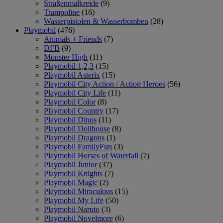
Straßenmalkreide
(9)
Trampoline
(16)
Wasserpistolen & Wasserbomben
(28)
Playmobil
(476)
Animals + Friends
(7)
DFB
(9)
Monster High
(11)
Playmobil 1,2,3
(15)
Playmobil Asterix
(15)
Playmobil City Action / Action Heroes
(56)
Playmobil City Life
(11)
Playmobil Color
(8)
Playmobil Country
(17)
Playmobil Dinos
(11)
Playmobil Dollhouse
(8)
Playmobil Dragons
(1)
Playmobil FamilyFun
(3)
Playmobil Horses of Waterfall
(7)
Playmobil Junior
(37)
Playmobil Knights
(7)
Playmobil Magic
(2)
Playmobil Miraculous
(15)
Playmobil My Life
(50)
Playmobil Naruto
(3)
Playmobil Novelmore
(6)