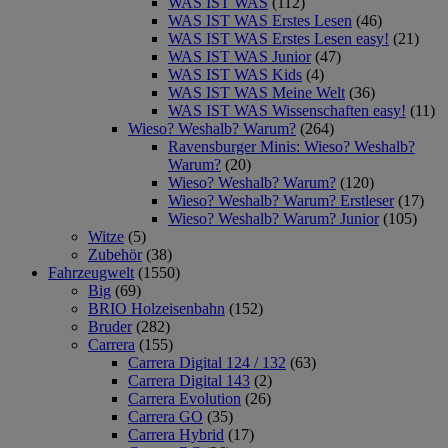
WAS IST WAS
(112)
WAS IST WAS Erstes Lesen
(46)
WAS IST WAS Erstes Lesen easy!
(21)
WAS IST WAS Junior
(47)
WAS IST WAS Kids
(4)
WAS IST WAS Meine Welt
(36)
WAS IST WAS Wissenschaften easy!
(11)
Wieso? Weshalb? Warum?
(264)
Ravensburger Minis: Wieso? Weshalb?
Warum?
(20)
Wieso? Weshalb? Warum?
(120)
Wieso? Weshalb? Warum? Erstleser
(17)
Wieso? Weshalb? Warum? Junior
(105)
Witze
(5)
Zubehör
(38)
Fahrzeugwelt
(1550)
Big
(69)
BRIO Holzeisenbahn
(152)
Bruder
(282)
Carrera
(155)
Carrera Digital 124 / 132
(63)
Carrera Digital 143
(2)
Carrera Evolution
(26)
Carrera GO
(35)
Carrera Hybrid
(17)