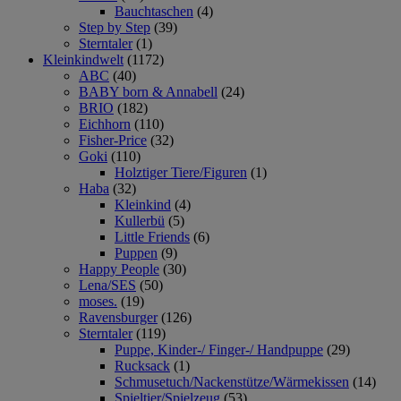
Bauchtaschen
(4)
Step by Step
(39)
Sterntaler
(1)
Kleinkindwelt
(1172)
ABC
(40)
BABY born & Annabell
(24)
BRIO
(182)
Eichhorn
(110)
Fisher-Price
(32)
Goki
(110)
Holztiger Tiere/Figuren
(1)
Haba
(32)
Kleinkind
(4)
Kullerbü
(5)
Little Friends
(6)
Puppen
(9)
Happy People
(30)
Lena/SES
(50)
moses.
(19)
Ravensburger
(126)
Sterntaler
(119)
Puppe, Kinder-/ Finger-/ Handpuppe
(29)
Rucksack
(1)
Schmusetuch/Nackenstütze/Wärmekissen
(14)
Spieltier/Spielzeug
(53)