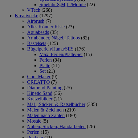
Spieluhr S,M,L /Mobile
(22)
VTech
(268)
Kreativecke
(1297)
Airbrush
(7)
Alles Könner Kiste
(23)
Aquabeads
(35)
Armbänder, Nägel, Tattoos
(82)
Bastelsets
(125)
Bügelperlen/Hama/SES
(176)
Maxi Perlen/Platte/Set
(15)
Perlen
(84)
Platte
(51)
Set
(21)
Cool Maker
(9)
CREATTO
(7)
Diamond Painting
(25)
Kinetic Sand
(36)
Kratzelbilder
(21)
Mal-, Sticker- & Rätselbücher
(335)
Malen & Zeichnen
(219)
Malen nach Zahlen
(180)
Mosaic
(5)
Nähen, Sticken, Handarbeiten
(26)
Perlen
(15)
Prickeln
(11)