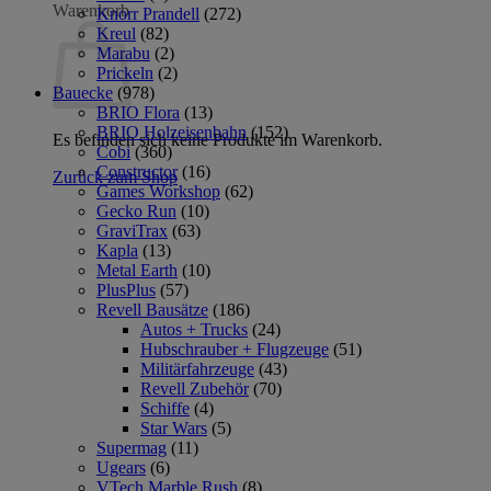
Warenkorb
Knorr Prandell
(272)
Kreul
(82)
Marabu
(2)
Prickeln
(2)
Bauecke
(978)
BRIO Flora
(13)
BRIO Holzeisenbahn
(152)
Es befinden sich keine Produkte im Warenkorb.
Cobi
(360)
Constructor
(16)
Zurück zum Shop
Games Workshop
(62)
Gecko Run
(10)
GraviTrax
(63)
Kapla
(13)
Metal Earth
(10)
PlusPlus
(57)
Revell Bausätze
(186)
Autos + Trucks
(24)
Hubschrauber + Flugzeuge
(51)
Militärfahrzeuge
(43)
Revell Zubehör
(70)
Schiffe
(4)
Star Wars
(5)
Supermag
(11)
Ugears
(6)
VTech Marble Rush
(8)