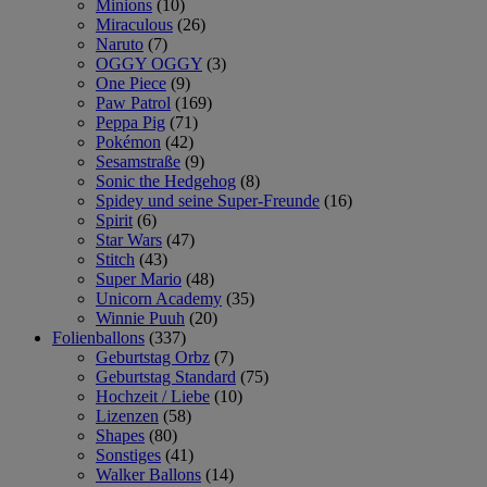
Minions
(10)
Miraculous
(26)
Naruto
(7)
OGGY OGGY
(3)
One Piece
(9)
Paw Patrol
(169)
Peppa Pig
(71)
Pokémon
(42)
Sesamstraße
(9)
Sonic the Hedgehog
(8)
Spidey und seine Super-Freunde
(16)
Spirit
(6)
Star Wars
(47)
Stitch
(43)
Super Mario
(48)
Unicorn Academy
(35)
Winnie Puuh
(20)
Folienballons
(337)
Geburtstag Orbz
(7)
Geburtstag Standard
(75)
Hochzeit / Liebe
(10)
Lizenzen
(58)
Shapes
(80)
Sonstiges
(41)
Walker Ballons
(14)