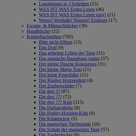
Lesenlernen in 3 Schritten
(15)
WAS IST WAS Erstes Lesen
(46)
WAS IST WAS Erstes Lesen easy!
(21)
Wieso? Weshalb? Warum? Erstleser
(17)
Escape- & Mitmachbücher
(38)
Handbücher
(22)
Kinderbuchreihen
(760)
Bitte nicht öffnen
(13)
Das Dorf
(9)
Das geheime Leben der Tiere
(21)
Das magische Baumhaus junior
(37)
Der kleine Drache Kokosnuss
(31)
Der kleine Major Tom
(21)
Der letzte Feuerfalke
(12)
Der Räuber Hotzenplotz
(4)
Der Zauberschüler
(7)
Die drei !!!
(87)
Die drei ???
(72)
Die drei ??? Kids
(115)
Die Duftapotheke
(8)
Die Hobby-Horsing-Kids
(4)
Die Küstencrew
(5)
Die magischen Tierfreunde
(20)
Die Schule der magischen Tiere
(57)
Die Zauberkicker
(9)