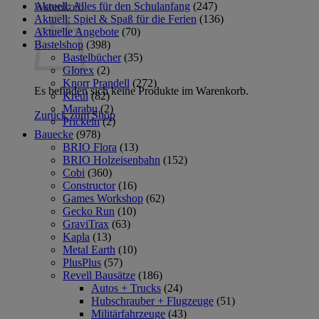
Aktuell: Alles für den Schulanfang
(247)
Warenkorb
Aktuell: Spiel & Spaß für die Ferien
(136)
Aktuelle Angebote
(70)
Bastelshop
(398)
Bastelbücher
(35)
Glorex
(2)
Knorr Prandell
(272)
Es befinden sich keine Produkte im Warenkorb.
Kreul
(82)
Marabu
(2)
Zurück zum Shop
Prickeln
(2)
Bauecke
(978)
BRIO Flora
(13)
BRIO Holzeisenbahn
(152)
Cobi
(360)
Constructor
(16)
Games Workshop
(62)
Gecko Run
(10)
GraviTrax
(63)
Kapla
(13)
Metal Earth
(10)
PlusPlus
(57)
Revell Bausätze
(186)
Autos + Trucks
(24)
Hubschrauber + Flugzeuge
(51)
Militärfahrzeuge
(43)