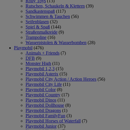
Rolly Toys
(13)
Rutschen, Schaukeln & Klettern
(39)
Sandkastenspaß
(117)
Schwimmen & Tauchen
(56)
Seifenblasen
(32)
Spiel & Spaß
(144)
Straßenmalkreide
(9)
Trampoline
(16)
Wasserpistolen & Wasserbomben
(28)
Playmobil
(476)
Animals + Friends
(7)
DFB
(9)
Monster High
(11)
Playmobil 1,2,3
(15)
Playmobil Asterix
(15)
Playmobil City Action / Action Heroes
(56)
Playmobil City Life
(11)
Playmobil Color
(8)
Playmobil Country
(17)
Playmobil Dinos
(11)
Playmobil Dollhouse
(8)
Playmobil Dragons
(1)
Playmobil FamilyFun
(3)
Playmobil Horses of Waterfall
(7)
Playmobil Junior
(37)