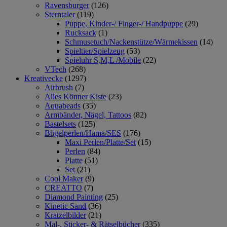
Ravensburger
(126)
Sterntaler
(119)
Puppe, Kinder-/ Finger-/ Handpuppe
(29)
Rucksack
(1)
Schmusetuch/Nackenstütze/Wärmekissen
(14)
Spieltier/Spielzeug
(53)
Spieluhr S,M,L /Mobile
(22)
VTech
(268)
Kreativecke
(1297)
Airbrush
(7)
Alles Könner Kiste
(23)
Aquabeads
(35)
Armbänder, Nägel, Tattoos
(82)
Bastelsets
(125)
Bügelperlen/Hama/SES
(176)
Maxi Perlen/Platte/Set
(15)
Perlen
(84)
Platte
(51)
Set
(21)
Cool Maker
(9)
CREATTO
(7)
Diamond Painting
(25)
Kinetic Sand
(36)
Kratzelbilder
(21)
Mal-, Sticker- & Rätselbücher
(335)