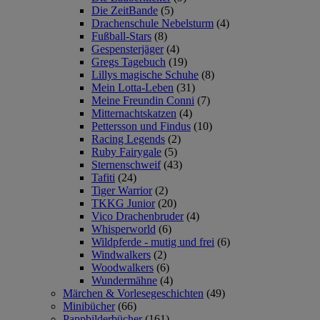
Die ZeitBande
(5)
Drachenschule Nebelsturm
(4)
Fußball-Stars
(8)
Gespensterjäger
(4)
Gregs Tagebuch
(19)
Lillys magische Schuhe
(8)
Mein Lotta-Leben
(31)
Meine Freundin Conni
(7)
Mitternachtskatzen
(4)
Pettersson und Findus
(10)
Racing Legends
(2)
Ruby Fairygale
(5)
Sternenschweif
(43)
Tafiti
(24)
Tiger Warrior
(2)
TKKG Junior
(20)
Vico Drachenbruder
(4)
Whisperworld
(6)
Wildpferde - mutig und frei
(6)
Windwalkers
(2)
Woodwalkers
(6)
Wundermähne
(4)
Märchen & Vorlesegeschichten
(49)
Minibücher
(66)
Pappbilderbücher
(161)