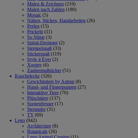
Malen & Zeichnen
(219)
Malen nach Zahlen
(180)
Mosaic
(5)
Nähen, Sticken, Handarbeiten
(26)
Perlen
(15)
Prickeln
(11)
So Slime
(3)
Spiral-Designer
(2)
Stempelspaß
(33)
Stickerspaß
(119)
Style 4 Ever
(2)
Xoomy
(6)
Zaubermalbücher
(51)
Kuschelecke
(326)
Gewichtstiere by Astrup
(8)
Hand- und Fingerpuppen
(27)
Interaktive Tiere
(70)
Plüschtiere
(137)
Sorgenfresser
(17)
Sterntaler
(31)
TY
(69)
Lego
(942)
Architecture
(8)
Botanicals
(26)
Lego Animal Crosing
(11)