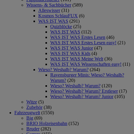
Wissens- & Sachbücher
(589)
Alleswisser
(31)
Kosmos SchlauFUX
(6)
WAS IST WAS
(291)
Quizblöcke
(25)
WAS IST WAS
(112)
WAS IST WAS Erstes Lesen
(46)
WAS IST WAS Erstes Lesen easy!
(21)
WAS IST WAS Junior
(47)
WAS IST WAS Kids
(4)
WAS IST WAS Meine Welt
(36)
WAS IST WAS Wissenschaften easy!
(11)
Wieso? Weshalb? Warum?
(264)
Ravensburger Minis: Wieso? Weshalb?
Warum?
(20)
Wieso? Weshalb? Warum?
(120)
Wieso? Weshalb? Warum? Erstleser
(17)
Wieso? Weshalb? Warum? Junior
(105)
Witze
(5)
Zubehör
(38)
Fahrzeugwelt
(1550)
Big
(69)
BRIO Holzeisenbahn
(152)
Bruder
(282)