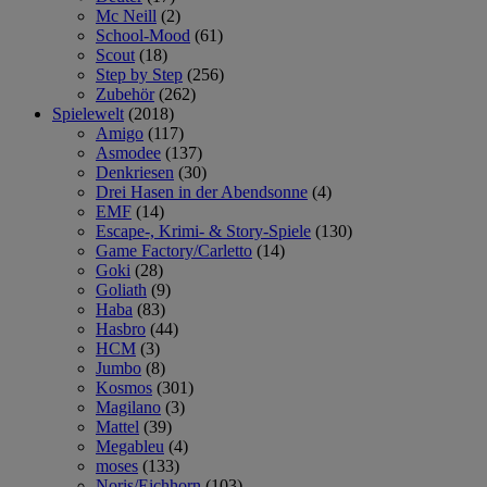
Mc Neill
(2)
School-Mood
(61)
Scout
(18)
Step by Step
(256)
Zubehör
(262)
Spielewelt
(2018)
Amigo
(117)
Asmodee
(137)
Denkriesen
(30)
Drei Hasen in der Abendsonne
(4)
EMF
(14)
Escape-, Krimi- & Story-Spiele
(130)
Game Factory/Carletto
(14)
Goki
(28)
Goliath
(9)
Haba
(83)
Hasbro
(44)
HCM
(3)
Jumbo
(8)
Kosmos
(301)
Magilano
(3)
Mattel
(39)
Megableu
(4)
moses
(133)
Noris/Eichhorn
(103)