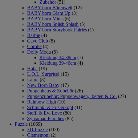
Zubehör
(51)
BABY born Bärenwelt
(12)
BABY born Glam Up
(3)
BABY born Minis
(6)
BABY born Splish Splash
(5)
BABY born Storybook Fairies
(1)
Barbie
(4)
Cave Club
(8)
Corolle
(4)
Dolly Moda
(5)
Kleidung 34-38cm
(1)
Kleidung 39-46cm
(4)
Haba
(19)
L.O.L. Surprise!
(15)
Laura
(8)
New Born Baby
(17)
Puppenhaus & Zubehör
(26)
Puppenzubehör: Puppenwagen, -betten & Co.
(27)
Rainbow High
(10)
Schmink- & Frisierkopf
(11)
Steffi & Evi Love
(80)
Sylvanian Families
(85)
Puzzle
(1069)
3D-Puzzle
(100)
Clementoni
(2)