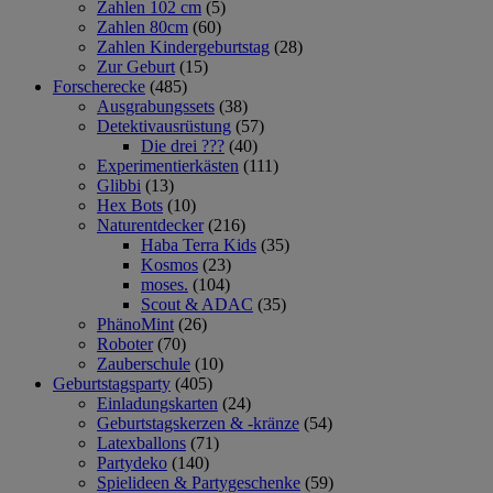
Zahlen 102 cm
(5)
Zahlen 80cm
(60)
Zahlen Kindergeburtstag
(28)
Zur Geburt
(15)
Forscherecke
(485)
Ausgrabungssets
(38)
Detektivausrüstung
(57)
Die drei ???
(40)
Experimentierkästen
(111)
Glibbi
(13)
Hex Bots
(10)
Naturentdecker
(216)
Haba Terra Kids
(35)
Kosmos
(23)
moses.
(104)
Scout & ADAC
(35)
PhänoMint
(26)
Roboter
(70)
Zauberschule
(10)
Geburtstagsparty
(405)
Einladungskarten
(24)
Geburtstagskerzen & -kränze
(54)
Latexballons
(71)
Partydeko
(140)
Spielideen & Partygeschenke
(59)