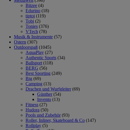
Mediawelt
(598)
Bitzee
(4)
Edurino
(18)
tiptoi
(119)
Tobi
(2)
Tonies
(376)
VTech
(78)
Musik & Instrumente
(57)
Ostern
(307)
Outdoorspaß
(1045)
AquaPlay
(27)
Authentic Sports
(34)
Ballsport
(118)
BERG
(56)
Best Sporting
(249)
Big
(69)
Camping
(13)
Drachen und Wurfgleiter
(69)
Günther
(54)
Invento
(13)
Fitness
(27)
Hudora
(50)
Pools und Zubehör
(93)
Roller, Inliner, Skateboard & Co
(147)
Rollplay
(5)