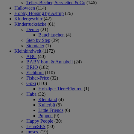
Teller, Becher, Servietten & Co
(146)
Halloween
(114)
Hobby Horsing by Astrup
(26)
Kindergeschirr
(42)
Kinderrucksäcke
(61)
Deuter
(21)
Bauchtaschen
(4)
Step by Step
(39)
Sterntaler
(1)
Kleinkindwelt
(1172)
ABC
(40)
BABY born & Annabell
(24)
BRIO
(182)
Eichhorn
(110)
Fisher-Price
(32)
Goki
(110)
Holztiger Tiere/Figuren
(1)
Haba
(32)
Kleinkind
(4)
Kullerbü
(5)
Little Friends
(6)
Puppen
(9)
Happy People
(30)
Lena/SES
(50)
moses.
(19)