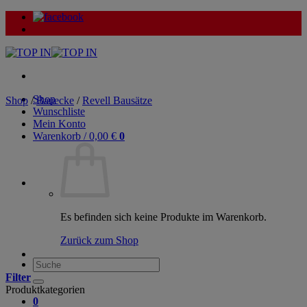
Zum
Inhalt
springen
Shop
Shop
/
Bauecke
/
Revell Bausätze
Wunschliste
Mein Konto
Warenkorb /
0,00
€
0
Es befinden sich keine Produkte im Warenkorb.
Zurück zum Shop
Suche
nach:
Filter
Produktkategorien
0