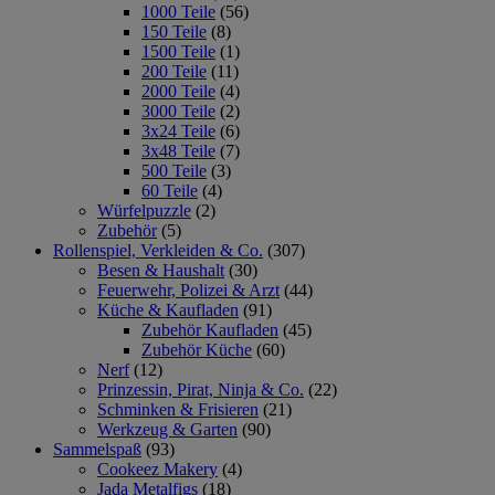
1000 Teile
(56)
150 Teile
(8)
1500 Teile
(1)
200 Teile
(11)
2000 Teile
(4)
3000 Teile
(2)
3x24 Teile
(6)
3x48 Teile
(7)
500 Teile
(3)
60 Teile
(4)
Würfelpuzzle
(2)
Zubehör
(5)
Rollenspiel, Verkleiden & Co.
(307)
Besen & Haushalt
(30)
Feuerwehr, Polizei & Arzt
(44)
Küche & Kaufladen
(91)
Zubehör Kaufladen
(45)
Zubehör Küche
(60)
Nerf
(12)
Prinzessin, Pirat, Ninja & Co.
(22)
Schminken & Frisieren
(21)
Werkzeug & Garten
(90)
Sammelspaß
(93)
Cookeez Makery
(4)
Jada Metalfigs
(18)