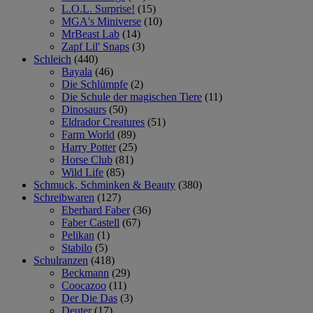
L.O.L. Surprise!
(15)
MGA's Miniverse
(10)
MrBeast Lab
(14)
Zapf Lil' Snaps
(3)
Schleich
(440)
Bayala
(46)
Die Schlümpfe
(2)
Die Schule der magischen Tiere
(11)
Dinosaurs
(50)
Eldrador Creatures
(51)
Farm World
(89)
Harry Potter
(25)
Horse Club
(81)
Wild Life
(85)
Schmuck, Schminken & Beauty
(380)
Schreibwaren
(127)
Eberhard Faber
(36)
Faber Castell
(67)
Pelikan
(1)
Stabilo
(5)
Schulranzen
(418)
Beckmann
(29)
Coocazoo
(11)
Der Die Das
(3)
Deuter
(17)