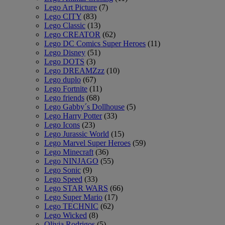
Lego Art Picture
(7)
Lego CITY
(83)
Lego Classic
(13)
Lego CREATOR
(62)
Lego DC Comics Super Heroes
(11)
Lego Disney
(51)
Lego DOTS
(3)
Lego DREAMZzz
(10)
Lego duplo
(67)
Lego Fortnite
(11)
Lego friends
(68)
Lego Gabby´s Dollhouse
(5)
Lego Harry Potter
(33)
Lego Icons
(23)
Lego Jurassic World
(15)
Lego Marvel Super Heroes
(59)
Lego Minecraft
(36)
Lego NINJAGO
(55)
Lego Sonic
(9)
Lego Speed
(33)
Lego STAR WARS
(66)
Lego Super Mario
(17)
Lego TECHNIC
(62)
Lego Wicked
(8)
Olivia Rodrigos
(5)