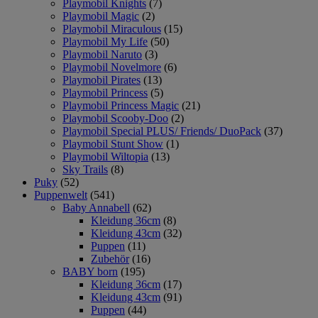
Playmobil Knights
(7)
Playmobil Magic
(2)
Playmobil Miraculous
(15)
Playmobil My Life
(50)
Playmobil Naruto
(3)
Playmobil Novelmore
(6)
Playmobil Pirates
(13)
Playmobil Princess
(5)
Playmobil Princess Magic
(21)
Playmobil Scooby-Doo
(2)
Playmobil Special PLUS/ Friends/ DuoPack
(37)
Playmobil Stunt Show
(1)
Playmobil Wiltopia
(13)
Sky Trails
(8)
Puky
(52)
Puppenwelt
(541)
Baby Annabell
(62)
Kleidung 36cm
(8)
Kleidung 43cm
(32)
Puppen
(11)
Zubehör
(16)
BABY born
(195)
Kleidung 36cm
(17)
Kleidung 43cm
(91)
Puppen
(44)