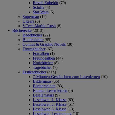
Revell Zubehör
(70)
Schiffe
(4)
Star Wars
(5)
Supermag
(11)
Ugears
(6)
VTech Marble Rush
(8)
Bücherecke
(2013)
Badebücher
(22)
Bilderbücher
(85)
Comics & Graphic Novels
(30)
Eintragbücher
(67)
Fotoalben
(1)
Freundealben
(44)
Notizbücher
(8)
Tagebücher
(7)
Erstlesebücher
(414)
7-Minuten-Geschichten zum Lesenlernen
(10)
Bildermaus
(56)
Bücherhelden
(83)
Einfach Lesen lernen
(9)
Leselernstars
(9)
Leselöwen 1. Klasse
(69)
Leselöwen 2. Klasse
(51)
Leselöwen 3. Klasse
(13)
Leselöwen Lesetraining
(10)