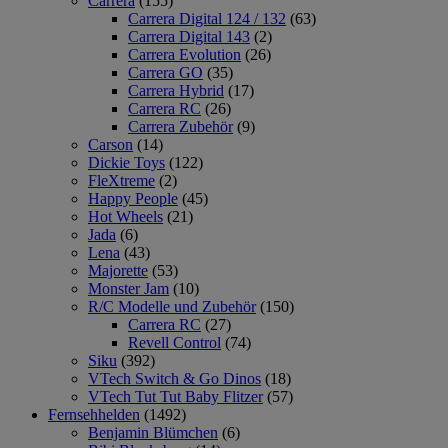
Carrera
(155)
Carrera Digital 124 / 132
(63)
Carrera Digital 143
(2)
Carrera Evolution
(26)
Carrera GO
(35)
Carrera Hybrid
(17)
Carrera RC
(26)
Carrera Zubehör
(9)
Carson
(14)
Dickie Toys
(122)
FleXtreme
(2)
Happy People
(45)
Hot Wheels
(21)
Jada
(6)
Lena
(43)
Majorette
(53)
Monster Jam
(10)
R/C Modelle und Zubehör
(150)
Carrera RC
(27)
Revell Control
(74)
Siku
(392)
VTech Switch & Go Dinos
(18)
VTech Tut Tut Baby Flitzer
(57)
Fernsehhelden
(1492)
Benjamin Blümchen
(6)