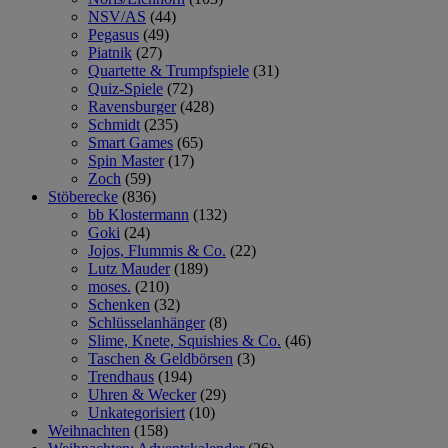
NSV/AS
(44)
Pegasus
(49)
Piatnik
(27)
Quartette & Trumpfspiele
(31)
Quiz-Spiele
(72)
Ravensburger
(428)
Schmidt
(235)
Smart Games
(65)
Spin Master
(17)
Zoch
(59)
Stöberecke
(836)
bb Klostermann
(132)
Goki
(24)
Jojos, Flummis & Co.
(22)
Lutz Mauder
(189)
moses.
(210)
Schenken
(32)
Schlüsselanhänger
(8)
Slime, Knete, Squishies & Co.
(46)
Taschen & Geldbörsen
(3)
Trendhaus
(194)
Uhren & Wecker
(29)
Unkategorisiert
(10)
Weihnachten
(158)