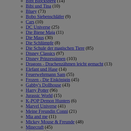
Bibi Blocksberg
(14)
Bibi und Tina
(10)
Bluey
(73)
Bobo Siebenschläfer
(9)
Cars
(10)
DC Universe
(25)
Die Biene Maja
(11)
Die Maus
(30)
Die Schlümpfe
(8)
Die Schule der magischen Tiere
(85)
Disney Classics
(97)
Disney Prinzessinnen
(103)
Dragons - Drachenzähmen leicht gemacht
(13)
Elefant und Hase
(14)
Feuerwehrmann Sam
(55)
Frozen - Die Eiskönigin
(45)
Gabby's Dollhouse
(43)
Harry Potter
(96)
Jurassic World
(15)
K-POP Demon Hunters
(6)
Marvel Universe
(41)
Meine Freundin Conni
(21)
Mia and me
(11)
Mickey Mouse & Freunde
(48)
Minecraft
(45)