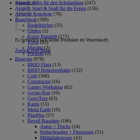
Aktuell: Alles für den Schulanfang
(247)
Warenkorb
Aktuell: Spiel & Spaß für die Ferien
(136)
Aktuelle Angebote
(70)
Bastelshop
(398)
Bastelbücher
(35)
Glorex
(2)
Knorr Prandell
(272)
Es befinden sich keine Produkte im Warenkorb.
Kreul
(82)
Marabu
(2)
Zurück zum Shop
Prickeln
(2)
Bauecke
(978)
BRIO Flora
(13)
BRIO Holzeisenbahn
(152)
Cobi
(360)
Constructor
(16)
Games Workshop
(62)
Gecko Run
(10)
GraviTrax
(63)
Kapla
(13)
Metal Earth
(10)
PlusPlus
(57)
Revell Bausätze
(186)
Autos + Trucks
(24)
Hubschrauber + Flugzeuge
(51)
Militärfahrzeuge
(43)