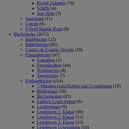
Revell Zubehör
(70)
Schiffe
(4)
Star Wars
(5)
Supermag
(11)
Ugears
(6)
VTech Marble Rush
(8)
Bücherecke
(2013)
Badebücher
(22)
Bilderbücher
(85)
Comics & Graphic Novels
(30)
Eintragbücher
(67)
Fotoalben
(1)
Freundealben
(44)
Notizbücher
(8)
Tagebücher
(7)
Erstlesebücher
(414)
7-Minuten-Geschichten zum Lesenlernen
(10)
Bildermaus
(56)
Bücherhelden
(83)
Einfach Lesen lernen
(9)
Leselernstars
(9)
Leselöwen 1. Klasse
(69)
Leselöwen 2. Klasse
(51)
Leselöwen 3. Klasse
(13)
Leselöwen Lesetraining
(10)