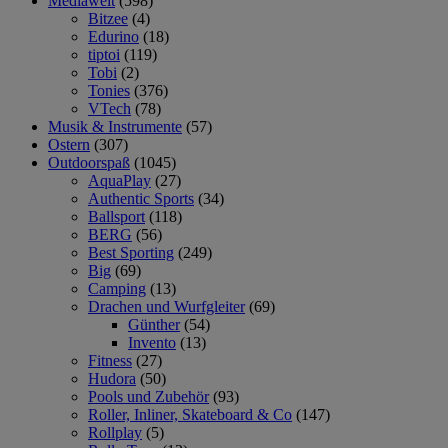
Mediawelt
(598)
Bitzee
(4)
Edurino
(18)
tiptoi
(119)
Tobi
(2)
Tonies
(376)
VTech
(78)
Musik & Instrumente
(57)
Ostern
(307)
Outdoorspaß
(1045)
AquaPlay
(27)
Authentic Sports
(34)
Ballsport
(118)
BERG
(56)
Best Sporting
(249)
Big
(69)
Camping
(13)
Drachen und Wurfgleiter
(69)
Günther
(54)
Invento
(13)
Fitness
(27)
Hudora
(50)
Pools und Zubehör
(93)
Roller, Inliner, Skateboard & Co
(147)
Rollplay
(5)