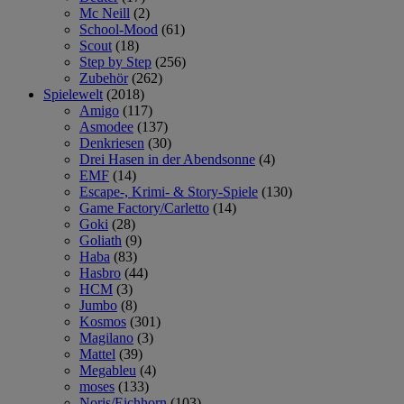
Mc Neill
(2)
School-Mood
(61)
Scout
(18)
Step by Step
(256)
Zubehör
(262)
Spielewelt
(2018)
Amigo
(117)
Asmodee
(137)
Denkriesen
(30)
Drei Hasen in der Abendsonne
(4)
EMF
(14)
Escape-, Krimi- & Story-Spiele
(130)
Game Factory/Carletto
(14)
Goki
(28)
Goliath
(9)
Haba
(83)
Hasbro
(44)
HCM
(3)
Jumbo
(8)
Kosmos
(301)
Magilano
(3)
Mattel
(39)
Megableu
(4)
moses
(133)
Noris/Eichhorn
(103)