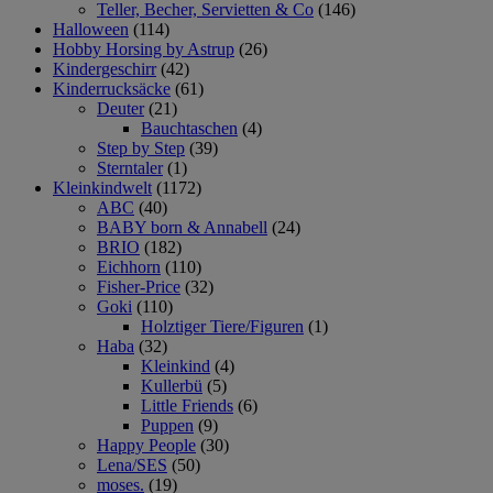
Teller, Becher, Servietten & Co
(146)
Halloween
(114)
Hobby Horsing by Astrup
(26)
Kindergeschirr
(42)
Kinderrucksäcke
(61)
Deuter
(21)
Bauchtaschen
(4)
Step by Step
(39)
Sterntaler
(1)
Kleinkindwelt
(1172)
ABC
(40)
BABY born & Annabell
(24)
BRIO
(182)
Eichhorn
(110)
Fisher-Price
(32)
Goki
(110)
Holztiger Tiere/Figuren
(1)
Haba
(32)
Kleinkind
(4)
Kullerbü
(5)
Little Friends
(6)
Puppen
(9)
Happy People
(30)
Lena/SES
(50)
moses.
(19)