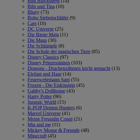
Bibi Blocksberg
(14)
Bibi und Tina
(10)
Bluey
(73)
Bobo Siebenschläfer
(9)
Cars
(10)
DC Universe
(25)
Die Biene Maja
(11)
Die Maus
(30)
Die Schlümpfe
(8)
Die Schule der magischen Tiere
(85)
Disney Classics
(97)
Disney Prinzessinnen
(103)
Dragons - Drachenzähmen leicht gemacht
(13)
Elefant und Hase
(14)
Feuerwehrmann Sam
(55)
Frozen - Die Eiskönigin
(45)
Gabby's Dollhouse
(43)
Harry Potter
(96)
Jurassic World
(15)
K-POP Demon Hunters
(6)
Marvel Universe
(41)
Meine Freundin Conni
(21)
Mia and me
(11)
Mickey Mouse & Freunde
(48)
Minecraft
(45)