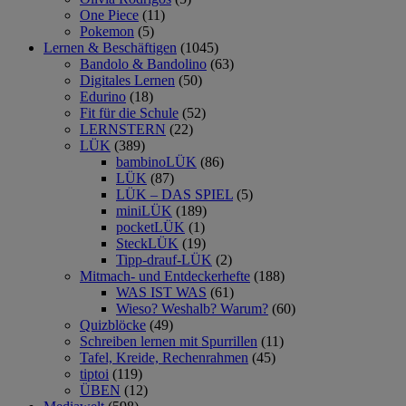
One Piece
(11)
Pokemon
(5)
Lernen & Beschäftigen
(1045)
Bandolo & Bandolino
(63)
Digitales Lernen
(50)
Edurino
(18)
Fit für die Schule
(52)
LERNSTERN
(22)
LÜK
(389)
bambinoLÜK
(86)
LÜK
(87)
LÜK – DAS SPIEL
(5)
miniLÜK
(189)
pocketLÜK
(1)
SteckLÜK
(19)
Tipp-drauf-LÜK
(2)
Mitmach- und Entdeckerhefte
(188)
WAS IST WAS
(61)
Wieso? Weshalb? Warum?
(60)
Quizblöcke
(49)
Schreiben lernen mit Spurrillen
(11)
Tafel, Kreide, Rechenrahmen
(45)
tiptoi
(119)
ÜBEN
(12)