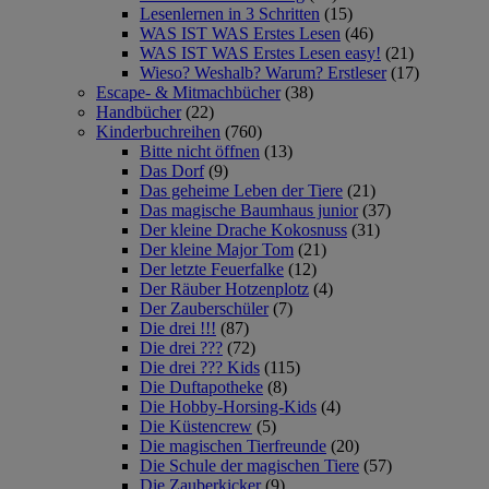
Lesenlernen in 3 Schritten
(15)
WAS IST WAS Erstes Lesen
(46)
WAS IST WAS Erstes Lesen easy!
(21)
Wieso? Weshalb? Warum? Erstleser
(17)
Escape- & Mitmachbücher
(38)
Handbücher
(22)
Kinderbuchreihen
(760)
Bitte nicht öffnen
(13)
Das Dorf
(9)
Das geheime Leben der Tiere
(21)
Das magische Baumhaus junior
(37)
Der kleine Drache Kokosnuss
(31)
Der kleine Major Tom
(21)
Der letzte Feuerfalke
(12)
Der Räuber Hotzenplotz
(4)
Der Zauberschüler
(7)
Die drei !!!
(87)
Die drei ???
(72)
Die drei ??? Kids
(115)
Die Duftapotheke
(8)
Die Hobby-Horsing-Kids
(4)
Die Küstencrew
(5)
Die magischen Tierfreunde
(20)
Die Schule der magischen Tiere
(57)
Die Zauberkicker
(9)