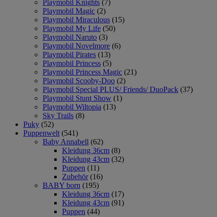
Playmobil Knights
(7)
Playmobil Magic
(2)
Playmobil Miraculous
(15)
Playmobil My Life
(50)
Playmobil Naruto
(3)
Playmobil Novelmore
(6)
Playmobil Pirates
(13)
Playmobil Princess
(5)
Playmobil Princess Magic
(21)
Playmobil Scooby-Doo
(2)
Playmobil Special PLUS/ Friends/ DuoPack
(37)
Playmobil Stunt Show
(1)
Playmobil Wiltopia
(13)
Sky Trails
(8)
Puky
(52)
Puppenwelt
(541)
Baby Annabell
(62)
Kleidung 36cm
(8)
Kleidung 43cm
(32)
Puppen
(11)
Zubehör
(16)
BABY born
(195)
Kleidung 36cm
(17)
Kleidung 43cm
(91)
Puppen
(44)