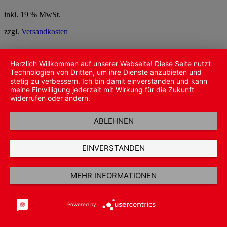
inkl. 19 % MwSt.
zzgl.
Versandkosten
Herzlich Willkommen auf unserer Webseite! Diese Seite nutzt
Technologien von Dritten, um ihre Dienste anzubieten und
stetig zu verbessern. Ich bin damit einverstanden und kann
meine Einwilligung jederzeit mit Wirkung für die Zukunft
widerrufen oder ändern.
ABLEHNEN
EINVERSTANDEN
MEHR INFORMATIONEN
Powered by