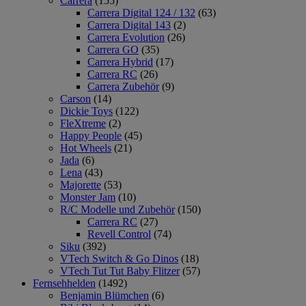
Carrera
(155)
Carrera Digital 124 / 132
(63)
Carrera Digital 143
(2)
Carrera Evolution
(26)
Carrera GO
(35)
Carrera Hybrid
(17)
Carrera RC
(26)
Carrera Zubehör
(9)
Carson
(14)
Dickie Toys
(122)
FleXtreme
(2)
Happy People
(45)
Hot Wheels
(21)
Jada
(6)
Lena
(43)
Majorette
(53)
Monster Jam
(10)
R/C Modelle und Zubehör
(150)
Carrera RC
(27)
Revell Control
(74)
Siku
(392)
VTech Switch & Go Dinos
(18)
VTech Tut Tut Baby Flitzer
(57)
Fernsehhelden
(1492)
Benjamin Blümchen
(6)