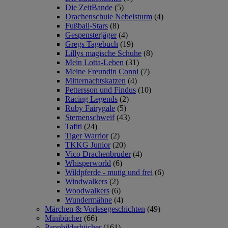
Die ZeitBande
(5)
Drachenschule Nebelsturm
(4)
Fußball-Stars
(8)
Gespensterjäger
(4)
Gregs Tagebuch
(19)
Lillys magische Schuhe
(8)
Mein Lotta-Leben
(31)
Meine Freundin Conni
(7)
Mitternachtskatzen
(4)
Pettersson und Findus
(10)
Racing Legends
(2)
Ruby Fairygale
(5)
Sternenschweif
(43)
Tafiti
(24)
Tiger Warrior
(2)
TKKG Junior
(20)
Vico Drachenbruder
(4)
Whisperworld
(6)
Wildpferde - mutig und frei
(6)
Windwalkers
(2)
Woodwalkers
(6)
Wundermähne
(4)
Märchen & Vorlesegeschichten
(49)
Minibücher
(66)
Pappbilderbücher
(161)