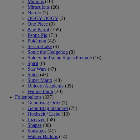
Minions
(10)
Miraculous
(26)
Naruto
(7)
OGGY OGGY
(3)
One Piece
(9)
Paw Patrol
(169)
Peppa Pig
(71)
Pokémon
(42)
Sesamstraße
(9)
Sonic the Hedgehog
(8)
Spidey und seine Super-Freunde
(16)
Spirit
(6)
Star Wars
(47)
Stitch
(43)
Super Mario
(48)
Unicorn Academy
(35)
Winnie Puuh
(20)
Folienballons
(337)
Geburtstag Orbz
(7)
Geburtstag Standard
(75)
Hochzeit / Liebe
(10)
Lizenzen
(58)
Shapes
(80)
Sonstiges
(41)
Walker Ballons
(14)