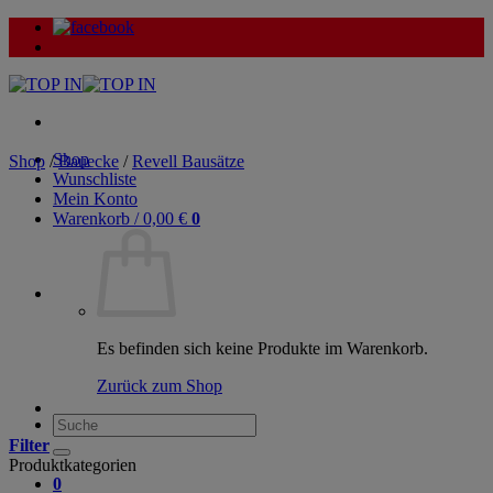
Zum
Inhalt
springen
Shop
Shop
/
Bauecke
/
Revell Bausätze
Wunschliste
Mein Konto
Warenkorb /
0,00
€
0
Es befinden sich keine Produkte im Warenkorb.
Zurück zum Shop
Suche
nach:
Filter
Produktkategorien
0