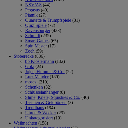
NSV/AS
(44)
Pegasus
(49)
Piatnik
(27)
Quartette & Trumpfspiele
(31)
Quiz-Spiele
(72)
Ravensburger
(428)
Schmidt
(235)
Smart Games
(65)
Spin Master
(17)
Zoch
(59)
Stöberecke
(836)
bb Klostermann
(132)
Goki
(24)
Jojos, Flummis & Co.
(22)
Lutz Mauder
(189)
moses.
(210)
Schenken
(32)
Schlüsselanhänger
(8)
Slime, Knete, Squishies & Co.
(46)
Taschen & Geldbörsen
(3)
Trendhaus
(194)
Uhren & Wecker
(29)
Unkategorisiert
(10)
Weihnachten
(158)