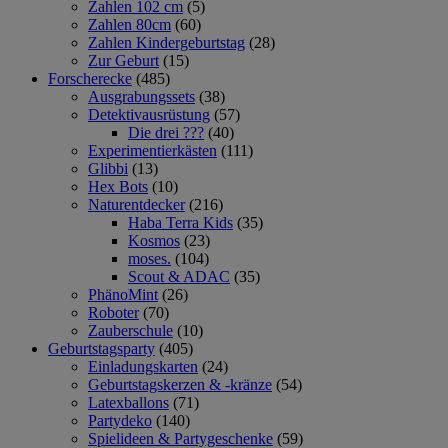
Zahlen 102 cm
(5)
Zahlen 80cm
(60)
Zahlen Kindergeburtstag
(28)
Zur Geburt
(15)
Forscherecke
(485)
Ausgrabungssets
(38)
Detektivausrüstung
(57)
Die drei ???
(40)
Experimentierkästen
(111)
Glibbi
(13)
Hex Bots
(10)
Naturentdecker
(216)
Haba Terra Kids
(35)
Kosmos
(23)
moses.
(104)
Scout & ADAC
(35)
PhänoMint
(26)
Roboter
(70)
Zauberschule
(10)
Geburtstagsparty
(405)
Einladungskarten
(24)
Geburtstagskerzen & -kränze
(54)
Latexballons
(71)
Partydeko
(140)
Spielideen & Partygeschenke
(59)