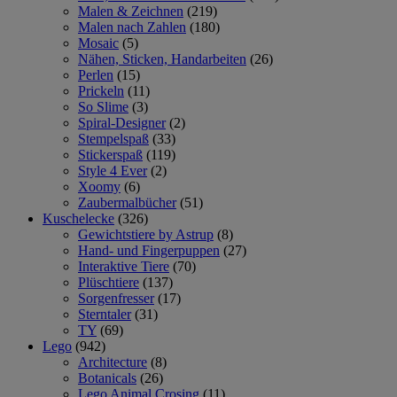
Malen & Zeichnen
(219)
Malen nach Zahlen
(180)
Mosaic
(5)
Nähen, Sticken, Handarbeiten
(26)
Perlen
(15)
Prickeln
(11)
So Slime
(3)
Spiral-Designer
(2)
Stempelspaß
(33)
Stickerspaß
(119)
Style 4 Ever
(2)
Xoomy
(6)
Zaubermalbücher
(51)
Kuschelecke
(326)
Gewichtstiere by Astrup
(8)
Hand- und Fingerpuppen
(27)
Interaktive Tiere
(70)
Plüschtiere
(137)
Sorgenfresser
(17)
Sterntaler
(31)
TY
(69)
Lego
(942)
Architecture
(8)
Botanicals
(26)
Lego Animal Crosing
(11)