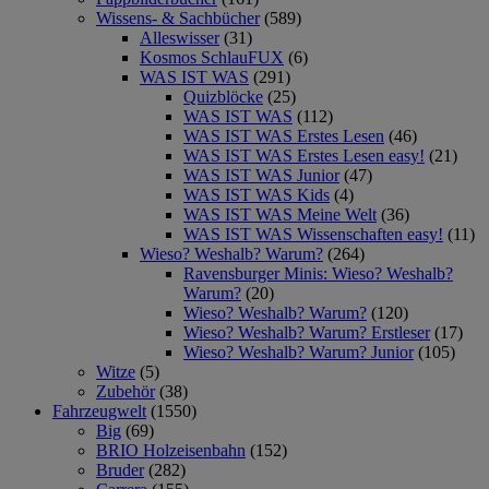
Wissens- & Sachbücher
(589)
Alleswisser
(31)
Kosmos SchlauFUX
(6)
WAS IST WAS
(291)
Quizblöcke
(25)
WAS IST WAS
(112)
WAS IST WAS Erstes Lesen
(46)
WAS IST WAS Erstes Lesen easy!
(21)
WAS IST WAS Junior
(47)
WAS IST WAS Kids
(4)
WAS IST WAS Meine Welt
(36)
WAS IST WAS Wissenschaften easy!
(11)
Wieso? Weshalb? Warum?
(264)
Ravensburger Minis: Wieso? Weshalb?
Warum?
(20)
Wieso? Weshalb? Warum?
(120)
Wieso? Weshalb? Warum? Erstleser
(17)
Wieso? Weshalb? Warum? Junior
(105)
Witze
(5)
Zubehör
(38)
Fahrzeugwelt
(1550)
Big
(69)
BRIO Holzeisenbahn
(152)
Bruder
(282)