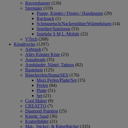
Ravensburger
(126)
Sterntaler
(119)
Puppe, Kinder-/ Finger-/ Handpuppe
(29)
Rucksack
(1)
Schmusetuch/Nackenstütze/Wärmekissen
(14)
Spieltier/Spielzeug
(53)
Spieluhr S,M,L /Mobile
(22)
VTech
(268)
Kreativecke
(1297)
Airbrush
(7)
Alles Könner Kiste
(23)
Aquabeads
(35)
Armbänder, Nägel, Tattoos
(82)
Bastelsets
(125)
Bügelperlen/Hama/SES
(176)
Maxi Perlen/Platte/Set
(15)
Perlen
(84)
Platte
(51)
Set
(21)
Cool Maker
(9)
CREATTO
(7)
Diamond Painting
(25)
Kinetic Sand
(36)
Kratzelbilder
(21)
Mal-, Sticker- & Rätselbücher
(335)