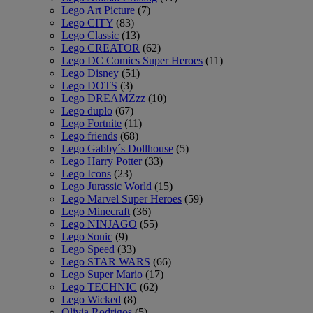
Lego Art Picture
(7)
Lego CITY
(83)
Lego Classic
(13)
Lego CREATOR
(62)
Lego DC Comics Super Heroes
(11)
Lego Disney
(51)
Lego DOTS
(3)
Lego DREAMZzz
(10)
Lego duplo
(67)
Lego Fortnite
(11)
Lego friends
(68)
Lego Gabby´s Dollhouse
(5)
Lego Harry Potter
(33)
Lego Icons
(23)
Lego Jurassic World
(15)
Lego Marvel Super Heroes
(59)
Lego Minecraft
(36)
Lego NINJAGO
(55)
Lego Sonic
(9)
Lego Speed
(33)
Lego STAR WARS
(66)
Lego Super Mario
(17)
Lego TECHNIC
(62)
Lego Wicked
(8)
Olivia Rodrigos
(5)