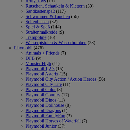
Rolly Toys
(13)
Rutschen, Schaukeln & Klettern
(39)
Sandkastenspaß
(117)
Schwimmen & Tauchen
(56)
Seifenblasen
(32)
Spiel & Spaß
(144)
Straßenmalkreide
(9)
Trampoline
(16)
Wasserpistolen & Wasserbomben
(28)
Playmobil
(476)
Animals + Friends
(7)
DFB
(9)
Monster High
(11)
Playmobil 1,2,3
(15)
Playmobil Asterix
(15)
Playmobil City Action / Action Heroes
(56)
Playmobil City Life
(11)
Playmobil Color
(8)
Playmobil Country
(17)
Playmobil Dinos
(11)
Playmobil Dollhouse
(8)
Playmobil Dragons
(1)
Playmobil FamilyFun
(3)
Playmobil Horses of Waterfall
(7)
Playmobil Junior
(37)