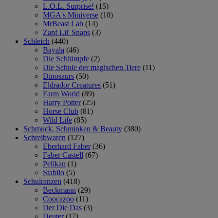
L.O.L. Surprise!
(15)
MGA's Miniverse
(10)
MrBeast Lab
(14)
Zapf Lil' Snaps
(3)
Schleich
(440)
Bayala
(46)
Die Schlümpfe
(2)
Die Schule der magischen Tiere
(11)
Dinosaurs
(50)
Eldrador Creatures
(51)
Farm World
(89)
Harry Potter
(25)
Horse Club
(81)
Wild Life
(85)
Schmuck, Schminken & Beauty
(380)
Schreibwaren
(127)
Eberhard Faber
(36)
Faber Castell
(67)
Pelikan
(1)
Stabilo
(5)
Schulranzen
(418)
Beckmann
(29)
Coocazoo
(11)
Der Die Das
(3)
Deuter
(17)