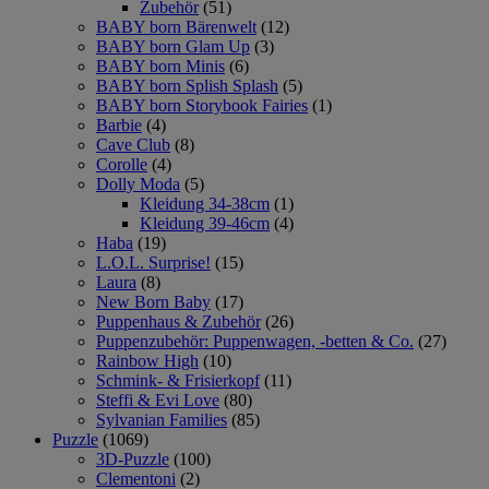
Zubehör
(51)
BABY born Bärenwelt
(12)
BABY born Glam Up
(3)
BABY born Minis
(6)
BABY born Splish Splash
(5)
BABY born Storybook Fairies
(1)
Barbie
(4)
Cave Club
(8)
Corolle
(4)
Dolly Moda
(5)
Kleidung 34-38cm
(1)
Kleidung 39-46cm
(4)
Haba
(19)
L.O.L. Surprise!
(15)
Laura
(8)
New Born Baby
(17)
Puppenhaus & Zubehör
(26)
Puppenzubehör: Puppenwagen, -betten & Co.
(27)
Rainbow High
(10)
Schmink- & Frisierkopf
(11)
Steffi & Evi Love
(80)
Sylvanian Families
(85)
Puzzle
(1069)
3D-Puzzle
(100)
Clementoni
(2)