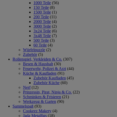
1000 Teile
(56)
150 Teile
(8)
1500 Teile
(1)
200 Teile
(11)
2000 Teile
(4)
3000 Teile
(2)
3x24 Teile
(6)
3x48 Teile
(7)
500 Teile
(3)
60 Teile
(4)
Würfelpuzzle
(2)
Zubehör
(5)
Rollenspiel, Verkleiden & Co.
(307)
Besen & Haushalt
(30)
Feuerwehr, Polizei & Arzt
(44)
Küche & Kaufladen
(91)
Zubehör Kaufladen
(45)
Zubehör Küche
(60)
Nerf
(12)
Prinzessin, Pirat, Ninja & Co.
(22)
Schminken & Frisieren
(21)
Werkzeug & Garten
(90)
Sammelspaß
(93)
Cookeez Makery
(4)
Jada Metalfigs
(18)