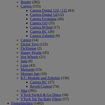
Bruder
(282)
Carrera
(155)
Carrera Digital 124 / 132
(63)
Carrera Digital 143
(2)
Carrera Evolution
(26)
Carrera GO
(35)
Carrera Hybrid
(17)
Carrera RC
(26)
Carrera Zubehör
(9)
Carson
(14)
Dickie Toys
(122)
FleXtreme
(2)
Happy People
(45)
Hot Wheels
(21)
Jada
(6)
Lena
(43)
Majorette
(53)
Monster Jam
(10)
R/C Modelle und Zubehör
(150)
Carrera RC
(27)
Revell Control
(74)
Siku
(392)
VTech Switch & Go Dinos
(18)
VTech Tut Tut Baby Flitzer
(57)
Fernsehhelden
(1492)