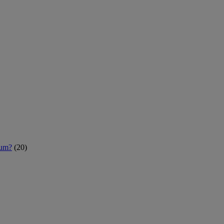
rum?
(20)