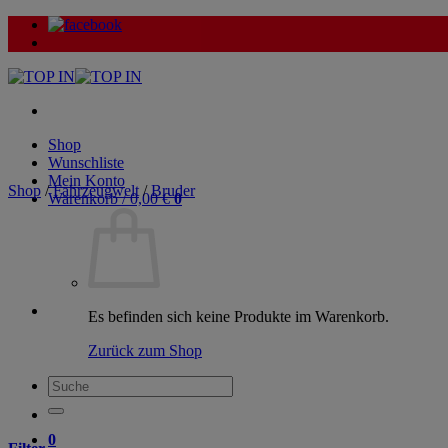
Zum
Inhalt
springen
Shop
Wunschliste
Mein Konto
Shop
/
Fahrzeugwelt
/
Bruder
Warenkorb /
0,00
€
0
Es befinden sich keine Produkte im Warenkorb.
Zurück zum Shop
Suche
nach:
0