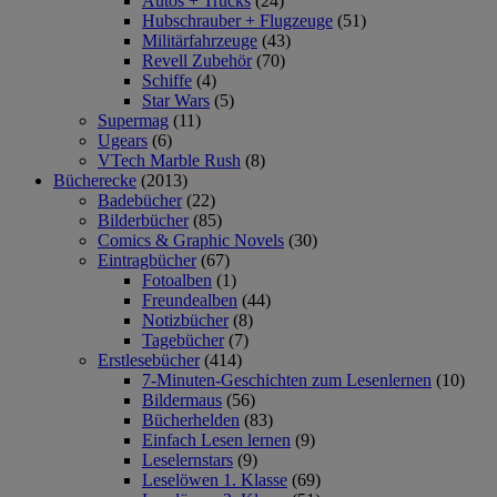
Autos + Trucks
(24)
Hubschrauber + Flugzeuge
(51)
Militärfahrzeuge
(43)
Revell Zubehör
(70)
Schiffe
(4)
Star Wars
(5)
Supermag
(11)
Ugears
(6)
VTech Marble Rush
(8)
Bücherecke
(2013)
Badebücher
(22)
Bilderbücher
(85)
Comics & Graphic Novels
(30)
Eintragbücher
(67)
Fotoalben
(1)
Freundealben
(44)
Notizbücher
(8)
Tagebücher
(7)
Erstlesebücher
(414)
7-Minuten-Geschichten zum Lesenlernen
(10)
Bildermaus
(56)
Bücherhelden
(83)
Einfach Lesen lernen
(9)
Leselernstars
(9)
Leselöwen 1. Klasse
(69)