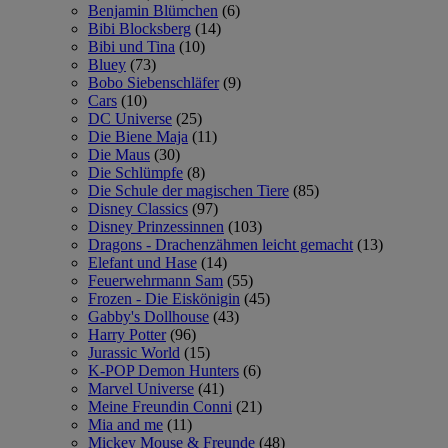
Benjamin Blümchen
(6)
Bibi Blocksberg
(14)
Bibi und Tina
(10)
Bluey
(73)
Bobo Siebenschläfer
(9)
Cars
(10)
DC Universe
(25)
Die Biene Maja
(11)
Die Maus
(30)
Die Schlümpfe
(8)
Die Schule der magischen Tiere
(85)
Disney Classics
(97)
Disney Prinzessinnen
(103)
Dragons - Drachenzähmen leicht gemacht
(13)
Elefant und Hase
(14)
Feuerwehrmann Sam
(55)
Frozen - Die Eiskönigin
(45)
Gabby's Dollhouse
(43)
Harry Potter
(96)
Jurassic World
(15)
K-POP Demon Hunters
(6)
Marvel Universe
(41)
Meine Freundin Conni
(21)
Mia and me
(11)
Mickey Mouse & Freunde
(48)