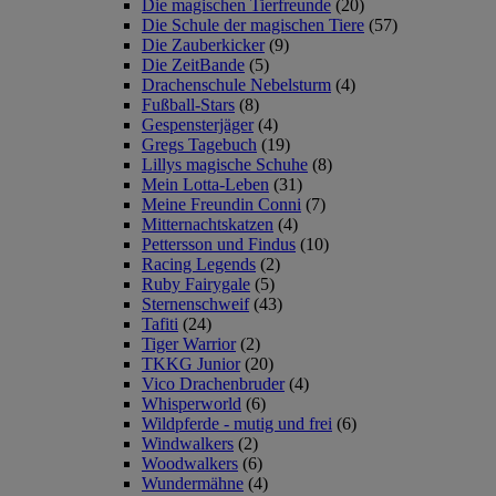
Die magischen Tierfreunde
(20)
Die Schule der magischen Tiere
(57)
Die Zauberkicker
(9)
Die ZeitBande
(5)
Drachenschule Nebelsturm
(4)
Fußball-Stars
(8)
Gespensterjäger
(4)
Gregs Tagebuch
(19)
Lillys magische Schuhe
(8)
Mein Lotta-Leben
(31)
Meine Freundin Conni
(7)
Mitternachtskatzen
(4)
Pettersson und Findus
(10)
Racing Legends
(2)
Ruby Fairygale
(5)
Sternenschweif
(43)
Tafiti
(24)
Tiger Warrior
(2)
TKKG Junior
(20)
Vico Drachenbruder
(4)
Whisperworld
(6)
Wildpferde - mutig und frei
(6)
Windwalkers
(2)
Woodwalkers
(6)
Wundermähne
(4)