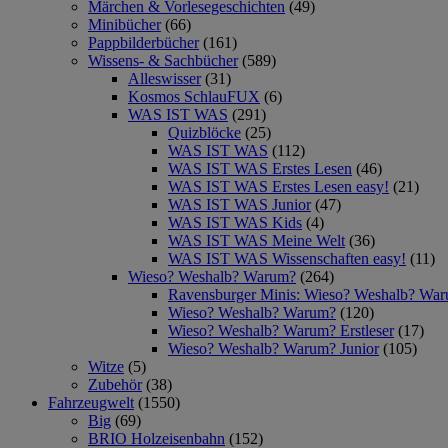
Märchen & Vorlesegeschichten
(49)
Minibücher
(66)
Pappbilderbücher
(161)
Wissens- & Sachbücher
(589)
Alleswisser
(31)
Kosmos SchlauFUX
(6)
WAS IST WAS
(291)
Quizblöcke
(25)
WAS IST WAS
(112)
WAS IST WAS Erstes Lesen
(46)
WAS IST WAS Erstes Lesen easy!
(21)
WAS IST WAS Junior
(47)
WAS IST WAS Kids
(4)
WAS IST WAS Meine Welt
(36)
WAS IST WAS Wissenschaften easy!
(11)
Wieso? Weshalb? Warum?
(264)
Ravensburger Minis: Wieso? Weshalb? Wa
Wieso? Weshalb? Warum?
(120)
Wieso? Weshalb? Warum? Erstleser
(17)
Wieso? Weshalb? Warum? Junior
(105)
Witze
(5)
Zubehör
(38)
Fahrzeugwelt
(1550)
Big
(69)
BRIO Holzeisenbahn
(152)