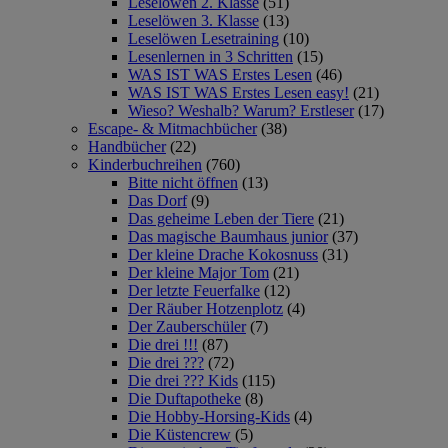
Leselöwen 2. Klasse
(51)
Leselöwen 3. Klasse
(13)
Leselöwen Lesetraining
(10)
Lesenlernen in 3 Schritten
(15)
WAS IST WAS Erstes Lesen
(46)
WAS IST WAS Erstes Lesen easy!
(21)
Wieso? Weshalb? Warum? Erstleser
(17)
Escape- & Mitmachbücher
(38)
Handbücher
(22)
Kinderbuchreihen
(760)
Bitte nicht öffnen
(13)
Das Dorf
(9)
Das geheime Leben der Tiere
(21)
Das magische Baumhaus junior
(37)
Der kleine Drache Kokosnuss
(31)
Der kleine Major Tom
(21)
Der letzte Feuerfalke
(12)
Der Räuber Hotzenplotz
(4)
Der Zauberschüler
(7)
Die drei !!!
(87)
Die drei ???
(72)
Die drei ??? Kids
(115)
Die Duftapotheke
(8)
Die Hobby-Horsing-Kids
(4)
Die Küstencrew
(5)