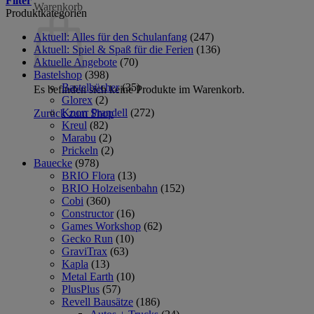
Filter
Warenkorb
Produktkategorien
Aktuell: Alles für den Schulanfang
(247)
Aktuell: Spiel & Spaß für die Ferien
(136)
Aktuelle Angebote
(70)
Bastelshop
(398)
Bastelbücher
(35)
Es befinden sich keine Produkte im Warenkorb.
Glorex
(2)
Knorr Prandell
(272)
Zurück zum Shop
Kreul
(82)
Marabu
(2)
Prickeln
(2)
Bauecke
(978)
BRIO Flora
(13)
BRIO Holzeisenbahn
(152)
Cobi
(360)
Constructor
(16)
Games Workshop
(62)
Gecko Run
(10)
GraviTrax
(63)
Kapla
(13)
Metal Earth
(10)
PlusPlus
(57)
Revell Bausätze
(186)