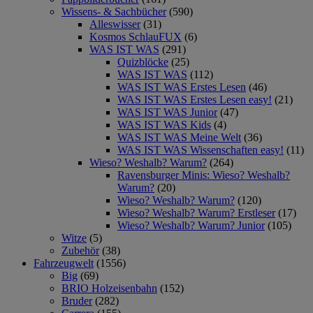
Wissens- & Sachbücher
(590)
Alleswisser
(31)
Kosmos SchlauFUX
(6)
WAS IST WAS
(291)
Quizblöcke
(25)
WAS IST WAS
(112)
WAS IST WAS Erstes Lesen
(46)
WAS IST WAS Erstes Lesen easy!
(21)
WAS IST WAS Junior
(47)
WAS IST WAS Kids
(4)
WAS IST WAS Meine Welt
(36)
WAS IST WAS Wissenschaften easy!
(11)
Wieso? Weshalb? Warum?
(264)
Ravensburger Minis: Wieso? Weshalb?
Warum?
(20)
Wieso? Weshalb? Warum?
(120)
Wieso? Weshalb? Warum? Erstleser
(17)
Wieso? Weshalb? Warum? Junior
(105)
Witze
(5)
Zubehör
(38)
Fahrzeugwelt
(1556)
Big
(69)
BRIO Holzeisenbahn
(152)
Bruder
(282)