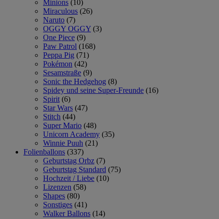
Minions
(10)
Miraculous
(26)
Naruto
(7)
OGGY OGGY
(3)
One Piece
(9)
Paw Patrol
(168)
Peppa Pig
(71)
Pokémon
(42)
Sesamstraße
(9)
Sonic the Hedgehog
(8)
Spidey und seine Super-Freunde
(16)
Spirit
(6)
Star Wars
(47)
Stitch
(44)
Super Mario
(48)
Unicorn Academy
(35)
Winnie Puuh
(21)
Folienballons
(337)
Geburtstag Orbz
(7)
Geburtstag Standard
(75)
Hochzeit / Liebe
(10)
Lizenzen
(58)
Shapes
(80)
Sonstiges
(41)
Walker Ballons
(14)