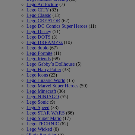
Lego Art Picture
(7)
Lego CITY
(83)
Lego Classic
(13)
Lego CREATOR
(62)
Lego DC Comics Super Heroes
(11)
Lego Disney
(51)
Lego DOTS
(3)
Lego DREAMZzz
(10)
Lego duplo
(67)
Lego Fortnite
(11)
Lego friends
(68)
Lego Gabby´s Dollhouse
(5)
Lego Harry Potter
(33)
Lego Icons
(23)
Lego Jurassic World
(15)
Lego Marvel Super Heroes
(59)
Lego Minecraft
(36)
Lego NINJAGO
(55)
Lego Sonic
(9)
Lego Speed
(33)
Lego STAR WARS
(66)
Lego Super Mario
(17)
Lego TECHNIC
(62)
Lego Wicked
(8)
Olivia Rodrigos
(5)