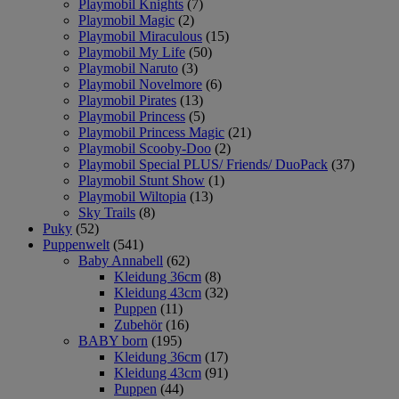
Playmobil Knights
(7)
Playmobil Magic
(2)
Playmobil Miraculous
(15)
Playmobil My Life
(50)
Playmobil Naruto
(3)
Playmobil Novelmore
(6)
Playmobil Pirates
(13)
Playmobil Princess
(5)
Playmobil Princess Magic
(21)
Playmobil Scooby-Doo
(2)
Playmobil Special PLUS/ Friends/ DuoPack
(37)
Playmobil Stunt Show
(1)
Playmobil Wiltopia
(13)
Sky Trails
(8)
Puky
(52)
Puppenwelt
(541)
Baby Annabell
(62)
Kleidung 36cm
(8)
Kleidung 43cm
(32)
Puppen
(11)
Zubehör
(16)
BABY born
(195)
Kleidung 36cm
(17)
Kleidung 43cm
(91)
Puppen
(44)