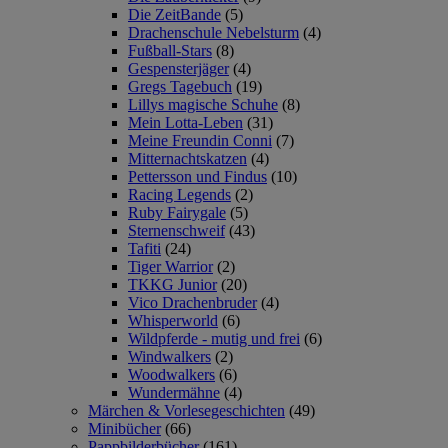
Die ZeitBande
(5)
Drachenschule Nebelsturm
(4)
Fußball-Stars
(8)
Gespensterjäger
(4)
Gregs Tagebuch
(19)
Lillys magische Schuhe
(8)
Mein Lotta-Leben
(31)
Meine Freundin Conni
(7)
Mitternachtskatzen
(4)
Pettersson und Findus
(10)
Racing Legends
(2)
Ruby Fairygale
(5)
Sternenschweif
(43)
Tafiti
(24)
Tiger Warrior
(2)
TKKG Junior
(20)
Vico Drachenbruder
(4)
Whisperworld
(6)
Wildpferde - mutig und frei
(6)
Windwalkers
(2)
Woodwalkers
(6)
Wundermähne
(4)
Märchen & Vorlesegeschichten
(49)
Minibücher
(66)
Pappbilderbücher
(161)