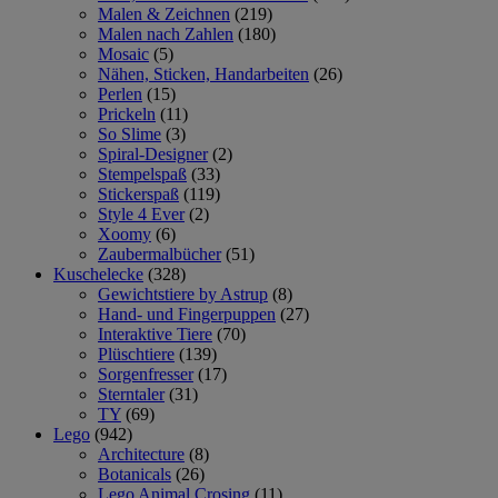
Malen & Zeichnen
(219)
Malen nach Zahlen
(180)
Mosaic
(5)
Nähen, Sticken, Handarbeiten
(26)
Perlen
(15)
Prickeln
(11)
So Slime
(3)
Spiral-Designer
(2)
Stempelspaß
(33)
Stickerspaß
(119)
Style 4 Ever
(2)
Xoomy
(6)
Zaubermalbücher
(51)
Kuschelecke
(328)
Gewichtstiere by Astrup
(8)
Hand- und Fingerpuppen
(27)
Interaktive Tiere
(70)
Plüschtiere
(139)
Sorgenfresser
(17)
Sterntaler
(31)
TY
(69)
Lego
(942)
Architecture
(8)
Botanicals
(26)
Lego Animal Crosing
(11)