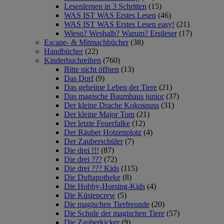
Lesenlernen in 3 Schritten
(15)
WAS IST WAS Erstes Lesen
(46)
WAS IST WAS Erstes Lesen easy!
(21)
Wieso? Weshalb? Warum? Erstleser
(17)
Escape- & Mitmachbücher
(38)
Handbücher
(22)
Kinderbuchreihen
(760)
Bitte nicht öffnen
(13)
Das Dorf
(9)
Das geheime Leben der Tiere
(21)
Das magische Baumhaus junior
(37)
Der kleine Drache Kokosnuss
(31)
Der kleine Major Tom
(21)
Der letzte Feuerfalke
(12)
Der Räuber Hotzenplotz
(4)
Der Zauberschüler
(7)
Die drei !!!
(87)
Die drei ???
(72)
Die drei ??? Kids
(115)
Die Duftapotheke
(8)
Die Hobby-Horsing-Kids
(4)
Die Küstencrew
(5)
Die magischen Tierfreunde
(20)
Die Schule der magischen Tiere
(57)
Die Zauberkicker
(9)