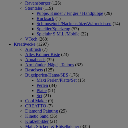
Ravensburger
(126)
Sterntaler
(119)
Puppe, Kinder-/ Finger-/ Handpuppe
(29)
Rucksack
(1)
Schmusetuch/Nackenstütze/Wärmekissen
(14)
Spieltier/Spielzeug
(53)
Spieluhr S,M,L /Mobile
(22)
VTech
(268)
Kreativecke
(1297)
Airbrush
(7)
Alles Könner Kiste
(23)
Aquabeads
(35)
Armbänder, Nägel, Tattoos
(82)
Bastelsets
(125)
Bügelperlen/Hama/SES
(176)
Maxi Perlen/Platte/Set
(15)
Perlen
(84)
Platte
(51)
Set
(21)
Cool Maker
(9)
CREATTO
(7)
Diamond Painting
(25)
Kinetic Sand
(36)
Kratzelbilder
(21)
Mal-, Sticker- & Rätselbücher
(335)