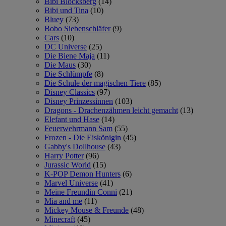
Bibi Blocksberg
(14)
Bibi und Tina
(10)
Bluey
(73)
Bobo Siebenschläfer
(9)
Cars
(10)
DC Universe
(25)
Die Biene Maja
(11)
Die Maus
(30)
Die Schlümpfe
(8)
Die Schule der magischen Tiere
(85)
Disney Classics
(97)
Disney Prinzessinnen
(103)
Dragons - Drachenzähmen leicht gemacht
(13)
Elefant und Hase
(14)
Feuerwehrmann Sam
(55)
Frozen - Die Eiskönigin
(45)
Gabby's Dollhouse
(43)
Harry Potter
(96)
Jurassic World
(15)
K-POP Demon Hunters
(6)
Marvel Universe
(41)
Meine Freundin Conni
(21)
Mia and me
(11)
Mickey Mouse & Freunde
(48)
Minecraft
(45)