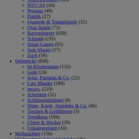
NSV/AS
(44)
Pegasus
(49)
Piatnik
(27)
Quartette & Trumpfspiele
(31)
Quiz-Spiele
(72)
Ravensburger
(428)
Schmidt
(235)
Smart Games
(65)
Spin Master
(17)
Zoch
(59)
Stöberecke
(836)
bb Klostermann
(132)
Goki
(24)
Jojos, Flummis & Co.
(22)
Lutz Mauder
(189)
moses.
(210)
Schenken
(32)
Schlüsselanhänger
(8)
Slime, Knete, Squishies & Co.
(46)
Taschen & Geldbörsen
(3)
Trendhaus
(194)
Uhren & Wecker
(29)
Unkategorisiert
(10)
Weihnachten
(158)