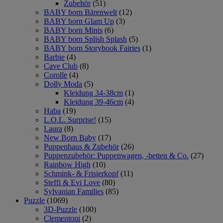
Zubehör
(51)
BABY born Bärenwelt
(12)
BABY born Glam Up
(3)
BABY born Minis
(6)
BABY born Splish Splash
(5)
BABY born Storybook Fairies
(1)
Barbie
(4)
Cave Club
(8)
Corolle
(4)
Dolly Moda
(5)
Kleidung 34-38cm
(1)
Kleidung 39-46cm
(4)
Haba
(19)
L.O.L. Surprise!
(15)
Laura
(8)
New Born Baby
(17)
Puppenhaus & Zubehör
(26)
Puppenzubehör: Puppenwagen, -betten & Co.
(27)
Rainbow High
(10)
Schmink- & Frisierkopf
(11)
Steffi & Evi Love
(80)
Sylvanian Families
(85)
Puzzle
(1069)
3D-Puzzle
(100)
Clementoni
(2)