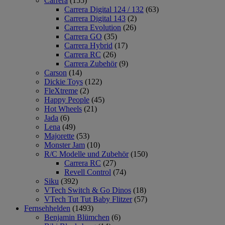
Carrera
(155)
Carrera Digital 124 / 132
(63)
Carrera Digital 143
(2)
Carrera Evolution
(26)
Carrera GO
(35)
Carrera Hybrid
(17)
Carrera RC
(26)
Carrera Zubehör
(9)
Carson
(14)
Dickie Toys
(122)
FleXtreme
(2)
Happy People
(45)
Hot Wheels
(21)
Jada
(6)
Lena
(49)
Majorette
(53)
Monster Jam
(10)
R/C Modelle und Zubehör
(150)
Carrera RC
(27)
Revell Control
(74)
Siku
(392)
VTech Switch & Go Dinos
(18)
VTech Tut Tut Baby Flitzer
(57)
Fernsehhelden
(1493)
Benjamin Blümchen
(6)