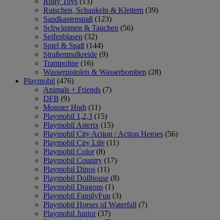
Rolly Toys
(13)
Rutschen, Schaukeln & Klettern
(39)
Sandkastenspaß
(123)
Schwimmen & Tauchen
(56)
Seifenblasen
(32)
Spiel & Spaß
(144)
Straßenmalkreide
(9)
Trampoline
(16)
Wasserpistolen & Wasserbomben
(28)
Playmobil
(476)
Animals + Friends
(7)
DFB
(9)
Monster High
(11)
Playmobil 1,2,3
(15)
Playmobil Asterix
(15)
Playmobil City Action / Action Heroes
(56)
Playmobil City Life
(11)
Playmobil Color
(8)
Playmobil Country
(17)
Playmobil Dinos
(11)
Playmobil Dollhouse
(8)
Playmobil Dragons
(1)
Playmobil FamilyFun
(3)
Playmobil Horses of Waterfall
(7)
Playmobil Junior
(37)