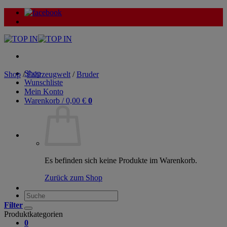
Zum
Inhalt
springen
Shop
Shop
/
Fahrzeugwelt
/
Bruder
Wunschliste
Mein Konto
Warenkorb /
0,00
€
0
Es befinden sich keine Produkte im Warenkorb.
Zurück zum Shop
Suche
nach:
Filter
Produktkategorien
0