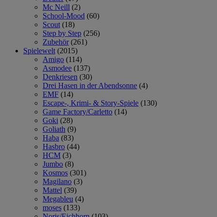
Mc Neill
(2)
School-Mood
(60)
Scout
(18)
Step by Step
(256)
Zubehör
(261)
Spielewelt
(2015)
Amigo
(114)
Asmodee
(137)
Denkriesen
(30)
Drei Hasen in der Abendsonne
(4)
EMF
(14)
Escape-, Krimi- & Story-Spiele
(130)
Game Factory/Carletto
(14)
Goki
(28)
Goliath
(9)
Haba
(83)
Hasbro
(44)
HCM
(3)
Jumbo
(8)
Kosmos
(301)
Magilano
(3)
Mattel
(39)
Megableu
(4)
moses
(133)
Noris/Eichhorn
(103)