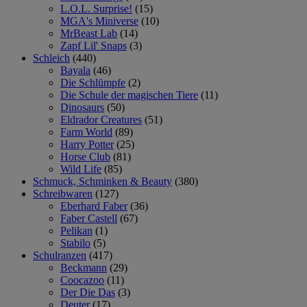
L.O.L. Surprise!
(15)
MGA's Miniverse
(10)
MrBeast Lab
(14)
Zapf Lil' Snaps
(3)
Schleich
(440)
Bayala
(46)
Die Schlümpfe
(2)
Die Schule der magischen Tiere
(11)
Dinosaurs
(50)
Eldrador Creatures
(51)
Farm World
(89)
Harry Potter
(25)
Horse Club
(81)
Wild Life
(85)
Schmuck, Schminken & Beauty
(380)
Schreibwaren
(127)
Eberhard Faber
(36)
Faber Castell
(67)
Pelikan
(1)
Stabilo
(5)
Schulranzen
(417)
Beckmann
(29)
Coocazoo
(11)
Der Die Das
(3)
Deuter
(17)