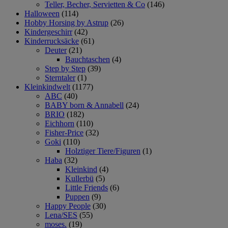
Teller, Becher, Servietten & Co
(146)
Halloween
(114)
Hobby Horsing by Astrup
(26)
Kindergeschirr
(42)
Kinderrucksäcke
(61)
Deuter
(21)
Bauchtaschen
(4)
Step by Step
(39)
Sterntaler
(1)
Kleinkindwelt
(1177)
ABC
(40)
BABY born & Annabell
(24)
BRIO
(182)
Eichhorn
(110)
Fisher-Price
(32)
Goki
(110)
Holztiger Tiere/Figuren
(1)
Haba
(32)
Kleinkind
(4)
Kullerbü
(5)
Little Friends
(6)
Puppen
(9)
Happy People
(30)
Lena/SES
(55)
moses.
(19)