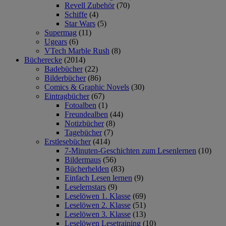
Revell Zubehör
(70)
Schiffe
(4)
Star Wars
(5)
Supermag
(11)
Ugears
(6)
VTech Marble Rush
(8)
Bücherecke
(2014)
Badebücher
(22)
Bilderbücher
(86)
Comics & Graphic Novels
(30)
Eintragbücher
(67)
Fotoalben
(1)
Freundealben
(44)
Notizbücher
(8)
Tagebücher
(7)
Erstlesebücher
(414)
7-Minuten-Geschichten zum Lesenlernen
(10)
Bildermaus
(56)
Bücherhelden
(83)
Einfach Lesen lernen
(9)
Leselernstars
(9)
Leselöwen 1. Klasse
(69)
Leselöwen 2. Klasse
(51)
Leselöwen 3. Klasse
(13)
Leselöwen Lesetraining
(10)