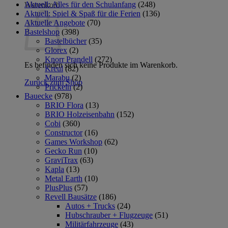
Aktuell: Alles für den Schulanfang
(248)
Warenkorb
Aktuell: Spiel & Spaß für die Ferien
(136)
Aktuelle Angebote
(70)
Bastelshop
(398)
Bastelbücher
(35)
Glorex
(2)
Knorr Prandell
(272)
Es befinden sich keine Produkte im Warenkorb.
Kreul
(82)
Marabu
(2)
Zurück zum Shop
Prickeln
(2)
Bauecke
(978)
BRIO Flora
(13)
BRIO Holzeisenbahn
(152)
Cobi
(360)
Constructor
(16)
Games Workshop
(62)
Gecko Run
(10)
GraviTrax
(63)
Kapla
(13)
Metal Earth
(10)
PlusPlus
(57)
Revell Bausätze
(186)
Autos + Trucks
(24)
Hubschrauber + Flugzeuge
(51)
Militärfahrzeuge
(43)