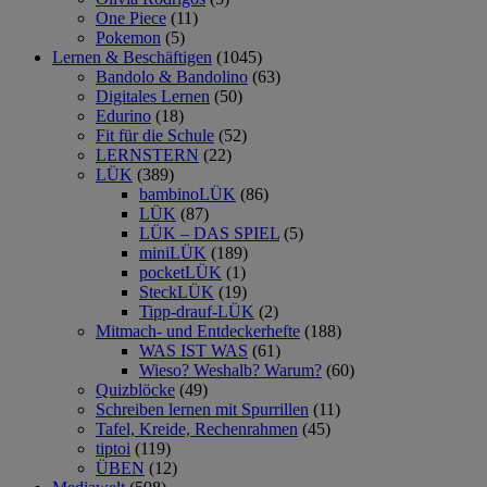
One Piece
(11)
Pokemon
(5)
Lernen & Beschäftigen
(1045)
Bandolo & Bandolino
(63)
Digitales Lernen
(50)
Edurino
(18)
Fit für die Schule
(52)
LERNSTERN
(22)
LÜK
(389)
bambinoLÜK
(86)
LÜK
(87)
LÜK – DAS SPIEL
(5)
miniLÜK
(189)
pocketLÜK
(1)
SteckLÜK
(19)
Tipp-drauf-LÜK
(2)
Mitmach- und Entdeckerhefte
(188)
WAS IST WAS
(61)
Wieso? Weshalb? Warum?
(60)
Quizblöcke
(49)
Schreiben lernen mit Spurrillen
(11)
Tafel, Kreide, Rechenrahmen
(45)
tiptoi
(119)
ÜBEN
(12)