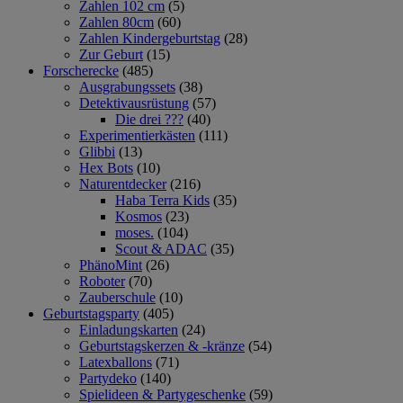
Zahlen 102 cm
(5)
Zahlen 80cm
(60)
Zahlen Kindergeburtstag
(28)
Zur Geburt
(15)
Forscherecke
(485)
Ausgrabungssets
(38)
Detektivausrüstung
(57)
Die drei ???
(40)
Experimentierkästen
(111)
Glibbi
(13)
Hex Bots
(10)
Naturentdecker
(216)
Haba Terra Kids
(35)
Kosmos
(23)
moses.
(104)
Scout & ADAC
(35)
PhänoMint
(26)
Roboter
(70)
Zauberschule
(10)
Geburtstagsparty
(405)
Einladungskarten
(24)
Geburtstagskerzen & -kränze
(54)
Latexballons
(71)
Partydeko
(140)
Spielideen & Partygeschenke
(59)