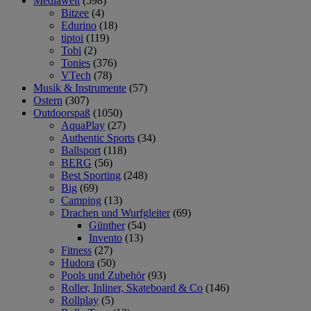
Mediawelt
(598)
Bitzee
(4)
Edurino
(18)
tiptoi
(119)
Tobi
(2)
Tonies
(376)
VTech
(78)
Musik & Instrumente
(57)
Ostern
(307)
Outdoorspaß
(1050)
AquaPlay
(27)
Authentic Sports
(34)
Ballsport
(118)
BERG
(56)
Best Sporting
(248)
Big
(69)
Camping
(13)
Drachen und Wurfgleiter
(69)
Günther
(54)
Invento
(13)
Fitness
(27)
Hudora
(50)
Pools und Zubehör
(93)
Roller, Inliner, Skateboard & Co
(146)
Rollplay
(5)