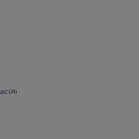
rum?
(20)