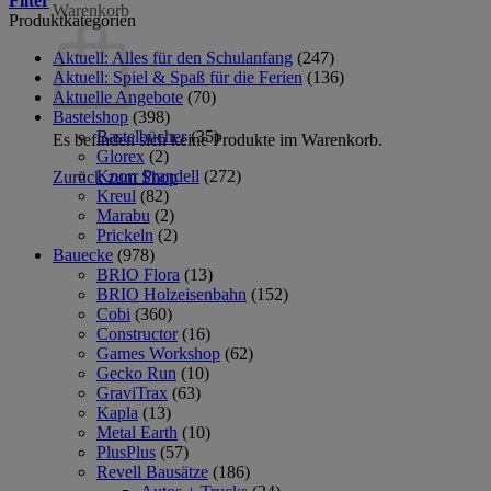
Filter
Warenkorb
Produktkategorien
Aktuell: Alles für den Schulanfang
(247)
Aktuell: Spiel & Spaß für die Ferien
(136)
Aktuelle Angebote
(70)
Bastelshop
(398)
Bastelbücher
(35)
Es befinden sich keine Produkte im Warenkorb.
Glorex
(2)
Knorr Prandell
(272)
Zurück zum Shop
Kreul
(82)
Marabu
(2)
Prickeln
(2)
Bauecke
(978)
BRIO Flora
(13)
BRIO Holzeisenbahn
(152)
Cobi
(360)
Constructor
(16)
Games Workshop
(62)
Gecko Run
(10)
GraviTrax
(63)
Kapla
(13)
Metal Earth
(10)
PlusPlus
(57)
Revell Bausätze
(186)