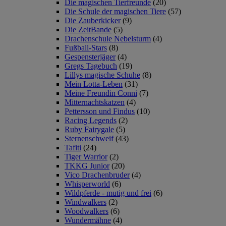
Die magischen Tierfreunde
(20)
Die Schule der magischen Tiere
(57)
Die Zauberkicker
(9)
Die ZeitBande
(5)
Drachenschule Nebelsturm
(4)
Fußball-Stars
(8)
Gespensterjäger
(4)
Gregs Tagebuch
(19)
Lillys magische Schuhe
(8)
Mein Lotta-Leben
(31)
Meine Freundin Conni
(7)
Mitternachtskatzen
(4)
Pettersson und Findus
(10)
Racing Legends
(2)
Ruby Fairygale
(5)
Sternenschweif
(43)
Tafiti
(24)
Tiger Warrior
(2)
TKKG Junior
(20)
Vico Drachenbruder
(4)
Whisperworld
(6)
Wildpferde - mutig und frei
(6)
Windwalkers
(2)
Woodwalkers
(6)
Wundermähne
(4)