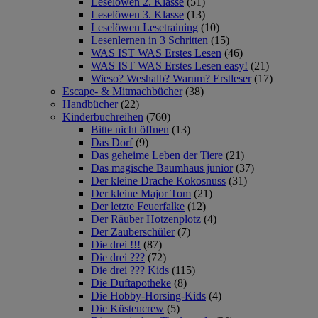
Leselöwen 2. Klasse
(51)
Leselöwen 3. Klasse
(13)
Leselöwen Lesetraining
(10)
Lesenlernen in 3 Schritten
(15)
WAS IST WAS Erstes Lesen
(46)
WAS IST WAS Erstes Lesen easy!
(21)
Wieso? Weshalb? Warum? Erstleser
(17)
Escape- & Mitmachbücher
(38)
Handbücher
(22)
Kinderbuchreihen
(760)
Bitte nicht öffnen
(13)
Das Dorf
(9)
Das geheime Leben der Tiere
(21)
Das magische Baumhaus junior
(37)
Der kleine Drache Kokosnuss
(31)
Der kleine Major Tom
(21)
Der letzte Feuerfalke
(12)
Der Räuber Hotzenplotz
(4)
Der Zauberschüler
(7)
Die drei !!!
(87)
Die drei ???
(72)
Die drei ??? Kids
(115)
Die Duftapotheke
(8)
Die Hobby-Horsing-Kids
(4)
Die Küstencrew
(5)