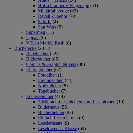
Autos + Trucks
(24)
Hubschrauber + Flugzeuge
(51)
Militärfahrzeuge
(43)
Revell Zubehör
(70)
Schiffe
(4)
Star Wars
(5)
Supermag
(11)
Ugears
(6)
VTech Marble Rush
(8)
Bücherecke
(2013)
Badebücher
(22)
Bilderbücher
(85)
Comics & Graphic Novels
(30)
Eintragbücher
(67)
Fotoalben
(1)
Freundealben
(44)
Notizbücher
(8)
Tagebücher
(7)
Erstlesebücher
(414)
7-Minuten-Geschichten zum Lesenlernen
(10)
Bildermaus
(56)
Bücherhelden
(83)
Einfach Lesen lernen
(9)
Leselernstars
(9)
Leselöwen 1. Klasse
(69)