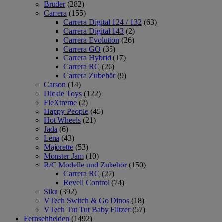
Bruder
(282)
Carrera
(155)
Carrera Digital 124 / 132
(63)
Carrera Digital 143
(2)
Carrera Evolution
(26)
Carrera GO
(35)
Carrera Hybrid
(17)
Carrera RC
(26)
Carrera Zubehör
(9)
Carson
(14)
Dickie Toys
(122)
FleXtreme
(2)
Happy People
(45)
Hot Wheels
(21)
Jada
(6)
Lena
(43)
Majorette
(53)
Monster Jam
(10)
R/C Modelle und Zubehör
(150)
Carrera RC
(27)
Revell Control
(74)
Siku
(392)
VTech Switch & Go Dinos
(18)
VTech Tut Tut Baby Flitzer
(57)
Fernsehhelden
(1492)