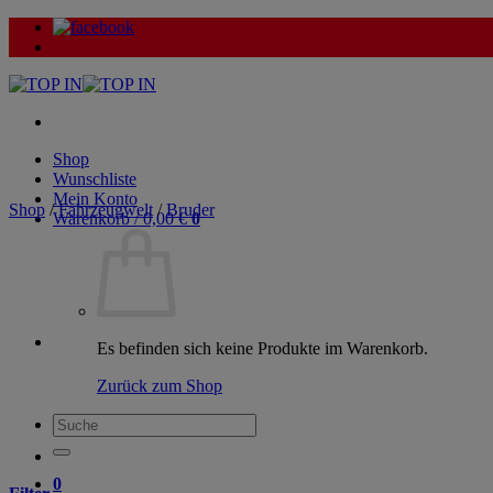
Zum
Inhalt
springen
Shop
Wunschliste
Mein Konto
Shop
/
Fahrzeugwelt
/
Bruder
Warenkorb /
0,00
€
0
Es befinden sich keine Produkte im Warenkorb.
Zurück zum Shop
Suche
nach:
0