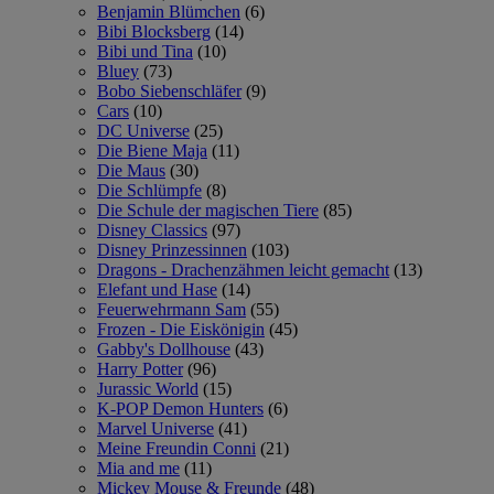
Benjamin Blümchen
(6)
Bibi Blocksberg
(14)
Bibi und Tina
(10)
Bluey
(73)
Bobo Siebenschläfer
(9)
Cars
(10)
DC Universe
(25)
Die Biene Maja
(11)
Die Maus
(30)
Die Schlümpfe
(8)
Die Schule der magischen Tiere
(85)
Disney Classics
(97)
Disney Prinzessinnen
(103)
Dragons - Drachenzähmen leicht gemacht
(13)
Elefant und Hase
(14)
Feuerwehrmann Sam
(55)
Frozen - Die Eiskönigin
(45)
Gabby's Dollhouse
(43)
Harry Potter
(96)
Jurassic World
(15)
K-POP Demon Hunters
(6)
Marvel Universe
(41)
Meine Freundin Conni
(21)
Mia and me
(11)
Mickey Mouse & Freunde
(48)