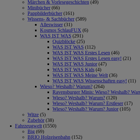
Märchen & Vorlesegeschichten
(49)
Minibücher
(66)
Pappbilderbücher
(161)
Wissens- & Sachbücher
(589)
Alleswisser
(31)
Kosmos SchlauFUX
(6)
WAS IST WAS
(291)
Quizblöcke
(25)
WAS IST WAS
(112)
WAS IST WAS Erstes Lesen
(46)
WAS IST WAS Erstes Lesen easy!
(21)
WAS IST WAS Junior
(47)
WAS IST WAS Kids
(4)
WAS IST WAS Meine Welt
(36)
WAS IST WAS Wissenschaften easy!
(11)
Wieso? Weshalb? Warum?
(264)
Ravensburger Minis: Wieso? Weshalb? Wa
Wieso? Weshalb? Warum?
(120)
Wieso? Weshalb? Warum? Erstleser
(17)
Wieso? Weshalb? Warum? Junior
(105)
Witze
(5)
Zubehör
(38)
Fahrzeugwelt
(1550)
Big
(69)
BRIO Holzeisenbahn
(152)