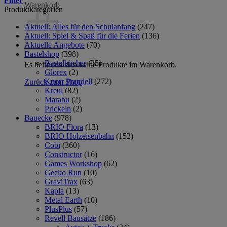
Filter
Warenkorb
Produktkategorien
Aktuell: Alles für den Schulanfang
(247)
Aktuell: Spiel & Spaß für die Ferien
(136)
Aktuelle Angebote
(70)
Bastelshop
(398)
Bastelbücher
(35)
Es befinden sich keine Produkte im Warenkorb.
Glorex
(2)
Knorr Prandell
(272)
Zurück zum Shop
Kreul
(82)
Marabu
(2)
Prickeln
(2)
Bauecke
(978)
BRIO Flora
(13)
BRIO Holzeisenbahn
(152)
Cobi
(360)
Constructor
(16)
Games Workshop
(62)
Gecko Run
(10)
GraviTrax
(63)
Kapla
(13)
Metal Earth
(10)
PlusPlus
(57)
Revell Bausätze
(186)