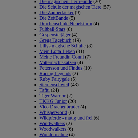
Die magischen Tierfreunde
(20)
Die Schule der magischen Tiere
(57)
Die Zauberkicker
(9)
Die ZeitBande
(5)
Drachenschule Nebelsturm
(4)
Fußball-Stars
(8)
Gespensterjäger
(4)
Gregs Tagebuch
(19)
Lillys magische Schuhe
(8)
Mein Lotta-Leben
(31)
Meine Freundin Conni
(7)
Mitternachtskatzen
(4)
Pettersson und Findus
(10)
Racing Legends
(2)
Ruby Fairygale
(5)
Sternenschweif
(43)
Tafiti
(24)
Tiger Warrior
(2)
TKKG Junior
(20)
Vico Drachenbruder
(4)
Whisperworld
(6)
Wildpferde - mutig und frei
(6)
Windwalkers
(2)
Woodwalkers
(6)
Wundermähne
(4)