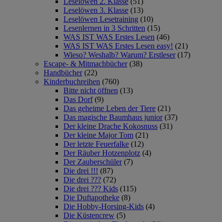
Leselöwen 2. Klasse
(51)
Leselöwen 3. Klasse
(13)
Leselöwen Lesetraining
(10)
Lesenlernen in 3 Schritten
(15)
WAS IST WAS Erstes Lesen
(46)
WAS IST WAS Erstes Lesen easy!
(21)
Wieso? Weshalb? Warum? Erstleser
(17)
Escape- & Mitmachbücher
(38)
Handbücher
(22)
Kinderbuchreihen
(760)
Bitte nicht öffnen
(13)
Das Dorf
(9)
Das geheime Leben der Tiere
(21)
Das magische Baumhaus junior
(37)
Der kleine Drache Kokosnuss
(31)
Der kleine Major Tom
(21)
Der letzte Feuerfalke
(12)
Der Räuber Hotzenplotz
(4)
Der Zauberschüler
(7)
Die drei !!!
(87)
Die drei ???
(72)
Die drei ??? Kids
(115)
Die Duftapotheke
(8)
Die Hobby-Horsing-Kids
(4)
Die Küstencrew
(5)