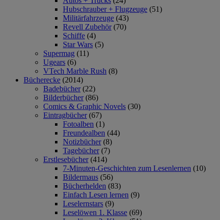
Autos + Trucks
(24)
Hubschrauber + Flugzeuge
(51)
Militärfahrzeuge
(43)
Revell Zubehör
(70)
Schiffe
(4)
Star Wars
(5)
Supermag
(11)
Ugears
(6)
VTech Marble Rush
(8)
Bücherecke
(2014)
Badebücher
(22)
Bilderbücher
(86)
Comics & Graphic Novels
(30)
Eintragbücher
(67)
Fotoalben
(1)
Freundealben
(44)
Notizbücher
(8)
Tagebücher
(7)
Erstlesebücher
(414)
7-Minuten-Geschichten zum Lesenlernen
(10)
Bildermaus
(56)
Bücherhelden
(83)
Einfach Lesen lernen
(9)
Leselernstars
(9)
Leselöwen 1. Klasse
(69)