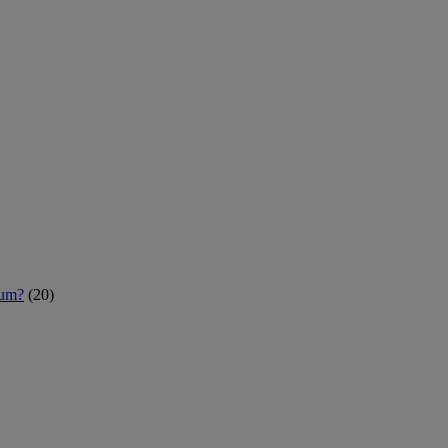
rum?
(20)