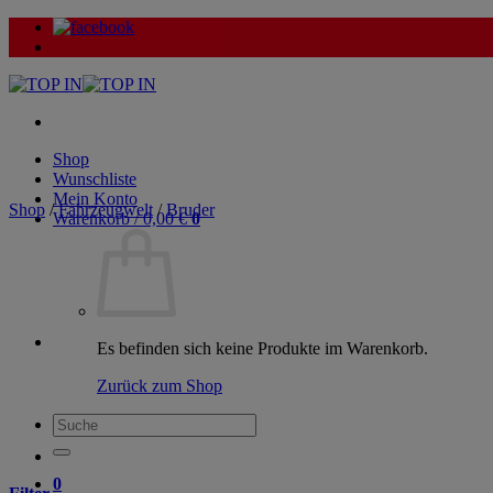
Zum
Inhalt
springen
Shop
Wunschliste
Mein Konto
Shop
/
Fahrzeugwelt
/
Bruder
Warenkorb /
0,00
€
0
Es befinden sich keine Produkte im Warenkorb.
Zurück zum Shop
Suche
nach:
0