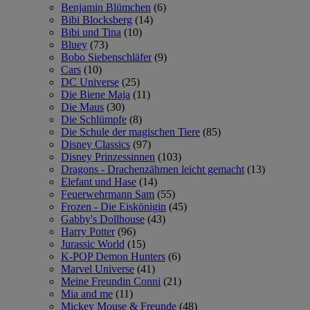
Benjamin Blümchen
(6)
Bibi Blocksberg
(14)
Bibi und Tina
(10)
Bluey
(73)
Bobo Siebenschläfer
(9)
Cars
(10)
DC Universe
(25)
Die Biene Maja
(11)
Die Maus
(30)
Die Schlümpfe
(8)
Die Schule der magischen Tiere
(85)
Disney Classics
(97)
Disney Prinzessinnen
(103)
Dragons - Drachenzähmen leicht gemacht
(13)
Elefant und Hase
(14)
Feuerwehrmann Sam
(55)
Frozen - Die Eiskönigin
(45)
Gabby's Dollhouse
(43)
Harry Potter
(96)
Jurassic World
(15)
K-POP Demon Hunters
(6)
Marvel Universe
(41)
Meine Freundin Conni
(21)
Mia and me
(11)
Mickey Mouse & Freunde
(48)