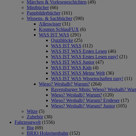
Märchen & Vorlesegeschichten
(49)
Minibücher
(66)
Pappbilderbücher
(161)
Wissens- & Sachbücher
(590)
Alleswisser
(31)
Kosmos SchlauFUX
(6)
WAS IST WAS
(291)
Quizblöcke
(25)
WAS IST WAS
(112)
WAS IST WAS Erstes Lesen
(46)
WAS IST WAS Erstes Lesen easy!
(21)
WAS IST WAS Junior
(47)
WAS IST WAS Kids
(4)
WAS IST WAS Meine Welt
(36)
WAS IST WAS Wissenschaften easy!
(11)
Wieso? Weshalb? Warum?
(264)
Ravensburger Minis: Wieso? Weshalb? Wa
Wieso? Weshalb? Warum?
(120)
Wieso? Weshalb? Warum? Erstleser
(17)
Wieso? Weshalb? Warum? Junior
(105)
Witze
(5)
Zubehör
(38)
Fahrzeugwelt
(1556)
Big
(69)
BRIO Holzeisenbahn
(152)