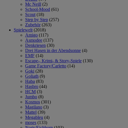
Mc Neill
(2)
School-Mood
(61)
Scout
(18)
Step by Step
(257)
Zubehör
(263)
Spielewelt
(2018)
Amigo
(117)
Asmodee
(137)
Denkriesen
(30)
Drei Hasen in der Abendsonne
(4)
EMF
(14)
Escape-, Krimi- & Story-Spiele
(130)
Game Factory/Carletto
(14)
Goki
(28)
Goliath
(9)
Haba
(83)
Hasbro
(44)
HCM
(3)
Jumbo
(8)
Kosmos
(301)
Magilano
(3)
Mattel
(39)
Megableu
(4)
moses
(133)
Noris/Eichhorn
(103)