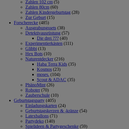
Zahlen 102 cm
(5)
Zahlen 80cm
(60)
Zahlen Kindergeburtstag
(28)
Zur Geburt
(15)
Forscherecke
(485)
Ausgrabungssets
(38)
Detektivausrüstung
(57)
Die drei ???
(40)
Experimentierkästen
(111)
Glibbi
(13)
Hex Bots
(10)
Naturentdecker
(216)
Haba Terra Kids
(35)
Kosmos
(23)
moses.
(104)
Scout & ADAC
(35)
PhänoMint
(26)
Roboter
(70)
Zauberschule
(10)
Geburtstagsparty
(405)
Einladungskarten
(24)
Geburtstagskerzen & -kränze
(54)
Latexballons
(71)
Partydeko
(140)
Spielideen & Partygeschenke
(59)