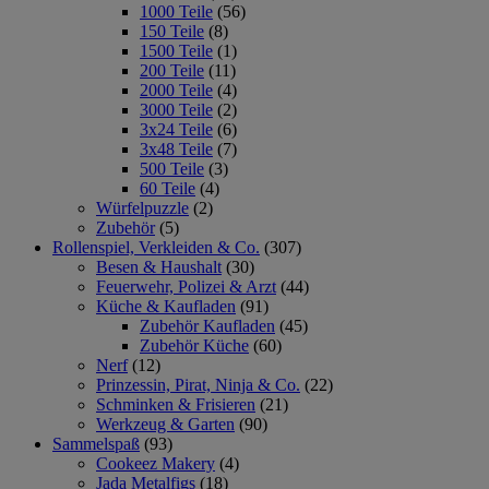
1000 Teile
(56)
150 Teile
(8)
1500 Teile
(1)
200 Teile
(11)
2000 Teile
(4)
3000 Teile
(2)
3x24 Teile
(6)
3x48 Teile
(7)
500 Teile
(3)
60 Teile
(4)
Würfelpuzzle
(2)
Zubehör
(5)
Rollenspiel, Verkleiden & Co.
(307)
Besen & Haushalt
(30)
Feuerwehr, Polizei & Arzt
(44)
Küche & Kaufladen
(91)
Zubehör Kaufladen
(45)
Zubehör Küche
(60)
Nerf
(12)
Prinzessin, Pirat, Ninja & Co.
(22)
Schminken & Frisieren
(21)
Werkzeug & Garten
(90)
Sammelspaß
(93)
Cookeez Makery
(4)
Jada Metalfigs
(18)