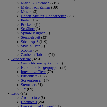
Malen & Zeichnen
(219)
Malen nach Zahlen
(180)
Mosaic
(5)
Nähen, Sticken, Handarbeiten
(26)
Perlen
(15)
Prickeln
(11)
So Slime
(3)
Spiral-Designer
(2)
Stempelspaß
(33)
Stickerspaß
(119)
Style 4 Ever
(2)
Xoomy
(6)
Zaubermalbücher
(51)
Kuschelecke
(326)
Gewichtstiere by Astrup
(8)
Hand- und Fingerpuppen
(27)
Interaktive Tiere
(70)
Plüschtiere
(137)
Sorgenfresser
(17)
Sterntaler
(31)
TY
(69)
Lego
(942)
Architecture
(8)
Botanicals
(26)
Lego Animal Crosing
(11)