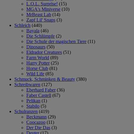
L.O.L. Surprise!
(15)
MGA's Miniverse
(10)
MrBeast Lab
(14)
Zapf Lil' Snaps
(3)
Schleich
(440)
Bayala
(46)
Die Schlümpfe
(2)
Die Schule der magischen Tiere
(11)
Dinosaurs
(50)
Eldrador Creatures
(51)
Farm World
(89)
Harry Potter
(25)
Horse Club
(81)
Wild Life
(85)
Schmuck, Schminken & Beauty
(380)
Schreibwaren
(127)
Eberhard Faber
(36)
Faber Castell
(67)
Pelikan
(1)
Stabilo
(5)
Schulranzen
(419)
Beckmann
(29)
Coocazoo
(11)
Der Die Das
(3)
Deuter
(17)