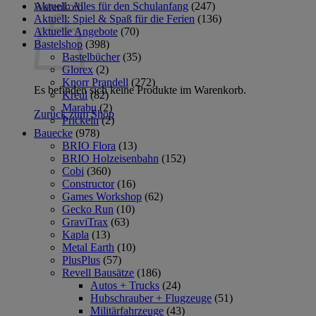
Aktuell: Alles für den Schulanfang
(247)
Warenkorb
Aktuell: Spiel & Spaß für die Ferien
(136)
Aktuelle Angebote
(70)
Bastelshop
(398)
Bastelbücher
(35)
Glorex
(2)
Knorr Prandell
(272)
Es befinden sich keine Produkte im Warenkorb.
Kreul
(82)
Marabu
(2)
Zurück zum Shop
Prickeln
(2)
Bauecke
(978)
BRIO Flora
(13)
BRIO Holzeisenbahn
(152)
Cobi
(360)
Constructor
(16)
Games Workshop
(62)
Gecko Run
(10)
GraviTrax
(63)
Kapla
(13)
Metal Earth
(10)
PlusPlus
(57)
Revell Bausätze
(186)
Autos + Trucks
(24)
Hubschrauber + Flugzeuge
(51)
Militärfahrzeuge
(43)