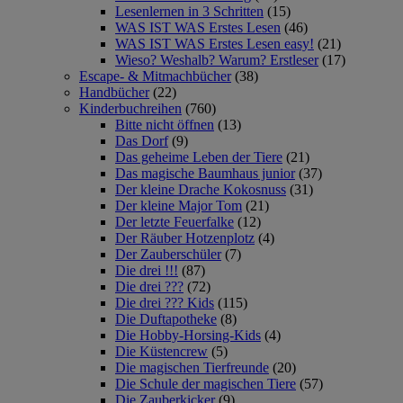
Lesenlernen in 3 Schritten
(15)
WAS IST WAS Erstes Lesen
(46)
WAS IST WAS Erstes Lesen easy!
(21)
Wieso? Weshalb? Warum? Erstleser
(17)
Escape- & Mitmachbücher
(38)
Handbücher
(22)
Kinderbuchreihen
(760)
Bitte nicht öffnen
(13)
Das Dorf
(9)
Das geheime Leben der Tiere
(21)
Das magische Baumhaus junior
(37)
Der kleine Drache Kokosnuss
(31)
Der kleine Major Tom
(21)
Der letzte Feuerfalke
(12)
Der Räuber Hotzenplotz
(4)
Der Zauberschüler
(7)
Die drei !!!
(87)
Die drei ???
(72)
Die drei ??? Kids
(115)
Die Duftapotheke
(8)
Die Hobby-Horsing-Kids
(4)
Die Küstencrew
(5)
Die magischen Tierfreunde
(20)
Die Schule der magischen Tiere
(57)
Die Zauberkicker
(9)