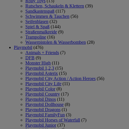
Rolly Toys
(13)
Rutschen, Schaukeln & Klettern
(39)
Sandkastenspaß
(117)
Schwimmen & Tauchen
(56)
Seifenblasen
(32)
Spiel & Spaß
(144)
Straßenmalkreide
(9)
Trampoline
(16)
Wasserpistolen & Wasserbomben
(28)
Playmobil
(476)
Animals + Friends
(7)
DFB
(9)
Monster High
(11)
Playmobil 1,2,3
(15)
Playmobil Asterix
(15)
Playmobil City Action / Action Heroes
(56)
Playmobil City Life
(11)
Playmobil Color
(8)
Playmobil Country
(17)
Playmobil Dinos
(11)
Playmobil Dollhouse
(8)
Playmobil Dragons
(1)
Playmobil FamilyFun
(3)
Playmobil Horses of Waterfall
(7)
Playmobil Junior
(37)