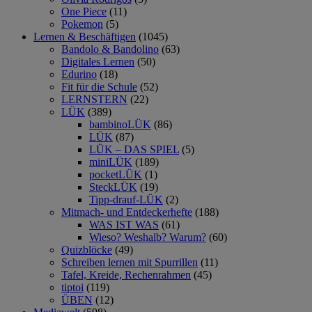
One Piece
(11)
Pokemon
(5)
Lernen & Beschäftigen
(1045)
Bandolo & Bandolino
(63)
Digitales Lernen
(50)
Edurino
(18)
Fit für die Schule
(52)
LERNSTERN
(22)
LÜK
(389)
bambinoLÜK
(86)
LÜK
(87)
LÜK – DAS SPIEL
(5)
miniLÜK
(189)
pocketLÜK
(1)
SteckLÜK
(19)
Tipp-drauf-LÜK
(2)
Mitmach- und Entdeckerhefte
(188)
WAS IST WAS
(61)
Wieso? Weshalb? Warum?
(60)
Quizblöcke
(49)
Schreiben lernen mit Spurrillen
(11)
Tafel, Kreide, Rechenrahmen
(45)
tiptoi
(119)
ÜBEN
(12)