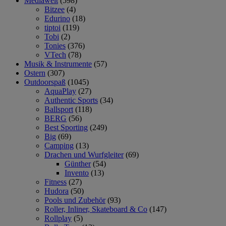
Mediawelt
(598)
Bitzee
(4)
Edurino
(18)
tiptoi
(119)
Tobi
(2)
Tonies
(376)
VTech
(78)
Musik & Instrumente
(57)
Ostern
(307)
Outdoorspaß
(1045)
AquaPlay
(27)
Authentic Sports
(34)
Ballsport
(118)
BERG
(56)
Best Sporting
(249)
Big
(69)
Camping
(13)
Drachen und Wurfgleiter
(69)
Günther
(54)
Invento
(13)
Fitness
(27)
Hudora
(50)
Pools und Zubehör
(93)
Roller, Inliner, Skateboard & Co
(147)
Rollplay
(5)