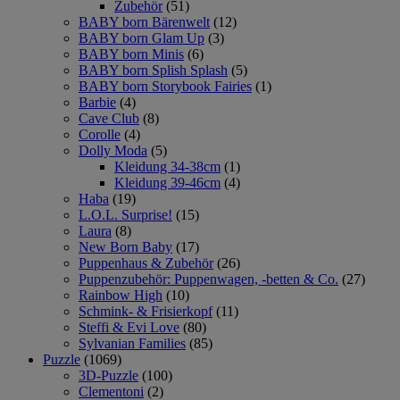
Zubehör
(51)
BABY born Bärenwelt
(12)
BABY born Glam Up
(3)
BABY born Minis
(6)
BABY born Splish Splash
(5)
BABY born Storybook Fairies
(1)
Barbie
(4)
Cave Club
(8)
Corolle
(4)
Dolly Moda
(5)
Kleidung 34-38cm
(1)
Kleidung 39-46cm
(4)
Haba
(19)
L.O.L. Surprise!
(15)
Laura
(8)
New Born Baby
(17)
Puppenhaus & Zubehör
(26)
Puppenzubehör: Puppenwagen, -betten & Co.
(27)
Rainbow High
(10)
Schmink- & Frisierkopf
(11)
Steffi & Evi Love
(80)
Sylvanian Families
(85)
Puzzle
(1069)
3D-Puzzle
(100)
Clementoni
(2)