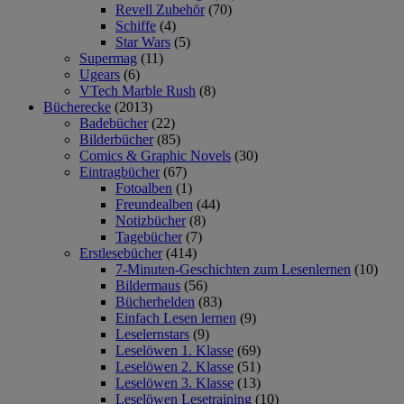
Revell Zubehör
(70)
Schiffe
(4)
Star Wars
(5)
Supermag
(11)
Ugears
(6)
VTech Marble Rush
(8)
Bücherecke
(2013)
Badebücher
(22)
Bilderbücher
(85)
Comics & Graphic Novels
(30)
Eintragbücher
(67)
Fotoalben
(1)
Freundealben
(44)
Notizbücher
(8)
Tagebücher
(7)
Erstlesebücher
(414)
7-Minuten-Geschichten zum Lesenlernen
(10)
Bildermaus
(56)
Bücherhelden
(83)
Einfach Lesen lernen
(9)
Leselernstars
(9)
Leselöwen 1. Klasse
(69)
Leselöwen 2. Klasse
(51)
Leselöwen 3. Klasse
(13)
Leselöwen Lesetraining
(10)