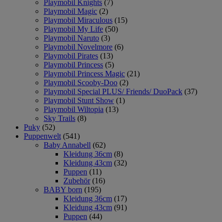
Playmobil Knights
(7)
Playmobil Magic
(2)
Playmobil Miraculous
(15)
Playmobil My Life
(50)
Playmobil Naruto
(3)
Playmobil Novelmore
(6)
Playmobil Pirates
(13)
Playmobil Princess
(5)
Playmobil Princess Magic
(21)
Playmobil Scooby-Doo
(2)
Playmobil Special PLUS/ Friends/ DuoPack
(37)
Playmobil Stunt Show
(1)
Playmobil Wiltopia
(13)
Sky Trails
(8)
Puky
(52)
Puppenwelt
(541)
Baby Annabell
(62)
Kleidung 36cm
(8)
Kleidung 43cm
(32)
Puppen
(11)
Zubehör
(16)
BABY born
(195)
Kleidung 36cm
(17)
Kleidung 43cm
(91)
Puppen
(44)