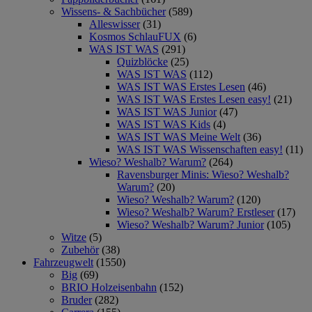
Wissens- & Sachbücher
(589)
Alleswisser
(31)
Kosmos SchlauFUX
(6)
WAS IST WAS
(291)
Quizblöcke
(25)
WAS IST WAS
(112)
WAS IST WAS Erstes Lesen
(46)
WAS IST WAS Erstes Lesen easy!
(21)
WAS IST WAS Junior
(47)
WAS IST WAS Kids
(4)
WAS IST WAS Meine Welt
(36)
WAS IST WAS Wissenschaften easy!
(11)
Wieso? Weshalb? Warum?
(264)
Ravensburger Minis: Wieso? Weshalb?
Warum?
(20)
Wieso? Weshalb? Warum?
(120)
Wieso? Weshalb? Warum? Erstleser
(17)
Wieso? Weshalb? Warum? Junior
(105)
Witze
(5)
Zubehör
(38)
Fahrzeugwelt
(1550)
Big
(69)
BRIO Holzeisenbahn
(152)
Bruder
(282)