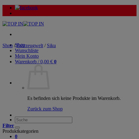
Zum
Inhalt
springen
Shop
Shop
/
Fahrzeugwelt
/
Siku
Wunschliste
Mein Konto
Warenkorb /
0,00
€
0
Es befinden sich keine Produkte im Warenkorb.
Zurück zum Shop
Suche
nach:
Filter
Produktkategorien
0