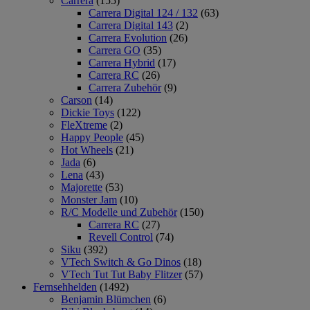
Carrera
(155)
Carrera Digital 124 / 132
(63)
Carrera Digital 143
(2)
Carrera Evolution
(26)
Carrera GO
(35)
Carrera Hybrid
(17)
Carrera RC
(26)
Carrera Zubehör
(9)
Carson
(14)
Dickie Toys
(122)
FleXtreme
(2)
Happy People
(45)
Hot Wheels
(21)
Jada
(6)
Lena
(43)
Majorette
(53)
Monster Jam
(10)
R/C Modelle und Zubehör
(150)
Carrera RC
(27)
Revell Control
(74)
Siku
(392)
VTech Switch & Go Dinos
(18)
VTech Tut Tut Baby Flitzer
(57)
Fernsehhelden
(1492)
Benjamin Blümchen
(6)