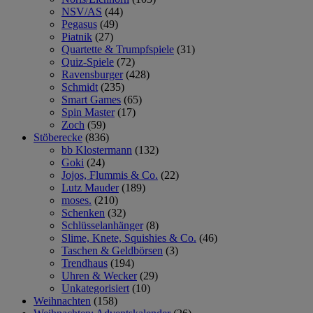
NSV/AS
(44)
Pegasus
(49)
Piatnik
(27)
Quartette & Trumpfspiele
(31)
Quiz-Spiele
(72)
Ravensburger
(428)
Schmidt
(235)
Smart Games
(65)
Spin Master
(17)
Zoch
(59)
Stöberecke
(836)
bb Klostermann
(132)
Goki
(24)
Jojos, Flummis & Co.
(22)
Lutz Mauder
(189)
moses.
(210)
Schenken
(32)
Schlüsselanhänger
(8)
Slime, Knete, Squishies & Co.
(46)
Taschen & Geldbörsen
(3)
Trendhaus
(194)
Uhren & Wecker
(29)
Unkategorisiert
(10)
Weihnachten
(158)