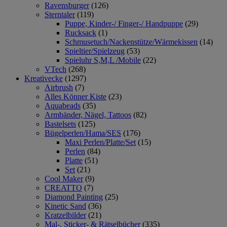
Ravensburger
(126)
Sterntaler
(119)
Puppe, Kinder-/ Finger-/ Handpuppe
(29)
Rucksack
(1)
Schmusetuch/Nackenstütze/Wärmekissen
(14)
Spieltier/Spielzeug
(53)
Spieluhr S,M,L /Mobile
(22)
VTech
(268)
Kreativecke
(1297)
Airbrush
(7)
Alles Könner Kiste
(23)
Aquabeads
(35)
Armbänder, Nägel, Tattoos
(82)
Bastelsets
(125)
Bügelperlen/Hama/SES
(176)
Maxi Perlen/Platte/Set
(15)
Perlen
(84)
Platte
(51)
Set
(21)
Cool Maker
(9)
CREATTO
(7)
Diamond Painting
(25)
Kinetic Sand
(36)
Kratzelbilder
(21)
Mal-, Sticker- & Rätselbücher
(335)