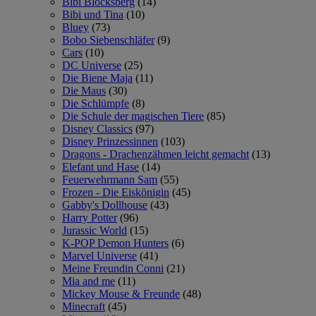
Bibi Blocksberg
(14)
Bibi und Tina
(10)
Bluey
(73)
Bobo Siebenschläfer
(9)
Cars
(10)
DC Universe
(25)
Die Biene Maja
(11)
Die Maus
(30)
Die Schlümpfe
(8)
Die Schule der magischen Tiere
(85)
Disney Classics
(97)
Disney Prinzessinnen
(103)
Dragons - Drachenzähmen leicht gemacht
(13)
Elefant und Hase
(14)
Feuerwehrmann Sam
(55)
Frozen - Die Eiskönigin
(45)
Gabby's Dollhouse
(43)
Harry Potter
(96)
Jurassic World
(15)
K-POP Demon Hunters
(6)
Marvel Universe
(41)
Meine Freundin Conni
(21)
Mia and me
(11)
Mickey Mouse & Freunde
(48)
Minecraft
(45)