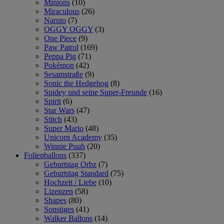
Minions
(10)
Miraculous
(26)
Naruto
(7)
OGGY OGGY
(3)
One Piece
(9)
Paw Patrol
(169)
Peppa Pig
(71)
Pokémon
(42)
Sesamstraße
(9)
Sonic the Hedgehog
(8)
Spidey und seine Super-Freunde
(16)
Spirit
(6)
Star Wars
(47)
Stitch
(43)
Super Mario
(48)
Unicorn Academy
(35)
Winnie Puuh
(20)
Folienballons
(337)
Geburtstag Orbz
(7)
Geburtstag Standard
(75)
Hochzeit / Liebe
(10)
Lizenzen
(58)
Shapes
(80)
Sonstiges
(41)
Walker Ballons
(14)