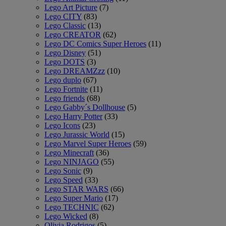
Lego Art Picture
(7)
Lego CITY
(83)
Lego Classic
(13)
Lego CREATOR
(62)
Lego DC Comics Super Heroes
(11)
Lego Disney
(51)
Lego DOTS
(3)
Lego DREAMZzz
(10)
Lego duplo
(67)
Lego Fortnite
(11)
Lego friends
(68)
Lego Gabby´s Dollhouse
(5)
Lego Harry Potter
(33)
Lego Icons
(23)
Lego Jurassic World
(15)
Lego Marvel Super Heroes
(59)
Lego Minecraft
(36)
Lego NINJAGO
(55)
Lego Sonic
(9)
Lego Speed
(33)
Lego STAR WARS
(66)
Lego Super Mario
(17)
Lego TECHNIC
(62)
Lego Wicked
(8)
Olivia Rodrigos
(5)