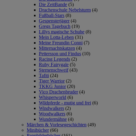
Die ZeitBande
(5)
Drachenschule Nebelsturm
(4)
Fußball-Stars
(8)
Gespensterjäger
(4)
Gregs Tagebuch
(19)
Lillys magische Schuhe
(8)
Mein Lotta-Leben
(31)
Meine Freundin Conni
(7)
Mitternachtskatzen
(4)
Pettersson und Findus
(10)
Racing Legends
(2)
Ruby Fairygale
(5)
Sternenschweif
(43)
Tafiti
(24)
Tiger Warrior
(2)
TKKG Junior
(20)
Vico Drachenbruder
(4)
Whisperworld
(6)
Wildpferde - mutig und frei
(6)
Windwalkers
(2)
Woodwalkers
(6)
Wundermähne
(4)
Märchen & Vorlesegeschichten
(49)
Minibücher
(66)
Pappbilderbücher
(161)