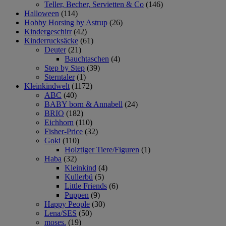
Teller, Becher, Servietten & Co
(146)
Halloween
(114)
Hobby Horsing by Astrup
(26)
Kindergeschirr
(42)
Kinderrucksäcke
(61)
Deuter
(21)
Bauchtaschen
(4)
Step by Step
(39)
Sterntaler
(1)
Kleinkindwelt
(1172)
ABC
(40)
BABY born & Annabell
(24)
BRIO
(182)
Eichhorn
(110)
Fisher-Price
(32)
Goki
(110)
Holztiger Tiere/Figuren
(1)
Haba
(32)
Kleinkind
(4)
Kullerbü
(5)
Little Friends
(6)
Puppen
(9)
Happy People
(30)
Lena/SES
(50)
moses.
(19)