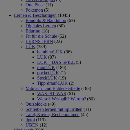
One Piece
(11)
Pokemon
(5)
Lernen & Beschäftigen
(1045)
Bandolo & Bandolino
(63)
Digitales Lernen
(50)
Edurino
(18)
Fit für die Schule
(52)
LERNSTERN
(22)
LÜK
(389)
bambinoLÜK
(86)
LÜK
(87)
LÜK – DAS SPIEL
(5)
miniLÜK
(189)
pocketLÜK
(1)
SteckLÜK
(19)
Tipp-drauf-LÜK
(2)
Mitmach- und Entdeckerhefte
(188)
WAS IST WAS
(61)
Wieso? Weshalb? Warum?
(60)
Quizblöcke
(49)
Schreiben lernen mit Spurrillen
(11)
Tafel, Kreide, Rechenrahmen
(45)
tiptoi
(119)
ÜBEN
(12)