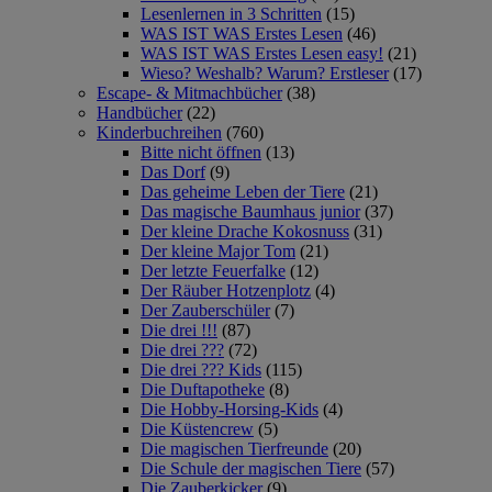
Lesenlernen in 3 Schritten
(15)
WAS IST WAS Erstes Lesen
(46)
WAS IST WAS Erstes Lesen easy!
(21)
Wieso? Weshalb? Warum? Erstleser
(17)
Escape- & Mitmachbücher
(38)
Handbücher
(22)
Kinderbuchreihen
(760)
Bitte nicht öffnen
(13)
Das Dorf
(9)
Das geheime Leben der Tiere
(21)
Das magische Baumhaus junior
(37)
Der kleine Drache Kokosnuss
(31)
Der kleine Major Tom
(21)
Der letzte Feuerfalke
(12)
Der Räuber Hotzenplotz
(4)
Der Zauberschüler
(7)
Die drei !!!
(87)
Die drei ???
(72)
Die drei ??? Kids
(115)
Die Duftapotheke
(8)
Die Hobby-Horsing-Kids
(4)
Die Küstencrew
(5)
Die magischen Tierfreunde
(20)
Die Schule der magischen Tiere
(57)
Die Zauberkicker
(9)