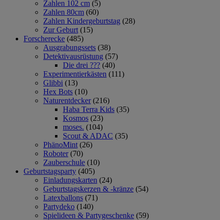
Zahlen 102 cm
(5)
Zahlen 80cm
(60)
Zahlen Kindergeburtstag
(28)
Zur Geburt
(15)
Forscherecke
(485)
Ausgrabungssets
(38)
Detektivausrüstung
(57)
Die drei ???
(40)
Experimentierkästen
(111)
Glibbi
(13)
Hex Bots
(10)
Naturentdecker
(216)
Haba Terra Kids
(35)
Kosmos
(23)
moses.
(104)
Scout & ADAC
(35)
PhänoMint
(26)
Roboter
(70)
Zauberschule
(10)
Geburtstagsparty
(405)
Einladungskarten
(24)
Geburtstagskerzen & -kränze
(54)
Latexballons
(71)
Partydeko
(140)
Spielideen & Partygeschenke
(59)