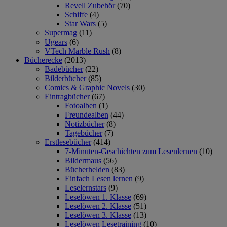
Revell Zubehör
(70)
Schiffe
(4)
Star Wars
(5)
Supermag
(11)
Ugears
(6)
VTech Marble Rush
(8)
Bücherecke
(2013)
Badebücher
(22)
Bilderbücher
(85)
Comics & Graphic Novels
(30)
Eintragbücher
(67)
Fotoalben
(1)
Freundealben
(44)
Notizbücher
(8)
Tagebücher
(7)
Erstlesebücher
(414)
7-Minuten-Geschichten zum Lesenlernen
(10)
Bildermaus
(56)
Bücherhelden
(83)
Einfach Lesen lernen
(9)
Leselernstars
(9)
Leselöwen 1. Klasse
(69)
Leselöwen 2. Klasse
(51)
Leselöwen 3. Klasse
(13)
Leselöwen Lesetraining
(10)