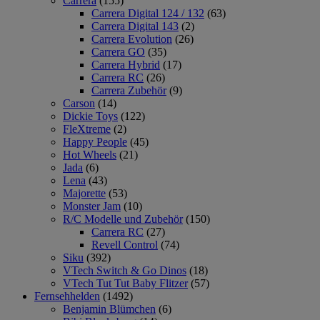
Carrera
(155)
Carrera Digital 124 / 132
(63)
Carrera Digital 143
(2)
Carrera Evolution
(26)
Carrera GO
(35)
Carrera Hybrid
(17)
Carrera RC
(26)
Carrera Zubehör
(9)
Carson
(14)
Dickie Toys
(122)
FleXtreme
(2)
Happy People
(45)
Hot Wheels
(21)
Jada
(6)
Lena
(43)
Majorette
(53)
Monster Jam
(10)
R/C Modelle und Zubehör
(150)
Carrera RC
(27)
Revell Control
(74)
Siku
(392)
VTech Switch & Go Dinos
(18)
VTech Tut Tut Baby Flitzer
(57)
Fernsehhelden
(1492)
Benjamin Blümchen
(6)