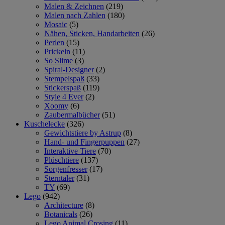
Malen & Zeichnen
(219)
Malen nach Zahlen
(180)
Mosaic
(5)
Nähen, Sticken, Handarbeiten
(26)
Perlen
(15)
Prickeln
(11)
So Slime
(3)
Spiral-Designer
(2)
Stempelspaß
(33)
Stickerspaß
(119)
Style 4 Ever
(2)
Xoomy
(6)
Zaubermalbücher
(51)
Kuschelecke
(326)
Gewichtstiere by Astrup
(8)
Hand- und Fingerpuppen
(27)
Interaktive Tiere
(70)
Plüschtiere
(137)
Sorgenfresser
(17)
Sterntaler
(31)
TY
(69)
Lego
(942)
Architecture
(8)
Botanicals
(26)
Lego Animal Crosing
(11)