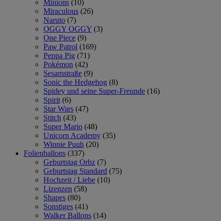
Minions
(10)
Miraculous
(26)
Naruto
(7)
OGGY OGGY
(3)
One Piece
(9)
Paw Patrol
(169)
Peppa Pig
(71)
Pokémon
(42)
Sesamstraße
(9)
Sonic the Hedgehog
(8)
Spidey und seine Super-Freunde
(16)
Spirit
(6)
Star Wars
(47)
Stitch
(43)
Super Mario
(48)
Unicorn Academy
(35)
Winnie Puuh
(20)
Folienballons
(337)
Geburtstag Orbz
(7)
Geburtstag Standard
(75)
Hochzeit / Liebe
(10)
Lizenzen
(58)
Shapes
(80)
Sonstiges
(41)
Walker Ballons
(14)