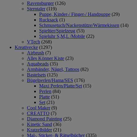
Ravensburger
(126)
Sterntaler
(119)
Puppe, Kinder-/ Finger-/ Handpuppe
(29)
Rucksack
(1)
Schmusetuch/Nackenstütze/Wärmekissen
(14)
Spieltier/Spielzeug
(53)
Spieluhr S,M,L /Mobile
(22)
VTech
(268)
Kreativecke
(1297)
Airbrush
(7)
Alles Könner Kiste
(23)
Aquabeads
(35)
Armbänder, Nägel, Tattoos
(82)
Bastelsets
(125)
Bügelperlen/Hama/SES
(176)
Maxi Perlen/Platte/Set
(15)
Perlen
(84)
Platte
(51)
Set
(21)
Cool Maker
(9)
CREATTO
(7)
Diamond Painting
(25)
Kinetic Sand
(36)
Kratzelbilder
(21)
Mal-, Sticker- & Rätselbücher
(335)