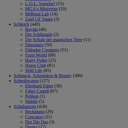
L.O.L. Surprise!
(15)
MGA's Miniverse
(10)
MrBeast Lab
(14)
Zapf Lil' Snaps
(3)
Schleich
(440)
Bayala
(46)
Die Schlümpfe
(2)
Die Schule der magischen Tiere
(11)
Dinosaurs
(50)
Eldrador Creatures
(51)
Farm World
(89)
Harry Potter
(25)
Horse Club
(81)
Wild Life
(85)
Schmuck, Schminken & Beauty
(380)
Schreibwaren
(127)
Eberhard Faber
(36)
Faber Castell
(67)
Pelikan
(1)
Stabilo
(5)
Schulranzen
(418)
Beckmann
(29)
Coocazoo
(11)
Der Die Das
(3)
Deuter
(17)