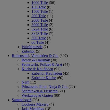
1000 Teile
(56)
150 Teile
(8)
1500 Teile
(1)
200 Teile
(11)
2000 Teile
(4)
3000 Teile
(2)
3x24 Teile
(6)
3x48 Teile
(7)
500 Teile
(3)
60 Teile
(4)
Würfelpuzzle
(2)
Zubehör
(5)
Rollenspiel, Verkleiden & Co.
(307)
Besen & Haushalt
(30)
Feuerwehr, Polizei & Arzt
(44)
Küche & Kaufladen
(91)
Zubehör Kaufladen
(45)
Zubehör Küche
(60)
Nerf
(12)
Prinzessin, Pirat, Ninja & Co.
(22)
Schminken & Frisieren
(21)
Werkzeug & Garten
(90)
Sammelspaß
(93)
Cookeez Makery
(4)
Jada Metalfigs
(18)