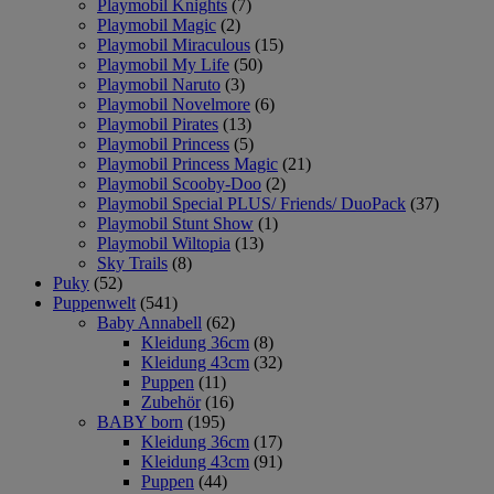
Playmobil Knights
(7)
Playmobil Magic
(2)
Playmobil Miraculous
(15)
Playmobil My Life
(50)
Playmobil Naruto
(3)
Playmobil Novelmore
(6)
Playmobil Pirates
(13)
Playmobil Princess
(5)
Playmobil Princess Magic
(21)
Playmobil Scooby-Doo
(2)
Playmobil Special PLUS/ Friends/ DuoPack
(37)
Playmobil Stunt Show
(1)
Playmobil Wiltopia
(13)
Sky Trails
(8)
Puky
(52)
Puppenwelt
(541)
Baby Annabell
(62)
Kleidung 36cm
(8)
Kleidung 43cm
(32)
Puppen
(11)
Zubehör
(16)
BABY born
(195)
Kleidung 36cm
(17)
Kleidung 43cm
(91)
Puppen
(44)