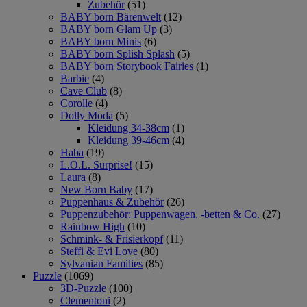
Zubehör
(51)
BABY born Bärenwelt
(12)
BABY born Glam Up
(3)
BABY born Minis
(6)
BABY born Splish Splash
(5)
BABY born Storybook Fairies
(1)
Barbie
(4)
Cave Club
(8)
Corolle
(4)
Dolly Moda
(5)
Kleidung 34-38cm
(1)
Kleidung 39-46cm
(4)
Haba
(19)
L.O.L. Surprise!
(15)
Laura
(8)
New Born Baby
(17)
Puppenhaus & Zubehör
(26)
Puppenzubehör: Puppenwagen, -betten & Co.
(27)
Rainbow High
(10)
Schmink- & Frisierkopf
(11)
Steffi & Evi Love
(80)
Sylvanian Families
(85)
Puzzle
(1069)
3D-Puzzle
(100)
Clementoni
(2)