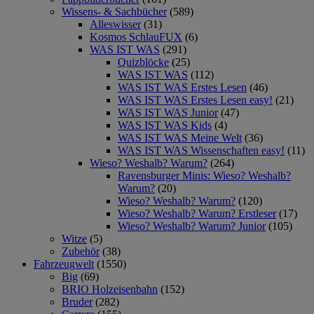
Wissens- & Sachbücher
(589)
Alleswisser
(31)
Kosmos SchlauFUX
(6)
WAS IST WAS
(291)
Quizblöcke
(25)
WAS IST WAS
(112)
WAS IST WAS Erstes Lesen
(46)
WAS IST WAS Erstes Lesen easy!
(21)
WAS IST WAS Junior
(47)
WAS IST WAS Kids
(4)
WAS IST WAS Meine Welt
(36)
WAS IST WAS Wissenschaften easy!
(11)
Wieso? Weshalb? Warum?
(264)
Ravensburger Minis: Wieso? Weshalb?
Warum?
(20)
Wieso? Weshalb? Warum?
(120)
Wieso? Weshalb? Warum? Erstleser
(17)
Wieso? Weshalb? Warum? Junior
(105)
Witze
(5)
Zubehör
(38)
Fahrzeugwelt
(1550)
Big
(69)
BRIO Holzeisenbahn
(152)
Bruder
(282)