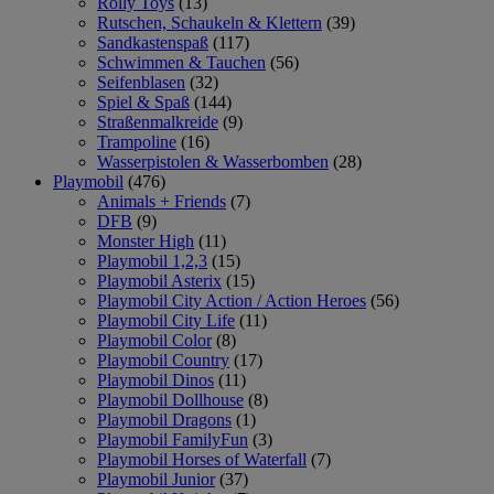
Rolly Toys
(13)
Rutschen, Schaukeln & Klettern
(39)
Sandkastenspaß
(117)
Schwimmen & Tauchen
(56)
Seifenblasen
(32)
Spiel & Spaß
(144)
Straßenmalkreide
(9)
Trampoline
(16)
Wasserpistolen & Wasserbomben
(28)
Playmobil
(476)
Animals + Friends
(7)
DFB
(9)
Monster High
(11)
Playmobil 1,2,3
(15)
Playmobil Asterix
(15)
Playmobil City Action / Action Heroes
(56)
Playmobil City Life
(11)
Playmobil Color
(8)
Playmobil Country
(17)
Playmobil Dinos
(11)
Playmobil Dollhouse
(8)
Playmobil Dragons
(1)
Playmobil FamilyFun
(3)
Playmobil Horses of Waterfall
(7)
Playmobil Junior
(37)