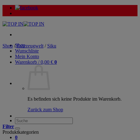
Zum
Inhalt
springen
Shop
Shop
/
Fahrzeugwelt
/
Siku
Wunschliste
Mein Konto
Warenkorb /
0,00
€
0
Es befinden sich keine Produkte im Warenkorb.
Zurück zum Shop
Suche
nach:
Filter
Produktkategorien
0