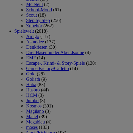
Mc Neill
(2)
School-Mood
(61)
Scout
(18)
Step by Step
(256)
Zubehör
(262)
Spielewelt
(2018)
Amigo
(117)
Asmodee
(137)
Denkriesen
(30)
Drei Hasen in der Abendsonne
(4)
EMF
(14)
Escape-, Krimi- & Story-Spiele
(130)
Game Factory/Carletto
(14)
Goki
(28)
Goliath
(9)
Haba
(83)
Hasbro
(44)
HCM
(3)
Jumbo
(8)
Kosmos
(301)
Magilano
(3)
Mattel
(39)
Megableu
(4)
moses
(133)
Noris/Eichhorn
(103)