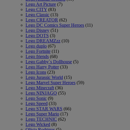
Lego Art Picture
(7)
Lego CITY
(83)
Lego Classic
(13)
Lego CREATOR
(62)
Lego DC Comics Super Heroes
(11)
Lego Disney
(51)
Lego DOTS
(3)
Lego DREAMZzz
(10)
Lego duplo
(67)
Lego Fortnite
(11)
Lego friends
(68)
Lego Gabby´s Dollhouse
(5)
Lego Harry Potter
(33)
Lego Icons
(23)
Lego Jurassic World
(15)
Lego Marvel Super Heroes
(59)
Lego Minecraft
(36)
Lego NINJAGO
(55)
Lego Sonic
(9)
Lego Speed
(33)
Lego STAR WARS
(66)
Lego Super Mario
(17)
Lego TECHNIC
(62)
Lego Wicked
(8)
Olivia Rodrigos
(5)