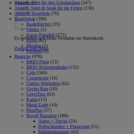
Aktuell: Alles für den Schulanfang
(247)
Warenkorb
Aktuell: Spiel & Spaß für die Ferien
(136)
Aktuelle Angebote
(70)
Bastelshop
(398)
Bastelbücher
(35)
Glorex
(2)
Knorr Prandell
(272)
Es befinden sich keine Produkte im Warenkorb.
Kreul
(82)
Marabu
(2)
Zurück zum Shop
Prickeln
(2)
Bauecke
(978)
BRIO Flora
(13)
BRIO Holzeisenbahn
(152)
Cobi
(360)
Constructor
(16)
Games Workshop
(62)
Gecko Run
(10)
GraviTrax
(63)
Kapla
(13)
Metal Earth
(10)
PlusPlus
(57)
Revell Bausätze
(186)
Autos + Trucks
(24)
Hubschrauber + Flugzeuge
(51)
Militärfahrzeuge
(43)