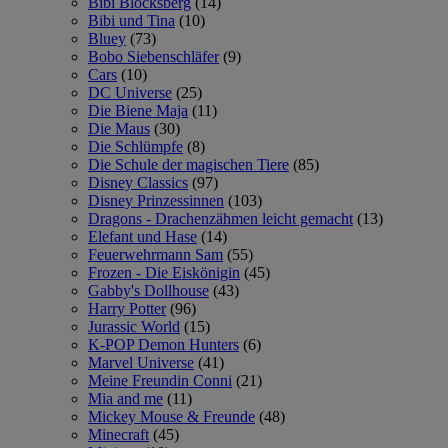
Bibi Blocksberg
(14)
Bibi und Tina
(10)
Bluey
(73)
Bobo Siebenschläfer
(9)
Cars
(10)
DC Universe
(25)
Die Biene Maja
(11)
Die Maus
(30)
Die Schlümpfe
(8)
Die Schule der magischen Tiere
(85)
Disney Classics
(97)
Disney Prinzessinnen
(103)
Dragons - Drachenzähmen leicht gemacht
(13)
Elefant und Hase
(14)
Feuerwehrmann Sam
(55)
Frozen - Die Eiskönigin
(45)
Gabby's Dollhouse
(43)
Harry Potter
(96)
Jurassic World
(15)
K-POP Demon Hunters
(6)
Marvel Universe
(41)
Meine Freundin Conni
(21)
Mia and me
(11)
Mickey Mouse & Freunde
(48)
Minecraft
(45)