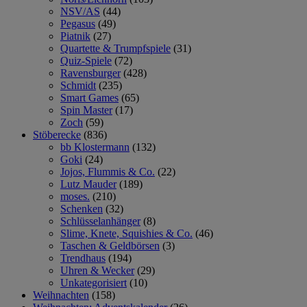
NSV/AS
(44)
Pegasus
(49)
Piatnik
(27)
Quartette & Trumpfspiele
(31)
Quiz-Spiele
(72)
Ravensburger
(428)
Schmidt
(235)
Smart Games
(65)
Spin Master
(17)
Zoch
(59)
Stöberecke
(836)
bb Klostermann
(132)
Goki
(24)
Jojos, Flummis & Co.
(22)
Lutz Mauder
(189)
moses.
(210)
Schenken
(32)
Schlüsselanhänger
(8)
Slime, Knete, Squishies & Co.
(46)
Taschen & Geldbörsen
(3)
Trendhaus
(194)
Uhren & Wecker
(29)
Unkategorisiert
(10)
Weihnachten
(158)