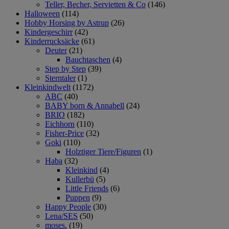
Teller, Becher, Servietten & Co
(146)
Halloween
(114)
Hobby Horsing by Astrup
(26)
Kindergeschirr
(42)
Kinderrucksäcke
(61)
Deuter
(21)
Bauchtaschen
(4)
Step by Step
(39)
Sterntaler
(1)
Kleinkindwelt
(1172)
ABC
(40)
BABY born & Annabell
(24)
BRIO
(182)
Eichhorn
(110)
Fisher-Price
(32)
Goki
(110)
Holztiger Tiere/Figuren
(1)
Haba
(32)
Kleinkind
(4)
Kullerbü
(5)
Little Friends
(6)
Puppen
(9)
Happy People
(30)
Lena/SES
(50)
moses.
(19)