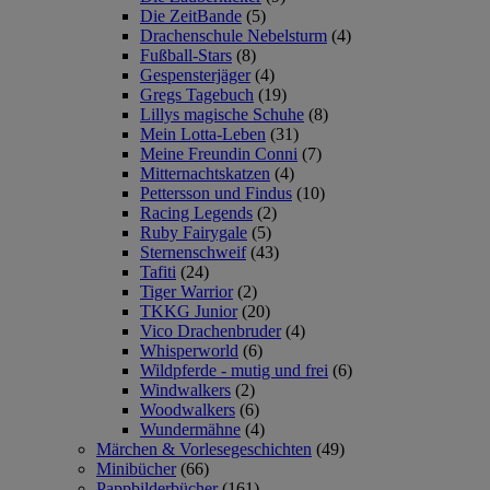
Die ZeitBande
(5)
Drachenschule Nebelsturm
(4)
Fußball-Stars
(8)
Gespensterjäger
(4)
Gregs Tagebuch
(19)
Lillys magische Schuhe
(8)
Mein Lotta-Leben
(31)
Meine Freundin Conni
(7)
Mitternachtskatzen
(4)
Pettersson und Findus
(10)
Racing Legends
(2)
Ruby Fairygale
(5)
Sternenschweif
(43)
Tafiti
(24)
Tiger Warrior
(2)
TKKG Junior
(20)
Vico Drachenbruder
(4)
Whisperworld
(6)
Wildpferde - mutig und frei
(6)
Windwalkers
(2)
Woodwalkers
(6)
Wundermähne
(4)
Märchen & Vorlesegeschichten
(49)
Minibücher
(66)
Pappbilderbücher
(161)