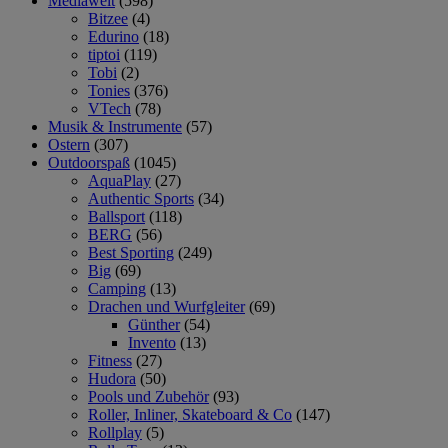
Mediawelt
(598)
Bitzee
(4)
Edurino
(18)
tiptoi
(119)
Tobi
(2)
Tonies
(376)
VTech
(78)
Musik & Instrumente
(57)
Ostern
(307)
Outdoorspaß
(1045)
AquaPlay
(27)
Authentic Sports
(34)
Ballsport
(118)
BERG
(56)
Best Sporting
(249)
Big
(69)
Camping
(13)
Drachen und Wurfgleiter
(69)
Günther
(54)
Invento
(13)
Fitness
(27)
Hudora
(50)
Pools und Zubehör
(93)
Roller, Inliner, Skateboard & Co
(147)
Rollplay
(5)