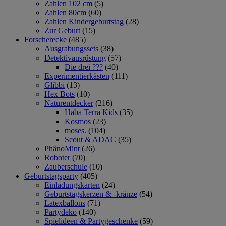
Zahlen 102 cm
(5)
Zahlen 80cm
(60)
Zahlen Kindergeburtstag
(28)
Zur Geburt
(15)
Forscherecke
(485)
Ausgrabungssets
(38)
Detektivausrüstung
(57)
Die drei ???
(40)
Experimentierkästen
(111)
Glibbi
(13)
Hex Bots
(10)
Naturentdecker
(216)
Haba Terra Kids
(35)
Kosmos
(23)
moses.
(104)
Scout & ADAC
(35)
PhänoMint
(26)
Roboter
(70)
Zauberschule
(10)
Geburtstagsparty
(405)
Einladungskarten
(24)
Geburtstagskerzen & -kränze
(54)
Latexballons
(71)
Partydeko
(140)
Spielideen & Partygeschenke
(59)