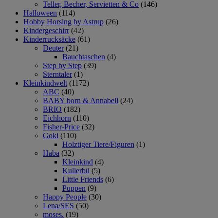
Teller, Becher, Servietten & Co
(146)
Halloween
(114)
Hobby Horsing by Astrup
(26)
Kindergeschirr
(42)
Kinderrucksäcke
(61)
Deuter
(21)
Bauchtaschen
(4)
Step by Step
(39)
Sterntaler
(1)
Kleinkindwelt
(1172)
ABC
(40)
BABY born & Annabell
(24)
BRIO
(182)
Eichhorn
(110)
Fisher-Price
(32)
Goki
(110)
Holztiger Tiere/Figuren
(1)
Haba
(32)
Kleinkind
(4)
Kullerbü
(5)
Little Friends
(6)
Puppen
(9)
Happy People
(30)
Lena/SES
(50)
moses.
(19)