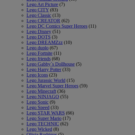
Lego Art Picture
(7)
Lego CITY
(83)
Lego Classic
(13)
Lego CREATOR
(62)
Lego DC Comics Super Heroes
(11)
Lego Disney
(51)
Lego DOTS
(3)
Lego DREAMZzz
(10)
Lego duplo
(67)
Lego Fortnite
(11)
Lego friends
(68)
Lego Gabby´s Dollhouse
(5)
Lego Harry Potter
(33)
Lego Icons
(23)
Lego Jurassic World
(15)
Lego Marvel Super Heroes
(59)
Lego Minecraft
(36)
Lego NINJAGO
(55)
Lego Sonic
(9)
Lego Speed
(33)
Lego STAR WARS
(66)
Lego Super Mario
(17)
Lego TECHNIC
(62)
Lego Wicked
(8)
Olivia Rodrigos
(5)