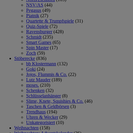
NSV/AS
(44)
Pegasus
(49)
Piatnik
(27)
Quartette & Trumpfspiele
(31)
Quiz-Spiele
(72)
Ravensburger
(428)
Schmidt
(235)
Smart Games
(65)
Spin Master
(17)
Zoch
(59)
Stöberecke
(836)
bb Klostermann
(132)
Goki
(24)
Jojos, Flummis & Co.
(22)
Lutz Mauder
(189)
moses.
(210)
Schenken
(32)
Schlüsselanhänger
(8)
Slime, Knete, Squishies & Co.
(46)
Taschen & Geldbörsen
(3)
Trendhaus
(194)
Uhren & Wecker
(29)
Unkategorisiert
(10)
Weihnachten
(158)