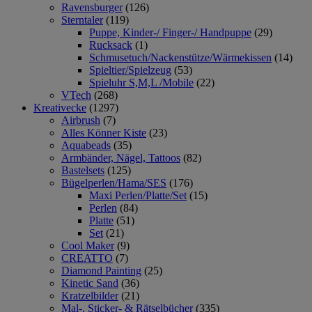
Ravensburger
(126)
Sterntaler
(119)
Puppe, Kinder-/ Finger-/ Handpuppe
(29)
Rucksack
(1)
Schmusetuch/Nackenstütze/Wärmekissen
(14)
Spieltier/Spielzeug
(53)
Spieluhr S,M,L /Mobile
(22)
VTech
(268)
Kreativecke
(1297)
Airbrush
(7)
Alles Könner Kiste
(23)
Aquabeads
(35)
Armbänder, Nägel, Tattoos
(82)
Bastelsets
(125)
Bügelperlen/Hama/SES
(176)
Maxi Perlen/Platte/Set
(15)
Perlen
(84)
Platte
(51)
Set
(21)
Cool Maker
(9)
CREATTO
(7)
Diamond Painting
(25)
Kinetic Sand
(36)
Kratzelbilder
(21)
Mal-, Sticker- & Rätselbücher
(335)