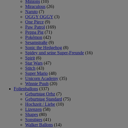
Minions
(10)
Miraculous
(26)
Naruto
(7)
OGGY OGGY
(3)
One Piece
(9)
Paw Patrol
(169)
Peppa Pig
(71)
Pokémon
(42)
Sesamstraße
(9)
Sonic the Hedgehog
(8)
Spidey und seine Super-Freunde
(16)
Spirit
(6)
Star Wars
(47)
Stitch
(43)
Super Mario
(48)
Unicorn Academy
(35)
Winnie Puuh
(20)
Folienballons
(337)
Geburtstag Orbz
(7)
Geburtstag Standard
(75)
Hochzeit / Liebe
(10)
Lizenzen
(58)
Shapes
(80)
Sonstiges
(41)
Walker Ballons
(14)