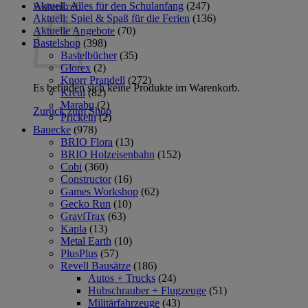
Aktuell: Alles für den Schulanfang
(247)
Warenkorb
Aktuell: Spiel & Spaß für die Ferien
(136)
Aktuelle Angebote
(70)
Bastelshop
(398)
Bastelbücher
(35)
Glorex
(2)
Knorr Prandell
(272)
Es befinden sich keine Produkte im Warenkorb.
Kreul
(82)
Marabu
(2)
Zurück zum Shop
Prickeln
(2)
Bauecke
(978)
BRIO Flora
(13)
BRIO Holzeisenbahn
(152)
Cobi
(360)
Constructor
(16)
Games Workshop
(62)
Gecko Run
(10)
GraviTrax
(63)
Kapla
(13)
Metal Earth
(10)
PlusPlus
(57)
Revell Bausätze
(186)
Autos + Trucks
(24)
Hubschrauber + Flugzeuge
(51)
Militärfahrzeuge
(43)