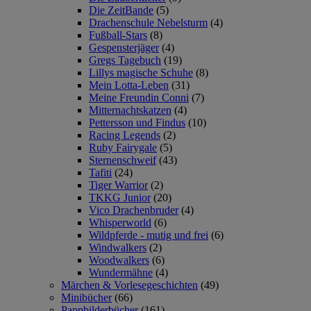
Die ZeitBande
(5)
Drachenschule Nebelsturm
(4)
Fußball-Stars
(8)
Gespensterjäger
(4)
Gregs Tagebuch
(19)
Lillys magische Schuhe
(8)
Mein Lotta-Leben
(31)
Meine Freundin Conni
(7)
Mitternachtskatzen
(4)
Pettersson und Findus
(10)
Racing Legends
(2)
Ruby Fairygale
(5)
Sternenschweif
(43)
Tafiti
(24)
Tiger Warrior
(2)
TKKG Junior
(20)
Vico Drachenbruder
(4)
Whisperworld
(6)
Wildpferde - mutig und frei
(6)
Windwalkers
(2)
Woodwalkers
(6)
Wundermähne
(4)
Märchen & Vorlesegeschichten
(49)
Minibücher
(66)
Pappbilderbücher
(161)