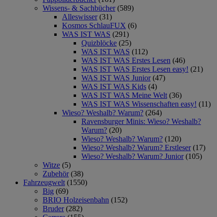
Wissens- & Sachbücher
(589)
Alleswisser
(31)
Kosmos SchlauFUX
(6)
WAS IST WAS
(291)
Quizblöcke
(25)
WAS IST WAS
(112)
WAS IST WAS Erstes Lesen
(46)
WAS IST WAS Erstes Lesen easy!
(21)
WAS IST WAS Junior
(47)
WAS IST WAS Kids
(4)
WAS IST WAS Meine Welt
(36)
WAS IST WAS Wissenschaften easy!
(11)
Wieso? Weshalb? Warum?
(264)
Ravensburger Minis: Wieso? Weshalb?
Warum?
(20)
Wieso? Weshalb? Warum?
(120)
Wieso? Weshalb? Warum? Erstleser
(17)
Wieso? Weshalb? Warum? Junior
(105)
Witze
(5)
Zubehör
(38)
Fahrzeugwelt
(1550)
Big
(69)
BRIO Holzeisenbahn
(152)
Bruder
(282)