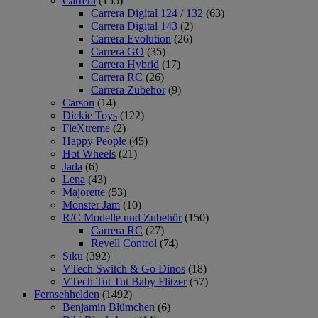
Carrera
(155)
Carrera Digital 124 / 132
(63)
Carrera Digital 143
(2)
Carrera Evolution
(26)
Carrera GO
(35)
Carrera Hybrid
(17)
Carrera RC
(26)
Carrera Zubehör
(9)
Carson
(14)
Dickie Toys
(122)
FleXtreme
(2)
Happy People
(45)
Hot Wheels
(21)
Jada
(6)
Lena
(43)
Majorette
(53)
Monster Jam
(10)
R/C Modelle und Zubehör
(150)
Carrera RC
(27)
Revell Control
(74)
Siku
(392)
VTech Switch & Go Dinos
(18)
VTech Tut Tut Baby Flitzer
(57)
Fernsehhelden
(1492)
Benjamin Blümchen
(6)