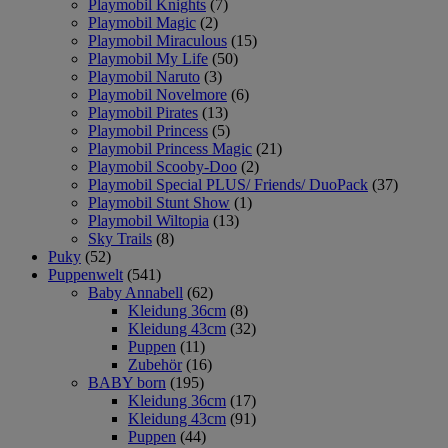
Playmobil Knights
(7)
Playmobil Magic
(2)
Playmobil Miraculous
(15)
Playmobil My Life
(50)
Playmobil Naruto
(3)
Playmobil Novelmore
(6)
Playmobil Pirates
(13)
Playmobil Princess
(5)
Playmobil Princess Magic
(21)
Playmobil Scooby-Doo
(2)
Playmobil Special PLUS/ Friends/ DuoPack
(37)
Playmobil Stunt Show
(1)
Playmobil Wiltopia
(13)
Sky Trails
(8)
Puky
(52)
Puppenwelt
(541)
Baby Annabell
(62)
Kleidung 36cm
(8)
Kleidung 43cm
(32)
Puppen
(11)
Zubehör
(16)
BABY born
(195)
Kleidung 36cm
(17)
Kleidung 43cm
(91)
Puppen
(44)