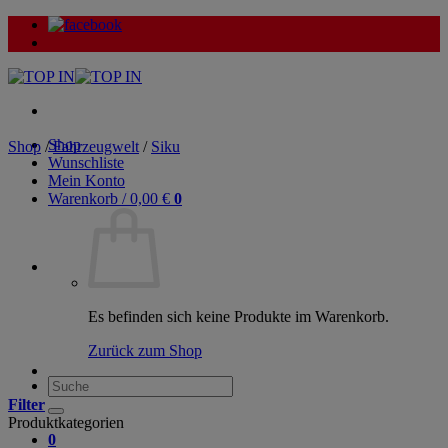
Zum
Inhalt
springen
Shop
Shop
/
Fahrzeugwelt
/
Siku
Wunschliste
Mein Konto
Warenkorb /
0,00
€
0
Es befinden sich keine Produkte im Warenkorb.
Zurück zum Shop
Suche
nach:
Filter
Produktkategorien
0