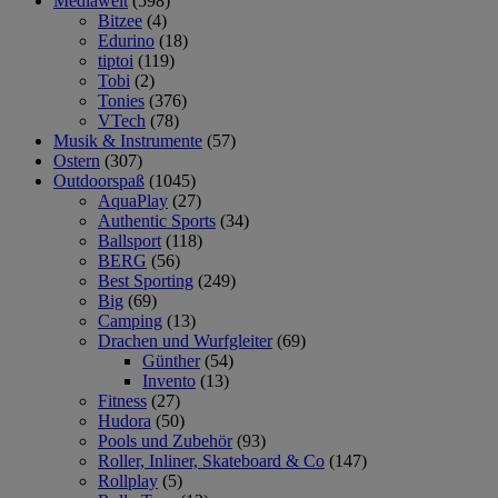
Mediawelt
(598)
Bitzee
(4)
Edurino
(18)
tiptoi
(119)
Tobi
(2)
Tonies
(376)
VTech
(78)
Musik & Instrumente
(57)
Ostern
(307)
Outdoorspaß
(1045)
AquaPlay
(27)
Authentic Sports
(34)
Ballsport
(118)
BERG
(56)
Best Sporting
(249)
Big
(69)
Camping
(13)
Drachen und Wurfgleiter
(69)
Günther
(54)
Invento
(13)
Fitness
(27)
Hudora
(50)
Pools und Zubehör
(93)
Roller, Inliner, Skateboard & Co
(147)
Rollplay
(5)