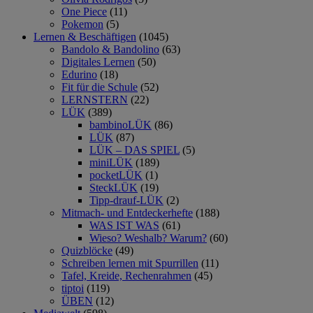
One Piece
(11)
Pokemon
(5)
Lernen & Beschäftigen
(1045)
Bandolo & Bandolino
(63)
Digitales Lernen
(50)
Edurino
(18)
Fit für die Schule
(52)
LERNSTERN
(22)
LÜK
(389)
bambinoLÜK
(86)
LÜK
(87)
LÜK – DAS SPIEL
(5)
miniLÜK
(189)
pocketLÜK
(1)
SteckLÜK
(19)
Tipp-drauf-LÜK
(2)
Mitmach- und Entdeckerhefte
(188)
WAS IST WAS
(61)
Wieso? Weshalb? Warum?
(60)
Quizblöcke
(49)
Schreiben lernen mit Spurrillen
(11)
Tafel, Kreide, Rechenrahmen
(45)
tiptoi
(119)
ÜBEN
(12)