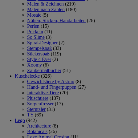
Malen & Zeichnen
(219)
Malen nach Zahlen
(180)
Mosaic
(5)
Nähen, Sticken, Handarbeiten
(26)
Perlen
(15)
Prickeln
(11)
So Slime
(3)
Spiral-Designer
(2)
Stempelspaß
(33)
Stickerspaß
(119)
Style 4 Ever
(2)
Xoomy
(6)
Zaubermalbücher
(51)
Kuschelecke
(326)
Gewichtstiere by Astrup
(8)
Hand- und Fingerpuppen
(27)
Interaktive Tiere
(70)
Plüschtiere
(137)
Sorgenfresser
(17)
Sterntaler
(31)
TY
(69)
Lego
(942)
Architecture
(8)
Botanicals
(26)
Lego Animal Crosing
(11)