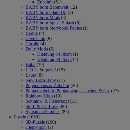
Zubehör
(51)
BABY born Bärenwelt
(12)
BABY born Glam Up
(3)
BABY born Minis
(6)
BABY born Splish Splash
(5)
BABY born Storybook Fairies
(1)
Barbie
(4)
Cave Club
(8)
Corolle
(4)
Dolly Moda
(5)
Kleidung 34-38cm
(1)
Kleidung 39-46cm
(4)
Haba
(19)
L.O.L. Surprise!
(15)
Laura
(8)
New Born Baby
(17)
Puppenhaus & Zubehör
(26)
Puppenzubehör: Puppenwagen, -betten & Co.
(27)
Rainbow High
(10)
Schmink- & Frisierkopf
(11)
Steffi & Evi Love
(80)
Sylvanian Families
(85)
Puzzle
(1069)
3D-Puzzle
(100)
Clementoni
(2)