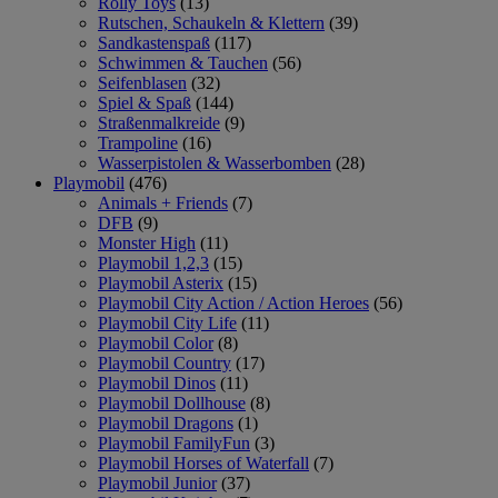
Rolly Toys
(13)
Rutschen, Schaukeln & Klettern
(39)
Sandkastenspaß
(117)
Schwimmen & Tauchen
(56)
Seifenblasen
(32)
Spiel & Spaß
(144)
Straßenmalkreide
(9)
Trampoline
(16)
Wasserpistolen & Wasserbomben
(28)
Playmobil
(476)
Animals + Friends
(7)
DFB
(9)
Monster High
(11)
Playmobil 1,2,3
(15)
Playmobil Asterix
(15)
Playmobil City Action / Action Heroes
(56)
Playmobil City Life
(11)
Playmobil Color
(8)
Playmobil Country
(17)
Playmobil Dinos
(11)
Playmobil Dollhouse
(8)
Playmobil Dragons
(1)
Playmobil FamilyFun
(3)
Playmobil Horses of Waterfall
(7)
Playmobil Junior
(37)