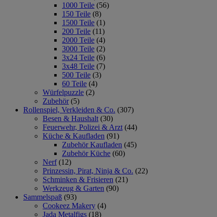
1000 Teile
(56)
150 Teile
(8)
1500 Teile
(1)
200 Teile
(11)
2000 Teile
(4)
3000 Teile
(2)
3x24 Teile
(6)
3x48 Teile
(7)
500 Teile
(3)
60 Teile
(4)
Würfelpuzzle
(2)
Zubehör
(5)
Rollenspiel, Verkleiden & Co.
(307)
Besen & Haushalt
(30)
Feuerwehr, Polizei & Arzt
(44)
Küche & Kaufladen
(91)
Zubehör Kaufladen
(45)
Zubehör Küche
(60)
Nerf
(12)
Prinzessin, Pirat, Ninja & Co.
(22)
Schminken & Frisieren
(21)
Werkzeug & Garten
(90)
Sammelspaß
(93)
Cookeez Makery
(4)
Jada Metalfigs
(18)