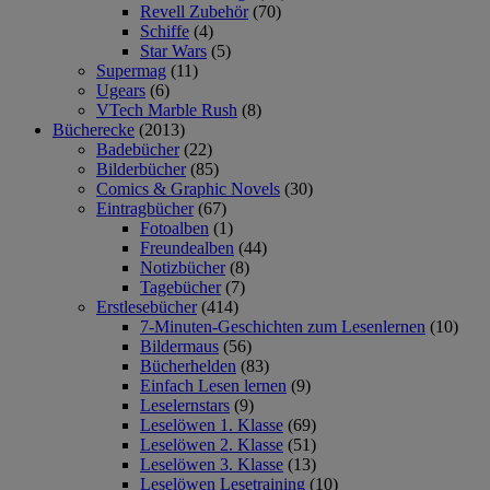
Revell Zubehör
(70)
Schiffe
(4)
Star Wars
(5)
Supermag
(11)
Ugears
(6)
VTech Marble Rush
(8)
Bücherecke
(2013)
Badebücher
(22)
Bilderbücher
(85)
Comics & Graphic Novels
(30)
Eintragbücher
(67)
Fotoalben
(1)
Freundealben
(44)
Notizbücher
(8)
Tagebücher
(7)
Erstlesebücher
(414)
7-Minuten-Geschichten zum Lesenlernen
(10)
Bildermaus
(56)
Bücherhelden
(83)
Einfach Lesen lernen
(9)
Leselernstars
(9)
Leselöwen 1. Klasse
(69)
Leselöwen 2. Klasse
(51)
Leselöwen 3. Klasse
(13)
Leselöwen Lesetraining
(10)