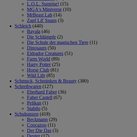
L.O.L. Surprise!
(15)
MGA's Miniverse
(10)
MrBeast Lab
(14)
Zapf Lil' Snaps
(3)
Schleich
(440)
Bayala
(46)
Die Schlümpfe
(2)
Die Schule der magischen Tiere
(11)
Dinosaurs
(50)
Eldrador Creatures
(51)
Farm World
(89)
Harry Potter
(25)
Horse Club
(81)
Wild Life
(85)
Schmuck, Schminken & Beauty
(380)
Schreibwaren
(127)
Eberhard Faber
(36)
Faber Castell
(67)
Pelikan
(1)
Stabilo
(5)
Schulranzen
(418)
Beckmann
(29)
Coocazoo
(11)
Der Die Das
(3)
Deuter
(17)