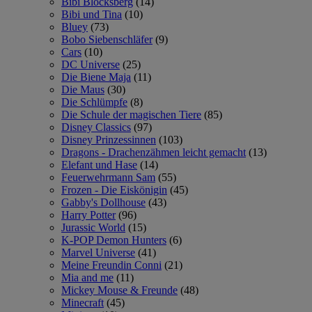
Bibi Blocksberg
(14)
Bibi und Tina
(10)
Bluey
(73)
Bobo Siebenschläfer
(9)
Cars
(10)
DC Universe
(25)
Die Biene Maja
(11)
Die Maus
(30)
Die Schlümpfe
(8)
Die Schule der magischen Tiere
(85)
Disney Classics
(97)
Disney Prinzessinnen
(103)
Dragons - Drachenzähmen leicht gemacht
(13)
Elefant und Hase
(14)
Feuerwehrmann Sam
(55)
Frozen - Die Eiskönigin
(45)
Gabby's Dollhouse
(43)
Harry Potter
(96)
Jurassic World
(15)
K-POP Demon Hunters
(6)
Marvel Universe
(41)
Meine Freundin Conni
(21)
Mia and me
(11)
Mickey Mouse & Freunde
(48)
Minecraft
(45)