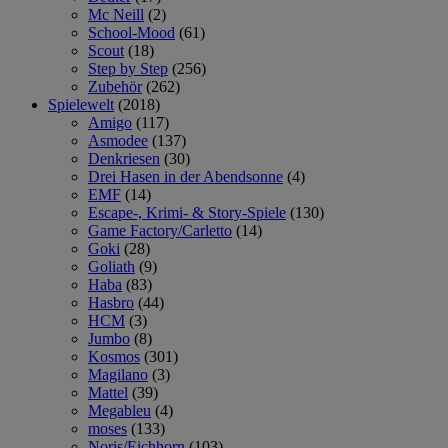
Mc Neill
(2)
School-Mood
(61)
Scout
(18)
Step by Step
(256)
Zubehör
(262)
Spielewelt
(2018)
Amigo
(117)
Asmodee
(137)
Denkriesen
(30)
Drei Hasen in der Abendsonne
(4)
EMF
(14)
Escape-, Krimi- & Story-Spiele
(130)
Game Factory/Carletto
(14)
Goki
(28)
Goliath
(9)
Haba
(83)
Hasbro
(44)
HCM
(3)
Jumbo
(8)
Kosmos
(301)
Magilano
(3)
Mattel
(39)
Megableu
(4)
moses
(133)
Noris/Eichhorn
(103)