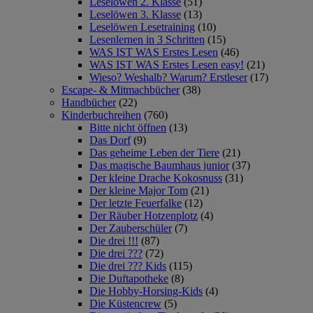
Leselöwen 2. Klasse
(51)
Leselöwen 3. Klasse
(13)
Leselöwen Lesetraining
(10)
Lesenlernen in 3 Schritten
(15)
WAS IST WAS Erstes Lesen
(46)
WAS IST WAS Erstes Lesen easy!
(21)
Wieso? Weshalb? Warum? Erstleser
(17)
Escape- & Mitmachbücher
(38)
Handbücher
(22)
Kinderbuchreihen
(760)
Bitte nicht öffnen
(13)
Das Dorf
(9)
Das geheime Leben der Tiere
(21)
Das magische Baumhaus junior
(37)
Der kleine Drache Kokosnuss
(31)
Der kleine Major Tom
(21)
Der letzte Feuerfalke
(12)
Der Räuber Hotzenplotz
(4)
Der Zauberschüler
(7)
Die drei !!!
(87)
Die drei ???
(72)
Die drei ??? Kids
(115)
Die Duftapotheke
(8)
Die Hobby-Horsing-Kids
(4)
Die Küstencrew
(5)