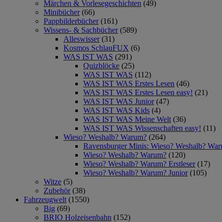
Märchen & Vorlesegeschichten
(49)
Minibücher
(66)
Pappbilderbücher
(161)
Wissens- & Sachbücher
(589)
Alleswisser
(31)
Kosmos SchlauFUX
(6)
WAS IST WAS
(291)
Quizblöcke
(25)
WAS IST WAS
(112)
WAS IST WAS Erstes Lesen
(46)
WAS IST WAS Erstes Lesen easy!
(21)
WAS IST WAS Junior
(47)
WAS IST WAS Kids
(4)
WAS IST WAS Meine Welt
(36)
WAS IST WAS Wissenschaften easy!
(11)
Wieso? Weshalb? Warum?
(264)
Ravensburger Minis: Wieso? Weshalb? Wa
Wieso? Weshalb? Warum?
(120)
Wieso? Weshalb? Warum? Erstleser
(17)
Wieso? Weshalb? Warum? Junior
(105)
Witze
(5)
Zubehör
(38)
Fahrzeugwelt
(1550)
Big
(69)
BRIO Holzeisenbahn
(152)