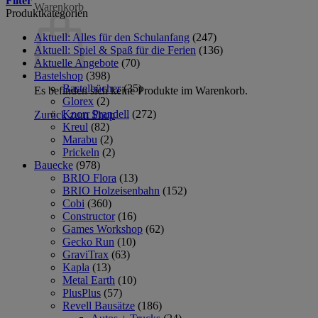
Filter
Warenkorb
Produktkategorien
Aktuell: Alles für den Schulanfang
(247)
Aktuell: Spiel & Spaß für die Ferien
(136)
Aktuelle Angebote
(70)
Bastelshop
(398)
Bastelbücher
(35)
Es befinden sich keine Produkte im Warenkorb.
Glorex
(2)
Knorr Prandell
(272)
Zurück zum Shop
Kreul
(82)
Marabu
(2)
Prickeln
(2)
Bauecke
(978)
BRIO Flora
(13)
BRIO Holzeisenbahn
(152)
Cobi
(360)
Constructor
(16)
Games Workshop
(62)
Gecko Run
(10)
GraviTrax
(63)
Kapla
(13)
Metal Earth
(10)
PlusPlus
(57)
Revell Bausätze
(186)