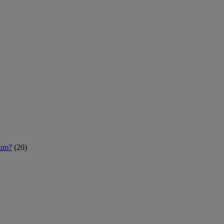
rum?
(20)