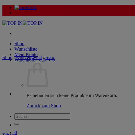
Zum
Inhalt
springen
Shop
Wunschliste
Mein Konto
Shop
/
Fahrzeugwelt
/
Siku
Warenkorb /
0,00
€
0
Es befinden sich keine Produkte im Warenkorb.
Zurück zum Shop
Suche
nach:
0