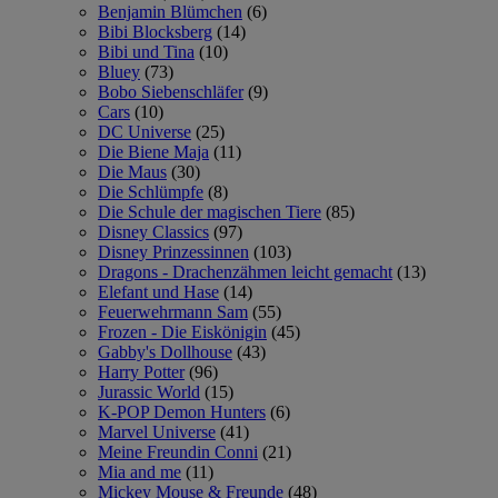
Benjamin Blümchen
(6)
Bibi Blocksberg
(14)
Bibi und Tina
(10)
Bluey
(73)
Bobo Siebenschläfer
(9)
Cars
(10)
DC Universe
(25)
Die Biene Maja
(11)
Die Maus
(30)
Die Schlümpfe
(8)
Die Schule der magischen Tiere
(85)
Disney Classics
(97)
Disney Prinzessinnen
(103)
Dragons - Drachenzähmen leicht gemacht
(13)
Elefant und Hase
(14)
Feuerwehrmann Sam
(55)
Frozen - Die Eiskönigin
(45)
Gabby's Dollhouse
(43)
Harry Potter
(96)
Jurassic World
(15)
K-POP Demon Hunters
(6)
Marvel Universe
(41)
Meine Freundin Conni
(21)
Mia and me
(11)
Mickey Mouse & Freunde
(48)