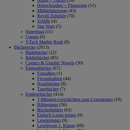
Autos + Trucks
(24)
Hubschrauber + Flugzeuge
(51)
Militärfahrzeuge
(43)
Revell Zubehör
(70)
Schiffe
(4)
Star Wars
(5)
Supermag
(11)
Ugears
(6)
VTech Marble Rush
(8)
Bücherecke
(2013)
Badebücher
(22)
Bilderbücher
(85)
Comics & Graphic Novels
(30)
Eintragbücher
(67)
Fotoalben
(1)
Freundealben
(44)
Notizbücher
(8)
Tagebücher
(7)
Erstlesebücher
(414)
7-Minuten-Geschichten zum Lesenlernen
(10)
Bildermaus
(56)
Bücherhelden
(83)
Einfach Lesen lernen
(9)
Leselernstars
(9)
Leselöwen 1. Klasse
(69)