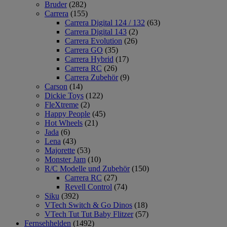
Bruder
(282)
Carrera
(155)
Carrera Digital 124 / 132
(63)
Carrera Digital 143
(2)
Carrera Evolution
(26)
Carrera GO
(35)
Carrera Hybrid
(17)
Carrera RC
(26)
Carrera Zubehör
(9)
Carson
(14)
Dickie Toys
(122)
FleXtreme
(2)
Happy People
(45)
Hot Wheels
(21)
Jada
(6)
Lena
(43)
Majorette
(53)
Monster Jam
(10)
R/C Modelle und Zubehör
(150)
Carrera RC
(27)
Revell Control
(74)
Siku
(392)
VTech Switch & Go Dinos
(18)
VTech Tut Tut Baby Flitzer
(57)
Fernsehhelden
(1492)