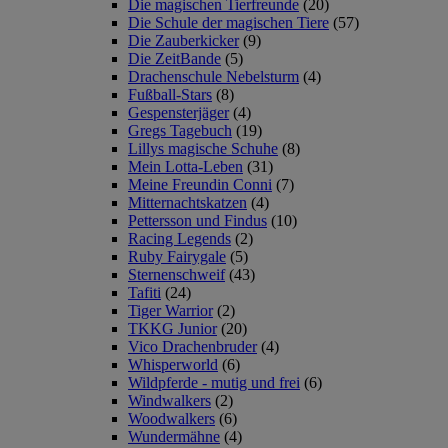
Die magischen Tierfreunde
(20)
Die Schule der magischen Tiere
(57)
Die Zauberkicker
(9)
Die ZeitBande
(5)
Drachenschule Nebelsturm
(4)
Fußball-Stars
(8)
Gespensterjäger
(4)
Gregs Tagebuch
(19)
Lillys magische Schuhe
(8)
Mein Lotta-Leben
(31)
Meine Freundin Conni
(7)
Mitternachtskatzen
(4)
Pettersson und Findus
(10)
Racing Legends
(2)
Ruby Fairygale
(5)
Sternenschweif
(43)
Tafiti
(24)
Tiger Warrior
(2)
TKKG Junior
(20)
Vico Drachenbruder
(4)
Whisperworld
(6)
Wildpferde - mutig und frei
(6)
Windwalkers
(2)
Woodwalkers
(6)
Wundermähne
(4)