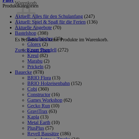
Filter
Warenkorb
Produktkategorien
Aktuell: Alles für den Schulanfang
(247)
Aktuell: Spiel & Spaß für die Ferien
(136)
Aktuelle Angebote
(70)
Bastelshop
(398)
Bastelbücher
(35)
Es befinden sich keine Produkte im Warenkorb.
Glorex
(2)
Knorr Prandell
(272)
Zurück zum Shop
Kreul
(82)
Marabu
(2)
Prickeln
(2)
Bauecke
(978)
BRIO Flora
(13)
BRIO Holzeisenbahn
(152)
Cobi
(360)
Constructor
(16)
Games Workshop
(62)
Gecko Run
(10)
GraviTrax
(63)
Kapla
(13)
Metal Earth
(10)
PlusPlus
(57)
Revell Bausätze
(186)