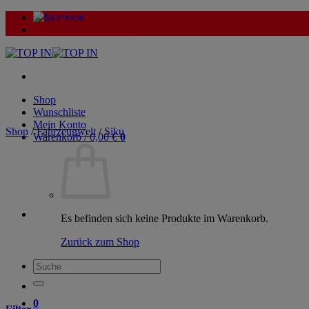
Zum
Inhalt
springen
Shop
Wunschliste
Mein Konto
Shop
/
Fahrzeugwelt
/
Siku
Warenkorb /
0,00
€
0
Es befinden sich keine Produkte im Warenkorb.
Zurück zum Shop
Suche
nach:
0