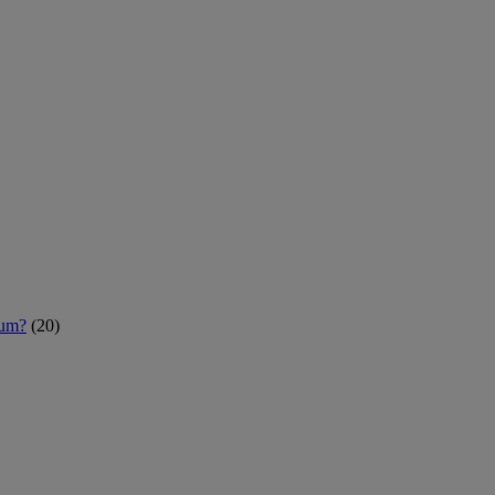
rum?
(20)