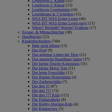
Leselöwen 2. Klasse
(51)
Leselöwen 3. Klasse
(13)
Leselöwen Lesetraining
(10)
Lesenlernen in 3 Schritten
(15)
WAS IST WAS Erstes Lesen
(46)
WAS IST WAS Erstes Lesen easy!
(21)
Wieso? Weshalb? Warum? Erstleser
(17)
Escape- & Mitmachbücher
(38)
Handbücher
(22)
Kinderbuchreihen
(760)
Bitte nicht öffnen
(13)
Das Dorf
(9)
Das geheime Leben der Tiere
(21)
Das magische Baumhaus junior
(37)
Der kleine Drache Kokosnuss
(31)
Der kleine Major Tom
(21)
Der letzte Feuerfalke
(12)
Der Räuber Hotzenplotz
(4)
Der Zauberschüler
(7)
Die drei !!!
(87)
Die drei ???
(72)
Die drei ??? Kids
(115)
Die Duftapotheke
(8)
Die Hobby-Horsing-Kids
(4)
Die Küstencrew
(5)