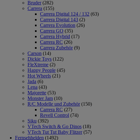
Bruder
(282)
Carrera
(155)
Carrera Digital 124 / 132
(63)
Carrera Digital 143
(2)
Carrera Evolution
(26)
Carrera GO
(35)
Carrera Hybrid
(17)
Carrera RC
(26)
Carrera Zubehör
(9)
Carson
(14)
Dickie Toys
(122)
FleXtreme
(2)
Happy People
(45)
Hot Wheels
(21)
Jada
(6)
Lena
(43)
Majorette
(53)
Monster Jam
(10)
R/C Modelle und Zubehör
(150)
Carrera RC
(27)
Revell Control
(74)
Siku
(392)
VTech Switch & Go Dinos
(18)
VTech Tut Tut Baby Flitzer
(57)
Fernsehhelden
(1492)