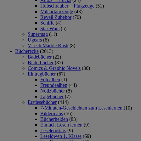
Autos + Trucks
(24)
Hubschrauber + Flugzeuge
(51)
Militärfahrzeuge
(43)
Revell Zubehör
(70)
Schiffe
(4)
Star Wars
(5)
Supermag
(11)
Ugears
(6)
VTech Marble Rush
(8)
Bücherecke
(2013)
Badebücher
(22)
Bilderbücher
(85)
Comics & Graphic Novels
(30)
Eintragbücher
(67)
Fotoalben
(1)
Freundealben
(44)
Notizbücher
(8)
Tagebücher
(7)
Erstlesebücher
(414)
7-Minuten-Geschichten zum Lesenlernen
(10)
Bildermaus
(56)
Bücherhelden
(83)
Einfach Lesen lernen
(9)
Leselernstars
(9)
Leselöwen 1. Klasse
(69)