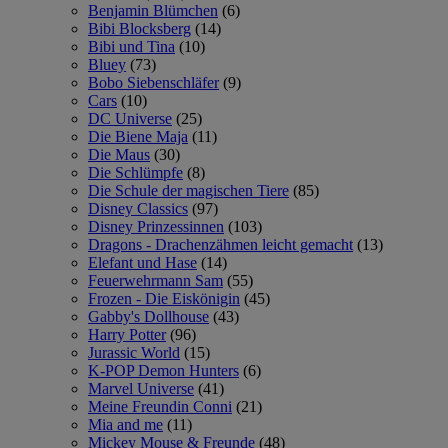
Benjamin Blümchen
(6)
Bibi Blocksberg
(14)
Bibi und Tina
(10)
Bluey
(73)
Bobo Siebenschläfer
(9)
Cars
(10)
DC Universe
(25)
Die Biene Maja
(11)
Die Maus
(30)
Die Schlümpfe
(8)
Die Schule der magischen Tiere
(85)
Disney Classics
(97)
Disney Prinzessinnen
(103)
Dragons - Drachenzähmen leicht gemacht
(13)
Elefant und Hase
(14)
Feuerwehrmann Sam
(55)
Frozen - Die Eiskönigin
(45)
Gabby's Dollhouse
(43)
Harry Potter
(96)
Jurassic World
(15)
K-POP Demon Hunters
(6)
Marvel Universe
(41)
Meine Freundin Conni
(21)
Mia and me
(11)
Mickey Mouse & Freunde
(48)