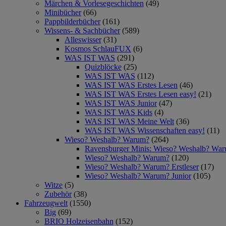
Märchen & Vorlesegeschichten
(49)
Minibücher
(66)
Pappbilderbücher
(161)
Wissens- & Sachbücher
(589)
Alleswisser
(31)
Kosmos SchlauFUX
(6)
WAS IST WAS
(291)
Quizblöcke
(25)
WAS IST WAS
(112)
WAS IST WAS Erstes Lesen
(46)
WAS IST WAS Erstes Lesen easy!
(21)
WAS IST WAS Junior
(47)
WAS IST WAS Kids
(4)
WAS IST WAS Meine Welt
(36)
WAS IST WAS Wissenschaften easy!
(11)
Wieso? Weshalb? Warum?
(264)
Ravensburger Minis: Wieso? Weshalb? Wa
Wieso? Weshalb? Warum?
(120)
Wieso? Weshalb? Warum? Erstleser
(17)
Wieso? Weshalb? Warum? Junior
(105)
Witze
(5)
Zubehör
(38)
Fahrzeugwelt
(1550)
Big
(69)
BRIO Holzeisenbahn
(152)