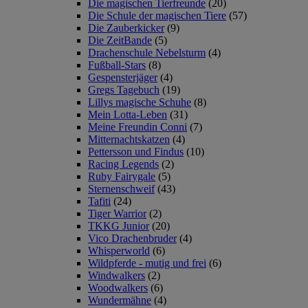
Die magischen Tierfreunde
(20)
Die Schule der magischen Tiere
(57)
Die Zauberkicker
(9)
Die ZeitBande
(5)
Drachenschule Nebelsturm
(4)
Fußball-Stars
(8)
Gespensterjäger
(4)
Gregs Tagebuch
(19)
Lillys magische Schuhe
(8)
Mein Lotta-Leben
(31)
Meine Freundin Conni
(7)
Mitternachtskatzen
(4)
Pettersson und Findus
(10)
Racing Legends
(2)
Ruby Fairygale
(5)
Sternenschweif
(43)
Tafiti
(24)
Tiger Warrior
(2)
TKKG Junior
(20)
Vico Drachenbruder
(4)
Whisperworld
(6)
Wildpferde - mutig und frei
(6)
Windwalkers
(2)
Woodwalkers
(6)
Wundermähne
(4)