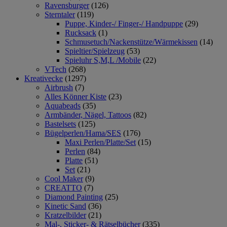
Ravensburger
(126)
Sterntaler
(119)
Puppe, Kinder-/ Finger-/ Handpuppe
(29)
Rucksack
(1)
Schmusetuch/Nackenstütze/Wärmekissen
(14)
Spieltier/Spielzeug
(53)
Spieluhr S,M,L /Mobile
(22)
VTech
(268)
Kreativecke
(1297)
Airbrush
(7)
Alles Könner Kiste
(23)
Aquabeads
(35)
Armbänder, Nägel, Tattoos
(82)
Bastelsets
(125)
Bügelperlen/Hama/SES
(176)
Maxi Perlen/Platte/Set
(15)
Perlen
(84)
Platte
(51)
Set
(21)
Cool Maker
(9)
CREATTO
(7)
Diamond Painting
(25)
Kinetic Sand
(36)
Kratzelbilder
(21)
Mal-, Sticker- & Rätselbücher
(335)