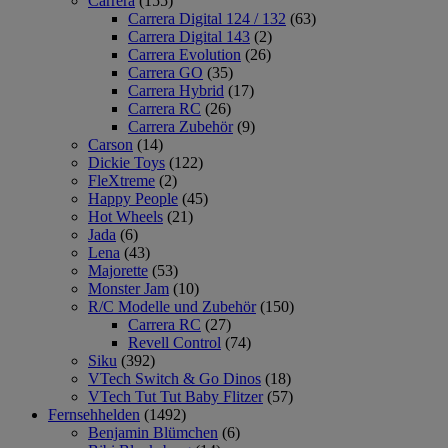
Carrera
(155)
Carrera Digital 124 / 132
(63)
Carrera Digital 143
(2)
Carrera Evolution
(26)
Carrera GO
(35)
Carrera Hybrid
(17)
Carrera RC
(26)
Carrera Zubehör
(9)
Carson
(14)
Dickie Toys
(122)
FleXtreme
(2)
Happy People
(45)
Hot Wheels
(21)
Jada
(6)
Lena
(43)
Majorette
(53)
Monster Jam
(10)
R/C Modelle und Zubehör
(150)
Carrera RC
(27)
Revell Control
(74)
Siku
(392)
VTech Switch & Go Dinos
(18)
VTech Tut Tut Baby Flitzer
(57)
Fernsehhelden
(1492)
Benjamin Blümchen
(6)