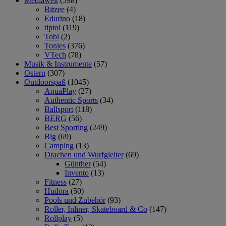
Mediawelt
(598)
Bitzee
(4)
Edurino
(18)
tiptoi
(119)
Tobi
(2)
Tonies
(376)
VTech
(78)
Musik & Instrumente
(57)
Ostern
(307)
Outdoorspaß
(1045)
AquaPlay
(27)
Authentic Sports
(34)
Ballsport
(118)
BERG
(56)
Best Sporting
(249)
Big
(69)
Camping
(13)
Drachen und Wurfgleiter
(69)
Günther
(54)
Invento
(13)
Fitness
(27)
Hudora
(50)
Pools und Zubehör
(93)
Roller, Inliner, Skateboard & Co
(147)
Rollplay
(5)