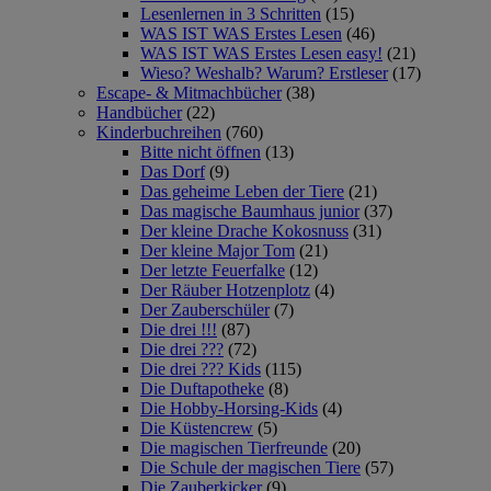
Lesenlernen in 3 Schritten
(15)
WAS IST WAS Erstes Lesen
(46)
WAS IST WAS Erstes Lesen easy!
(21)
Wieso? Weshalb? Warum? Erstleser
(17)
Escape- & Mitmachbücher
(38)
Handbücher
(22)
Kinderbuchreihen
(760)
Bitte nicht öffnen
(13)
Das Dorf
(9)
Das geheime Leben der Tiere
(21)
Das magische Baumhaus junior
(37)
Der kleine Drache Kokosnuss
(31)
Der kleine Major Tom
(21)
Der letzte Feuerfalke
(12)
Der Räuber Hotzenplotz
(4)
Der Zauberschüler
(7)
Die drei !!!
(87)
Die drei ???
(72)
Die drei ??? Kids
(115)
Die Duftapotheke
(8)
Die Hobby-Horsing-Kids
(4)
Die Küstencrew
(5)
Die magischen Tierfreunde
(20)
Die Schule der magischen Tiere
(57)
Die Zauberkicker
(9)