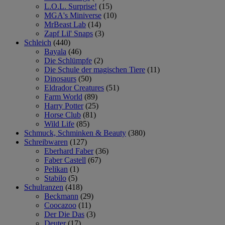
L.O.L. Surprise!
(15)
MGA's Miniverse
(10)
MrBeast Lab
(14)
Zapf Lil' Snaps
(3)
Schleich
(440)
Bayala
(46)
Die Schlümpfe
(2)
Die Schule der magischen Tiere
(11)
Dinosaurs
(50)
Eldrador Creatures
(51)
Farm World
(89)
Harry Potter
(25)
Horse Club
(81)
Wild Life
(85)
Schmuck, Schminken & Beauty
(380)
Schreibwaren
(127)
Eberhard Faber
(36)
Faber Castell
(67)
Pelikan
(1)
Stabilo
(5)
Schulranzen
(418)
Beckmann
(29)
Coocazoo
(11)
Der Die Das
(3)
Deuter
(17)