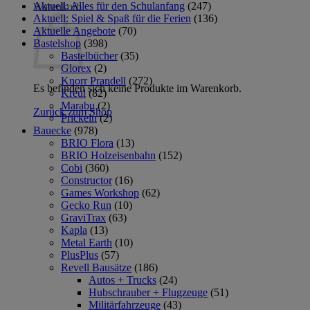
Aktuell: Alles für den Schulanfang
(247)
Warenkorb
Aktuell: Spiel & Spaß für die Ferien
(136)
Aktuelle Angebote
(70)
Bastelshop
(398)
Bastelbücher
(35)
Glorex
(2)
Knorr Prandell
(272)
Es befinden sich keine Produkte im Warenkorb.
Kreul
(82)
Marabu
(2)
Zurück zum Shop
Prickeln
(2)
Bauecke
(978)
BRIO Flora
(13)
BRIO Holzeisenbahn
(152)
Cobi
(360)
Constructor
(16)
Games Workshop
(62)
Gecko Run
(10)
GraviTrax
(63)
Kapla
(13)
Metal Earth
(10)
PlusPlus
(57)
Revell Bausätze
(186)
Autos + Trucks
(24)
Hubschrauber + Flugzeuge
(51)
Militärfahrzeuge
(43)