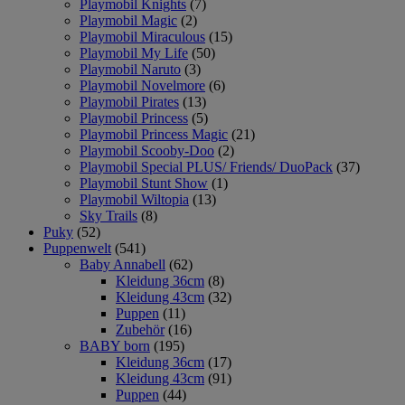
Playmobil Knights
(7)
Playmobil Magic
(2)
Playmobil Miraculous
(15)
Playmobil My Life
(50)
Playmobil Naruto
(3)
Playmobil Novelmore
(6)
Playmobil Pirates
(13)
Playmobil Princess
(5)
Playmobil Princess Magic
(21)
Playmobil Scooby-Doo
(2)
Playmobil Special PLUS/ Friends/ DuoPack
(37)
Playmobil Stunt Show
(1)
Playmobil Wiltopia
(13)
Sky Trails
(8)
Puky
(52)
Puppenwelt
(541)
Baby Annabell
(62)
Kleidung 36cm
(8)
Kleidung 43cm
(32)
Puppen
(11)
Zubehör
(16)
BABY born
(195)
Kleidung 36cm
(17)
Kleidung 43cm
(91)
Puppen
(44)