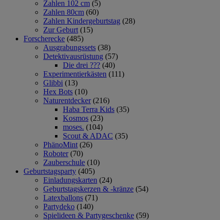
Zahlen 102 cm
(5)
Zahlen 80cm
(60)
Zahlen Kindergeburtstag
(28)
Zur Geburt
(15)
Forscherecke
(485)
Ausgrabungssets
(38)
Detektivausrüstung
(57)
Die drei ???
(40)
Experimentierkästen
(111)
Glibbi
(13)
Hex Bots
(10)
Naturentdecker
(216)
Haba Terra Kids
(35)
Kosmos
(23)
moses.
(104)
Scout & ADAC
(35)
PhänoMint
(26)
Roboter
(70)
Zauberschule
(10)
Geburtstagsparty
(405)
Einladungskarten
(24)
Geburtstagskerzen & -kränze
(54)
Latexballons
(71)
Partydeko
(140)
Spielideen & Partygeschenke
(59)