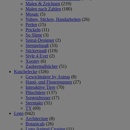
Malen & Zeichnen
(219)
Malen nach Zahlen
(180)
Mosaic
(5)
Nähen, Sticken, Handarbeiten
(26)
Perlen
(15)
Prickeln
(11)
So Slime
(3)
Spiral-Designer
(2)
Stempelspaß
(33)
Stickerspaß
(119)
Style 4 Ever
(2)
Xoomy
(6)
Zaubermalbücher
(51)
Kuschelecke
(326)
Gewichtstiere by Astrup
(8)
Hand- und Fingerpuppen
(27)
Interaktive Tiere
(70)
Plüschtiere
(137)
Sorgenfresser
(17)
Sterntaler
(31)
TY
(69)
Lego
(942)
Architecture
(8)
Botanicals
(26)
Lego Animal Crosing
(11)