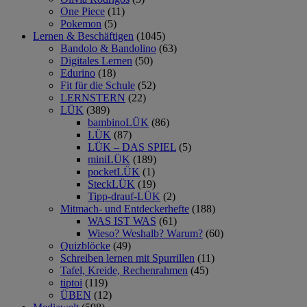
One Piece
(11)
Pokemon
(5)
Lernen & Beschäftigen
(1045)
Bandolo & Bandolino
(63)
Digitales Lernen
(50)
Edurino
(18)
Fit für die Schule
(52)
LERNSTERN
(22)
LÜK
(389)
bambinoLÜK
(86)
LÜK
(87)
LÜK – DAS SPIEL
(5)
miniLÜK
(189)
pocketLÜK
(1)
SteckLÜK
(19)
Tipp-drauf-LÜK
(2)
Mitmach- und Entdeckerhefte
(188)
WAS IST WAS
(61)
Wieso? Weshalb? Warum?
(60)
Quizblöcke
(49)
Schreiben lernen mit Spurrillen
(11)
Tafel, Kreide, Rechenrahmen
(45)
tiptoi
(119)
ÜBEN
(12)