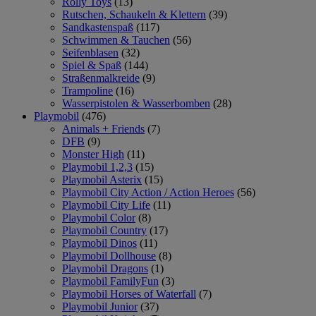
Rolly Toys
(13)
Rutschen, Schaukeln & Klettern
(39)
Sandkastenspaß
(117)
Schwimmen & Tauchen
(56)
Seifenblasen
(32)
Spiel & Spaß
(144)
Straßenmalkreide
(9)
Trampoline
(16)
Wasserpistolen & Wasserbomben
(28)
Playmobil
(476)
Animals + Friends
(7)
DFB
(9)
Monster High
(11)
Playmobil 1,2,3
(15)
Playmobil Asterix
(15)
Playmobil City Action / Action Heroes
(56)
Playmobil City Life
(11)
Playmobil Color
(8)
Playmobil Country
(17)
Playmobil Dinos
(11)
Playmobil Dollhouse
(8)
Playmobil Dragons
(1)
Playmobil FamilyFun
(3)
Playmobil Horses of Waterfall
(7)
Playmobil Junior
(37)