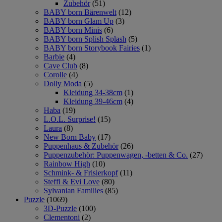
Zubehör
(51)
BABY born Bärenwelt
(12)
BABY born Glam Up
(3)
BABY born Minis
(6)
BABY born Splish Splash
(5)
BABY born Storybook Fairies
(1)
Barbie
(4)
Cave Club
(8)
Corolle
(4)
Dolly Moda
(5)
Kleidung 34-38cm
(1)
Kleidung 39-46cm
(4)
Haba
(19)
L.O.L. Surprise!
(15)
Laura
(8)
New Born Baby
(17)
Puppenhaus & Zubehör
(26)
Puppenzubehör: Puppenwagen, -betten & Co.
(27)
Rainbow High
(10)
Schmink- & Frisierkopf
(11)
Steffi & Evi Love
(80)
Sylvanian Families
(85)
Puzzle
(1069)
3D-Puzzle
(100)
Clementoni
(2)