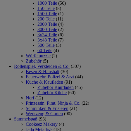
1000 Teile
(56)
150 Teile
(8)
1500 Teile
(1)
200 Teile
(11)
2000 Teile
(4)
3000 Teile
(2)
3x24 Teile
(6)
3x48 Teile
(7)
500 Teile
(3)
60 Teile
(4)
Würfelpuzzle
(2)
Zubehör
(5)
Rollenspiel, Verkleiden & Co.
(307)
Besen & Haushalt
(30)
Feuerwehr, Polizei & Arzt
(44)
Küche & Kaufladen
(91)
Zubehör Kaufladen
(45)
Zubehör Küche
(60)
Nerf
(12)
Prinzessin, Pirat, Ninja & Co.
(22)
Schminken & Frisieren
(21)
Werkzeug & Garten
(90)
Sammelspaß
(93)
Cookeez Makery
(4)
Jada Metalfigs
(18)