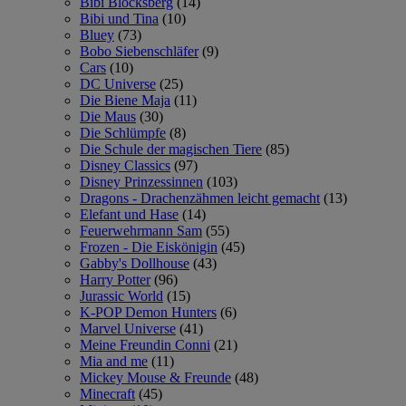
Bibi Blocksberg
(14)
Bibi und Tina
(10)
Bluey
(73)
Bobo Siebenschläfer
(9)
Cars
(10)
DC Universe
(25)
Die Biene Maja
(11)
Die Maus
(30)
Die Schlümpfe
(8)
Die Schule der magischen Tiere
(85)
Disney Classics
(97)
Disney Prinzessinnen
(103)
Dragons - Drachenzähmen leicht gemacht
(13)
Elefant und Hase
(14)
Feuerwehrmann Sam
(55)
Frozen - Die Eiskönigin
(45)
Gabby's Dollhouse
(43)
Harry Potter
(96)
Jurassic World
(15)
K-POP Demon Hunters
(6)
Marvel Universe
(41)
Meine Freundin Conni
(21)
Mia and me
(11)
Mickey Mouse & Freunde
(48)
Minecraft
(45)