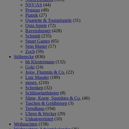
NSV/AS
(44)
Pegasus
(49)
Piatnik
(27)
Quartette & Trumpfspiele
(31)
Quiz-Spiele
(72)
Ravensburger
(428)
Schmidt
(235)
Smart Games
(65)
Spin Master
(17)
Zoch
(59)
Stöberecke
(836)
bb Klostermann
(132)
Goki
(24)
Jojos, Flummis & Co.
(22)
Lutz Mauder
(189)
moses.
(210)
Schenken
(32)
Schlüsselanhänger
(8)
Slime, Knete, Squishies & Co.
(46)
Taschen & Geldbörsen
(3)
Trendhaus
(194)
Uhren & Wecker
(29)
Unkategorisiert
(10)
Weihnachten
(158)