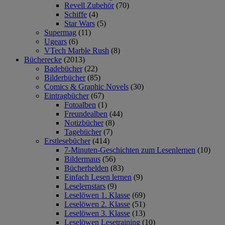
Revell Zubehör
(70)
Schiffe
(4)
Star Wars
(5)
Supermag
(11)
Ugears
(6)
VTech Marble Rush
(8)
Bücherecke
(2013)
Badebücher
(22)
Bilderbücher
(85)
Comics & Graphic Novels
(30)
Eintragbücher
(67)
Fotoalben
(1)
Freundealben
(44)
Notizbücher
(8)
Tagebücher
(7)
Erstlesebücher
(414)
7-Minuten-Geschichten zum Lesenlernen
(10)
Bildermaus
(56)
Bücherhelden
(83)
Einfach Lesen lernen
(9)
Leselernstars
(9)
Leselöwen 1. Klasse
(69)
Leselöwen 2. Klasse
(51)
Leselöwen 3. Klasse
(13)
Leselöwen Lesetraining
(10)