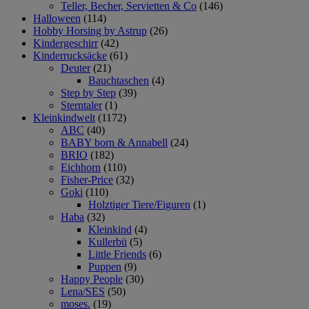
Teller, Becher, Servietten & Co
(146)
Halloween
(114)
Hobby Horsing by Astrup
(26)
Kindergeschirr
(42)
Kinderrucksäcke
(61)
Deuter
(21)
Bauchtaschen
(4)
Step by Step
(39)
Sterntaler
(1)
Kleinkindwelt
(1172)
ABC
(40)
BABY born & Annabell
(24)
BRIO
(182)
Eichhorn
(110)
Fisher-Price
(32)
Goki
(110)
Holztiger Tiere/Figuren
(1)
Haba
(32)
Kleinkind
(4)
Kullerbü
(5)
Little Friends
(6)
Puppen
(9)
Happy People
(30)
Lena/SES
(50)
moses.
(19)