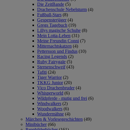
Die ZeitBande
(5)
Drachenschule Nebelsturm
(4)
Fußball-Stars
(8)
Gespensterjäger
(4)
Gregs Tagebuch
(19)
Lillys magische Schuhe
(8)
Mein Lotta-Leben
(31)
Meine Freundin Conni
(7)
Mitternachtskatzen
(4)
Pettersson und Findus
(10)
Racing Legends
(2)
Ruby Fairygale
(5)
Sternenschweif
(43)
Tafiti
(24)
Tiger Warrior
(2)
TKKG Junior
(20)
Vico Drachenbruder
(4)
Whisperworld
(6)
Wildpferde - mutig und frei
(6)
Windwalkers
(2)
Woodwalkers
(6)
Wundermähne
(4)
Märchen & Vorlesegeschichten
(49)
Minibücher
(66)
Pappbilderbücher
(161)