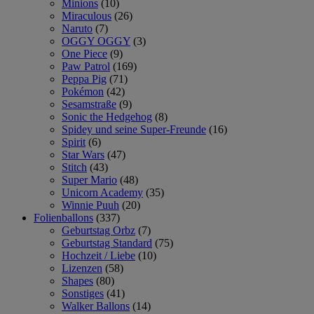
Minions
(10)
Miraculous
(26)
Naruto
(7)
OGGY OGGY
(3)
One Piece
(9)
Paw Patrol
(169)
Peppa Pig
(71)
Pokémon
(42)
Sesamstraße
(9)
Sonic the Hedgehog
(8)
Spidey und seine Super-Freunde
(16)
Spirit
(6)
Star Wars
(47)
Stitch
(43)
Super Mario
(48)
Unicorn Academy
(35)
Winnie Puuh
(20)
Folienballons
(337)
Geburtstag Orbz
(7)
Geburtstag Standard
(75)
Hochzeit / Liebe
(10)
Lizenzen
(58)
Shapes
(80)
Sonstiges
(41)
Walker Ballons
(14)