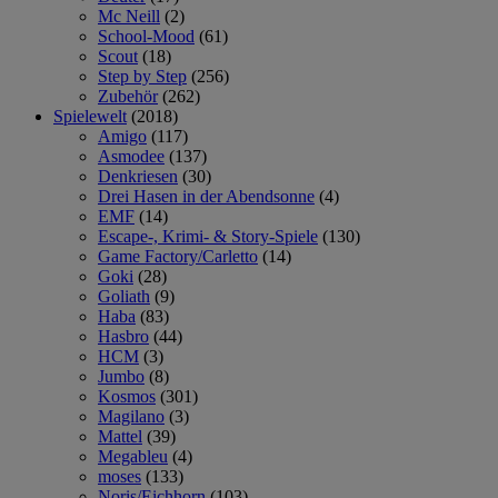
Mc Neill
(2)
School-Mood
(61)
Scout
(18)
Step by Step
(256)
Zubehör
(262)
Spielewelt
(2018)
Amigo
(117)
Asmodee
(137)
Denkriesen
(30)
Drei Hasen in der Abendsonne
(4)
EMF
(14)
Escape-, Krimi- & Story-Spiele
(130)
Game Factory/Carletto
(14)
Goki
(28)
Goliath
(9)
Haba
(83)
Hasbro
(44)
HCM
(3)
Jumbo
(8)
Kosmos
(301)
Magilano
(3)
Mattel
(39)
Megableu
(4)
moses
(133)
Noris/Eichhorn
(103)