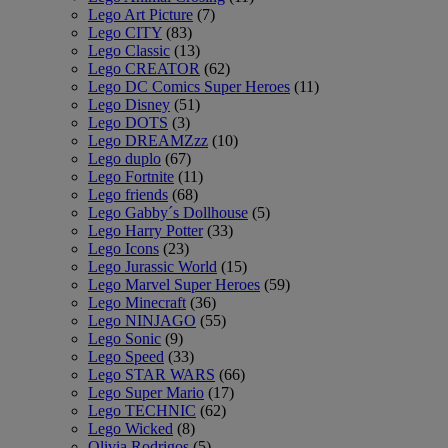
Lego Art Picture
(7)
Lego CITY
(83)
Lego Classic
(13)
Lego CREATOR
(62)
Lego DC Comics Super Heroes
(11)
Lego Disney
(51)
Lego DOTS
(3)
Lego DREAMZzz
(10)
Lego duplo
(67)
Lego Fortnite
(11)
Lego friends
(68)
Lego Gabby´s Dollhouse
(5)
Lego Harry Potter
(33)
Lego Icons
(23)
Lego Jurassic World
(15)
Lego Marvel Super Heroes
(59)
Lego Minecraft
(36)
Lego NINJAGO
(55)
Lego Sonic
(9)
Lego Speed
(33)
Lego STAR WARS
(66)
Lego Super Mario
(17)
Lego TECHNIC
(62)
Lego Wicked
(8)
Olivia Rodrigos
(5)