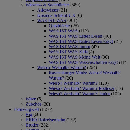
Wissens- & Sachbücher
(589)
Alleswisser
(31)
Kosmos SchlauFUX
(6)
WAS IST WAS
(291)
Quizblöcke
(25)
WAS IST WAS
(112)
WAS IST WAS Erstes Lesen
(46)
WAS IST WAS Erstes Lesen easy!
(21)
WAS IST WAS Junior
(47)
WAS IST WAS Kids
(4)
WAS IST WAS Meine Welt
(36)
WAS IST WAS Wissenschaften easy!
(11)
Wieso? Weshalb? Warum?
(264)
Ravensburger Minis: Wieso? Weshalb?
Warum?
(20)
Wieso? Weshalb? Warum?
(120)
Wieso? Weshalb? Warum? Erstleser
(17)
Wieso? Weshalb? Warum? Junior
(105)
Witze
(5)
Zubehör
(38)
Fahrzeugwelt
(1550)
Big
(69)
BRIO Holzeisenbahn
(152)
Bruder
(282)