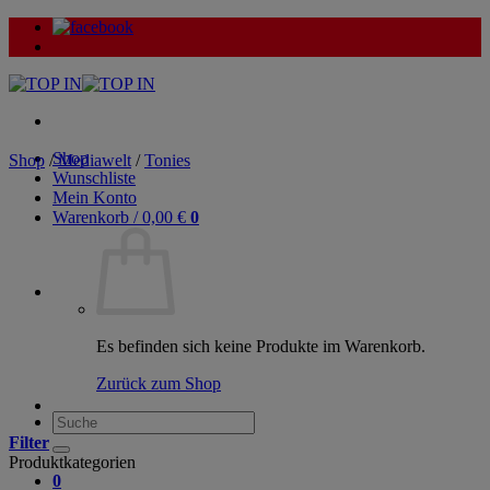
Zum
Inhalt
springen
Shop
Shop
/
Mediawelt
/
Tonies
Wunschliste
Mein Konto
Warenkorb /
0,00
€
0
Es befinden sich keine Produkte im Warenkorb.
Zurück zum Shop
Suche
nach:
Filter
Produktkategorien
0