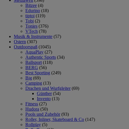
Mediawelt
(598)
Bitzee
(4)
Edurino
(18)
tiptoi
(119)
Tobi
(2)
Tonies
(376)
VTech
(78)
Musik & Instrumente
(57)
Ostern
(307)
Outdoorspaß
(1045)
AquaPlay
(27)
Authentic Sports
(34)
Ballsport
(118)
BERG
(56)
Best Sporting
(249)
Big
(69)
Camping
(13)
Drachen und Wurfgleiter
(69)
Günther
(54)
Invento
(13)
Fitness
(27)
Hudora
(50)
Pools und Zubehör
(93)
Roller, Inliner, Skateboard & Co
(147)
Rollplay
(5)