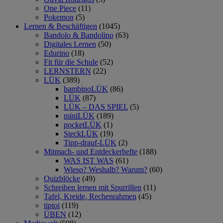
One Piece
(11)
Pokemon
(5)
Lernen & Beschäftigen
(1045)
Bandolo & Bandolino
(63)
Digitales Lernen
(50)
Edurino
(18)
Fit für die Schule
(52)
LERNSTERN
(22)
LÜK
(389)
bambinoLÜK
(86)
LÜK
(87)
LÜK – DAS SPIEL
(5)
miniLÜK
(189)
pocketLÜK
(1)
SteckLÜK
(19)
Tipp-drauf-LÜK
(2)
Mitmach- und Entdeckerhefte
(188)
WAS IST WAS
(61)
Wieso? Weshalb? Warum?
(60)
Quizblöcke
(49)
Schreiben lernen mit Spurrillen
(11)
Tafel, Kreide, Rechenrahmen
(45)
tiptoi
(119)
ÜBEN
(12)