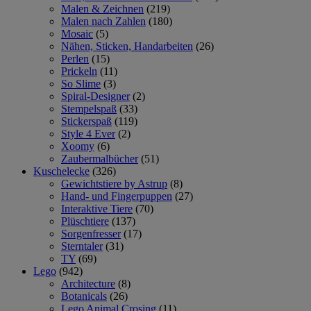
Malen & Zeichnen
(219)
Malen nach Zahlen
(180)
Mosaic
(5)
Nähen, Sticken, Handarbeiten
(26)
Perlen
(15)
Prickeln
(11)
So Slime
(3)
Spiral-Designer
(2)
Stempelspaß
(33)
Stickerspaß
(119)
Style 4 Ever
(2)
Xoomy
(6)
Zaubermalbücher
(51)
Kuschelecke
(326)
Gewichtstiere by Astrup
(8)
Hand- und Fingerpuppen
(27)
Interaktive Tiere
(70)
Plüschtiere
(137)
Sorgenfresser
(17)
Sterntaler
(31)
TY
(69)
Lego
(942)
Architecture
(8)
Botanicals
(26)
Lego Animal Crosing
(11)