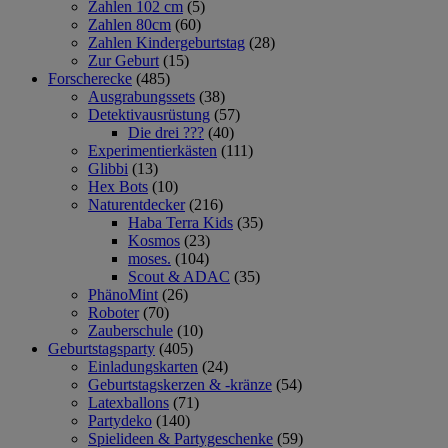
Zahlen 102 cm
(5)
Zahlen 80cm
(60)
Zahlen Kindergeburtstag
(28)
Zur Geburt
(15)
Forscherecke
(485)
Ausgrabungssets
(38)
Detektivausrüstung
(57)
Die drei ???
(40)
Experimentierkästen
(111)
Glibbi
(13)
Hex Bots
(10)
Naturentdecker
(216)
Haba Terra Kids
(35)
Kosmos
(23)
moses.
(104)
Scout & ADAC
(35)
PhänoMint
(26)
Roboter
(70)
Zauberschule
(10)
Geburtstagsparty
(405)
Einladungskarten
(24)
Geburtstagskerzen & -kränze
(54)
Latexballons
(71)
Partydeko
(140)
Spielideen & Partygeschenke
(59)