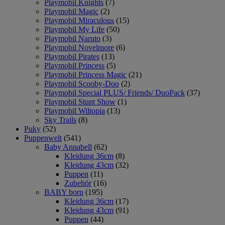
Playmobil Knights
(7)
Playmobil Magic
(2)
Playmobil Miraculous
(15)
Playmobil My Life
(50)
Playmobil Naruto
(3)
Playmobil Novelmore
(6)
Playmobil Pirates
(13)
Playmobil Princess
(5)
Playmobil Princess Magic
(21)
Playmobil Scooby-Doo
(2)
Playmobil Special PLUS/ Friends/ DuoPack
(37)
Playmobil Stunt Show
(1)
Playmobil Wiltopia
(13)
Sky Trails
(8)
Puky
(52)
Puppenwelt
(541)
Baby Annabell
(62)
Kleidung 36cm
(8)
Kleidung 43cm
(32)
Puppen
(11)
Zubehör
(16)
BABY born
(195)
Kleidung 36cm
(17)
Kleidung 43cm
(91)
Puppen
(44)