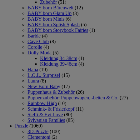
Zubehör
(51)
BABY born Bärenwelt
(12)
BABY born Glam Up
(3)
BABY born Minis
(6)
BABY born Splish Splash
(5)
BABY born Storybook Fairies
(1)
Barbie
(4)
Cave Club
(8)
Corolle
(4)
Dolly Moda
(5)
Kleidung 34-38cm
(1)
Kleidung 39-46cm
(4)
Haba
(19)
L.O.L. Surprise!
(15)
Laura
(8)
New Born Baby
(17)
Puppenhaus & Zubehör
(26)
Puppenzubehör: Puppenwagen, -betten & Co.
(27)
Rainbow High
(10)
Schmink- & Frisierkopf
(11)
Steffi & Evi Love
(80)
Sylvanian Families
(85)
Puzzle
(1069)
3D-Puzzle
(100)
Clementoni
(2)