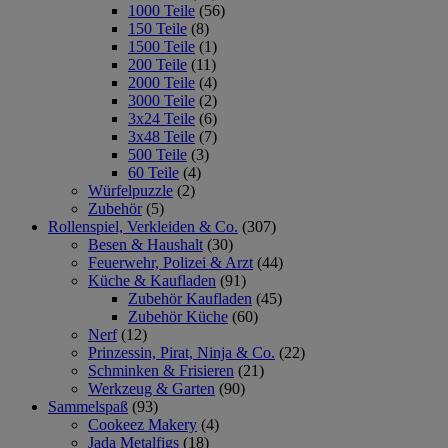
1000 Teile
(56)
150 Teile
(8)
1500 Teile
(1)
200 Teile
(11)
2000 Teile
(4)
3000 Teile
(2)
3x24 Teile
(6)
3x48 Teile
(7)
500 Teile
(3)
60 Teile
(4)
Würfelpuzzle
(2)
Zubehör
(5)
Rollenspiel, Verkleiden & Co.
(307)
Besen & Haushalt
(30)
Feuerwehr, Polizei & Arzt
(44)
Küche & Kaufladen
(91)
Zubehör Kaufladen
(45)
Zubehör Küche
(60)
Nerf
(12)
Prinzessin, Pirat, Ninja & Co.
(22)
Schminken & Frisieren
(21)
Werkzeug & Garten
(90)
Sammelspaß
(93)
Cookeez Makery
(4)
Jada Metalfigs
(18)