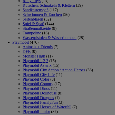
Rolly Toys
(13)
Rutschen, Schaukeln & Klettern
(39)
Sandkastenspaß
(117)
Schwimmen & Tauchen
(56)
Seifenblasen
(32)
Spiel & Spaß
(144)
Straßenmalkreide
(9)
Trampoline
(16)
Wasserpistolen & Wasserbomben
(28)
Playmobil
(476)
Animals + Friends
(7)
DFB
(9)
Monster High
(11)
Playmobil 1,2,3
(15)
Playmobil Asterix
(15)
Playmobil City Action / Action Heroes
(56)
Playmobil City Life
(11)
Playmobil Color
(8)
Playmobil Country
(17)
Playmobil Dinos
(11)
Playmobil Dollhouse
(8)
Playmobil Dragons
(1)
Playmobil FamilyFun
(3)
Playmobil Horses of Waterfall
(7)
Playmobil Junior
(37)