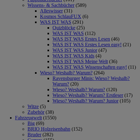
Wissens- & Sachbücher
(589)
Alleswisser
(31)
Kosmos SchlauFUX
(6)
WAS IST WAS
(291)
Quizblöcke
(25)
WAS IST WAS
(112)
WAS IST WAS Erstes Lesen
(46)
WAS IST WAS Erstes Lesen easy!
(21)
WAS IST WAS Junior
(47)
WAS IST WAS Kids
(4)
WAS IST WAS Meine Welt
(36)
WAS IST WAS Wissenschaften easy!
(11)
Wieso? Weshalb? Warum?
(264)
Ravensburger Minis: Wieso? Weshalb?
Warum?
(20)
Wieso? Weshalb? Warum?
(120)
Wieso? Weshalb? Warum? Erstleser
(17)
Wieso? Weshalb? Warum? Junior
(105)
Witze
(5)
Zubehör
(38)
Fahrzeugwelt
(1550)
Big
(69)
BRIO Holzeisenbahn
(152)
Bruder
(282)