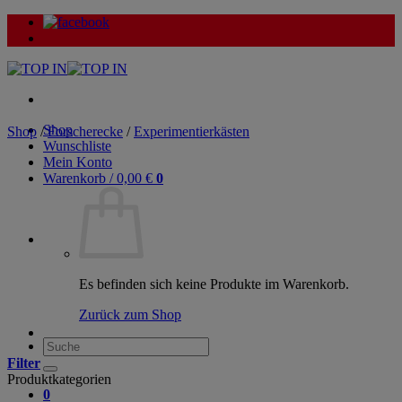
Zum
Inhalt
springen
Shop
Shop
/
Forscherecke
/
Experimentierkästen
Wunschliste
Mein Konto
Warenkorb /
0,00
€
0
Es befinden sich keine Produkte im Warenkorb.
Zurück zum Shop
Suche
nach:
Filter
Produktkategorien
0