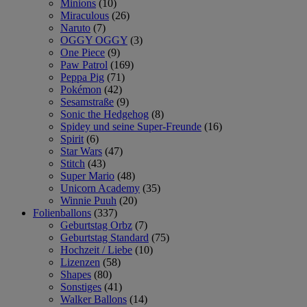
Minions
(10)
Miraculous
(26)
Naruto
(7)
OGGY OGGY
(3)
One Piece
(9)
Paw Patrol
(169)
Peppa Pig
(71)
Pokémon
(42)
Sesamstraße
(9)
Sonic the Hedgehog
(8)
Spidey und seine Super-Freunde
(16)
Spirit
(6)
Star Wars
(47)
Stitch
(43)
Super Mario
(48)
Unicorn Academy
(35)
Winnie Puuh
(20)
Folienballons
(337)
Geburtstag Orbz
(7)
Geburtstag Standard
(75)
Hochzeit / Liebe
(10)
Lizenzen
(58)
Shapes
(80)
Sonstiges
(41)
Walker Ballons
(14)