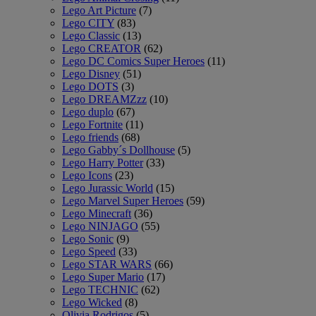
Lego Art Picture
(7)
Lego CITY
(83)
Lego Classic
(13)
Lego CREATOR
(62)
Lego DC Comics Super Heroes
(11)
Lego Disney
(51)
Lego DOTS
(3)
Lego DREAMZzz
(10)
Lego duplo
(67)
Lego Fortnite
(11)
Lego friends
(68)
Lego Gabby´s Dollhouse
(5)
Lego Harry Potter
(33)
Lego Icons
(23)
Lego Jurassic World
(15)
Lego Marvel Super Heroes
(59)
Lego Minecraft
(36)
Lego NINJAGO
(55)
Lego Sonic
(9)
Lego Speed
(33)
Lego STAR WARS
(66)
Lego Super Mario
(17)
Lego TECHNIC
(62)
Lego Wicked
(8)
Olivia Rodrigos
(5)