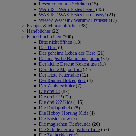
Lesenlernen in 3 Schritten
(15)
WAS IST WAS Erstes Lesen
(46)
WAS IST WAS Erstes Lesen easy!
(21)
Wieso? Weshalb? Warum? Erstleser
(17)
Escape- & Mitmachbücher
(38)
Handbücher
(22)
Kinderbuchreihen
(760)
Bitte nicht öffnen
(13)
Das Dorf
(9)
Das geheime Leben der Tiere
(21)
Das magische Baumhaus junior
(37)
Der kleine Drache Kokosnuss
(31)
Der kleine Major Tom
(21)
Der letzte Feuerfalke
(12)
Der Räuber Hotzenplotz
(4)
Der Zauberschüler
(7)
Die drei !!!
(87)
Die drei ???
(72)
Die drei ??? Kids
(115)
Die Duftapotheke
(8)
Die Hobby-Horsing-Kids
(4)
Die Küstencrew
(5)
Die magischen Tierfreunde
(20)
Die Schule der magischen Tiere
(57)
Die Zauberkicker
(9)