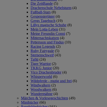
Die ZeitBande
(5)
Drachenschule Nebelsturm
(4)
Fußball-Stars
(8)
Gespensterjäger
(4)
Gregs Tagebuch
(19)
Lillys magische Schuhe
(8)
Mein Lotta-Leben
(31)
Meine Freundin Conni
(7)
Mitternachtskatzen
(4)
Pettersson und Findus
(10)
Racing Legends
(2)
Ruby Fairygale
(5)
Sternenschweif
(43)
Tafiti
(24)
Tiger Warrior
(2)
TKKG Junior
(20)
Vico Drachenbruder
(4)
Whisperworld
(6)
Wildpferde - mutig und frei
(6)
Windwalkers
(2)
Woodwalkers
(6)
Wundermähne
(4)
Märchen & Vorlesegeschichten
(49)
Minibücher
(66)
Pappbilderbücher
(161)