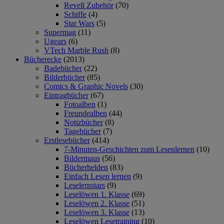
Revell Zubehör
(70)
Schiffe
(4)
Star Wars
(5)
Supermag
(11)
Ugears
(6)
VTech Marble Rush
(8)
Bücherecke
(2013)
Badebücher
(22)
Bilderbücher
(85)
Comics & Graphic Novels
(30)
Eintragbücher
(67)
Fotoalben
(1)
Freundealben
(44)
Notizbücher
(8)
Tagebücher
(7)
Erstlesebücher
(414)
7-Minuten-Geschichten zum Lesenlernen
(10)
Bildermaus
(56)
Bücherhelden
(83)
Einfach Lesen lernen
(9)
Leselernstars
(9)
Leselöwen 1. Klasse
(69)
Leselöwen 2. Klasse
(51)
Leselöwen 3. Klasse
(13)
Leselöwen Lesetraining
(10)