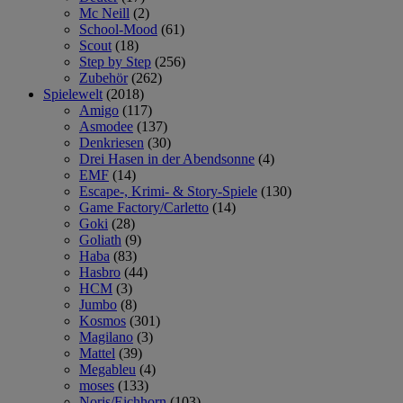
Mc Neill
(2)
School-Mood
(61)
Scout
(18)
Step by Step
(256)
Zubehör
(262)
Spielewelt
(2018)
Amigo
(117)
Asmodee
(137)
Denkriesen
(30)
Drei Hasen in der Abendsonne
(4)
EMF
(14)
Escape-, Krimi- & Story-Spiele
(130)
Game Factory/Carletto
(14)
Goki
(28)
Goliath
(9)
Haba
(83)
Hasbro
(44)
HCM
(3)
Jumbo
(8)
Kosmos
(301)
Magilano
(3)
Mattel
(39)
Megableu
(4)
moses
(133)
Noris/Eichhorn
(103)