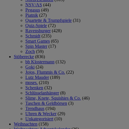
NSV/AS
(44)
Pegasus
(49)
Piatnik
(27)
Quartette & Trumpfspiele
(31)
Quiz-Spiele
(72)
Ravensburger
(428)
Schmidt
(235)
Smart Games
(65)
Spin Master
(17)
Zoch
(59)
Stöberecke
(836)
bb Klostermann
(132)
Goki
(24)
Jojos, Flummis & Co.
(22)
Lutz Mauder
(189)
moses.
(210)
Schenken
(32)
Schlüsselanhänger
(8)
Slime, Knete, Squishies & Co.
(46)
Taschen & Geldbörsen
(3)
Trendhaus
(194)
Uhren & Wecker
(29)
Unkategorisiert
(10)
Weihnachten
(158)