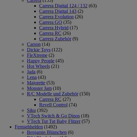
Carrera
(155)
Carrera Digital 124 / 132
(63)
Carrera Digital 143
(2)
Carrera Evolution
(26)
Carrera GO
(35)
Carrera Hybrid
(17)
Carrera RC
(26)
Carrera Zubehör
(9)
Carson
(14)
Dickie Toys
(122)
FleXtreme
(2)
Happy People
(45)
Hot Wheels
(21)
Jada
(6)
Lena
(43)
Majorette
(53)
Monster Jam
(10)
R/C Modelle und Zubehör
(150)
Carrera RC
(27)
Revell Control
(74)
Siku
(392)
VTech Switch & Go Dinos
(18)
VTech Tut Tut Baby Flitzer
(57)
Fernsehhelden
(1492)
Benjamin Blümchen
(6)