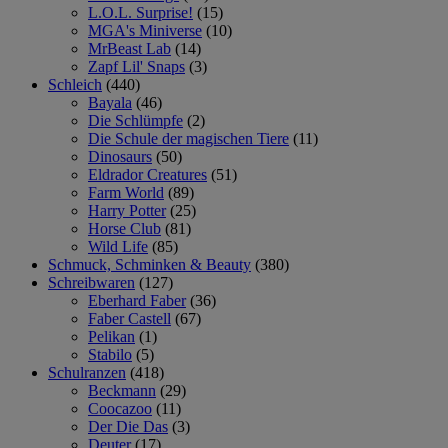
L.O.L. Surprise!
(15)
MGA's Miniverse
(10)
MrBeast Lab
(14)
Zapf Lil' Snaps
(3)
Schleich
(440)
Bayala
(46)
Die Schlümpfe
(2)
Die Schule der magischen Tiere
(11)
Dinosaurs
(50)
Eldrador Creatures
(51)
Farm World
(89)
Harry Potter
(25)
Horse Club
(81)
Wild Life
(85)
Schmuck, Schminken & Beauty
(380)
Schreibwaren
(127)
Eberhard Faber
(36)
Faber Castell
(67)
Pelikan
(1)
Stabilo
(5)
Schulranzen
(418)
Beckmann
(29)
Coocazoo
(11)
Der Die Das
(3)
Deuter
(17)