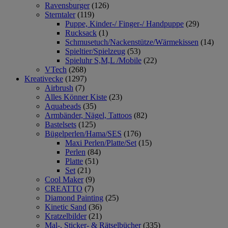
Ravensburger
(126)
Sterntaler
(119)
Puppe, Kinder-/ Finger-/ Handpuppe
(29)
Rucksack
(1)
Schmusetuch/Nackenstütze/Wärmekissen
(14)
Spieltier/Spielzeug
(53)
Spieluhr S,M,L /Mobile
(22)
VTech
(268)
Kreativecke
(1297)
Airbrush
(7)
Alles Könner Kiste
(23)
Aquabeads
(35)
Armbänder, Nägel, Tattoos
(82)
Bastelsets
(125)
Bügelperlen/Hama/SES
(176)
Maxi Perlen/Platte/Set
(15)
Perlen
(84)
Platte
(51)
Set
(21)
Cool Maker
(9)
CREATTO
(7)
Diamond Painting
(25)
Kinetic Sand
(36)
Kratzelbilder
(21)
Mal-, Sticker- & Rätselbücher
(335)