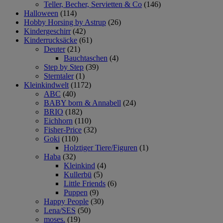
Teller, Becher, Servietten & Co
(146)
Halloween
(114)
Hobby Horsing by Astrup
(26)
Kindergeschirr
(42)
Kinderrucksäcke
(61)
Deuter
(21)
Bauchtaschen
(4)
Step by Step
(39)
Sterntaler
(1)
Kleinkindwelt
(1172)
ABC
(40)
BABY born & Annabell
(24)
BRIO
(182)
Eichhorn
(110)
Fisher-Price
(32)
Goki
(110)
Holztiger Tiere/Figuren
(1)
Haba
(32)
Kleinkind
(4)
Kullerbü
(5)
Little Friends
(6)
Puppen
(9)
Happy People
(30)
Lena/SES
(50)
moses.
(19)