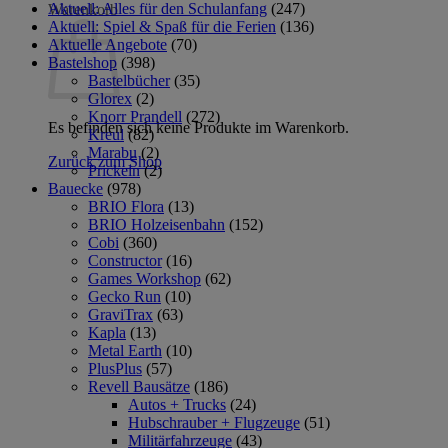
Aktuell: Alles für den Schulanfang
(247)
Warenkorb
Aktuell: Spiel & Spaß für die Ferien
(136)
Aktuelle Angebote
(70)
Bastelshop
(398)
Bastelbücher
(35)
Glorex
(2)
Knorr Prandell
(272)
Es befinden sich keine Produkte im Warenkorb.
Kreul
(82)
Marabu
(2)
Zurück zum Shop
Prickeln
(2)
Bauecke
(978)
BRIO Flora
(13)
BRIO Holzeisenbahn
(152)
Cobi
(360)
Constructor
(16)
Games Workshop
(62)
Gecko Run
(10)
GraviTrax
(63)
Kapla
(13)
Metal Earth
(10)
PlusPlus
(57)
Revell Bausätze
(186)
Autos + Trucks
(24)
Hubschrauber + Flugzeuge
(51)
Militärfahrzeuge
(43)