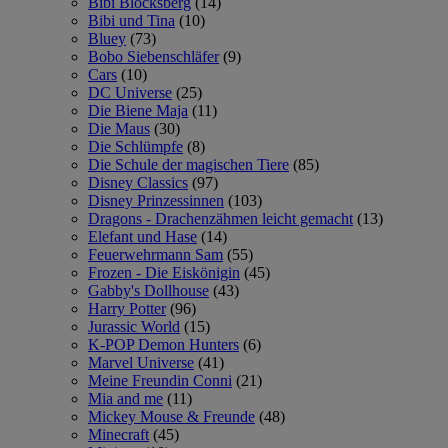
Bibi Blocksberg
(14)
Bibi und Tina
(10)
Bluey
(73)
Bobo Siebenschläfer
(9)
Cars
(10)
DC Universe
(25)
Die Biene Maja
(11)
Die Maus
(30)
Die Schlümpfe
(8)
Die Schule der magischen Tiere
(85)
Disney Classics
(97)
Disney Prinzessinnen
(103)
Dragons - Drachenzähmen leicht gemacht
(13)
Elefant und Hase
(14)
Feuerwehrmann Sam
(55)
Frozen - Die Eiskönigin
(45)
Gabby's Dollhouse
(43)
Harry Potter
(96)
Jurassic World
(15)
K-POP Demon Hunters
(6)
Marvel Universe
(41)
Meine Freundin Conni
(21)
Mia and me
(11)
Mickey Mouse & Freunde
(48)
Minecraft
(45)