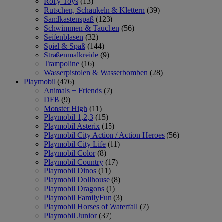
Rolly Toys
(13)
Rutschen, Schaukeln & Klettern
(39)
Sandkastenspaß
(123)
Schwimmen & Tauchen
(56)
Seifenblasen
(32)
Spiel & Spaß
(144)
Straßenmalkreide
(9)
Trampoline
(16)
Wasserpistolen & Wasserbomben
(28)
Playmobil
(476)
Animals + Friends
(7)
DFB
(9)
Monster High
(11)
Playmobil 1,2,3
(15)
Playmobil Asterix
(15)
Playmobil City Action / Action Heroes
(56)
Playmobil City Life
(11)
Playmobil Color
(8)
Playmobil Country
(17)
Playmobil Dinos
(11)
Playmobil Dollhouse
(8)
Playmobil Dragons
(1)
Playmobil FamilyFun
(3)
Playmobil Horses of Waterfall
(7)
Playmobil Junior
(37)