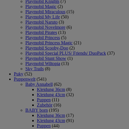
Playmobil Knights
(7)
Playmobil Magic
(2)
Playmobil Miraculous
(15)
Playmobil My Life
(50)
Playmobil Naruto
(3)
Playmobil Novelmore
(6)
Playmobil Pirates
(13)
Playmobil Princess
(5)
Playmobil Princess Magic
(21)
Playmobil Scooby-Doo
(2)
Playmobil Special PLUS/ Friends/ DuoPack
(37)
Playmobil Stunt Show
(1)
Playmobil Wiltopia
(13)
Sky Trails
(8)
Puky
(52)
Puppenwelt
(541)
Baby Annabell
(62)
Kleidung 36cm
(8)
Kleidung 43cm
(32)
Puppen
(11)
Zubehör
(16)
BABY born
(195)
Kleidung 36cm
(17)
Kleidung 43cm
(91)
Puppen
(44)