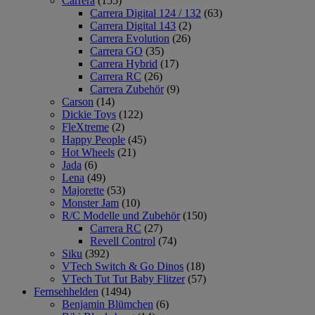
Carrera
(155)
Carrera Digital 124 / 132
(63)
Carrera Digital 143
(2)
Carrera Evolution
(26)
Carrera GO
(35)
Carrera Hybrid
(17)
Carrera RC
(26)
Carrera Zubehör
(9)
Carson
(14)
Dickie Toys
(122)
FleXtreme
(2)
Happy People
(45)
Hot Wheels
(21)
Jada
(6)
Lena
(49)
Majorette
(53)
Monster Jam
(10)
R/C Modelle und Zubehör
(150)
Carrera RC
(27)
Revell Control
(74)
Siku
(392)
VTech Switch & Go Dinos
(18)
VTech Tut Tut Baby Flitzer
(57)
Fernsehhelden
(1494)
Benjamin Blümchen
(6)