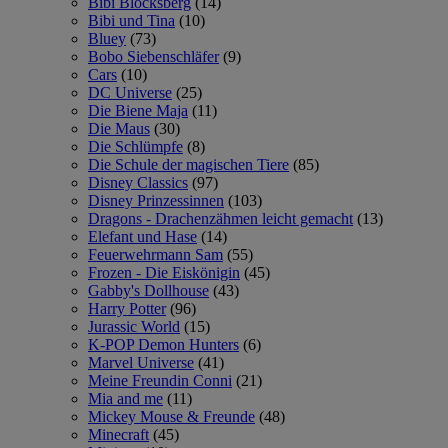
Bibi Blocksberg
(14)
Bibi und Tina
(10)
Bluey
(73)
Bobo Siebenschläfer
(9)
Cars
(10)
DC Universe
(25)
Die Biene Maja
(11)
Die Maus
(30)
Die Schlümpfe
(8)
Die Schule der magischen Tiere
(85)
Disney Classics
(97)
Disney Prinzessinnen
(103)
Dragons - Drachenzähmen leicht gemacht
(13)
Elefant und Hase
(14)
Feuerwehrmann Sam
(55)
Frozen - Die Eiskönigin
(45)
Gabby's Dollhouse
(43)
Harry Potter
(96)
Jurassic World
(15)
K-POP Demon Hunters
(6)
Marvel Universe
(41)
Meine Freundin Conni
(21)
Mia and me
(11)
Mickey Mouse & Freunde
(48)
Minecraft
(45)