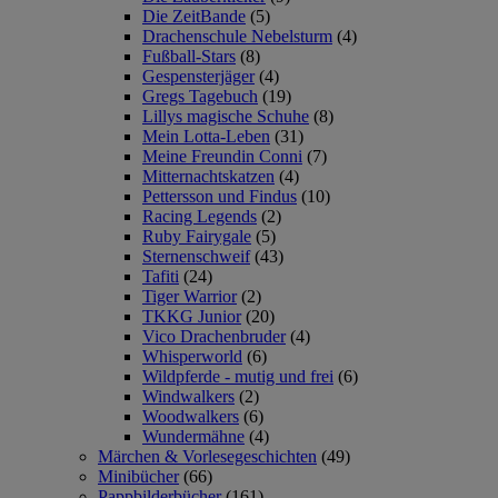
Die ZeitBande
(5)
Drachenschule Nebelsturm
(4)
Fußball-Stars
(8)
Gespensterjäger
(4)
Gregs Tagebuch
(19)
Lillys magische Schuhe
(8)
Mein Lotta-Leben
(31)
Meine Freundin Conni
(7)
Mitternachtskatzen
(4)
Pettersson und Findus
(10)
Racing Legends
(2)
Ruby Fairygale
(5)
Sternenschweif
(43)
Tafiti
(24)
Tiger Warrior
(2)
TKKG Junior
(20)
Vico Drachenbruder
(4)
Whisperworld
(6)
Wildpferde - mutig und frei
(6)
Windwalkers
(2)
Woodwalkers
(6)
Wundermähne
(4)
Märchen & Vorlesegeschichten
(49)
Minibücher
(66)
Pappbilderbücher
(161)