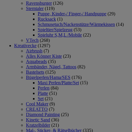
Ravensburger
(126)
Sterntaler
(119)
Puppe, Kinder-/ Finger-/ Handpuppe
(29)
Rucksack
(1)
Schmusetuch/Nackenstütze/Wärmekissen
(14)
Spieltier/Spielzeug
(53)
Spieluhr S,M,L /Mobile
(22)
VTech
(268)
Kreativecke
(1297)
Airbrush
(7)
Alles Könner Kiste
(23)
Aquabeads
(35)
Armbänder, Nägel, Tattoos
(82)
Bastelsets
(125)
Bügelperlen/Hama/SES
(176)
Maxi Perlen/Platte/Set
(15)
Perlen
(84)
Platte
(51)
Set
(21)
Cool Maker
(9)
CREATTO
(7)
Diamond Painting
(25)
Kinetic Sand
(36)
Kratzelbilder
(21)
Mal-, Sticker- & Rätselbücher
(335)