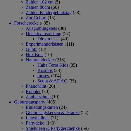
Zahlen 102 cm
(5)
Zahlen 80cm
(60)
Zahlen Kindergeburtstag
(28)
Zur Geburt
(15)
Forscherecke
(485)
Ausgrabungssets
(38)
Detektivausrüstung
(57)
Die drei ???
(40)
Experimentierkästen
(111)
Glibbi
(13)
Hex Bots
(10)
Naturentdecker
(216)
Haba Terra Kids
(35)
Kosmos
(23)
moses.
(104)
Scout & ADAC
(35)
PhänoMint
(26)
Roboter
(70)
Zauberschule
(10)
Geburtstagsparty
(405)
Einladungskarten
(24)
Geburtstagskerzen & -kränze
(54)
Latexballons
(71)
Partydeko
(140)
Spielideen & Partygeschenke
(59)