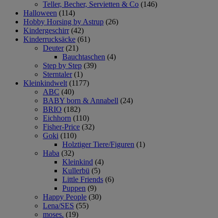
Teller, Becher, Servietten & Co
(146)
Halloween
(114)
Hobby Horsing by Astrup
(26)
Kindergeschirr
(42)
Kinderrucksäcke
(61)
Deuter
(21)
Bauchtaschen
(4)
Step by Step
(39)
Sterntaler
(1)
Kleinkindwelt
(1177)
ABC
(40)
BABY born & Annabell
(24)
BRIO
(182)
Eichhorn
(110)
Fisher-Price
(32)
Goki
(110)
Holztiger Tiere/Figuren
(1)
Haba
(32)
Kleinkind
(4)
Kullerbü
(5)
Little Friends
(6)
Puppen
(9)
Happy People
(30)
Lena/SES
(55)
moses.
(19)