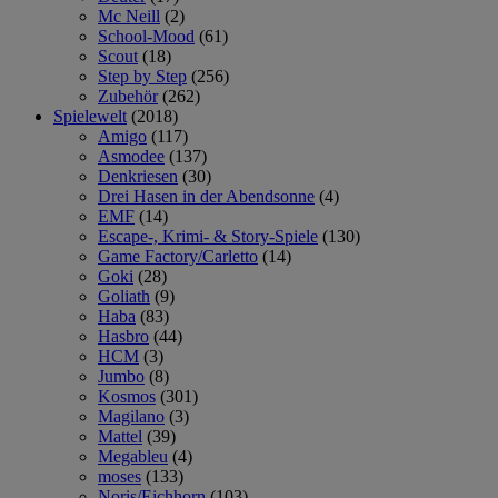
Mc Neill
(2)
School-Mood
(61)
Scout
(18)
Step by Step
(256)
Zubehör
(262)
Spielewelt
(2018)
Amigo
(117)
Asmodee
(137)
Denkriesen
(30)
Drei Hasen in der Abendsonne
(4)
EMF
(14)
Escape-, Krimi- & Story-Spiele
(130)
Game Factory/Carletto
(14)
Goki
(28)
Goliath
(9)
Haba
(83)
Hasbro
(44)
HCM
(3)
Jumbo
(8)
Kosmos
(301)
Magilano
(3)
Mattel
(39)
Megableu
(4)
moses
(133)
Noris/Eichhorn
(103)