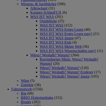
Wissens- & Sachbücher
(590)
Alleswisser
(31)
Kosmos SchlauFUX
(6)
WAS IST WAS
(291)
Quizblöcke
(25)
WAS IST WAS
(112)
WAS IST WAS Erstes Lesen
(46)
WAS IST WAS Erstes Lesen easy!
(21)
WAS IST WAS Junior
(47)
WAS IST WAS Kids
(4)
WAS IST WAS Meine Welt
(36)
WAS IST WAS Wissenschaften easy!
(11)
Wieso? Weshalb? Warum?
(264)
Ravensburger Minis: Wieso? Weshalb?
Warum?
(20)
Wieso? Weshalb? Warum?
(120)
Wieso? Weshalb? Warum? Erstleser
(17)
Wieso? Weshalb? Warum? Junior
(105)
Witze
(5)
Zubehör
(38)
Fahrzeugwelt
(1556)
Big
(69)
BRIO Holzeisenbahn
(152)
Bruder
(282)