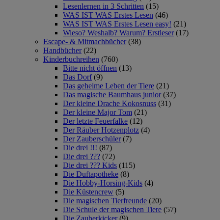
Lesenlernen in 3 Schritten
(15)
WAS IST WAS Erstes Lesen
(46)
WAS IST WAS Erstes Lesen easy!
(21)
Wieso? Weshalb? Warum? Erstleser
(17)
Escape- & Mitmachbücher
(38)
Handbücher
(22)
Kinderbuchreihen
(760)
Bitte nicht öffnen
(13)
Das Dorf
(9)
Das geheime Leben der Tiere
(21)
Das magische Baumhaus junior
(37)
Der kleine Drache Kokosnuss
(31)
Der kleine Major Tom
(21)
Der letzte Feuerfalke
(12)
Der Räuber Hotzenplotz
(4)
Der Zauberschüler
(7)
Die drei !!!
(87)
Die drei ???
(72)
Die drei ??? Kids
(115)
Die Duftapotheke
(8)
Die Hobby-Horsing-Kids
(4)
Die Küstencrew
(5)
Die magischen Tierfreunde
(20)
Die Schule der magischen Tiere
(57)
Die Zauberkicker
(9)