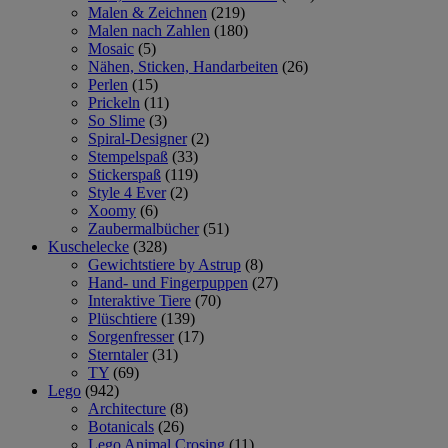
Malen & Zeichnen
(219)
Malen nach Zahlen
(180)
Mosaic
(5)
Nähen, Sticken, Handarbeiten
(26)
Perlen
(15)
Prickeln
(11)
So Slime
(3)
Spiral-Designer
(2)
Stempelspaß
(33)
Stickerspaß
(119)
Style 4 Ever
(2)
Xoomy
(6)
Zaubermalbücher
(51)
Kuschelecke
(328)
Gewichtstiere by Astrup
(8)
Hand- und Fingerpuppen
(27)
Interaktive Tiere
(70)
Plüschtiere
(139)
Sorgenfresser
(17)
Sterntaler
(31)
TY
(69)
Lego
(942)
Architecture
(8)
Botanicals
(26)
Lego Animal Crosing
(11)