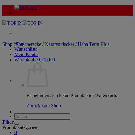
Zum
Inhalt
springen
Shop
Shop
/
Forscherecke
/
Naturentdecker
/
Haba Terra Kids
Wunschliste
Mein Konto
Warenkorb /
0,00
€
0
Es befinden sich keine Produkte im Warenkorb.
Zurück zum Shop
Suche
nach:
Filter
Produktkategorien
0