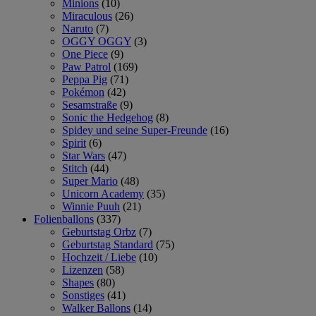
Minions
(10)
Miraculous
(26)
Naruto
(7)
OGGY OGGY
(3)
One Piece
(9)
Paw Patrol
(169)
Peppa Pig
(71)
Pokémon
(42)
Sesamstraße
(9)
Sonic the Hedgehog
(8)
Spidey und seine Super-Freunde
(16)
Spirit
(6)
Star Wars
(47)
Stitch
(44)
Super Mario
(48)
Unicorn Academy
(35)
Winnie Puuh
(21)
Folienballons
(337)
Geburtstag Orbz
(7)
Geburtstag Standard
(75)
Hochzeit / Liebe
(10)
Lizenzen
(58)
Shapes
(80)
Sonstiges
(41)
Walker Ballons
(14)