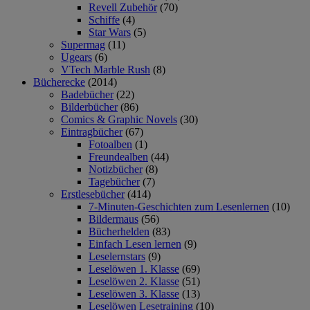
Revell Zubehör
(70)
Schiffe
(4)
Star Wars
(5)
Supermag
(11)
Ugears
(6)
VTech Marble Rush
(8)
Bücherecke
(2014)
Badebücher
(22)
Bilderbücher
(86)
Comics & Graphic Novels
(30)
Eintragbücher
(67)
Fotoalben
(1)
Freundealben
(44)
Notizbücher
(8)
Tagebücher
(7)
Erstlesebücher
(414)
7-Minuten-Geschichten zum Lesenlernen
(10)
Bildermaus
(56)
Bücherhelden
(83)
Einfach Lesen lernen
(9)
Leselernstars
(9)
Leselöwen 1. Klasse
(69)
Leselöwen 2. Klasse
(51)
Leselöwen 3. Klasse
(13)
Leselöwen Lesetraining
(10)