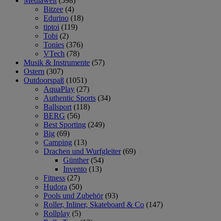
Mediawelt
(598)
Bitzee
(4)
Edurino
(18)
tiptoi
(119)
Tobi
(2)
Tonies
(376)
VTech
(78)
Musik & Instrumente
(57)
Ostern
(307)
Outdoorspaß
(1051)
AquaPlay
(27)
Authentic Sports
(34)
Ballsport
(118)
BERG
(56)
Best Sporting
(249)
Big
(69)
Camping
(13)
Drachen und Wurfgleiter
(69)
Günther
(54)
Invento
(13)
Fitness
(27)
Hudora
(50)
Pools und Zubehör
(93)
Roller, Inliner, Skateboard & Co
(147)
Rollplay
(5)