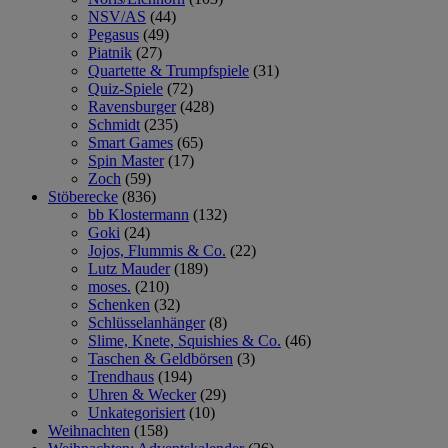
NSV/AS
(44)
Pegasus
(49)
Piatnik
(27)
Quartette & Trumpfspiele
(31)
Quiz-Spiele
(72)
Ravensburger
(428)
Schmidt
(235)
Smart Games
(65)
Spin Master
(17)
Zoch
(59)
Stöberecke
(836)
bb Klostermann
(132)
Goki
(24)
Jojos, Flummis & Co.
(22)
Lutz Mauder
(189)
moses.
(210)
Schenken
(32)
Schlüsselanhänger
(8)
Slime, Knete, Squishies & Co.
(46)
Taschen & Geldbörsen
(3)
Trendhaus
(194)
Uhren & Wecker
(29)
Unkategorisiert
(10)
Weihnachten
(158)