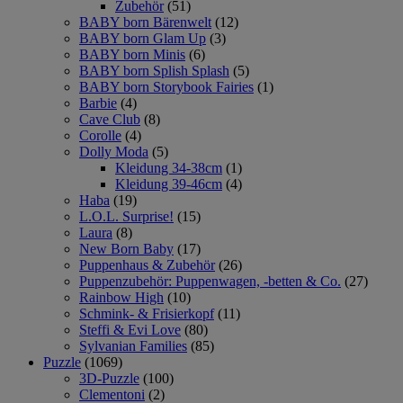
Zubehör
(51)
BABY born Bärenwelt
(12)
BABY born Glam Up
(3)
BABY born Minis
(6)
BABY born Splish Splash
(5)
BABY born Storybook Fairies
(1)
Barbie
(4)
Cave Club
(8)
Corolle
(4)
Dolly Moda
(5)
Kleidung 34-38cm
(1)
Kleidung 39-46cm
(4)
Haba
(19)
L.O.L. Surprise!
(15)
Laura
(8)
New Born Baby
(17)
Puppenhaus & Zubehör
(26)
Puppenzubehör: Puppenwagen, -betten & Co.
(27)
Rainbow High
(10)
Schmink- & Frisierkopf
(11)
Steffi & Evi Love
(80)
Sylvanian Families
(85)
Puzzle
(1069)
3D-Puzzle
(100)
Clementoni
(2)