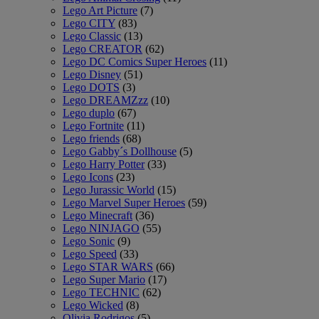
Lego Art Picture
(7)
Lego CITY
(83)
Lego Classic
(13)
Lego CREATOR
(62)
Lego DC Comics Super Heroes
(11)
Lego Disney
(51)
Lego DOTS
(3)
Lego DREAMZzz
(10)
Lego duplo
(67)
Lego Fortnite
(11)
Lego friends
(68)
Lego Gabby´s Dollhouse
(5)
Lego Harry Potter
(33)
Lego Icons
(23)
Lego Jurassic World
(15)
Lego Marvel Super Heroes
(59)
Lego Minecraft
(36)
Lego NINJAGO
(55)
Lego Sonic
(9)
Lego Speed
(33)
Lego STAR WARS
(66)
Lego Super Mario
(17)
Lego TECHNIC
(62)
Lego Wicked
(8)
Olivia Rodrigos
(5)