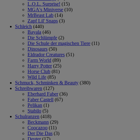
L.O.L. Surprise!
(15)
MGA's Miniverse
(10)
MrBeast Lab
(14)
Zapf Lil' Snaps
(3)
Schleich
(440)
Bayala
(46)
Die Schlümpfe
(2)
Die Schule der magischen Tiere
(11)
Dinosaurs
(50)
Eldrador Creatures
(51)
Farm World
(89)
Harry Potter
(25)
Horse Club
(81)
Wild Life
(85)
Schmuck, Schminken & Beauty
(380)
Schreibwaren
(127)
Eberhard Faber
(36)
Faber Castell
(67)
Pelikan
(1)
Stabilo
(5)
Schulranzen
(418)
Beckmann
(29)
Coocazoo
(11)
Der Die Das
(3)
Deuter
(17)