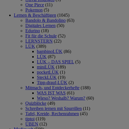
One Piece
(11)
Pokemon
(5)
Lernen & Beschäftigen
(1045)
Bandolo & Bandolino
(63)
Digitales Lernen
(50)
Edurino
(18)
Fit für die Schule
(52)
LERNSTERN
(22)
LÜK
(389)
bambinoLÜK
(86)
LÜK
(87)
LÜK – DAS SPIEL
(5)
miniLÜK
(189)
pocketLÜK
(1)
SteckLÜK
(19)
Tipp-drauf-LÜK
(2)
Mitmach- und Entdeckerhefte
(188)
WAS IST WAS
(61)
Wieso? Weshalb? Warum?
(60)
Quizblöcke
(49)
Schreiben lernen mit Spurrillen
(11)
Tafel, Kreide, Rechenrahmen
(45)
tiptoi
(119)
ÜBEN
(12)