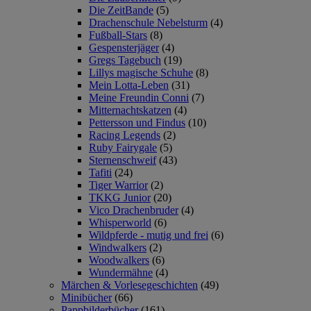
Die ZeitBande
(5)
Drachenschule Nebelsturm
(4)
Fußball-Stars
(8)
Gespensterjäger
(4)
Gregs Tagebuch
(19)
Lillys magische Schuhe
(8)
Mein Lotta-Leben
(31)
Meine Freundin Conni
(7)
Mitternachtskatzen
(4)
Pettersson und Findus
(10)
Racing Legends
(2)
Ruby Fairygale
(5)
Sternenschweif
(43)
Tafiti
(24)
Tiger Warrior
(2)
TKKG Junior
(20)
Vico Drachenbruder
(4)
Whisperworld
(6)
Wildpferde - mutig und frei
(6)
Windwalkers
(2)
Woodwalkers
(6)
Wundermähne
(4)
Märchen & Vorlesegeschichten
(49)
Minibücher
(66)
Pappbilderbücher
(161)