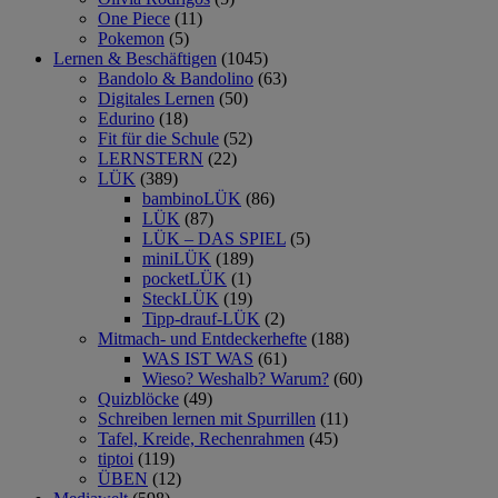
One Piece
(11)
Pokemon
(5)
Lernen & Beschäftigen
(1045)
Bandolo & Bandolino
(63)
Digitales Lernen
(50)
Edurino
(18)
Fit für die Schule
(52)
LERNSTERN
(22)
LÜK
(389)
bambinoLÜK
(86)
LÜK
(87)
LÜK – DAS SPIEL
(5)
miniLÜK
(189)
pocketLÜK
(1)
SteckLÜK
(19)
Tipp-drauf-LÜK
(2)
Mitmach- und Entdeckerhefte
(188)
WAS IST WAS
(61)
Wieso? Weshalb? Warum?
(60)
Quizblöcke
(49)
Schreiben lernen mit Spurrillen
(11)
Tafel, Kreide, Rechenrahmen
(45)
tiptoi
(119)
ÜBEN
(12)