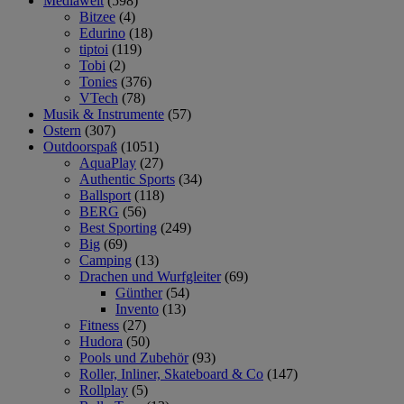
Mediawelt
(598)
Bitzee
(4)
Edurino
(18)
tiptoi
(119)
Tobi
(2)
Tonies
(376)
VTech
(78)
Musik & Instrumente
(57)
Ostern
(307)
Outdoorspaß
(1051)
AquaPlay
(27)
Authentic Sports
(34)
Ballsport
(118)
BERG
(56)
Best Sporting
(249)
Big
(69)
Camping
(13)
Drachen und Wurfgleiter
(69)
Günther
(54)
Invento
(13)
Fitness
(27)
Hudora
(50)
Pools und Zubehör
(93)
Roller, Inliner, Skateboard & Co
(147)
Rollplay
(5)