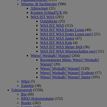
Wissens- & Sachbücher
(590)
Alleswisser
(31)
Kosmos SchlauFUX
(6)
WAS IST WAS
(291)
Quizblöcke
(25)
WAS IST WAS
(112)
WAS IST WAS Erstes Lesen
(46)
WAS IST WAS Erstes Lesen easy!
(21)
WAS IST WAS Junior
(47)
WAS IST WAS Kids
(4)
WAS IST WAS Meine Welt
(36)
WAS IST WAS Wissenschaften easy!
(11)
Wieso? Weshalb? Warum?
(264)
Ravensburger Minis: Wieso? Weshalb?
Warum?
(20)
Wieso? Weshalb? Warum?
(120)
Wieso? Weshalb? Warum? Erstleser
(17)
Wieso? Weshalb? Warum? Junior
(105)
Witze
(5)
Zubehör
(38)
Fahrzeugwelt
(1556)
Big
(69)
BRIO Holzeisenbahn
(152)
Bruder
(282)