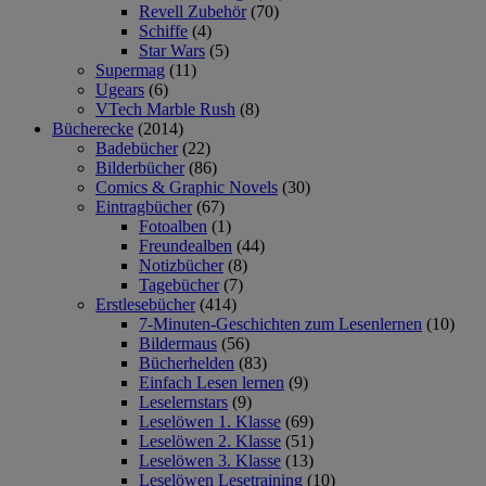
Revell Zubehör
(70)
Schiffe
(4)
Star Wars
(5)
Supermag
(11)
Ugears
(6)
VTech Marble Rush
(8)
Bücherecke
(2014)
Badebücher
(22)
Bilderbücher
(86)
Comics & Graphic Novels
(30)
Eintragbücher
(67)
Fotoalben
(1)
Freundealben
(44)
Notizbücher
(8)
Tagebücher
(7)
Erstlesebücher
(414)
7-Minuten-Geschichten zum Lesenlernen
(10)
Bildermaus
(56)
Bücherhelden
(83)
Einfach Lesen lernen
(9)
Leselernstars
(9)
Leselöwen 1. Klasse
(69)
Leselöwen 2. Klasse
(51)
Leselöwen 3. Klasse
(13)
Leselöwen Lesetraining
(10)