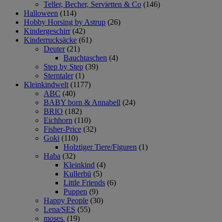
Teller, Becher, Servietten & Co
(146)
Halloween
(114)
Hobby Horsing by Astrup
(26)
Kindergeschirr
(42)
Kinderrucksäcke
(61)
Deuter
(21)
Bauchtaschen
(4)
Step by Step
(39)
Sterntaler
(1)
Kleinkindwelt
(1177)
ABC
(40)
BABY born & Annabell
(24)
BRIO
(182)
Eichhorn
(110)
Fisher-Price
(32)
Goki
(110)
Holztiger Tiere/Figuren
(1)
Haba
(32)
Kleinkind
(4)
Kullerbü
(5)
Little Friends
(6)
Puppen
(9)
Happy People
(30)
Lena/SES
(55)
moses.
(19)