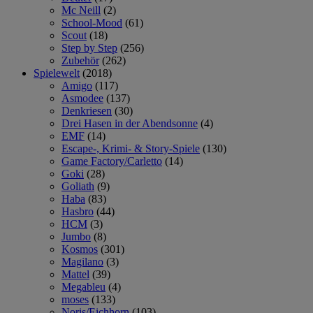
Mc Neill
(2)
School-Mood
(61)
Scout
(18)
Step by Step
(256)
Zubehör
(262)
Spielewelt
(2018)
Amigo
(117)
Asmodee
(137)
Denkriesen
(30)
Drei Hasen in der Abendsonne
(4)
EMF
(14)
Escape-, Krimi- & Story-Spiele
(130)
Game Factory/Carletto
(14)
Goki
(28)
Goliath
(9)
Haba
(83)
Hasbro
(44)
HCM
(3)
Jumbo
(8)
Kosmos
(301)
Magilano
(3)
Mattel
(39)
Megableu
(4)
moses
(133)
Noris/Eichhorn
(103)