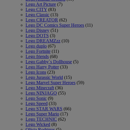
Lego Art Picture
(7)
Lego CITY
(83)
Lego Classic
(13)
Lego CREATOR
(62)
Lego DC Comics Super Heroes
(11)
Lego Disney
(51)
Lego DOTS
(3)
Lego DREAMZzz
(10)
Lego duplo
(67)
Lego Fortnite
(11)
Lego friends
(68)
Lego Gabby´s Dollhouse
(5)
Lego Harry Potter
(33)
Lego Icons
(23)
Lego Jurassic World
(15)
Lego Marvel Super Heroes
(59)
Lego Minecraft
(36)
Lego NINJAGO
(55)
Lego Sonic
(9)
Lego Speed
(33)
Lego STAR WARS
(66)
Lego Super Mario
(17)
Lego TECHNIC
(62)
Lego Wicked
(8)
Olivia Rodrigos
(5)