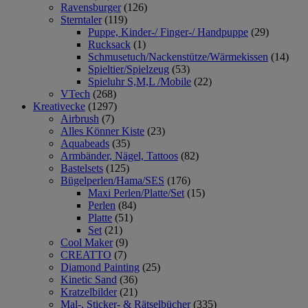
Ravensburger
(126)
Sterntaler
(119)
Puppe, Kinder-/ Finger-/ Handpuppe
(29)
Rucksack
(1)
Schmusetuch/Nackenstütze/Wärmekissen
(14)
Spieltier/Spielzeug
(53)
Spieluhr S,M,L /Mobile
(22)
VTech
(268)
Kreativecke
(1297)
Airbrush
(7)
Alles Könner Kiste
(23)
Aquabeads
(35)
Armbänder, Nägel, Tattoos
(82)
Bastelsets
(125)
Bügelperlen/Hama/SES
(176)
Maxi Perlen/Platte/Set
(15)
Perlen
(84)
Platte
(51)
Set
(21)
Cool Maker
(9)
CREATTO
(7)
Diamond Painting
(25)
Kinetic Sand
(36)
Kratzelbilder
(21)
Mal-, Sticker- & Rätselbücher
(335)