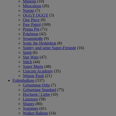
Minions
(10)
Miraculous
(26)
Naruto
(7)
OGGY OGGY
(3)
One Piece
(9)
Paw Patrol
(169)
Peppa Pig
(71)
Pokémon
(42)
Sesamstraße
(9)
Sonic the Hedgehog
(8)
Spidey und seine Super-Freunde
(16)
Spirit
(6)
Star Wars
(47)
Stitch
(44)
Super Mario
(48)
Unicorn Academy
(35)
Winnie Puuh
(21)
Folienballons
(337)
Geburtstag Orbz
(7)
Geburtstag Standard
(75)
Hochzeit / Liebe
(10)
Lizenzen
(58)
Shapes
(80)
Sonstiges
(41)
Walker Ballons
(14)