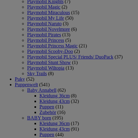
Playmobil Knights
(7)
Playmobil Magic
(2)
Playmobil Miraculous
(15)
Playmobil My Life
(50)
Playmobil Naruto
(3)
Playmobil Novelmore
(6)
Playmobil Pirates
(13)
Playmobil Princess
(5)
Playmobil Princess Magic
(21)
Playmobil Scooby-Doo
(2)
Playmobil Special PLUS/ Friends/ DuoPack
(37)
Playmobil Stunt Show
(1)
Playmobil Wiltopia
(13)
Sky Trails
(8)
Puky
(52)
Puppenwelt
(541)
Baby Annabell
(62)
Kleidung 36cm
(8)
Kleidung 43cm
(32)
Puppen
(11)
Zubehör
(16)
BABY born
(195)
Kleidung 36cm
(17)
Kleidung 43cm
(91)
Puppen
(44)