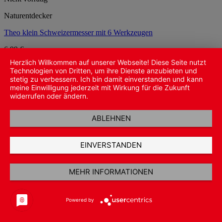
Naturentdecker
Theo klein Schweizermesser mit 6 Werkzeugen
6,99
€
Weiterlesen
Herzlich Willkommen auf unserer Webseite! Diese Seite nutzt
Technologien von Dritten, um ihre Dienste anzubieten und
inkl. 19 % MwSt.
stetig zu verbessern. Ich bin damit einverstanden und kann
meine Einwilligung jederzeit mit Wirkung für die Zukunft
zzgl.
Versandkosten
widerrufen oder ändern.
ABLEHNEN
EINVERSTANDEN
MEHR INFORMATIONEN
Powered by