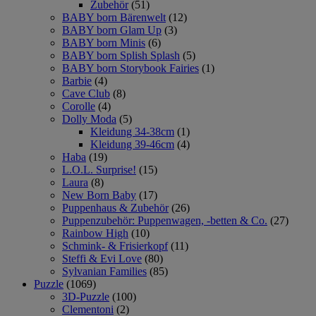
Zubehör
(51)
BABY born Bärenwelt
(12)
BABY born Glam Up
(3)
BABY born Minis
(6)
BABY born Splish Splash
(5)
BABY born Storybook Fairies
(1)
Barbie
(4)
Cave Club
(8)
Corolle
(4)
Dolly Moda
(5)
Kleidung 34-38cm
(1)
Kleidung 39-46cm
(4)
Haba
(19)
L.O.L. Surprise!
(15)
Laura
(8)
New Born Baby
(17)
Puppenhaus & Zubehör
(26)
Puppenzubehör: Puppenwagen, -betten & Co.
(27)
Rainbow High
(10)
Schmink- & Frisierkopf
(11)
Steffi & Evi Love
(80)
Sylvanian Families
(85)
Puzzle
(1069)
3D-Puzzle
(100)
Clementoni
(2)