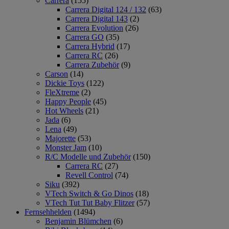
Carrera
(155)
Carrera Digital 124 / 132
(63)
Carrera Digital 143
(2)
Carrera Evolution
(26)
Carrera GO
(35)
Carrera Hybrid
(17)
Carrera RC
(26)
Carrera Zubehör
(9)
Carson
(14)
Dickie Toys
(122)
FleXtreme
(2)
Happy People
(45)
Hot Wheels
(21)
Jada
(6)
Lena
(49)
Majorette
(53)
Monster Jam
(10)
R/C Modelle und Zubehör
(150)
Carrera RC
(27)
Revell Control
(74)
Siku
(392)
VTech Switch & Go Dinos
(18)
VTech Tut Tut Baby Flitzer
(57)
Fernsehhelden
(1494)
Benjamin Blümchen
(6)