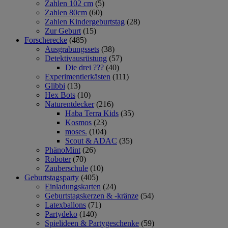
Zahlen 102 cm
(5)
Zahlen 80cm
(60)
Zahlen Kindergeburtstag
(28)
Zur Geburt
(15)
Forscherecke
(485)
Ausgrabungssets
(38)
Detektivausrüstung
(57)
Die drei ???
(40)
Experimentierkästen
(111)
Glibbi
(13)
Hex Bots
(10)
Naturentdecker
(216)
Haba Terra Kids
(35)
Kosmos
(23)
moses.
(104)
Scout & ADAC
(35)
PhänoMint
(26)
Roboter
(70)
Zauberschule
(10)
Geburtstagsparty
(405)
Einladungskarten
(24)
Geburtstagskerzen & -kränze
(54)
Latexballons
(71)
Partydeko
(140)
Spielideen & Partygeschenke
(59)