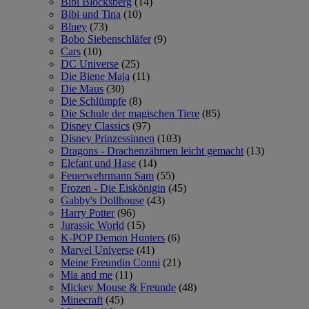
Bibi Blocksberg
(14)
Bibi und Tina
(10)
Bluey
(73)
Bobo Siebenschläfer
(9)
Cars
(10)
DC Universe
(25)
Die Biene Maja
(11)
Die Maus
(30)
Die Schlümpfe
(8)
Die Schule der magischen Tiere
(85)
Disney Classics
(97)
Disney Prinzessinnen
(103)
Dragons - Drachenzähmen leicht gemacht
(13)
Elefant und Hase
(14)
Feuerwehrmann Sam
(55)
Frozen - Die Eiskönigin
(45)
Gabby's Dollhouse
(43)
Harry Potter
(96)
Jurassic World
(15)
K-POP Demon Hunters
(6)
Marvel Universe
(41)
Meine Freundin Conni
(21)
Mia and me
(11)
Mickey Mouse & Freunde
(48)
Minecraft
(45)