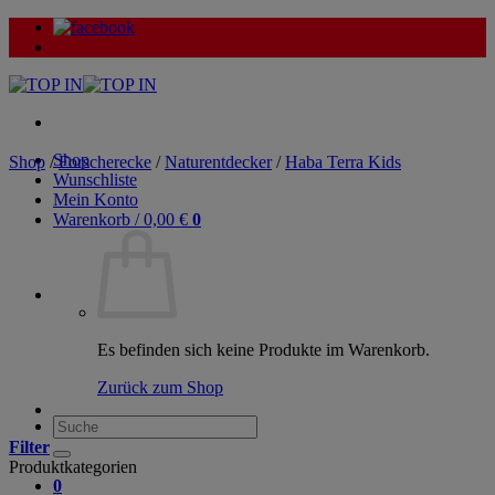
Zum
Inhalt
springen
Shop
Shop
/
Forscherecke
/
Naturentdecker
/
Haba Terra Kids
Wunschliste
Mein Konto
Warenkorb /
0,00
€
0
Es befinden sich keine Produkte im Warenkorb.
Zurück zum Shop
Suche
nach:
Filter
Produktkategorien
0