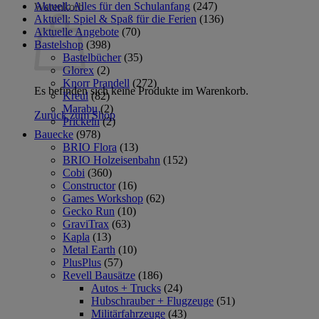
Aktuell: Alles für den Schulanfang
(247)
Warenkorb
Aktuell: Spiel & Spaß für die Ferien
(136)
Aktuelle Angebote
(70)
Bastelshop
(398)
Bastelbücher
(35)
Glorex
(2)
Knorr Prandell
(272)
Es befinden sich keine Produkte im Warenkorb.
Kreul
(82)
Marabu
(2)
Zurück zum Shop
Prickeln
(2)
Bauecke
(978)
BRIO Flora
(13)
BRIO Holzeisenbahn
(152)
Cobi
(360)
Constructor
(16)
Games Workshop
(62)
Gecko Run
(10)
GraviTrax
(63)
Kapla
(13)
Metal Earth
(10)
PlusPlus
(57)
Revell Bausätze
(186)
Autos + Trucks
(24)
Hubschrauber + Flugzeuge
(51)
Militärfahrzeuge
(43)