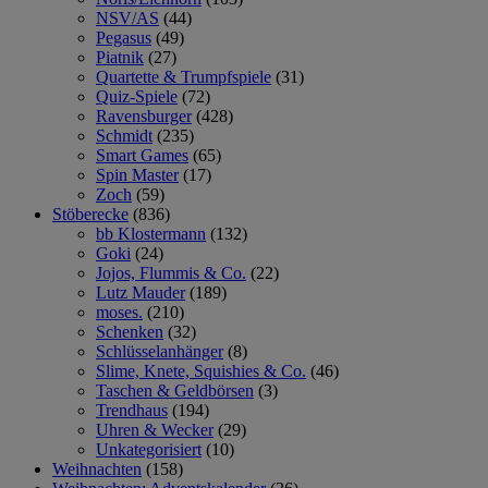
NSV/AS
(44)
Pegasus
(49)
Piatnik
(27)
Quartette & Trumpfspiele
(31)
Quiz-Spiele
(72)
Ravensburger
(428)
Schmidt
(235)
Smart Games
(65)
Spin Master
(17)
Zoch
(59)
Stöberecke
(836)
bb Klostermann
(132)
Goki
(24)
Jojos, Flummis & Co.
(22)
Lutz Mauder
(189)
moses.
(210)
Schenken
(32)
Schlüsselanhänger
(8)
Slime, Knete, Squishies & Co.
(46)
Taschen & Geldbörsen
(3)
Trendhaus
(194)
Uhren & Wecker
(29)
Unkategorisiert
(10)
Weihnachten
(158)