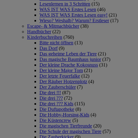
Lesenlernen in 3 Schritten
(15)
WAS IST WAS Erstes Lesen
(46)
WAS IST WAS Erstes Lesen easy!
(21)
Wieso? Weshalb? Warum? Erstleser
(17)
Escape- & Mitmachbücher
(38)
Handbücher
(22)
Kinderbuchreihen
(760)
Bitte nicht öffnen
(13)
Das Dorf
(9)
Das geheime Leben der Tiere
(21)
Das magische Baumhaus junior
(37)
Der kleine Drache Kokosnuss
(31)
Der kleine Major Tom
(21)
Der letzte Feuerfalke
(12)
Der Räuber Hotzenplotz
(4)
Der Zauberschüler
(7)
Die drei !!!
(87)
Die drei ???
(72)
Die drei ??? Kids
(115)
Die Duftapotheke
(8)
Die Hobby-Horsing-Kids
(4)
Die Küstencrew
(5)
Die magischen Tierfreunde
(20)
Die Schule der magischen Tiere
(57)
Die Zauberkicker
(9)