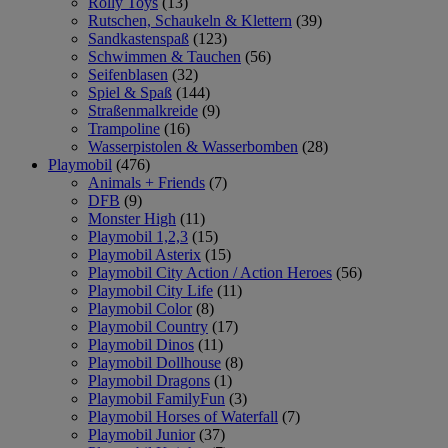
Rolly Toys
(13)
Rutschen, Schaukeln & Klettern
(39)
Sandkastenspaß
(123)
Schwimmen & Tauchen
(56)
Seifenblasen
(32)
Spiel & Spaß
(144)
Straßenmalkreide
(9)
Trampoline
(16)
Wasserpistolen & Wasserbomben
(28)
Playmobil
(476)
Animals + Friends
(7)
DFB
(9)
Monster High
(11)
Playmobil 1,2,3
(15)
Playmobil Asterix
(15)
Playmobil City Action / Action Heroes
(56)
Playmobil City Life
(11)
Playmobil Color
(8)
Playmobil Country
(17)
Playmobil Dinos
(11)
Playmobil Dollhouse
(8)
Playmobil Dragons
(1)
Playmobil FamilyFun
(3)
Playmobil Horses of Waterfall
(7)
Playmobil Junior
(37)