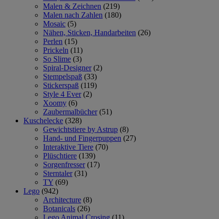
Malen & Zeichnen
(219)
Malen nach Zahlen
(180)
Mosaic
(5)
Nähen, Sticken, Handarbeiten
(26)
Perlen
(15)
Prickeln
(11)
So Slime
(3)
Spiral-Designer
(2)
Stempelspaß
(33)
Stickerspaß
(119)
Style 4 Ever
(2)
Xoomy
(6)
Zaubermalbücher
(51)
Kuschelecke
(328)
Gewichtstiere by Astrup
(8)
Hand- und Fingerpuppen
(27)
Interaktive Tiere
(70)
Plüschtiere
(139)
Sorgenfresser
(17)
Sterntaler
(31)
TY
(69)
Lego
(942)
Architecture
(8)
Botanicals
(26)
Lego Animal Crosing
(11)