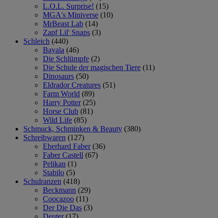
L.O.L. Surprise!
(15)
MGA's Miniverse
(10)
MrBeast Lab
(14)
Zapf Lil' Snaps
(3)
Schleich
(440)
Bayala
(46)
Die Schlümpfe
(2)
Die Schule der magischen Tiere
(11)
Dinosaurs
(50)
Eldrador Creatures
(51)
Farm World
(89)
Harry Potter
(25)
Horse Club
(81)
Wild Life
(85)
Schmuck, Schminken & Beauty
(380)
Schreibwaren
(127)
Eberhard Faber
(36)
Faber Castell
(67)
Pelikan
(1)
Stabilo
(5)
Schulranzen
(418)
Beckmann
(29)
Coocazoo
(11)
Der Die Das
(3)
Deuter
(17)