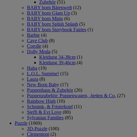
Zubehör
(51)
BABY born Bärenwelt
(12)
BABY born Glam Up
(3)
BABY born Minis
(6)
BABY born Splish Splash
(5)
BABY born Storybook Fairies
(1)
Barbie
(4)
Cave Club
(8)
Corolle
(4)
Dolly Moda
(5)
Kleidung 34-38cm
(1)
Kleidung 39-46cm
(4)
Haba
(19)
L.O.L. Surprise!
(15)
Laura
(8)
New Born Baby
(17)
Puppenhaus & Zubehör
(26)
Puppenzubehör: Puppenwagen, -betten & Co.
(27)
Rainbow High
(10)
Schmink- & Frisierkopf
(11)
Steffi & Evi Love
(80)
Sylvanian Families
(85)
Puzzle
(1069)
3D-Puzzle
(100)
Clementoni
(2)