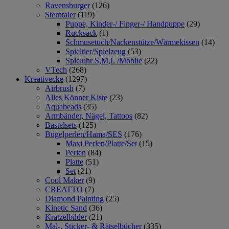
Ravensburger
(126)
Sterntaler
(119)
Puppe, Kinder-/ Finger-/ Handpuppe
(29)
Rucksack
(1)
Schmusetuch/Nackenstütze/Wärmekissen
(14)
Spieltier/Spielzeug
(53)
Spieluhr S,M,L /Mobile
(22)
VTech
(268)
Kreativecke
(1297)
Airbrush
(7)
Alles Könner Kiste
(23)
Aquabeads
(35)
Armbänder, Nägel, Tattoos
(82)
Bastelsets
(125)
Bügelperlen/Hama/SES
(176)
Maxi Perlen/Platte/Set
(15)
Perlen
(84)
Platte
(51)
Set
(21)
Cool Maker
(9)
CREATTO
(7)
Diamond Painting
(25)
Kinetic Sand
(36)
Kratzelbilder
(21)
Mal-, Sticker- & Rätselbücher
(335)