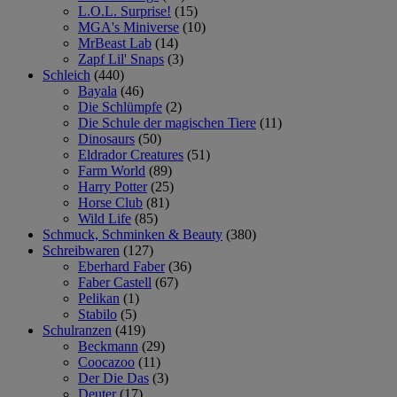
L.O.L. Surprise!
(15)
MGA's Miniverse
(10)
MrBeast Lab
(14)
Zapf Lil' Snaps
(3)
Schleich
(440)
Bayala
(46)
Die Schlümpfe
(2)
Die Schule der magischen Tiere
(11)
Dinosaurs
(50)
Eldrador Creatures
(51)
Farm World
(89)
Harry Potter
(25)
Horse Club
(81)
Wild Life
(85)
Schmuck, Schminken & Beauty
(380)
Schreibwaren
(127)
Eberhard Faber
(36)
Faber Castell
(67)
Pelikan
(1)
Stabilo
(5)
Schulranzen
(419)
Beckmann
(29)
Coocazoo
(11)
Der Die Das
(3)
Deuter
(17)