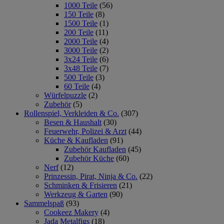
1000 Teile
(56)
150 Teile
(8)
1500 Teile
(1)
200 Teile
(11)
2000 Teile
(4)
3000 Teile
(2)
3x24 Teile
(6)
3x48 Teile
(7)
500 Teile
(3)
60 Teile
(4)
Würfelpuzzle
(2)
Zubehör
(5)
Rollenspiel, Verkleiden & Co.
(307)
Besen & Haushalt
(30)
Feuerwehr, Polizei & Arzt
(44)
Küche & Kaufladen
(91)
Zubehör Kaufladen
(45)
Zubehör Küche
(60)
Nerf
(12)
Prinzessin, Pirat, Ninja & Co.
(22)
Schminken & Frisieren
(21)
Werkzeug & Garten
(90)
Sammelspaß
(93)
Cookeez Makery
(4)
Jada Metalfigs
(18)