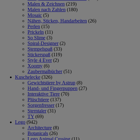
Malen & Zeichnen
(219)
Malen nach Zahlen
(180)
Mosaic
(5)
Nähen, Sticken, Handarbeiten
(26)
Perlen
(15)
Prickeln
(11)
So Slime
(3)
Spiral-Designer
(2)
Stempelspaß
(33)
Stickerspaß
(119)
Style 4 Ever
(2)
Xoomy
(6)
Zaubermalbücher
(51)
Kuschelecke
(326)
Gewichtstiere by Astrup
(8)
Hand- und Fingerpuppen
(27)
Interaktive Tiere
(70)
Plüschtiere
(137)
Sorgenfresser
(17)
Sterntaler
(31)
TY
(69)
Lego
(942)
Architecture
(8)
Botanicals
(26)
Lego Animal Crosing
(11)