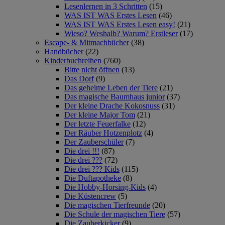
Lesenlernen in 3 Schritten
(15)
WAS IST WAS Erstes Lesen
(46)
WAS IST WAS Erstes Lesen easy!
(21)
Wieso? Weshalb? Warum? Erstleser
(17)
Escape- & Mitmachbücher
(38)
Handbücher
(22)
Kinderbuchreihen
(760)
Bitte nicht öffnen
(13)
Das Dorf
(9)
Das geheime Leben der Tiere
(21)
Das magische Baumhaus junior
(37)
Der kleine Drache Kokosnuss
(31)
Der kleine Major Tom
(21)
Der letzte Feuerfalke
(12)
Der Räuber Hotzenplotz
(4)
Der Zauberschüler
(7)
Die drei !!!
(87)
Die drei ???
(72)
Die drei ??? Kids
(115)
Die Duftapotheke
(8)
Die Hobby-Horsing-Kids
(4)
Die Küstencrew
(5)
Die magischen Tierfreunde
(20)
Die Schule der magischen Tiere
(57)
Die Zauberkicker
(9)