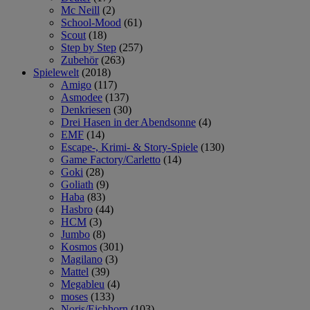
Mc Neill
(2)
School-Mood
(61)
Scout
(18)
Step by Step
(257)
Zubehör
(263)
Spielewelt
(2018)
Amigo
(117)
Asmodee
(137)
Denkriesen
(30)
Drei Hasen in der Abendsonne
(4)
EMF
(14)
Escape-, Krimi- & Story-Spiele
(130)
Game Factory/Carletto
(14)
Goki
(28)
Goliath
(9)
Haba
(83)
Hasbro
(44)
HCM
(3)
Jumbo
(8)
Kosmos
(301)
Magilano
(3)
Mattel
(39)
Megableu
(4)
moses
(133)
Noris/Eichhorn
(103)