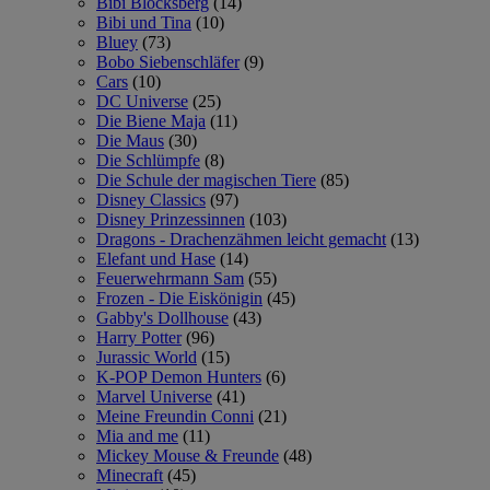
Bibi Blocksberg
(14)
Bibi und Tina
(10)
Bluey
(73)
Bobo Siebenschläfer
(9)
Cars
(10)
DC Universe
(25)
Die Biene Maja
(11)
Die Maus
(30)
Die Schlümpfe
(8)
Die Schule der magischen Tiere
(85)
Disney Classics
(97)
Disney Prinzessinnen
(103)
Dragons - Drachenzähmen leicht gemacht
(13)
Elefant und Hase
(14)
Feuerwehrmann Sam
(55)
Frozen - Die Eiskönigin
(45)
Gabby's Dollhouse
(43)
Harry Potter
(96)
Jurassic World
(15)
K-POP Demon Hunters
(6)
Marvel Universe
(41)
Meine Freundin Conni
(21)
Mia and me
(11)
Mickey Mouse & Freunde
(48)
Minecraft
(45)