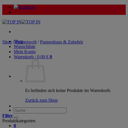
Zum
Inhalt
springen
Shop
Shop
/
Puppenwelt
/
Puppenhaus & Zubehör
Wunschliste
Mein Konto
Warenkorb /
0,00
€
0
Es befinden sich keine Produkte im Warenkorb.
Zurück zum Shop
Suche
nach:
Filter
Produktkategorien
0