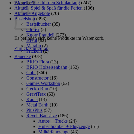
Aktuell: Alles für den Schulanfang
(247)
Warenkorb
Aktuell: Spiel & Spaß für die Ferien
(136)
Aktuelle Angebote
(70)
Bastelshop
(398)
Bastelbücher
(35)
Glorex
(2)
Knorr Prandell
(272)
Es befinden sich keine Produkte im Warenkorb.
Kreul
(82)
Marabu
(2)
Zurück zum Shop
Prickeln
(2)
Bauecke
(978)
BRIO Flora
(13)
BRIO Holzeisenbahn
(152)
Cobi
(360)
Constructor
(16)
Games Workshop
(62)
Gecko Run
(10)
GraviTrax
(63)
Kapla
(13)
Metal Earth
(10)
PlusPlus
(57)
Revell Bausätze
(186)
Autos + Trucks
(24)
Hubschrauber + Flugzeuge
(51)
Militärfahrzeuge
(43)