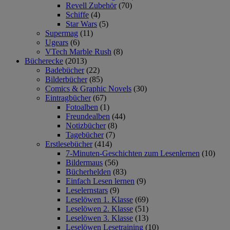
Revell Zubehör
(70)
Schiffe
(4)
Star Wars
(5)
Supermag
(11)
Ugears
(6)
VTech Marble Rush
(8)
Bücherecke
(2013)
Badebücher
(22)
Bilderbücher
(85)
Comics & Graphic Novels
(30)
Eintragbücher
(67)
Fotoalben
(1)
Freundealben
(44)
Notizbücher
(8)
Tagebücher
(7)
Erstlesebücher
(414)
7-Minuten-Geschichten zum Lesenlernen
(10)
Bildermaus
(56)
Bücherhelden
(83)
Einfach Lesen lernen
(9)
Leselernstars
(9)
Leselöwen 1. Klasse
(69)
Leselöwen 2. Klasse
(51)
Leselöwen 3. Klasse
(13)
Leselöwen Lesetraining
(10)