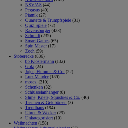
NSV/AS
(44)
Pegasus
(49)
Piatnik
(27)
Quartette & Trumpfspiele
(31)
Quiz-Spiele
(72)
Ravensburger
(428)
Schmidt
(235)
Smart Games
(65)
Spin Master
(17)
Zoch
(59)
Stöberecke
(836)
bb Klostermann
(132)
Goki
(24)
Jojos, Flummis & Co.
(22)
Lutz Mauder
(189)
moses.
(210)
Schenken
(32)
Schlüsselanhänger
(8)
Slime, Knete, Squishies & Co.
(46)
Taschen & Geldbörsen
(3)
Trendhaus
(194)
Uhren & Wecker
(29)
Unkategorisiert
(10)
Weihnachten
(158)