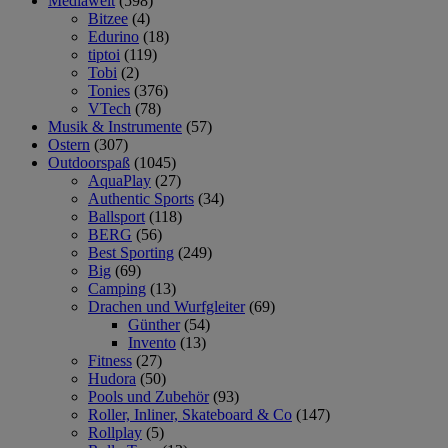
Mediawelt
(598)
Bitzee
(4)
Edurino
(18)
tiptoi
(119)
Tobi
(2)
Tonies
(376)
VTech
(78)
Musik & Instrumente
(57)
Ostern
(307)
Outdoorspaß
(1045)
AquaPlay
(27)
Authentic Sports
(34)
Ballsport
(118)
BERG
(56)
Best Sporting
(249)
Big
(69)
Camping
(13)
Drachen und Wurfgleiter
(69)
Günther
(54)
Invento
(13)
Fitness
(27)
Hudora
(50)
Pools und Zubehör
(93)
Roller, Inliner, Skateboard & Co
(147)
Rollplay
(5)