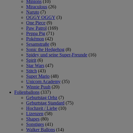
Minions
(10)
Miraculous
(26)
Naruto
(7)
OGGY OGGY
(3)
One Piece
(9)
Paw Patrol
(169)
Peppa Pig
(71)
Pokémon
(42)
Sesamstraße
(9)
Sonic the Hedgehog
(8)
Spidey und seine Super-Freunde
(16)
Spirit
(6)
Star Wars
(47)
Stitch
(43)
Super Mario
(48)
Unicorn Academy
(35)
Winnie Puuh
(20)
Folienballons
(337)
Geburtstag Orbz
(7)
Geburtstag Standard
(75)
Hochzeit / Liebe
(10)
Lizenzen
(58)
Shapes
(80)
Sonstiges
(41)
Walker Ballons
(14)