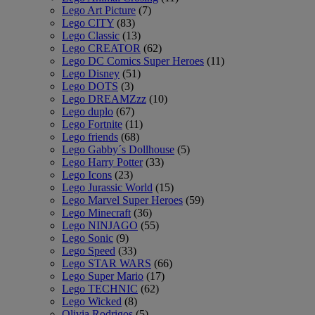
Lego Art Picture
(7)
Lego CITY
(83)
Lego Classic
(13)
Lego CREATOR
(62)
Lego DC Comics Super Heroes
(11)
Lego Disney
(51)
Lego DOTS
(3)
Lego DREAMZzz
(10)
Lego duplo
(67)
Lego Fortnite
(11)
Lego friends
(68)
Lego Gabby´s Dollhouse
(5)
Lego Harry Potter
(33)
Lego Icons
(23)
Lego Jurassic World
(15)
Lego Marvel Super Heroes
(59)
Lego Minecraft
(36)
Lego NINJAGO
(55)
Lego Sonic
(9)
Lego Speed
(33)
Lego STAR WARS
(66)
Lego Super Mario
(17)
Lego TECHNIC
(62)
Lego Wicked
(8)
Olivia Rodrigos
(5)