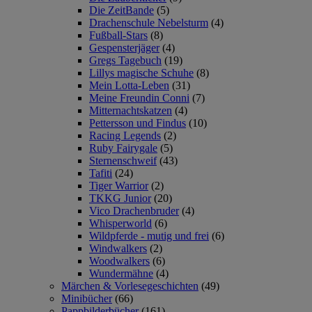
Die ZeitBande
(5)
Drachenschule Nebelsturm
(4)
Fußball-Stars
(8)
Gespensterjäger
(4)
Gregs Tagebuch
(19)
Lillys magische Schuhe
(8)
Mein Lotta-Leben
(31)
Meine Freundin Conni
(7)
Mitternachtskatzen
(4)
Pettersson und Findus
(10)
Racing Legends
(2)
Ruby Fairygale
(5)
Sternenschweif
(43)
Tafiti
(24)
Tiger Warrior
(2)
TKKG Junior
(20)
Vico Drachenbruder
(4)
Whisperworld
(6)
Wildpferde - mutig und frei
(6)
Windwalkers
(2)
Woodwalkers
(6)
Wundermähne
(4)
Märchen & Vorlesegeschichten
(49)
Minibücher
(66)
Pappbilderbücher
(161)