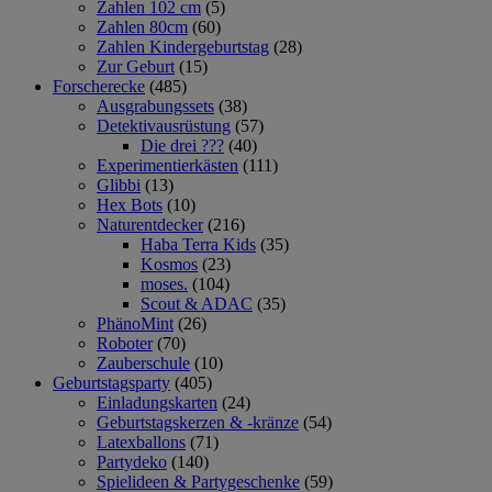
Zahlen 102 cm
(5)
Zahlen 80cm
(60)
Zahlen Kindergeburtstag
(28)
Zur Geburt
(15)
Forscherecke
(485)
Ausgrabungssets
(38)
Detektivausrüstung
(57)
Die drei ???
(40)
Experimentierkästen
(111)
Glibbi
(13)
Hex Bots
(10)
Naturentdecker
(216)
Haba Terra Kids
(35)
Kosmos
(23)
moses.
(104)
Scout & ADAC
(35)
PhänoMint
(26)
Roboter
(70)
Zauberschule
(10)
Geburtstagsparty
(405)
Einladungskarten
(24)
Geburtstagskerzen & -kränze
(54)
Latexballons
(71)
Partydeko
(140)
Spielideen & Partygeschenke
(59)