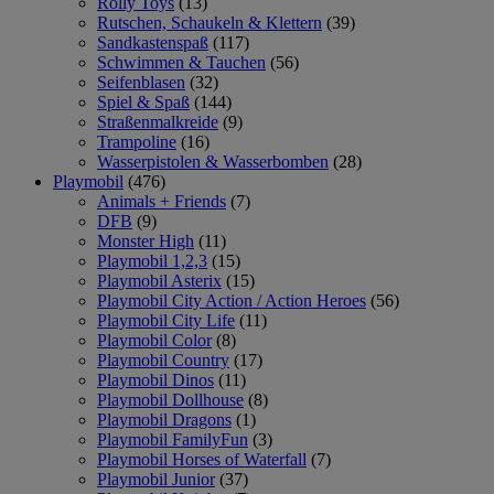
Rolly Toys
(13)
Rutschen, Schaukeln & Klettern
(39)
Sandkastenspaß
(117)
Schwimmen & Tauchen
(56)
Seifenblasen
(32)
Spiel & Spaß
(144)
Straßenmalkreide
(9)
Trampoline
(16)
Wasserpistolen & Wasserbomben
(28)
Playmobil
(476)
Animals + Friends
(7)
DFB
(9)
Monster High
(11)
Playmobil 1,2,3
(15)
Playmobil Asterix
(15)
Playmobil City Action / Action Heroes
(56)
Playmobil City Life
(11)
Playmobil Color
(8)
Playmobil Country
(17)
Playmobil Dinos
(11)
Playmobil Dollhouse
(8)
Playmobil Dragons
(1)
Playmobil FamilyFun
(3)
Playmobil Horses of Waterfall
(7)
Playmobil Junior
(37)