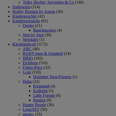
Teller, Becher, Servietten & Co
(146)
Halloween
(114)
Hobby Horsing by Astrup
(26)
Kindergeschirr
(42)
Kinderrucksäcke
(61)
Deuter
(21)
Bauchtaschen
(4)
Step by Step
(39)
Sterntaler
(1)
Kleinkindwelt
(1172)
ABC
(40)
BABY born & Annabell
(24)
BRIO
(182)
Eichhorn
(110)
Fisher-Price
(32)
Goki
(110)
Holztiger Tiere/Figuren
(1)
Haba
(32)
Kleinkind
(4)
Kullerbü
(5)
Little Friends
(6)
Puppen
(9)
Happy People
(30)
Lena/SES
(50)
moses.
(19)