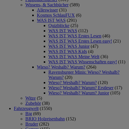
Wissens- & Sachbücher
(589)
Alleswisser
(31)
Kosmos SchlauFUX
(6)
WAS IST WAS
(291)
Quizblöcke
(25)
WAS IST WAS
(112)
WAS IST WAS Erstes Lesen
(46)
WAS IST WAS Erstes Lesen easy!
(21)
WAS IST WAS Junior
(47)
WAS IST WAS Kids
(4)
WAS IST WAS Meine Welt
(36)
WAS IST WAS Wissenschaften easy!
(11)
Wieso? Weshalb? Warum?
(264)
Ravensburger Minis: Wieso? Weshalb?
Warum?
(20)
Wieso? Weshalb? Warum?
(120)
Wieso? Weshalb? Warum? Erstleser
(17)
Wieso? Weshalb? Warum? Junior
(105)
Witze
(5)
Zubehör
(38)
Fahrzeugwelt
(1550)
Big
(69)
BRIO Holzeisenbahn
(152)
Bruder
(282)