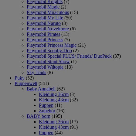
Playmobil Knights
(7)
Playmobil Magic
(2)
Playmobil Miraculous
(15)
Playmobil My Life
(50)
Playmobil Naruto
(3)
Playmobil Novelmore
(6)
Playmobil Pirates
(13)
Playmobil Princess
(5)
Playmobil Princess Magic
(21)
Playmobil Scooby-Doo
(2)
Playmobil Special PLUS/ Friends/ DuoPack
(37)
Playmobil Stunt Show
(1)
Playmobil Wiltopia
(13)
Sky Trails
(8)
Puky
(52)
Puppenwelt
(541)
Baby Annabell
(62)
Kleidung 36cm
(8)
Kleidung 43cm
(32)
Puppen
(11)
Zubehör
(16)
BABY born
(195)
Kleidung 36cm
(17)
Kleidung 43cm
(91)
Puppen
(44)