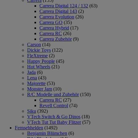
Carrera
(155)
Carrera Digital 124 / 132
(63)
Carrera Digital 143
(2)
Carrera Evolution
(26)
Carrera GO
(35)
Carrera Hybrid
(17)
Carrera RC
(26)
Carrera Zubehör
(9)
Carson
(14)
Dickie Toys
(122)
FleXtreme
(2)
Happy People
(45)
Hot Wheels
(21)
Jada
(6)
Lena
(43)
Majorette
(53)
Monster Jam
(10)
R/C Modelle und Zubehör
(150)
Carrera RC
(27)
Revell Control
(74)
Siku
(392)
VTech Switch & Go Dinos
(18)
VTech Tut Tut Baby Flitzer
(57)
Fernsehhelden
(1492)
Benjamin Blümchen
(6)