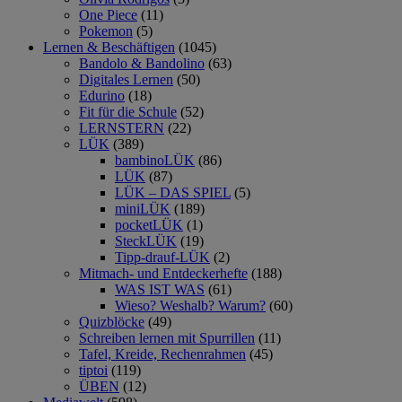
One Piece
(11)
Pokemon
(5)
Lernen & Beschäftigen
(1045)
Bandolo & Bandolino
(63)
Digitales Lernen
(50)
Edurino
(18)
Fit für die Schule
(52)
LERNSTERN
(22)
LÜK
(389)
bambinoLÜK
(86)
LÜK
(87)
LÜK – DAS SPIEL
(5)
miniLÜK
(189)
pocketLÜK
(1)
SteckLÜK
(19)
Tipp-drauf-LÜK
(2)
Mitmach- und Entdeckerhefte
(188)
WAS IST WAS
(61)
Wieso? Weshalb? Warum?
(60)
Quizblöcke
(49)
Schreiben lernen mit Spurrillen
(11)
Tafel, Kreide, Rechenrahmen
(45)
tiptoi
(119)
ÜBEN
(12)