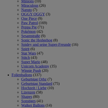
Minions
(10)
Miraculous
(26)
Naruto
(7)
OGGY OGGY
(3)
One Piece
(9)
Paw Patrol
(169)
Peppa Pig
(71)
Pokémon
(42)
Sesamstraße
(9)
Sonic the Hedgehog
(8)
Spidey und seine Super-Freunde
(16)
Spirit
(6)
Star Wars
(47)
Stitch
(43)
Super Mario
(48)
Unicorn Academy
(35)
Winnie Puuh
(20)
Folienballons
(337)
Geburtstag Orbz
(7)
Geburtstag Standard
(75)
Hochzeit / Liebe
(10)
Lizenzen
(58)
Shapes
(80)
Sonstiges
(41)
Walker Ballons
(14)