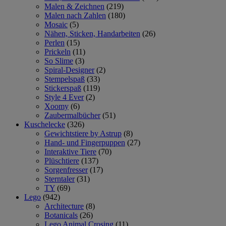
Malen & Zeichnen
(219)
Malen nach Zahlen
(180)
Mosaic
(5)
Nähen, Sticken, Handarbeiten
(26)
Perlen
(15)
Prickeln
(11)
So Slime
(3)
Spiral-Designer
(2)
Stempelspaß
(33)
Stickerspaß
(119)
Style 4 Ever
(2)
Xoomy
(6)
Zaubermalbücher
(51)
Kuschelecke
(326)
Gewichtstiere by Astrup
(8)
Hand- und Fingerpuppen
(27)
Interaktive Tiere
(70)
Plüschtiere
(137)
Sorgenfresser
(17)
Sterntaler
(31)
TY
(69)
Lego
(942)
Architecture
(8)
Botanicals
(26)
Lego Animal Crosing
(11)