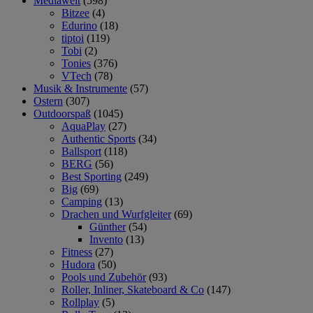
Mediawelt
(598)
Bitzee
(4)
Edurino
(18)
tiptoi
(119)
Tobi
(2)
Tonies
(376)
VTech
(78)
Musik & Instrumente
(57)
Ostern
(307)
Outdoorspaß
(1045)
AquaPlay
(27)
Authentic Sports
(34)
Ballsport
(118)
BERG
(56)
Best Sporting
(249)
Big
(69)
Camping
(13)
Drachen und Wurfgleiter
(69)
Günther
(54)
Invento
(13)
Fitness
(27)
Hudora
(50)
Pools und Zubehör
(93)
Roller, Inliner, Skateboard & Co
(147)
Rollplay
(5)