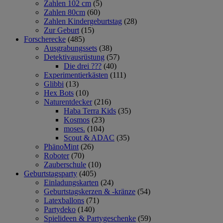
Zahlen 102 cm
(5)
Zahlen 80cm
(60)
Zahlen Kindergeburtstag
(28)
Zur Geburt
(15)
Forscherecke
(485)
Ausgrabungssets
(38)
Detektivausrüstung
(57)
Die drei ???
(40)
Experimentierkästen
(111)
Glibbi
(13)
Hex Bots
(10)
Naturentdecker
(216)
Haba Terra Kids
(35)
Kosmos
(23)
moses.
(104)
Scout & ADAC
(35)
PhänoMint
(26)
Roboter
(70)
Zauberschule
(10)
Geburtstagsparty
(405)
Einladungskarten
(24)
Geburtstagskerzen & -kränze
(54)
Latexballons
(71)
Partydeko
(140)
Spielideen & Partygeschenke
(59)