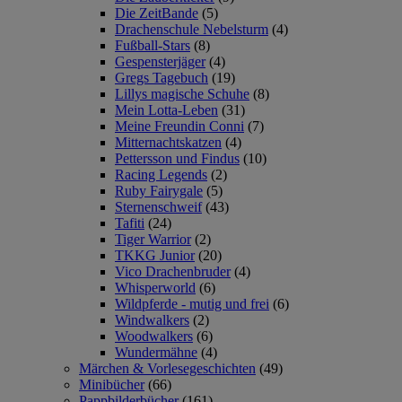
Die ZeitBande
(5)
Drachenschule Nebelsturm
(4)
Fußball-Stars
(8)
Gespensterjäger
(4)
Gregs Tagebuch
(19)
Lillys magische Schuhe
(8)
Mein Lotta-Leben
(31)
Meine Freundin Conni
(7)
Mitternachtskatzen
(4)
Pettersson und Findus
(10)
Racing Legends
(2)
Ruby Fairygale
(5)
Sternenschweif
(43)
Tafiti
(24)
Tiger Warrior
(2)
TKKG Junior
(20)
Vico Drachenbruder
(4)
Whisperworld
(6)
Wildpferde - mutig und frei
(6)
Windwalkers
(2)
Woodwalkers
(6)
Wundermähne
(4)
Märchen & Vorlesegeschichten
(49)
Minibücher
(66)
Pappbilderbücher
(161)