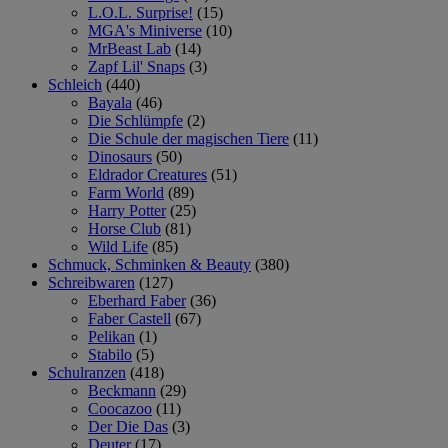
L.O.L. Surprise!
(15)
MGA's Miniverse
(10)
MrBeast Lab
(14)
Zapf Lil' Snaps
(3)
Schleich
(440)
Bayala
(46)
Die Schlümpfe
(2)
Die Schule der magischen Tiere
(11)
Dinosaurs
(50)
Eldrador Creatures
(51)
Farm World
(89)
Harry Potter
(25)
Horse Club
(81)
Wild Life
(85)
Schmuck, Schminken & Beauty
(380)
Schreibwaren
(127)
Eberhard Faber
(36)
Faber Castell
(67)
Pelikan
(1)
Stabilo
(5)
Schulranzen
(418)
Beckmann
(29)
Coocazoo
(11)
Der Die Das
(3)
Deuter
(17)