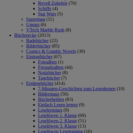
Revell Zubehör
(70)
Schiffe
(4)
Star Wars
(5)
Supermag
(11)
Ugears
(6)
VTech Marble Rush
(8)
Bücherecke
(2013)
Badebücher
(22)
Bilderbücher
(85)
Comics & Graphic Novels
(30)
Eintragbücher
(67)
Fotoalben
(1)
Freundealben
(44)
Notizbücher
(8)
Tagebücher
(7)
Erstlesebücher
(414)
7-Minuten-Geschichten zum Lesenlernen
(10)
Bildermaus
(56)
Bücherhelden
(83)
Einfach Lesen lernen
(9)
Leselernstars
(9)
Leselöwen 1. Klasse
(69)
Leselöwen 2. Klasse
(51)
Leselöwen 3. Klasse
(13)
Leselöwen Lesetraining
(10)