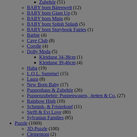
Zubehör
(51)
BABY born Bärenwelt
(12)
BABY born Glam Up
(3)
BABY born Minis
(6)
BABY born Splish Splash
(5)
BABY born Storybook Fairies
(1)
Barbie
(4)
Cave Club
(8)
Corolle
(4)
Dolly Moda
(5)
Kleidung 34-38cm
(1)
Kleidung 39-46cm
(4)
Haba
(19)
L.O.L. Surprise!
(15)
Laura
(8)
New Born Baby
(17)
Puppenhaus & Zubehör
(26)
Puppenzubehör: Puppenwagen, -betten & Co.
(27)
Rainbow High
(10)
Schmink- & Frisierkopf
(11)
Steffi & Evi Love
(80)
Sylvanian Families
(85)
Puzzle
(1069)
3D-Puzzle
(100)
Clementoni
(2)