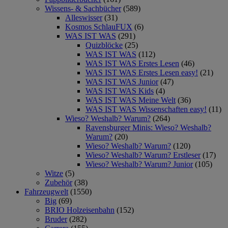
Wissens- & Sachbücher
(589)
Alleswisser
(31)
Kosmos SchlauFUX
(6)
WAS IST WAS
(291)
Quizblöcke
(25)
WAS IST WAS
(112)
WAS IST WAS Erstes Lesen
(46)
WAS IST WAS Erstes Lesen easy!
(21)
WAS IST WAS Junior
(47)
WAS IST WAS Kids
(4)
WAS IST WAS Meine Welt
(36)
WAS IST WAS Wissenschaften easy!
(11)
Wieso? Weshalb? Warum?
(264)
Ravensburger Minis: Wieso? Weshalb?
Warum?
(20)
Wieso? Weshalb? Warum?
(120)
Wieso? Weshalb? Warum? Erstleser
(17)
Wieso? Weshalb? Warum? Junior
(105)
Witze
(5)
Zubehör
(38)
Fahrzeugwelt
(1550)
Big
(69)
BRIO Holzeisenbahn
(152)
Bruder
(282)