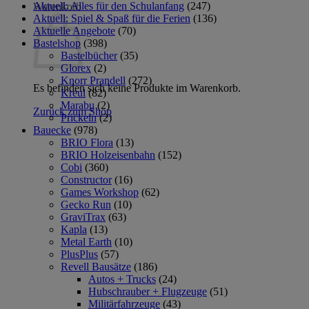
Aktuell: Alles für den Schulanfang
(247)
Warenkorb
Aktuell: Spiel & Spaß für die Ferien
(136)
Aktuelle Angebote
(70)
Bastelshop
(398)
Bastelbücher
(35)
Glorex
(2)
Knorr Prandell
(272)
Es befinden sich keine Produkte im Warenkorb.
Kreul
(82)
Marabu
(2)
Zurück zum Shop
Prickeln
(2)
Bauecke
(978)
BRIO Flora
(13)
BRIO Holzeisenbahn
(152)
Cobi
(360)
Constructor
(16)
Games Workshop
(62)
Gecko Run
(10)
GraviTrax
(63)
Kapla
(13)
Metal Earth
(10)
PlusPlus
(57)
Revell Bausätze
(186)
Autos + Trucks
(24)
Hubschrauber + Flugzeuge
(51)
Militärfahrzeuge
(43)