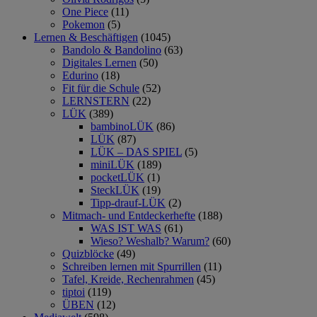
One Piece
(11)
Pokemon
(5)
Lernen & Beschäftigen
(1045)
Bandolo & Bandolino
(63)
Digitales Lernen
(50)
Edurino
(18)
Fit für die Schule
(52)
LERNSTERN
(22)
LÜK
(389)
bambinoLÜK
(86)
LÜK
(87)
LÜK – DAS SPIEL
(5)
miniLÜK
(189)
pocketLÜK
(1)
SteckLÜK
(19)
Tipp-drauf-LÜK
(2)
Mitmach- und Entdeckerhefte
(188)
WAS IST WAS
(61)
Wieso? Weshalb? Warum?
(60)
Quizblöcke
(49)
Schreiben lernen mit Spurrillen
(11)
Tafel, Kreide, Rechenrahmen
(45)
tiptoi
(119)
ÜBEN
(12)