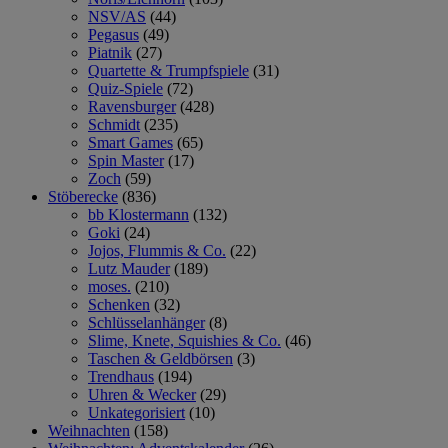
NSV/AS
(44)
Pegasus
(49)
Piatnik
(27)
Quartette & Trumpfspiele
(31)
Quiz-Spiele
(72)
Ravensburger
(428)
Schmidt
(235)
Smart Games
(65)
Spin Master
(17)
Zoch
(59)
Stöberecke
(836)
bb Klostermann
(132)
Goki
(24)
Jojos, Flummis & Co.
(22)
Lutz Mauder
(189)
moses.
(210)
Schenken
(32)
Schlüsselanhänger
(8)
Slime, Knete, Squishies & Co.
(46)
Taschen & Geldbörsen
(3)
Trendhaus
(194)
Uhren & Wecker
(29)
Unkategorisiert
(10)
Weihnachten
(158)