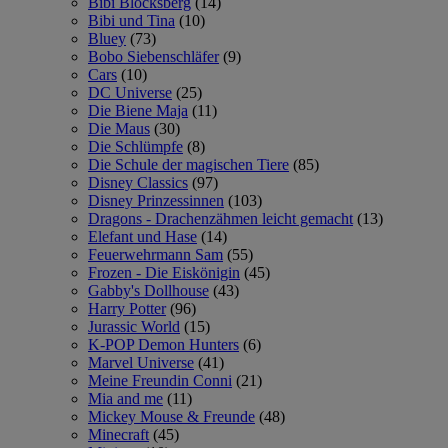
Bibi Blocksberg
(14)
Bibi und Tina
(10)
Bluey
(73)
Bobo Siebenschläfer
(9)
Cars
(10)
DC Universe
(25)
Die Biene Maja
(11)
Die Maus
(30)
Die Schlümpfe
(8)
Die Schule der magischen Tiere
(85)
Disney Classics
(97)
Disney Prinzessinnen
(103)
Dragons - Drachenzähmen leicht gemacht
(13)
Elefant und Hase
(14)
Feuerwehrmann Sam
(55)
Frozen - Die Eiskönigin
(45)
Gabby's Dollhouse
(43)
Harry Potter
(96)
Jurassic World
(15)
K-POP Demon Hunters
(6)
Marvel Universe
(41)
Meine Freundin Conni
(21)
Mia and me
(11)
Mickey Mouse & Freunde
(48)
Minecraft
(45)