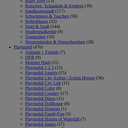
Rolly Toys
(13)
Rutschen, Schaukeln & Klettern
(39)
Sandkastenspaß
(117)
Schwimmen & Tauchen
(56)
Seifenblasen
(32)
Spiel & Spaß
(144)
Straßenmalkreide
(9)
Trampoline
(16)
Wasserpistolen & Wasserbomben
(28)
Playmobil
(476)
Animals + Friends
(7)
DFB
(9)
Monster High
(11)
Playmobil 1,2,3
(15)
Playmobil Asterix
(15)
Playmobil City Action / Action Heroes
(56)
Playmobil City Life
(11)
Playmobil Color
(8)
Playmobil Country
(17)
Playmobil Dinos
(11)
Playmobil Dollhouse
(8)
Playmobil Dragons
(1)
Playmobil FamilyFun
(3)
Playmobil Horses of Waterfall
(7)
Playmobil Junior
(37)