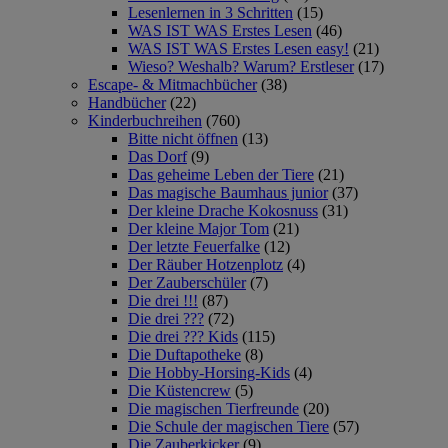
Lesenlernen in 3 Schritten
(15)
WAS IST WAS Erstes Lesen
(46)
WAS IST WAS Erstes Lesen easy!
(21)
Wieso? Weshalb? Warum? Erstleser
(17)
Escape- & Mitmachbücher
(38)
Handbücher
(22)
Kinderbuchreihen
(760)
Bitte nicht öffnen
(13)
Das Dorf
(9)
Das geheime Leben der Tiere
(21)
Das magische Baumhaus junior
(37)
Der kleine Drache Kokosnuss
(31)
Der kleine Major Tom
(21)
Der letzte Feuerfalke
(12)
Der Räuber Hotzenplotz
(4)
Der Zauberschüler
(7)
Die drei !!!
(87)
Die drei ???
(72)
Die drei ??? Kids
(115)
Die Duftapotheke
(8)
Die Hobby-Horsing-Kids
(4)
Die Küstencrew
(5)
Die magischen Tierfreunde
(20)
Die Schule der magischen Tiere
(57)
Die Zauberkicker
(9)