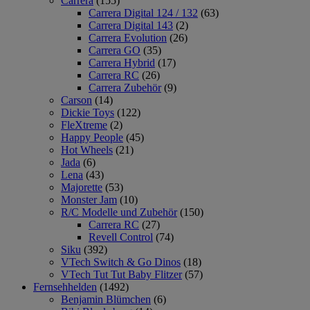
Carrera
(155)
Carrera Digital 124 / 132
(63)
Carrera Digital 143
(2)
Carrera Evolution
(26)
Carrera GO
(35)
Carrera Hybrid
(17)
Carrera RC
(26)
Carrera Zubehör
(9)
Carson
(14)
Dickie Toys
(122)
FleXtreme
(2)
Happy People
(45)
Hot Wheels
(21)
Jada
(6)
Lena
(43)
Majorette
(53)
Monster Jam
(10)
R/C Modelle und Zubehör
(150)
Carrera RC
(27)
Revell Control
(74)
Siku
(392)
VTech Switch & Go Dinos
(18)
VTech Tut Tut Baby Flitzer
(57)
Fernsehhelden
(1492)
Benjamin Blümchen
(6)