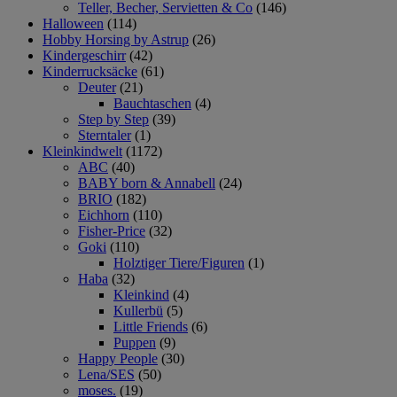
Teller, Becher, Servietten & Co
(146)
Halloween
(114)
Hobby Horsing by Astrup
(26)
Kindergeschirr
(42)
Kinderrucksäcke
(61)
Deuter
(21)
Bauchtaschen
(4)
Step by Step
(39)
Sterntaler
(1)
Kleinkindwelt
(1172)
ABC
(40)
BABY born & Annabell
(24)
BRIO
(182)
Eichhorn
(110)
Fisher-Price
(32)
Goki
(110)
Holztiger Tiere/Figuren
(1)
Haba
(32)
Kleinkind
(4)
Kullerbü
(5)
Little Friends
(6)
Puppen
(9)
Happy People
(30)
Lena/SES
(50)
moses.
(19)