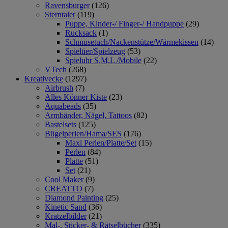
Ravensburger
(126)
Sterntaler
(119)
Puppe, Kinder-/ Finger-/ Handpuppe
(29)
Rucksack
(1)
Schmusetuch/Nackenstütze/Wärmekissen
(14)
Spieltier/Spielzeug
(53)
Spieluhr S,M,L /Mobile
(22)
VTech
(268)
Kreativecke
(1297)
Airbrush
(7)
Alles Könner Kiste
(23)
Aquabeads
(35)
Armbänder, Nägel, Tattoos
(82)
Bastelsets
(125)
Bügelperlen/Hama/SES
(176)
Maxi Perlen/Platte/Set
(15)
Perlen
(84)
Platte
(51)
Set
(21)
Cool Maker
(9)
CREATTO
(7)
Diamond Painting
(25)
Kinetic Sand
(36)
Kratzelbilder
(21)
Mal-, Sticker- & Rätselbücher
(335)