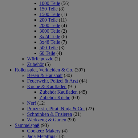
1000 Teile
(56)
150 Teile
(8)
1500 Teile
(1)
200 Teile
(11)
2000 Teile
(4)
3000 Teile
(2)
3x24 Teile
(6)
3x48 Teile
(7)
500 Teile
(3)
60 Teile
(4)
Würfelpuzzle
(2)
Zubehör
(5)
Rollenspiel, Verkleiden & Co.
(307)
Besen & Haushalt
(30)
Feuerwehr, Polizei & Arzt
(44)
Küche & Kaufladen
(91)
Zubehör Kaufladen
(45)
Zubehör Küche
(60)
Nerf
(12)
Prinzessin, Pirat, Ninja & Co.
(22)
Schminken & Frisieren
(21)
Werkzeug & Garten
(90)
Sammelspaß
(93)
Cookeez Makery
(4)
Jada Metalfigs
(18)