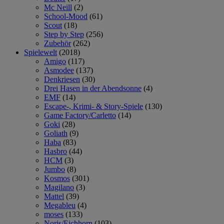
Mc Neill
(2)
School-Mood
(61)
Scout
(18)
Step by Step
(256)
Zubehör
(262)
Spielewelt
(2018)
Amigo
(117)
Asmodee
(137)
Denkriesen
(30)
Drei Hasen in der Abendsonne
(4)
EMF
(14)
Escape-, Krimi- & Story-Spiele
(130)
Game Factory/Carletto
(14)
Goki
(28)
Goliath
(9)
Haba
(83)
Hasbro
(44)
HCM
(3)
Jumbo
(8)
Kosmos
(301)
Magilano
(3)
Mattel
(39)
Megableu
(4)
moses
(133)
Noris/Eichhorn
(103)