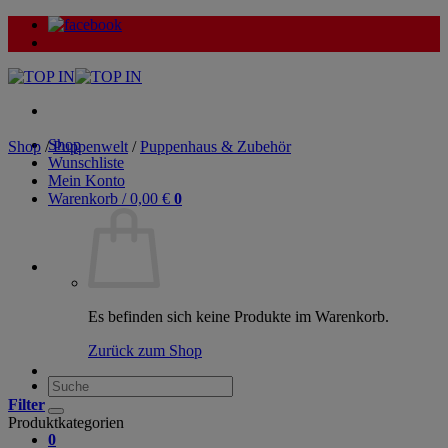
Zum
Inhalt
springen
Shop
Shop
/
Puppenwelt
/
Puppenhaus & Zubehör
Wunschliste
Mein Konto
Warenkorb /
0,00
€
0
Es befinden sich keine Produkte im Warenkorb.
Zurück zum Shop
Suche
nach:
Filter
Produktkategorien
0