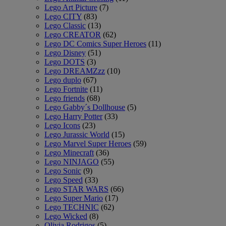
Lego Art Picture
(7)
Lego CITY
(83)
Lego Classic
(13)
Lego CREATOR
(62)
Lego DC Comics Super Heroes
(11)
Lego Disney
(51)
Lego DOTS
(3)
Lego DREAMZzz
(10)
Lego duplo
(67)
Lego Fortnite
(11)
Lego friends
(68)
Lego Gabby´s Dollhouse
(5)
Lego Harry Potter
(33)
Lego Icons
(23)
Lego Jurassic World
(15)
Lego Marvel Super Heroes
(59)
Lego Minecraft
(36)
Lego NINJAGO
(55)
Lego Sonic
(9)
Lego Speed
(33)
Lego STAR WARS
(66)
Lego Super Mario
(17)
Lego TECHNIC
(62)
Lego Wicked
(8)
Olivia Rodrigos
(5)