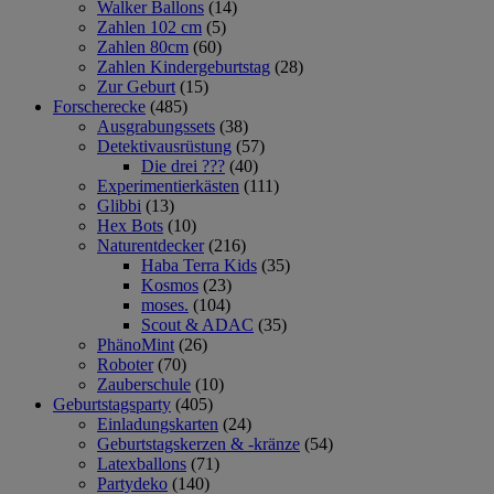
Walker Ballons
(14)
Zahlen 102 cm
(5)
Zahlen 80cm
(60)
Zahlen Kindergeburtstag
(28)
Zur Geburt
(15)
Forscherecke
(485)
Ausgrabungssets
(38)
Detektivausrüstung
(57)
Die drei ???
(40)
Experimentierkästen
(111)
Glibbi
(13)
Hex Bots
(10)
Naturentdecker
(216)
Haba Terra Kids
(35)
Kosmos
(23)
moses.
(104)
Scout & ADAC
(35)
PhänoMint
(26)
Roboter
(70)
Zauberschule
(10)
Geburtstagsparty
(405)
Einladungskarten
(24)
Geburtstagskerzen & -kränze
(54)
Latexballons
(71)
Partydeko
(140)