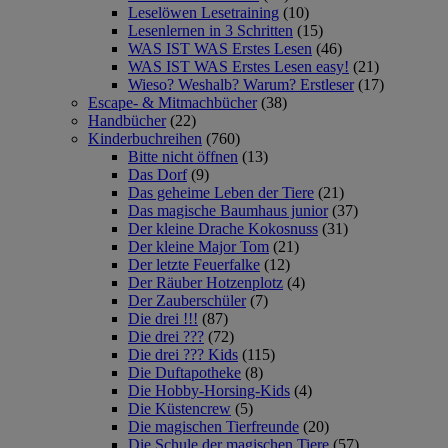
Leselöwen Lesetraining
(10)
Lesenlernen in 3 Schritten
(15)
WAS IST WAS Erstes Lesen
(46)
WAS IST WAS Erstes Lesen easy!
(21)
Wieso? Weshalb? Warum? Erstleser
(17)
Escape- & Mitmachbücher
(38)
Handbücher
(22)
Kinderbuchreihen
(760)
Bitte nicht öffnen
(13)
Das Dorf
(9)
Das geheime Leben der Tiere
(21)
Das magische Baumhaus junior
(37)
Der kleine Drache Kokosnuss
(31)
Der kleine Major Tom
(21)
Der letzte Feuerfalke
(12)
Der Räuber Hotzenplotz
(4)
Der Zauberschüler
(7)
Die drei !!!
(87)
Die drei ???
(72)
Die drei ??? Kids
(115)
Die Duftapotheke
(8)
Die Hobby-Horsing-Kids
(4)
Die Küstencrew
(5)
Die magischen Tierfreunde
(20)
Die Schule der magischen Tiere
(57)