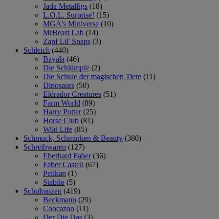
Jada Metalfigs
(18)
L.O.L. Surprise!
(15)
MGA's Miniverse
(10)
MrBeast Lab
(14)
Zapf Lil' Snaps
(3)
Schleich
(440)
Bayala
(46)
Die Schlümpfe
(2)
Die Schule der magischen Tiere
(11)
Dinosaurs
(50)
Eldrador Creatures
(51)
Farm World
(89)
Harry Potter
(25)
Horse Club
(81)
Wild Life
(85)
Schmuck, Schminken & Beauty
(380)
Schreibwaren
(127)
Eberhard Faber
(36)
Faber Castell
(67)
Pelikan
(1)
Stabilo
(5)
Schulranzen
(419)
Beckmann
(29)
Coocazoo
(11)
Der Die Das
(3)