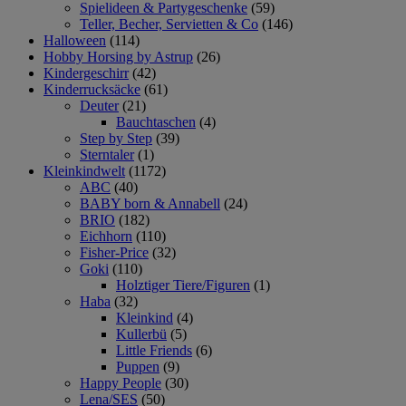
Spielideen & Partygeschenke
(59)
Teller, Becher, Servietten & Co
(146)
Halloween
(114)
Hobby Horsing by Astrup
(26)
Kindergeschirr
(42)
Kinderrucksäcke
(61)
Deuter
(21)
Bauchtaschen
(4)
Step by Step
(39)
Sterntaler
(1)
Kleinkindwelt
(1172)
ABC
(40)
BABY born & Annabell
(24)
BRIO
(182)
Eichhorn
(110)
Fisher-Price
(32)
Goki
(110)
Holztiger Tiere/Figuren
(1)
Haba
(32)
Kleinkind
(4)
Kullerbü
(5)
Little Friends
(6)
Puppen
(9)
Happy People
(30)
Lena/SES
(50)