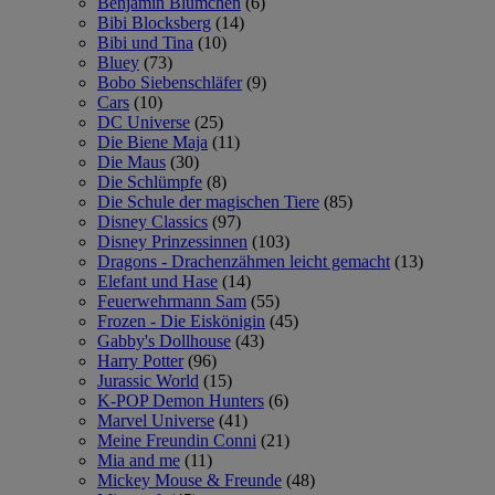
Benjamin Blümchen
(6)
Bibi Blocksberg
(14)
Bibi und Tina
(10)
Bluey
(73)
Bobo Siebenschläfer
(9)
Cars
(10)
DC Universe
(25)
Die Biene Maja
(11)
Die Maus
(30)
Die Schlümpfe
(8)
Die Schule der magischen Tiere
(85)
Disney Classics
(97)
Disney Prinzessinnen
(103)
Dragons - Drachenzähmen leicht gemacht
(13)
Elefant und Hase
(14)
Feuerwehrmann Sam
(55)
Frozen - Die Eiskönigin
(45)
Gabby's Dollhouse
(43)
Harry Potter
(96)
Jurassic World
(15)
K-POP Demon Hunters
(6)
Marvel Universe
(41)
Meine Freundin Conni
(21)
Mia and me
(11)
Mickey Mouse & Freunde
(48)