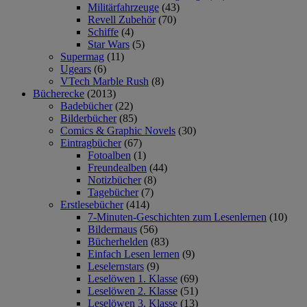
Militärfahrzeuge
(43)
Revell Zubehör
(70)
Schiffe
(4)
Star Wars
(5)
Supermag
(11)
Ugears
(6)
VTech Marble Rush
(8)
Bücherecke
(2013)
Badebücher
(22)
Bilderbücher
(85)
Comics & Graphic Novels
(30)
Eintragbücher
(67)
Fotoalben
(1)
Freundealben
(44)
Notizbücher
(8)
Tagebücher
(7)
Erstlesebücher
(414)
7-Minuten-Geschichten zum Lesenlernen
(10)
Bildermaus
(56)
Bücherhelden
(83)
Einfach Lesen lernen
(9)
Leselernstars
(9)
Leselöwen 1. Klasse
(69)
Leselöwen 2. Klasse
(51)
Leselöwen 3. Klasse
(13)