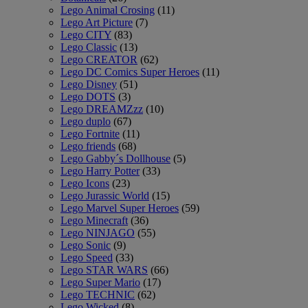
Lego Animal Crosing
(11)
Lego Art Picture
(7)
Lego CITY
(83)
Lego Classic
(13)
Lego CREATOR
(62)
Lego DC Comics Super Heroes
(11)
Lego Disney
(51)
Lego DOTS
(3)
Lego DREAMZzz
(10)
Lego duplo
(67)
Lego Fortnite
(11)
Lego friends
(68)
Lego Gabby´s Dollhouse
(5)
Lego Harry Potter
(33)
Lego Icons
(23)
Lego Jurassic World
(15)
Lego Marvel Super Heroes
(59)
Lego Minecraft
(36)
Lego NINJAGO
(55)
Lego Sonic
(9)
Lego Speed
(33)
Lego STAR WARS
(66)
Lego Super Mario
(17)
Lego TECHNIC
(62)
Lego Wicked
(8)