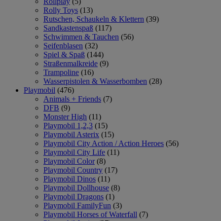
Rollplay
(5)
Rolly Toys
(13)
Rutschen, Schaukeln & Klettern
(39)
Sandkastenspaß
(117)
Schwimmen & Tauchen
(56)
Seifenblasen
(32)
Spiel & Spaß
(144)
Straßenmalkreide
(9)
Trampoline
(16)
Wasserpistolen & Wasserbomben
(28)
Playmobil
(476)
Animals + Friends
(7)
DFB
(9)
Monster High
(11)
Playmobil 1,2,3
(15)
Playmobil Asterix
(15)
Playmobil City Action / Action Heroes
(56)
Playmobil City Life
(11)
Playmobil Color
(8)
Playmobil Country
(17)
Playmobil Dinos
(11)
Playmobil Dollhouse
(8)
Playmobil Dragons
(1)
Playmobil FamilyFun
(3)
Playmobil Horses of Waterfall
(7)