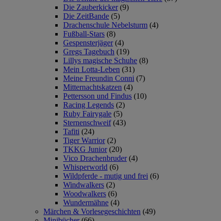
Die Zauberkicker
(9)
Die ZeitBande
(5)
Drachenschule Nebelsturm
(4)
Fußball-Stars
(8)
Gespensterjäger
(4)
Gregs Tagebuch
(19)
Lillys magische Schuhe
(8)
Mein Lotta-Leben
(31)
Meine Freundin Conni
(7)
Mitternachtskatzen
(4)
Pettersson und Findus
(10)
Racing Legends
(2)
Ruby Fairygale
(5)
Sternenschweif
(43)
Tafiti
(24)
Tiger Warrior
(2)
TKKG Junior
(20)
Vico Drachenbruder
(4)
Whisperworld
(6)
Wildpferde - mutig und frei
(6)
Windwalkers
(2)
Woodwalkers
(6)
Wundermähne
(4)
Märchen & Vorlesegeschichten
(49)
Minibücher
(66)