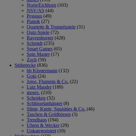
Noris/Eichhorn
(103)
NSV/AS
(44)
Pegasus
(49)
Piatnik
(27)
Quartette & Trumpfspiele
(31)
Quiz-Spiele
(72)
Ravensburger
(428)
Schmidt
(235)
Smart Games
(65)
Spin Master
(17)
Zoch
(59)
Stöberecke
(836)
bb Klostermann
(132)
Goki
(24)
Jojos, Flummis & Co.
(22)
Lutz Mauder
(189)
moses.
(210)
Schenken
(32)
Schlüsselanhänger
(8)
Slime, Knete, Squishies & Co.
(46)
Taschen & Geldbörsen
(3)
Trendhaus
(194)
Uhren & Wecker
(29)
Unkategorisiert
(10)