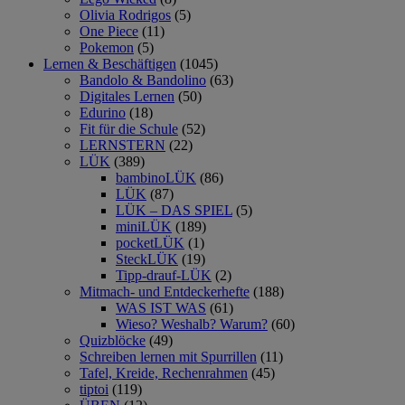
Olivia Rodrigos
(5)
One Piece
(11)
Pokemon
(5)
Lernen & Beschäftigen
(1045)
Bandolo & Bandolino
(63)
Digitales Lernen
(50)
Edurino
(18)
Fit für die Schule
(52)
LERNSTERN
(22)
LÜK
(389)
bambinoLÜK
(86)
LÜK
(87)
LÜK – DAS SPIEL
(5)
miniLÜK
(189)
pocketLÜK
(1)
SteckLÜK
(19)
Tipp-drauf-LÜK
(2)
Mitmach- und Entdeckerhefte
(188)
WAS IST WAS
(61)
Wieso? Weshalb? Warum?
(60)
Quizblöcke
(49)
Schreiben lernen mit Spurrillen
(11)
Tafel, Kreide, Rechenrahmen
(45)
tiptoi
(119)