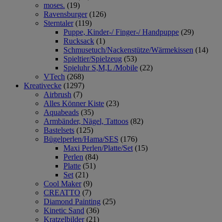
moses.
(19)
Ravensburger
(126)
Sterntaler
(119)
Puppe, Kinder-/ Finger-/ Handpuppe
(29)
Rucksack
(1)
Schmusetuch/Nackenstütze/Wärmekissen
(14)
Spieltier/Spielzeug
(53)
Spieluhr S,M,L /Mobile
(22)
VTech
(268)
Kreativecke
(1297)
Airbrush
(7)
Alles Könner Kiste
(23)
Aquabeads
(35)
Armbänder, Nägel, Tattoos
(82)
Bastelsets
(125)
Bügelperlen/Hama/SES
(176)
Maxi Perlen/Platte/Set
(15)
Perlen
(84)
Platte
(51)
Set
(21)
Cool Maker
(9)
CREATTO
(7)
Diamond Painting
(25)
Kinetic Sand
(36)
Kratzelbilder
(21)