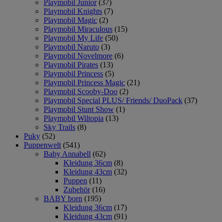
Playmobil Junior
(37)
Playmobil Knights
(7)
Playmobil Magic
(2)
Playmobil Miraculous
(15)
Playmobil My Life
(50)
Playmobil Naruto
(3)
Playmobil Novelmore
(6)
Playmobil Pirates
(13)
Playmobil Princess
(5)
Playmobil Princess Magic
(21)
Playmobil Scooby-Doo
(2)
Playmobil Special PLUS/ Friends/ DuoPack
(37)
Playmobil Stunt Show
(1)
Playmobil Wiltopia
(13)
Sky Trails
(8)
Puky
(52)
Puppenwelt
(541)
Baby Annabell
(62)
Kleidung 36cm
(8)
Kleidung 43cm
(32)
Puppen
(11)
Zubehör
(16)
BABY born
(195)
Kleidung 36cm
(17)
Kleidung 43cm
(91)