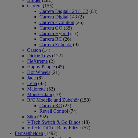
Bruder
(282)
Carrera
(155)
Carrera Digital 124 / 132
(63)
Carrera Digital 143
(2)
Carrera Evolution
(26)
Carrera GO
(35)
Carrera Hybrid
(17)
Carrera RC
(26)
Carrera Zubehör
(9)
Carson
(14)
Dickie Toys
(122)
FleXtreme
(2)
Happy People
(45)
Hot Wheels
(21)
Jada
(6)
Lena
(43)
Majorette
(53)
Monster Jam
(10)
R/C Modelle und Zubehör
(150)
Carrera RC
(27)
Revell Control
(74)
Siku
(392)
VTech Switch & Go Dinos
(18)
VTech Tut Tut Baby Flitzer
(57)
Fernsehhelden
(1492)