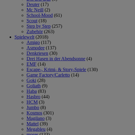
Deuter
(17)
Mc Neill
(2)
School-Mood
(61)
Scout
(18)
Step by Step
(257)
Zubehör
(263)
Spielewelt
(2018)
Amigo
(117)
Asmodee
(137)
Denkriesen
(30)
Drei Hasen in der Abendsonne
(4)
EMF
(14)
Escape-, Krimi- & Story-Spiele
(130)
Game Factory/Carletto
(14)
Goki
(28)
Goliath
(9)
Haba
(83)
Hasbro
(44)
HCM
(3)
Jumbo
(8)
Kosmos
(301)
Magilano
(3)
Mattel
(39)
Megableu
(4)
moses
(133)