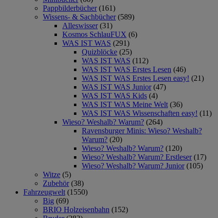
Pappbilderbücher
(161)
Wissens- & Sachbücher
(589)
Alleswisser
(31)
Kosmos SchlauFUX
(6)
WAS IST WAS
(291)
Quizblöcke
(25)
WAS IST WAS
(112)
WAS IST WAS Erstes Lesen
(46)
WAS IST WAS Erstes Lesen easy!
(21)
WAS IST WAS Junior
(47)
WAS IST WAS Kids
(4)
WAS IST WAS Meine Welt
(36)
WAS IST WAS Wissenschaften easy!
(11)
Wieso? Weshalb? Warum?
(264)
Ravensburger Minis: Wieso? Weshalb?
Warum?
(20)
Wieso? Weshalb? Warum?
(120)
Wieso? Weshalb? Warum? Erstleser
(17)
Wieso? Weshalb? Warum? Junior
(105)
Witze
(5)
Zubehör
(38)
Fahrzeugwelt
(1550)
Big
(69)
BRIO Holzeisenbahn
(152)