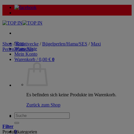
Zum
Inhalt
springen
Shop
Shop
/
Kreativecke
/
Bügelperlen/Hama/SES
/
Maxi
Wunschliste
Perlen/Platte/Set
Mein Konto
Warenkorb /
0,00
€
0
Es befinden sich keine Produkte im Warenkorb.
Zurück zum Shop
Suche
nach:
Filter
0
Produktkategorien