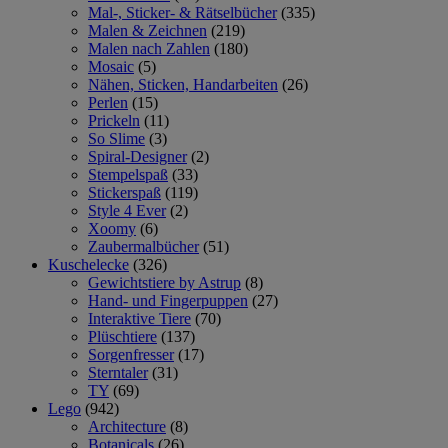
Mal-, Sticker- & Rätselbücher
(335)
Malen & Zeichnen
(219)
Malen nach Zahlen
(180)
Mosaic
(5)
Nähen, Sticken, Handarbeiten
(26)
Perlen
(15)
Prickeln
(11)
So Slime
(3)
Spiral-Designer
(2)
Stempelspaß
(33)
Stickerspaß
(119)
Style 4 Ever
(2)
Xoomy
(6)
Zaubermalbücher
(51)
Kuschelecke
(326)
Gewichtstiere by Astrup
(8)
Hand- und Fingerpuppen
(27)
Interaktive Tiere
(70)
Plüschtiere
(137)
Sorgenfresser
(17)
Sterntaler
(31)
TY
(69)
Lego
(942)
Architecture
(8)
Botanicals
(26)