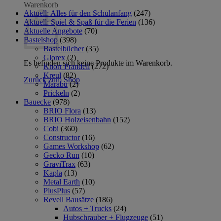
Warenkorb
Aktuell: Alles für den Schulanfang
(247)
Aktuell: Spiel & Spaß für die Ferien
(136)
Aktuelle Angebote
(70)
Bastelshop
(398)
Bastelbücher
(35)
Glorex
(2)
Es befinden sich keine Produkte im Warenkorb.
Knorr Prandell
(272)
Kreul
(82)
Zurück zum Shop
Marabu
(2)
Prickeln
(2)
Bauecke
(978)
BRIO Flora
(13)
BRIO Holzeisenbahn
(152)
Cobi
(360)
Constructor
(16)
Games Workshop
(62)
Gecko Run
(10)
GraviTrax
(63)
Kapla
(13)
Metal Earth
(10)
PlusPlus
(57)
Revell Bausätze
(186)
Autos + Trucks
(24)
Hubschrauber + Flugzeuge
(51)