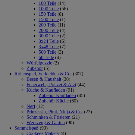
100 Teile
(14)
1000 Teile
(56)
150 Teile
(8)
1500 Teile
(1)
200 Teile
(11)
2000 Teile
(4)
3000 Teile
(2)
3x24 Teile
(6)
3x48 Teile
(7)
500 Teile
(3)
60 Teile
(4)
Würfelpuzzle
(2)
Zubehör
(5)
Rollenspiel, Verkleiden & Co.
(307)
Besen & Haushalt
(30)
Feuerwehr, Polizei & Arzt
(44)
Küche & Kaufladen
(91)
Zubehör Kaufladen
(45)
Zubehör Küche
(60)
Nerf
(12)
Prinzessin, Pirat, Ninja & Co.
(22)
Schminken & Frisieren
(21)
Werkzeug & Garten
(90)
Sammelspaß
(93)
Cookeez Makery
(4)