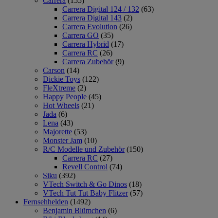
Carrera
(155)
Carrera Digital 124 / 132
(63)
Carrera Digital 143
(2)
Carrera Evolution
(26)
Carrera GO
(35)
Carrera Hybrid
(17)
Carrera RC
(26)
Carrera Zubehör
(9)
Carson
(14)
Dickie Toys
(122)
FleXtreme
(2)
Happy People
(45)
Hot Wheels
(21)
Jada
(6)
Lena
(43)
Majorette
(53)
Monster Jam
(10)
R/C Modelle und Zubehör
(150)
Carrera RC
(27)
Revell Control
(74)
Siku
(392)
VTech Switch & Go Dinos
(18)
VTech Tut Tut Baby Flitzer
(57)
Fernsehhelden
(1492)
Benjamin Blümchen
(6)