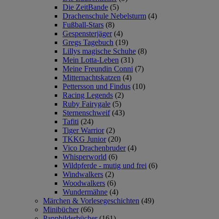
Die ZeitBande
(5)
Drachenschule Nebelsturm
(4)
Fußball-Stars
(8)
Gespensterjäger
(4)
Gregs Tagebuch
(19)
Lillys magische Schuhe
(8)
Mein Lotta-Leben
(31)
Meine Freundin Conni
(7)
Mitternachtskatzen
(4)
Pettersson und Findus
(10)
Racing Legends
(2)
Ruby Fairygale
(5)
Sternenschweif
(43)
Tafiti
(24)
Tiger Warrior
(2)
TKKG Junior
(20)
Vico Drachenbruder
(4)
Whisperworld
(6)
Wildpferde - mutig und frei
(6)
Windwalkers
(2)
Woodwalkers
(6)
Wundermähne
(4)
Märchen & Vorlesegeschichten
(49)
Minibücher
(66)
Pappbilderbücher
(161)