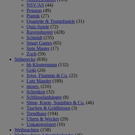
NSV/AS
(44)
Pegasus
(49)
Piatnik
(27)
Quartette & Trumpfspiele
(31)
Quiz-Spiele
(72)
Ravensburger
(428)
Schmidt
(235)
Smart Games
(65)
Spin Master
(17)
Zoch
(59)
Stöberecke
(836)
bb Klostermann
(132)
Goki
(24)
Jojos, Flummis & Co.
(22)
Lutz Mauder
(189)
moses.
(210)
Schenken
(32)
Schlüsselanhänger
(8)
Slime, Knete, Squishies & Co.
(46)
Taschen & Geldbörsen
(3)
Trendhaus
(194)
Uhren & Wecker
(29)
Unkategorisiert
(10)
Weihnachten
(158)