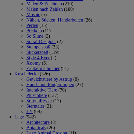
Malen & Zeichnen
(219)
Malen nach Zahlen
(180)
Mosaic
(5)
Nähen, Sticken, Handarbeiten
(26)
Perlen
(15)
Prickeln
(11)
So Slime
(3)
Spiral-Designer
(2)
Stempelspaß
(33)
Stickerspaß
(119)
Style 4 Ever
(2)
Xoomy
(6)
Zaubermalbücher
(51)
Kuschelecke
(326)
Gewichtstiere by Astrup
(8)
Hand- und Fingerpuppen
(27)
Interaktive Tiere
(70)
Plüschtiere
(137)
Sorgenfresser
(17)
Sterntaler
(31)
TY
(69)
Lego
(942)
Architecture
(8)
Botanicals
(26)
Lego Animal Crosing
(11)