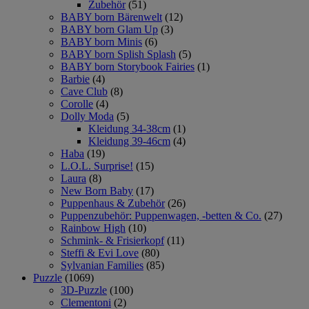
Zubehör
(51)
BABY born Bärenwelt
(12)
BABY born Glam Up
(3)
BABY born Minis
(6)
BABY born Splish Splash
(5)
BABY born Storybook Fairies
(1)
Barbie
(4)
Cave Club
(8)
Corolle
(4)
Dolly Moda
(5)
Kleidung 34-38cm
(1)
Kleidung 39-46cm
(4)
Haba
(19)
L.O.L. Surprise!
(15)
Laura
(8)
New Born Baby
(17)
Puppenhaus & Zubehör
(26)
Puppenzubehör: Puppenwagen, -betten & Co.
(27)
Rainbow High
(10)
Schmink- & Frisierkopf
(11)
Steffi & Evi Love
(80)
Sylvanian Families
(85)
Puzzle
(1069)
3D-Puzzle
(100)
Clementoni
(2)