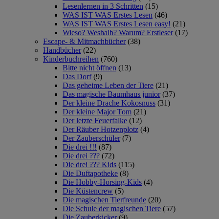
Lesenlernen in 3 Schritten
(15)
WAS IST WAS Erstes Lesen
(46)
WAS IST WAS Erstes Lesen easy!
(21)
Wieso? Weshalb? Warum? Erstleser
(17)
Escape- & Mitmachbücher
(38)
Handbücher
(22)
Kinderbuchreihen
(760)
Bitte nicht öffnen
(13)
Das Dorf
(9)
Das geheime Leben der Tiere
(21)
Das magische Baumhaus junior
(37)
Der kleine Drache Kokosnuss
(31)
Der kleine Major Tom
(21)
Der letzte Feuerfalke
(12)
Der Räuber Hotzenplotz
(4)
Der Zauberschüler
(7)
Die drei !!!
(87)
Die drei ???
(72)
Die drei ??? Kids
(115)
Die Duftapotheke
(8)
Die Hobby-Horsing-Kids
(4)
Die Küstencrew
(5)
Die magischen Tierfreunde
(20)
Die Schule der magischen Tiere
(57)
Die Zauberkicker
(9)