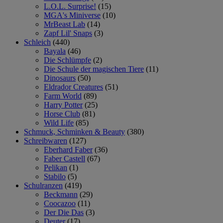
L.O.L. Surprise!
(15)
MGA's Miniverse
(10)
MrBeast Lab
(14)
Zapf Lil' Snaps
(3)
Schleich
(440)
Bayala
(46)
Die Schlümpfe
(2)
Die Schule der magischen Tiere
(11)
Dinosaurs
(50)
Eldrador Creatures
(51)
Farm World
(89)
Harry Potter
(25)
Horse Club
(81)
Wild Life
(85)
Schmuck, Schminken & Beauty
(380)
Schreibwaren
(127)
Eberhard Faber
(36)
Faber Castell
(67)
Pelikan
(1)
Stabilo
(5)
Schulranzen
(419)
Beckmann
(29)
Coocazoo
(11)
Der Die Das
(3)
Deuter
(17)