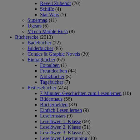
Revell Zubehör
(70)
Schiffe
(4)
Star Wars
(5)
Supermag
(11)
Ugears
(6)
VTech Marble Rush
(8)
Bücherecke
(2013)
Badebücher
(22)
Bilderbücher
(85)
Comics & Graphic Novels
(30)
Eintragbücher
(67)
Fotoalben
(1)
Freundealben
(44)
Notizbücher
(8)
Tagebücher
(7)
Erstlesebücher
(414)
7-Minuten-Geschichten zum Lesenlernen
(10)
Bildermaus
(56)
Bücherhelden
(83)
Einfach Lesen lernen
(9)
Leselernstars
(9)
Leselöwen 1. Klasse
(69)
Leselöwen 2. Klasse
(51)
Leselöwen 3. Klasse
(13)
Leselöwen Lesetraining
(10)