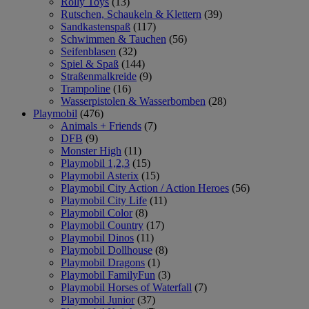
Rolly Toys
(13)
Rutschen, Schaukeln & Klettern
(39)
Sandkastenspaß
(117)
Schwimmen & Tauchen
(56)
Seifenblasen
(32)
Spiel & Spaß
(144)
Straßenmalkreide
(9)
Trampoline
(16)
Wasserpistolen & Wasserbomben
(28)
Playmobil
(476)
Animals + Friends
(7)
DFB
(9)
Monster High
(11)
Playmobil 1,2,3
(15)
Playmobil Asterix
(15)
Playmobil City Action / Action Heroes
(56)
Playmobil City Life
(11)
Playmobil Color
(8)
Playmobil Country
(17)
Playmobil Dinos
(11)
Playmobil Dollhouse
(8)
Playmobil Dragons
(1)
Playmobil FamilyFun
(3)
Playmobil Horses of Waterfall
(7)
Playmobil Junior
(37)