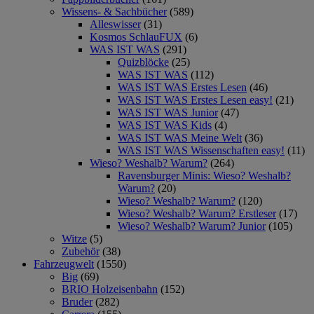
Wissens- & Sachbücher
(589)
Alleswisser
(31)
Kosmos SchlauFUX
(6)
WAS IST WAS
(291)
Quizblöcke
(25)
WAS IST WAS
(112)
WAS IST WAS Erstes Lesen
(46)
WAS IST WAS Erstes Lesen easy!
(21)
WAS IST WAS Junior
(47)
WAS IST WAS Kids
(4)
WAS IST WAS Meine Welt
(36)
WAS IST WAS Wissenschaften easy!
(11)
Wieso? Weshalb? Warum?
(264)
Ravensburger Minis: Wieso? Weshalb?
Warum?
(20)
Wieso? Weshalb? Warum?
(120)
Wieso? Weshalb? Warum? Erstleser
(17)
Wieso? Weshalb? Warum? Junior
(105)
Witze
(5)
Zubehör
(38)
Fahrzeugwelt
(1550)
Big
(69)
BRIO Holzeisenbahn
(152)
Bruder
(282)