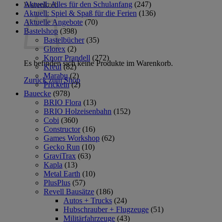
Aktuell: Alles für den Schulanfang
(247)
Warenkorb
Aktuell: Spiel & Spaß für die Ferien
(136)
Aktuelle Angebote
(70)
Bastelshop
(398)
Bastelbücher
(35)
Glorex
(2)
Knorr Prandell
(272)
Es befinden sich keine Produkte im Warenkorb.
Kreul
(82)
Marabu
(2)
Zurück zum Shop
Prickeln
(2)
Bauecke
(978)
BRIO Flora
(13)
BRIO Holzeisenbahn
(152)
Cobi
(360)
Constructor
(16)
Games Workshop
(62)
Gecko Run
(10)
GraviTrax
(63)
Kapla
(13)
Metal Earth
(10)
PlusPlus
(57)
Revell Bausätze
(186)
Autos + Trucks
(24)
Hubschrauber + Flugzeuge
(51)
Militärfahrzeuge
(43)