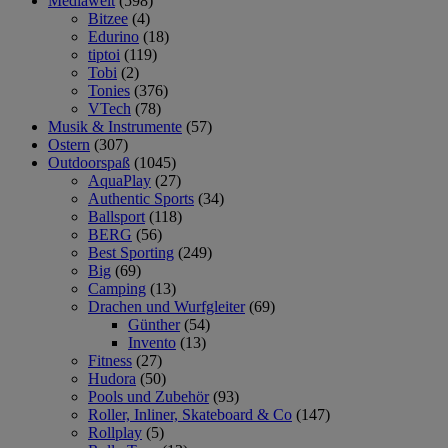
Mediawelt
(598)
Bitzee
(4)
Edurino
(18)
tiptoi
(119)
Tobi
(2)
Tonies
(376)
VTech
(78)
Musik & Instrumente
(57)
Ostern
(307)
Outdoorspaß
(1045)
AquaPlay
(27)
Authentic Sports
(34)
Ballsport
(118)
BERG
(56)
Best Sporting
(249)
Big
(69)
Camping
(13)
Drachen und Wurfgleiter
(69)
Günther
(54)
Invento
(13)
Fitness
(27)
Hudora
(50)
Pools und Zubehör
(93)
Roller, Inliner, Skateboard & Co
(147)
Rollplay
(5)