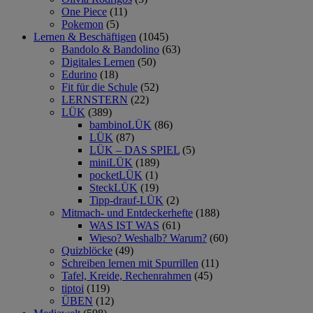
One Piece
(11)
Pokemon
(5)
Lernen & Beschäftigen
(1045)
Bandolo & Bandolino
(63)
Digitales Lernen
(50)
Edurino
(18)
Fit für die Schule
(52)
LERNSTERN
(22)
LÜK
(389)
bambinoLÜK
(86)
LÜK
(87)
LÜK – DAS SPIEL
(5)
miniLÜK
(189)
pocketLÜK
(1)
SteckLÜK
(19)
Tipp-drauf-LÜK
(2)
Mitmach- und Entdeckerhefte
(188)
WAS IST WAS
(61)
Wieso? Weshalb? Warum?
(60)
Quizblöcke
(49)
Schreiben lernen mit Spurrillen
(11)
Tafel, Kreide, Rechenrahmen
(45)
tiptoi
(119)
ÜBEN
(12)