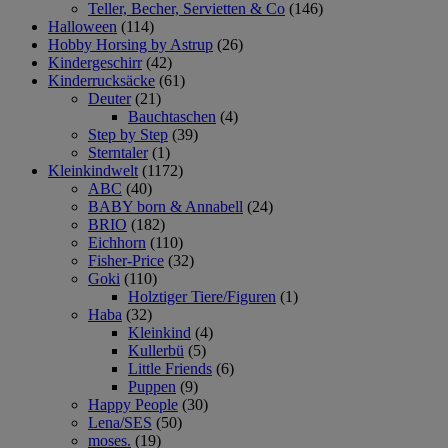
Teller, Becher, Servietten & Co
(146)
Halloween
(114)
Hobby Horsing by Astrup
(26)
Kindergeschirr
(42)
Kinderrucksäcke
(61)
Deuter
(21)
Bauchtaschen
(4)
Step by Step
(39)
Sterntaler
(1)
Kleinkindwelt
(1172)
ABC
(40)
BABY born & Annabell
(24)
BRIO
(182)
Eichhorn
(110)
Fisher-Price
(32)
Goki
(110)
Holztiger Tiere/Figuren
(1)
Haba
(32)
Kleinkind
(4)
Kullerbü
(5)
Little Friends
(6)
Puppen
(9)
Happy People
(30)
Lena/SES
(50)
moses.
(19)