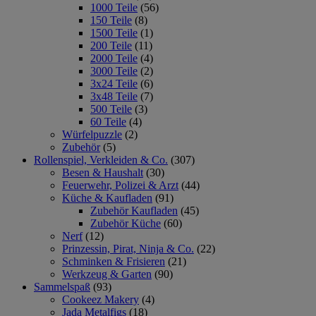
1000 Teile
(56)
150 Teile
(8)
1500 Teile
(1)
200 Teile
(11)
2000 Teile
(4)
3000 Teile
(2)
3x24 Teile
(6)
3x48 Teile
(7)
500 Teile
(3)
60 Teile
(4)
Würfelpuzzle
(2)
Zubehör
(5)
Rollenspiel, Verkleiden & Co.
(307)
Besen & Haushalt
(30)
Feuerwehr, Polizei & Arzt
(44)
Küche & Kaufladen
(91)
Zubehör Kaufladen
(45)
Zubehör Küche
(60)
Nerf
(12)
Prinzessin, Pirat, Ninja & Co.
(22)
Schminken & Frisieren
(21)
Werkzeug & Garten
(90)
Sammelspaß
(93)
Cookeez Makery
(4)
Jada Metalfigs
(18)