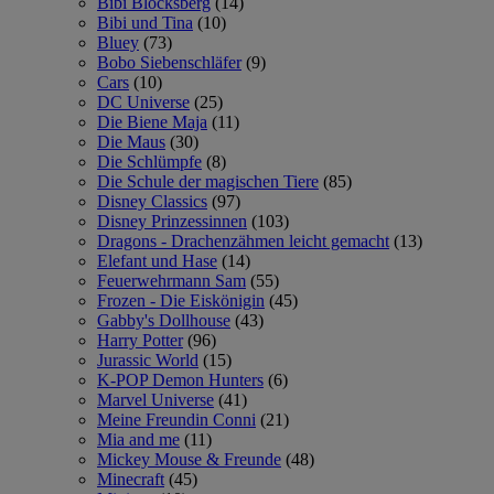
Bibi Blocksberg
(14)
Bibi und Tina
(10)
Bluey
(73)
Bobo Siebenschläfer
(9)
Cars
(10)
DC Universe
(25)
Die Biene Maja
(11)
Die Maus
(30)
Die Schlümpfe
(8)
Die Schule der magischen Tiere
(85)
Disney Classics
(97)
Disney Prinzessinnen
(103)
Dragons - Drachenzähmen leicht gemacht
(13)
Elefant und Hase
(14)
Feuerwehrmann Sam
(55)
Frozen - Die Eiskönigin
(45)
Gabby's Dollhouse
(43)
Harry Potter
(96)
Jurassic World
(15)
K-POP Demon Hunters
(6)
Marvel Universe
(41)
Meine Freundin Conni
(21)
Mia and me
(11)
Mickey Mouse & Freunde
(48)
Minecraft
(45)