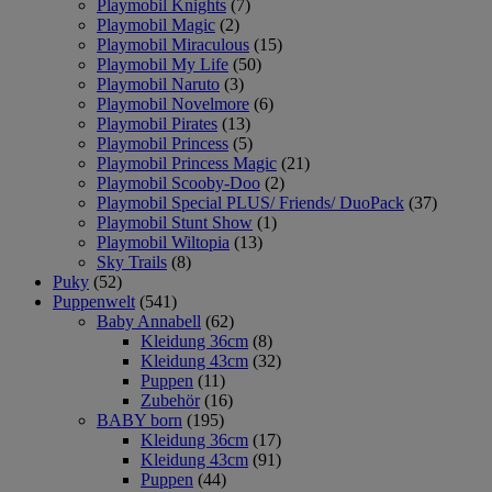
Playmobil Knights
(7)
Playmobil Magic
(2)
Playmobil Miraculous
(15)
Playmobil My Life
(50)
Playmobil Naruto
(3)
Playmobil Novelmore
(6)
Playmobil Pirates
(13)
Playmobil Princess
(5)
Playmobil Princess Magic
(21)
Playmobil Scooby-Doo
(2)
Playmobil Special PLUS/ Friends/ DuoPack
(37)
Playmobil Stunt Show
(1)
Playmobil Wiltopia
(13)
Sky Trails
(8)
Puky
(52)
Puppenwelt
(541)
Baby Annabell
(62)
Kleidung 36cm
(8)
Kleidung 43cm
(32)
Puppen
(11)
Zubehör
(16)
BABY born
(195)
Kleidung 36cm
(17)
Kleidung 43cm
(91)
Puppen
(44)