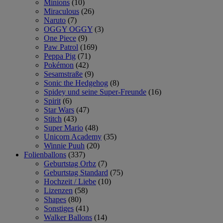
Minions
(10)
Miraculous
(26)
Naruto
(7)
OGGY OGGY
(3)
One Piece
(9)
Paw Patrol
(169)
Peppa Pig
(71)
Pokémon
(42)
Sesamstraße
(9)
Sonic the Hedgehog
(8)
Spidey und seine Super-Freunde
(16)
Spirit
(6)
Star Wars
(47)
Stitch
(43)
Super Mario
(48)
Unicorn Academy
(35)
Winnie Puuh
(20)
Folienballons
(337)
Geburtstag Orbz
(7)
Geburtstag Standard
(75)
Hochzeit / Liebe
(10)
Lizenzen
(58)
Shapes
(80)
Sonstiges
(41)
Walker Ballons
(14)