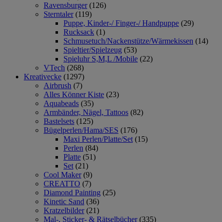
Ravensburger
(126)
Sterntaler
(119)
Puppe, Kinder-/ Finger-/ Handpuppe
(29)
Rucksack
(1)
Schmusetuch/Nackenstütze/Wärmekissen
(14)
Spieltier/Spielzeug
(53)
Spieluhr S,M,L /Mobile
(22)
VTech
(268)
Kreativecke
(1297)
Airbrush
(7)
Alles Könner Kiste
(23)
Aquabeads
(35)
Armbänder, Nägel, Tattoos
(82)
Bastelsets
(125)
Bügelperlen/Hama/SES
(176)
Maxi Perlen/Platte/Set
(15)
Perlen
(84)
Platte
(51)
Set
(21)
Cool Maker
(9)
CREATTO
(7)
Diamond Painting
(25)
Kinetic Sand
(36)
Kratzelbilder
(21)
Mal-, Sticker- & Rätselbücher
(335)