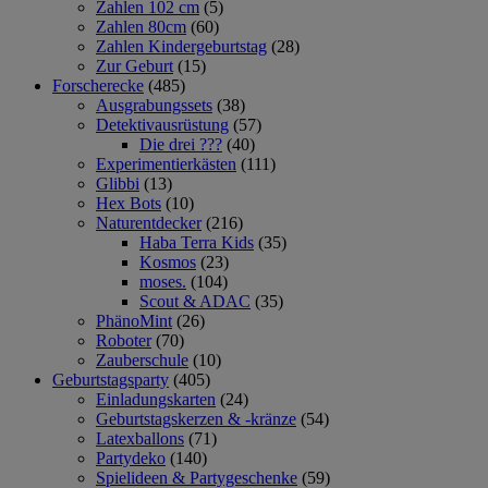
Zahlen 102 cm
(5)
Zahlen 80cm
(60)
Zahlen Kindergeburtstag
(28)
Zur Geburt
(15)
Forscherecke
(485)
Ausgrabungssets
(38)
Detektivausrüstung
(57)
Die drei ???
(40)
Experimentierkästen
(111)
Glibbi
(13)
Hex Bots
(10)
Naturentdecker
(216)
Haba Terra Kids
(35)
Kosmos
(23)
moses.
(104)
Scout & ADAC
(35)
PhänoMint
(26)
Roboter
(70)
Zauberschule
(10)
Geburtstagsparty
(405)
Einladungskarten
(24)
Geburtstagskerzen & -kränze
(54)
Latexballons
(71)
Partydeko
(140)
Spielideen & Partygeschenke
(59)