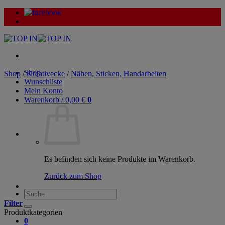
Zum
Inhalt
springen
Shop
Shop
/
Kreativecke
/
Nähen, Sticken, Handarbeiten
Wunschliste
Mein Konto
Warenkorb /
0,00
€
0
Es befinden sich keine Produkte im Warenkorb.
Zurück zum Shop
Suche
nach:
Filter
Produktkategorien
0