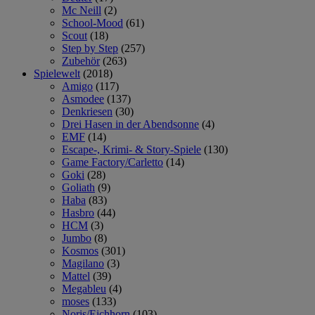
Mc Neill
(2)
School-Mood
(61)
Scout
(18)
Step by Step
(257)
Zubehör
(263)
Spielewelt
(2018)
Amigo
(117)
Asmodee
(137)
Denkriesen
(30)
Drei Hasen in der Abendsonne
(4)
EMF
(14)
Escape-, Krimi- & Story-Spiele
(130)
Game Factory/Carletto
(14)
Goki
(28)
Goliath
(9)
Haba
(83)
Hasbro
(44)
HCM
(3)
Jumbo
(8)
Kosmos
(301)
Magilano
(3)
Mattel
(39)
Megableu
(4)
moses
(133)
Noris/Eichhorn
(103)