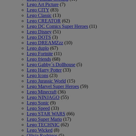
Lego Art Picture
(7)
Lego CITY
(83)
Lego Classic
(13)
Lego CREATOR
(62)
Lego DC Comics Super Heroes
(11)
Lego Disney
(51)
Lego DOTS
(3)
Lego DREAMZzz
(10)
Lego duplo
(67)
Lego Fortnite
(11)
Lego friends
(68)
Lego Gabby´s Dollhouse
(5)
Lego Harry Potter
(33)
Lego Icons
(23)
Lego Jurassic World
(15)
Lego Marvel Super Heroes
(59)
Lego Minecraft
(36)
Lego NINJAGO
(55)
Lego Sonic
(9)
Lego Speed
(33)
Lego STAR WARS
(66)
Lego Super Mario
(17)
Lego TECHNIC
(62)
Lego Wicked
(8)
Olivia Rodrigos
(5)