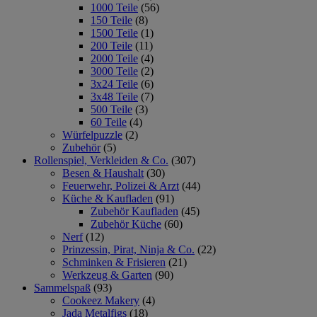
1000 Teile
(56)
150 Teile
(8)
1500 Teile
(1)
200 Teile
(11)
2000 Teile
(4)
3000 Teile
(2)
3x24 Teile
(6)
3x48 Teile
(7)
500 Teile
(3)
60 Teile
(4)
Würfelpuzzle
(2)
Zubehör
(5)
Rollenspiel, Verkleiden & Co.
(307)
Besen & Haushalt
(30)
Feuerwehr, Polizei & Arzt
(44)
Küche & Kaufladen
(91)
Zubehör Kaufladen
(45)
Zubehör Küche
(60)
Nerf
(12)
Prinzessin, Pirat, Ninja & Co.
(22)
Schminken & Frisieren
(21)
Werkzeug & Garten
(90)
Sammelspaß
(93)
Cookeez Makery
(4)
Jada Metalfigs
(18)