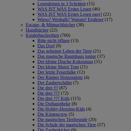
Lesenlernen in 3 Schritten
(15)
WAS IST WAS Erstes Lesen
(46)
WAS IST WAS Erstes Lesen easy!
(21)
Wieso? Weshalb? Warum? Erstleser
(17)
Escape- & Mitmachbücher
(38)
Handbücher
(22)
Kinderbuchreihen
(760)
Bitte nicht öffnen
(13)
Das Dorf
(9)
Das geheime Leben der Tiere
(21)
Das magische Baumhaus junior
(37)
Der kleine Drache Kokosnuss
(31)
Der kleine Major Tom
(21)
Der letzte Feuerfalke
(12)
Der Räuber Hotzenplotz
(4)
Der Zauberschüler
(7)
Die drei !!!
(87)
Die drei ???
(72)
Die drei ??? Kids
(115)
Die Duftapotheke
(8)
Die Hobby-Horsing-Kids
(4)
Die Küstencrew
(5)
Die magischen Tierfreunde
(20)
Die Schule der magischen Tiere
(57)
Die Zauberkicker
(9)