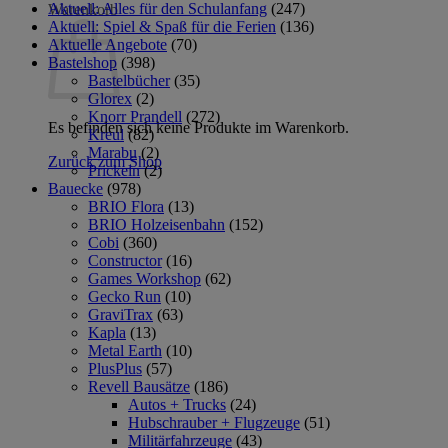
Aktuell: Alles für den Schulanfang
(247)
Warenkorb
Aktuell: Spiel & Spaß für die Ferien
(136)
Aktuelle Angebote
(70)
Bastelshop
(398)
Bastelbücher
(35)
Glorex
(2)
Knorr Prandell
(272)
Es befinden sich keine Produkte im Warenkorb.
Kreul
(82)
Marabu
(2)
Zurück zum Shop
Prickeln
(2)
Bauecke
(978)
BRIO Flora
(13)
BRIO Holzeisenbahn
(152)
Cobi
(360)
Constructor
(16)
Games Workshop
(62)
Gecko Run
(10)
GraviTrax
(63)
Kapla
(13)
Metal Earth
(10)
PlusPlus
(57)
Revell Bausätze
(186)
Autos + Trucks
(24)
Hubschrauber + Flugzeuge
(51)
Militärfahrzeuge
(43)