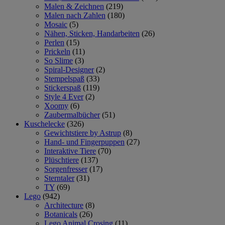
Malen & Zeichnen
(219)
Malen nach Zahlen
(180)
Mosaic
(5)
Nähen, Sticken, Handarbeiten
(26)
Perlen
(15)
Prickeln
(11)
So Slime
(3)
Spiral-Designer
(2)
Stempelspaß
(33)
Stickerspaß
(119)
Style 4 Ever
(2)
Xoomy
(6)
Zaubermalbücher
(51)
Kuschelecke
(326)
Gewichtstiere by Astrup
(8)
Hand- und Fingerpuppen
(27)
Interaktive Tiere
(70)
Plüschtiere
(137)
Sorgenfresser
(17)
Sterntaler
(31)
TY
(69)
Lego
(942)
Architecture
(8)
Botanicals
(26)
Lego Animal Crosing
(11)