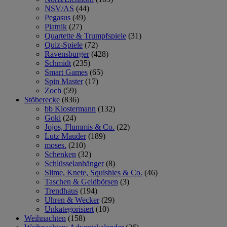
NSV/AS
(44)
Pegasus
(49)
Piatnik
(27)
Quartette & Trumpfspiele
(31)
Quiz-Spiele
(72)
Ravensburger
(428)
Schmidt
(235)
Smart Games
(65)
Spin Master
(17)
Zoch
(59)
Stöberecke
(836)
bb Klostermann
(132)
Goki
(24)
Jojos, Flummis & Co.
(22)
Lutz Mauder
(189)
moses.
(210)
Schenken
(32)
Schlüsselanhänger
(8)
Slime, Knete, Squishies & Co.
(46)
Taschen & Geldbörsen
(3)
Trendhaus
(194)
Uhren & Wecker
(29)
Unkategorisiert
(10)
Weihnachten
(158)