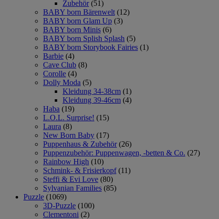
Zubehör
(51)
BABY born Bärenwelt
(12)
BABY born Glam Up
(3)
BABY born Minis
(6)
BABY born Splish Splash
(5)
BABY born Storybook Fairies
(1)
Barbie
(4)
Cave Club
(8)
Corolle
(4)
Dolly Moda
(5)
Kleidung 34-38cm
(1)
Kleidung 39-46cm
(4)
Haba
(19)
L.O.L. Surprise!
(15)
Laura
(8)
New Born Baby
(17)
Puppenhaus & Zubehör
(26)
Puppenzubehör: Puppenwagen, -betten & Co.
(27)
Rainbow High
(10)
Schmink- & Frisierkopf
(11)
Steffi & Evi Love
(80)
Sylvanian Families
(85)
Puzzle
(1069)
3D-Puzzle
(100)
Clementoni
(2)