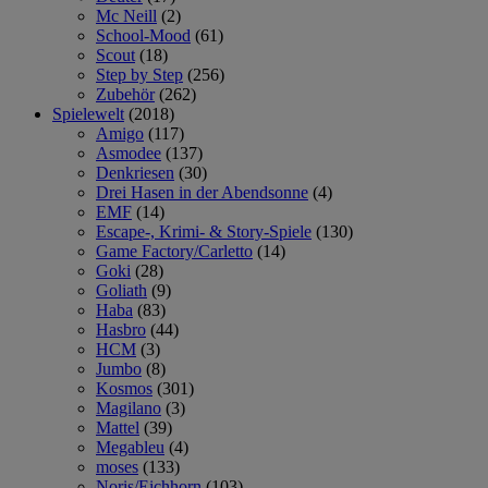
Mc Neill
(2)
School-Mood
(61)
Scout
(18)
Step by Step
(256)
Zubehör
(262)
Spielewelt
(2018)
Amigo
(117)
Asmodee
(137)
Denkriesen
(30)
Drei Hasen in der Abendsonne
(4)
EMF
(14)
Escape-, Krimi- & Story-Spiele
(130)
Game Factory/Carletto
(14)
Goki
(28)
Goliath
(9)
Haba
(83)
Hasbro
(44)
HCM
(3)
Jumbo
(8)
Kosmos
(301)
Magilano
(3)
Mattel
(39)
Megableu
(4)
moses
(133)
Noris/Eichhorn
(103)