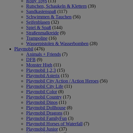
Rolly Toys
(13)
Rutschen, Schaukeln & Klettern
(39)
Sandkastenspaß
(117)
Schwimmen & Tauchen
(56)
Seifenblasen
(32)
Spiel & Spaß
(144)
Straßenmalkreide
(9)
Trampoline
(16)
Wasserpistolen & Wasserbomben
(28)
Playmobil
(476)
Animals + Friends
(7)
DFB
(9)
Monster High
(11)
Playmobil 1,2,3
(15)
Playmobil Asterix
(15)
Playmobil City Action / Action Heroes
(56)
Playmobil City Life
(11)
Playmobil Color
(8)
Playmobil Country
(17)
Playmobil Dinos
(11)
Playmobil Dollhouse
(8)
Playmobil Dragons
(1)
Playmobil FamilyFun
(3)
Playmobil Horses of Waterfall
(7)
Playmobil Junior
(37)