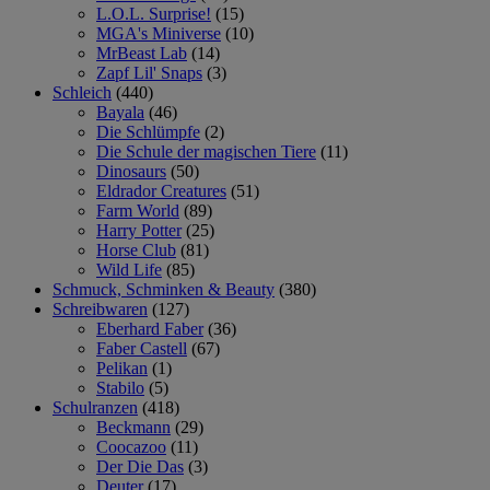
L.O.L. Surprise!
(15)
MGA's Miniverse
(10)
MrBeast Lab
(14)
Zapf Lil' Snaps
(3)
Schleich
(440)
Bayala
(46)
Die Schlümpfe
(2)
Die Schule der magischen Tiere
(11)
Dinosaurs
(50)
Eldrador Creatures
(51)
Farm World
(89)
Harry Potter
(25)
Horse Club
(81)
Wild Life
(85)
Schmuck, Schminken & Beauty
(380)
Schreibwaren
(127)
Eberhard Faber
(36)
Faber Castell
(67)
Pelikan
(1)
Stabilo
(5)
Schulranzen
(418)
Beckmann
(29)
Coocazoo
(11)
Der Die Das
(3)
Deuter
(17)