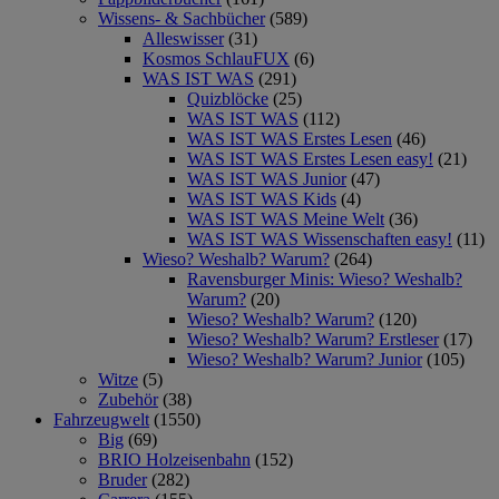
Wissens- & Sachbücher
(589)
Alleswisser
(31)
Kosmos SchlauFUX
(6)
WAS IST WAS
(291)
Quizblöcke
(25)
WAS IST WAS
(112)
WAS IST WAS Erstes Lesen
(46)
WAS IST WAS Erstes Lesen easy!
(21)
WAS IST WAS Junior
(47)
WAS IST WAS Kids
(4)
WAS IST WAS Meine Welt
(36)
WAS IST WAS Wissenschaften easy!
(11)
Wieso? Weshalb? Warum?
(264)
Ravensburger Minis: Wieso? Weshalb?
Warum?
(20)
Wieso? Weshalb? Warum?
(120)
Wieso? Weshalb? Warum? Erstleser
(17)
Wieso? Weshalb? Warum? Junior
(105)
Witze
(5)
Zubehör
(38)
Fahrzeugwelt
(1550)
Big
(69)
BRIO Holzeisenbahn
(152)
Bruder
(282)