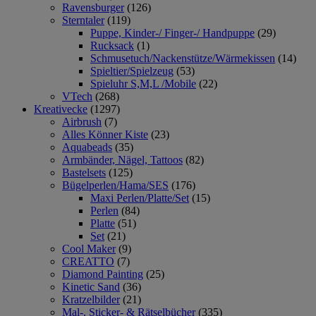
Ravensburger
(126)
Sterntaler
(119)
Puppe, Kinder-/ Finger-/ Handpuppe
(29)
Rucksack
(1)
Schmusetuch/Nackenstütze/Wärmekissen
(14)
Spieltier/Spielzeug
(53)
Spieluhr S,M,L /Mobile
(22)
VTech
(268)
Kreativecke
(1297)
Airbrush
(7)
Alles Könner Kiste
(23)
Aquabeads
(35)
Armbänder, Nägel, Tattoos
(82)
Bastelsets
(125)
Bügelperlen/Hama/SES
(176)
Maxi Perlen/Platte/Set
(15)
Perlen
(84)
Platte
(51)
Set
(21)
Cool Maker
(9)
CREATTO
(7)
Diamond Painting
(25)
Kinetic Sand
(36)
Kratzelbilder
(21)
Mal-, Sticker- & Rätselbücher
(335)