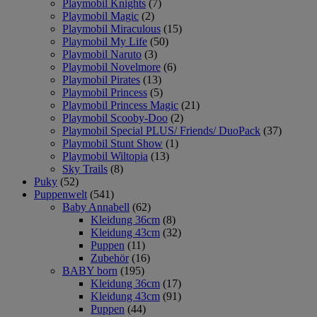
Playmobil Knights
(7)
Playmobil Magic
(2)
Playmobil Miraculous
(15)
Playmobil My Life
(50)
Playmobil Naruto
(3)
Playmobil Novelmore
(6)
Playmobil Pirates
(13)
Playmobil Princess
(5)
Playmobil Princess Magic
(21)
Playmobil Scooby-Doo
(2)
Playmobil Special PLUS/ Friends/ DuoPack
(37)
Playmobil Stunt Show
(1)
Playmobil Wiltopia
(13)
Sky Trails
(8)
Puky
(52)
Puppenwelt
(541)
Baby Annabell
(62)
Kleidung 36cm
(8)
Kleidung 43cm
(32)
Puppen
(11)
Zubehör
(16)
BABY born
(195)
Kleidung 36cm
(17)
Kleidung 43cm
(91)
Puppen
(44)