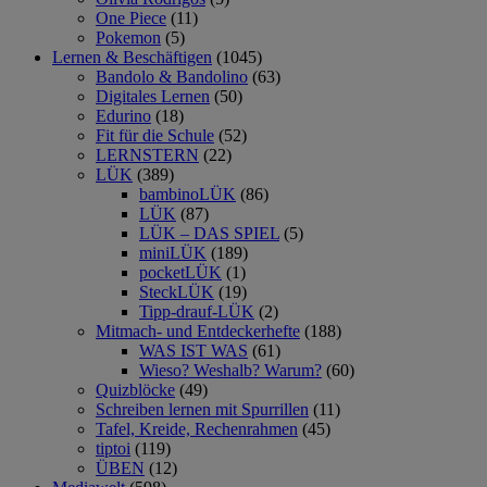
One Piece
(11)
Pokemon
(5)
Lernen & Beschäftigen
(1045)
Bandolo & Bandolino
(63)
Digitales Lernen
(50)
Edurino
(18)
Fit für die Schule
(52)
LERNSTERN
(22)
LÜK
(389)
bambinoLÜK
(86)
LÜK
(87)
LÜK – DAS SPIEL
(5)
miniLÜK
(189)
pocketLÜK
(1)
SteckLÜK
(19)
Tipp-drauf-LÜK
(2)
Mitmach- und Entdeckerhefte
(188)
WAS IST WAS
(61)
Wieso? Weshalb? Warum?
(60)
Quizblöcke
(49)
Schreiben lernen mit Spurrillen
(11)
Tafel, Kreide, Rechenrahmen
(45)
tiptoi
(119)
ÜBEN
(12)