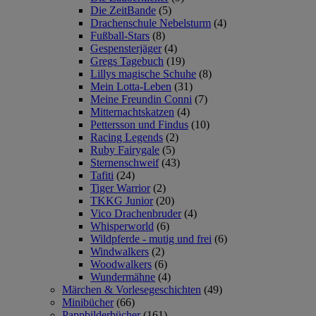
Die ZeitBande
(5)
Drachenschule Nebelsturm
(4)
Fußball-Stars
(8)
Gespensterjäger
(4)
Gregs Tagebuch
(19)
Lillys magische Schuhe
(8)
Mein Lotta-Leben
(31)
Meine Freundin Conni
(7)
Mitternachtskatzen
(4)
Pettersson und Findus
(10)
Racing Legends
(2)
Ruby Fairygale
(5)
Sternenschweif
(43)
Tafiti
(24)
Tiger Warrior
(2)
TKKG Junior
(20)
Vico Drachenbruder
(4)
Whisperworld
(6)
Wildpferde - mutig und frei
(6)
Windwalkers
(2)
Woodwalkers
(6)
Wundermähne
(4)
Märchen & Vorlesegeschichten
(49)
Minibücher
(66)
Pappbilderbücher
(161)