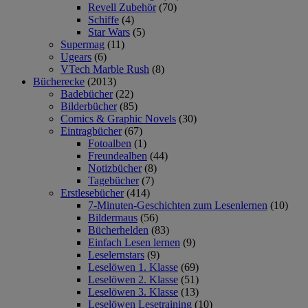
Revell Zubehör
(70)
Schiffe
(4)
Star Wars
(5)
Supermag
(11)
Ugears
(6)
VTech Marble Rush
(8)
Bücherecke
(2013)
Badebücher
(22)
Bilderbücher
(85)
Comics & Graphic Novels
(30)
Eintragbücher
(67)
Fotoalben
(1)
Freundealben
(44)
Notizbücher
(8)
Tagebücher
(7)
Erstlesebücher
(414)
7-Minuten-Geschichten zum Lesenlernen
(10)
Bildermaus
(56)
Bücherhelden
(83)
Einfach Lesen lernen
(9)
Leselernstars
(9)
Leselöwen 1. Klasse
(69)
Leselöwen 2. Klasse
(51)
Leselöwen 3. Klasse
(13)
Leselöwen Lesetraining
(10)