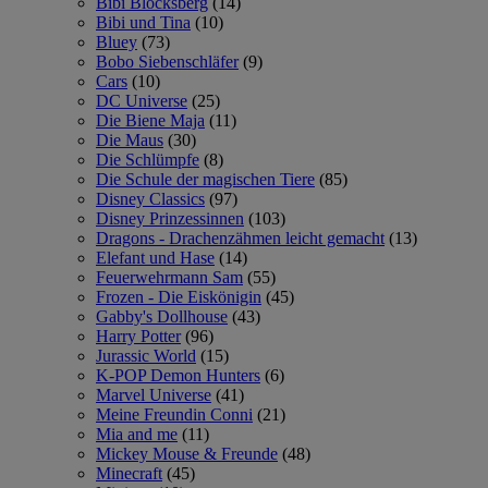
Bibi Blocksberg
(14)
Bibi und Tina
(10)
Bluey
(73)
Bobo Siebenschläfer
(9)
Cars
(10)
DC Universe
(25)
Die Biene Maja
(11)
Die Maus
(30)
Die Schlümpfe
(8)
Die Schule der magischen Tiere
(85)
Disney Classics
(97)
Disney Prinzessinnen
(103)
Dragons - Drachenzähmen leicht gemacht
(13)
Elefant und Hase
(14)
Feuerwehrmann Sam
(55)
Frozen - Die Eiskönigin
(45)
Gabby's Dollhouse
(43)
Harry Potter
(96)
Jurassic World
(15)
K-POP Demon Hunters
(6)
Marvel Universe
(41)
Meine Freundin Conni
(21)
Mia and me
(11)
Mickey Mouse & Freunde
(48)
Minecraft
(45)