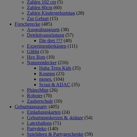
Zahlen 102 cm
(5)
Zahlen 80cm
(60)
Zahlen Kindergeburtstag
(28)
Zur Geburt
(15)
Forscherecke
(485)
Ausgrabungssets
(38)
Detektivausrüstung
(57)
Die drei ???
(40)
Experimentierkästen
(111)
Glibbi
(13)
Hex Bots
(10)
Naturentdecker
(216)
Haba Terra Kids
(35)
Kosmos
(23)
moses.
(104)
Scout & ADAC
(35)
PhänoMint
(26)
Roboter
(70)
Zauberschule
(10)
Geburtstagsparty
(405)
Einladungskarten
(24)
Geburtstagskerzen & -kränze
(54)
Latexballons
(71)
Partydeko
(140)
Spielideen & Partygeschenke
(59)