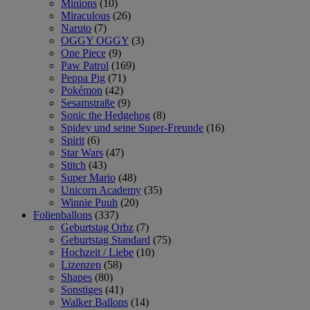
Minions
(10)
Miraculous
(26)
Naruto
(7)
OGGY OGGY
(3)
One Piece
(9)
Paw Patrol
(169)
Peppa Pig
(71)
Pokémon
(42)
Sesamstraße
(9)
Sonic the Hedgehog
(8)
Spidey und seine Super-Freunde
(16)
Spirit
(6)
Star Wars
(47)
Stitch
(43)
Super Mario
(48)
Unicorn Academy
(35)
Winnie Puuh
(20)
Folienballons
(337)
Geburtstag Orbz
(7)
Geburtstag Standard
(75)
Hochzeit / Liebe
(10)
Lizenzen
(58)
Shapes
(80)
Sonstiges
(41)
Walker Ballons
(14)