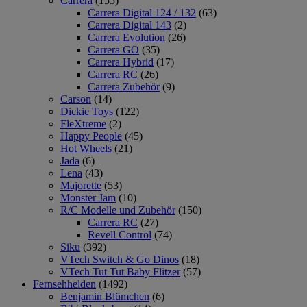
Carrera
(155)
Carrera Digital 124 / 132
(63)
Carrera Digital 143
(2)
Carrera Evolution
(26)
Carrera GO
(35)
Carrera Hybrid
(17)
Carrera RC
(26)
Carrera Zubehör
(9)
Carson
(14)
Dickie Toys
(122)
FleXtreme
(2)
Happy People
(45)
Hot Wheels
(21)
Jada
(6)
Lena
(43)
Majorette
(53)
Monster Jam
(10)
R/C Modelle und Zubehör
(150)
Carrera RC
(27)
Revell Control
(74)
Siku
(392)
VTech Switch & Go Dinos
(18)
VTech Tut Tut Baby Flitzer
(57)
Fernsehhelden
(1492)
Benjamin Blümchen
(6)