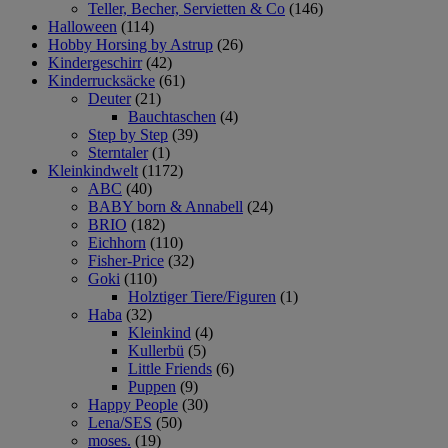
Teller, Becher, Servietten & Co
(146)
Halloween
(114)
Hobby Horsing by Astrup
(26)
Kindergeschirr
(42)
Kinderrucksäcke
(61)
Deuter
(21)
Bauchtaschen
(4)
Step by Step
(39)
Sterntaler
(1)
Kleinkindwelt
(1172)
ABC
(40)
BABY born & Annabell
(24)
BRIO
(182)
Eichhorn
(110)
Fisher-Price
(32)
Goki
(110)
Holztiger Tiere/Figuren
(1)
Haba
(32)
Kleinkind
(4)
Kullerbü
(5)
Little Friends
(6)
Puppen
(9)
Happy People
(30)
Lena/SES
(50)
moses.
(19)