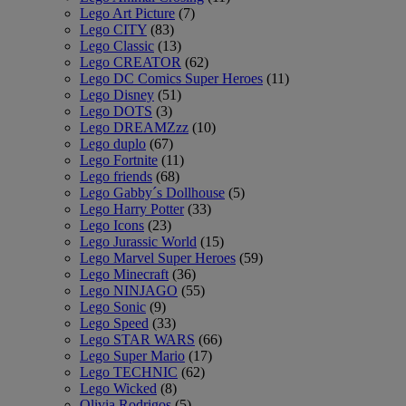
Lego Art Picture
(7)
Lego CITY
(83)
Lego Classic
(13)
Lego CREATOR
(62)
Lego DC Comics Super Heroes
(11)
Lego Disney
(51)
Lego DOTS
(3)
Lego DREAMZzz
(10)
Lego duplo
(67)
Lego Fortnite
(11)
Lego friends
(68)
Lego Gabby´s Dollhouse
(5)
Lego Harry Potter
(33)
Lego Icons
(23)
Lego Jurassic World
(15)
Lego Marvel Super Heroes
(59)
Lego Minecraft
(36)
Lego NINJAGO
(55)
Lego Sonic
(9)
Lego Speed
(33)
Lego STAR WARS
(66)
Lego Super Mario
(17)
Lego TECHNIC
(62)
Lego Wicked
(8)
Olivia Rodrigos
(5)