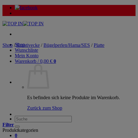
Zum
Inhalt
springen
Shop
Shop
/
Kreativecke
/
Bügelperlen/Hama/SES
/
Platte
Wunschliste
Mein Konto
Warenkorb /
0,00
€
0
Es befinden sich keine Produkte im Warenkorb.
Zurück zum Shop
Suche
nach:
Filter
Produktkategorien
0