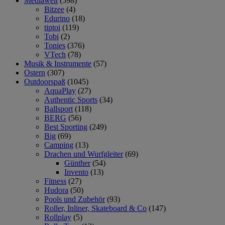
Mediawelt
(598)
Bitzee
(4)
Edurino
(18)
tiptoi
(119)
Tobi
(2)
Tonies
(376)
VTech
(78)
Musik & Instrumente
(57)
Ostern
(307)
Outdoorspaß
(1045)
AquaPlay
(27)
Authentic Sports
(34)
Ballsport
(118)
BERG
(56)
Best Sporting
(249)
Big
(69)
Camping
(13)
Drachen und Wurfgleiter
(69)
Günther
(54)
Invento
(13)
Fitness
(27)
Hudora
(50)
Pools und Zubehör
(93)
Roller, Inliner, Skateboard & Co
(147)
Rollplay
(5)