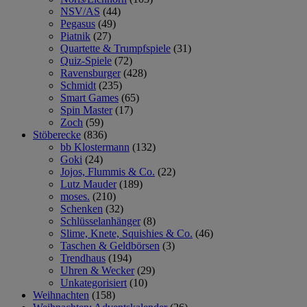
NSV/AS
(44)
Pegasus
(49)
Piatnik
(27)
Quartette & Trumpfspiele
(31)
Quiz-Spiele
(72)
Ravensburger
(428)
Schmidt
(235)
Smart Games
(65)
Spin Master
(17)
Zoch
(59)
Stöberecke
(836)
bb Klostermann
(132)
Goki
(24)
Jojos, Flummis & Co.
(22)
Lutz Mauder
(189)
moses.
(210)
Schenken
(32)
Schlüsselanhänger
(8)
Slime, Knete, Squishies & Co.
(46)
Taschen & Geldbörsen
(3)
Trendhaus
(194)
Uhren & Wecker
(29)
Unkategorisiert
(10)
Weihnachten
(158)