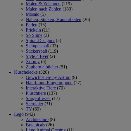
Malen & Zeichnen
(219)
Malen nach Zahlen
(180)
Mosaic
(5)
Nähen, Sticken, Handarbeiten
(26)
Perlen
(15)
Prickeln
(11)
So Slime
(3)
Spiral-Designer
(2)
Stempelspaß
(33)
Stickerspaß
(119)
Style 4 Ever
(2)
Xoomy
(6)
Zaubermalbücher
(51)
Kuschelecke
(326)
Gewichtstiere by Astrup
(8)
Hand- und Fingerpuppen
(27)
Interaktive Tiere
(70)
Plüschtiere
(137)
Sorgenfresser
(17)
Sterntaler
(31)
TY
(69)
Lego
(942)
Architecture
(8)
Botanicals
(26)
Lego Animal Crosing
(11)