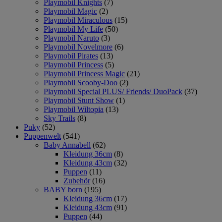
Playmobil Knights
(7)
Playmobil Magic
(2)
Playmobil Miraculous
(15)
Playmobil My Life
(50)
Playmobil Naruto
(3)
Playmobil Novelmore
(6)
Playmobil Pirates
(13)
Playmobil Princess
(5)
Playmobil Princess Magic
(21)
Playmobil Scooby-Doo
(2)
Playmobil Special PLUS/ Friends/ DuoPack
(37)
Playmobil Stunt Show
(1)
Playmobil Wiltopia
(13)
Sky Trails
(8)
Puky
(52)
Puppenwelt
(541)
Baby Annabell
(62)
Kleidung 36cm
(8)
Kleidung 43cm
(32)
Puppen
(11)
Zubehör
(16)
BABY born
(195)
Kleidung 36cm
(17)
Kleidung 43cm
(91)
Puppen
(44)