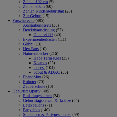
Zahlen 102 cm
(5)
Zahlen 80cm
(60)
Zahlen Kindergeburtstag
(28)
Zur Geburt
(15)
Forscherecke
(485)
Ausgrabungssets
(38)
Detektivausrüstung
(57)
Die drei ???
(40)
Experimentierkästen
(111)
Glibbi
(13)
Hex Bots
(10)
Naturentdecker
(216)
Haba Terra Kids
(35)
Kosmos
(23)
moses.
(104)
Scout & ADAC
(35)
PhänoMint
(26)
Roboter
(70)
Zauberschule
(10)
Geburtstagsparty
(405)
Einladungskarten
(24)
Geburtstagskerzen & -kränze
(54)
Latexballons
(71)
Partydeko
(140)
Spielideen & Partygeschenke
(59)