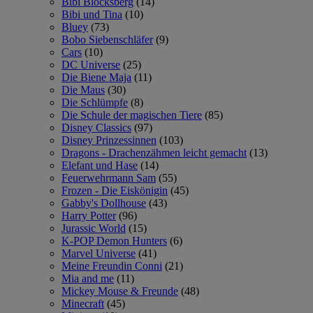
Bibi Blocksberg
(14)
Bibi und Tina
(10)
Bluey
(73)
Bobo Siebenschläfer
(9)
Cars
(10)
DC Universe
(25)
Die Biene Maja
(11)
Die Maus
(30)
Die Schlümpfe
(8)
Die Schule der magischen Tiere
(85)
Disney Classics
(97)
Disney Prinzessinnen
(103)
Dragons - Drachenzähmen leicht gemacht
(13)
Elefant und Hase
(14)
Feuerwehrmann Sam
(55)
Frozen - Die Eiskönigin
(45)
Gabby's Dollhouse
(43)
Harry Potter
(96)
Jurassic World
(15)
K-POP Demon Hunters
(6)
Marvel Universe
(41)
Meine Freundin Conni
(21)
Mia and me
(11)
Mickey Mouse & Freunde
(48)
Minecraft
(45)