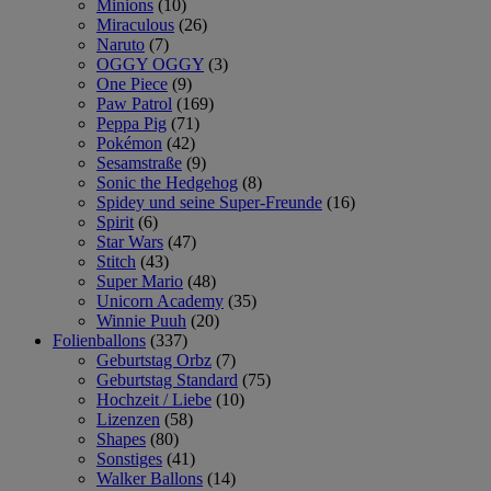
Minions
(10)
Miraculous
(26)
Naruto
(7)
OGGY OGGY
(3)
One Piece
(9)
Paw Patrol
(169)
Peppa Pig
(71)
Pokémon
(42)
Sesamstraße
(9)
Sonic the Hedgehog
(8)
Spidey und seine Super-Freunde
(16)
Spirit
(6)
Star Wars
(47)
Stitch
(43)
Super Mario
(48)
Unicorn Academy
(35)
Winnie Puuh
(20)
Folienballons
(337)
Geburtstag Orbz
(7)
Geburtstag Standard
(75)
Hochzeit / Liebe
(10)
Lizenzen
(58)
Shapes
(80)
Sonstiges
(41)
Walker Ballons
(14)