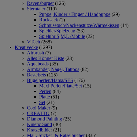
Ravensburger
(126)
Sterntaler
(119)
Puppe, Kinder-/ Finger-/ Handpuppe
(29)
Rucksack
(1)
Schmusetuch/Nackenstütze/Wärmekissen
(14)
Spieltier/Spielzeug
(53)
Spieluhr S,M,L /Mobile
(22)
VTech
(268)
Kreativecke
(1297)
Airbrush
(7)
Alles Könner Kiste
(23)
Aquabeads
(35)
Armbänder, Nägel, Tattoos
(82)
Bastelsets
(125)
Bügelperlen/Hama/SES
(176)
Maxi Perlen/Platte/Set
(15)
Perlen
(84)
Platte
(51)
Set
(21)
Cool Maker
(9)
CREATTO
(7)
Diamond Painting
(25)
Kinetic Sand
(36)
Kratzelbilder
(21)
Mal-, Sticker- & Rätselbücher
(335)