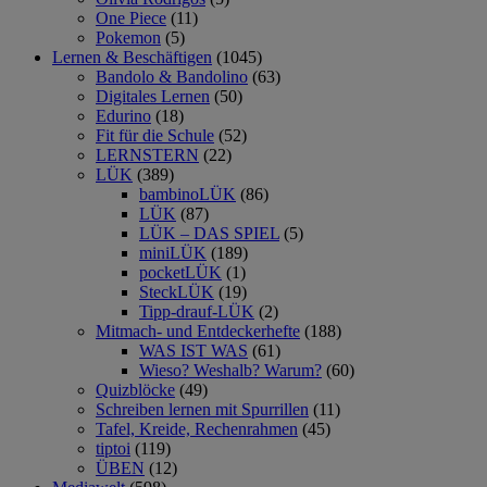
One Piece
(11)
Pokemon
(5)
Lernen & Beschäftigen
(1045)
Bandolo & Bandolino
(63)
Digitales Lernen
(50)
Edurino
(18)
Fit für die Schule
(52)
LERNSTERN
(22)
LÜK
(389)
bambinoLÜK
(86)
LÜK
(87)
LÜK – DAS SPIEL
(5)
miniLÜK
(189)
pocketLÜK
(1)
SteckLÜK
(19)
Tipp-drauf-LÜK
(2)
Mitmach- und Entdeckerhefte
(188)
WAS IST WAS
(61)
Wieso? Weshalb? Warum?
(60)
Quizblöcke
(49)
Schreiben lernen mit Spurrillen
(11)
Tafel, Kreide, Rechenrahmen
(45)
tiptoi
(119)
ÜBEN
(12)