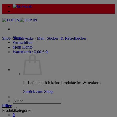
Zum
Inhalt
springen
Shop
Shop
/
Kreativecke
/
Mal-, Sticker- & Rätselbücher
Wunschliste
Mein Konto
Warenkorb /
0,00
€
0
Es befinden sich keine Produkte im Warenkorb.
Zurück zum Shop
Suche
nach:
Filter
Produktkategorien
0