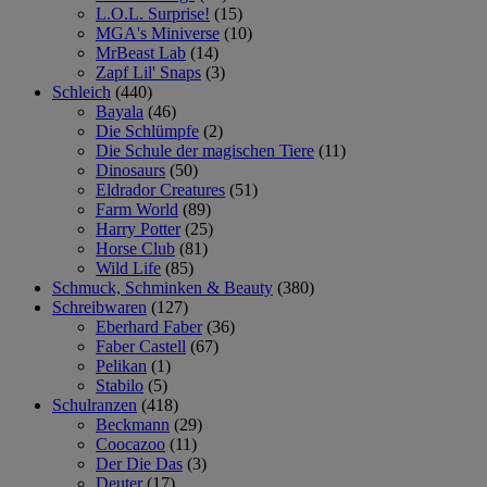
L.O.L. Surprise!
(15)
MGA's Miniverse
(10)
MrBeast Lab
(14)
Zapf Lil' Snaps
(3)
Schleich
(440)
Bayala
(46)
Die Schlümpfe
(2)
Die Schule der magischen Tiere
(11)
Dinosaurs
(50)
Eldrador Creatures
(51)
Farm World
(89)
Harry Potter
(25)
Horse Club
(81)
Wild Life
(85)
Schmuck, Schminken & Beauty
(380)
Schreibwaren
(127)
Eberhard Faber
(36)
Faber Castell
(67)
Pelikan
(1)
Stabilo
(5)
Schulranzen
(418)
Beckmann
(29)
Coocazoo
(11)
Der Die Das
(3)
Deuter
(17)