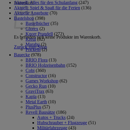
Aktuell: Alles für den Schulanfang
(247)
Warenkorb
Aktuell: Spiel & Spaß für die Ferien
(136)
Aktuelle Angebote
(70)
Bastelshop
(398)
Bastelbücher
(35)
Glorex
(2)
Knorr Prandell
(272)
Es befinden sich keine Produkte im Warenkorb.
Kreul
(82)
Marabu
(2)
Zurück zum Shop
Prickeln
(2)
Bauecke
(978)
BRIO Flora
(13)
BRIO Holzeisenbahn
(152)
Cobi
(360)
Constructor
(16)
Games Workshop
(62)
Gecko Run
(10)
GraviTrax
(63)
Kapla
(13)
Metal Earth
(10)
PlusPlus
(57)
Revell Bausätze
(186)
Autos + Trucks
(24)
Hubschrauber + Flugzeuge
(51)
Militärfahrzeuge
(43)