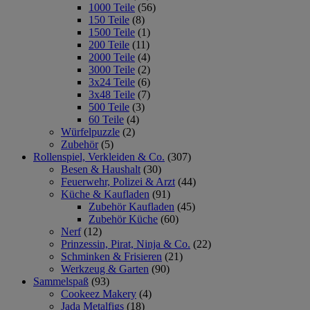
1000 Teile
(56)
150 Teile
(8)
1500 Teile
(1)
200 Teile
(11)
2000 Teile
(4)
3000 Teile
(2)
3x24 Teile
(6)
3x48 Teile
(7)
500 Teile
(3)
60 Teile
(4)
Würfelpuzzle
(2)
Zubehör
(5)
Rollenspiel, Verkleiden & Co.
(307)
Besen & Haushalt
(30)
Feuerwehr, Polizei & Arzt
(44)
Küche & Kaufladen
(91)
Zubehör Kaufladen
(45)
Zubehör Küche
(60)
Nerf
(12)
Prinzessin, Pirat, Ninja & Co.
(22)
Schminken & Frisieren
(21)
Werkzeug & Garten
(90)
Sammelspaß
(93)
Cookeez Makery
(4)
Jada Metalfigs
(18)