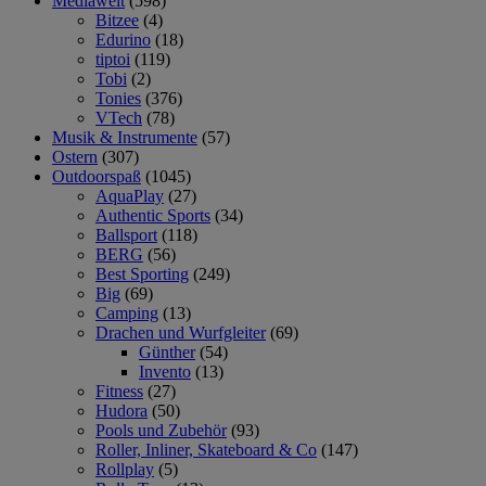
Mediawelt
(598)
Bitzee
(4)
Edurino
(18)
tiptoi
(119)
Tobi
(2)
Tonies
(376)
VTech
(78)
Musik & Instrumente
(57)
Ostern
(307)
Outdoorspaß
(1045)
AquaPlay
(27)
Authentic Sports
(34)
Ballsport
(118)
BERG
(56)
Best Sporting
(249)
Big
(69)
Camping
(13)
Drachen und Wurfgleiter
(69)
Günther
(54)
Invento
(13)
Fitness
(27)
Hudora
(50)
Pools und Zubehör
(93)
Roller, Inliner, Skateboard & Co
(147)
Rollplay
(5)