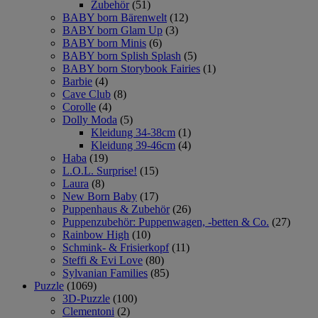
Zubehör
(51)
BABY born Bärenwelt
(12)
BABY born Glam Up
(3)
BABY born Minis
(6)
BABY born Splish Splash
(5)
BABY born Storybook Fairies
(1)
Barbie
(4)
Cave Club
(8)
Corolle
(4)
Dolly Moda
(5)
Kleidung 34-38cm
(1)
Kleidung 39-46cm
(4)
Haba
(19)
L.O.L. Surprise!
(15)
Laura
(8)
New Born Baby
(17)
Puppenhaus & Zubehör
(26)
Puppenzubehör: Puppenwagen, -betten & Co.
(27)
Rainbow High
(10)
Schmink- & Frisierkopf
(11)
Steffi & Evi Love
(80)
Sylvanian Families
(85)
Puzzle
(1069)
3D-Puzzle
(100)
Clementoni
(2)