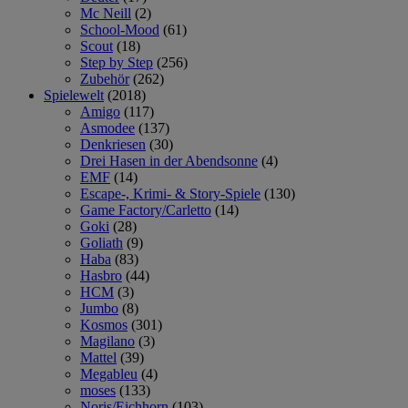
Mc Neill
(2)
School-Mood
(61)
Scout
(18)
Step by Step
(256)
Zubehör
(262)
Spielewelt
(2018)
Amigo
(117)
Asmodee
(137)
Denkriesen
(30)
Drei Hasen in der Abendsonne
(4)
EMF
(14)
Escape-, Krimi- & Story-Spiele
(130)
Game Factory/Carletto
(14)
Goki
(28)
Goliath
(9)
Haba
(83)
Hasbro
(44)
HCM
(3)
Jumbo
(8)
Kosmos
(301)
Magilano
(3)
Mattel
(39)
Megableu
(4)
moses
(133)
Noris/Eichhorn
(103)