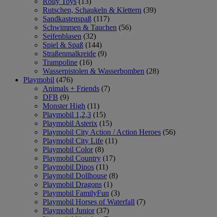
Rolly Toys
(13)
Rutschen, Schaukeln & Klettern
(39)
Sandkastenspaß
(117)
Schwimmen & Tauchen
(56)
Seifenblasen
(32)
Spiel & Spaß
(144)
Straßenmalkreide
(9)
Trampoline
(16)
Wasserpistolen & Wasserbomben
(28)
Playmobil
(476)
Animals + Friends
(7)
DFB
(9)
Monster High
(11)
Playmobil 1,2,3
(15)
Playmobil Asterix
(15)
Playmobil City Action / Action Heroes
(56)
Playmobil City Life
(11)
Playmobil Color
(8)
Playmobil Country
(17)
Playmobil Dinos
(11)
Playmobil Dollhouse
(8)
Playmobil Dragons
(1)
Playmobil FamilyFun
(3)
Playmobil Horses of Waterfall
(7)
Playmobil Junior
(37)