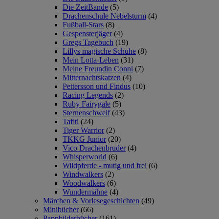
Die ZeitBande
(5)
Drachenschule Nebelsturm
(4)
Fußball-Stars
(8)
Gespensterjäger
(4)
Gregs Tagebuch
(19)
Lillys magische Schuhe
(8)
Mein Lotta-Leben
(31)
Meine Freundin Conni
(7)
Mitternachtskatzen
(4)
Pettersson und Findus
(10)
Racing Legends
(2)
Ruby Fairygale
(5)
Sternenschweif
(43)
Tafiti
(24)
Tiger Warrior
(2)
TKKG Junior
(20)
Vico Drachenbruder
(4)
Whisperworld
(6)
Wildpferde - mutig und frei
(6)
Windwalkers
(2)
Woodwalkers
(6)
Wundermähne
(4)
Märchen & Vorlesegeschichten
(49)
Minibücher
(66)
Pappbilderbücher
(161)