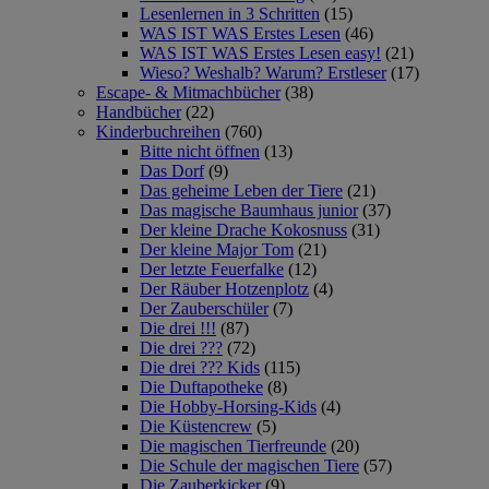
Lesenlernen in 3 Schritten
(15)
WAS IST WAS Erstes Lesen
(46)
WAS IST WAS Erstes Lesen easy!
(21)
Wieso? Weshalb? Warum? Erstleser
(17)
Escape- & Mitmachbücher
(38)
Handbücher
(22)
Kinderbuchreihen
(760)
Bitte nicht öffnen
(13)
Das Dorf
(9)
Das geheime Leben der Tiere
(21)
Das magische Baumhaus junior
(37)
Der kleine Drache Kokosnuss
(31)
Der kleine Major Tom
(21)
Der letzte Feuerfalke
(12)
Der Räuber Hotzenplotz
(4)
Der Zauberschüler
(7)
Die drei !!!
(87)
Die drei ???
(72)
Die drei ??? Kids
(115)
Die Duftapotheke
(8)
Die Hobby-Horsing-Kids
(4)
Die Küstencrew
(5)
Die magischen Tierfreunde
(20)
Die Schule der magischen Tiere
(57)
Die Zauberkicker
(9)