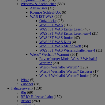
Wissens- & Sachbücher
(589)
Alleswisser
(31)
Kosmos SchlauFUX
(6)
WAS IST WAS
(291)
Quizblöcke
(25)
WAS IST WAS
(112)
WAS IST WAS Erstes Lesen
(46)
WAS IST WAS Erstes Lesen easy!
(21)
WAS IST WAS Junior
(47)
WAS IST WAS Kids
(4)
WAS IST WAS Meine Welt
(36)
WAS IST WAS Wissenschaften easy!
(11)
Wieso? Weshalb? Warum?
(264)
Ravensburger Minis: Wieso? Weshalb?
Warum?
(20)
Wieso? Weshalb? Warum?
(120)
Wieso? Weshalb? Warum? Erstleser
(17)
Wieso? Weshalb? Warum? Junior
(105)
Witze
(5)
Zubehör
(38)
Fahrzeugwelt
(1550)
Big
(69)
BRIO Holzeisenbahn
(152)
Bruder
(282)