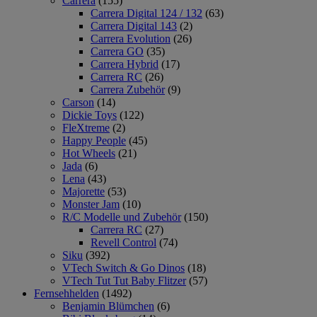
Carrera
(155)
Carrera Digital 124 / 132
(63)
Carrera Digital 143
(2)
Carrera Evolution
(26)
Carrera GO
(35)
Carrera Hybrid
(17)
Carrera RC
(26)
Carrera Zubehör
(9)
Carson
(14)
Dickie Toys
(122)
FleXtreme
(2)
Happy People
(45)
Hot Wheels
(21)
Jada
(6)
Lena
(43)
Majorette
(53)
Monster Jam
(10)
R/C Modelle und Zubehör
(150)
Carrera RC
(27)
Revell Control
(74)
Siku
(392)
VTech Switch & Go Dinos
(18)
VTech Tut Tut Baby Flitzer
(57)
Fernsehhelden
(1492)
Benjamin Blümchen
(6)