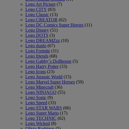
Lego Art Picture
(7)
Lego CITY
(83)
Lego Classic
(13)
Lego CREATOR
(62)
Lego DC Comics Super Heroes
(11)
Lego Disney
(51)
Lego DOTS
(3)
Lego DREAMZzz
(10)
Lego duplo
(67)
Lego Fortnite
(11)
Lego friends
(68)
Lego Gabby´s Dollhouse
(5)
Lego Harry Potter
(33)
Lego Icons
(23)
Lego Jurassic World
(15)
Lego Marvel Super Heroes
(59)
Lego Minecraft
(36)
Lego NINJAGO
(55)
Lego Sonic
(9)
Lego Speed
(33)
Lego STAR WARS
(66)
Lego Super Mario
(17)
Lego TECHNIC
(62)
Lego Wicked
(8)
Olivia Rodrigos
(5)