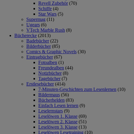
Revell Zubehör
(70)
Schiffe
(4)
Star Wars
(5)
Supermag
(11)
Ugears
(6)
VTech Marble Rush
(8)
Bücherecke
(2013)
Badebücher
(22)
Bilderbücher
(85)
Comics & Graphic Novels
(30)
Eintragbücher
(67)
Fotoalben
(1)
Freundealben
(44)
Notizbücher
(8)
Tagebücher
(7)
Erstlesebücher
(414)
7-Minuten-Geschichten zum Lesenlernen
(10)
Bildermaus
(56)
Bücherhelden
(83)
Einfach Lesen lernen
(9)
Leselernstars
(9)
Leselöwen 1. Klasse
(69)
Leselöwen 2. Klasse
(51)
Leselöwen 3. Klasse
(13)
Leselöwen Lesetraining
(10)