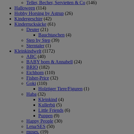
Teller, Becher, Servietten & Co
(146)
Halloween
(114)
Hobby Horsing by Astrup
(26)
Kindergeschirr
(42)
Kinderrucksäcke
(61)
Deuter
(21)
Bauchtaschen
(4)
Step by Step
(39)
Sterntaler
(1)
Kleinkindwelt
(1172)
ABC
(40)
BABY born & Annabell
(24)
BRIO
(182)
Eichhorn
(110)
Fisher-Price
(32)
Goki
(110)
Holztiger Tiere/Figuren
(1)
Haba
(32)
Kleinkind
(4)
Kullerbü
(5)
Little Friends
(6)
Puppen
(9)
Happy People
(30)
Lena/SES
(50)
moses.
(19)