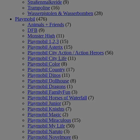
Straßenmalkreide
(9)
Trampoline
(16)
Wasserpistolen & Wasserbomben
(28)
Playmobil
(476)
Animals + Friends
(7)
DFB
(9)
Monster High
(11)
Playmobil 1,2,3
(15)
Playmobil Asterix
(15)
Playmobil City Action / Action Heroes
(56)
Playmobil City Life
(11)
Playmobil Color
(8)
Playmobil Country
(17)
Playmobil Dinos
(11)
Playmobil Dollhouse
(8)
Playmobil Dragons
(1)
Playmobil FamilyFun
(3)
Playmobil Horses of Waterfall
(7)
Playmobil Junior
(37)
Playmobil Knights
(7)
Playmobil Magic
(2)
Playmobil Miraculous
(15)
Playmobil My Life
(50)
Playmobil Naruto
(3)
Playmobil Novelmore
(6)