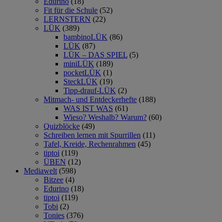
Edurino
(18)
Fit für die Schule
(52)
LERNSTERN
(22)
LÜK
(389)
bambinoLÜK
(86)
LÜK
(87)
LÜK – DAS SPIEL
(5)
miniLÜK
(189)
pocketLÜK
(1)
SteckLÜK
(19)
Tipp-drauf-LÜK
(2)
Mitmach- und Entdeckerhefte
(188)
WAS IST WAS
(61)
Wieso? Weshalb? Warum?
(60)
Quizblöcke
(49)
Schreiben lernen mit Spurrillen
(11)
Tafel, Kreide, Rechenrahmen
(45)
tiptoi
(119)
ÜBEN
(12)
Mediawelt
(598)
Bitzee
(4)
Edurino
(18)
tiptoi
(119)
Tobi
(2)
Tonies
(376)