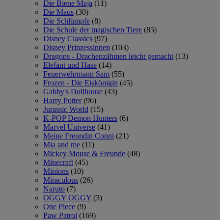
Die Biene Maja
(11)
Die Maus
(30)
Die Schlümpfe
(8)
Die Schule der magischen Tiere
(85)
Disney Classics
(97)
Disney Prinzessinnen
(103)
Dragons - Drachenzähmen leicht gemacht
(13)
Elefant und Hase
(14)
Feuerwehrmann Sam
(55)
Frozen - Die Eiskönigin
(45)
Gabby's Dollhouse
(43)
Harry Potter
(96)
Jurassic World
(15)
K-POP Demon Hunters
(6)
Marvel Universe
(41)
Meine Freundin Conni
(21)
Mia and me
(11)
Mickey Mouse & Freunde
(48)
Minecraft
(45)
Minions
(10)
Miraculous
(26)
Naruto
(7)
OGGY OGGY
(3)
One Piece
(9)
Paw Patrol
(169)