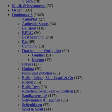
VTech
(78)
Musik & Instrumente
(57)
Ostern
(307)
Outdoorspaß
(1045)
AquaPlay
(27)
Authentic Sports
(34)
Ballsport
(118)
BERG
(56)
Best Sporting
(249)
Big
(69)
Camping
(13)
Drachen und Wurfgleiter
(69)
Günther
(54)
Invento
(13)
Fitness
(27)
Hudora
(50)
Pools und Zubehör
(93)
Roller, Inliner, Skateboard & Co
(147)
Rollplay
(5)
Rolly Toys
(13)
Rutschen, Schaukeln & Klettern
(39)
Sandkastenspaß
(117)
Schwimmen & Tauchen
(56)
Seifenblasen
(32)
Spiel & Spaß
(144)