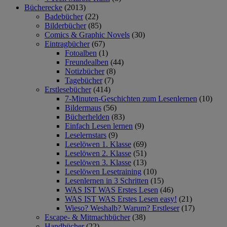
Bücherecke
(2013)
Badebücher
(22)
Bilderbücher
(85)
Comics & Graphic Novels
(30)
Eintragbücher
(67)
Fotoalben
(1)
Freundealben
(44)
Notizbücher
(8)
Tagebücher
(7)
Erstlesebücher
(414)
7-Minuten-Geschichten zum Lesenlernen
(10)
Bildermaus
(56)
Bücherhelden
(83)
Einfach Lesen lernen
(9)
Leselernstars
(9)
Leselöwen 1. Klasse
(69)
Leselöwen 2. Klasse
(51)
Leselöwen 3. Klasse
(13)
Leselöwen Lesetraining
(10)
Lesenlernen in 3 Schritten
(15)
WAS IST WAS Erstes Lesen
(46)
WAS IST WAS Erstes Lesen easy!
(21)
Wieso? Weshalb? Warum? Erstleser
(17)
Escape- & Mitmachbücher
(38)
Handbücher
(22)