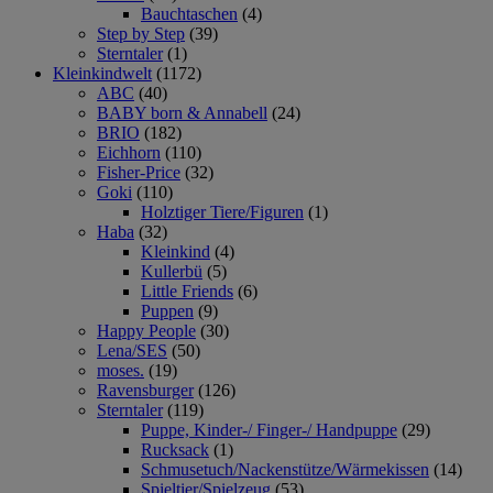
Bauchtaschen
(4)
Step by Step
(39)
Sterntaler
(1)
Kleinkindwelt
(1172)
ABC
(40)
BABY born & Annabell
(24)
BRIO
(182)
Eichhorn
(110)
Fisher-Price
(32)
Goki
(110)
Holztiger Tiere/Figuren
(1)
Haba
(32)
Kleinkind
(4)
Kullerbü
(5)
Little Friends
(6)
Puppen
(9)
Happy People
(30)
Lena/SES
(50)
moses.
(19)
Ravensburger
(126)
Sterntaler
(119)
Puppe, Kinder-/ Finger-/ Handpuppe
(29)
Rucksack
(1)
Schmusetuch/Nackenstütze/Wärmekissen
(14)
Spieltier/Spielzeug
(53)