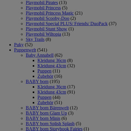
Playmobil Pirates
(13)
Playmobil Princess
(5)
Playmobil Princess Magic
(21)
Playmobil Scooby-Doo
(2)
Playmobil Special PLUS/ Friends/ DuoPack
(37)
Playmobil Stunt Show
(1)
Playmobil Wiltopia
(13)
Sky Trails
(8)
Puky
(52)
Puppenwelt
(541)
Baby Annabell
(62)
Kleidung 36cm
(8)
Kleidung 43cm
(32)
Puppen
(11)
Zubehör
(16)
BABY born
(195)
Kleidung 36cm
(17)
Kleidung 43cm
(91)
Puppen
(44)
Zubehör
(51)
BABY born Bärenwelt
(12)
BABY born Glam Up
(3)
BABY born Minis
(6)
BABY born Splish Splash
(5)
BABY born Storybook Fairies
(1)