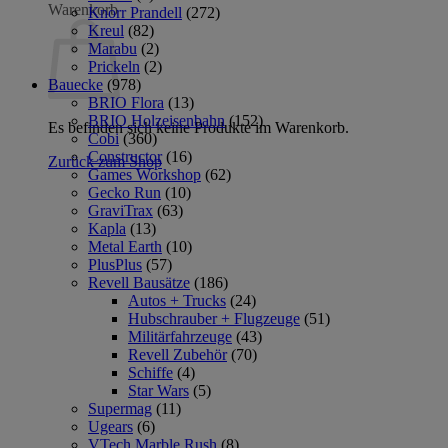
Warenkorb
Knorr Prandell
(272)
Kreul
(82)
Marabu
(2)
Prickeln
(2)
Bauecke
(978)
BRIO Flora
(13)
BRIO Holzeisenbahn
(152)
Es befinden sich keine Produkte im Warenkorb.
Cobi
(360)
Constructor
(16)
Zurück zum Shop
Games Workshop
(62)
Gecko Run
(10)
GraviTrax
(63)
Kapla
(13)
Metal Earth
(10)
PlusPlus
(57)
Revell Bausätze
(186)
Autos + Trucks
(24)
Hubschrauber + Flugzeuge
(51)
Militärfahrzeuge
(43)
Revell Zubehör
(70)
Schiffe
(4)
Star Wars
(5)
Supermag
(11)
Ugears
(6)
VTech Marble Rush
(8)