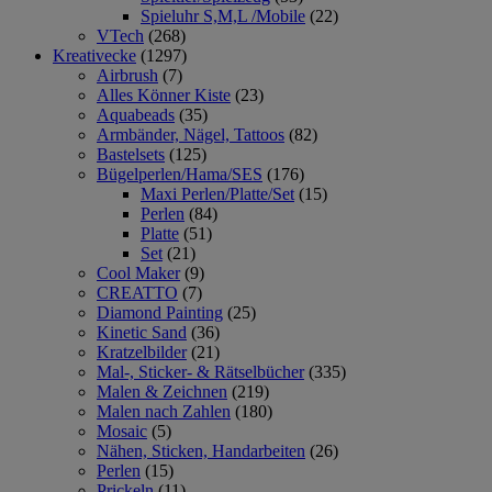
Spieluhr S,M,L /Mobile
(22)
VTech
(268)
Kreativecke
(1297)
Airbrush
(7)
Alles Könner Kiste
(23)
Aquabeads
(35)
Armbänder, Nägel, Tattoos
(82)
Bastelsets
(125)
Bügelperlen/Hama/SES
(176)
Maxi Perlen/Platte/Set
(15)
Perlen
(84)
Platte
(51)
Set
(21)
Cool Maker
(9)
CREATTO
(7)
Diamond Painting
(25)
Kinetic Sand
(36)
Kratzelbilder
(21)
Mal-, Sticker- & Rätselbücher
(335)
Malen & Zeichnen
(219)
Malen nach Zahlen
(180)
Mosaic
(5)
Nähen, Sticken, Handarbeiten
(26)
Perlen
(15)
Prickeln
(11)