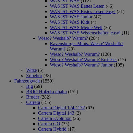
WAS IST WAS
(112)
WAS IST WAS Erstes Lesen
(46)
WAS IST WAS Erstes Lesen easy!
(21)
WAS IST WAS Junior
(47)
WAS IST WAS Kids
(4)
WAS IST WAS Meine Welt
(36)
WAS IST WAS Wissenschaften easy!
(11)
Wieso? Weshalb? Warum?
(264)
Ravensburger Minis: Wieso? Weshalb?
Warum?
(20)
Wieso? Weshalb? Warum?
(120)
Wieso? Weshalb? Warum? Erstleser
(17)
Wieso? Weshalb? Warum? Junior
(105)
Witze
(5)
Zubehör
(38)
Fahrzeugwelt
(1550)
Big
(69)
BRIO Holzeisenbahn
(152)
Bruder
(282)
Carrera
(155)
Carrera Digital 124 / 132
(63)
Carrera Digital 143
(2)
Carrera Evolution
(26)
Carrera GO
(35)
Carrera Hybrid
(17)