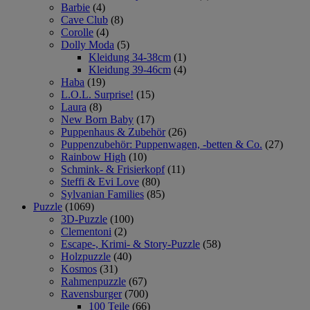
Barbie
(4)
Cave Club
(8)
Corolle
(4)
Dolly Moda
(5)
Kleidung 34-38cm
(1)
Kleidung 39-46cm
(4)
Haba
(19)
L.O.L. Surprise!
(15)
Laura
(8)
New Born Baby
(17)
Puppenhaus & Zubehör
(26)
Puppenzubehör: Puppenwagen, -betten & Co.
(27)
Rainbow High
(10)
Schmink- & Frisierkopf
(11)
Steffi & Evi Love
(80)
Sylvanian Families
(85)
Puzzle
(1069)
3D-Puzzle
(100)
Clementoni
(2)
Escape-, Krimi- & Story-Puzzle
(58)
Holzpuzzle
(40)
Kosmos
(31)
Rahmenpuzzle
(67)
Ravensburger
(700)
100 Teile
(66)