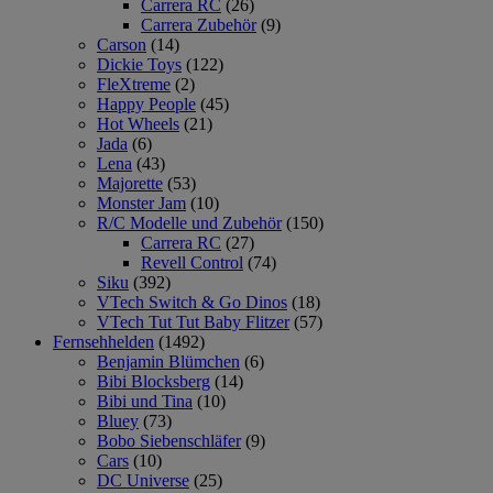
Carrera RC
(26)
Carrera Zubehör
(9)
Carson
(14)
Dickie Toys
(122)
FleXtreme
(2)
Happy People
(45)
Hot Wheels
(21)
Jada
(6)
Lena
(43)
Majorette
(53)
Monster Jam
(10)
R/C Modelle und Zubehör
(150)
Carrera RC
(27)
Revell Control
(74)
Siku
(392)
VTech Switch & Go Dinos
(18)
VTech Tut Tut Baby Flitzer
(57)
Fernsehhelden
(1492)
Benjamin Blümchen
(6)
Bibi Blocksberg
(14)
Bibi und Tina
(10)
Bluey
(73)
Bobo Siebenschläfer
(9)
Cars
(10)
DC Universe
(25)