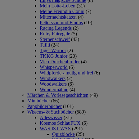
Lillys magische Schuhe
(8)
Mein Lotta-Leben
(31)
Meine Freundin Conni
(7)
Mitternachtskatzen
(4)
Pettersson und Findus
(10)
Racing Legends
(2)
Ruby Fairygale
(5)
Sternenschweif
(43)
Tafiti
(24)
Tiger Warrior
(2)
TKKG Junior
(20)
Vico Drachenbruder
(4)
Whisperworld
(6)
Wildpferde - mutig und frei
(6)
Windwalkers
(2)
Woodwalkers
(6)
Wundermähne
(4)
Märchen & Vorlesegeschichten
(49)
Minibücher
(66)
Pappbilderbücher
(161)
Wissens- & Sachbücher
(589)
Alleswisser
(31)
Kosmos SchlauFUX
(6)
WAS IST WAS
(291)
Quizblöcke
(25)