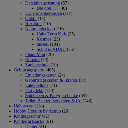
Detektivausrüstung
(57)
Die drei ???
(40)
Experimentierkästen
(111)
Glibbi
(13)
Hex Bots
(10)
Naturentdecker
(216)
Haba Terra Kids
(35)
Kosmos
(23)
moses.
(104)
Scout & ADAC
(35)
PhänoMint
(26)
Roboter
(70)
Zauberschule
(10)
Geburtstagsparty
(405)
Einladungskarten
(24)
Geburtstagskerzen & -kränze
(54)
Latexballons
(71)
Partydeko
(140)
Spielideen & Partygeschenke
(59)
Teller, Becher, Servietten & Co
(146)
Halloween
(114)
Hobby Horsing by Astrup
(26)
Kindergeschirr
(42)
Kinderrucksäcke
(61)
Deuter
(21)