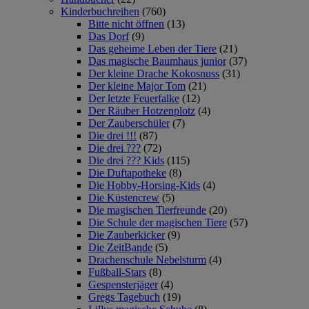
Kinderbuchreihen
(760)
Bitte nicht öffnen
(13)
Das Dorf
(9)
Das geheime Leben der Tiere
(21)
Das magische Baumhaus junior
(37)
Der kleine Drache Kokosnuss
(31)
Der kleine Major Tom
(21)
Der letzte Feuerfalke
(12)
Der Räuber Hotzenplotz
(4)
Der Zauberschüler
(7)
Die drei !!!
(87)
Die drei ???
(72)
Die drei ??? Kids
(115)
Die Duftapotheke
(8)
Die Hobby-Horsing-Kids
(4)
Die Küstencrew
(5)
Die magischen Tierfreunde
(20)
Die Schule der magischen Tiere
(57)
Die Zauberkicker
(9)
Die ZeitBande
(5)
Drachenschule Nebelsturm
(4)
Fußball-Stars
(8)
Gespensterjäger
(4)
Gregs Tagebuch
(19)