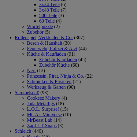
3x24 Teile
(6)
3x48 Teile
(7)
500 Teile
(3)
60 Teile
(4)
Würfelpuzzle
(2)
Zubehör
(5)
Rollenspiel, Verkleiden & Co.
(307)
Besen & Haushalt
(30)
Feuerwehr, Polizei & Arzt
(44)
Küche & Kaufladen
(91)
Zubehör Kaufladen
(45)
Zubehör Küche
(60)
Nerf
(12)
Prinzessin, Pirat, Ninja & Co.
(22)
Schminken & Frisieren
(21)
Werkzeug & Garten
(90)
Sammelspaß
(93)
Cookeez Makery
(4)
Jada Metalfigs
(18)
L.O.L. Surprise!
(15)
MGA's Miniverse
(10)
MrBeast Lab
(14)
Zapf Lil' Snaps
(3)
Schleich
(440)
Bayala
(46)