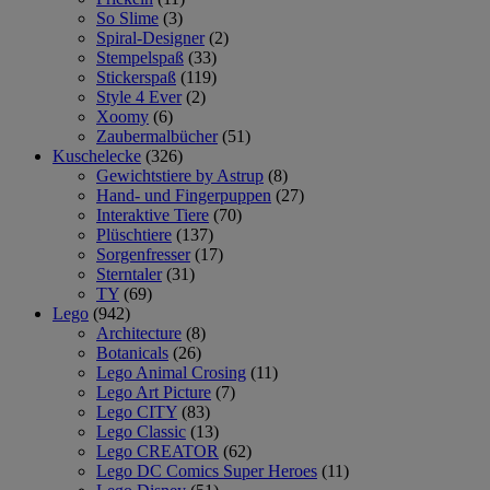
So Slime
(3)
Spiral-Designer
(2)
Stempelspaß
(33)
Stickerspaß
(119)
Style 4 Ever
(2)
Xoomy
(6)
Zaubermalbücher
(51)
Kuschelecke
(326)
Gewichtstiere by Astrup
(8)
Hand- und Fingerpuppen
(27)
Interaktive Tiere
(70)
Plüschtiere
(137)
Sorgenfresser
(17)
Sterntaler
(31)
TY
(69)
Lego
(942)
Architecture
(8)
Botanicals
(26)
Lego Animal Crosing
(11)
Lego Art Picture
(7)
Lego CITY
(83)
Lego Classic
(13)
Lego CREATOR
(62)
Lego DC Comics Super Heroes
(11)