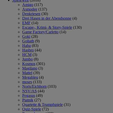
Spielewelt
(2018)
Amigo
(117)
Asmodee
(137)
Denkriesen
(30)
Drei Hasen in der Abendsonne
(4)
EMF
(14)
Escape-, Krimi- & Story-Spiele
(130)
Game Factory/Carletto
(14)
Goki
(28)
Goliath
(9)
Haba
(83)
Hasbro
(44)
HCM
(3)
Jumbo
(8)
Kosmos
(301)
Magilano
(3)
Mattel
(39)
Megableu
(4)
moses
(133)
Noris/Eichhorn
(103)
NSV/AS
(44)
Pegasus
(49)
Piatnik
(27)
Quartette & Trumpfspiele
(31)
Quiz-Spiele
(72)