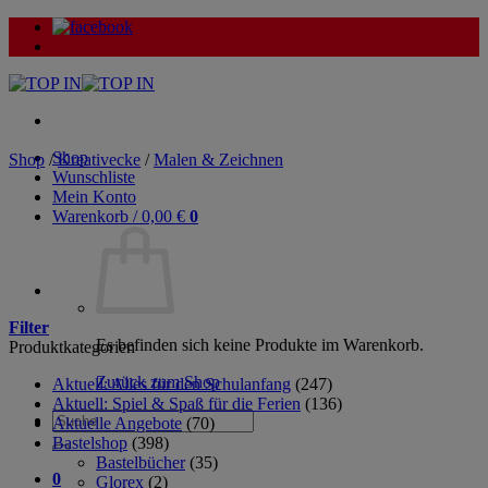
Zum
Inhalt
springen
Shop
Shop
/
Kreativecke
/
Malen & Zeichnen
Wunschliste
Mein Konto
Warenkorb /
0,00
€
0
Filter
Es befinden sich keine Produkte im Warenkorb.
Produktkategorien
Zurück zum Shop
Aktuell: Alles für den Schulanfang
(247)
Aktuell: Spiel & Spaß für die Ferien
(136)
Suche
Aktuelle Angebote
(70)
nach:
Bastelshop
(398)
Bastelbücher
(35)
0
Glorex
(2)