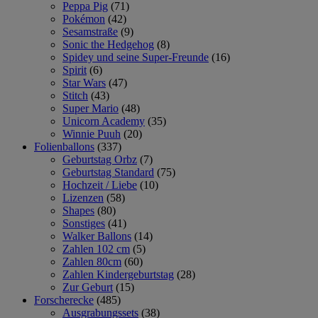
Peppa Pig
(71)
Pokémon
(42)
Sesamstraße
(9)
Sonic the Hedgehog
(8)
Spidey und seine Super-Freunde
(16)
Spirit
(6)
Star Wars
(47)
Stitch
(43)
Super Mario
(48)
Unicorn Academy
(35)
Winnie Puuh
(20)
Folienballons
(337)
Geburtstag Orbz
(7)
Geburtstag Standard
(75)
Hochzeit / Liebe
(10)
Lizenzen
(58)
Shapes
(80)
Sonstiges
(41)
Walker Ballons
(14)
Zahlen 102 cm
(5)
Zahlen 80cm
(60)
Zahlen Kindergeburtstag
(28)
Zur Geburt
(15)
Forscherecke
(485)
Ausgrabungssets
(38)