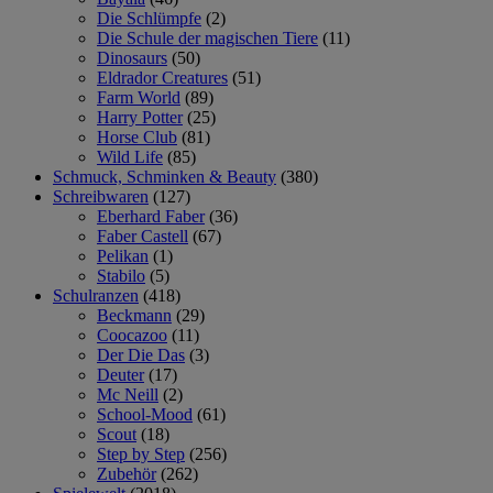
Die Schlümpfe
(2)
Die Schule der magischen Tiere
(11)
Dinosaurs
(50)
Eldrador Creatures
(51)
Farm World
(89)
Harry Potter
(25)
Horse Club
(81)
Wild Life
(85)
Schmuck, Schminken & Beauty
(380)
Schreibwaren
(127)
Eberhard Faber
(36)
Faber Castell
(67)
Pelikan
(1)
Stabilo
(5)
Schulranzen
(418)
Beckmann
(29)
Coocazoo
(11)
Der Die Das
(3)
Deuter
(17)
Mc Neill
(2)
School-Mood
(61)
Scout
(18)
Step by Step
(256)
Zubehör
(262)