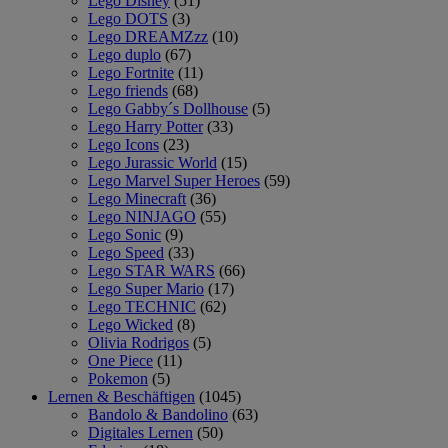
Lego Disney
(51)
Lego DOTS
(3)
Lego DREAMZzz
(10)
Lego duplo
(67)
Lego Fortnite
(11)
Lego friends
(68)
Lego Gabby´s Dollhouse
(5)
Lego Harry Potter
(33)
Lego Icons
(23)
Lego Jurassic World
(15)
Lego Marvel Super Heroes
(59)
Lego Minecraft
(36)
Lego NINJAGO
(55)
Lego Sonic
(9)
Lego Speed
(33)
Lego STAR WARS
(66)
Lego Super Mario
(17)
Lego TECHNIC
(62)
Lego Wicked
(8)
Olivia Rodrigos
(5)
One Piece
(11)
Pokemon
(5)
Lernen & Beschäftigen
(1045)
Bandolo & Bandolino
(63)
Digitales Lernen
(50)