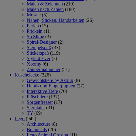
Malen & Zeichnen
(219)
Malen nach Zahlen
(180)
Mosaic
(5)
Nähen, Sticken, Handarbeiten
(26)
Perlen
(15)
Prickeln
(11)
So Slime
(3)
Spiral-Designer
(2)
Stempelspaß
(33)
Stickerspaß
(119)
Style 4 Ever
(2)
Xoomy
(6)
Zaubermalbücher
(51)
Kuschelecke
(326)
Gewichtstiere by Astrup
(8)
Hand- und Fingerpuppen
(27)
Interaktive Tiere
(70)
Plüschtiere
(137)
Sorgenfresser
(17)
Sterntaler
(31)
TY
(69)
Lego
(942)
Architecture
(8)
Botanicals
(26)
Lego Animal Crosing
(11)