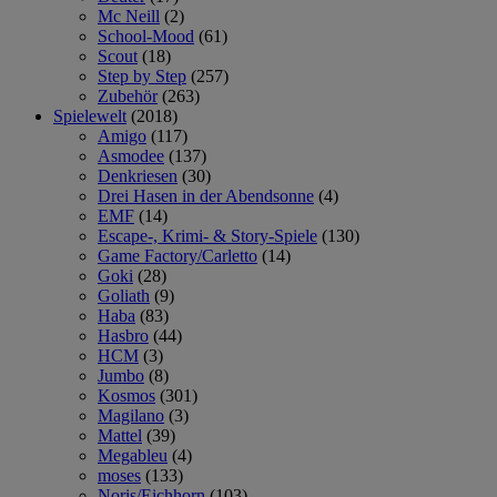
Mc Neill
(2)
School-Mood
(61)
Scout
(18)
Step by Step
(257)
Zubehör
(263)
Spielewelt
(2018)
Amigo
(117)
Asmodee
(137)
Denkriesen
(30)
Drei Hasen in der Abendsonne
(4)
EMF
(14)
Escape-, Krimi- & Story-Spiele
(130)
Game Factory/Carletto
(14)
Goki
(28)
Goliath
(9)
Haba
(83)
Hasbro
(44)
HCM
(3)
Jumbo
(8)
Kosmos
(301)
Magilano
(3)
Mattel
(39)
Megableu
(4)
moses
(133)
Noris/Eichhorn
(103)