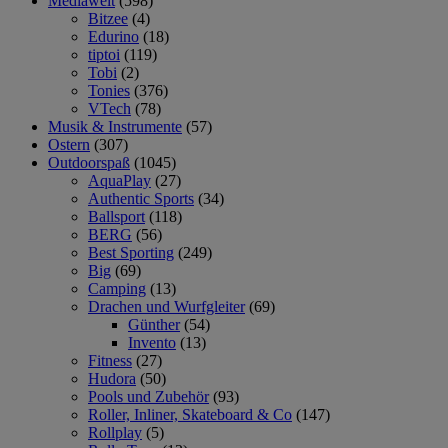
Mediawelt
(598)
Bitzee
(4)
Edurino
(18)
tiptoi
(119)
Tobi
(2)
Tonies
(376)
VTech
(78)
Musik & Instrumente
(57)
Ostern
(307)
Outdoorspaß
(1045)
AquaPlay
(27)
Authentic Sports
(34)
Ballsport
(118)
BERG
(56)
Best Sporting
(249)
Big
(69)
Camping
(13)
Drachen und Wurfgleiter
(69)
Günther
(54)
Invento
(13)
Fitness
(27)
Hudora
(50)
Pools und Zubehör
(93)
Roller, Inliner, Skateboard & Co
(147)
Rollplay
(5)