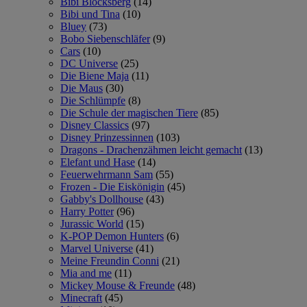
Bibi Blocksberg
(14)
Bibi und Tina
(10)
Bluey
(73)
Bobo Siebenschläfer
(9)
Cars
(10)
DC Universe
(25)
Die Biene Maja
(11)
Die Maus
(30)
Die Schlümpfe
(8)
Die Schule der magischen Tiere
(85)
Disney Classics
(97)
Disney Prinzessinnen
(103)
Dragons - Drachenzähmen leicht gemacht
(13)
Elefant und Hase
(14)
Feuerwehrmann Sam
(55)
Frozen - Die Eiskönigin
(45)
Gabby's Dollhouse
(43)
Harry Potter
(96)
Jurassic World
(15)
K-POP Demon Hunters
(6)
Marvel Universe
(41)
Meine Freundin Conni
(21)
Mia and me
(11)
Mickey Mouse & Freunde
(48)
Minecraft
(45)