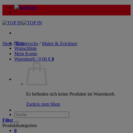
Zum
Inhalt
springen
Shop
Shop
/
Kreativecke
/
Malen & Zeichnen
Wunschliste
Mein Konto
Warenkorb /
0,00
€
0
Es befinden sich keine Produkte im Warenkorb.
Zurück zum Shop
Suche
nach:
Filter
Produktkategorien
0