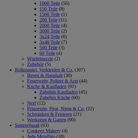
1000 Teile
(56)
150 Teile
(8)
1500 Teile
(1)
200 Teile
(11)
2000 Teile
(4)
3000 Teile
(2)
3x24 Teile
(6)
3x48 Teile
(7)
500 Teile
(3)
60 Teile
(4)
Würfelpuzzle
(2)
Zubehör
(5)
Rollenspiel, Verkleiden & Co.
(307)
Besen & Haushalt
(30)
Feuerwehr, Polizei & Arzt
(44)
Küche & Kaufladen
(91)
Zubehör Kaufladen
(45)
Zubehör Küche
(60)
Nerf
(12)
Prinzessin, Pirat, Ninja & Co.
(22)
Schminken & Frisieren
(21)
Werkzeug & Garten
(90)
Sammelspaß
(93)
Cookeez Makery
(4)
Jada Metalfigs
(18)