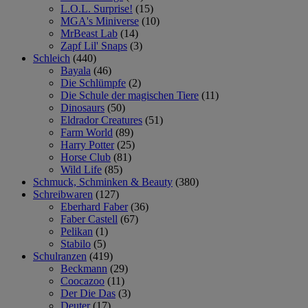
L.O.L. Surprise!
(15)
MGA's Miniverse
(10)
MrBeast Lab
(14)
Zapf Lil' Snaps
(3)
Schleich
(440)
Bayala
(46)
Die Schlümpfe
(2)
Die Schule der magischen Tiere
(11)
Dinosaurs
(50)
Eldrador Creatures
(51)
Farm World
(89)
Harry Potter
(25)
Horse Club
(81)
Wild Life
(85)
Schmuck, Schminken & Beauty
(380)
Schreibwaren
(127)
Eberhard Faber
(36)
Faber Castell
(67)
Pelikan
(1)
Stabilo
(5)
Schulranzen
(419)
Beckmann
(29)
Coocazoo
(11)
Der Die Das
(3)
Deuter
(17)