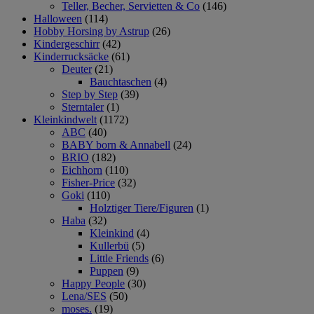
Teller, Becher, Servietten & Co
(146)
Halloween
(114)
Hobby Horsing by Astrup
(26)
Kindergeschirr
(42)
Kinderrucksäcke
(61)
Deuter
(21)
Bauchtaschen
(4)
Step by Step
(39)
Sterntaler
(1)
Kleinkindwelt
(1172)
ABC
(40)
BABY born & Annabell
(24)
BRIO
(182)
Eichhorn
(110)
Fisher-Price
(32)
Goki
(110)
Holztiger Tiere/Figuren
(1)
Haba
(32)
Kleinkind
(4)
Kullerbü
(5)
Little Friends
(6)
Puppen
(9)
Happy People
(30)
Lena/SES
(50)
moses.
(19)