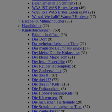
Lesenlernen in 3 Schritten
(15)
WAS IST WAS Erstes Lesen
(46)
WAS IST WAS Erstes Lesen easy!
(21)
Wieso? Weshalb? Warum? Erstleser
(17)
Escape- & Mitmachbücher
(38)
Handbücher
(22)
Kinderbuchreihen
(760)
Bitte nicht öffnen
(13)
Das Dorf
(9)
Das geheime Leben der Tiere
(21)
Das magische Baumhaus junior
(37)
Der kleine Drache Kokosnuss
(31)
Der kleine Major Tom
(21)
Der letzte Feuerfalke
(12)
Der Räuber Hotzenplotz
(4)
Der Zauberschüler
(7)
Die drei !!!
(87)
Die drei ???
(72)
Die drei ??? Kids
(115)
Die Duftapotheke
(8)
Die Hobby-Horsing-Kids
(4)
Die Küstencrew
(5)
Die magischen Tierfreunde
(20)
Die Schule der magischen Tiere
(57)
Die Zauberkicker
(9)