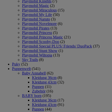
Playmobil Knights
(7)
Playmobil Magic
(2)
Playmobil Miraculous
(15)
Playmobil My Life
(50)
Playmobil Naruto
(3)
Playmobil Novelmore
(6)
Playmobil Pirates
(13)
Playmobil Princess
(5)
Playmobil Princess Magic
(21)
Playmobil Scooby-Doo
(2)
Playmobil Special PLUS/ Friends/ DuoPack
(37)
Playmobil Stunt Show
(1)
Playmobil Wiltopia
(13)
Sky Trails
(8)
Puky
(52)
Puppenwelt
(541)
Baby Annabell
(62)
Kleidung 36cm
(8)
Kleidung 43cm
(32)
Puppen
(11)
Zubehör
(16)
BABY born
(195)
Kleidung 36cm
(17)
Kleidung 43cm
(91)
Puppen
(44)