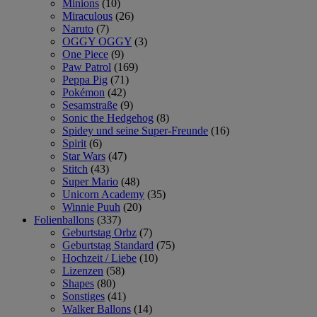
Minions
(10)
Miraculous
(26)
Naruto
(7)
OGGY OGGY
(3)
One Piece
(9)
Paw Patrol
(169)
Peppa Pig
(71)
Pokémon
(42)
Sesamstraße
(9)
Sonic the Hedgehog
(8)
Spidey und seine Super-Freunde
(16)
Spirit
(6)
Star Wars
(47)
Stitch
(43)
Super Mario
(48)
Unicorn Academy
(35)
Winnie Puuh
(20)
Folienballons
(337)
Geburtstag Orbz
(7)
Geburtstag Standard
(75)
Hochzeit / Liebe
(10)
Lizenzen
(58)
Shapes
(80)
Sonstiges
(41)
Walker Ballons
(14)