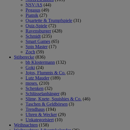
NSV/AS
(44)
Pegasus
(49)
Piatnik
(27)
Quartette & Trumpfspiele
(31)
Quiz-Spiele
(72)
Ravensburger
(428)
Schmidt
(235)
Smart Games
(65)
Spin Master
(17)
Zoch
(59)
Stöberecke
(836)
bb Klostermann
(132)
Goki
(24)
Jojos, Flummis & Co.
(22)
Lutz Mauder
(189)
moses.
(210)
Schenken
(32)
Schlüsselanhänger
(8)
Slime, Knete, Squishies & Co.
(46)
Taschen & Geldbörsen
(3)
Trendhaus
(194)
Uhren & Wecker
(29)
Unkategorisiert
(10)
Weihnachten
(158)