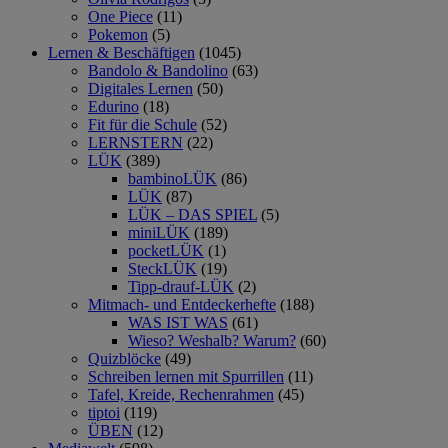
One Piece
(11)
Pokemon
(5)
Lernen & Beschäftigen
(1045)
Bandolo & Bandolino
(63)
Digitales Lernen
(50)
Edurino
(18)
Fit für die Schule
(52)
LERNSTERN
(22)
LÜK
(389)
bambinoLÜK
(86)
LÜK
(87)
LÜK – DAS SPIEL
(5)
miniLÜK
(189)
pocketLÜK
(1)
SteckLÜK
(19)
Tipp-drauf-LÜK
(2)
Mitmach- und Entdeckerhefte
(188)
WAS IST WAS
(61)
Wieso? Weshalb? Warum?
(60)
Quizblöcke
(49)
Schreiben lernen mit Spurrillen
(11)
Tafel, Kreide, Rechenrahmen
(45)
tiptoi
(119)
ÜBEN
(12)