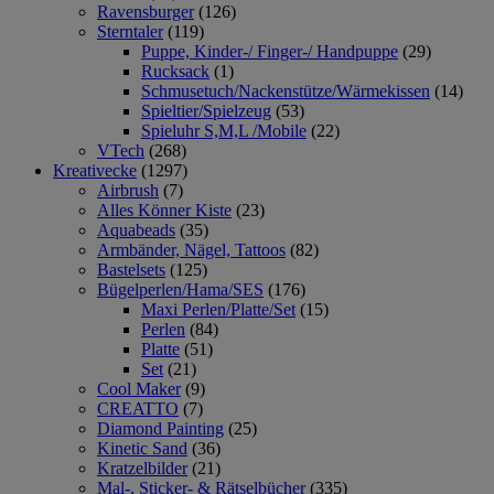
Ravensburger
(126)
Sterntaler
(119)
Puppe, Kinder-/ Finger-/ Handpuppe
(29)
Rucksack
(1)
Schmusetuch/Nackenstütze/Wärmekissen
(14)
Spieltier/Spielzeug
(53)
Spieluhr S,M,L /Mobile
(22)
VTech
(268)
Kreativecke
(1297)
Airbrush
(7)
Alles Könner Kiste
(23)
Aquabeads
(35)
Armbänder, Nägel, Tattoos
(82)
Bastelsets
(125)
Bügelperlen/Hama/SES
(176)
Maxi Perlen/Platte/Set
(15)
Perlen
(84)
Platte
(51)
Set
(21)
Cool Maker
(9)
CREATTO
(7)
Diamond Painting
(25)
Kinetic Sand
(36)
Kratzelbilder
(21)
Mal-, Sticker- & Rätselbücher
(335)