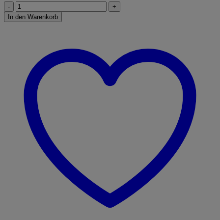
Spitzer-
Radierer
In den Warenkorb
Kombi
Mini
farbig
sortiert
Menge