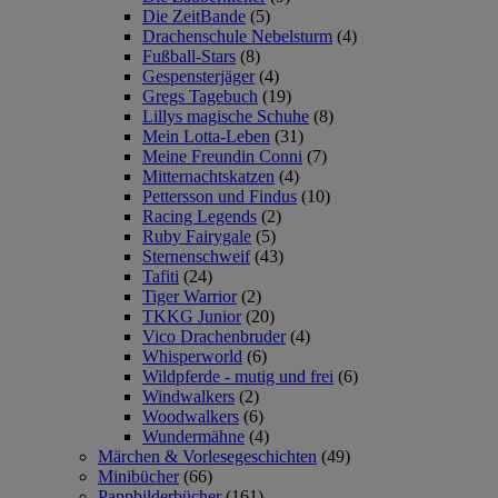
Die ZeitBande
(5)
Drachenschule Nebelsturm
(4)
Fußball-Stars
(8)
Gespensterjäger
(4)
Gregs Tagebuch
(19)
Lillys magische Schuhe
(8)
Mein Lotta-Leben
(31)
Meine Freundin Conni
(7)
Mitternachtskatzen
(4)
Pettersson und Findus
(10)
Racing Legends
(2)
Ruby Fairygale
(5)
Sternenschweif
(43)
Tafiti
(24)
Tiger Warrior
(2)
TKKG Junior
(20)
Vico Drachenbruder
(4)
Whisperworld
(6)
Wildpferde - mutig und frei
(6)
Windwalkers
(2)
Woodwalkers
(6)
Wundermähne
(4)
Märchen & Vorlesegeschichten
(49)
Minibücher
(66)
Pappbilderbücher
(161)