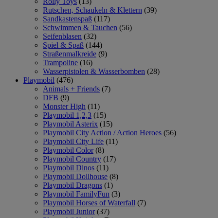
Rolly Toys
(13)
Rutschen, Schaukeln & Klettern
(39)
Sandkastenspaß
(117)
Schwimmen & Tauchen
(56)
Seifenblasen
(32)
Spiel & Spaß
(144)
Straßenmalkreide
(9)
Trampoline
(16)
Wasserpistolen & Wasserbomben
(28)
Playmobil
(476)
Animals + Friends
(7)
DFB
(9)
Monster High
(11)
Playmobil 1,2,3
(15)
Playmobil Asterix
(15)
Playmobil City Action / Action Heroes
(56)
Playmobil City Life
(11)
Playmobil Color
(8)
Playmobil Country
(17)
Playmobil Dinos
(11)
Playmobil Dollhouse
(8)
Playmobil Dragons
(1)
Playmobil FamilyFun
(3)
Playmobil Horses of Waterfall
(7)
Playmobil Junior
(37)