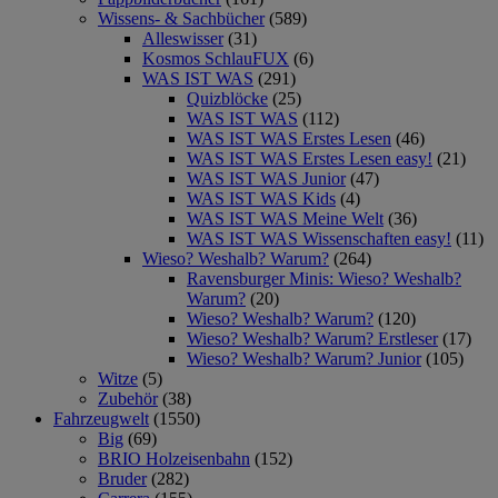
Wissens- & Sachbücher
(589)
Alleswisser
(31)
Kosmos SchlauFUX
(6)
WAS IST WAS
(291)
Quizblöcke
(25)
WAS IST WAS
(112)
WAS IST WAS Erstes Lesen
(46)
WAS IST WAS Erstes Lesen easy!
(21)
WAS IST WAS Junior
(47)
WAS IST WAS Kids
(4)
WAS IST WAS Meine Welt
(36)
WAS IST WAS Wissenschaften easy!
(11)
Wieso? Weshalb? Warum?
(264)
Ravensburger Minis: Wieso? Weshalb?
Warum?
(20)
Wieso? Weshalb? Warum?
(120)
Wieso? Weshalb? Warum? Erstleser
(17)
Wieso? Weshalb? Warum? Junior
(105)
Witze
(5)
Zubehör
(38)
Fahrzeugwelt
(1550)
Big
(69)
BRIO Holzeisenbahn
(152)
Bruder
(282)