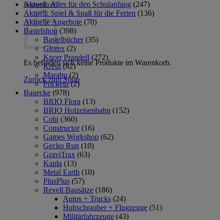
Aktuell: Alles für den Schulanfang
(247)
Warenkorb
Aktuell: Spiel & Spaß für die Ferien
(136)
Aktuelle Angebote
(70)
Bastelshop
(398)
Bastelbücher
(35)
Glorex
(2)
Knorr Prandell
(272)
Es befinden sich keine Produkte im Warenkorb.
Kreul
(82)
Marabu
(2)
Zurück zum Shop
Prickeln
(2)
Bauecke
(978)
BRIO Flora
(13)
BRIO Holzeisenbahn
(152)
Cobi
(360)
Constructor
(16)
Games Workshop
(62)
Gecko Run
(10)
GraviTrax
(63)
Kapla
(13)
Metal Earth
(10)
PlusPlus
(57)
Revell Bausätze
(186)
Autos + Trucks
(24)
Hubschrauber + Flugzeuge
(51)
Militärfahrzeuge
(43)