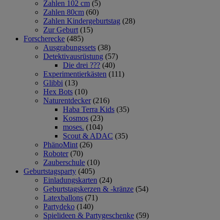
Zahlen 102 cm
(5)
Zahlen 80cm
(60)
Zahlen Kindergeburtstag
(28)
Zur Geburt
(15)
Forscherecke
(485)
Ausgrabungssets
(38)
Detektivausrüstung
(57)
Die drei ???
(40)
Experimentierkästen
(111)
Glibbi
(13)
Hex Bots
(10)
Naturentdecker
(216)
Haba Terra Kids
(35)
Kosmos
(23)
moses.
(104)
Scout & ADAC
(35)
PhänoMint
(26)
Roboter
(70)
Zauberschule
(10)
Geburtstagsparty
(405)
Einladungskarten
(24)
Geburtstagskerzen & -kränze
(54)
Latexballons
(71)
Partydeko
(140)
Spielideen & Partygeschenke
(59)