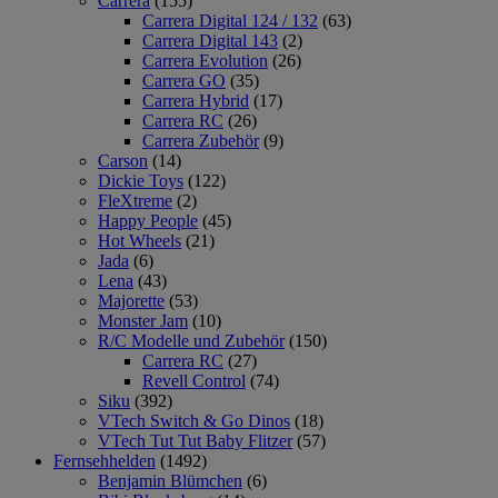
Carrera
(155)
Carrera Digital 124 / 132
(63)
Carrera Digital 143
(2)
Carrera Evolution
(26)
Carrera GO
(35)
Carrera Hybrid
(17)
Carrera RC
(26)
Carrera Zubehör
(9)
Carson
(14)
Dickie Toys
(122)
FleXtreme
(2)
Happy People
(45)
Hot Wheels
(21)
Jada
(6)
Lena
(43)
Majorette
(53)
Monster Jam
(10)
R/C Modelle und Zubehör
(150)
Carrera RC
(27)
Revell Control
(74)
Siku
(392)
VTech Switch & Go Dinos
(18)
VTech Tut Tut Baby Flitzer
(57)
Fernsehhelden
(1492)
Benjamin Blümchen
(6)