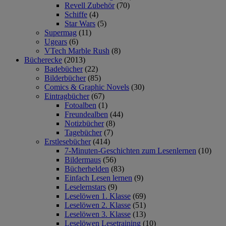
Revell Zubehör
(70)
Schiffe
(4)
Star Wars
(5)
Supermag
(11)
Ugears
(6)
VTech Marble Rush
(8)
Bücherecke
(2013)
Badebücher
(22)
Bilderbücher
(85)
Comics & Graphic Novels
(30)
Eintragbücher
(67)
Fotoalben
(1)
Freundealben
(44)
Notizbücher
(8)
Tagebücher
(7)
Erstlesebücher
(414)
7-Minuten-Geschichten zum Lesenlernen
(10)
Bildermaus
(56)
Bücherhelden
(83)
Einfach Lesen lernen
(9)
Leselernstars
(9)
Leselöwen 1. Klasse
(69)
Leselöwen 2. Klasse
(51)
Leselöwen 3. Klasse
(13)
Leselöwen Lesetraining
(10)