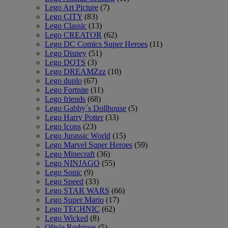
Lego Art Picture
(7)
Lego CITY
(83)
Lego Classic
(13)
Lego CREATOR
(62)
Lego DC Comics Super Heroes
(11)
Lego Disney
(51)
Lego DOTS
(3)
Lego DREAMZzz
(10)
Lego duplo
(67)
Lego Fortnite
(11)
Lego friends
(68)
Lego Gabby´s Dollhouse
(5)
Lego Harry Potter
(33)
Lego Icons
(23)
Lego Jurassic World
(15)
Lego Marvel Super Heroes
(59)
Lego Minecraft
(36)
Lego NINJAGO
(55)
Lego Sonic
(9)
Lego Speed
(33)
Lego STAR WARS
(66)
Lego Super Mario
(17)
Lego TECHNIC
(62)
Lego Wicked
(8)
Olivia Rodrigos
(5)