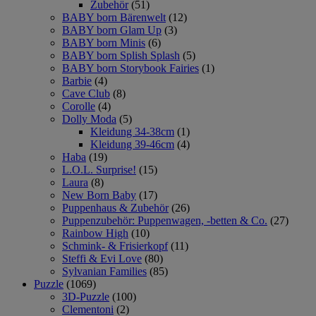
Zubehör
(51)
BABY born Bärenwelt
(12)
BABY born Glam Up
(3)
BABY born Minis
(6)
BABY born Splish Splash
(5)
BABY born Storybook Fairies
(1)
Barbie
(4)
Cave Club
(8)
Corolle
(4)
Dolly Moda
(5)
Kleidung 34-38cm
(1)
Kleidung 39-46cm
(4)
Haba
(19)
L.O.L. Surprise!
(15)
Laura
(8)
New Born Baby
(17)
Puppenhaus & Zubehör
(26)
Puppenzubehör: Puppenwagen, -betten & Co.
(27)
Rainbow High
(10)
Schmink- & Frisierkopf
(11)
Steffi & Evi Love
(80)
Sylvanian Families
(85)
Puzzle
(1069)
3D-Puzzle
(100)
Clementoni
(2)