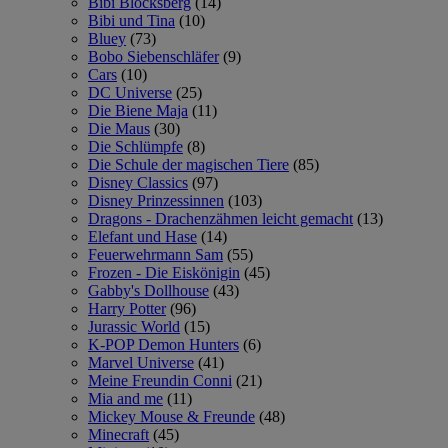
Bibi Blocksberg
(14)
Bibi und Tina
(10)
Bluey
(73)
Bobo Siebenschläfer
(9)
Cars
(10)
DC Universe
(25)
Die Biene Maja
(11)
Die Maus
(30)
Die Schlümpfe
(8)
Die Schule der magischen Tiere
(85)
Disney Classics
(97)
Disney Prinzessinnen
(103)
Dragons - Drachenzähmen leicht gemacht
(13)
Elefant und Hase
(14)
Feuerwehrmann Sam
(55)
Frozen - Die Eiskönigin
(45)
Gabby's Dollhouse
(43)
Harry Potter
(96)
Jurassic World
(15)
K-POP Demon Hunters
(6)
Marvel Universe
(41)
Meine Freundin Conni
(21)
Mia and me
(11)
Mickey Mouse & Freunde
(48)
Minecraft
(45)