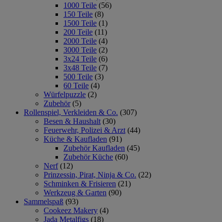
1000 Teile
(56)
150 Teile
(8)
1500 Teile
(1)
200 Teile
(11)
2000 Teile
(4)
3000 Teile
(2)
3x24 Teile
(6)
3x48 Teile
(7)
500 Teile
(3)
60 Teile
(4)
Würfelpuzzle
(2)
Zubehör
(5)
Rollenspiel, Verkleiden & Co.
(307)
Besen & Haushalt
(30)
Feuerwehr, Polizei & Arzt
(44)
Küche & Kaufladen
(91)
Zubehör Kaufladen
(45)
Zubehör Küche
(60)
Nerf
(12)
Prinzessin, Pirat, Ninja & Co.
(22)
Schminken & Frisieren
(21)
Werkzeug & Garten
(90)
Sammelspaß
(93)
Cookeez Makery
(4)
Jada Metalfigs
(18)