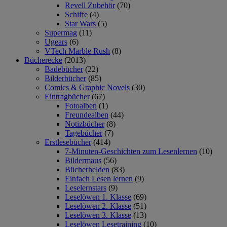
Revell Zubehör
(70)
Schiffe
(4)
Star Wars
(5)
Supermag
(11)
Ugears
(6)
VTech Marble Rush
(8)
Bücherecke
(2013)
Badebücher
(22)
Bilderbücher
(85)
Comics & Graphic Novels
(30)
Eintragbücher
(67)
Fotoalben
(1)
Freundealben
(44)
Notizbücher
(8)
Tagebücher
(7)
Erstlesebücher
(414)
7-Minuten-Geschichten zum Lesenlernen
(10)
Bildermaus
(56)
Bücherhelden
(83)
Einfach Lesen lernen
(9)
Leselernstars
(9)
Leselöwen 1. Klasse
(69)
Leselöwen 2. Klasse
(51)
Leselöwen 3. Klasse
(13)
Leselöwen Lesetraining
(10)