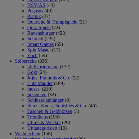
NSV/AS
(44)
Pegasus
(49)
Piatnik
(27)
Quartette & Trumpfspiele
(31)
Quiz-Spiele
(72)
Ravensburger
(428)
Schmidt
(235)
Smart Games
(65)
Spin Master
(17)
Zoch
(59)
Stöberecke
(836)
bb Klostermann
(132)
Goki
(24)
Jojos, Flummis & Co.
(22)
Lutz Mauder
(189)
moses.
(210)
Schenken
(32)
Schlüsselanhänger
(8)
Slime, Knete, Squishies & Co.
(46)
Taschen & Geldbörsen
(3)
Trendhaus
(194)
Uhren & Wecker
(29)
Unkategorisiert
(10)
Weihnachten
(158)