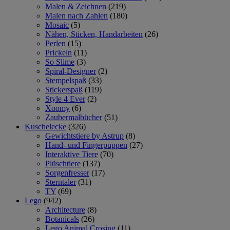
Malen & Zeichnen
(219)
Malen nach Zahlen
(180)
Mosaic
(5)
Nähen, Sticken, Handarbeiten
(26)
Perlen
(15)
Prickeln
(11)
So Slime
(3)
Spiral-Designer
(2)
Stempelspaß
(33)
Stickerspaß
(119)
Style 4 Ever
(2)
Xoomy
(6)
Zaubermalbücher
(51)
Kuschelecke
(326)
Gewichtstiere by Astrup
(8)
Hand- und Fingerpuppen
(27)
Interaktive Tiere
(70)
Plüschtiere
(137)
Sorgenfresser
(17)
Sterntaler
(31)
TY
(69)
Lego
(942)
Architecture
(8)
Botanicals
(26)
Lego Animal Crosing
(11)