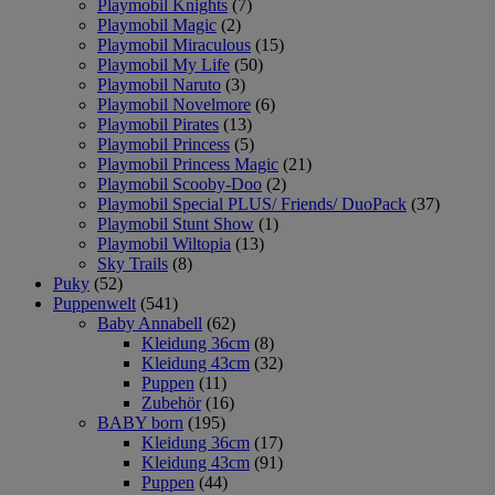
Playmobil Knights
(7)
Playmobil Magic
(2)
Playmobil Miraculous
(15)
Playmobil My Life
(50)
Playmobil Naruto
(3)
Playmobil Novelmore
(6)
Playmobil Pirates
(13)
Playmobil Princess
(5)
Playmobil Princess Magic
(21)
Playmobil Scooby-Doo
(2)
Playmobil Special PLUS/ Friends/ DuoPack
(37)
Playmobil Stunt Show
(1)
Playmobil Wiltopia
(13)
Sky Trails
(8)
Puky
(52)
Puppenwelt
(541)
Baby Annabell
(62)
Kleidung 36cm
(8)
Kleidung 43cm
(32)
Puppen
(11)
Zubehör
(16)
BABY born
(195)
Kleidung 36cm
(17)
Kleidung 43cm
(91)
Puppen
(44)