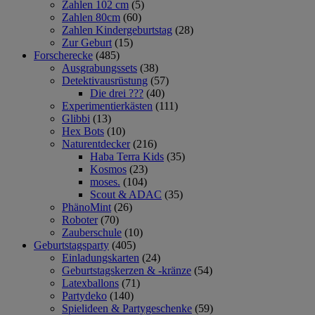
Zahlen 102 cm
(5)
Zahlen 80cm
(60)
Zahlen Kindergeburtstag
(28)
Zur Geburt
(15)
Forscherecke
(485)
Ausgrabungssets
(38)
Detektivausrüstung
(57)
Die drei ???
(40)
Experimentierkästen
(111)
Glibbi
(13)
Hex Bots
(10)
Naturentdecker
(216)
Haba Terra Kids
(35)
Kosmos
(23)
moses.
(104)
Scout & ADAC
(35)
PhänoMint
(26)
Roboter
(70)
Zauberschule
(10)
Geburtstagsparty
(405)
Einladungskarten
(24)
Geburtstagskerzen & -kränze
(54)
Latexballons
(71)
Partydeko
(140)
Spielideen & Partygeschenke
(59)