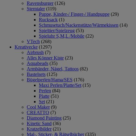
Ravensburger
(126)
Sterntaler
(119)
Puppe, Kinder-/ Finger-/ Handpuppe
(29)
Rucksack
(1)
Schmusetuch/Nackenstütze/Wärmekissen
(14)
Spieltier/Spielzeug
(53)
Spieluhr S,M,L /Mobile
(22)
VTech
(268)
Kreativecke
(1297)
Airbrush
(7)
Alles Könner Kiste
(23)
Aquabeads
(35)
Armbänder, Nägel, Tattoos
(82)
Bastelsets
(125)
Bügelperlen/Hama/SES
(176)
Maxi Perlen/Platte/Set
(15)
Perlen
(84)
Platte
(51)
Set
(21)
Cool Maker
(9)
CREATTO
(7)
Diamond Painting
(25)
Kinetic Sand
(36)
Kratzelbilder
(21)
Mal-, Sticker- & Rätselbücher
(335)