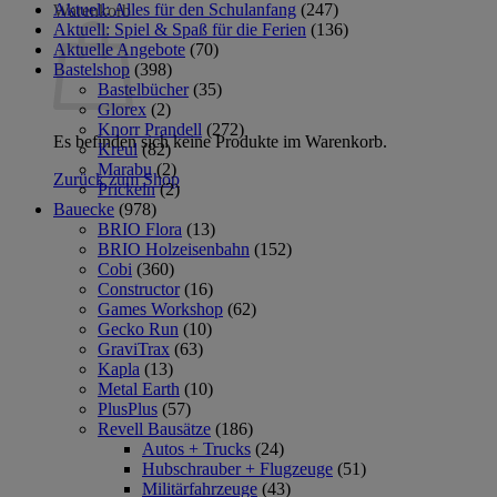
Aktuell: Alles für den Schulanfang
(247)
Warenkorb
Aktuell: Spiel & Spaß für die Ferien
(136)
Aktuelle Angebote
(70)
Bastelshop
(398)
Bastelbücher
(35)
Glorex
(2)
Knorr Prandell
(272)
Es befinden sich keine Produkte im Warenkorb.
Kreul
(82)
Marabu
(2)
Zurück zum Shop
Prickeln
(2)
Bauecke
(978)
BRIO Flora
(13)
BRIO Holzeisenbahn
(152)
Cobi
(360)
Constructor
(16)
Games Workshop
(62)
Gecko Run
(10)
GraviTrax
(63)
Kapla
(13)
Metal Earth
(10)
PlusPlus
(57)
Revell Bausätze
(186)
Autos + Trucks
(24)
Hubschrauber + Flugzeuge
(51)
Militärfahrzeuge
(43)