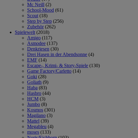
Mc Neill
(2)
School-Mood
(61)
Scout
(18)
Step by Step
(256)
Zubehör
(262)
Spielewelt
(2018)
Amigo
(117)
Asmodee
(137)
Denkriesen
(30)
Drei Hasen in der Abendsonne
(4)
EMF
(14)
Escape-, Krimi- & Story-Spiele
(130)
Game Factory/Carletto
(14)
Goki
(28)
Goliath
(9)
Haba
(83)
Hasbro
(44)
HCM
(3)
Jumbo
(8)
Kosmos
(301)
Magilano
(3)
Mattel
(39)
Megableu
(4)
moses
(133)
Noris/Eichhorn
(103)