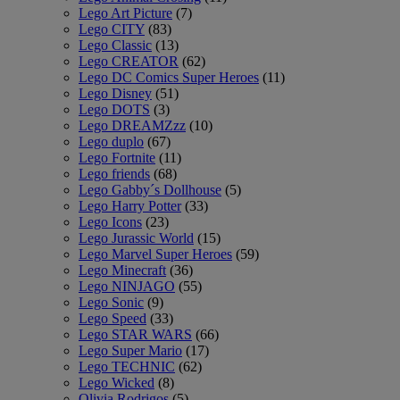
Lego Art Picture
(7)
Lego CITY
(83)
Lego Classic
(13)
Lego CREATOR
(62)
Lego DC Comics Super Heroes
(11)
Lego Disney
(51)
Lego DOTS
(3)
Lego DREAMZzz
(10)
Lego duplo
(67)
Lego Fortnite
(11)
Lego friends
(68)
Lego Gabby´s Dollhouse
(5)
Lego Harry Potter
(33)
Lego Icons
(23)
Lego Jurassic World
(15)
Lego Marvel Super Heroes
(59)
Lego Minecraft
(36)
Lego NINJAGO
(55)
Lego Sonic
(9)
Lego Speed
(33)
Lego STAR WARS
(66)
Lego Super Mario
(17)
Lego TECHNIC
(62)
Lego Wicked
(8)
Olivia Rodrigos
(5)