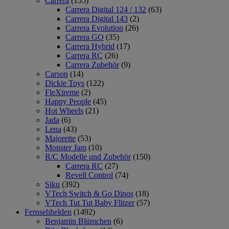
Carrera
(155)
Carrera Digital 124 / 132
(63)
Carrera Digital 143
(2)
Carrera Evolution
(26)
Carrera GO
(35)
Carrera Hybrid
(17)
Carrera RC
(26)
Carrera Zubehör
(9)
Carson
(14)
Dickie Toys
(122)
FleXtreme
(2)
Happy People
(45)
Hot Wheels
(21)
Jada
(6)
Lena
(43)
Majorette
(53)
Monster Jam
(10)
R/C Modelle und Zubehör
(150)
Carrera RC
(27)
Revell Control
(74)
Siku
(392)
VTech Switch & Go Dinos
(18)
VTech Tut Tut Baby Flitzer
(57)
Fernsehhelden
(1492)
Benjamin Blümchen
(6)