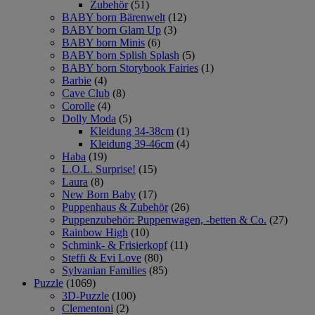
Zubehör
(51)
BABY born Bärenwelt
(12)
BABY born Glam Up
(3)
BABY born Minis
(6)
BABY born Splish Splash
(5)
BABY born Storybook Fairies
(1)
Barbie
(4)
Cave Club
(8)
Corolle
(4)
Dolly Moda
(5)
Kleidung 34-38cm
(1)
Kleidung 39-46cm
(4)
Haba
(19)
L.O.L. Surprise!
(15)
Laura
(8)
New Born Baby
(17)
Puppenhaus & Zubehör
(26)
Puppenzubehör: Puppenwagen, -betten & Co.
(27)
Rainbow High
(10)
Schmink- & Frisierkopf
(11)
Steffi & Evi Love
(80)
Sylvanian Families
(85)
Puzzle
(1069)
3D-Puzzle
(100)
Clementoni
(2)