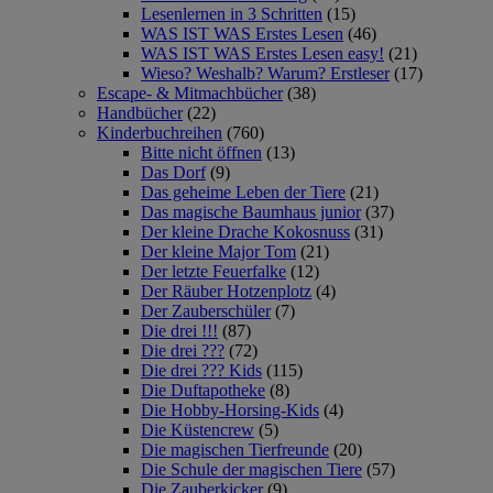
Lesenlernen in 3 Schritten
(15)
WAS IST WAS Erstes Lesen
(46)
WAS IST WAS Erstes Lesen easy!
(21)
Wieso? Weshalb? Warum? Erstleser
(17)
Escape- & Mitmachbücher
(38)
Handbücher
(22)
Kinderbuchreihen
(760)
Bitte nicht öffnen
(13)
Das Dorf
(9)
Das geheime Leben der Tiere
(21)
Das magische Baumhaus junior
(37)
Der kleine Drache Kokosnuss
(31)
Der kleine Major Tom
(21)
Der letzte Feuerfalke
(12)
Der Räuber Hotzenplotz
(4)
Der Zauberschüler
(7)
Die drei !!!
(87)
Die drei ???
(72)
Die drei ??? Kids
(115)
Die Duftapotheke
(8)
Die Hobby-Horsing-Kids
(4)
Die Küstencrew
(5)
Die magischen Tierfreunde
(20)
Die Schule der magischen Tiere
(57)
Die Zauberkicker
(9)