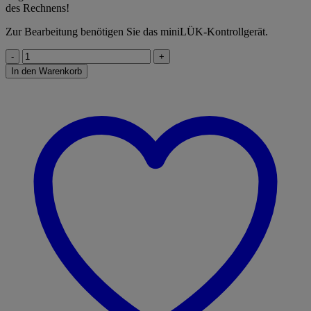
des Rechnens!
Zur Bearbeitung benötigen Sie das miniLÜK-Kontrollgerät.
miniLÜK
3.
In den Warenkorb
Klasse
-
Mathematik
Denken
und
Rechnen
-
Übungen
angelehnt
an
das
Lehrwerk
Menge