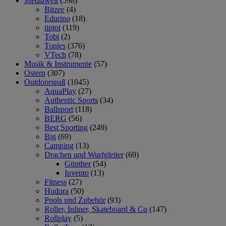
Mediawelt
(598)
Bitzee
(4)
Edurino
(18)
tiptoi
(119)
Tobi
(2)
Tonies
(376)
VTech
(78)
Musik & Instrumente
(57)
Ostern
(307)
Outdoorspaß
(1045)
AquaPlay
(27)
Authentic Sports
(34)
Ballsport
(118)
BERG
(56)
Best Sporting
(249)
Big
(69)
Camping
(13)
Drachen und Wurfgleiter
(69)
Günther
(54)
Invento
(13)
Fitness
(27)
Hudora
(50)
Pools und Zubehör
(93)
Roller, Inliner, Skateboard & Co
(147)
Rollplay
(5)