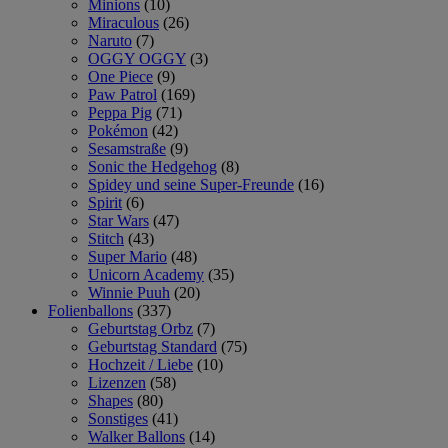
Minions
(10)
Miraculous
(26)
Naruto
(7)
OGGY OGGY
(3)
One Piece
(9)
Paw Patrol
(169)
Peppa Pig
(71)
Pokémon
(42)
Sesamstraße
(9)
Sonic the Hedgehog
(8)
Spidey und seine Super-Freunde
(16)
Spirit
(6)
Star Wars
(47)
Stitch
(43)
Super Mario
(48)
Unicorn Academy
(35)
Winnie Puuh
(20)
Folienballons
(337)
Geburtstag Orbz
(7)
Geburtstag Standard
(75)
Hochzeit / Liebe
(10)
Lizenzen
(58)
Shapes
(80)
Sonstiges
(41)
Walker Ballons
(14)