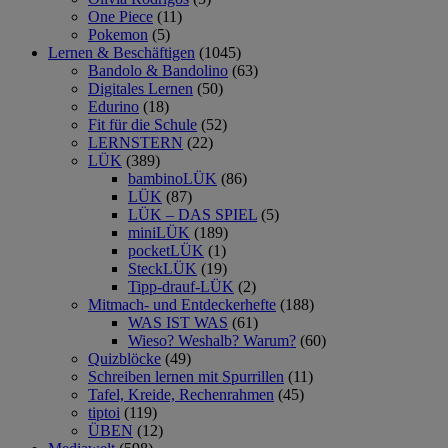
One Piece
(11)
Pokemon
(5)
Lernen & Beschäftigen
(1045)
Bandolo & Bandolino
(63)
Digitales Lernen
(50)
Edurino
(18)
Fit für die Schule
(52)
LERNSTERN
(22)
LÜK
(389)
bambinoLÜK
(86)
LÜK
(87)
LÜK – DAS SPIEL
(5)
miniLÜK
(189)
pocketLÜK
(1)
SteckLÜK
(19)
Tipp-drauf-LÜK
(2)
Mitmach- und Entdeckerhefte
(188)
WAS IST WAS
(61)
Wieso? Weshalb? Warum?
(60)
Quizblöcke
(49)
Schreiben lernen mit Spurrillen
(11)
Tafel, Kreide, Rechenrahmen
(45)
tiptoi
(119)
ÜBEN
(12)