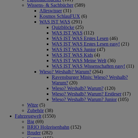
Wissens- & Sachbücher
(589)
Alleswisser
(31)
Kosmos SchlauFUX
(6)
WAS IST WAS
(291)
Quizblöcke
(25)
WAS IST WAS
(112)
WAS IST WAS Erstes Lesen
(46)
WAS IST WAS Erstes Lesen easy!
(21)
WAS IST WAS Junior
(47)
WAS IST WAS Kids
(4)
WAS IST WAS Meine Welt
(36)
WAS IST WAS Wissenschaften easy!
(11)
Wieso? Weshalb? Warum?
(264)
Ravensburger Minis: Wieso? Weshalb?
Warum?
(20)
Wieso? Weshalb? Warum?
(120)
Wieso? Weshalb? Warum? Erstleser
(17)
Wieso? Weshalb? Warum? Junior
(105)
Witze
(5)
Zubehör
(38)
Fahrzeugwelt
(1550)
Big
(69)
BRIO Holzeisenbahn
(152)
Bruder
(282)