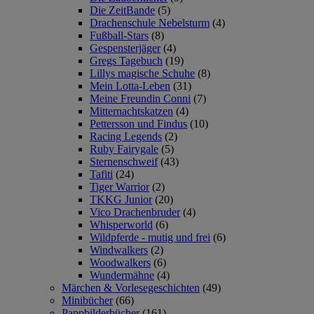
Die ZeitBande
(5)
Drachenschule Nebelsturm
(4)
Fußball-Stars
(8)
Gespensterjäger
(4)
Gregs Tagebuch
(19)
Lillys magische Schuhe
(8)
Mein Lotta-Leben
(31)
Meine Freundin Conni
(7)
Mitternachtskatzen
(4)
Pettersson und Findus
(10)
Racing Legends
(2)
Ruby Fairygale
(5)
Sternenschweif
(43)
Tafiti
(24)
Tiger Warrior
(2)
TKKG Junior
(20)
Vico Drachenbruder
(4)
Whisperworld
(6)
Wildpferde - mutig und frei
(6)
Windwalkers
(2)
Woodwalkers
(6)
Wundermähne
(4)
Märchen & Vorlesegeschichten
(49)
Minibücher
(66)
Pappbilderbücher
(161)