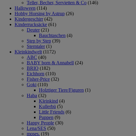
Teller, Becher, Servietten & Co
(146)
Halloween
(114)
Hobby Horsing by Astrup
(26)
Kindergeschirr
(42)
Kinderrucksäcke
(61)
Deuter
(21)
Bauchtaschen
(4)
Step by Step
(39)
Sterntaler
(1)
Kleinkindwelt
(1172)
ABC
(40)
BABY born & Annabell
(24)
BRIO
(182)
Eichhorn
(110)
Fisher-Price
(32)
Goki
(110)
Holztiger Tiere/Figuren
(1)
Haba
(32)
Kleinkind
(4)
Kullerbü
(5)
Little Friends
(6)
Puppen
(9)
Happy People
(30)
Lena/SES
(50)
moses.
(19)