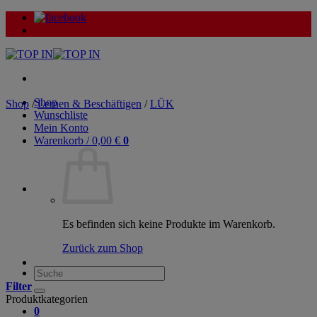
Zum
Inhalt
springen
Shop
Shop
/
Lernen & Beschäftigen
/
LÜK
Wunschliste
Mein Konto
Warenkorb /
0,00
€
0
Es befinden sich keine Produkte im Warenkorb.
Zurück zum Shop
Suche
nach:
Filter
Produktkategorien
0