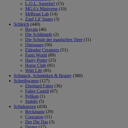
L.O.L. Surprise!
(15)
MGA's Miniverse
(10)
MrBeast Lab
(14)
Zapf Lil' Snaps
(3)
Schleich
(440)
Bayala
(46)
Die Schlümpfe
(2)
Die Schule der magischen Tiere
(11)
Dinosaurs
(50)
Eldrador Creatures
(51)
Farm World
(89)
Harry Potter
(25)
Horse Club
(81)
Wild Life
(85)
Schmuck, Schminken & Beauty
(380)
Schreibwaren
(127)
Eberhard Faber
(36)
Faber Castell
(67)
Pelikan
(1)
Stabilo
(5)
Schulranzen
(418)
Beckmann
(29)
Coocazoo
(11)
Der Die Das
(3)
Deuter
(17)