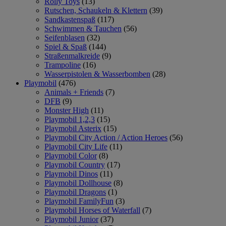
Rolly Toys
(13)
Rutschen, Schaukeln & Klettern
(39)
Sandkastenspaß
(117)
Schwimmen & Tauchen
(56)
Seifenblasen
(32)
Spiel & Spaß
(144)
Straßenmalkreide
(9)
Trampoline
(16)
Wasserpistolen & Wasserbomben
(28)
Playmobil
(476)
Animals + Friends
(7)
DFB
(9)
Monster High
(11)
Playmobil 1,2,3
(15)
Playmobil Asterix
(15)
Playmobil City Action / Action Heroes
(56)
Playmobil City Life
(11)
Playmobil Color
(8)
Playmobil Country
(17)
Playmobil Dinos
(11)
Playmobil Dollhouse
(8)
Playmobil Dragons
(1)
Playmobil FamilyFun
(3)
Playmobil Horses of Waterfall
(7)
Playmobil Junior
(37)