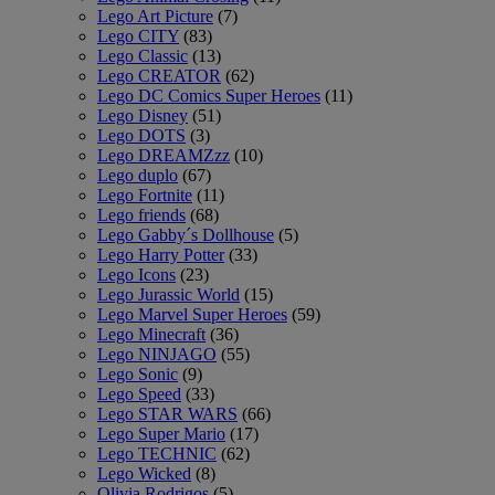
Lego Art Picture
(7)
Lego CITY
(83)
Lego Classic
(13)
Lego CREATOR
(62)
Lego DC Comics Super Heroes
(11)
Lego Disney
(51)
Lego DOTS
(3)
Lego DREAMZzz
(10)
Lego duplo
(67)
Lego Fortnite
(11)
Lego friends
(68)
Lego Gabby´s Dollhouse
(5)
Lego Harry Potter
(33)
Lego Icons
(23)
Lego Jurassic World
(15)
Lego Marvel Super Heroes
(59)
Lego Minecraft
(36)
Lego NINJAGO
(55)
Lego Sonic
(9)
Lego Speed
(33)
Lego STAR WARS
(66)
Lego Super Mario
(17)
Lego TECHNIC
(62)
Lego Wicked
(8)
Olivia Rodrigos
(5)