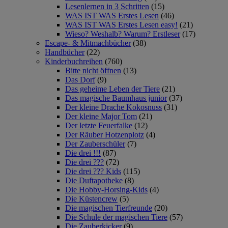
Lesenlernen in 3 Schritten
(15)
WAS IST WAS Erstes Lesen
(46)
WAS IST WAS Erstes Lesen easy!
(21)
Wieso? Weshalb? Warum? Erstleser
(17)
Escape- & Mitmachbücher
(38)
Handbücher
(22)
Kinderbuchreihen
(760)
Bitte nicht öffnen
(13)
Das Dorf
(9)
Das geheime Leben der Tiere
(21)
Das magische Baumhaus junior
(37)
Der kleine Drache Kokosnuss
(31)
Der kleine Major Tom
(21)
Der letzte Feuerfalke
(12)
Der Räuber Hotzenplotz
(4)
Der Zauberschüler
(7)
Die drei !!!
(87)
Die drei ???
(72)
Die drei ??? Kids
(115)
Die Duftapotheke
(8)
Die Hobby-Horsing-Kids
(4)
Die Küstencrew
(5)
Die magischen Tierfreunde
(20)
Die Schule der magischen Tiere
(57)
Die Zauberkicker
(9)