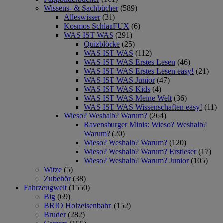
Wissens- & Sachbücher
(589)
Alleswisser
(31)
Kosmos SchlauFUX
(6)
WAS IST WAS
(291)
Quizblöcke
(25)
WAS IST WAS
(112)
WAS IST WAS Erstes Lesen
(46)
WAS IST WAS Erstes Lesen easy!
(21)
WAS IST WAS Junior
(47)
WAS IST WAS Kids
(4)
WAS IST WAS Meine Welt
(36)
WAS IST WAS Wissenschaften easy!
(11)
Wieso? Weshalb? Warum?
(264)
Ravensburger Minis: Wieso? Weshalb?
Warum?
(20)
Wieso? Weshalb? Warum?
(120)
Wieso? Weshalb? Warum? Erstleser
(17)
Wieso? Weshalb? Warum? Junior
(105)
Witze
(5)
Zubehör
(38)
Fahrzeugwelt
(1550)
Big
(69)
BRIO Holzeisenbahn
(152)
Bruder
(282)