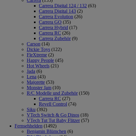
Carrera
(155)
Carrera Digital 124 / 132
(63)
Carrera Digital 143
(2)
Carrera Evolution
(26)
Carrera GO
(35)
Carrera Hybrid
(17)
Carrera RC
(26)
Carrera Zubehör
(9)
Carson
(14)
Dickie Toys
(122)
FleXtreme
(2)
Happy People
(45)
Hot Wheels
(21)
Jada
(6)
Lena
(43)
Majorette
(53)
Monster Jam
(10)
R/C Modelle und Zubehör
(150)
Carrera RC
(27)
Revell Control
(74)
Siku
(392)
VTech Switch & Go Dinos
(18)
VTech Tut Tut Baby Flitzer
(57)
Fernsehhelden
(1492)
Benjamin Blümchen
(6)