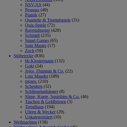
NSV/AS
(44)
Pegasus
(49)
Piatnik
(27)
Quartette & Trumpfspiele
(31)
Quiz-Spiele
(72)
Ravensburger
(428)
Schmidt
(235)
Smart Games
(65)
Spin Master
(17)
Zoch
(59)
Stöberecke
(836)
bb Klostermann
(132)
Goki
(24)
Jojos, Flummis & Co.
(22)
Lutz Mauder
(189)
moses.
(210)
Schenken
(32)
Schlüsselanhänger
(8)
Slime, Knete, Squishies & Co.
(46)
Taschen & Geldbörsen
(3)
Trendhaus
(194)
Uhren & Wecker
(29)
Unkategorisiert
(10)
Weihnachten
(158)