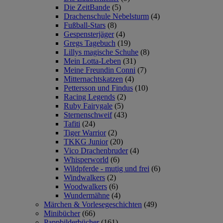
Die ZeitBande
(5)
Drachenschule Nebelsturm
(4)
Fußball-Stars
(8)
Gespensterjäger
(4)
Gregs Tagebuch
(19)
Lillys magische Schuhe
(8)
Mein Lotta-Leben
(31)
Meine Freundin Conni
(7)
Mitternachtskatzen
(4)
Pettersson und Findus
(10)
Racing Legends
(2)
Ruby Fairygale
(5)
Sternenschweif
(43)
Tafiti
(24)
Tiger Warrior
(2)
TKKG Junior
(20)
Vico Drachenbruder
(4)
Whisperworld
(6)
Wildpferde - mutig und frei
(6)
Windwalkers
(2)
Woodwalkers
(6)
Wundermähne
(4)
Märchen & Vorlesegeschichten
(49)
Minibücher
(66)
Pappbilderbücher
(161)