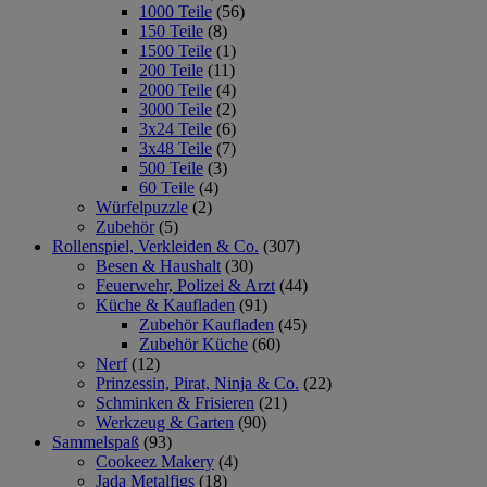
1000 Teile
(56)
150 Teile
(8)
1500 Teile
(1)
200 Teile
(11)
2000 Teile
(4)
3000 Teile
(2)
3x24 Teile
(6)
3x48 Teile
(7)
500 Teile
(3)
60 Teile
(4)
Würfelpuzzle
(2)
Zubehör
(5)
Rollenspiel, Verkleiden & Co.
(307)
Besen & Haushalt
(30)
Feuerwehr, Polizei & Arzt
(44)
Küche & Kaufladen
(91)
Zubehör Kaufladen
(45)
Zubehör Küche
(60)
Nerf
(12)
Prinzessin, Pirat, Ninja & Co.
(22)
Schminken & Frisieren
(21)
Werkzeug & Garten
(90)
Sammelspaß
(93)
Cookeez Makery
(4)
Jada Metalfigs
(18)