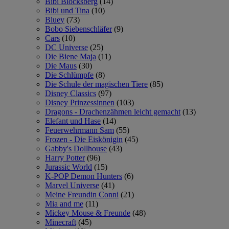
Bibi Blocksberg
(14)
Bibi und Tina
(10)
Bluey
(73)
Bobo Siebenschläfer
(9)
Cars
(10)
DC Universe
(25)
Die Biene Maja
(11)
Die Maus
(30)
Die Schlümpfe
(8)
Die Schule der magischen Tiere
(85)
Disney Classics
(97)
Disney Prinzessinnen
(103)
Dragons - Drachenzähmen leicht gemacht
(13)
Elefant und Hase
(14)
Feuerwehrmann Sam
(55)
Frozen - Die Eiskönigin
(45)
Gabby's Dollhouse
(43)
Harry Potter
(96)
Jurassic World
(15)
K-POP Demon Hunters
(6)
Marvel Universe
(41)
Meine Freundin Conni
(21)
Mia and me
(11)
Mickey Mouse & Freunde
(48)
Minecraft
(45)