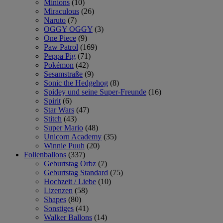
Minions
(10)
Miraculous
(26)
Naruto
(7)
OGGY OGGY
(3)
One Piece
(9)
Paw Patrol
(169)
Peppa Pig
(71)
Pokémon
(42)
Sesamstraße
(9)
Sonic the Hedgehog
(8)
Spidey und seine Super-Freunde
(16)
Spirit
(6)
Star Wars
(47)
Stitch
(43)
Super Mario
(48)
Unicorn Academy
(35)
Winnie Puuh
(20)
Folienballons
(337)
Geburtstag Orbz
(7)
Geburtstag Standard
(75)
Hochzeit / Liebe
(10)
Lizenzen
(58)
Shapes
(80)
Sonstiges
(41)
Walker Ballons
(14)