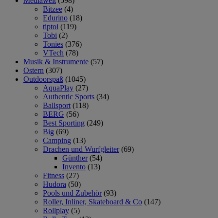
Mediawelt
(598)
Bitzee
(4)
Edurino
(18)
tiptoi
(119)
Tobi
(2)
Tonies
(376)
VTech
(78)
Musik & Instrumente
(57)
Ostern
(307)
Outdoorspaß
(1045)
AquaPlay
(27)
Authentic Sports
(34)
Ballsport
(118)
BERG
(56)
Best Sporting
(249)
Big
(69)
Camping
(13)
Drachen und Wurfgleiter
(69)
Günther
(54)
Invento
(13)
Fitness
(27)
Hudora
(50)
Pools und Zubehör
(93)
Roller, Inliner, Skateboard & Co
(147)
Rollplay
(5)