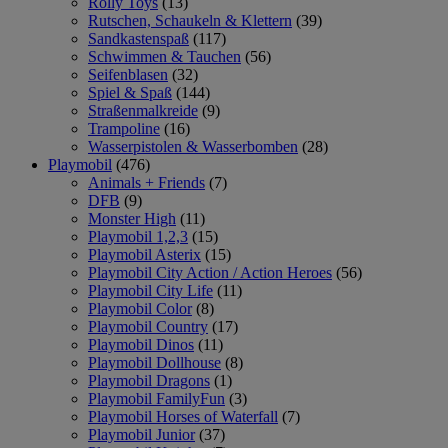
Rolly Toys
(13)
Rutschen, Schaukeln & Klettern
(39)
Sandkastenspaß
(117)
Schwimmen & Tauchen
(56)
Seifenblasen
(32)
Spiel & Spaß
(144)
Straßenmalkreide
(9)
Trampoline
(16)
Wasserpistolen & Wasserbomben
(28)
Playmobil
(476)
Animals + Friends
(7)
DFB
(9)
Monster High
(11)
Playmobil 1,2,3
(15)
Playmobil Asterix
(15)
Playmobil City Action / Action Heroes
(56)
Playmobil City Life
(11)
Playmobil Color
(8)
Playmobil Country
(17)
Playmobil Dinos
(11)
Playmobil Dollhouse
(8)
Playmobil Dragons
(1)
Playmobil FamilyFun
(3)
Playmobil Horses of Waterfall
(7)
Playmobil Junior
(37)