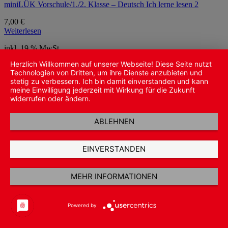
miniLÜK Vorschule/1./2. Klasse – Deutsch Ich lerne lesen 2
7,00
€
Weiterlesen
inkl. 19 % MwSt.
Herzlich Willkommen auf unserer Webseite! Diese Seite nutzt
zzgl.
Versandkosten
Technologien von Dritten, um ihre Dienste anzubieten und
stetig zu verbessern. Ich bin damit einverstanden und kann
meine Einwilligung jederzeit mit Wirkung für die Zukunft
widerrufen oder ändern.
ABLEHNEN
EINVERSTANDEN
MEHR INFORMATIONEN
Powered by