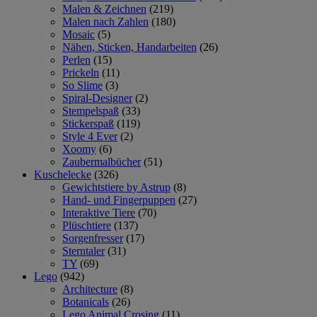
Malen & Zeichnen
(219)
Malen nach Zahlen
(180)
Mosaic
(5)
Nähen, Sticken, Handarbeiten
(26)
Perlen
(15)
Prickeln
(11)
So Slime
(3)
Spiral-Designer
(2)
Stempelspaß
(33)
Stickerspaß
(119)
Style 4 Ever
(2)
Xoomy
(6)
Zaubermalbücher
(51)
Kuschelecke
(326)
Gewichtstiere by Astrup
(8)
Hand- und Fingerpuppen
(27)
Interaktive Tiere
(70)
Plüschtiere
(137)
Sorgenfresser
(17)
Sterntaler
(31)
TY
(69)
Lego
(942)
Architecture
(8)
Botanicals
(26)
Lego Animal Crosing
(11)