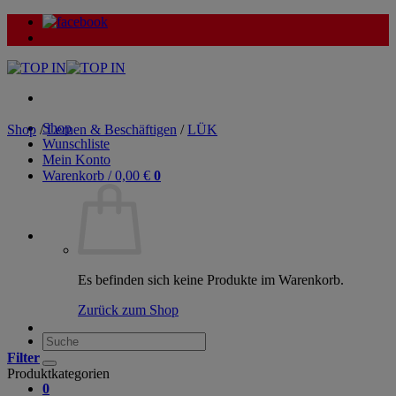
Zum
Inhalt
springen
Shop
Shop
/
Lernen & Beschäftigen
/
LÜK
Wunschliste
Mein Konto
Warenkorb /
0,00
€
0
Es befinden sich keine Produkte im Warenkorb.
Zurück zum Shop
Suche
nach:
Filter
Produktkategorien
0