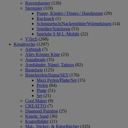
Ravensburger
(126)
Sterntaler
(119)
Puppe, Kinder-/ Finger-/ Handpuppe
(29)
Rucksack
(1)
Schmusetuch/Nackenstütze/Wärmekissen
(14)
Spieltier/Spielzeug
(53)
Spieluhr S,M,L /Mobile
(22)
VTech
(268)
Kreativecke
(1297)
Airbrush
(7)
Alles Könner Kiste
(23)
Aquabeads
(35)
Armbänder, Nägel, Tattoos
(82)
Bastelsets
(125)
Bügelperlen/Hama/SES
(176)
Maxi Perlen/Platte/Set
(15)
Perlen
(84)
Platte
(51)
Set
(21)
Cool Maker
(9)
CREATTO
(7)
Diamond Painting
(25)
Kinetic Sand
(36)
Kratzelbilder
(21)
Mal-, Sticker- & Rätselbücher
(335)