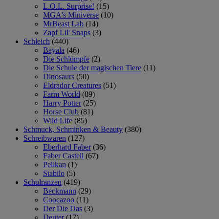
L.O.L. Surprise!
(15)
MGA's Miniverse
(10)
MrBeast Lab
(14)
Zapf Lil' Snaps
(3)
Schleich
(440)
Bayala
(46)
Die Schlümpfe
(2)
Die Schule der magischen Tiere
(11)
Dinosaurs
(50)
Eldrador Creatures
(51)
Farm World
(89)
Harry Potter
(25)
Horse Club
(81)
Wild Life
(85)
Schmuck, Schminken & Beauty
(380)
Schreibwaren
(127)
Eberhard Faber
(36)
Faber Castell
(67)
Pelikan
(1)
Stabilo
(5)
Schulranzen
(419)
Beckmann
(29)
Coocazoo
(11)
Der Die Das
(3)
Deuter
(17)