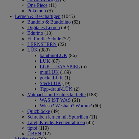
One Piece
(11)
Pokemon
(5)
Lernen & Beschäftigen
(1045)
Bandolo & Bandolino
(63)
Digitales Lernen
(50)
Edurino
(18)
Fit für die Schule
(52)
LERNSTERN
(22)
LÜK
(389)
bambinoLÜK
(86)
LÜK
(87)
LÜK – DAS SPIEL
(5)
miniLÜK
(189)
pocketLÜK
(1)
SteckLÜK
(19)
Tipp-drauf-LÜK
(2)
Mitmach- und Entdeckerhefte
(188)
WAS IST WAS
(61)
Wieso? Weshalb? Warum?
(60)
Quizblöcke
(49)
Schreiben lernen mit Spurrillen
(11)
Tafel, Kreide, Rechenrahmen
(45)
tiptoi
(119)
ÜBEN
(12)