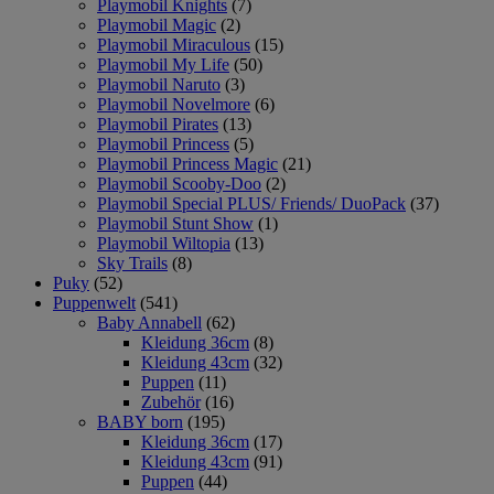
Playmobil Knights
(7)
Playmobil Magic
(2)
Playmobil Miraculous
(15)
Playmobil My Life
(50)
Playmobil Naruto
(3)
Playmobil Novelmore
(6)
Playmobil Pirates
(13)
Playmobil Princess
(5)
Playmobil Princess Magic
(21)
Playmobil Scooby-Doo
(2)
Playmobil Special PLUS/ Friends/ DuoPack
(37)
Playmobil Stunt Show
(1)
Playmobil Wiltopia
(13)
Sky Trails
(8)
Puky
(52)
Puppenwelt
(541)
Baby Annabell
(62)
Kleidung 36cm
(8)
Kleidung 43cm
(32)
Puppen
(11)
Zubehör
(16)
BABY born
(195)
Kleidung 36cm
(17)
Kleidung 43cm
(91)
Puppen
(44)