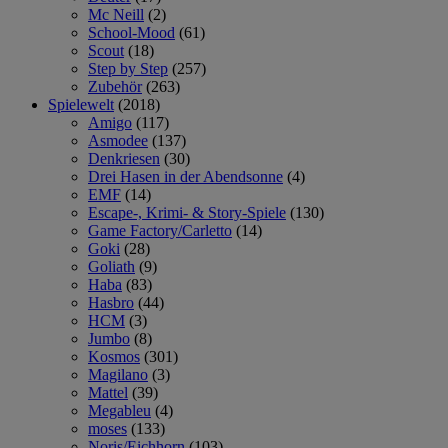
Mc Neill
(2)
School-Mood
(61)
Scout
(18)
Step by Step
(257)
Zubehör
(263)
Spielewelt
(2018)
Amigo
(117)
Asmodee
(137)
Denkriesen
(30)
Drei Hasen in der Abendsonne
(4)
EMF
(14)
Escape-, Krimi- & Story-Spiele
(130)
Game Factory/Carletto
(14)
Goki
(28)
Goliath
(9)
Haba
(83)
Hasbro
(44)
HCM
(3)
Jumbo
(8)
Kosmos
(301)
Magilano
(3)
Mattel
(39)
Megableu
(4)
moses
(133)
Noris/Eichhorn
(103)