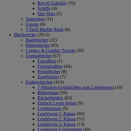
Revell Zubehör
(70)
Schiffe
(4)
Star Wars
(5)
Supermag
(11)
Ugears
(6)
VTech Marble Rush
(8)
Bücherecke
(2013)
Badebücher
(22)
Bilderbücher
(85)
Comics & Graphic Novels
(30)
Eintragbücher
(67)
Fotoalben
(1)
Freundealben
(44)
Notizbücher
(8)
Tagebücher
(7)
Erstlesebücher
(414)
7-Minuten-Geschichten zum Lesenlernen
(10)
Bildermaus
(56)
Bücherhelden
(83)
Einfach Lesen lernen
(9)
Leselernstars
(9)
Leselöwen 1. Klasse
(69)
Leselöwen 2. Klasse
(51)
Leselöwen 3. Klasse
(13)
Leselöwen Lesetraining
(10)