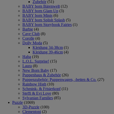
Zubehör
(51)
BABY born Bärenwelt
(12)
BABY born Glam Up
(3)
BABY born Minis
(6)
BABY born Splish Splash
(5)
BABY born Storybook Fairies
(1)
Barbie
(4)
Cave Club
(8)
Corolle
(4)
Dolly Moda
(5)
Kleidung 34-38cm
(1)
Kleidung 39-46cm
(4)
Haba
(19)
L.O.L. Surprise!
(15)
Laura
(8)
New Born Baby
(17)
Puppenhaus & Zubehör
(26)
Puppenzubehör: Puppenwagen, -betten & Co.
(27)
Rainbow High
(10)
Schmink- & Frisierkopf
(11)
Steffi & Evi Love
(80)
Sylvanian Families
(85)
Puzzle
(1069)
3D-Puzzle
(100)
Clementoni
(2)