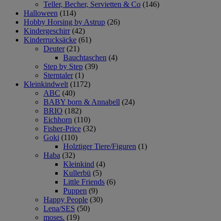
Teller, Becher, Servietten & Co
(146)
Halloween
(114)
Hobby Horsing by Astrup
(26)
Kindergeschirr
(42)
Kinderrucksäcke
(61)
Deuter
(21)
Bauchtaschen
(4)
Step by Step
(39)
Sterntaler
(1)
Kleinkindwelt
(1172)
ABC
(40)
BABY born & Annabell
(24)
BRIO
(182)
Eichhorn
(110)
Fisher-Price
(32)
Goki
(110)
Holztiger Tiere/Figuren
(1)
Haba
(32)
Kleinkind
(4)
Kullerbü
(5)
Little Friends
(6)
Puppen
(9)
Happy People
(30)
Lena/SES
(50)
moses.
(19)