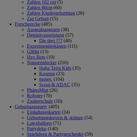
Zahlen 102 cm
(5)
Zahlen 80cm
(60)
Zahlen Kindergeburtstag
(28)
Zur Geburt
(15)
Forscherecke
(485)
Ausgrabungssets
(38)
Detektivausrüstung
(57)
Die drei ???
(40)
Experimentierkästen
(111)
Glibbi
(13)
Hex Bots
(10)
Naturentdecker
(216)
Haba Terra Kids
(35)
Kosmos
(23)
moses.
(104)
Scout & ADAC
(35)
PhänoMint
(26)
Roboter
(70)
Zauberschule
(10)
Geburtstagsparty
(405)
Einladungskarten
(24)
Geburtstagskerzen & -kränze
(54)
Latexballons
(71)
Partydeko
(140)
Spielideen & Partygeschenke
(59)