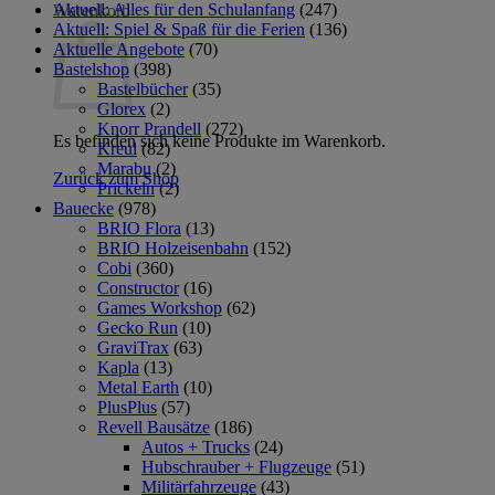
Aktuell: Alles für den Schulanfang
(247)
Warenkorb
Aktuell: Spiel & Spaß für die Ferien
(136)
Aktuelle Angebote
(70)
Bastelshop
(398)
Bastelbücher
(35)
Glorex
(2)
Knorr Prandell
(272)
Es befinden sich keine Produkte im Warenkorb.
Kreul
(82)
Marabu
(2)
Zurück zum Shop
Prickeln
(2)
Bauecke
(978)
BRIO Flora
(13)
BRIO Holzeisenbahn
(152)
Cobi
(360)
Constructor
(16)
Games Workshop
(62)
Gecko Run
(10)
GraviTrax
(63)
Kapla
(13)
Metal Earth
(10)
PlusPlus
(57)
Revell Bausätze
(186)
Autos + Trucks
(24)
Hubschrauber + Flugzeuge
(51)
Militärfahrzeuge
(43)