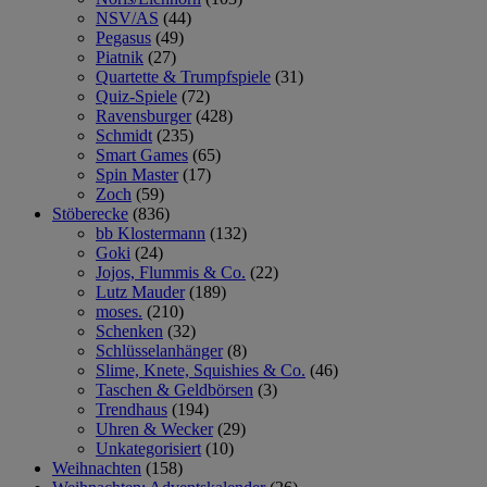
NSV/AS
(44)
Pegasus
(49)
Piatnik
(27)
Quartette & Trumpfspiele
(31)
Quiz-Spiele
(72)
Ravensburger
(428)
Schmidt
(235)
Smart Games
(65)
Spin Master
(17)
Zoch
(59)
Stöberecke
(836)
bb Klostermann
(132)
Goki
(24)
Jojos, Flummis & Co.
(22)
Lutz Mauder
(189)
moses.
(210)
Schenken
(32)
Schlüsselanhänger
(8)
Slime, Knete, Squishies & Co.
(46)
Taschen & Geldbörsen
(3)
Trendhaus
(194)
Uhren & Wecker
(29)
Unkategorisiert
(10)
Weihnachten
(158)