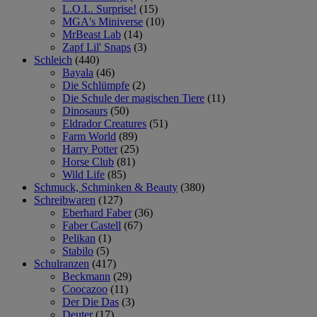
L.O.L. Surprise!
(15)
MGA's Miniverse
(10)
MrBeast Lab
(14)
Zapf Lil' Snaps
(3)
Schleich
(440)
Bayala
(46)
Die Schlümpfe
(2)
Die Schule der magischen Tiere
(11)
Dinosaurs
(50)
Eldrador Creatures
(51)
Farm World
(89)
Harry Potter
(25)
Horse Club
(81)
Wild Life
(85)
Schmuck, Schminken & Beauty
(380)
Schreibwaren
(127)
Eberhard Faber
(36)
Faber Castell
(67)
Pelikan
(1)
Stabilo
(5)
Schulranzen
(417)
Beckmann
(29)
Coocazoo
(11)
Der Die Das
(3)
Deuter
(17)