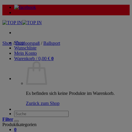
Zum
Inhalt
springen
Shop
Shop
/
Outdoorspaß
/
Ballsport
Wunschliste
Mein Konto
Warenkorb /
0,00
€
0
Es befinden sich keine Produkte im Warenkorb.
Zurück zum Shop
Suche
nach:
Filter
Produktkategorien
0