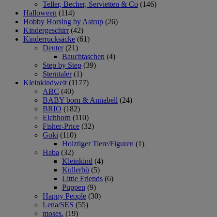
Teller, Becher, Servietten & Co
(146)
Halloween
(114)
Hobby Horsing by Astrup
(26)
Kindergeschirr
(42)
Kinderrucksäcke
(61)
Deuter
(21)
Bauchtaschen
(4)
Step by Step
(39)
Sterntaler
(1)
Kleinkindwelt
(1177)
ABC
(40)
BABY born & Annabell
(24)
BRIO
(182)
Eichhorn
(110)
Fisher-Price
(32)
Goki
(110)
Holztiger Tiere/Figuren
(1)
Haba
(32)
Kleinkind
(4)
Kullerbü
(5)
Little Friends
(6)
Puppen
(9)
Happy People
(30)
Lena/SES
(55)
moses.
(19)