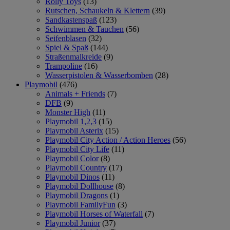
Rolly Toys
(13)
Rutschen, Schaukeln & Klettern
(39)
Sandkastenspaß
(123)
Schwimmen & Tauchen
(56)
Seifenblasen
(32)
Spiel & Spaß
(144)
Straßenmalkreide
(9)
Trampoline
(16)
Wasserpistolen & Wasserbomben
(28)
Playmobil
(476)
Animals + Friends
(7)
DFB
(9)
Monster High
(11)
Playmobil 1,2,3
(15)
Playmobil Asterix
(15)
Playmobil City Action / Action Heroes
(56)
Playmobil City Life
(11)
Playmobil Color
(8)
Playmobil Country
(17)
Playmobil Dinos
(11)
Playmobil Dollhouse
(8)
Playmobil Dragons
(1)
Playmobil FamilyFun
(3)
Playmobil Horses of Waterfall
(7)
Playmobil Junior
(37)