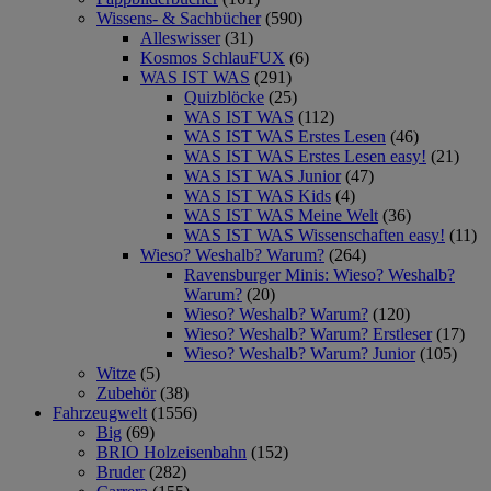
Wissens- & Sachbücher
(590)
Alleswisser
(31)
Kosmos SchlauFUX
(6)
WAS IST WAS
(291)
Quizblöcke
(25)
WAS IST WAS
(112)
WAS IST WAS Erstes Lesen
(46)
WAS IST WAS Erstes Lesen easy!
(21)
WAS IST WAS Junior
(47)
WAS IST WAS Kids
(4)
WAS IST WAS Meine Welt
(36)
WAS IST WAS Wissenschaften easy!
(11)
Wieso? Weshalb? Warum?
(264)
Ravensburger Minis: Wieso? Weshalb?
Warum?
(20)
Wieso? Weshalb? Warum?
(120)
Wieso? Weshalb? Warum? Erstleser
(17)
Wieso? Weshalb? Warum? Junior
(105)
Witze
(5)
Zubehör
(38)
Fahrzeugwelt
(1556)
Big
(69)
BRIO Holzeisenbahn
(152)
Bruder
(282)