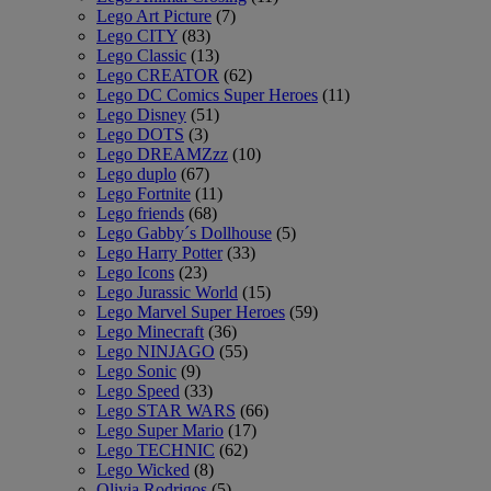
Lego Art Picture
(7)
Lego CITY
(83)
Lego Classic
(13)
Lego CREATOR
(62)
Lego DC Comics Super Heroes
(11)
Lego Disney
(51)
Lego DOTS
(3)
Lego DREAMZzz
(10)
Lego duplo
(67)
Lego Fortnite
(11)
Lego friends
(68)
Lego Gabby´s Dollhouse
(5)
Lego Harry Potter
(33)
Lego Icons
(23)
Lego Jurassic World
(15)
Lego Marvel Super Heroes
(59)
Lego Minecraft
(36)
Lego NINJAGO
(55)
Lego Sonic
(9)
Lego Speed
(33)
Lego STAR WARS
(66)
Lego Super Mario
(17)
Lego TECHNIC
(62)
Lego Wicked
(8)
Olivia Rodrigos
(5)