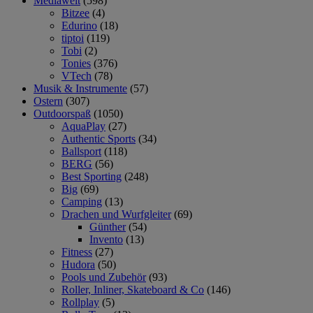
Mediawelt
(598)
Bitzee
(4)
Edurino
(18)
tiptoi
(119)
Tobi
(2)
Tonies
(376)
VTech
(78)
Musik & Instrumente
(57)
Ostern
(307)
Outdoorspaß
(1050)
AquaPlay
(27)
Authentic Sports
(34)
Ballsport
(118)
BERG
(56)
Best Sporting
(248)
Big
(69)
Camping
(13)
Drachen und Wurfgleiter
(69)
Günther
(54)
Invento
(13)
Fitness
(27)
Hudora
(50)
Pools und Zubehör
(93)
Roller, Inliner, Skateboard & Co
(146)
Rollplay
(5)