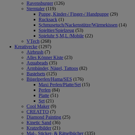
Ravensburger
(126)
Sterntaler
(119)
Puppe, Kinder-/ Finger-/ Handpuppe
(29)
Rucksack
(1)
Schmusetuch/Nackenstütze/Wärmekissen
(14)
Spieltier/Spielzeug
(53)
Spieluhr S,M,L /Mobile
(22)
VTech
(268)
Kreativecke
(1297)
Airbrush
(7)
Alles Könner Kiste
(23)
Aquabeads
(35)
Armbänder, Nägel, Tattoos
(82)
Bastelsets
(125)
Bügelperlen/Hama/SES
(176)
Maxi Perlen/Platte/Set
(15)
Perlen
(84)
Platte
(51)
Set
(21)
Cool Maker
(9)
CREATTO
(7)
Diamond Painting
(25)
Kinetic Sand
(36)
Kratzelbilder
(21)
Mal-, Sticker- & Rätselbücher
(335)