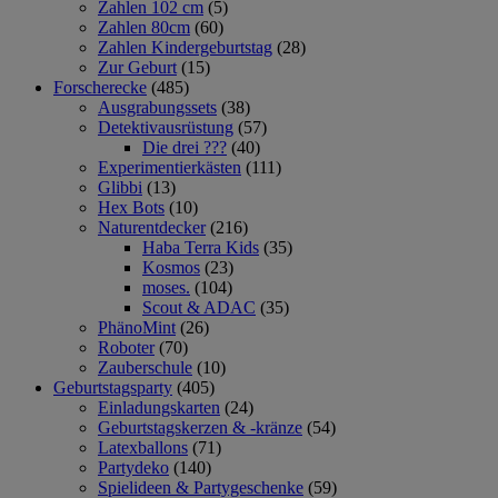
Zahlen 102 cm
(5)
Zahlen 80cm
(60)
Zahlen Kindergeburtstag
(28)
Zur Geburt
(15)
Forscherecke
(485)
Ausgrabungssets
(38)
Detektivausrüstung
(57)
Die drei ???
(40)
Experimentierkästen
(111)
Glibbi
(13)
Hex Bots
(10)
Naturentdecker
(216)
Haba Terra Kids
(35)
Kosmos
(23)
moses.
(104)
Scout & ADAC
(35)
PhänoMint
(26)
Roboter
(70)
Zauberschule
(10)
Geburtstagsparty
(405)
Einladungskarten
(24)
Geburtstagskerzen & -kränze
(54)
Latexballons
(71)
Partydeko
(140)
Spielideen & Partygeschenke
(59)