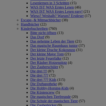
Lesenlernen in 3 Schritten
(15)
WAS IST WAS Erstes Lesen
(46)
WAS IST WAS Erstes Lesen easy!
(21)
Wieso? Weshalb? Warum? Erstleser
(17)
Escape- & Mitmachbücher
(38)
Handbücher
(22)
Kinderbuchreihen
(760)
Bitte nicht öffnen
(13)
Das Dorf
(9)
Das geheime Leben der Tiere
(21)
Das magische Baumhaus junior
(37)
Der kleine Drache Kokosnuss
(31)
Der kleine Major Tom
(21)
Der letzte Feuerfalke
(12)
Der Räuber Hotzenplotz
(4)
Der Zauberschüler
(7)
Die drei !!!
(87)
Die drei ???
(72)
Die drei ??? Kids
(115)
Die Duftapotheke
(8)
Die Hobby-Horsing-Kids
(4)
Die Küstencrew
(5)
Die magischen Tierfreunde
(20)
Die Schule der magischen Tiere
(57)
Die Zauberkicker
(9)