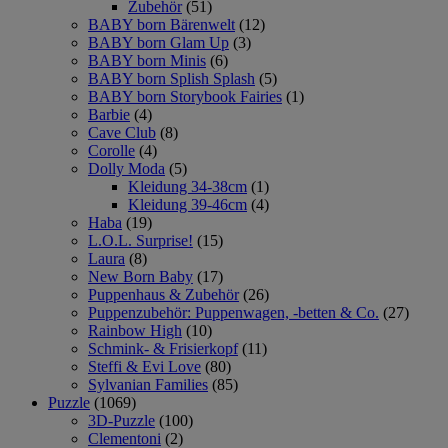
Zubehör
(51)
BABY born Bärenwelt
(12)
BABY born Glam Up
(3)
BABY born Minis
(6)
BABY born Splish Splash
(5)
BABY born Storybook Fairies
(1)
Barbie
(4)
Cave Club
(8)
Corolle
(4)
Dolly Moda
(5)
Kleidung 34-38cm
(1)
Kleidung 39-46cm
(4)
Haba
(19)
L.O.L. Surprise!
(15)
Laura
(8)
New Born Baby
(17)
Puppenhaus & Zubehör
(26)
Puppenzubehör: Puppenwagen, -betten & Co.
(27)
Rainbow High
(10)
Schmink- & Frisierkopf
(11)
Steffi & Evi Love
(80)
Sylvanian Families
(85)
Puzzle
(1069)
3D-Puzzle
(100)
Clementoni
(2)