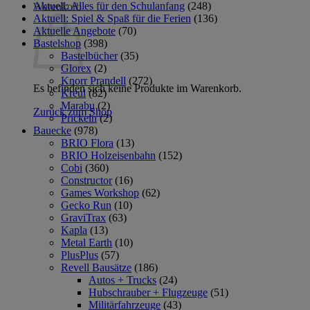
Aktuell: Alles für den Schulanfang
(248)
Warenkorb
Aktuell: Spiel & Spaß für die Ferien
(136)
Aktuelle Angebote
(70)
Bastelshop
(398)
Bastelbücher
(35)
Glorex
(2)
Knorr Prandell
(272)
Es befinden sich keine Produkte im Warenkorb.
Kreul
(82)
Marabu
(2)
Zurück zum Shop
Prickeln
(2)
Bauecke
(978)
BRIO Flora
(13)
BRIO Holzeisenbahn
(152)
Cobi
(360)
Constructor
(16)
Games Workshop
(62)
Gecko Run
(10)
GraviTrax
(63)
Kapla
(13)
Metal Earth
(10)
PlusPlus
(57)
Revell Bausätze
(186)
Autos + Trucks
(24)
Hubschrauber + Flugzeuge
(51)
Militärfahrzeuge
(43)