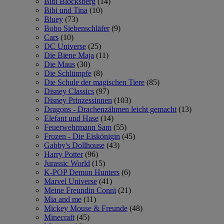
Bibi Blocksberg
(14)
Bibi und Tina
(10)
Bluey
(73)
Bobo Siebenschläfer
(9)
Cars
(10)
DC Universe
(25)
Die Biene Maja
(11)
Die Maus
(30)
Die Schlümpfe
(8)
Die Schule der magischen Tiere
(85)
Disney Classics
(97)
Disney Prinzessinnen
(103)
Dragons - Drachenzähmen leicht gemacht
(13)
Elefant und Hase
(14)
Feuerwehrmann Sam
(55)
Frozen - Die Eiskönigin
(45)
Gabby's Dollhouse
(43)
Harry Potter
(96)
Jurassic World
(15)
K-POP Demon Hunters
(6)
Marvel Universe
(41)
Meine Freundin Conni
(21)
Mia and me
(11)
Mickey Mouse & Freunde
(48)
Minecraft
(45)