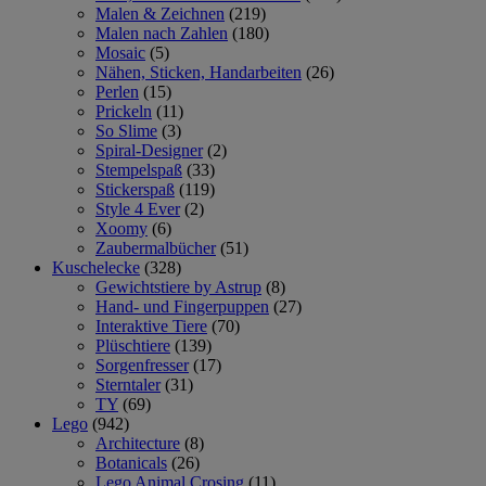
Malen & Zeichnen
(219)
Malen nach Zahlen
(180)
Mosaic
(5)
Nähen, Sticken, Handarbeiten
(26)
Perlen
(15)
Prickeln
(11)
So Slime
(3)
Spiral-Designer
(2)
Stempelspaß
(33)
Stickerspaß
(119)
Style 4 Ever
(2)
Xoomy
(6)
Zaubermalbücher
(51)
Kuschelecke
(328)
Gewichtstiere by Astrup
(8)
Hand- und Fingerpuppen
(27)
Interaktive Tiere
(70)
Plüschtiere
(139)
Sorgenfresser
(17)
Sterntaler
(31)
TY
(69)
Lego
(942)
Architecture
(8)
Botanicals
(26)
Lego Animal Crosing
(11)