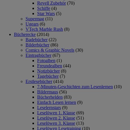
Revell Zubehör
(70)
Schiffe
(4)
Star Wars
(5)
Supermag
(11)
Ugears
(6)
VTech Marble Rush
(8)
Bücherecke
(2014)
Badebücher
(22)
Bilderbücher
(86)
Comics & Graphic Novels
(30)
Eintragbücher
(67)
Fotoalben
(1)
Freundealben
(44)
Notizbücher
(8)
Tagebücher
(7)
Erstlesebücher
(414)
7-Minuten-Geschichten zum Lesenlernen
(10)
Bildermaus
(56)
Bücherhelden
(83)
Einfach Lesen lernen
(9)
Leselernstars
(9)
Leselöwen 1. Klasse
(69)
Leselöwen 2. Klasse
(51)
Leselöwen 3. Klasse
(13)
Leselöwen Lesetraining
(10)