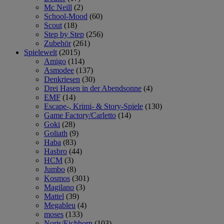
Mc Neill
(2)
School-Mood
(60)
Scout
(18)
Step by Step
(256)
Zubehör
(261)
Spielewelt
(2015)
Amigo
(114)
Asmodee
(137)
Denkriesen
(30)
Drei Hasen in der Abendsonne
(4)
EMF
(14)
Escape-, Krimi- & Story-Spiele
(130)
Game Factory/Carletto
(14)
Goki
(28)
Goliath
(9)
Haba
(83)
Hasbro
(44)
HCM
(3)
Jumbo
(8)
Kosmos
(301)
Magilano
(3)
Mattel
(39)
Megableu
(4)
moses
(133)
Noris/Eichhorn
(103)