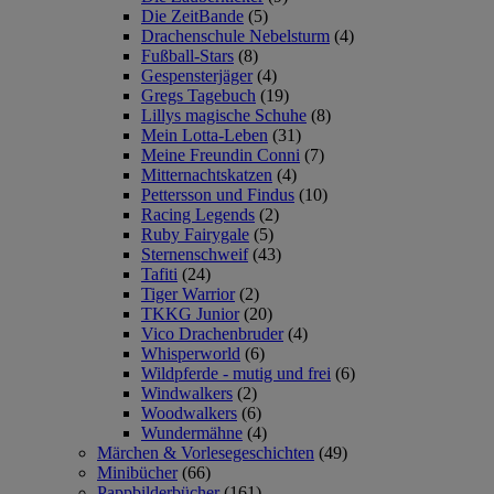
Die ZeitBande
(5)
Drachenschule Nebelsturm
(4)
Fußball-Stars
(8)
Gespensterjäger
(4)
Gregs Tagebuch
(19)
Lillys magische Schuhe
(8)
Mein Lotta-Leben
(31)
Meine Freundin Conni
(7)
Mitternachtskatzen
(4)
Pettersson und Findus
(10)
Racing Legends
(2)
Ruby Fairygale
(5)
Sternenschweif
(43)
Tafiti
(24)
Tiger Warrior
(2)
TKKG Junior
(20)
Vico Drachenbruder
(4)
Whisperworld
(6)
Wildpferde - mutig und frei
(6)
Windwalkers
(2)
Woodwalkers
(6)
Wundermähne
(4)
Märchen & Vorlesegeschichten
(49)
Minibücher
(66)
Pappbilderbücher
(161)