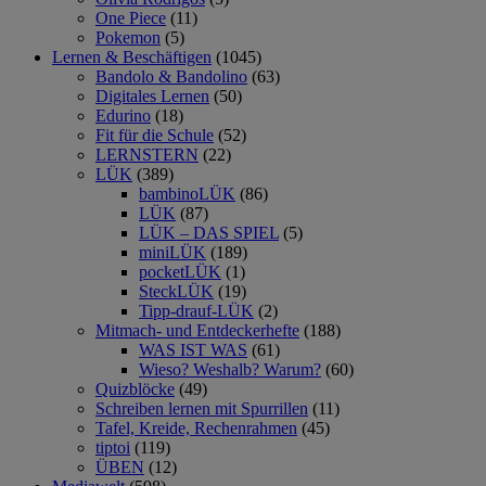
One Piece
(11)
Pokemon
(5)
Lernen & Beschäftigen
(1045)
Bandolo & Bandolino
(63)
Digitales Lernen
(50)
Edurino
(18)
Fit für die Schule
(52)
LERNSTERN
(22)
LÜK
(389)
bambinoLÜK
(86)
LÜK
(87)
LÜK – DAS SPIEL
(5)
miniLÜK
(189)
pocketLÜK
(1)
SteckLÜK
(19)
Tipp-drauf-LÜK
(2)
Mitmach- und Entdeckerhefte
(188)
WAS IST WAS
(61)
Wieso? Weshalb? Warum?
(60)
Quizblöcke
(49)
Schreiben lernen mit Spurrillen
(11)
Tafel, Kreide, Rechenrahmen
(45)
tiptoi
(119)
ÜBEN
(12)