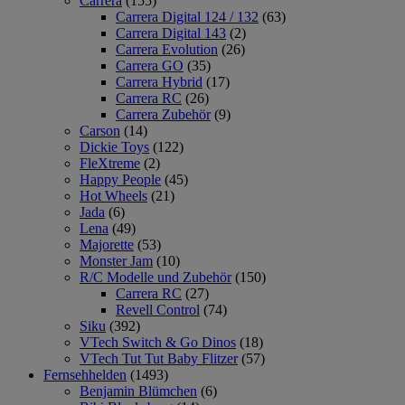
Carrera
(155)
Carrera Digital 124 / 132
(63)
Carrera Digital 143
(2)
Carrera Evolution
(26)
Carrera GO
(35)
Carrera Hybrid
(17)
Carrera RC
(26)
Carrera Zubehör
(9)
Carson
(14)
Dickie Toys
(122)
FleXtreme
(2)
Happy People
(45)
Hot Wheels
(21)
Jada
(6)
Lena
(49)
Majorette
(53)
Monster Jam
(10)
R/C Modelle und Zubehör
(150)
Carrera RC
(27)
Revell Control
(74)
Siku
(392)
VTech Switch & Go Dinos
(18)
VTech Tut Tut Baby Flitzer
(57)
Fernsehhelden
(1493)
Benjamin Blümchen
(6)