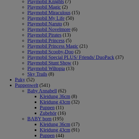
Playmobil Knights
(7)
Playmobil Magic
(2)
Playmobil Miraculous
(15)
Playmobil My Life
(50)
Playmobil Naruto
(3)
Playmobil Novelmore
(6)
Playmobil Pirates
(13)
Playmobil Princess
(5)
Playmobil Princess Magic
(21)
Playmobil Scooby-Doo
(2)
Playmobil Special PLUS/ Friends/ DuoPack
(37)
Playmobil Stunt Show
(1)
Playmobil Wiltopia
(13)
Sky Trails
(8)
Puky
(52)
Puppenwelt
(541)
Baby Annabell
(62)
Kleidung 36cm
(8)
Kleidung 43cm
(32)
Puppen
(11)
Zubehör
(16)
BABY born
(195)
Kleidung 36cm
(17)
Kleidung 43cm
(91)
Puppen
(44)