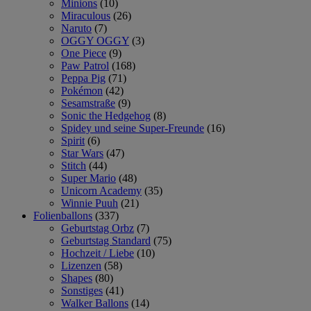
Minions
(10)
Miraculous
(26)
Naruto
(7)
OGGY OGGY
(3)
One Piece
(9)
Paw Patrol
(168)
Peppa Pig
(71)
Pokémon
(42)
Sesamstraße
(9)
Sonic the Hedgehog
(8)
Spidey und seine Super-Freunde
(16)
Spirit
(6)
Star Wars
(47)
Stitch
(44)
Super Mario
(48)
Unicorn Academy
(35)
Winnie Puuh
(21)
Folienballons
(337)
Geburtstag Orbz
(7)
Geburtstag Standard
(75)
Hochzeit / Liebe
(10)
Lizenzen
(58)
Shapes
(80)
Sonstiges
(41)
Walker Ballons
(14)