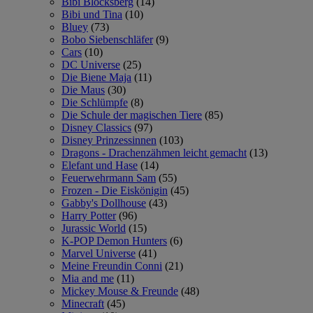
Bibi Blocksberg
(14)
Bibi und Tina
(10)
Bluey
(73)
Bobo Siebenschläfer
(9)
Cars
(10)
DC Universe
(25)
Die Biene Maja
(11)
Die Maus
(30)
Die Schlümpfe
(8)
Die Schule der magischen Tiere
(85)
Disney Classics
(97)
Disney Prinzessinnen
(103)
Dragons - Drachenzähmen leicht gemacht
(13)
Elefant und Hase
(14)
Feuerwehrmann Sam
(55)
Frozen - Die Eiskönigin
(45)
Gabby's Dollhouse
(43)
Harry Potter
(96)
Jurassic World
(15)
K-POP Demon Hunters
(6)
Marvel Universe
(41)
Meine Freundin Conni
(21)
Mia and me
(11)
Mickey Mouse & Freunde
(48)
Minecraft
(45)