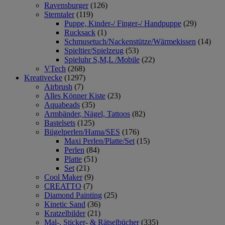
Ravensburger
(126)
Sterntaler
(119)
Puppe, Kinder-/ Finger-/ Handpuppe
(29)
Rucksack
(1)
Schmusetuch/Nackenstütze/Wärmekissen
(14)
Spieltier/Spielzeug
(53)
Spieluhr S,M,L /Mobile
(22)
VTech
(268)
Kreativecke
(1297)
Airbrush
(7)
Alles Könner Kiste
(23)
Aquabeads
(35)
Armbänder, Nägel, Tattoos
(82)
Bastelsets
(125)
Bügelperlen/Hama/SES
(176)
Maxi Perlen/Platte/Set
(15)
Perlen
(84)
Platte
(51)
Set
(21)
Cool Maker
(9)
CREATTO
(7)
Diamond Painting
(25)
Kinetic Sand
(36)
Kratzelbilder
(21)
Mal-, Sticker- & Rätselbücher
(335)