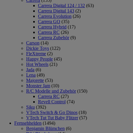
Carrera
(155)
Carrera Digital 124 / 132
(63)
Carrera Digital 143
(2)
Carrera Evolution
(26)
Carrera GO
(35)
Carrera Hybrid
(17)
Carrera RC
(26)
Carrera Zubehör
(9)
Carson
(14)
Dickie Toys
(122)
FleXtreme
(2)
Happy People
(45)
Hot Wheels
(21)
Jada
(6)
Lena
(49)
Majorette
(53)
Monster Jam
(10)
R/C Modelle und Zubehör
(150)
Carrera RC
(27)
Revell Control
(74)
Siku
(392)
VTech Switch & Go Dinos
(18)
VTech Tut Tut Baby Flitzer
(57)
Fernsehhelden
(1494)
Benjamin Blümchen
(6)