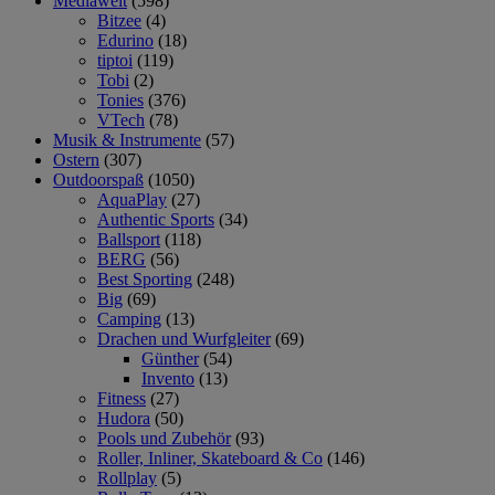
Mediawelt
(598)
Bitzee
(4)
Edurino
(18)
tiptoi
(119)
Tobi
(2)
Tonies
(376)
VTech
(78)
Musik & Instrumente
(57)
Ostern
(307)
Outdoorspaß
(1050)
AquaPlay
(27)
Authentic Sports
(34)
Ballsport
(118)
BERG
(56)
Best Sporting
(248)
Big
(69)
Camping
(13)
Drachen und Wurfgleiter
(69)
Günther
(54)
Invento
(13)
Fitness
(27)
Hudora
(50)
Pools und Zubehör
(93)
Roller, Inliner, Skateboard & Co
(146)
Rollplay
(5)