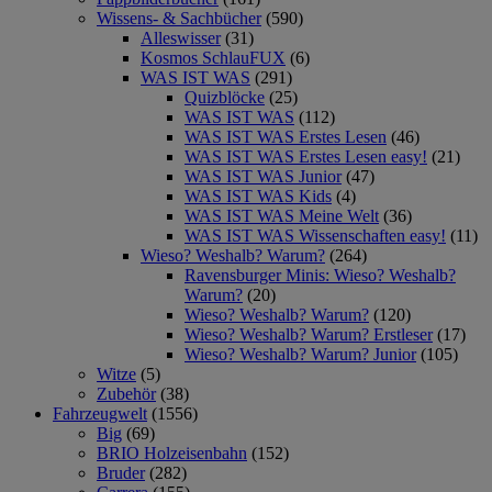
Wissens- & Sachbücher
(590)
Alleswisser
(31)
Kosmos SchlauFUX
(6)
WAS IST WAS
(291)
Quizblöcke
(25)
WAS IST WAS
(112)
WAS IST WAS Erstes Lesen
(46)
WAS IST WAS Erstes Lesen easy!
(21)
WAS IST WAS Junior
(47)
WAS IST WAS Kids
(4)
WAS IST WAS Meine Welt
(36)
WAS IST WAS Wissenschaften easy!
(11)
Wieso? Weshalb? Warum?
(264)
Ravensburger Minis: Wieso? Weshalb?
Warum?
(20)
Wieso? Weshalb? Warum?
(120)
Wieso? Weshalb? Warum? Erstleser
(17)
Wieso? Weshalb? Warum? Junior
(105)
Witze
(5)
Zubehör
(38)
Fahrzeugwelt
(1556)
Big
(69)
BRIO Holzeisenbahn
(152)
Bruder
(282)