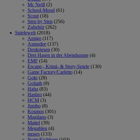
Mc Neill
(2)
School-Mood
(61)
Scout
(18)
Step by Step
(256)
Zubehör
(262)
Spielewelt
(2018)
Amigo
(117)
Asmodee
(137)
Denkriesen
(30)
Drei Hasen in der Abendsonne
(4)
EMF
(14)
Escape-, Krimi- & Story-Spiele
(130)
Game Factory/Carletto
(14)
Goki
(28)
Goliath
(9)
Haba
(83)
Hasbro
(44)
HCM
(3)
Jumbo
(8)
Kosmos
(301)
Magilano
(3)
Mattel
(39)
Megableu
(4)
moses
(133)
Noris/Eichhorn
(103)