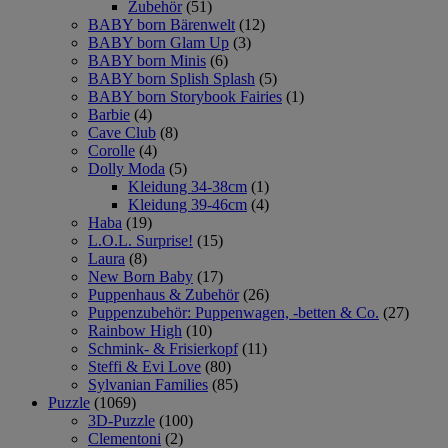
Zubehör
(51)
BABY born Bärenwelt
(12)
BABY born Glam Up
(3)
BABY born Minis
(6)
BABY born Splish Splash
(5)
BABY born Storybook Fairies
(1)
Barbie
(4)
Cave Club
(8)
Corolle
(4)
Dolly Moda
(5)
Kleidung 34-38cm
(1)
Kleidung 39-46cm
(4)
Haba
(19)
L.O.L. Surprise!
(15)
Laura
(8)
New Born Baby
(17)
Puppenhaus & Zubehör
(26)
Puppenzubehör: Puppenwagen, -betten & Co.
(27)
Rainbow High
(10)
Schmink- & Frisierkopf
(11)
Steffi & Evi Love
(80)
Sylvanian Families
(85)
Puzzle
(1069)
3D-Puzzle
(100)
Clementoni
(2)