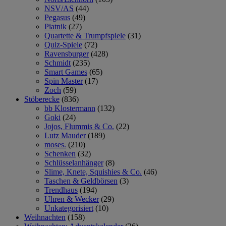
NSV/AS
(44)
Pegasus
(49)
Piatnik
(27)
Quartette & Trumpfspiele
(31)
Quiz-Spiele
(72)
Ravensburger
(428)
Schmidt
(235)
Smart Games
(65)
Spin Master
(17)
Zoch
(59)
Stöberecke
(836)
bb Klostermann
(132)
Goki
(24)
Jojos, Flummis & Co.
(22)
Lutz Mauder
(189)
moses.
(210)
Schenken
(32)
Schlüsselanhänger
(8)
Slime, Knete, Squishies & Co.
(46)
Taschen & Geldbörsen
(3)
Trendhaus
(194)
Uhren & Wecker
(29)
Unkategorisiert
(10)
Weihnachten
(158)