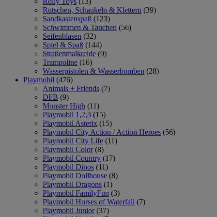
Rolly Toys
(13)
Rutschen, Schaukeln & Klettern
(39)
Sandkastenspaß
(123)
Schwimmen & Tauchen
(56)
Seifenblasen
(32)
Spiel & Spaß
(144)
Straßenmalkreide
(9)
Trampoline
(16)
Wasserpistolen & Wasserbomben
(28)
Playmobil
(476)
Animals + Friends
(7)
DFB
(9)
Monster High
(11)
Playmobil 1,2,3
(15)
Playmobil Asterix
(15)
Playmobil City Action / Action Heroes
(56)
Playmobil City Life
(11)
Playmobil Color
(8)
Playmobil Country
(17)
Playmobil Dinos
(11)
Playmobil Dollhouse
(8)
Playmobil Dragons
(1)
Playmobil FamilyFun
(3)
Playmobil Horses of Waterfall
(7)
Playmobil Junior
(37)