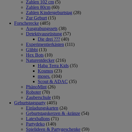
Zahlen 102 cm
(5)
Zahlen 80cm
(60)
Zahlen Kindergeburtstag
(28)
Zur Geburt
(15)
Forscherecke
(485)
Ausgrabungssets
(38)
Detektivausrüstung
(57)
Die drei ???
(40)
Experimentierkästen
(111)
Glibbi
(13)
Hex Bots
(10)
Naturentdecker
(216)
Haba Terra Kids
(35)
Kosmos
(23)
moses.
(104)
Scout & ADAC
(35)
PhänoMint
(26)
Roboter
(70)
Zauberschule
(10)
Geburtstagsparty
(405)
Einladungskarten
(24)
Geburtstagskerzen & -kränze
(54)
Latexballons
(71)
Partydeko
(140)
Spielideen & Partygeschenke
(59)