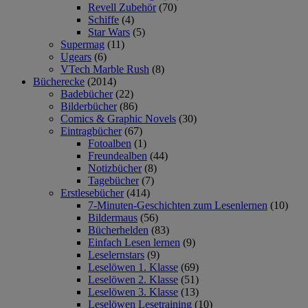
Revell Zubehör
(70)
Schiffe
(4)
Star Wars
(5)
Supermag
(11)
Ugears
(6)
VTech Marble Rush
(8)
Bücherecke
(2014)
Badebücher
(22)
Bilderbücher
(86)
Comics & Graphic Novels
(30)
Eintragbücher
(67)
Fotoalben
(1)
Freundealben
(44)
Notizbücher
(8)
Tagebücher
(7)
Erstlesebücher
(414)
7-Minuten-Geschichten zum Lesenlernen
(10)
Bildermaus
(56)
Bücherhelden
(83)
Einfach Lesen lernen
(9)
Leselernstars
(9)
Leselöwen 1. Klasse
(69)
Leselöwen 2. Klasse
(51)
Leselöwen 3. Klasse
(13)
Leselöwen Lesetraining
(10)