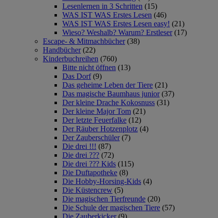
Lesenlernen in 3 Schritten
(15)
WAS IST WAS Erstes Lesen
(46)
WAS IST WAS Erstes Lesen easy!
(21)
Wieso? Weshalb? Warum? Erstleser
(17)
Escape- & Mitmachbücher
(38)
Handbücher
(22)
Kinderbuchreihen
(760)
Bitte nicht öffnen
(13)
Das Dorf
(9)
Das geheime Leben der Tiere
(21)
Das magische Baumhaus junior
(37)
Der kleine Drache Kokosnuss
(31)
Der kleine Major Tom
(21)
Der letzte Feuerfalke
(12)
Der Räuber Hotzenplotz
(4)
Der Zauberschüler
(7)
Die drei !!!
(87)
Die drei ???
(72)
Die drei ??? Kids
(115)
Die Duftapotheke
(8)
Die Hobby-Horsing-Kids
(4)
Die Küstencrew
(5)
Die magischen Tierfreunde
(20)
Die Schule der magischen Tiere
(57)
Die Zauberkicker
(9)