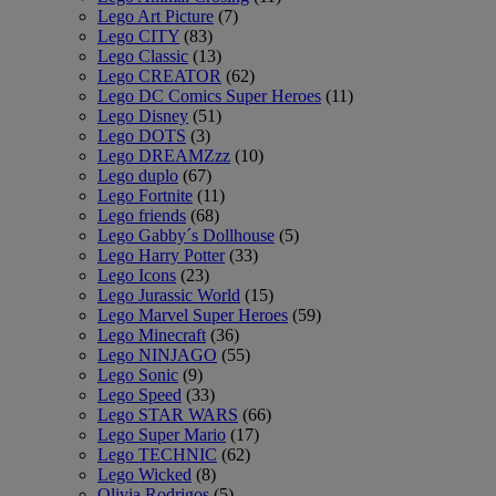
Lego Art Picture
(7)
Lego CITY
(83)
Lego Classic
(13)
Lego CREATOR
(62)
Lego DC Comics Super Heroes
(11)
Lego Disney
(51)
Lego DOTS
(3)
Lego DREAMZzz
(10)
Lego duplo
(67)
Lego Fortnite
(11)
Lego friends
(68)
Lego Gabby´s Dollhouse
(5)
Lego Harry Potter
(33)
Lego Icons
(23)
Lego Jurassic World
(15)
Lego Marvel Super Heroes
(59)
Lego Minecraft
(36)
Lego NINJAGO
(55)
Lego Sonic
(9)
Lego Speed
(33)
Lego STAR WARS
(66)
Lego Super Mario
(17)
Lego TECHNIC
(62)
Lego Wicked
(8)
Olivia Rodrigos
(5)