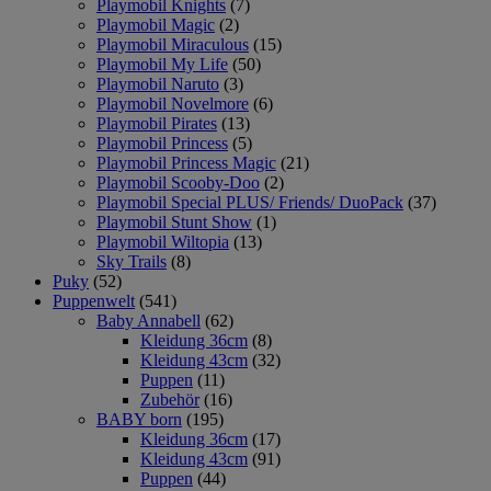
Playmobil Knights
(7)
Playmobil Magic
(2)
Playmobil Miraculous
(15)
Playmobil My Life
(50)
Playmobil Naruto
(3)
Playmobil Novelmore
(6)
Playmobil Pirates
(13)
Playmobil Princess
(5)
Playmobil Princess Magic
(21)
Playmobil Scooby-Doo
(2)
Playmobil Special PLUS/ Friends/ DuoPack
(37)
Playmobil Stunt Show
(1)
Playmobil Wiltopia
(13)
Sky Trails
(8)
Puky
(52)
Puppenwelt
(541)
Baby Annabell
(62)
Kleidung 36cm
(8)
Kleidung 43cm
(32)
Puppen
(11)
Zubehör
(16)
BABY born
(195)
Kleidung 36cm
(17)
Kleidung 43cm
(91)
Puppen
(44)