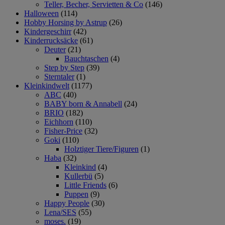
Teller, Becher, Servietten & Co
(146)
Halloween
(114)
Hobby Horsing by Astrup
(26)
Kindergeschirr
(42)
Kinderrucksäcke
(61)
Deuter
(21)
Bauchtaschen
(4)
Step by Step
(39)
Sterntaler
(1)
Kleinkindwelt
(1177)
ABC
(40)
BABY born & Annabell
(24)
BRIO
(182)
Eichhorn
(110)
Fisher-Price
(32)
Goki
(110)
Holztiger Tiere/Figuren
(1)
Haba
(32)
Kleinkind
(4)
Kullerbü
(5)
Little Friends
(6)
Puppen
(9)
Happy People
(30)
Lena/SES
(55)
moses.
(19)