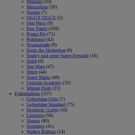
Minions
(10)
Miraculous
(26)
Naruto
(7)
OGGY OGGY
(3)
One Piece
(9)
Paw Patrol
(169)
Peppa Pig
(71)
Pokémon
(42)
Sesamstraße
(9)
Sonic the Hedgehog
(8)
Spidey und seine Super-Freunde
(16)
Spirit
(6)
Star Wars
(47)
Stitch
(44)
Super Mario
(48)
Unicorn Academy
(35)
Winnie Puuh
(21)
Folienballons
(337)
Geburtstag Orbz
(7)
Geburtstag Standard
(75)
Hochzeit / Liebe
(10)
Lizenzen
(58)
Shapes
(80)
Sonstiges
(41)
Walker Ballons
(14)