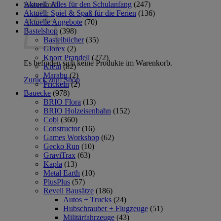
Aktuell: Alles für den Schulanfang
(247)
Warenkorb
Aktuell: Spiel & Spaß für die Ferien
(136)
Aktuelle Angebote
(70)
Bastelshop
(398)
Bastelbücher
(35)
Glorex
(2)
Knorr Prandell
(272)
Es befinden sich keine Produkte im Warenkorb.
Kreul
(82)
Marabu
(2)
Zurück zum Shop
Prickeln
(2)
Bauecke
(978)
BRIO Flora
(13)
BRIO Holzeisenbahn
(152)
Cobi
(360)
Constructor
(16)
Games Workshop
(62)
Gecko Run
(10)
GraviTrax
(63)
Kapla
(13)
Metal Earth
(10)
PlusPlus
(57)
Revell Bausätze
(186)
Autos + Trucks
(24)
Hubschrauber + Flugzeuge
(51)
Militärfahrzeuge
(43)