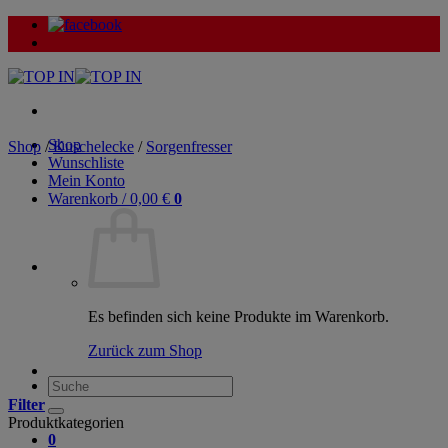
Zum
Inhalt
springen
Shop
Shop
/
Kuschelecke
/
Sorgenfresser
Wunschliste
Mein Konto
Warenkorb /
0,00
€
0
Es befinden sich keine Produkte im Warenkorb.
Zurück zum Shop
Suche
nach:
Filter
Produktkategorien
0