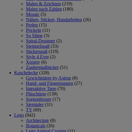
Malen & Zeichnen
(219)
Malen nach Zahlen
(180)
Mosaic
(5)
Nähen, Sticken, Handarbeiten
(26)
Perlen
(15)
Prickeln
(11)
So Slime
(3)
Spiral-Designer
(2)
Stempelspaß
(33)
Stickerspaß
(119)
Style 4 Ever
(2)
Xoomy
(6)
Zaubermalbücher
(51)
Kuschelecke
(328)
Gewichtstiere by Astrup
(8)
Hand- und Fingerpuppen
(27)
Interaktive Tiere
(70)
Plüschtiere
(139)
Sorgenfresser
(17)
Sterntaler
(31)
TY
(69)
Lego
(942)
Architecture
(8)
Botanicals
(26)
Lego Animal Crosing
(11)