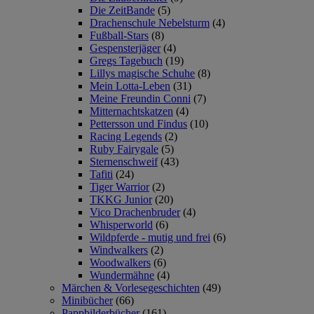
Die ZeitBande
(5)
Drachenschule Nebelsturm
(4)
Fußball-Stars
(8)
Gespensterjäger
(4)
Gregs Tagebuch
(19)
Lillys magische Schuhe
(8)
Mein Lotta-Leben
(31)
Meine Freundin Conni
(7)
Mitternachtskatzen
(4)
Pettersson und Findus
(10)
Racing Legends
(2)
Ruby Fairygale
(5)
Sternenschweif
(43)
Tafiti
(24)
Tiger Warrior
(2)
TKKG Junior
(20)
Vico Drachenbruder
(4)
Whisperworld
(6)
Wildpferde - mutig und frei
(6)
Windwalkers
(2)
Woodwalkers
(6)
Wundermähne
(4)
Märchen & Vorlesegeschichten
(49)
Minibücher
(66)
Pappbilderbücher
(161)