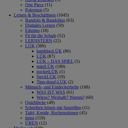
One Piece
(11)
Pokemon
(5)
Lernen & Beschäftigen
(1045)
Bandolo & Bandolino
(63)
Digitales Lernen
(50)
Edurino
(18)
Fit für die Schule
(52)
LERNSTERN
(22)
LÜK
(389)
bambinoLÜK
(86)
LÜK
(87)
LÜK – DAS SPIEL
(5)
miniLÜK
(189)
pocketLÜK
(1)
SteckLÜK
(19)
Tipp-drauf-LÜK
(2)
Mitmach- und Entdeckerhefte
(188)
WAS IST WAS
(61)
Wieso? Weshalb? Warum?
(60)
Quizblöcke
(49)
Schreiben lernen mit Spurrillen
(11)
Tafel, Kreide, Rechenrahmen
(45)
tiptoi
(119)
ÜBEN
(12)