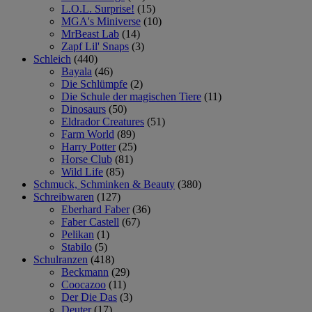
L.O.L. Surprise!
(15)
MGA's Miniverse
(10)
MrBeast Lab
(14)
Zapf Lil' Snaps
(3)
Schleich
(440)
Bayala
(46)
Die Schlümpfe
(2)
Die Schule der magischen Tiere
(11)
Dinosaurs
(50)
Eldrador Creatures
(51)
Farm World
(89)
Harry Potter
(25)
Horse Club
(81)
Wild Life
(85)
Schmuck, Schminken & Beauty
(380)
Schreibwaren
(127)
Eberhard Faber
(36)
Faber Castell
(67)
Pelikan
(1)
Stabilo
(5)
Schulranzen
(418)
Beckmann
(29)
Coocazoo
(11)
Der Die Das
(3)
Deuter
(17)